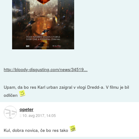
http://bloody-disgusting.com/news/34519...
Upam, da bo res Karl urban zaigral v vlogi Dredd-a. V filmu je bil
odličen
opeter
::
10. avg 2017, 14:05
Kul, dobra novica, če bo res tako