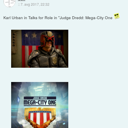
::
7. avg 2017, 22:32
Karl Urban in Talks for Role in "Judge Dredd: Mega-City One