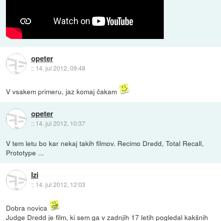
opeter
::
14. jul 2012, 09:48
V vsakem primeru, jaz komaj čakam
opeter
::
14. jul 2012, 10:37
V tem letu bo kar nekaj takih filmov. Recimo Dredd, Total Recall,
Prototype ...
Izi
::
14. jul 2012, 12:03
Dobra novica
Judge Dredd je film, ki sem ga v zadnjih 17 letih pogledal kakšnih