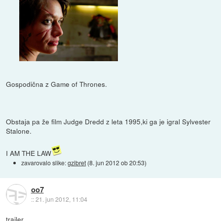
Gospodična z Game of Thrones.
Obstaja pa že film Judge Dredd z leta 1995,ki ga je igral Sylvester
Stalone.
I AM THE LAW
zavarovalo slike:
gzibret
(
8. jun 2012 ob 20:53
)
oo7
::
21. jun 2012, 11:04
trailer