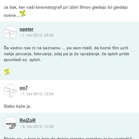
Ja itak, ker naši kinematografi pri izbiri filmov gledajo ful gledajo
ocene...
opeter
::
1. nov 2012, 09:42
Še vedno nas ni na seznamu ... pa sem mislil, da bomo film uzrli
nekje januarja, februarja, zdaj pa je že vprašanje, če sploh pride
spomladi oz. sploh.
oo7
::
1. nov 2012, 12:54
Slabo kaže ja.
RejZoR
::
3. nov 2012, 10:06
Pismo no, v čem je fora da delajo remake remakov in ko pogledaš