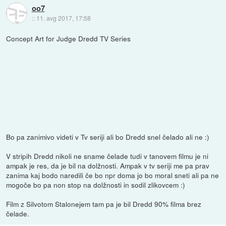
oo7
::
11. avg 2017, 17:58
Concept Art for Judge Dredd TV Series
Bo pa zanimivo videti v Tv seriji ali bo Dredd snel čelado ali ne :)
V stripih Dredd nikoli ne sname čelade tudi v tanovem filmu je ni
ampak je res, da je bil na dolžnosti. Ampak v tv seriji me pa prav
zanima kaj bodo naredili če bo npr doma jo bo moral sneti ali pa ne
mogoče bo pa non stop na dolžnosti in sodil zlikovcem :)
Film z Silvotom Stalonejem tam pa je bil Dredd 90% filma brez
čelade.