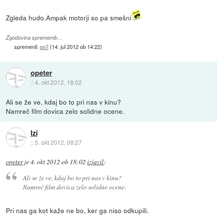
Zgleda hudo.Ampak motorji so pa smešni
Zgodovina sprememb…
spremenil:
oo7
(
14. jul 2012 ob 14:22
)
opeter
::
4. okt 2012, 18:02
Ali se že ve, kdaj bo to pri nas v kinu?
Namreč film dovica zelo solidne ocene.
Izi
::
5. okt 2012, 08:27
opeter
je
4. okt 2012 ob 18:02
izjavil
:
Ali se že ve, kdaj bo to pri nas v kinu?
Namreč film dovica zelo solidne ocene.
Pri nas ga kot kaže ne bo, ker ga niso odkupili.