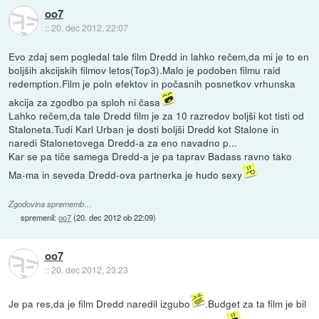
oo7
::
20. dec 2012, 22:07
Evo zdaj sem pogledal tale film Dredd in lahko rečem,da mi je to en
boljših akcijskih filmov letos(Top3).Malo je podoben filmu raid
redemption.Film je poln efektov in počasnih posnetkov vrhunska
akcija za zgodbo pa sploh ni časa
Lahko rečem,da tale Dredd film je za 10 razredov boljši kot tisti od
Staloneta.Tudi Karl Urban je dosti boljši Dredd kot Stalone in
naredi Stalonetovega Dredd-a za eno navadno p...
Kar se pa tiče samega Dredd-a je pa taprav Badass ravno tako
Ma-ma in seveda Dredd-ova partnerka je hudo sexy
Zgodovina sprememb…
spremenil:
oo7
(
20. dec 2012 ob 22:09
)
oo7
::
20. dec 2012, 23:23
Je pa res,da je film Dredd naredil izgubo
.Budget za ta film je bil