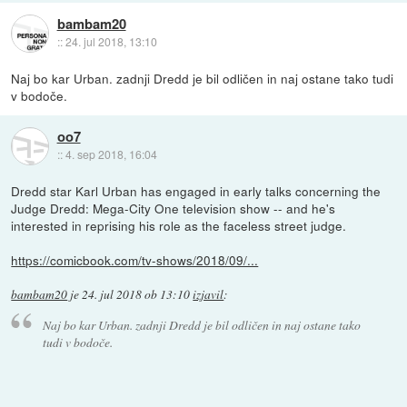
bambam20
::
24. jul 2018, 13:10
Naj bo kar Urban. zadnji Dredd je bil odličen in naj ostane tako tudi
v bodoče.
oo7
::
4. sep 2018, 16:04
Dredd star Karl Urban has engaged in early talks concerning the
Judge Dredd: Mega-City One television show -- and he's
interested in reprising his role as the faceless street judge.
https://comicbook.com/tv-shows/2018/09/...
bambam20
je
24. jul 2018 ob 13:10
izjavil
:
Naj bo kar Urban. zadnji Dredd je bil odličen in naj ostane tako
tudi v bodoče.