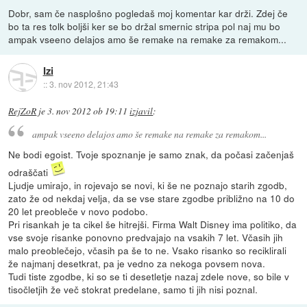
Dobr, sam če nasplošno pogledaš moj komentar kar drži. Zdej če
bo ta res tolk boljši ker se bo držal smernic stripa pol naj mu bo
ampak vseeno delajos amo še remake na remake za remakom...
Izi
::
3. nov 2012, 21:43
RejZoR
je
3. nov 2012 ob 19:11
izjavil
:
ampak vseeno delajos amo še remake na remake za remakom...
Ne bodi egoist. Tvoje spoznanje je samo znak, da počasi začenjaš
odraščati
Ljudje umirajo, in rojevajo se novi, ki še ne poznajo starih zgodb,
zato že od nekdaj velja, da se vse stare zgodbe približno na 10 do
20 let preobleče v novo podobo.
Pri risankah je ta cikel še hitrejši. Firma Walt Disney ima politiko, da
vse svoje risanke ponovno predvajajo na vsakih 7 let. Včasih jih
malo preoblečejo, včasih pa še to ne. Vsako risanko so reciklirali
že najmanj desetkrat, pa je vedno za nekoga povsem nova.
Tudi tiste zgodbe, ki so se ti desetletje nazaj zdele nove, so bile v
tisočletjih že več stokrat predelane, samo ti jih nisi poznal.