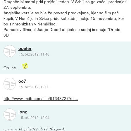
Drugače bi moral priti prejšnji teden. V Srbiji so ga začeli predvajati
27. septembra.
Angleške verzije so bile že povsod predvajane, kjer so film pač
kupili, V Nemčijo in Švico pride kot zadnji nekje 15. novembra, ker
bo sinhroniziran v Nemščino.
Pa naslov filma ni Judge Dredd ampak se sedaj imenuje "Dredd
3D"
opeter
::
5. okt 2012, 11:48
Oh, ne ...
oo7
::
5. okt 2012, 12:00
http://www.imdb.com/title/tt1343727/rel...
lonz
::
5. okt 2012, 12:04
opeter
je
14. jul 2012 ob 12:10
izjavil
: