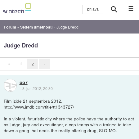
☰
Forum
»
Sedem umetnosti
»
Judge Dredd
Judge Dredd
«
1
2
»
oo7
::
8. jun 2012, 20:30
Film izide 21 septembra 2012.
http://www.imdb.com/title/tt1343727/
In a violent, futuristic city where the police have the authority to act
as judge, jury and executioner, a cop teams with a trainee to take
down a gang that deals the reality-altering drug, SLO-MO.