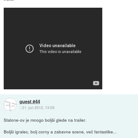
guest #44
::
21. jun 2012, 13:09
Stalone-ov je mnogo boljši glede na trailer.
Boljši igralec, bolj corny a zabavne scene, več fantastike...