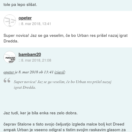
tole pa lepo slišat.
opeter
::
8. mar 2018, 13:41
Super novica! Jaz se ga veselim, če bo Urban res prišel nazaj igrat
Dredda.
bambam20
::
8. mar 2018, 21:08
opeter
je
8. mar 2018 ob 13:41
izjavil
:
Super novica! Jaz se ga veselim, če bo Urban res prišel nazaj
igrat Dredda.
Jaz tudi, ker je bila enka res zelo dobra.
čeprav Stalone s tisto svojo čeljustjo izgleda malce bolj kot Dreed
ampak Urban je vseeno odigral s tistim svojim raskavim glasom za