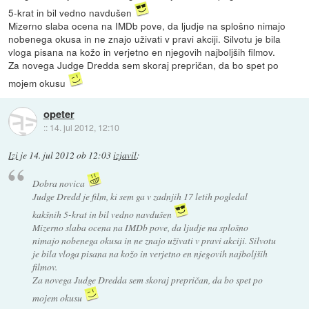
5-krat in bil vedno navdušen
Mizerno slaba ocena na IMDb pove, da ljudje na splošno nimajo
nobenega okusa in ne znajo uživati v pravi akciji. Silvotu je bila
vloga pisana na kožo in verjetno en njegovih najboljših filmov.
Za novega Judge Dredda sem skoraj prepričan, da bo spet po
mojem okusu
opeter
::
14. jul 2012, 12:10
Izi
je
14. jul 2012 ob 12:03
izjavil
:
Dobra novica
Judge Dredd je film, ki sem ga v zadnjih 17 letih pogledal
kakšnih 5-krat in bil vedno navdušen
Mizerno slaba ocena na IMDb pove, da ljudje na splošno
nimajo nobenega okusa in ne znajo uživati v pravi akciji. Silvotu
je bila vloga pisana na kožo in verjetno en njegovih najboljših
filmov.
Za novega Judge Dredda sem skoraj prepričan, da bo spet po
mojem okusu