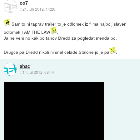
oo7
::
21. jun 2012, 14:26
Sam to ni taprav trailer to je odlomek iz filma najbolj slaven
odlomek I AM THE LAW
.
Ja ne vem no kak bo tanov Dredd za pogledat menda bo.
Drugče pa Dredd nikoli ni snel čelade,Stalone jo je pa
.
ahac
::
14. jul 2012, 09:44