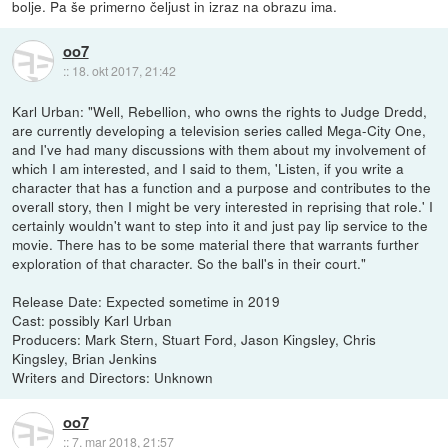
bolje. Pa še primerno čeljust in izraz na obrazu ima.
oo7
::
18. okt 2017, 21:42
Karl Urban: "Well, Rebellion, who owns the rights to Judge Dredd,
are currently developing a television series called Mega-City One,
and I've had many discussions with them about my involvement of
which I am interested, and I said to them, 'Listen, if you write a
character that has a function and a purpose and contributes to the
overall story, then I might be very interested in reprising that role.' I
certainly wouldn't want to step into it and just pay lip service to the
movie. There has to be some material there that warrants further
exploration of that character. So the ball's in their court."
Release Date: Expected sometime in 2019
Cast: possibly Karl Urban
Producers: Mark Stern, Stuart Ford, Jason Kingsley, Chris
Kingsley, Brian Jenkins
Writers and Directors: Unknown
oo7
::
7. mar 2018, 21:57