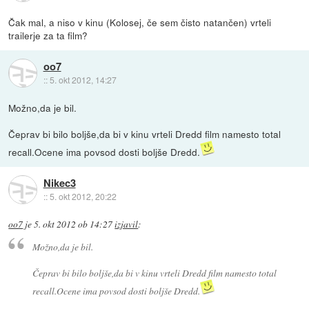
Čak mal, a niso v kinu (Kolosej, če sem čisto natančen) vrteli
trailerje za ta film?
oo7
::
5. okt 2012, 14:27
Možno,da je bil.
Čeprav bi bilo boljše,da bi v kinu vrteli Dredd film namesto total
recall.Ocene ima povsod dosti boljše Dredd.
Nikec3
::
5. okt 2012, 20:22
oo7
je
5. okt 2012 ob 14:27
izjavil
:
Možno,da je bil.
Čeprav bi bilo boljše,da bi v kinu vrteli Dredd film namesto total
recall.Ocene ima povsod dosti boljše Dredd.