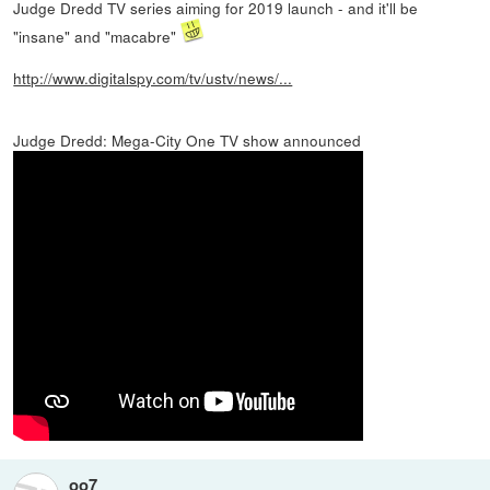
Judge Dredd TV series aiming for 2019 launch - and it'll be
"insane" and "macabre"
http://www.digitalspy.com/tv/ustv/news/...
Judge Dredd: Mega-City One TV show announced
oo7