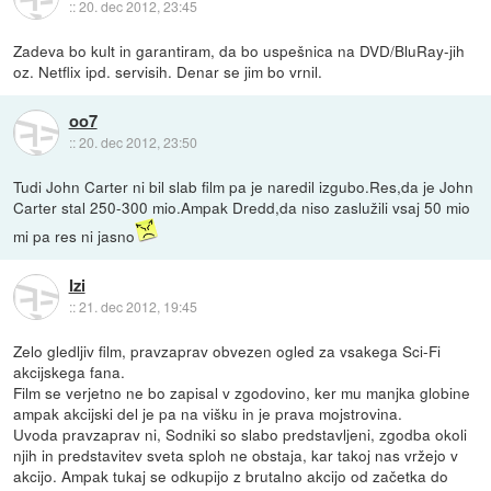
::
20. dec 2012, 23:45
Zadeva bo kult in garantiram, da bo uspešnica na DVD/BluRay-jih
oz. Netflix ipd. servisih. Denar se jim bo vrnil.
oo7
::
20. dec 2012, 23:50
Tudi John Carter ni bil slab film pa je naredil izgubo.Res,da je John
Carter stal 250-300 mio.Ampak Dredd,da niso zaslužili vsaj 50 mio
mi pa res ni jasno
Izi
::
21. dec 2012, 19:45
Zelo gledljiv film, pravzaprav obvezen ogled za vsakega Sci-Fi
akcijskega fana.
Film se verjetno ne bo zapisal v zgodovino, ker mu manjka globine
ampak akcijski del je pa na višku in je prava mojstrovina.
Uvoda pravzaprav ni, Sodniki so slabo predstavljeni, zgodba okoli
njih in predstavitev sveta sploh ne obstaja, kar takoj nas vržejo v
akcijo. Ampak tukaj se odkupijo z brutalno akcijo od začetka do