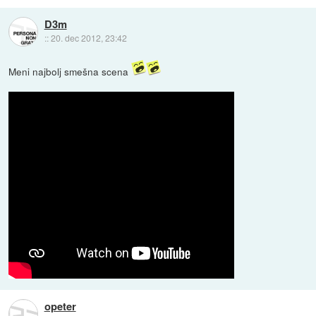
D3m
::
20. dec 2012, 23:42
Meni najbolj smešna scena
opeter