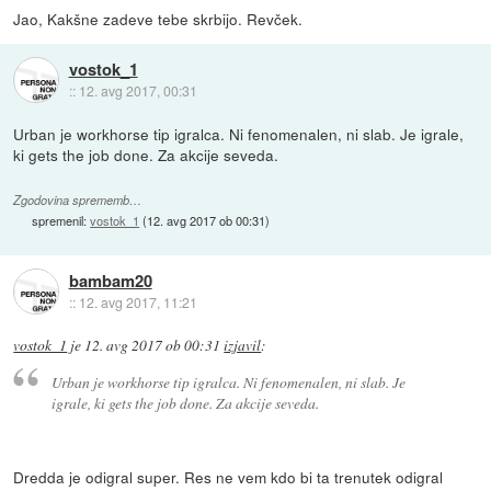
Jao, Kakšne zadeve tebe skrbijo. Revček.
vostok_1
::
12. avg 2017, 00:31
Urban je workhorse tip igralca. Ni fenomenalen, ni slab. Je igrale,
ki gets the job done. Za akcije seveda.
Zgodovina sprememb…
spremenil:
vostok_1
(
12. avg 2017 ob 00:31
)
bambam20
::
12. avg 2017, 11:21
vostok_1
je
12. avg 2017 ob 00:31
izjavil
:
Urban je workhorse tip igralca. Ni fenomenalen, ni slab. Je
igrale, ki gets the job done. Za akcije seveda.
Dredda je odigral super. Res ne vem kdo bi ta trenutek odigral