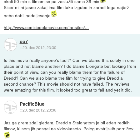
okoli 50 mio s filmom so pa zaslužili samo 36 mio
Sicer mi ni jasno zakaj ima film tako izgubo in zaradi tega najbrž
nebo dobil nadaljevanja
http://www.comicbookmovie.com/fansites/...
oo7
::
20. dec 2012, 23:30
Is this movie really anyone's fault? Can we blame this solely in one
place and not blame another? I do blame Liongate but looking from
their point of view, can you really blame them for the failure of
Dredd? Can we also blame the film for trying to give Dredd a
second chance? This movie should not have failed. The reviews
were amazing for this film. It looked too great to fail and yet it did.
PacificBlue
::
20. dec 2012, 23:36
Jaz ga grem zdaj gledam. Dredd s Stalonetom je bil eden redkih
filmov, ki sem jih posnel na videokaseto. Poleg avstrijskih porničev.