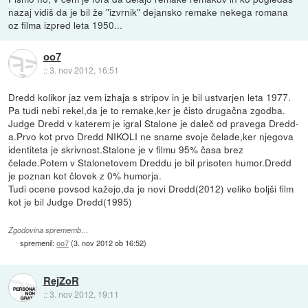
nazaj vidiš da je bil že "izvrnik" dejansko remake nekega romana
oz filma izpred leta 1950...
oo7
::
3. nov 2012, 16:51
Dredd kolikor jaz vem izhaja s stripov in je bil ustvarjen leta 1977.
Pa tudi nebi rekel,da je to remake,ker je čisto drugačna zgodba.
Judge Dredd v katerem je igral Stalone je daleč od pravega Dredd-
a.Prvo kot prvo Dredd NIKOLI ne sname svoje čelade,ker njegova
identiteta je skrivnost.Stalone je v filmu 95% časa brez
čelade.Potem v Stalonetovem Dreddu je bil prisoten humor.Dredd
je poznan kot človek z 0% humorja.
Tudi ocene povsod kažejo,da je novi Dredd(2012) veliko boljši film
kot je bil Judge Dredd(1995)
Zgodovina sprememb…
spremenil:
oo7
(
3. nov 2012 ob 16:52
)
RejZoR
::
3. nov 2012, 19:11