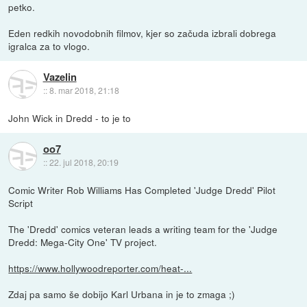
petko.
Eden redkih novodobnih filmov, kjer so začuda izbrali dobrega
igralca za to vlogo.
Vazelin
::
8. mar 2018, 21:18
John Wick in Dredd - to je to
oo7
::
22. jul 2018, 20:19
Comic Writer Rob Williams Has Completed 'Judge Dredd' Pilot
Script
The 'Dredd' comics veteran leads a writing team for the 'Judge
Dredd: Mega-City One' TV project.
https://www.hollywoodreporter.com/heat-...
Zdaj pa samo še dobijo Karl Urbana in je to zmaga ;)