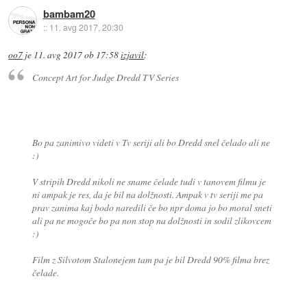
bambam20
::
11. avg 2017, 20:30
oo7
je
11. avg 2017 ob 17:58
izjavil
:
Concept Art for Judge Dredd TV Series
Bo pa zanimivo videti v Tv seriji ali bo Dredd snel čelado ali ne
:)
V stripih Dredd nikoli ne sname čelade tudi v tanovem filmu je
ni ampak je res, da je bil na dolžnosti. Ampak v tv seriji me pa
prav zanima kaj bodo naredili če bo npr doma jo bo moral sneti
ali pa ne mogoče bo pa non stop na dolžnosti in sodil zlikovcem
:)
Film z Silvotom Stalonejem tam pa je bil Dredd 90% filma brez
čelade.