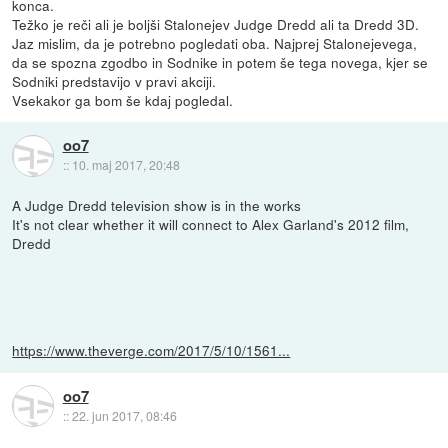
konca.
Težko je reči ali je boljši Stalonejev Judge Dredd ali ta Dredd 3D.
Jaz mislim, da je potrebno pogledati oba. Najprej Stalonejevega,
da se spozna zgodbo in Sodnike in potem še tega novega, kjer se
Sodniki predstavijo v pravi akciji.
Vsekakor ga bom še kdaj pogledal.
oo7
::
10. maj 2017, 20:48
A Judge Dredd television show is in the works
It's not clear whether it will connect to Alex Garland's 2012 film,
Dredd
https://www.theverge.com/2017/5/10/1561...
oo7
::
22. jun 2017, 08:46