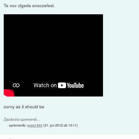
Ta nov zlgeda snoozefest.
corny as it should be
Zgodovina sprememb…
spremenilo:
guest #44
(
21. jun 2012 ob 13:11
)