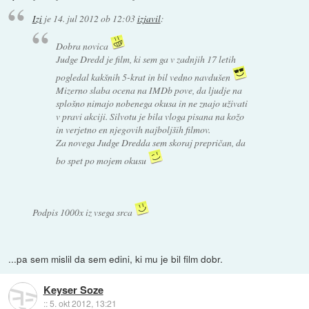
Izi
je
14. jul 2012 ob 12:03
izjavil
:
Dobra novica
Judge Dredd je film, ki sem ga v zadnjih 17 letih
pogledal kakšnih 5-krat in bil vedno navdušen
Mizerno slaba ocena na IMDb pove, da ljudje na
splošno nimajo nobenega okusa in ne znajo uživati
v pravi akciji. Silvotu je bila vloga pisana na kožo
in verjetno en njegovih najboljših filmov.
Za novega Judge Dredda sem skoraj prepričan, da
bo spet po mojem okusu
Podpis 1000x iz vsega srca
...pa sem mislil da sem edini, ki mu je bil film dobr.
Keyser Soze
::
5. okt 2012, 13:21