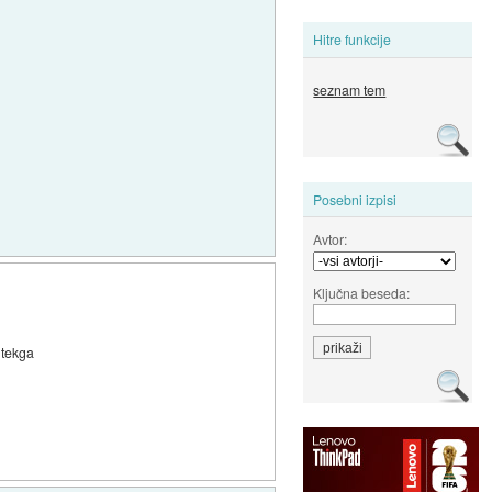
Hitre funkcije
seznam tem
Posebni izpisi
Avtor:
Ključna beseda:
 tekga