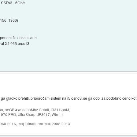
 SATA3 - 6Gb/s
1156, 1366)
ponent že dokaj starih.
al X4 965 pred i3.
ev ga gladko prehiti. priporočam sistem na i5 osnovi.se ga dobi za podobno ceno kot
30, 32GB 4x8 3600Mhz G.skill, CM H500M,
 970 PRO, UltraSharp UP3017, Win 11
1960-2016, moj labradorec max 2002-2013