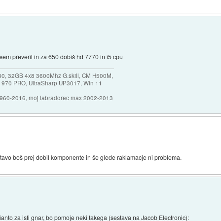
. sem preveril in za 650 dobiš hd 7770 in i5 cpu
30, 32GB 4x8 3600Mhz G.skill, CM H500M,
 970 PRO, UltraSharp UP3017, Win 11
1960-2016, moj labradorec max 2002-2013
stavo boš prej dobil komponente in še glede raklamacje ni problema.
rianto za isti gnar, bo pomoje neki takega (sestava na Jacob Electronic):