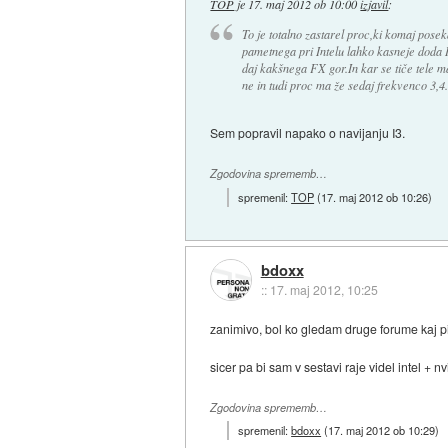
TOP
je
17. maj 2012 ob 10:00
izjavil
:
To je totalno zastarel proc,ki komaj pose
pametnega pri Intelu lahko kasneje doda
daj kakšnega FX gor.In kar se tiče tele m
ne in tudi proc ma že sedaj frekvenco 3,4.
Sem popravil napako o navijanju I3.
Zgodovina sprememb…
spremenil:
TOP
(
17. maj 2012 ob 10:26
)
bdoxx
::
17. maj 2012, 10:25
zanimivo, bol ko gledam druge forume kaj pi
sicer pa bi sam v sestavi raje videl intel +
Zgodovina sprememb…
spremenil:
bdoxx
(
17. maj 2012 ob 10:29
)