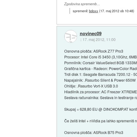
Zgodovina sprememb…
spremenil:
bdoxx
(
17. maj 2012 ob 10:48
)
novinec09
::
17. maj 2012, 11:00
Osnovna plošča: ASRock Z77 Pro3
Procesor: Intel Core i5 3450 (3,10Ghz, 6M
Pomnilnik: Corsair ValueSelect 8GB 1333Mh
Grafična kartica - Radeon: PowerColor R
Trdi disk 1: Seagate Barracuda 7200.12 -
Napajalnik: .Rasurbo Silent & Power 650W
Ohišje: .Rasurbo Vort-X USB 3.0
Hladilnik za procesor: AC Freezer XTREME
Sestava računalnika: Sestava in testiranje 
Skupaj = 628,80 EU @ DINOKOMP.AT konfi
Če želiš Intel + nVidia pa lahko spremeniš n
Osnovna plošča: ASRock B75 Pro3