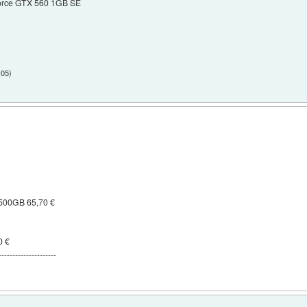
Force GTX 560 1GB SE
:05
)
- 500GB 65,70 €
0 €
---------------------