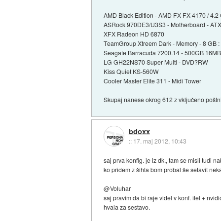
AMD Black Edition - AMD FX FX-4170 / 4.2
ASRock 970DE3/U3S3 - Motherboard - ATX
XFX Radeon HD 6870
TeamGroup Xtreem Dark - Memory - 8 GB :
Seagate Barracuda 7200.14 - 500GB 16MB
LG GH22NS70 Super Multi - DVD?RW
Kiss Quiet KS-560W
Cooler Master Elite 311 - Midi Tower
Skupaj nanese okrog 612 z vključeno poštn
bdoxx
::
17. maj 2012, 10:43
saj prva konfig. je iz dk., tam se misli tudi na
ko pridem z šihta bom probal še setavit neka
@Voluhar
saj pravim da bi raje videl v konf. itel + nvidio
hvala za sestavo.