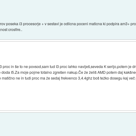
erov poseka i3 procesorje + v sestavi je odlicna poceni maticna ki podpira am3+ p
ost crosfire..
 I3 proc in še to ne povsod,sam tud I3 proc lahko naviješ,seveda K serijo,potem je 
 doda I5.Za moje pojme totalno zgrešen nakup.Če že želiš AMD potem daj kakšnega
le matično ne in tudi proc ma že sedaj frekvenco 3,4.4ghz boš težko dosegu kaj več 