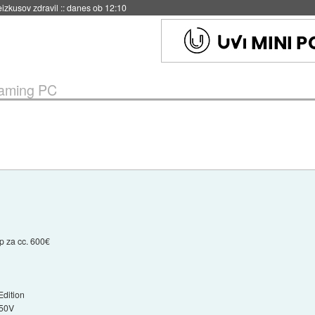
naslednji dve leti
::
danes ob 11:37
aming PC
p za cc. 600€
dition
.50V