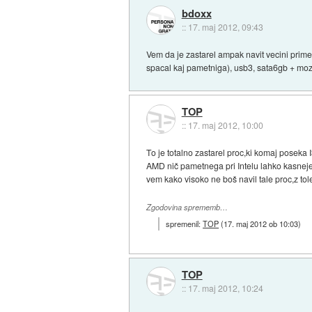
bdoxx
::
17. maj 2012, 09:43
Vem da je zastarel ampak navit vecini prim
spacal kaj pametniga), usb3, sata6gb + mozn
TOP
::
17. maj 2012, 10:00
To je totalno zastarel proc,ki komaj poseka
AMD nič pametnega pri Intelu lahko kasneje
vem kako visoko ne boš navil tale proc,z to
Zgodovina sprememb…
spremenil:
TOP
(
17. maj 2012 ob 10:03
)
TOP
::
17. maj 2012, 10:24