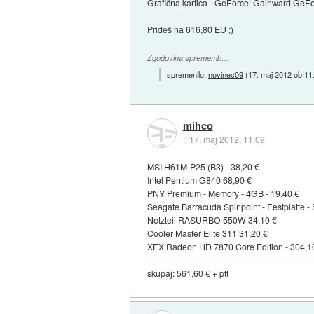
Grafična kartica - GeForce: Gainward Ge
Prideš na 616,80 EU ;)
Zgodovina sprememb…
spremenilo:
novinec09
(
17. maj 2012 ob 11
mihco
::
17. maj 2012, 11:09
MSI H61M-P25 (B3) - 38,20 €
Intel Pentium G840 68,90 €
PNY Premium - Memory - 4GB - 19,40 €
Seagate Barracuda Spinpoint - Festplatte 
Netzteil RASURBO 550W 34,10 €
Cooler Master Elite 311 31,20 €
XFX Radeon HD 7870 Core Edition - 304,1
-----------------------------------------------------------
skupaj: 561,60 € + ptt