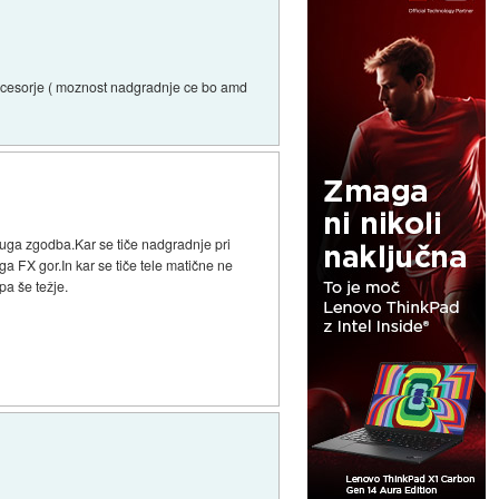
rocesorje ( moznost nadgradnje ce bo amd
druga zgodba.Kar se tiče nadgradnje pri
 FX gor.In kar se tiče tele matične ne
pa še težje.