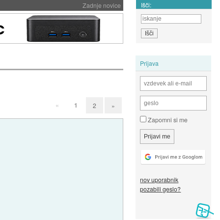
Išči:
Zadnje novice
Prijava
«
1
2
»
Zapomni si me
nov uporabnik
pozabili geslo?