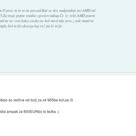
ka I3 proc in še to ne povsod.Kar se tiče nadgradnje pri AMD nič
 I5.Za moje pojme totalno zgrešen nakup.Če že želiš AMD potem
atične ne vem kako visoko ne boš navil tale proc,z tole matično
4ghz boš težko dosegu kaj več pa še težje.
šejo so večina vsi bolj za x4 965be kot pa i3.
 nvidia ampak za 600EURbo to težka :)