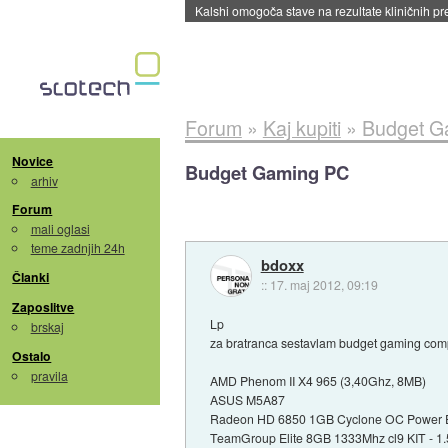
Sandisk že prodal več kot polovico SSD-jev za 
Forum
»
Kaj kupiti
»
Budget G
Novice
Budget Gaming PC
arhiv
Forum
mali oglasi
teme zadnjih 24h
bdoxx
Članki
::
17. maj 2012, 09:19
Zaposlitve
Lp
brskaj
za bratranca sestavlam budget gaming com
Ostalo
pravila
AMD Phenom II X4 965 (3,40Ghz, 8MB)
ASUS M5A87
Radeon HD 6850 1GB Cyclone OC Power E
TeamGroup Elite 8GB 1333Mhz cl9 KIT - 1