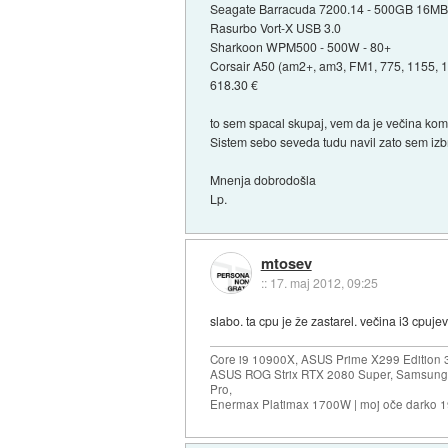
Seagate Barracuda 7200.14 - 500GB 16MB
Rasurbo Vort-X USB 3.0
Sharkoon WPM500 - 500W - 80+
Corsair A50 (am2+, am3, FM1, 775, 1155, 
618.30 €
to sem spacal skupaj, vem da je večina kom
Sistem sebo seveda tudu navil zato sem izbr
Mnenja dobrodošla
Lp.
mtosev
::
17. maj 2012, 09:25
slabo. ta cpu je že zastarel. večina i3 cpuj
Core i9 10900X, ASUS Prime X299 Edition 
ASUS ROG Strix RTX 2080 Super, Samsung
Pro,
Enermax Platimax 1700W | moj oče darko 