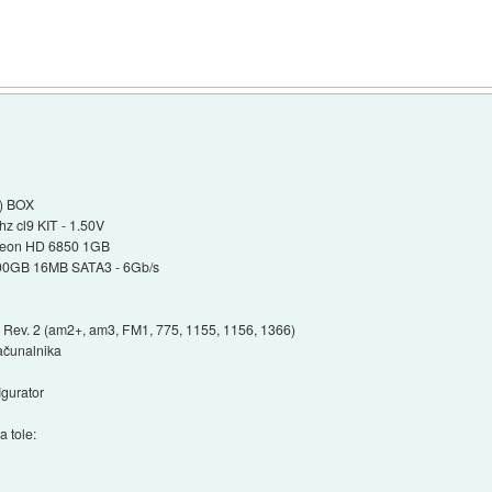
B) BOX
z cl9 KIT - 1.50V
adeon HD 6850 1GB
 500GB 16MB SATA3 - 6Gb/s
 Rev. 2 (am2+, am3, FM1, 775, 1155, 1156, 1366)
računalnika
gurator
a tole: