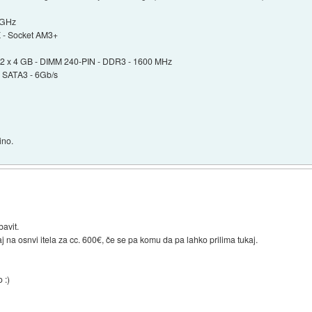
 GHz
 - Socket AM3+
 2 x 4 GB - DIMM 240-PIN - DDR3 - 1600 MHz
 SATA3 - 6Gb/s
ino.
bavit.
j na osnvi itela za cc. 600€, če se pa komu da pa lahko prilima tukaj.
 :)