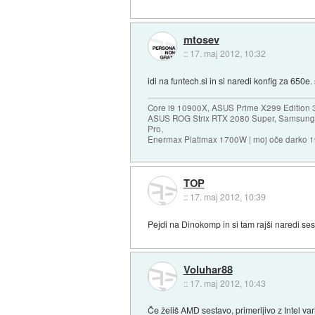
mtosev
::
17. maj 2012, 10:32
idi na funtech.si in si naredi konfig za 650e
Core i9 10900X, ASUS Prime X299 Edition 
ASUS ROG Strix RTX 2080 Super, Samsung
Pro,
Enermax Platimax 1700W | moj oče darko 
TOP
::
17. maj 2012, 10:39
Pejdi na Dinokomp in si tam rajši naredi se
Voluhar88
::
17. maj 2012, 10:43
Če želiš AMD sestavo, primerljivo z Intel va