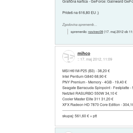
Grafična kartica - GeForce: Gainward Ge
Prideš na 616,80 EU ;)
Zgodovina sprememb…
spremenilo:
novinec09
(
17. maj 2012 ob 11
mihco
::
17. maj 2012, 11:09
MSI H61M-P25 (B3) - 38,20 €
Intel Pentium G840 68,90 €
PNY Premium - Memory - 4GB - 19,40 €
Seagate Barracuda Spinpoint - Festplatte 
Netzteil RASURBO 550W 34,10 €
Cooler Master Elite 311 31,20 €
XFX Radeon HD 7870 Core Edition - 304,1
-----------------------------------------------------------
skupaj: 561,60 € + ptt