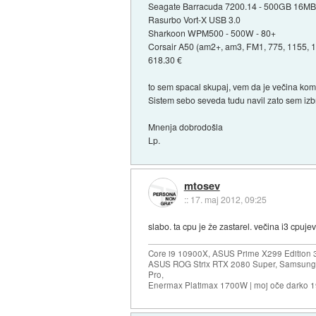
Seagate Barracuda 7200.14 - 500GB 16MB
Rasurbo Vort-X USB 3.0
Sharkoon WPM500 - 500W - 80+
Corsair A50 (am2+, am3, FM1, 775, 1155, 
618.30 €
to sem spacal skupaj, vem da je večina kom
Sistem sebo seveda tudu navil zato sem izbr
Mnenja dobrodošla
Lp.
mtosev
::
17. maj 2012, 09:25
slabo. ta cpu je že zastarel. večina i3 cpuj
Core i9 10900X, ASUS Prime X299 Edition 
ASUS ROG Strix RTX 2080 Super, Samsung
Pro,
Enermax Platimax 1700W | moj oče darko 