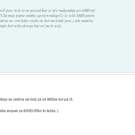
ka I3 proc in še to ne povsod.Kar se tiče nadgradnje pri AMD nič
 I5.Za moje pojme totalno zgrešen nakup.Če že želiš AMD potem
atične ne vem kako visoko ne boš navil tale proc,z tole matično
4ghz boš težko dosegu kaj več pa še težje.
šejo so večina vsi bolj za x4 965be kot pa i3.
 nvidia ampak za 600EURbo to težka :)