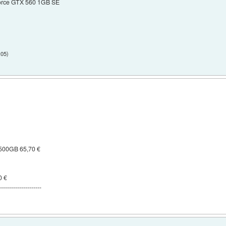
Force GTX 560 1GB SE
:05
)
- 500GB 65,70 €
0 €
---------------------