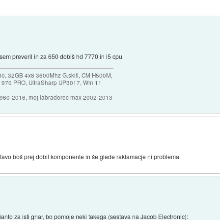
. sem preveril in za 650 dobiš hd 7770 in i5 cpu
30, 32GB 4x8 3600Mhz G.skill, CM H500M,
 970 PRO, UltraSharp UP3017, Win 11
1960-2016, moj labradorec max 2002-2013
stavo boš prej dobil komponente in še glede raklamacje ni problema.
rianto za isti gnar, bo pomoje neki takega (sestava na Jacob Electronic):