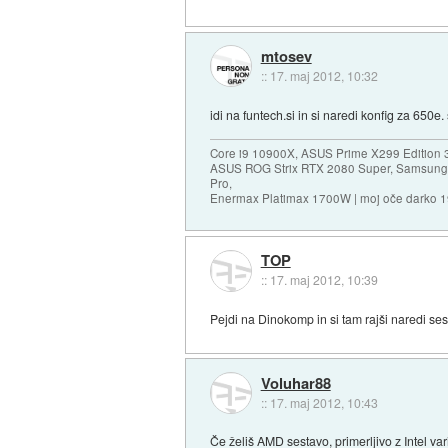
mtosev
::
17. maj 2012, 10:32
idi na funtech.si in si naredi konfig za 650e
Core i9 10900X, ASUS Prime X299 Edition 
ASUS ROG Strix RTX 2080 Super, Samsung
Pro,
Enermax Platimax 1700W | moj oče darko 
TOP
::
17. maj 2012, 10:39
Pejdi na Dinokomp in si tam rajši naredi se
Voluhar88
::
17. maj 2012, 10:43
Če želiš AMD sestavo, primerljivo z Intel va