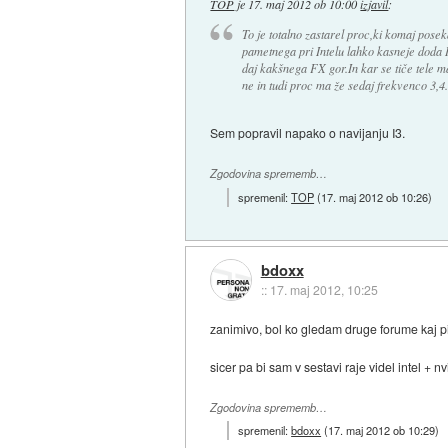
TOP
je
17. maj 2012 ob 10:00
izjavil
:
To je totalno zastarel proc,ki komaj pose
pametnega pri Intelu lahko kasneje doda
daj kakšnega FX gor.In kar se tiče tele m
ne in tudi proc ma že sedaj frekvenco 3,4.
Sem popravil napako o navijanju I3.
Zgodovina sprememb…
spremenil:
TOP
(
17. maj 2012 ob 10:26
)
bdoxx
::
17. maj 2012, 10:25
zanimivo, bol ko gledam druge forume kaj pi
sicer pa bi sam v sestavi raje videl intel +
Zgodovina sprememb…
spremenil:
bdoxx
(
17. maj 2012 ob 10:29
)