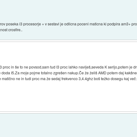
erov poseka i3 procesorje + v sestavi je odlicna poceni maticna ki podpira am3+ p
ost crosfire..
 I3 proc in še to ne povsod,sam tud I3 proc lahko naviješ,seveda K serijo,potem je 
 doda I5.Za moje pojme totalno zgrešen nakup.Če že želiš AMD potem daj kakšnega
le matično ne in tudi proc ma že sedaj frekvenco 3,4.4ghz boš težko dosegu kaj več 