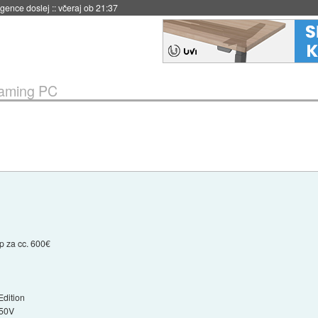
 umetne inteligence
::
včeraj ob 21:23
aming PC
p za cc. 600€
dition
.50V