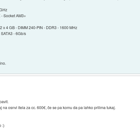
 GHz
 - Socket AM3+
 2 x 4 GB - DIMM 240-PIN - DDR3 - 1600 MHz
 SATA3 - 6Gb/s
ino.
bavit.
j na osnvi itela za cc. 600€, če se pa komu da pa lahko prilima tukaj.
 :)