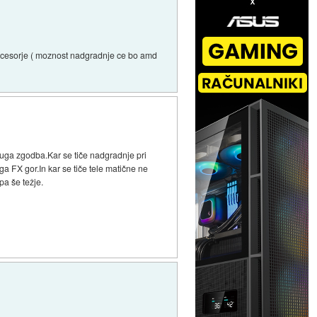
rocesorje ( moznost nadgradnje ce bo amd
druga zgodba.Kar se tiče nadgradnje pri
 FX gor.In kar se tiče tele matične ne
pa še težje.