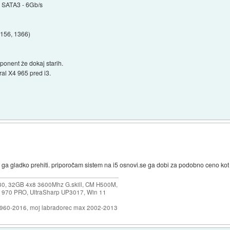
 SATA3 - 6Gb/s
1156, 1366)
ponent že dokaj starih.
al X4 965 pred i3.
ev ga gladko prehiti. priporočam sistem na i5 osnovi.se ga dobi za podobno ceno kot
30, 32GB 4x8 3600Mhz G.skill, CM H500M,
 970 PRO, UltraSharp UP3017, Win 11
1960-2016, moj labradorec max 2002-2013