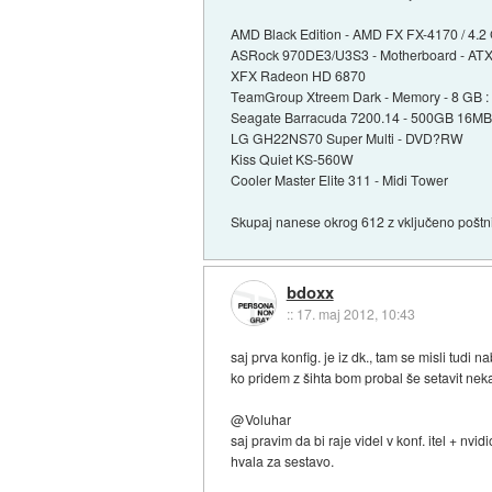
AMD Black Edition - AMD FX FX-4170 / 4.2
ASRock 970DE3/U3S3 - Motherboard - ATX
XFX Radeon HD 6870
TeamGroup Xtreem Dark - Memory - 8 GB :
Seagate Barracuda 7200.14 - 500GB 16MB
LG GH22NS70 Super Multi - DVD?RW
Kiss Quiet KS-560W
Cooler Master Elite 311 - Midi Tower
Skupaj nanese okrog 612 z vključeno poštn
bdoxx
::
17. maj 2012, 10:43
saj prva konfig. je iz dk., tam se misli tudi na
ko pridem z šihta bom probal še setavit neka
@Voluhar
saj pravim da bi raje videl v konf. itel + nvidio
hvala za sestavo.