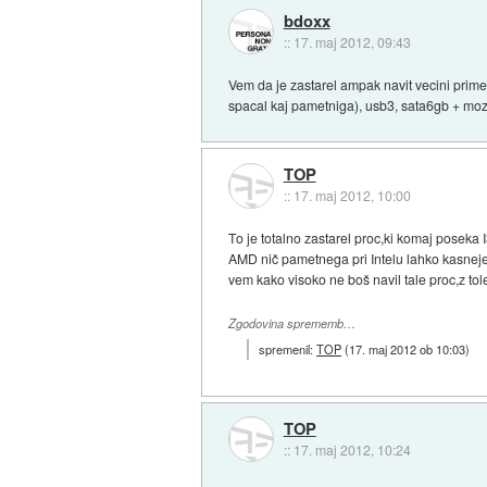
bdoxx
::
17. maj 2012, 09:43
Vem da je zastarel ampak navit vecini prim
spacal kaj pametniga), usb3, sata6gb + mozn
TOP
::
17. maj 2012, 10:00
To je totalno zastarel proc,ki komaj poseka
AMD nič pametnega pri Intelu lahko kasneje
vem kako visoko ne boš navil tale proc,z to
Zgodovina sprememb…
spremenil:
TOP
(
17. maj 2012 ob 10:03
)
TOP
::
17. maj 2012, 10:24