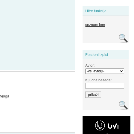
Hitre funkcije
seznam tem
Posebni izpisi
Avtor:
Ključna beseda:
 tekga