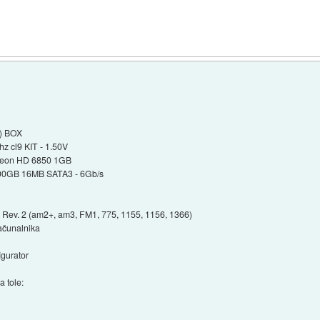
B) BOX
z cl9 KIT - 1.50V
adeon HD 6850 1GB
 500GB 16MB SATA3 - 6Gb/s
 Rev. 2 (am2+, am3, FM1, 775, 1155, 1156, 1366)
računalnika
gurator
a tole: