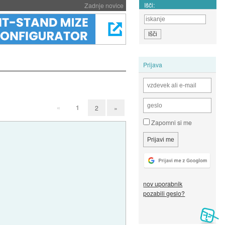
Išči:
Zadnje novice
Prijava
«
1
2
»
Zapomni si me
nov uporabnik
pozabili geslo?