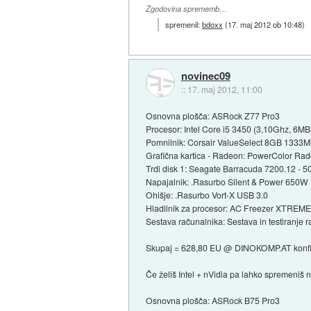
Zgodovina sprememb…
spremenil:
bdoxx
(
17. maj 2012 ob 10:48
)
novinec09
::
17. maj 2012, 11:00
Osnovna plošča: ASRock Z77 Pro3
Procesor: Intel Core i5 3450 (3,10Ghz, 6M
Pomnilnik: Corsair ValueSelect 8GB 1333Mh
Grafična kartica - Radeon: PowerColor R
Trdi disk 1: Seagate Barracuda 7200.12 -
Napajalnik: .Rasurbo Silent & Power 650W
Ohišje: .Rasurbo Vort-X USB 3.0
Hladilnik za procesor: AC Freezer XTREME
Sestava računalnika: Sestava in testiranje 
Skupaj = 628,80 EU @ DINOKOMP.AT konfi
Če želiš Intel + nVidia pa lahko spremeniš n
Osnovna plošča: ASRock B75 Pro3