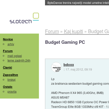
Spletne strani začele streči oglase za agente
Forum
»
Kaj kupiti
»
Budget G
Novice
Budget Gaming PC
arhiv
Forum
mali oglasi
teme zadnjih 24h
bdoxx
Članki
::
17. maj 2012, 09:19
Zaposlitve
Lp
brskaj
za bratranca sestavlam budget gaming com
Ostalo
pravila
AMD Phenom II X4 965 (3,40Ghz, 8MB)
ASUS M5A87
Radeon HD 6850 1GB Cyclone OC Power E
TeamGroup Elite 8GB 1333Mhz cl9 KIT - 1