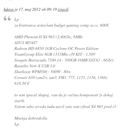
bdoxx
je
17. maj 2012 ob 09:19
izjavil
:
Lp
za bratranca sestavlam budget gaming comp za cc. 600€
AMD Phenom II X4 965 (3,40Ghz, 8MB)
ASUS M5A87
Radeon HD 6850 1GB Cyclone OC Power Edition
TeamGroup Elite 8GB 1333Mhz cl9 KIT - 1.50V
Seagate Barracuda 7200.14 - 500GB 16MB SATA3 - 6Gb/s
Rasurbo Vort-X USB 3.0
Sharkoon WPM500 - 500W - 80+
Corsair A50 (am2+, am3, FM1, 775, 1155, 1156, 1366)
618.30 €
to sem spacal skupaj, vem da je večina komponent že dokaj
starih.
Sistem sebo seveda tudu navil zato sem izbral X4 965 pred i3.
Mnenja dobrodošla
Lp.