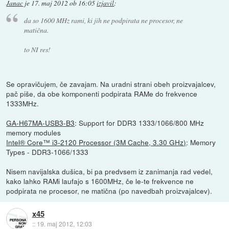
Janac
je
17. maj 2012 ob 16:05
izjavil
:
da so 1600 MHz rami, ki jih ne podpirata ne procesor, ne
matična.
to NI res!
Se opravičujem, če zavajam. Na uradni strani obeh proizvajalcev,
pač piše, da obe komponenti podpirata RAMe do frekvence
1333MHz.
GA-H67MA-USB3-B3
: Support for DDR3 1333/1066/800 MHz
memory modules
Intel® Core™ i3-2120 Processor (3M Cache, 3.30 GHz)
: Memory
Types - DDR3-1066/1333
Nisem navijalska dušica, bi pa predvsem iz zanimanja rad vedel,
kako lahko RAMi laufajo s 1600MHz, če le-te frekvence ne
podpirata ne procesor, ne matična (po navedbah proizvajalcev).
x45
::
19. maj 2012, 12:03