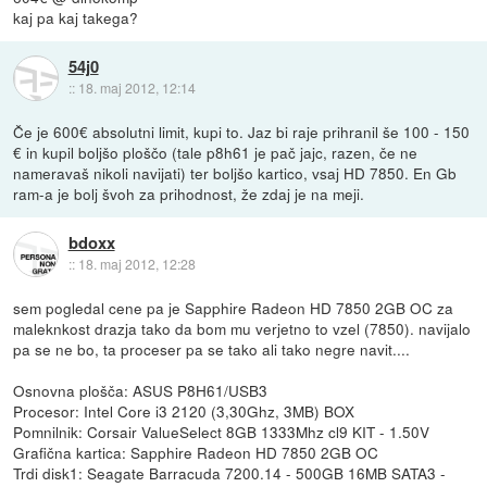
kaj pa kaj takega?
54j0
::
18. maj 2012, 12:14
Če je 600€ absolutni limit, kupi to. Jaz bi raje prihranil še 100 - 150
€ in kupil boljšo ploščo (tale p8h61 je pač jajc, razen, če ne
nameravaš nikoli navijati) ter boljšo kartico, vsaj HD 7850. En Gb
ram-a je bolj švoh za prihodnost, že zdaj je na meji.
bdoxx
::
18. maj 2012, 12:28
sem pogledal cene pa je Sapphire Radeon HD 7850 2GB OC za
maleknkost drazja tako da bom mu verjetno to vzel (7850). navijalo
pa se ne bo, ta proceser pa se tako ali tako negre navit....
Osnovna plošča: ASUS P8H61/USB3
Procesor: Intel Core i3 2120 (3,30Ghz, 3MB) BOX
Pomnilnik: Corsair ValueSelect 8GB 1333Mhz cl9 KIT - 1.50V
Grafična kartica: Sapphire Radeon HD 7850 2GB OC
Trdi disk1: Seagate Barracuda 7200.14 - 500GB 16MB SATA3 -