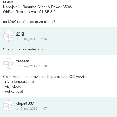
6Gb/s
Napajalnik: Rasurbo Silent & Power 650W
Ohišje:.Rasurbo Vort-X USB 3.0
cc 620€ torej to bo to za silo :)?
54j0
::
18. maj 2012, 14:06
S tem ti ne bo hudega ;).
freesty
::
18. maj 2012, 14:26
Ce je malenkost drazja se ti splaca uzet OC verzijo:
+nizje temperature
+visji clock
+veliko tisja!
dope1337
::
19. maj 2012, 11:07