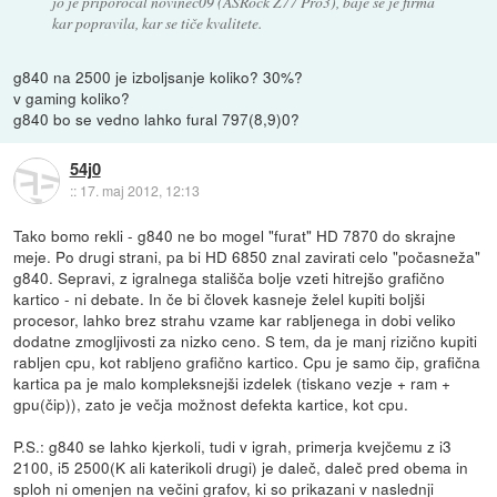
jo je priporočal novinec09 (ASRock Z77 Pro3), baje se je firma
kar popravila, kar se tiče kvalitete.
g840 na 2500 je izboljsanje koliko? 30%?
v gaming koliko?
g840 bo se vedno lahko fural 797(8,9)0?
54j0
::
17. maj 2012, 12:13
Tako bomo rekli - g840 ne bo mogel "furat" HD 7870 do skrajne
meje. Po drugi strani, pa bi HD 6850 znal zavirati celo "počasneža"
g840. Sepravi, z igralnega stališča bolje vzeti hitrejšo grafično
kartico - ni debate. In če bi človek kasneje želel kupiti boljši
procesor, lahko brez strahu vzame kar rabljenega in dobi veliko
dodatne zmogljivosti za nizko ceno. S tem, da je manj rizično kupiti
rabljen cpu, kot rabljeno grafično kartico. Cpu je samo čip, grafična
kartica pa je malo kompleksnejši izdelek (tiskano vezje + ram +
gpu(čip)), zato je večja možnost defekta kartice, kot cpu.
P.S.: g840 se lahko kjerkoli, tudi v igrah, primerja kvejčemu z i3
2100, i5 2500(K ali katerikoli drugi) je daleč, daleč pred obema in
sploh ni omenjen na večini grafov, ki so prikazani v naslednji