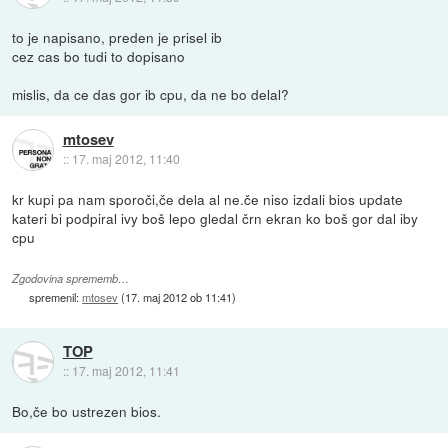
to je napisano, preden je prisel ib
cez cas bo tudi to dopisano
mislis, da ce das gor ib cpu, da ne bo delal?
mtosev
::
17. maj 2012, 11:40
kr kupi pa nam sporoči,če dela al ne.če niso izdali bios update
kateri bi podpiral ivy boš lepo gledal črn ekran ko boš gor dal iby
cpu
Zgodovina sprememb…
spremenil:
mtosev
(
17. maj 2012 ob 11:41
)
TOP
::
17. maj 2012, 11:41
Bo,če bo ustrezen bios.