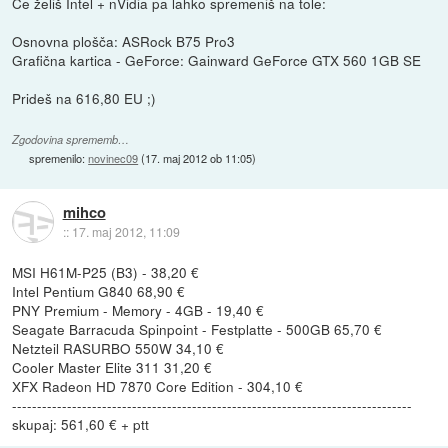
Če želiš Intel + nVidia pa lahko spremeniš na tole:
Osnovna plošča: ASRock B75 Pro3
Grafična kartica - GeForce: Gainward GeForce GTX 560 1GB SE
Prideš na 616,80 EU ;)
Zgodovina sprememb…
spremenilo:
novinec09
(
17. maj 2012 ob 11:05
)
mihco
::
17. maj 2012, 11:09
MSI H61M-P25 (B3) - 38,20 €
Intel Pentium G840 68,90 €
PNY Premium - Memory - 4GB - 19,40 €
Seagate Barracuda Spinpoint - Festplatte - 500GB 65,70 €
Netzteil RASURBO 550W 34,10 €
Cooler Master Elite 311 31,20 €
XFX Radeon HD 7870 Core Edition - 304,10 €
--------------------------------------------------------------------------------
skupaj: 561,60 € + ptt