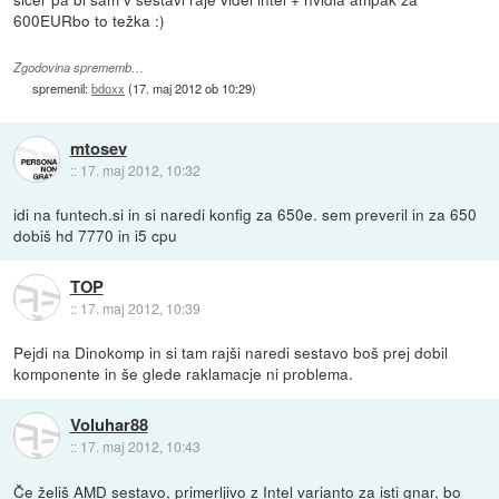
600EURbo to težka :)
Zgodovina sprememb…
spremenil:
bdoxx
(
17. maj 2012 ob 10:29
)
mtosev
::
17. maj 2012, 10:32
idi na funtech.si in si naredi konfig za 650e. sem preveril in za 650
dobiš hd 7770 in i5 cpu
TOP
::
17. maj 2012, 10:39
Pejdi na Dinokomp in si tam rajši naredi sestavo boš prej dobil
komponente in še glede raklamacje ni problema.
Voluhar88
::
17. maj 2012, 10:43
Če želiš AMD sestavo, primerljivo z Intel varianto za isti gnar, bo