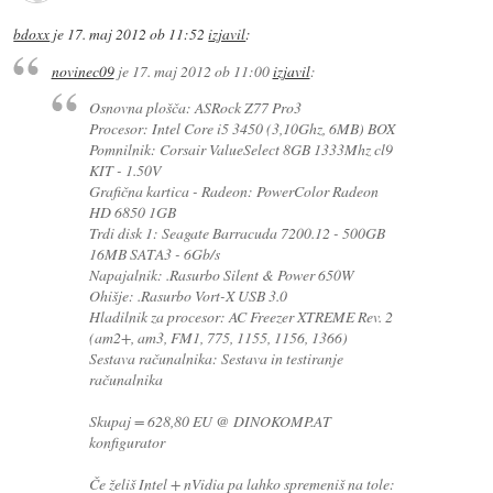
bdoxx
je
17. maj 2012 ob 11:52
izjavil
:
novinec09
je
17. maj 2012 ob 11:00
izjavil
:
Osnovna plošča: ASRock Z77 Pro3
Procesor: Intel Core i5 3450 (3,10Ghz, 6MB) BOX
Pomnilnik: Corsair ValueSelect 8GB 1333Mhz cl9
KIT - 1.50V
Grafična kartica - Radeon: PowerColor Radeon
HD 6850 1GB
Trdi disk 1: Seagate Barracuda 7200.12 - 500GB
16MB SATA3 - 6Gb/s
Napajalnik: .Rasurbo Silent & Power 650W
Ohišje: .Rasurbo Vort-X USB 3.0
Hladilnik za procesor: AC Freezer XTREME Rev. 2
(am2+, am3, FM1, 775, 1155, 1156, 1366)
Sestava računalnika: Sestava in testiranje
računalnika
Skupaj = 628,80 EU @ DINOKOMP.AT
konfigurator
Če želiš Intel + nVidia pa lahko spremeniš na tole: