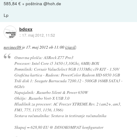
585,84 € + poštnina @hoh.de
Lp
bdoxx
::
17. maj 2012, 11:52
novinec09
je
17. maj 2012 ob 11:00
izjavil
:
Osnovna plošča: ASRock Z77 Pro3
Procesor: Intel Core i5 3450 (3,10Ghz, 6MB) BOX
Pomnilnik: Corsair ValueSelect 8GB 1333Mhz cl9 KIT - 1.50V
Grafična kartica - Radeon: PowerColor Radeon HD 6850 1GB
Trdi disk 1: Seagate Barracuda 7200.12 - 500GB 16MB SATA3 -
6Gb/s
Napajalnik: .Rasurbo Silent & Power 650W
Ohišje: .Rasurbo Vort-X USB 3.0
Hladilnik za procesor: AC Freezer XTREME Rev. 2 (am2+, am3,
FM1, 775, 1155, 1156, 1366)
Sestava računalnika: Sestava in testiranje računalnika
Skupaj = 628,80 EU @ DINOKOMP.AT konfigurator