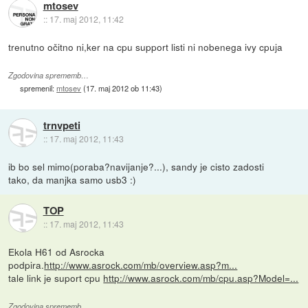
mtosev
::
17. maj 2012, 11:42
trenutno očitno ni,ker na cpu support listi ni nobenega ivy cpuja
Zgodovina sprememb…
spremenil:
mtosev
(
17. maj 2012 ob 11:43
)
trnvpeti
::
17. maj 2012, 11:43
ib bo sel mimo(poraba?navijanje?...), sandy je cisto zadosti
tako, da manjka samo usb3 :)
TOP
::
17. maj 2012, 11:43
Ekola H61 od Asrocka
podpira.
http://www.asrock.com/mb/overview.asp?m...
tale link je suport cpu
http://www.asrock.com/mb/cpu.asp?Model=...
Zgodovina sprememb…