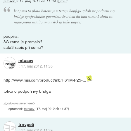
mtosev
je
17. maj 2012 ob 11:34
izjavil
:
kot prvo ta plata katera je v tistem konfigu sploh ne podpira ivy
bridge cpujev.lahko govorimo še o tem da ima samo 2 slota za
rame,nima sata3,nima usb3 in tako naprej
podpira.
8G rama je premalo?
sata3 rabis pri cemu?
mtosev
::
17. maj 2012, 11:36
http://www.msi.com/product/mb/H61M-P25-...
toliko o podpori ivy bridga
Zgodovina sprememb…
spremenil:
mtosev
(
17. maj 2012 ob 11:37
)
trnvpeti
::
17. maj 2012, 11:39