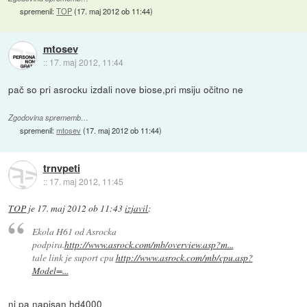
spremenil:
TOP
(
17. maj 2012 ob 11:44
)
mtosev
::
17. maj 2012, 11:44
pač so pri asrocku izdali nove biose,pri msiju očitno ne
Zgodovina sprememb…
spremenil:
mtosev
(
17. maj 2012 ob 11:44
)
trnvpeti
::
17. maj 2012, 11:45
TOP
je
17. maj 2012 ob 11:43
izjavil
:
Ekola H61 od Asrocka
podpira.
http://www.asrock.com/mb/overview.asp?m...
tale link je suport cpu
http://www.asrock.com/mb/cpu.asp?
Model=...
ni pa napisan hd4000