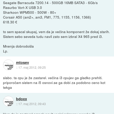
Seagate Barracuda 7200.14 - 500GB 16MB SATA3 - 6Gb/s
Rasurbo Vort-X USB 3.0
Sharkoon WPM500 - 500W - 80+
Corsair A50 (am2+, am3, FM1, 775, 1155, 1156, 1366)
618.30 €
to sem spacal skupaj, vem da je večina komponent že dokaj starih.
Sistem sebo seveda tudu navil zato sem izbral X4 965 pred i3.
Mnenja dobrodošla
Lp.
mtosev
::
17. maj 2012, 09:25
slabo. ta cpu je že zastarel. večina i3 cpujev ga gladko prehiti.
priporočam sistem na i5 osnovi.se ga dobi za podobno ceno kot
tekga
bdoxx
::
17. maj 2012, 09:43
Vem da je zastarel ampak navit vecini primerov poseka i3