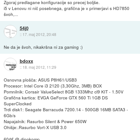
Zgoraj predlagane konfiguracije so precej boljše.
i5 v Lenovu ni nič posebnega, grafična je v primerjavi s HD7850
švoh,...
54j0
::
17. maj 2012, 20:48
Ne da je švoh, nikakršna ni za gaming :)
bdoxx
::
18. maj 2012, 11:29
Osnovna plošča: ASUS P8H61/USB3
Procesor: Intel Core i3 2120 (3,30Ghz, 3MB) BOX
Pomnilnik: Corsair ValueSelect 8GB 1333Mhz cl9 KIT - 1.50V
Grafična kartica: EVGA GeForce GTX 560 Ti 1GB DS
SuperClocked
Trdi disk1: Seagate Barracuda 7200.14 - 500GB 16MB SATA3 -
6Gb/s
Napajalnik: Rasurbo Silent & Power 650W
Ohišje:.Rasurbo Vort-X USB 3.0
604€ @ dinokomp