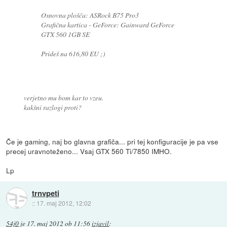
Osnovna plošča: ASRock B75 Pro3
Grafična kartica - GeForce: Gainward GeForce
GTX 560 1GB SE
Prideš na 616,80 EU ;)
verjetno mu bom kar to vzeu.
kakšni razlogi proti?
Če je gaming, naj bo glavna grafiča... pri tej konfiguracije je pa vse
precej uravnoteženo... Vsaj GTX 560 Ti/7850 IMHO.
Lp
trnvpeti
::
17. maj 2012, 12:02
54j0
je
17. maj 2012 ob 11:56
izjavil
: