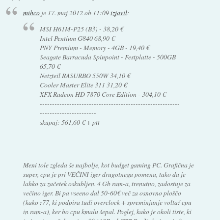
mihco
je
17. maj 2012 ob 11:09
izjavil
:
MSI H61M-P25 (B3) - 38,20 €
Intel Pentium G840 68,90 €
PNY Premium - Memory - 4GB - 19,40 €
Seagate Barracuda Spinpoint - Festplatte - 500GB
65,70 €
Netzteil RASURBO 550W 34,10 €
Cooler Master Elite 311 31,20 €
XFX Radeon HD 7870 Core Edition - 304,10 €
---------------------------------------------------------
-----------------------
skupaj: 561,60 € + ptt
Meni tole zgleda še najbolje, kot budget gaming PC. Grafična je
super, cpu je pri VEČINI iger drugotnega pomena, tako da je
lahko za začetek oskubljen. 4 Gb ram-a, trenutno, zadostuje za
večino iger. Bi pa vseeno dal 50-60€ več za osnovno ploščo
(kako z77, ki podpira tudi overclock + spreminjanje voltaž cpu
in ram-a), ker bo cpu kmalu šepal. Poglej, kako je okoli tiste, ki