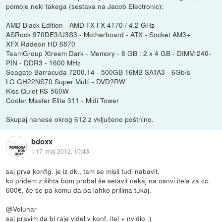
pomoje neki takega (sestava na Jacob Electronic):
AMD Black Edition - AMD FX FX-4170 / 4.2 GHz
ASRock 970DE3/U3S3 - Motherboard - ATX - Socket AM3+
XFX Radeon HD 6870
TeamGroup Xtreem Dark - Memory - 8 GB : 2 x 4 GB - DIMM 240-
PIN - DDR3 - 1600 MHz
Seagate Barracuda 7200.14 - 500GB 16MB SATA3 - 6Gb/s
LG GH22NS70 Super Multi - DVD?RW
Kiss Quiet KS-560W
Cooler Master Elite 311 - Midi Tower
Skupaj nanese okrog 612 z vključeno poštnino.
bdoxx
::
17. maj 2012, 10:43
saj prva konfig. je iz dk., tam se misli tudi nabavit.
ko pridem z šihta bom probal še setavit nekaj na osnvi itela za cc.
600€, če se pa komu da pa lahko prilima tukaj.
@Voluhar
saj pravim da bi raje videl v konf. itel + nvidio :)