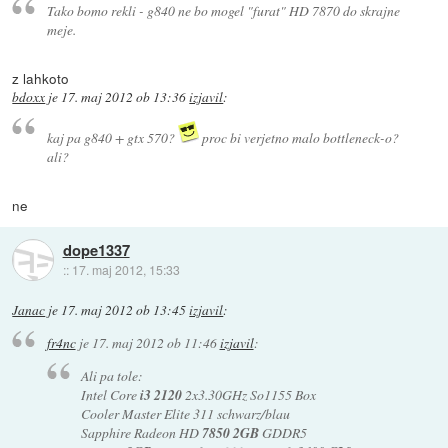
Tako bomo rekli - g840 ne bo mogel "furat" HD 7870 do skrajne
meje.
z lahkoto
bdoxx
je
17. maj 2012 ob 13:36
izjavil
:
kaj pa g840 + gtx 570?
proc bi verjetno malo bottleneck-o?
ali?
ne
dope1337
::
17. maj 2012, 15:33
Janac
je
17. maj 2012 ob 13:45
izjavil
:
fr4nc
je
17. maj 2012 ob 11:46
izjavil
:
Ali pa tole:
Intel Core
i3 2120
2x3.30GHz So1155 Box
Cooler Master Elite 311 schwarz/blau
Sapphire Radeon HD
7850 2GB
GDDR5