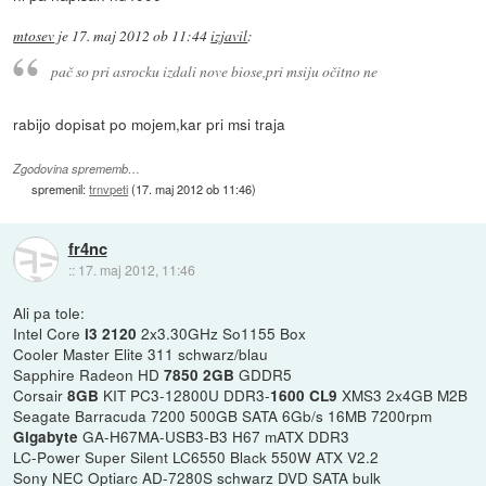
mtosev
je
17. maj 2012 ob 11:44
izjavil
:
pač so pri asrocku izdali nove biose,pri msiju očitno ne
rabijo dopisat po mojem,kar pri msi traja
Zgodovina sprememb…
spremenil:
trnvpeti
(
17. maj 2012 ob 11:46
)
fr4nc
::
17. maj 2012, 11:46
Ali pa tole:
Intel Core
2x3.30GHz So1155 Box
i3 2120
Cooler Master Elite 311 schwarz/blau
Sapphire Radeon HD
GDDR5
7850 2GB
Corsair
KIT PC3-12800U DDR3-
XMS3 2x4GB M2B
8GB
1600 CL9
Seagate Barracuda 7200 500GB SATA 6Gb/s 16MB 7200rpm
GA-H67MA-USB3-B3 H67 mATX DDR3
Gigabyte
LC-Power Super Silent LC6550 Black 550W ATX V2.2
Sony NEC Optiarc AD-7280S schwarz DVD SATA bulk