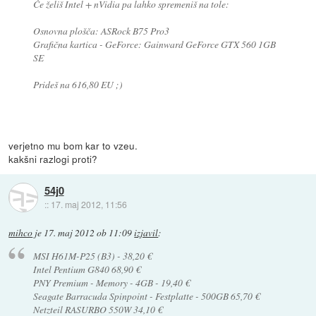
Če želiš Intel + nVidia pa lahko spremeniš na tole:
Osnovna plošča: ASRock B75 Pro3
Grafična kartica - GeForce: Gainward GeForce GTX 560 1GB
SE
Prideš na 616,80 EU ;)
verjetno mu bom kar to vzeu.
kakšni razlogi proti?
54j0
::
17. maj 2012, 11:56
mihco
je
17. maj 2012 ob 11:09
izjavil
:
MSI H61M-P25 (B3) - 38,20 €
Intel Pentium G840 68,90 €
PNY Premium - Memory - 4GB - 19,40 €
Seagate Barracuda Spinpoint - Festplatte - 500GB 65,70 €
Netzteil RASURBO 550W 34,10 €