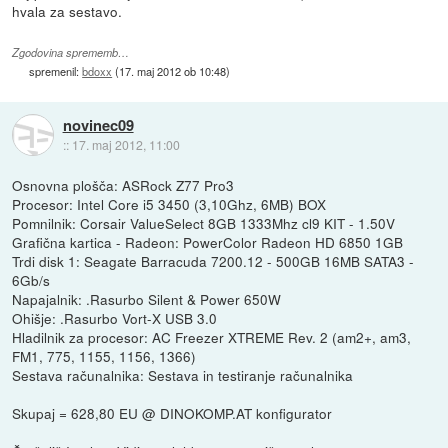
hvala za sestavo.
Zgodovina sprememb…
spremenil:
bdoxx
(
17. maj 2012 ob 10:48
)
novinec09
::
17. maj 2012, 11:00
Osnovna plošča: ASRock Z77 Pro3
Procesor: Intel Core i5 3450 (3,10Ghz, 6MB) BOX
Pomnilnik: Corsair ValueSelect 8GB 1333Mhz cl9 KIT - 1.50V
Grafična kartica - Radeon: PowerColor Radeon HD 6850 1GB
Trdi disk 1: Seagate Barracuda 7200.12 - 500GB 16MB SATA3 -
6Gb/s
Napajalnik: .Rasurbo Silent & Power 650W
Ohišje: .Rasurbo Vort-X USB 3.0
Hladilnik za procesor: AC Freezer XTREME Rev. 2 (am2+, am3,
FM1, 775, 1155, 1156, 1366)
Sestava računalnika: Sestava in testiranje računalnika
Skupaj = 628,80 EU @ DINOKOMP.AT konfigurator