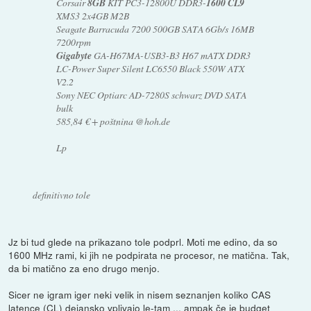
Corsair
8GB
KIT PC3-12800U DDR3-
1600 CL9
XMS3 2x4GB M2B
Seagate Barracuda 7200 500GB SATA 6Gb/s 16MB
7200rpm
Gigabyte
GA-H67MA-USB3-B3 H67 mATX DDR3
LC-Power Super Silent LC6550 Black 550W ATX
V2.2
Sony NEC Optiarc AD-7280S schwarz DVD SATA
bulk
585,84 € + poštnina @hoh.de
Lp
definitivno tole
Jz bi tud glede na prikazano tole podprl. Moti me edino, da so
1600 MHz rami, ki jih ne podpirata ne procesor, ne matična. Tak,
da bi matično za eno drugo menjo.
Sicer ne igram iger neki velik in nisem seznanjen koliko CAS
latence (CL) dejansko vplivajo le-tam ... ampak če je budget