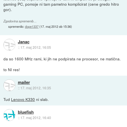
gaming PC, pomoje ni tam pametno komplicirat (cene gredo hitro
gor).
Zgodovina sprememb…
spremenilo:
dope1337
(
17. maj 2012 ob 15:36
)
Janac
::
17. maj 2012, 16:05
da so 1600 MHz rami, ki jih ne podpirata ne procesor, ne matična.
to NI res!
mailer
::
17. maj 2012, 16:35
Tud
Lenovo K330
ni slab.
bluefish
::
17. maj 2012, 16:40