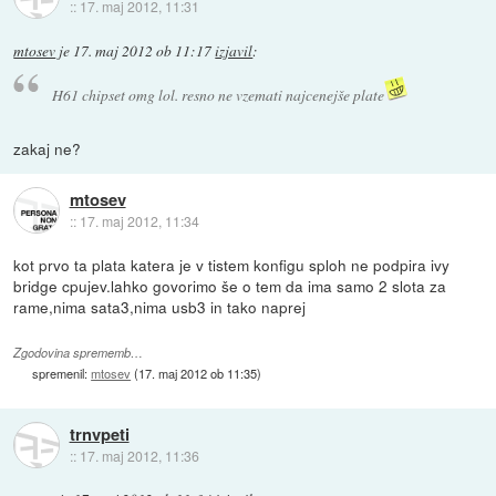
::
17. maj 2012, 11:31
mtosev
je
17. maj 2012 ob 11:17
izjavil
:
H61 chipset omg lol. resno ne vzemati najcenejše plate
zakaj ne?
mtosev
::
17. maj 2012, 11:34
kot prvo ta plata katera je v tistem konfigu sploh ne podpira ivy
bridge cpujev.lahko govorimo še o tem da ima samo 2 slota za
rame,nima sata3,nima usb3 in tako naprej
Zgodovina sprememb…
spremenil:
mtosev
(
17. maj 2012 ob 11:35
)
trnvpeti
::
17. maj 2012, 11:36