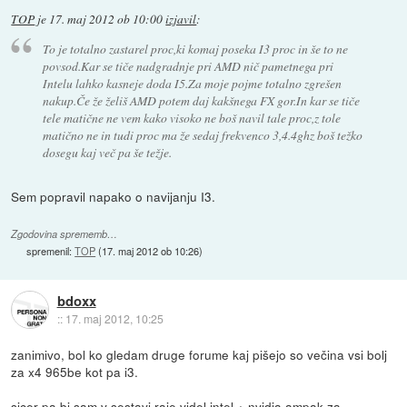
TOP
je
17. maj 2012 ob 10:00
izjavil
:
To je totalno zastarel proc,ki komaj poseka I3 proc in še to ne
povsod.Kar se tiče nadgradnje pri AMD nič pametnega pri
Intelu lahko kasneje doda I5.Za moje pojme totalno zgrešen
nakup.Če že želiš AMD potem daj kakšnega FX gor.In kar se tiče
tele matične ne vem kako visoko ne boš navil tale proc,z tole
matično ne in tudi proc ma že sedaj frekvenco 3,4.4ghz boš težko
dosegu kaj več pa še težje.
Sem popravil napako o navijanju I3.
Zgodovina sprememb…
spremenil:
TOP
(
17. maj 2012 ob 10:26
)
bdoxx
::
17. maj 2012, 10:25
zanimivo, bol ko gledam druge forume kaj pišejo so večina vsi bolj
za x4 965be kot pa i3.
sicer pa bi sam v sestavi raje videl intel + nvidia ampak za