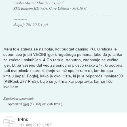
Cooler Master Elite 311 31,20 €
XFX Radeon HD 7870 Core Edition - 304,10 €
----------------------------------------------------------------------
----------
skupaj: 561,60 € + ptt
Meni tole zgleda še najbolje, kot budget gaming PC. Grafična je
super, cpu je pri VEČINI iger drugotnega pomena, tako da je lahko
za začetek oskubljen. 4 Gb ram-a, trenutno, zadostuje za večino
iger. Bi pa vseeno dal več za osnovno ploščo (kako z77, ki podpira
tudi overclock + spreminjanje voltaž cpu in ram-a), ker bo cpu
kmalu šepal. Poglej, kako je okoli tiste, ki jo je priporočal novinec09
(ASRock Z77 Pro3), baje se je firma kar popravila, kar se tiče
kvalitete.
Zgodovina sprememb…
spremenil:
54j0
(
17. maj 2012 ob 12:00
)
fr4nc
::
17. maj 2012, 11:57