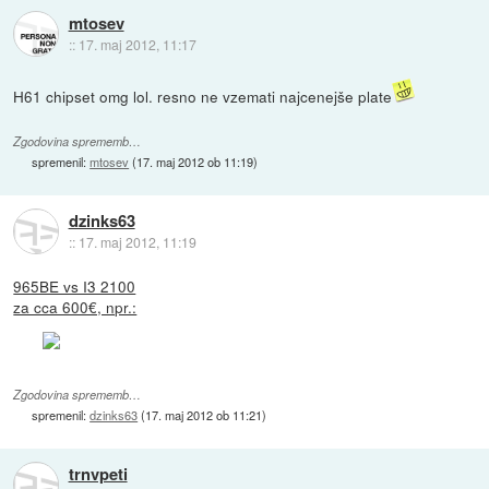
mtosev
::
17. maj 2012, 11:17
H61 chipset omg lol. resno ne vzemati najcenejše plate
Zgodovina sprememb…
spremenil:
mtosev
(
17. maj 2012 ob 11:19
)
dzinks63
::
17. maj 2012, 11:19
965BE vs I3 2100
za cca 600€, npr.:
Zgodovina sprememb…
spremenil:
dzinks63
(
17. maj 2012 ob 11:21
)
trnvpeti