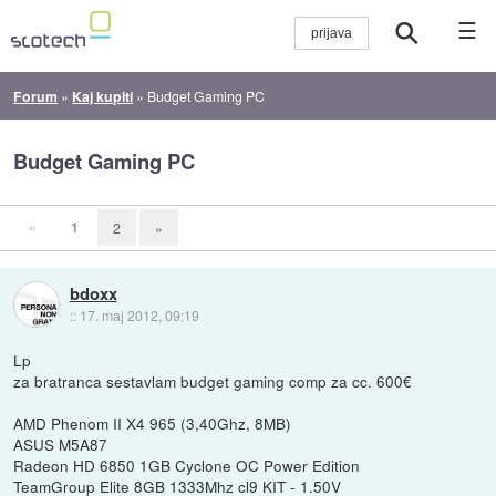
☰
Forum
»
Kaj kupiti
»
Budget Gaming PC
Budget Gaming PC
«
1
2
»
bdoxx
::
17. maj 2012, 09:19
Lp
za bratranca sestavlam budget gaming comp za cc. 600€
AMD Phenom II X4 965 (3,40Ghz, 8MB)
ASUS M5A87
Radeon HD 6850 1GB Cyclone OC Power Edition
TeamGroup Elite 8GB 1333Mhz cl9 KIT - 1.50V