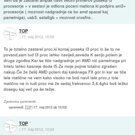
procesorje + v sestavi je odlicna poceni maticna ki podpira am3+
procesorje ( moznost nadgradnje ce bo amd spacal kaj
pametniga), usb3, sata6gb + moznost crosfire..
TOP
::
17. maj 2012, 10:00
To je totalno zastarel proc,ki komaj poseka I3 proc in še to ne
povsod,sam tud I3 proc lahko naviješ,seveda K serijo,potem je
druga zgodba.Kar se tiče nadgradnje pri AMD nič pametnega pri
Intelu lahko kasneje doda I5.Za moje pojme totalno zgrešen
nakup.Če že želiš AMD potem daj kakšnega FX gor.In kar se tiče
tele matične ne vem kako visoko ne boš navil tale proc,z tole
matično ne in tudi proc ma že sedaj frekvenco 3,4.4ghz boš težko
dosegu kaj več pa še težje.
Zgodovina sprememb…
spremenil:
TOP
(
17. maj 2012 ob 10:03
)
TOP
::
17. maj 2012, 10:24