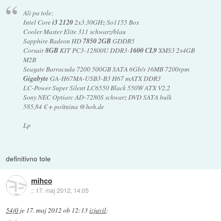
Ali pa tole:
Intel Core
i3 2120
2x3.30GHz So1155 Box
Cooler Master Elite 311 schwarz/blau
Sapphire Radeon HD
7850 2GB
GDDR5
Corsair
8GB
KIT PC3-12800U DDR3-
1600 CL9
XMS3 2x4GB
M2B
Seagate Barracuda 7200 500GB SATA 6Gb/s 16MB 7200rpm
Gigabyte
GA-H67MA-USB3-B3 H67 mATX DDR3
LC-Power Super Silent LC6550 Black 550W ATX V2.2
Sony NEC Optiarc AD-7280S schwarz DVD SATA bulk
585,84 € + poštnina @hoh.de
Lp
definitivno tole
mihco
::
17. maj 2012, 14:05
54j0
je
17. maj 2012 ob 12:13
izjavil
: