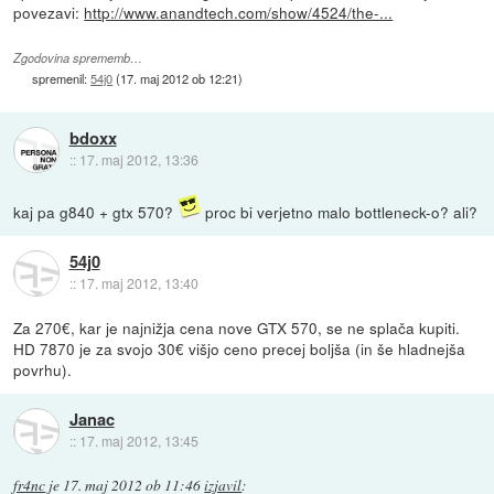
povezavi:
http://www.anandtech.com/show/4524/the-...
Zgodovina sprememb…
spremenil:
54j0
(
17. maj 2012 ob 12:21
)
bdoxx
::
17. maj 2012, 13:36
kaj pa g840 + gtx 570?
proc bi verjetno malo bottleneck-o? ali?
54j0
::
17. maj 2012, 13:40
Za 270€, kar je najnižja cena nove GTX 570, se ne splača kupiti.
HD 7870 je za svojo 30€ višjo ceno precej boljša (in še hladnejša
povrhu).
Janac
::
17. maj 2012, 13:45
fr4nc
je
17. maj 2012 ob 11:46
izjavil
: