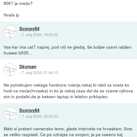
80€? je vredu?
Hvala lp
Scorpy84
::
7. avg 2026, 19:29:02
Vse kar ima cat7 naprej, pod niti ne gledaj. Se boljse vzemi rabljen
huawei b535...
Skyman
::
7. avg 2026, 21:44:10
Ne potrebujem nekega hardcore ruterja,nekaj bi rabil za oceta ko
hodi na morje(hrvaska) in ko je nekaj casa dol da se vzame njihova
sim in podatki,da je kaksen laptop in telefon prikloplen.
Scorpy84
::
7. avg 2026, 22:20:03
Malo si preberi namensko temo, glede interneta na hrvaskem. Smo
se veliko razpisali. Ce pa vztrajas na svojem, je pa vseeno kaj