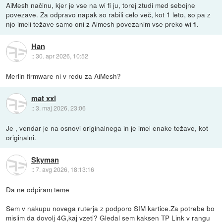
AiMesh načinu, kjer je vse na wi fi ju, torej ztudi med sebojne
povezave. Za odpravo napak so rabili celo več, kot 1 leto, so pa z
njo imeli težave samo oni z Aimesh povezanim vse preko wi fi.
Han
::
30. apr 2026, 10:52
Merlin firmware ni v redu za AiMesh?
mat xxl
::
3. maj 2026, 23:06
Je , vendar je na osnovi originalnega in je imel enake težave, kot
originalni.
Skyman
::
7. avg 2026, 18:13:16
Da ne odpiram teme
Sem v nakupu novega ruterja z podporo SIM kartice.Za potrebe bo
mislim da dovolj 4G,kaj vzeti? Gledal sem kaksen TP Link v rangu