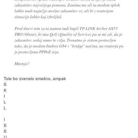
zakasnitev največjega pomena. Zanima me ali ta modem sploh
lahko nudi najnižjo možno zakasnitev oz. ali bi z routerjem
situacijo lahko kaj izboljšal.
Pred dnevi sem za ta namen tudi kupil TP-LINK Archer AX55
PRO (60eur), ki ima QoS (Quality of Service) pa se mi zdi, da je
zakasnitev sedaj samo še višja. Trenutno je sistem postavljen
tako, da je modem Innbox G84 v "bridge" načinu, na routerju pa
je postavljena PPPoE seja.
Mnenja?
Tole bo zvenelo smešno, ampak
S
K
I
L
L
I
S
S
U