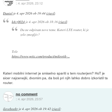
::
4. apr 2026, 23:12
Daniel
je
4. apr 2026 ob 19:44
izjavil
:
k4vz0024
je
4. apr 2026 ob 18:16
izjavil
:
Da ne odpiram nove teme. Kateri LTE router, ki je
zelo zmogljiv?
Tole
https://www.getic.com/product/mikrotik-...
Kateri mobilni internet je smiselno spariti s tem routerjem? HoT je
sicer najcenejši, dvomim pa, da boš pri njih lahko dobro izkoristil ta
router.
no comment
::
4. apr 2026, 23:57
iloveboobz
je
4. apr 2026 ob 19:42
izjavil
: