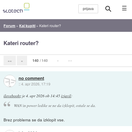
☰
Forum
»
Kaj kupiti
»
Kateri router?
Kateri router?
140
/ 140
»
»»
««
«
no comment
::
4. apr 2026, 17:19
iloveboobz
je
4. apr 2026 ob 14:45
izjavil
:
WAN in power ledike se ne da izklopit, ostale se da.
Brez problema se da izklopit vse.