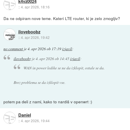
k4vz0024
::
4. apr 2026, 18:16
Da ne odpiram nove teme. Kateri LTE router, ki je zelo zmogljiv?
iloveboobz
::
4. apr 2026, 19:42
no comment
je
4. apr 2026 ob 17:19
izjavil
:
iloveboobz
je
4. apr 2026 ob 14:45
izjavil
:
WAN in power ledike se ne da izklopit, ostale se da.
Brez problema se da izklopit vse.
potem pa deli z nami, kako to nardiš v openwrt :)
Daniel
::
4. apr 2026, 19:44