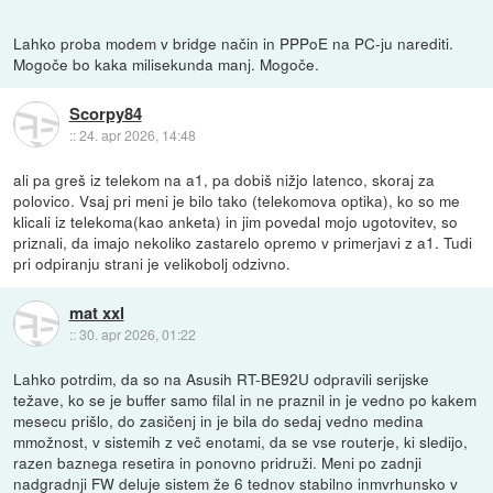
Lahko proba modem v bridge način in PPPoE na PC-ju narediti.
Mogoče bo kaka milisekunda manj. Mogoče.
Scorpy84
::
24. apr 2026, 14:48
ali pa greš iz telekom na a1, pa dobiš nižjo latenco, skoraj za
polovico. Vsaj pri meni je bilo tako (telekomova optika), ko so me
klicali iz telekoma(kao anketa) in jim povedal mojo ugotovitev, so
priznali, da imajo nekoliko zastarelo opremo v primerjavi z a1. Tudi
pri odpiranju strani je velikobolj odzivno.
mat xxl
::
30. apr 2026, 01:22
Lahko potrdim, da so na Asusih RT-BE92U odpravili serijske
težave, ko se je buffer samo filal in ne praznil in je vedno po kakem
mesecu prišlo, do zasičenj in je bila do sedaj vedno medina
mmožnost, v sistemih z več enotami, da se vse routerje, ki sledijo,
razen baznega resetira in ponovno pridruži. Meni po zadnji
nadgradnji FW deluje sistem že 6 tednov stabilno inmvrhunsko v