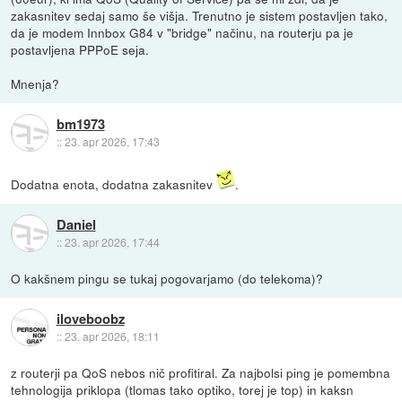
zakasnitev sedaj samo še višja. Trenutno je sistem postavljen tako,
da je modem Innbox G84 v "bridge" načinu, na routerju pa je
postavljena PPPoE seja.
Mnenja?
bm1973
::
23. apr 2026, 17:43
Dodatna enota, dodatna zakasnitev
.
Daniel
::
23. apr 2026, 17:44
O kakšnem pingu se tukaj pogovarjamo (do telekoma)?
iloveboobz
::
23. apr 2026, 18:11
z routerji pa QoS nebos nič profitiral. Za najbolsi ping je pomembna
tehnologija priklopa (tlomas tako optiko, torej je top) in kaksn