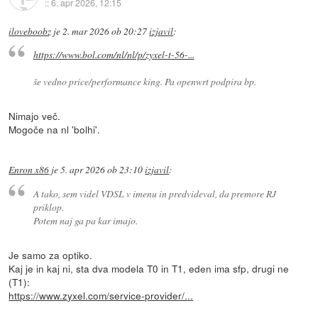
::
6. apr 2026, 12:15
iloveboobz
je
2. mar 2026 ob 20:27
izjavil
:
https://www.bol.com/nl/nl/p/zyxel-t-56-...
še vedno price/performance king. Pa openwrt podpira bp.
Nimajo več.
Mogoče na nl 'bolhi'.
Enron x86
je
5. apr 2026 ob 23:10
izjavil
:
A tako, sem videl VDSL v imenu in predvideval, da premore RJ
priklop.
Potem naj ga pa kar imajo.
Je samo za optiko.
Kaj je in kaj ni, sta dva modela T0 in T1, eden ima sfp, drugi ne
(T1):
https://www.zyxel.com/service-provider/...