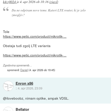
k4vz0024
je
4. apr 2026 ob 18:16
izjavil
:
Da ne odpiram nove teme. Kateri LTE router, ki je zelo
zmogljiv?
Tole
https://www.getic.com/product/mikrotik-...
Obstaja tudi zgolj LTE varianta
https://www.getic.com/product/mikrotik-...
Zgodovina sprememb…
spremenil:
Daniel
(
4. apr 2026 ob 19:45
)
Enron x86
::
4. apr 2026, 23:09
@iloveboobz, nimam optike, ampak VDSL.
Bellator