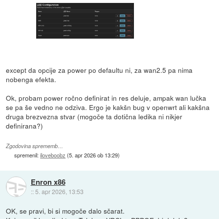
except da opcije za power po defaultu ni, za wan2.5 pa nima
nobenga efekta.
Ok, probam power ročno definirat in res deluje, ampak wan lučka
se pa še vedno ne odziva. Ergo je kakšn bug v openwrt ali kakšna
druga brezvezna stvar (mogoče ta dotična ledika ni nikjer
definirana?)
Zgodovina sprememb…
spremenil:
iloveboobz
(
5. apr 2026 ob 13:29
)
Enron x86
::
5. apr 2026, 13:53
OK, se pravi, bi si mogoče dalo sčarat.