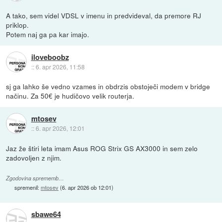
A tako, sem videl VDSL v imenu in predvideval, da premore RJ
priklop.
Potem naj ga pa kar imajo.
iloveboobz
::
6. apr 2026, 11:58
sj ga lahko še vedno vzames in obdrzis obstoječi modem v bridge
načinu. Za 50€ je hudičovo velik routerja.
mtosev
::
6. apr 2026, 12:01
Jaz že štiri leta imam Asus ROG Strix GS AX3000 in sem zelo
zadovoljen z njim.
Zgodovina sprememb…
spremenil:
mtosev
(
6. apr 2026 ob 12:01
)
sbawe64