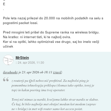
E
.
Pole leta nazaj prilezel do 20.000 na mobilnih podatkih na selu s
pogostimi packet lossi.
Pred mnogimi leti prišel do Supreme ranka na wireless bridgu.
Na kratko: ni internet tisti, ki te najbolj ovira.
Ker si na optiki, lahko optimiziraš vse drugo, saj bo imelo večji
učinek
MrStein
::
24. apr 2026, 11:30
iloveboobz
je
23. apr 2026 ob 18:11
izjavil
:
z routerji pa QoS nebos nič profitiral. Za najbolsi ping je
pomembna tehnologija priklopa (tlomas tako optiko, torej je
top) in kaksn peering ima tvoj operater.
Torej nič nimas za nardit, kvečjemu lahko stvar nardis se slabso.
Če kaj, bi bilo najbolje met obstječ modem kot modem (seprav
ne v bridge) in met wifi router samo kot access point.