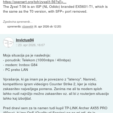
https://openwrt.org/toh/zyxel/t-56?s[]=...
The Zyxel T-56 is an ISP (NL Odido) branded EX5601-T1, which is
the same as the T0 version, with SFP+ port removed.
Zgodovina sprememb…
spremenilo:
sbawe64
(
6. apr 2026 ob 12:20
)
Invictus94
::
23. apr 2026, 16:07
Moja situacija pa je naslednja:
- ponudnik: Telekom (1000mbps / 40mbps)
- modem: Innbox G84
- PC preko LAN
Vprašanje, ki ga imam pa je povezano z "latency". Namreč,
kompetitivno igram videoigro Counter Strike 2, kjer je nizka
zakasnitev največjega pomena. Zanima me ali ta modem sploh
lahko nudi najnižjo možno zakasnitev oz. ali bi z routerjem situacijo
lahko kaj izboljšal.
Pred dnevi sem za ta namen tudi kupil TP-LINK Archer AX55 PRO
(60eur), ki ima QoS (Quality of Service) pa se mi zdi, da je