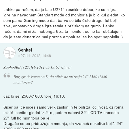
Lahko pa rečem, da je tale U2711 resnično dober, ko sem igral
igre na navadnem Standart mode od monitorja je bilo kul gledat, ko
sem pa na Gaming mode dal, barve so bile čisto druge, ful bolj
žive, enostavno druga igra ratala s pritiskom na gumb. Lahko
rečem, da mi ni žal nobenga € za ta monitor, edino kar obžalujem
da je zato denarnica mal prazna ampak sej se bo spet napolnila :)
Senitel
::
27. feb 2012, 14:48
ZaphodBB
je
27. feb 2012 ob 13:51
izjavil
:
Btw, gre še komu na K, da nihče ne prizvaja 24" 2560x1440
monitorjev?
Jaz bi šel 2560x1600, torej 16:10.
Sicer pa, če iščeš samo velik zaslon in te boli za ločljivost, oziroma
misliš monitor gledat iz 2+m, potem nabavi 32" LCD TV namesto
27" full hd monitorja pa je.
Drugače se pa pridružujem mnenju, da vzameš nekoliko boljši 24"
1920x1200 monitor.