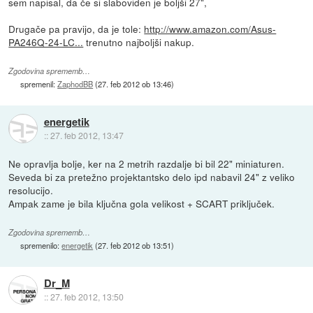
sem napisal, da če si slaboviden je boljši 27",
Drugače pa pravijo, da je tole:
http://www.amazon.com/Asus-
PA246Q-24-LC...
trenutno najboljši nakup.
Zgodovina sprememb…
spremenil:
ZaphodBB
(
27. feb 2012 ob 13:46
)
energetik
::
27. feb 2012, 13:47
Ne opravlja bolje, ker na 2 metrih razdalje bi bil 22" miniaturen.
Seveda bi za pretežno projektantsko delo ipd nabavil 24" z veliko
resolucijo.
Ampak zame je bila ključna gola velikost + SCART priključek.
Zgodovina sprememb…
spremenilo:
energetik
(
27. feb 2012 ob 13:51
)
Dr_M
::
27. feb 2012, 13:50