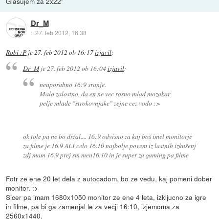
Glasujem za 2x22"
Dr_M
::
27. feb 2012, 16:38
Robi :P
je
27. feb 2012 ob 16:17
izjavil
:
Dr_M
je
27. feb 2012 ob 16:04
izjavil
:
neuporabno 16:9 sranje.
Malo zalostno, da en ne vec rosno mlad mozakar
pelje mlade "strokovnjake" zejne cez vodo :>
ok tole pa ne bo držal.... 16:9 odvisno za kaj boš imel monitorje
za filme je 16.9 ALI celo 16.10 najbolje povem iz lastnih izkušenj
zdj mam 16.9 prej sm meu16.10 in je super za gaming pa filme
Fotr ze ene 20 let dela z autocadom, bo ze vedu, kaj pomeni dober
monitor. :>
Sicer pa imam 1680x1050 monitor ze ene 4 leta, izkljucno za igre
in filme, pa bi ga zamenjal le za vecji 16:10, izjemoma za
2560x1440.