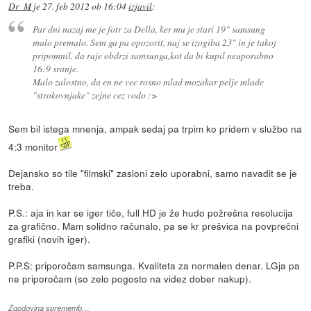
Dr_M
je
27. feb 2012 ob 16:04
izjavil
:
Par dni nazaj me je fotr za Della, ker mu je stari 19" samsung
malo premalo. Sem ga pa opozorit, naj se izogiba 23" in je takoj
pripomnil, da raje obdrzi samsunga,kot da bi kupil neuporabno
16:9 sranje.
Malo zalostno, da en ne vec rosno mlad mozakar pelje mlade
"strokovnjake" zejne cez vodo :>
Sem bil istega mnenja, ampak sedaj pa trpim ko pridem v službo na
4:3 monitor
Dejansko so tile "filmski" zasloni zelo uporabni, samo navadit se je
treba.
P.S.: aja in kar se iger tiče, full HD je že hudo požrešna resolucija
za grafično. Mam solidno računalo, pa se kr prešvica na povprečni
grafiki (novih iger).
P.P.S: priporočam samsunga. Kvaliteta za normalen denar. LGja pa
ne priporočam (so zelo pogosto na videz dober nakup).
Zgodovina sprememb…