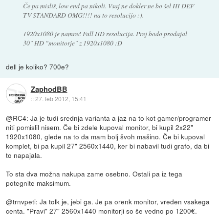
Če pa misliš, low end pa nikoli. Vsaj ne dokler ne bo šel HI DEF
TV STANDARD OMG!!!! na to resolucijo :).
1920x1080 je namreč Full HD resolucija. Prej bodo prodajal
30" HD "monitorje" z 1920x1080 :D
dell je koliko? 700e?
ZaphodBB
::
27. feb 2012, 15:41
@RC4: Ja je tudi srednja varianta a jaz na to kot gamer/programer
niti pomislil nisem. Če bi zdele kupoval monitor, bi kupil 2x22"
1920x1080, glede na to da mam bolj švoh mašino. Če bi kupoval
komplet, bi pa kupil 27" 2560x1440, ker bi nabavil tudi grafo, da bi
to napajala.
To sta dva možna nakupa zame osebno. Ostali pa iz tega
potegnite maksimum.
@trnvpeti: Ja tolk je, jebi ga. Je pa orenk monitor, vreden vsakega
centa. "Pravi" 27" 2560x1440 monitorji so še vedno po 1200€.