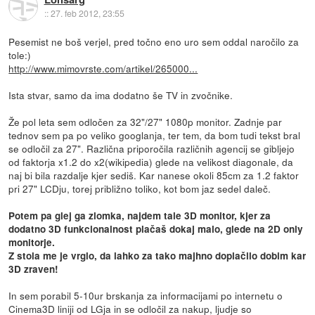
::
27. feb 2012, 23:55
Pesemist ne boš verjel, pred točno eno uro sem oddal naročilo za
tole:)
http://www.mimovrste.com/artikel/265000...
Ista stvar, samo da ima dodatno še TV in zvočnike.
Že pol leta sem odločen za 32"/27" 1080p monitor. Zadnje par
tednov sem pa po veliko googlanja, ter tem, da bom tudi tekst bral
se odločil za 27". Različna priporočila različnih agencij se gibljejo
od faktorja x1.2 do x2(wikipedia) glede na velikost diagonale, da
naj bi bila razdalje kjer sediš. Kar nanese okoli 85cm za 1.2 faktor
pri 27" LCDju, torej približno toliko, kot bom jaz sedel daleč.
Potem pa glej ga zlomka, najdem tale 3D monitor, kjer za
dodatno 3D funkcionalnost plačaš dokaj malo, glede na 2D only
monitorje.
Z stola me je vrglo, da lahko za tako majhno doplačilo dobim kar
3D zraven!
In sem porabil 5-10ur brskanja za informacijami po internetu o
Cinema3D liniji od LGja in se odločil za nakup, ljudje so