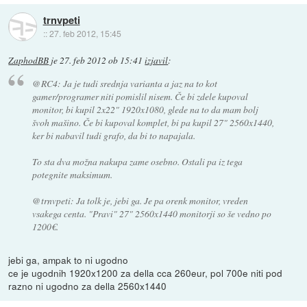
trnvpeti
::
27. feb 2012, 15:45
ZaphodBB
je
27. feb 2012 ob 15:41
izjavil
:
@RC4: Ja je tudi srednja varianta a jaz na to kot
gamer/programer niti pomislil nisem. Če bi zdele kupoval
monitor, bi kupil 2x22" 1920x1080, glede na to da mam bolj
švoh mašino. Če bi kupoval komplet, bi pa kupil 27" 2560x1440,
ker bi nabavil tudi grafo, da bi to napajala.
To sta dva možna nakupa zame osebno. Ostali pa iz tega
potegnite maksimum.
@trnvpeti: Ja tolk je, jebi ga. Je pa orenk monitor, vreden
vsakega centa. "Pravi" 27" 2560x1440 monitorji so še vedno po
1200€.
jebi ga, ampak to ni ugodno
ce je ugodnih 1920x1200 za della cca 260eur, pol 700e niti pod
razno ni ugodno za della 2560x1440