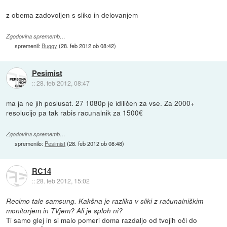
z obema zadovoljen s sliko in delovanjem
Zgodovina sprememb…
spremenil:
Buggy
(
28. feb 2012 ob 08:42
)
Pesimist
::
28. feb 2012, 08:47
ma ja ne jih poslusat. 27 1080p je idiličen za vse. Za 2000+
resolucijo pa tak rabis racunalnik za 1500€
Zgodovina sprememb…
spremenilo:
Pesimist
(
28. feb 2012 ob 08:48
)
RC14
::
28. feb 2012, 15:02
Recimo tale samsung. Kakšna je razlika v sliki z računalniškim
monitorjem in TVjem? Ali je sploh ni?
Ti samo glej in si malo pomeri doma razdaljo od tvojih oči do