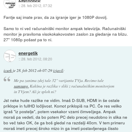
::
28. feb 2012, 07:32
Fantje saj imate prav, da za igranje iger je 1080P dovolj.
Samo to ni več računalniški monitor ampak televizija. Računalniški
monitor je praviloma visokokakovosten zaslon za gledanje na blizu.
27" 1080p pošast pa to ni.
energetik
::
28. feb 2012, 08:20
icurk
je
28. feb 2012 ob 07:29
izjavil
:
Me pa zanima zdej tale 32" varijanta TVja. Recimo tale
samsung.
Kakšna je razlika v sliki z računalniškim monitorjem
in TVjem? Ali je sploh ni?
Jst neke hude razlike ne vidim. Imaš D-SUB, HDMI in še ostale
priklope in fullHD ločljivost. Komot priklopiš na PC. Če res veliko
igraš "iz postelje", potem vsekakor vzami čimvečjega. Ampak
moraš pa vedeti, da bo potem PC delo precej neudobno in slika ne
bo več tako OK, če ga boš gledal na razdalji 40cm. V tem primeru
moraš imeti precej široko mizo in ga imeti postavljenega čissto