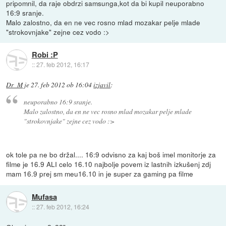
pripomnil, da raje obdrzi samsunga,kot da bi kupil neuporabno
16:9 sranje.
Malo zalostno, da en ne vec rosno mlad mozakar pelje mlade
"strokovnjake" zejne cez vodo :>
Robi :P
::
27. feb 2012, 16:17
Dr_M
je
27. feb 2012 ob 16:04
izjavil
:
neuporabno 16:9 sranje.
Malo zalostno, da en ne vec rosno mlad mozakar pelje mlade
"strokovnjake" zejne cez vodo :>
ok tole pa ne bo držal.... 16:9 odvisno za kaj boš imel monitorje za
filme je 16.9 ALI celo 16.10 najbolje povem iz lastnih izkušenj zdj
mam 16.9 prej sm meu16.10 in je super za gaming pa filme
Mufasa
::
27. feb 2012, 16:24