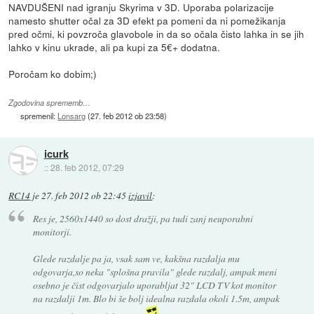
NAVDUŠENI nad igranju Skyrima v 3D. Uporaba polarizacije
namesto shutter očal za 3D efekt pa pomeni da ni pomežikanja
pred očmi, ki povzroča glavobole in da so očala čisto lahka in se jih
lahko v kinu ukrade, ali pa kupi za 5€+ dodatna.
Poročam ko dobim;)
Zgodovina sprememb…
spremenil:
Lonsarg
(
27. feb 2012 ob 23:58
)
icurk
::
28. feb 2012, 07:29
RC14
je
27. feb 2012 ob 22:45
izjavil
:
Res je, 2560x1440 so dost dražji, pa tudi zanj neuporabni
monitorji.
Glede razdalje pa ja, vsak sam ve, kakšna razdalja mu
odgovarja,so neka "splošna pravila" glede razdalj, ampak meni
osebno je čist odgovarjalo uporabljat 32" LCD TV kot monitor
na razdalji 1m. Blo bi še bolj idealna razdala okoli 1.5m, ampak