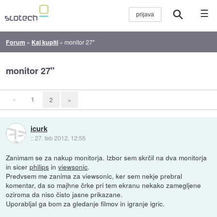
☰
Forum
»
Kaj kupiti
»
monitor 27"
monitor 27"
«
1
2
»
icurk
::
27. feb 2012, 12:55
Zanimam se za nakup monitorja. Izbor sem skrčil na dva monitorja
in sicer
philips
in
viewsonic
.
Predvsem me zanima za viewsonic, ker sem nekje prebral
komentar, da so majhne črke pri tem ekranu nekako zamegljene
oziroma da niso čisto jasne prikazane.
Uporabljal ga bom za gledanje filmov in igranje igric.