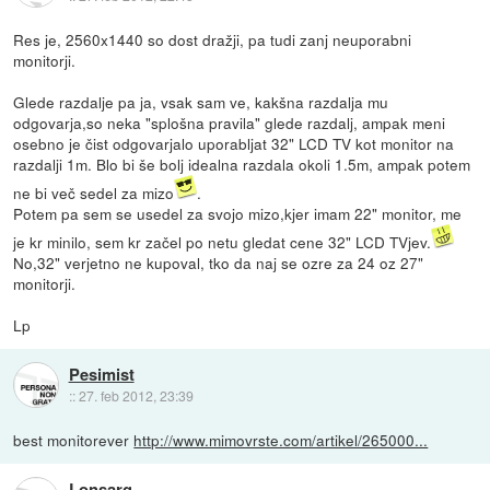
Res je, 2560x1440 so dost dražji, pa tudi zanj neuporabni
monitorji.
Glede razdalje pa ja, vsak sam ve, kakšna razdalja mu
odgovarja,so neka "splošna pravila" glede razdalj, ampak meni
osebno je čist odgovarjalo uporabljat 32" LCD TV kot monitor na
razdalji 1m. Blo bi še bolj idealna razdala okoli 1.5m, ampak potem
ne bi več sedel za mizo
.
Potem pa sem se usedel za svojo mizo,kjer imam 22" monitor, me
je kr minilo, sem kr začel po netu gledat cene 32" LCD TVjev.
No,32" verjetno ne kupoval, tko da naj se ozre za 24 oz 27"
monitorji.
Lp
Pesimist
::
27. feb 2012, 23:39
best monitorever
http://www.mimovrste.com/artikel/265000...
Lonsarg