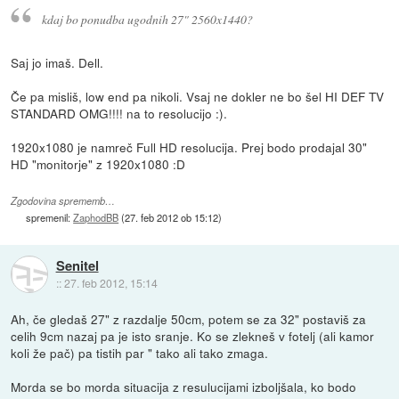
kdaj bo ponudba ugodnih 27" 2560x1440?
Saj jo imaš. Dell.
Če pa misliš, low end pa nikoli. Vsaj ne dokler ne bo šel HI DEF TV
STANDARD OMG!!!! na to resolucijo :).
1920x1080 je namreč Full HD resolucija. Prej bodo prodajal 30"
HD "monitorje" z 1920x1080 :D
Zgodovina sprememb…
spremenil:
ZaphodBB
(
27. feb 2012 ob 15:12
)
Senitel
::
27. feb 2012, 15:14
Ah, če gledaš 27" z razdalje 50cm, potem se za 32" postaviš za
celih 9cm nazaj pa je isto sranje. Ko se zlekneš v fotelj (ali kamor
koli že pač) pa tistih par " tako ali tako zmaga.
Morda se bo morda situacija z resulucijami izboljšala, ko bodo