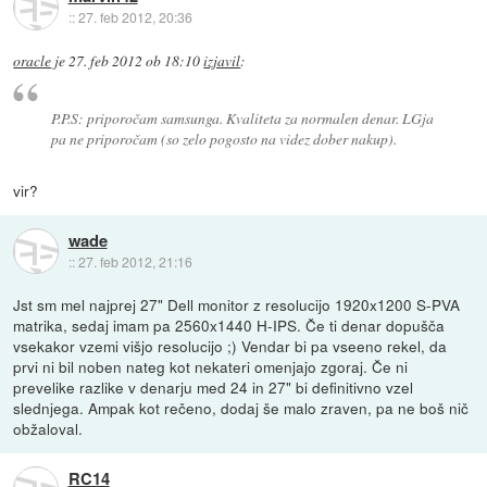
::
27. feb 2012, 20:36
oracle
je
27. feb 2012 ob 18:10
izjavil
:
P.P.S: priporočam samsunga. Kvaliteta za normalen denar. LGja
pa ne priporočam (so zelo pogosto na videz dober nakup).
vir?
wade
::
27. feb 2012, 21:16
Jst sm mel najprej 27" Dell monitor z resolucijo 1920x1200 S-PVA
matrika, sedaj imam pa 2560x1440 H-IPS. Če ti denar dopušča
vsekakor vzemi višjo resolucijo ;) Vendar bi pa vseeno rekel, da
prvi ni bil noben nateg kot nekateri omenjajo zgoraj. Če ni
prevelike razlike v denarju med 24 in 27" bi definitivno vzel
slednjega. Ampak kot rečeno, dodaj še malo zraven, pa ne boš nič
obžaloval.
RC14