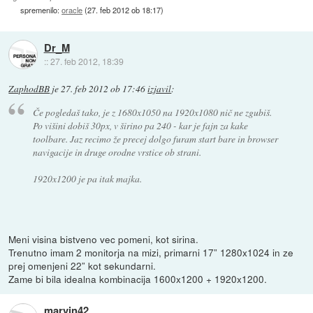
spremenilo:
oracle
(
27. feb 2012 ob 18:17
)
Dr_M
::
27. feb 2012, 18:39
ZaphodBB
je
27. feb 2012 ob 17:46
izjavil
:
Če pogledaš tako, je z 1680x1050 na 1920x1080 nič ne zgubiš.
Po višini dobiš 30px, v širino pa 240 - kar je fajn za kake
toolbare. Jaz recimo že precej dolgo furam start bare in browser
navigacije in druge orodne vrstice ob strani.
1920x1200 je pa itak majka.
Meni visina bistveno vec pomeni, kot sirina.
Trenutno imam 2 monitorja na mizi, primarni 17” 1280x1024 in ze
prej omenjeni 22” kot sekundarni.
Zame bi bila idealna kombinacija 1600x1200 + 1920x1200.
marvin42