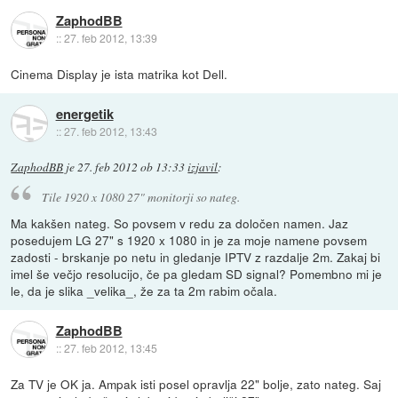
ZaphodBB
::
27. feb 2012, 13:39
Cinema Display je ista matrika kot Dell.
energetik
::
27. feb 2012, 13:43
ZaphodBB
je
27. feb 2012 ob 13:33
izjavil
:
Tile 1920 x 1080 27" monitorji so nateg.
Ma kakšen nateg. So povsem v redu za določen namen. Jaz
posedujem LG 27" s 1920 x 1080 in je za moje namene povsem
zadosti - brskanje po netu in gledanje IPTV z razdalje 2m. Zakaj bi
imel še večjo resolucijo, če pa gledam SD signal? Pomembno mi je
le, da je slika _velika_, že za ta 2m rabim očala.
ZaphodBB
::
27. feb 2012, 13:45
Za TV je OK ja. Ampak isti posel opravlja 22" bolje, zato nateg. Saj