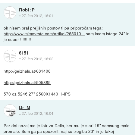
Robi :P
::
27. feb 2012, 16:01
ok nisem bral prejjšnih postov ti pa priporočam tega:
http://www.mimovrste.com/artikel/265010...
sam imam istega 24" in
je super !!!!!!!!!
6151
::
27. feb 2012, 16:02
http://geizhals.at/681408
http://geizhals.at/505885
570 oz 524€ 27" 2560X1440 H-IPS
Dr_M
::
27. feb 2012, 16:04
Par dni nazaj me je fotr za Della, ker mu je stari 19" samsung malo
premalo. Sem ga pa opozorit, naj se izogiba 23" in je takoj