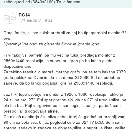
začel quad-hd (3840x2160) TV-je štancat.
RC14
::
27. feb 2012, 15:34
Dragi fantje, ali ste sploh prebrali za kaj bo tip uporablal monitor??
evo:
Uporabljal ga bom za gledanje filmov in igranje igric
In vi takoj vsi pametni,pa mu večina tukaj predlaga monitor z
2560x1440 resolucijo, ja super, pri igrah pa bo lahko gledal
diapozitive ane.
Za takšno resolucijo moraš imet top grafo, pa še tam kakšna 7970
grafa poklekne. Dvomim da ima doma GTX580 SLI oz podobne
zadeve, da bo lahko poganjal igre na 2560x1440 resoluciji.
Jaz ti kr lepo svetujem monitor z 1920 x 1080 resolucijo, lahko je
24 ali pa tudi 27". Eni spet pretiravajo, da na 27" ni uredu slika, pa
bla bla bla. Pejt v trgovino pa si sam oglej situacijo, pa boš sam
presodil ali ti odgovarja ali ne.
Če nimaš monitorja čist blizu sebe, torej če gledaš na razdalji vsaj
90 cm oz celo več, bi jaz pogledal celo za 32" TV LCD. Sem sam
sprobal zadevo in zadeva se obnese,slika je super, je čista, velika