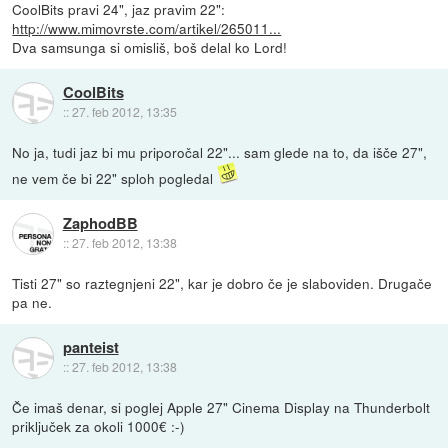
CoolBits pravi 24", jaz pravim 22":
http://www.mimovrste.com/artikel/265011...
Dva samsunga si omisliš, boš delal ko Lord!
CoolBits
::
27. feb 2012, 13:35
No ja, tudi jaz bi mu priporočal 22"... sam glede na to, da išče 27",
ne vem če bi 22" sploh pogledal
ZaphodBB
::
27. feb 2012, 13:38
Tisti 27" so raztegnjeni 22", kar je dobro če je slaboviden. Drugače
pa ne.
panteist
::
27. feb 2012, 13:38
Če imaš denar, si poglej Apple 27" Cinema Display na Thunderbolt
priključek za okoli 1000€ :-)