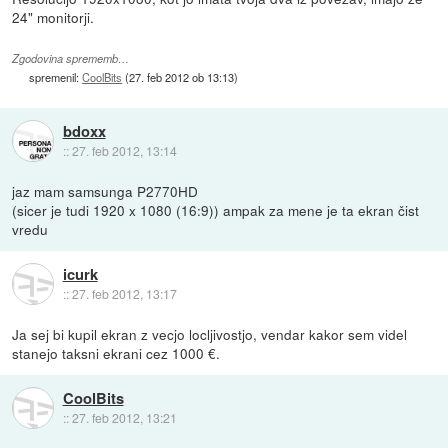
24" monitorji.
Zgodovina sprememb…
spremenil:
CoolBits
(
27. feb 2012 ob 13:13
)
bdoxx
::
27. feb 2012, 13:14
jaz mam samsunga P2770HD
(sicer je tudi 1920 x 1080 (16:9)) ampak za mene je ta ekran čist
vredu
icurk
::
27. feb 2012, 13:17
Ja sej bi kupil ekran z vecjo locljivostjo, vendar kakor sem videl
stanejo taksni ekrani cez 1000 €.
CoolBits
::
27. feb 2012, 13:21