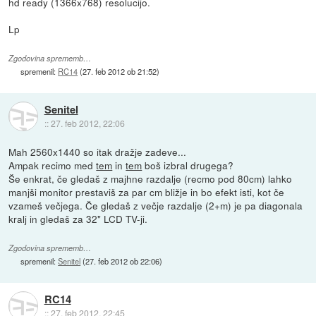
hd ready (1366x768) resolucijo.
Lp
Zgodovina sprememb…
spremenil:
RC14
(
27. feb 2012 ob 21:52
)
Senitel
::
27. feb 2012, 22:06
Mah 2560x1440 so itak dražje zadeve...
Ampak recimo med
tem
in
tem
boš izbral drugega?
Še enkrat, če gledaš z majhne razdalje (recmo pod 80cm) lahko
manjši monitor prestaviš za par cm bližje in bo efekt isti, kot če
vzameš večjega. Če gledaš z večje razdalje (2+m) je pa diagonala
kralj in gledaš za 32" LCD TV-ji.
Zgodovina sprememb…
spremenil:
Senitel
(
27. feb 2012 ob 22:06
)
RC14
::
27. feb 2012, 22:45