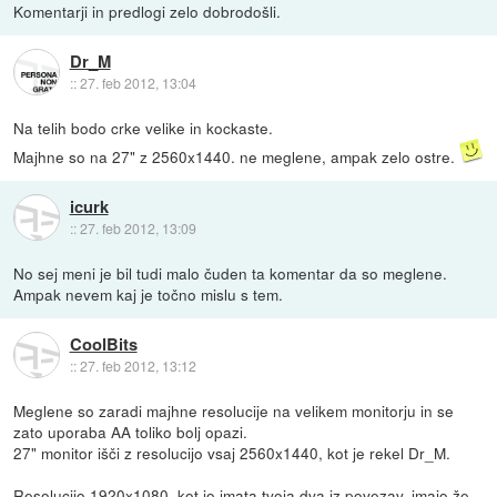
Komentarji in predlogi zelo dobrodošli.
Dr_M
::
27. feb 2012, 13:04
Na telih bodo crke velike in kockaste.
Majhne so na 27" z 2560x1440. ne meglene, ampak zelo ostre.
icurk
::
27. feb 2012, 13:09
No sej meni je bil tudi malo čuden ta komentar da so meglene.
Ampak nevem kaj je točno mislu s tem.
CoolBits
::
27. feb 2012, 13:12
Meglene so zaradi majhne resolucije na velikem monitorju in se
zato uporaba AA toliko bolj opazi.
27" monitor išči z resolucijo vsaj 2560x1440, kot je rekel Dr_M.
Resolucijo 1920x1080, kot jo imata tvoja dva iz povezav, imajo že