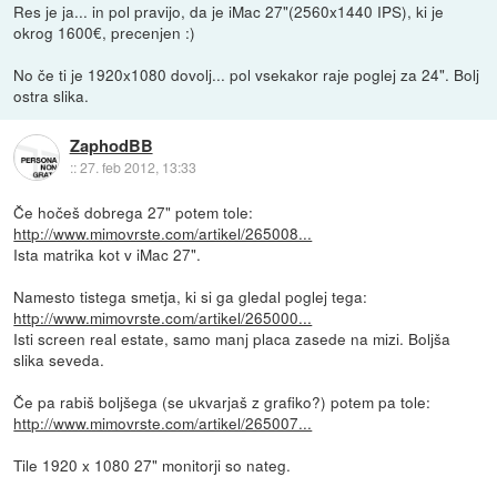
Res je ja... in pol pravijo, da je iMac 27"(2560x1440 IPS), ki je
okrog 1600€, precenjen :)
No če ti je 1920x1080 dovolj... pol vsekakor raje poglej za 24". Bolj
ostra slika.
ZaphodBB
::
27. feb 2012, 13:33
Če hočeš dobrega 27" potem tole:
http://www.mimovrste.com/artikel/265008...
Ista matrika kot v iMac 27".
Namesto tistega smetja, ki si ga gledal poglej tega:
http://www.mimovrste.com/artikel/265000...
Isti screen real estate, samo manj placa zasede na mizi. Boljša
slika seveda.
Če pa rabiš boljšega (se ukvarjaš z grafiko?) potem pa tole:
http://www.mimovrste.com/artikel/265007...
Tile 1920 x 1080 27" monitorji so nateg.