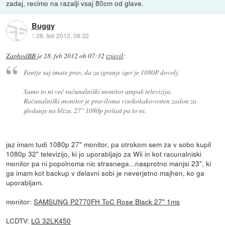
zadaj, recimo na razalji vsaj 80cm od glave.
Buggy
::
28. feb 2012, 08:32
ZaphodBB
je
28. feb 2012 ob 07:32
izjavil
:
Fantje saj imate prav, da za igranje iger je 1080P dovolj.
Samo to ni več računalniški monitor ampak televizija.
Računalniški monitor je praviloma visokokakovosten zaslon za
gledanje na blizu. 27" 1080p pošast pa to ni.
jaz imam tudi 1080p 27" monitor, pa otrokom sem za v sobo kupil
1080p 32" televizijo, ki jo uporabljajo za Wii in kot racunalniski
monitor pa ni popolnoma nic strasnega...nasprotno manjsi 23", ki
ga imam kot backup v delavni sobi je neverjetno majhen, ko ga
uporabljam.
monitor:
SAMSUNG P2770FH ToC Rose Black 27" 1ms
LCDTV:
LG 32LK450