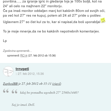
površina...., za igranje igric in gledanje tvja je 100x boljš, kot na
24" ali celo na majhnem 22" monitorju.
Če pa imaš monitor oddaljen manj kot kakšnih 80cm od svojih oči,
pa več kot 27" res ne kupuj, potem ali 24 ali 27" pride u poštev.
Uglavnem 27" so čist kul za to, kar si napisal,da boš uporabljal
To je moje mnenje,da ne bo kakšnih nepotrebnih komentarjev.
Lp
Zgodovina sprememb…
spremenil:
RC14
(
27. feb 2012 ob 15:36
)
trnvpeti
::
27. feb 2012, 15:36
ZaphodBB
je
27. feb 2012 ob 15:11
izjavil
:
kdaj bo ponudba ugodnih 27" 2560x1440?
Saj jo imaš. Dell.