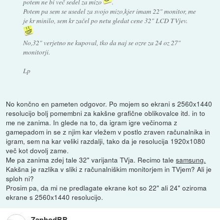
potem ne bi več sedel za mizo
.
Potem pa sem se usedel za svojo mizo,kjer imam 22" monitor, me
je kr minilo, sem kr začel po netu gledat cene 32" LCD TVjev.
No,32" verjetno ne kupoval, tko da naj se ozre za 24 oz 27"
monitorji.
Lp
No končno en pameten odgovor. Po mojem so ekrani s 2560x1440
resolucijo bolj pomembni za kakšne grafične oblikovalce itd. in to
me ne zanima. In glede na to, da igram igre večinoma z
gamepadom in se z njim kar vležem v postlo zraven računalnika in
igram, sem na kar veliki razdalji, tako da je resolucija 1920x1080
več kot dovolj zame.
Me pa zanima zdej tale 32" varijanta TVja. Recimo tale
samsung.
Kakšna je razlika v sliki z računalniškim monitorjem in TVjem? Ali je
sploh ni?
Prosim pa, da mi ne predlagate ekrane kot so 22" ali 24" oziroma
ekrane s 2560x1440 resolucijo.
ZaphodBB