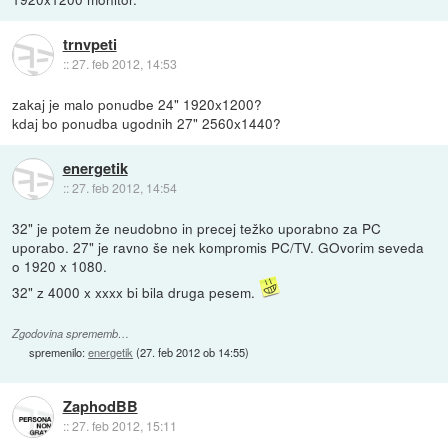
trnvpeti
::
27. feb 2012, 14:53
zakaj je malo ponudbe 24" 1920x1200?
kdaj bo ponudba ugodnih 27" 2560x1440?
energetik
::
27. feb 2012, 14:54
32" je potem že neudobno in precej težko uporabno za PC
uporabo. 27" je ravno še nek kompromis PC/TV. GOvorim seveda
o 1920 x 1080.
32" z 4000 x xxxx bi bila druga pesem.
Zgodovina sprememb…
spremenilo:
energetik
(
27. feb 2012 ob 14:55
)
ZaphodBB
::
27. feb 2012, 15:11