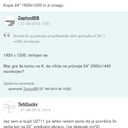
Kupis 24" 1920x1200 in si zmagu.
ZaphodBB
::
27. feb 2012, 13:51
Seveda bi za pretežno projektantsko delo ipd nabavil 24" z
veliko resolucijo.
1920 x 1200, strinjam se.
Btw, gre še komu na K, da nihče ne prizvaja 24" 2560x1440
monitorjev?
Zgodovina sprememb…
spremenil:
ZaphodBB
(
27. feb 2012 ob 13:52
)
TehDucky
::
27. feb 2012, 14:14
Jaz sem si kupil U2711 pa lahko rečem samo da je površina 3x
večja kot na 22'' prejšnem ekranu. (ne dejanski cm^2)