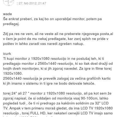
::
27. feb 2012, 21:47
wade
Še enkrat preberi, za kaj bo on uporabljal monitor, potem pa
predlagaj.
Zdj pa res ne vem, ali ne veste ali ne preberete njegovega posta,al
v čem je point da mu nekaj predlagate, kar zanj sploh ne pride v
poštev in lahko zaradi vas naredi zgrešen nakup.
icurk
Ti kupi monitor z 1920x1080 resolucijo in ne poslušaj teh, ki ti
predlagajo monitor z 2560x1440 resolucijo, ki so itak dost dražji od
tvojih dveh monitorjev, ki si jih zgoraj navedel. Za igre in filme torej
1920x1080.
2560x1440 resolucija je prevelik zalogaj za večina grafičnih kartic
ki jih imamo v sistemu in ti igre ne bodo delovale tekoče.
torej 24" ali 27 " monitor z 1920x1080 resolucijo, ali pa kot sem že
zgoraj napisal, če si oddaljen od monitorja vsaj 90-100cm, lahko
pogledaš tudi , če ti ni predrago za kakšnim solidnim za 32" LCD
TV. Ampak v tem primeru moraš gledat, da ima LCD TV 1920x1080
resolucijo , torej FULL HD, ker nekateri cenejši LCD TV imajo samo