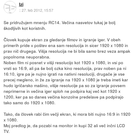
Izi
::
27. feb 2012, 15:57
Se pridružujem mnenju RC14. Večina nasvetov tukaj je bolj
škodljivih kot koristnih.
Človek kupuje ekran za gledanje filmov in igranje iger. V obeh
primerih pride v poštev ena sam resolucija in sicer 1920 x 1080 in
prav nič drugega. Višja resolucija ne bi bila samo brez veza ampak
popolnoma neuporabna.
Noben film ni posnet v višji resolucijo kot 1920 x 1080, in vsi po
vrsti so 16:9, ali pa še bolj ozka kino resolucija, prav noben pa ni
16:10, igre pa je nujno igrati na nativni resoluciji, drugače je vse
precej megleno, in že za igranje na 1920 x 1080 je treba imeti kar
hudo igričarsko mašino, višje resolucije pa so za igranje povsem
neprimerne in večina iger sploh ne podpira kaj več kot 1920 x
1200, ker pa so danes večina konzolne predelave pa podpirajo
tako samo do 1920 x 1080.
Tako, da človek rabi čim večji ekran, ki mora biti nujno 16:9 in 1920
x 1080.
Moj predlog je, da pozabi na monitor in kupi 32 ali več inčni LCD
TV.