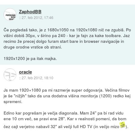
ZaphodBB
::
27. feb 2012, 17:46
Če pogledaš tako, je z 1680x1050 na 1920x1080 nič ne zgubiš. Po
višini dobiš 30px, v širino pa 240 - kar je fajn za kake toolbare. Jaz
recimo že precej dolgo furam start bare in browser navigacije in
druge orodne vrstice ob strani.
1920x1200 je pa itak majka.
oracle
::
27. feb 2012, 18:10
Js mam 1920×1080 pa mi razmerje super odgovarja. Večina filmov
je še "nižjih" tako da una dodatna višina monitorja (1200) redko kej
spremeni.
Edino kar pogrešam je večja diagonala. Mam 24" pa bi rad vidu
ene 10 cm več, se pravi ene 28". Kar v realnosti pomeni, da bom
čez cajt verjetno nabavil 32" ali večji full HD TV (in večjo mizo
).