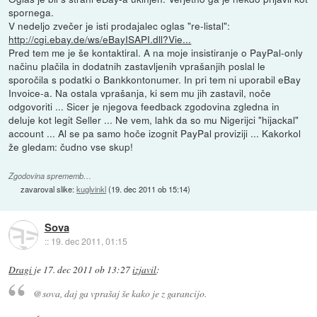
spornega.
V nedeljo zvečer je isti prodajalec oglas "re-listal":
http://cgi.ebay.de/ws/eBayISAPI.dll?Vie...
Pred tem me je še kontaktiral. A na moje insistiranje o PayPal-only
načinu plačila in dodatnih zastavljenih vprašanjih poslal le
sporočila s podatki o Bankkontonumer. In pri tem ni uporabil eBay
Invoice-a. Na ostala vprašanja, ki sem mu jih zastavil, noče
odgovoriti ... Sicer je njegova feedback zgodovina zgledna in
deluje kot legit Seller ... Ne vem, lahk da so mu Nigerijci "hijackal"
account ... Al se pa samo hoče izognit PayPal proviziji ... Kakorkol
že gledam: čudno vse skup!
Zgodovina sprememb…
zavaroval slike:
kuglvinkl
(
19. dec 2011 ob 15:14
)
Sova
::
19. dec 2011, 01:15
Dragi
je
17. dec 2011 ob 13:27
izjavil
:
@sova, daj ga vprašaj še kako je z garancijo.