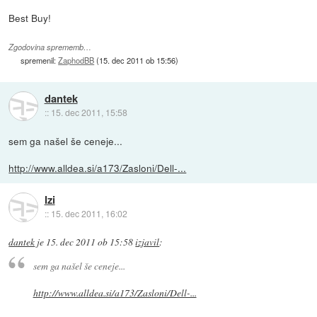
Best Buy!
Zgodovina sprememb…
spremenil:
ZaphodBB
(
15. dec 2011 ob 15:56
)
dantek
::
15. dec 2011, 15:58
sem ga našel še ceneje...
http://www.alldea.si/a173/Zasloni/Dell-...
Izi
::
15. dec 2011, 16:02
dantek
je
15. dec 2011 ob 15:58
izjavil
:
sem ga našel še ceneje...
http://www.alldea.si/a173/Zasloni/Dell-...