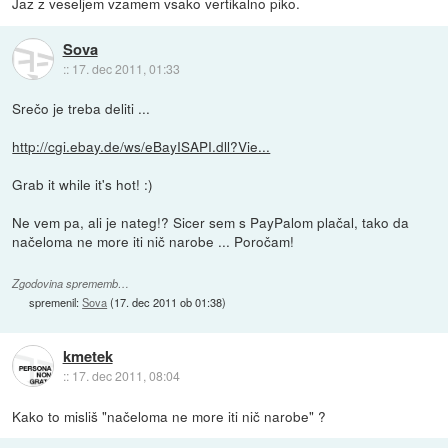
Jaz z veseljem vzamem vsako vertikalno piko.
Sova
::
17. dec 2011, 01:33
Srečo je treba deliti ...
http://cgi.ebay.de/ws/eBayISAPI.dll?Vie...
Grab it while it's hot! :)
Ne vem pa, ali je nateg!? Sicer sem s PayPalom plačal, tako da
načeloma ne more iti nič narobe ... Poročam!
Zgodovina sprememb…
spremenil:
Sova
(
17. dec 2011 ob 01:38
)
kmetek
::
17. dec 2011, 08:04
Kako to misliš "načeloma ne more iti nič narobe" ?