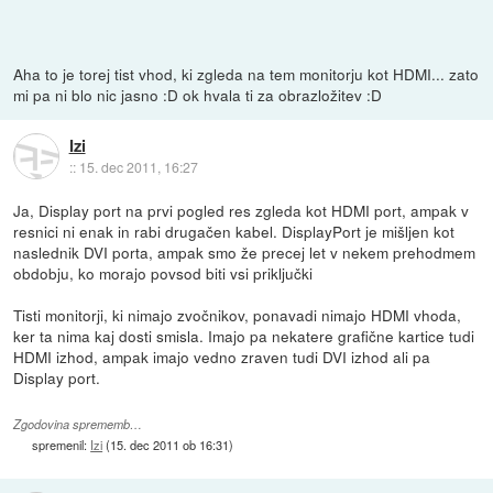
Aha to je torej tist vhod, ki zgleda na tem monitorju kot HDMI... zato
mi pa ni blo nic jasno :D ok hvala ti za obrazložitev :D
Izi
::
15. dec 2011, 16:27
Ja, Display port na prvi pogled res zgleda kot HDMI port, ampak v
resnici ni enak in rabi drugačen kabel. DisplayPort je mišljen kot
naslednik DVI porta, ampak smo že precej let v nekem prehodmem
obdobju, ko morajo povsod biti vsi priključki
Tisti monitorji, ki nimajo zvočnikov, ponavadi nimajo HDMI vhoda,
ker ta nima kaj dosti smisla. Imajo pa nekatere grafične kartice tudi
HDMI izhod, ampak imajo vedno zraven tudi DVI izhod ali pa
Display port.
Zgodovina sprememb…
spremenil:
Izi
(
15. dec 2011 ob 16:31
)