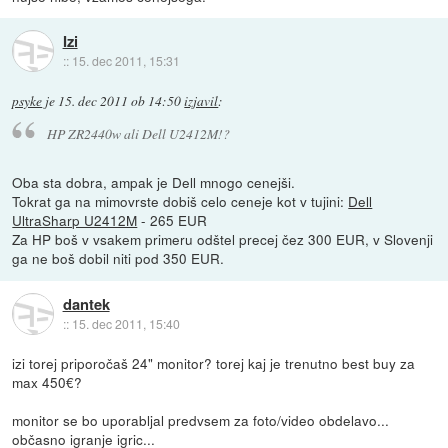
Izi
::
15. dec 2011, 15:31
psyke
je
15. dec 2011 ob 14:50
izjavil
:
HP ZR2440w ali Dell U2412M!?
Oba sta dobra, ampak je Dell mnogo cenejši.
Tokrat ga na mimovrste dobiš celo ceneje kot v tujini:
Dell
UltraSharp U2412M
- 265 EUR
Za HP boš v vsakem primeru odštel precej čez 300 EUR, v Slovenji
ga ne boš dobil niti pod 350 EUR.
dantek
::
15. dec 2011, 15:40
izi torej priporočaš 24" monitor? torej kaj je trenutno best buy za
max 450€?
monitor se bo uporabljal predvsem za foto/video obdelavo...
občasno igranje igric...