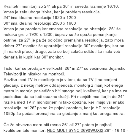
Kvalitetni monitorji so 24" ali pa 30" in seveda razmerje 16:10.
Vmes je zelo uboga izbira, ker je problem resolucija.
24" ima idealno resolucijo 1920 x 1200
30" ima idealno resolucijo 2560 x 1600
Vmes je pa problem ker vmesne resolucije ne obstajajo. 26" še
nekako gre z 1920 x 1200, čeprav se že opaža pomanjkanje
ostrine, za 27" je pa že odločno premajhna resolucija, zato mora
dober 27" monitor že uporabljati resolucijo 30" monitorjev, kar pa
jih naredi precej drage, zato se bolj splača odšteti še malo več
denarja in kupiti kar 30" monitor.
Tisto, kar se prodaja v velikostih 26" in 27" so večinoma dejansko
Televizorji in nikakor ne monitorji.
Razlika med TV in monitorjem je v tem, da so TV-ji namenjeni
gledanju z nekaj metrov oddaljenosti, monitorji z manj kot enega
metra in morajo posledično biti mnogo bolj kvalitetni, kar pa ima za
posledico, da so tudi opazno dražji. Pri manjših monitorjih do 24"
razlika med TV in monitorjem ni tako opazna, ker imajo vsi enako
resolucijo. pri 26" pa se že pojavi problem, ker je HD resolucija
1080p že počasi premajhna za gledanje z manj kot enega metra.
Če že obvezno mora biti ravno 26" ali 27" potem je najbolj
kvaliteten tale monitor:
NEC MULTISYNC 2690WUXI2
26" - 16:10 -