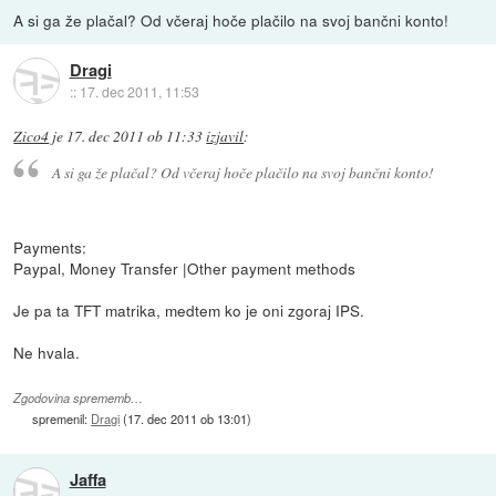
A si ga že plačal? Od včeraj hoče plačilo na svoj bančni konto!
Dragi
::
17. dec 2011, 11:53
Zico4
je
17. dec 2011 ob 11:33
izjavil
:
A si ga že plačal? Od včeraj hoče plačilo na svoj bančni konto!
Payments:
Paypal, Money Transfer |Other payment methods
Je pa ta TFT matrika, medtem ko je oni zgoraj IPS.
Ne hvala.
Zgodovina sprememb…
spremenil:
Dragi
(
17. dec 2011 ob 13:01
)
Jaffa