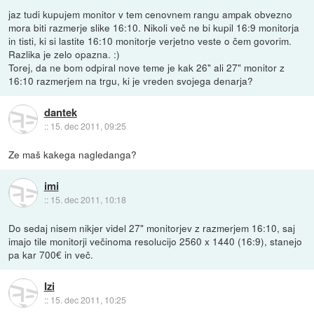
jaz tudi kupujem monitor v tem cenovnem rangu ampak obvezno
mora biti razmerje slike 16:10. Nikoli več ne bi kupil 16:9 monitorja
in tisti, ki si lastite 16:10 monitorje verjetno veste o čem govorim.
Razlika je zelo opazna. :)
Torej, da ne bom odpiral nove teme je kak 26" ali 27" monitor z
16:10 razmerjem na trgu, ki je vreden svojega denarja?
dantek
::
15. dec 2011, 09:25
Ze maš kakega nagledanga?
imi
::
15. dec 2011, 10:18
Do sedaj nisem nikjer videl 27" monitorjev z razmerjem 16:10, saj
imajo tile monitorji večinoma resolucijo 2560 x 1440 (16:9), stanejo
pa kar 700€ in več.
Izi
::
15. dec 2011, 10:25