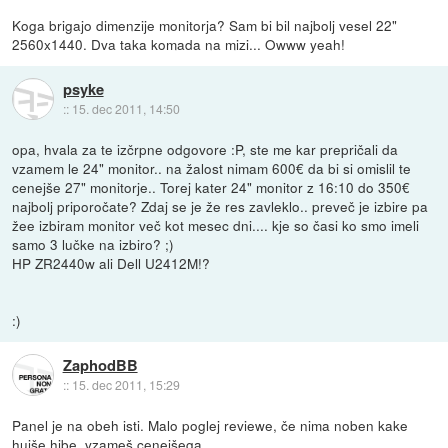
Koga brigajo dimenzije monitorja? Sam bi bil najbolj vesel 22"
2560x1440. Dva taka komada na mizi... Owww yeah!
psyke
::
15. dec 2011, 14:50
opa, hvala za te izčrpne odgovore :P, ste me kar prepričali da
vzamem le 24" monitor.. na žalost nimam 600€ da bi si omislil te
cenejše 27" monitorje.. Torej kater 24" monitor z 16:10 do 350€
najbolj priporočate? Zdaj se je že res zavleklo.. preveč je izbire pa
žee izbiram monitor več kot mesec dni.... kje so časi ko smo imeli
samo 3 lučke na izbiro? ;)
HP ZR2440w ali Dell U2412M!?
:)
ZaphodBB
::
15. dec 2011, 15:29
Panel je na obeh isti. Malo poglej reviewe, če nima noben kake
hujše hibe, vzameš cenejšega.