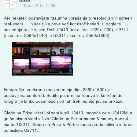
::
19. dec 2011, 01:09
Ker nekateri postavljate razumna vprašanja o resolucijah in screen
real-esatu ... In ker slika pove več kot tisoč besed, si poglejte
naslednjo razliko med Dell U2410 (max. res. 1920x1200), U2711
(max. res. 2560x1440) in U3011 max. res. 2560x1600):
Fotografija na ekranu (najverjenteje dim. 2560x1600) je
postavljena centered. Bodite pozorni na robove in kolikšen del
fotografije lahko posamezen od teh treh monitorjev še prikaže.
Glede na Price kriterij bi sam kupil U2410, mogoče celo U2412M, a
ga še nisem videl v živo. Glede na Performance & money-doesnt-
matter U3011. Glede na Price & Performance pa definitivno in brez
pomisleka U2711.