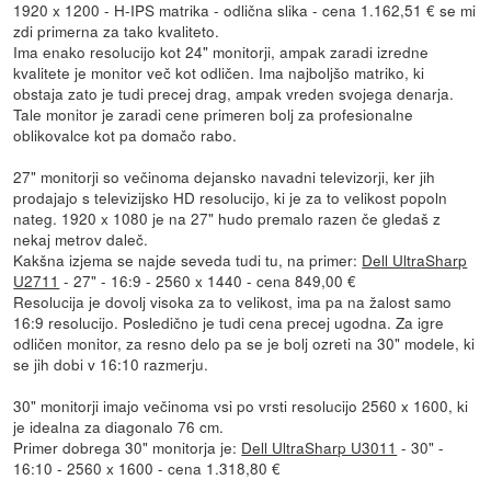
1920 x 1200 - H-IPS matrika - odlična slika - cena 1.162,51 € se mi
zdi primerna za tako kvaliteto.
Ima enako resolucijo kot 24" monitorji, ampak zaradi izredne
kvalitete je monitor več kot odličen. Ima najboljšo matriko, ki
obstaja zato je tudi precej drag, ampak vreden svojega denarja.
Tale monitor je zaradi cene primeren bolj za profesionalne
oblikovalce kot pa domačo rabo.
27" monitorji so večinoma dejansko navadni televizorji, ker jih
prodajajo s televizijsko HD resolucijo, ki je za to velikost popoln
nateg. 1920 x 1080 je na 27" hudo premalo razen če gledaš z
nekaj metrov daleč.
Kakšna izjema se najde seveda tudi tu, na primer:
Dell UltraSharp
U2711
- 27" - 16:9 - 2560 x 1440 - cena 849,00 €
Resolucija je dovolj visoka za to velikost, ima pa na žalost samo
16:9 resolucijo. Posledično je tudi cena precej ugodna. Za igre
odličen monitor, za resno delo pa se je bolj ozreti na 30" modele, ki
se jih dobi v 16:10 razmerju.
30" monitorji imajo večinoma vsi po vrsti resolucijo 2560 x 1600, ki
je idealna za diagonalo 76 cm.
Primer dobrega 30" monitorja je:
Dell UltraSharp U3011
- 30" -
16:10 - 2560 x 1600 - cena 1.318,80 €