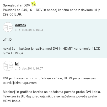
Spregledal si DDV
Poudarili so 249,16 + DDV in spodaj končno ceno z davkom, ki je
299,00 EUR.
dantek
::
15. dec 2011, 16:03
ufff :D
nekaj še... kakšna je razlika med DVI in HDMI? ker omenjeni LCD
nima HDMI-ja...
Izi
::
15. dec 2011, 16:07
DVI je običajen izhod iz grafične kartice, HDMI pa je namenjen
televizijskim napravam.
Monitorji in grafične kartice se načeloma poveže preko DVI kabla.
Televizor in BluRay predvajalnik pa se načeloma poveže preko
HDMI kabla.