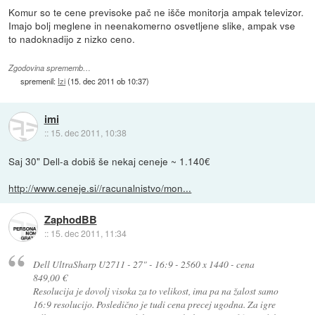
Komur so te cene previsoke pač ne išče monitorja ampak televizor.
Imajo bolj meglene in neenakomerno osvetljene slike, ampak vse
to nadoknadijo z nizko ceno.
Zgodovina sprememb…
spremenil:
Izi
(
15. dec 2011 ob 10:37
)
imi
::
15. dec 2011, 10:38
Saj 30" Dell-a dobiš še nekaj ceneje ~ 1.140€
http://www.ceneje.si//racunalnistvo/mon...
ZaphodBB
::
15. dec 2011, 11:34
Dell UltraSharp U2711 - 27" - 16:9 - 2560 x 1440 - cena
849,00 €
Resolucija je dovolj visoka za to velikost, ima pa na žalost samo
16:9 resolucijo. Posledično je tudi cena precej ugodna. Za igre