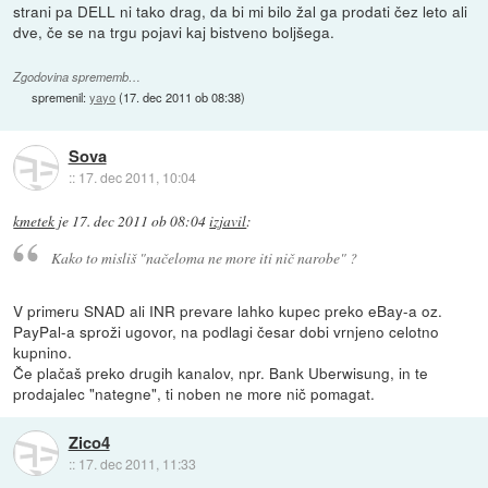
strani pa DELL ni tako drag, da bi mi bilo žal ga prodati čez leto ali
dve, če se na trgu pojavi kaj bistveno boljšega.
Zgodovina sprememb…
spremenil:
yayo
(
17. dec 2011 ob 08:38
)
Sova
::
17. dec 2011, 10:04
kmetek
je
17. dec 2011 ob 08:04
izjavil
:
Kako to misliš "načeloma ne more iti nič narobe" ?
V primeru SNAD ali INR prevare lahko kupec preko eBay-a oz.
PayPal-a sproži ugovor, na podlagi česar dobi vrnjeno celotno
kupnino.
Če plačaš preko drugih kanalov, npr. Bank Uberwisung, in te
prodajalec "nategne", ti noben ne more nič pomagat.
Zico4
::
17. dec 2011, 11:33