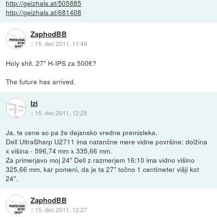
http://geizhals.at/505885
http://geizhals.at/681408
ZaphodBB
::
15. dec 2011, 11:49
Holy shit. 27" H-IPS za 500€?
The future has arrived.
Izi
::
15. dec 2011, 12:25
Ja, te cene so pa že dejansko vredne premisleka.
Dell UltraSharp U2711 ima natančne mere vidne površine: dolžina
x višina - 596,74 mm x 335,66 mm.
Za primerjavo moj 24" Dell z razmerjem 16:10 ima vidno višino
325,66 mm, kar pomeni, da je ta 27" točno 1 centimeter višji kot
24".
ZaphodBB
::
15. dec 2011, 12:27