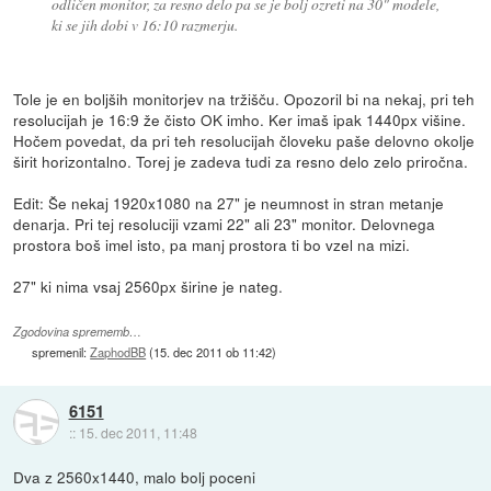
odličen monitor, za resno delo pa se je bolj ozreti na 30" modele,
ki se jih dobi v 16:10 razmerju.
Tole je en boljših monitorjev na tržišču. Opozoril bi na nekaj, pri teh
resolucijah je 16:9 že čisto OK imho. Ker imaš ipak 1440px višine.
Hočem povedat, da pri teh resolucijah človeku paše delovno okolje
širit horizontalno. Torej je zadeva tudi za resno delo zelo priročna.
Edit: Še nekaj 1920x1080 na 27" je neumnost in stran metanje
denarja. Pri tej resoluciji vzami 22" ali 23" monitor. Delovnega
prostora boš imel isto, pa manj prostora ti bo vzel na mizi.
27" ki nima vsaj 2560px širine je nateg.
Zgodovina sprememb…
spremenil:
ZaphodBB
(
15. dec 2011 ob 11:42
)
6151
::
15. dec 2011, 11:48
Dva z 2560x1440, malo bolj poceni