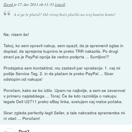
Zico4
je
17. dec 2011 ob 11:33
izjavil
:
A si ga že plačal? Od včeraj hoče plačilo na svoj bančni konto!
Ne, nisem še!
Takoj, ko sem opravil nakup, sem opazil, da je spremenil oglas in
dopisal, da sprejema kupnino le preko TRR nakazila. Po drugi
strani pa je PayPal opcija še vedno podprta ... Sumljivo!?
Prodajalca sem kontaktiral, mu zastavil par vprašanja: 1. naj mi
pošlje Service Tag, 2. in da plačam le preko PayPal ... Sicer
odstopim od nakupa!
Poročam, kako se bo izšlo. Upam na najbolje, a sem se zavaroval
v primeru najslabšega ... Torej: Če še kdo razmišlja o nakupu
tegale Dell U2711 preko eBay linka, svetujem naj malce počaka.
Sicer zgleda perfectly-legit Seller, a tale naknadna sprememba mi
ni všeč ... Poročam!
Dua'L