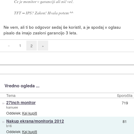
Če je monitor v garanciji ali nič več.
TFT = IPS? Zakon! Hvala potem ^^
Ne vem, ali ti bo odgovor sedaj še koristil, a je spodaj v oglasu
pisalo da imajo zasloni garancijo 3 leta.
«
1
2
»
Vredno ogleda ...
Tema
Sporočila
»
27inch monitor
719
kamuee
Oddelek:
Kaj kupiti
»
Nakup ekrana/monitorja 2012
81
b16
Oddelek:
Kaj kupiti