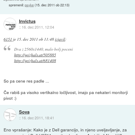
spremenil:
psyke
(
15. dec 2011 ob 22:13
)
Invictus
::
16. dec 2011, 12:04
6151
je
15. dec 2011 ob 11:48
izjavil
:
Dva z 2560x1440, malo bolj poceni
http://geizhals.at/505885
http://geizhals.at/681408
So pa cene res padle ...
Če rabiš pa visoko vertikalno ločljivost, imajo pa nekateri monitorji
pivot :)
Sova
::
16. dec 2011, 18:41
Eno vprašanje: Kako je z Dell garancijo, in njeno uveljavljanje, za