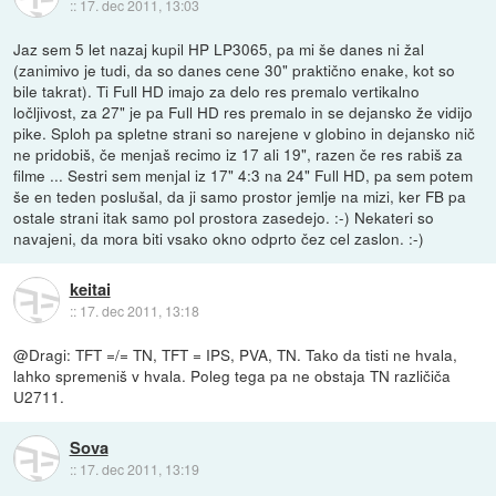
::
17. dec 2011, 13:03
Jaz sem 5 let nazaj kupil HP LP3065, pa mi še danes ni žal
(zanimivo je tudi, da so danes cene 30" praktično enake, kot so
bile takrat). Ti Full HD imajo za delo res premalo vertikalno
ločljivost, za 27" je pa Full HD res premalo in se dejansko že vidijo
pike. Sploh pa spletne strani so narejene v globino in dejansko nič
ne pridobiš, če menjaš recimo iz 17 ali 19", razen če res rabiš za
filme ... Sestri sem menjal iz 17" 4:3 na 24" Full HD, pa sem potem
še en teden poslušal, da ji samo prostor jemlje na mizi, ker FB pa
ostale strani itak samo pol prostora zasedejo. :-) Nekateri so
navajeni, da mora biti vsako okno odprto čez cel zaslon. :-)
keitai
::
17. dec 2011, 13:18
@Dragi: TFT =/= TN, TFT = IPS, PVA, TN. Tako da tisti ne hvala,
lahko spremeniš v hvala. Poleg tega pa ne obstaja TN različiča
U2711.
Sova
::
17. dec 2011, 13:19