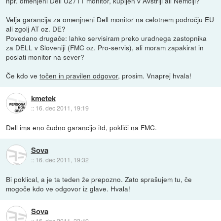
npr. omenjeni Dell U2711 monitor, kupljen v Avstriji ali Nemčiji?
Velja garancija za omenjneni Dell monitor na celotnem področju EU
ali zgolj AT oz. DE?
Povedano drugače: lahko servisiram preko uradnega zastopnika
za DELL v Sloveniji (FMC oz. Pro-servis), ali moram zapakirat in
poslati monitor na sever?
Če kdo ve
točen in pravilen odgovor
, prosim. Vnaprej hvala!
kmetek
::
16. dec 2011, 19:19
Dell ima eno čudno garancijo itd, pokliči na FMC.
Sova
::
16. dec 2011, 19:32
Bi poklical, a je ta teden že prepozno. Zato sprašujem tu, če
mogoče kdo ve odgovor iz glave. Hvala!
Sova
::
16. dec 2011, 23:49