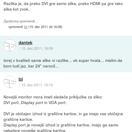
Razlika je, da preko DVI gre samo slika, preko HDMI pa gre tako
slika kot zvok.
Zgodovina sprememb…
spremenil:
Izi
(
15. dec 2011 ob 16:08
)
dantek
::
15. dec 2011, 16:09
torej v kvaliteti same slike ni razlike... ok super hvala... mislim da
bom tudi jaz, kar 24" narocil...
Izi
::
15. dec 2011, 16:15
Novejši monitor mora imeti sledeče priključke za sliko:
DVI port, Display port in VGA port.
DVI je običajen izhod iz grafične kartice, in ga imajo vse običajne
grafične kartice.
Display port je novejši izhod iz grafične kartice, imajo ga samo
nekatere novejše grafične kartice.