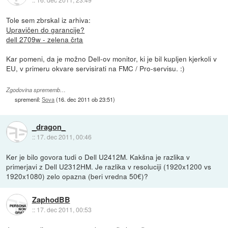
Tole sem zbrskal iz arhiva:
Upravičen do garancije?
dell 2709w - zelena črta
Kar pomeni, da je možno Dell-ov monitor, ki je bil kupljen kjerkoli v
EU, v primeru okvare servisirati na FMC / Pro-servisu. :)
Zgodovina sprememb…
spremenil:
Sova
(
16. dec 2011 ob 23:51
)
_dragon_
::
17. dec 2011, 00:46
Ker je bilo govora tudi o Dell U2412M. Kakšna je razlika v
primerjavi z Dell U2312HM. Je razlika v resoluciji (1920x1200 vs
1920x1080) zelo opazna (beri vredna 50€)?
ZaphodBB
::
17. dec 2011, 00:53