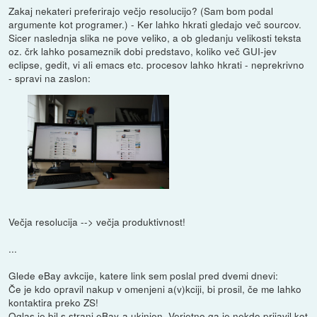
Zakaj nekateri preferirajo večjo resolucijo? (Sam bom podal
argumente kot programer.) - Ker lahko hkrati gledajo več sourcov.
Sicer naslednja slika ne pove veliko, a ob gledanju velikosti teksta
oz. črk lahko posameznik dobi predstavo, koliko več GUI-jev
eclipse, gedit, vi ali emacs etc. procesov lahko hkrati - neprekrivno
- spravi na zaslon:
Večja resolucija --> večja produktivnost!
...
Glede eBay avkcije, katere link sem poslal pred dvemi dnevi:
Če je kdo opravil nakup v omenjeni a(v)kciji, bi prosil, če me lahko
kontaktira preko ZS!
Oglas je bil s strani eBay-a ukinjen. Verjetno ga je nekdo prijavil kot