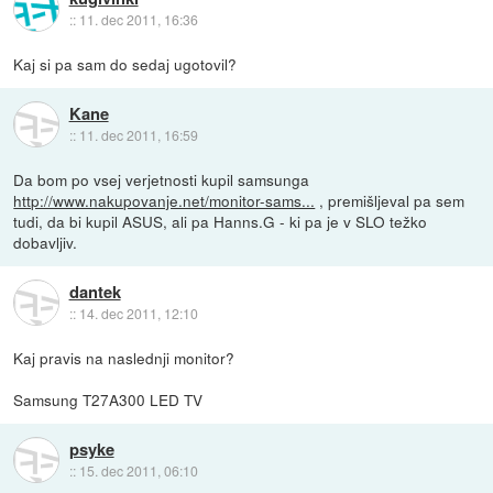
::
11. dec 2011, 16:36
Kaj si pa sam do sedaj ugotovil?
Kane
::
11. dec 2011, 16:59
Da bom po vsej verjetnosti kupil samsunga
http://www.nakupovanje.net/monitor-sams...
, premišljeval pa sem
tudi, da bi kupil ASUS, ali pa Hanns.G - ki pa je v SLO težko
dobavljiv.
dantek
::
14. dec 2011, 12:10
Kaj pravis na naslednji monitor?
Samsung T27A300 LED TV
psyke
::
15. dec 2011, 06:10