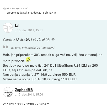
Zgodovina sprememb…
spremenil:
dantek
(
15. dec 2011 ob 15:41
)
Izi
::
15. dec 2011, 15:51
dantek
je
15. dec 2011 ob 15:40
izjavil
:
izi torej priporočaš 24" monitor?
Heh, jaz priporočam 30", ampak si ga večina, vključno z menoj, ne
more privoščiti
Best buy pa je po moje tisti 24" Dell UltraSharp U2412M za 265
EUR, saj zato sem pa dal link, ne.
Naslednja stopnja je 27" 16:9 za okrog 550 EUR
Mokre sanje so pa 30" 16:10 za okrog 1100 EUR.
ZaphodBB
::
15. dec 2011, 15:56
24" IPS 1900 x 1200 za 265€?