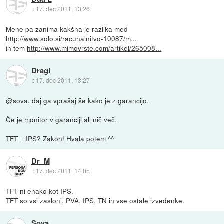
::
17. dec 2011, 13:26
Mene pa zanima kakšna je razlika med
http://www.solo.si/racunalnitvo-10087/m...
in tem
http://www.mimovrste.com/artikel/265008...
Dragi
::
17. dec 2011, 13:27
@sova, daj ga vprašaj še kako je z garancijo.
Če je monitor v garanciji ali nič več.
TFT = IPS? Zakon! Hvala potem ^^
Dr_M
::
17. dec 2011, 14:05
TFT ni enako kot IPS.
TFT so vsi zasloni, PVA, IPS, TN in vse ostale izvedenke.
Sova