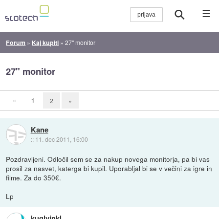
☰
Forum
»
Kaj kupiti
»
27" monitor
27" monitor
«
1
2
»
Kane
::
11. dec 2011, 16:00
Pozdravljeni. Odločil sem se za nakup novega monitorja, pa bi vas
prosil za nasvet, katerga bi kupil. Uporabljal bi se v večini za igre in
filme. Za do 350€.
Lp
kuglvinkl