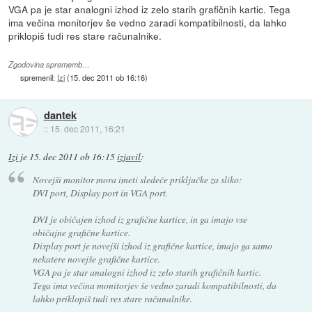
VGA pa je star analogni izhod iz zelo starih grafičnih kartic. Tega
ima večina monitorjev še vedno zaradi kompatibilnosti, da lahko
priklopiš tudi res stare računalnike.
Zgodovina sprememb…
spremenil:
Izi
(
15. dec 2011 ob 16:16
)
dantek
::
15. dec 2011, 16:21
Izi
je
15. dec 2011 ob 16:15
izjavil
:
Novejši monitor mora imeti sledeče priključke za sliko:
DVI port, Display port in VGA port.
DVI je običajen izhod iz grafične kartice, in ga imajo vse
običajne grafične kartice.
Display port je novejši izhod iz grafične kartice, imajo ga samo
nekatere novejše grafične kartice.
VGA pa je star analogni izhod iz zelo starih grafičnih kartic.
Tega ima večina monitorjev še vedno zaradi kompatibilnosti, da
lahko priklopiš tudi res stare računalnike.