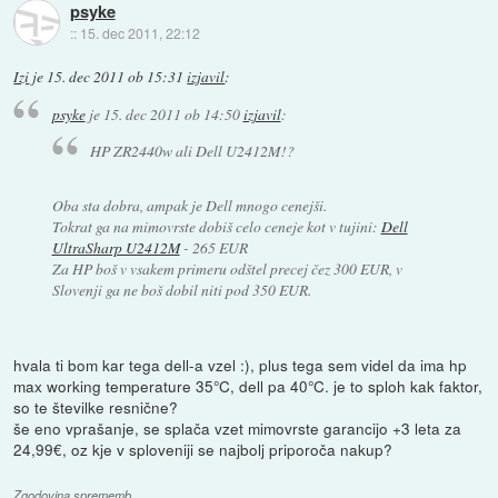
psyke
::
15. dec 2011, 22:12
Izi
je
15. dec 2011 ob 15:31
izjavil
:
psyke
je
15. dec 2011 ob 14:50
izjavil
:
HP ZR2440w ali Dell U2412M!?
Oba sta dobra, ampak je Dell mnogo cenejši.
Tokrat ga na mimovrste dobiš celo ceneje kot v tujini:
Dell
UltraSharp U2412M
- 265 EUR
Za HP boš v vsakem primeru odštel precej čez 300 EUR, v
Slovenji ga ne boš dobil niti pod 350 EUR.
hvala ti bom kar tega dell-a vzel :), plus tega sem videl da ima hp
max working temperature 35°C, dell pa 40°C. je to sploh kak faktor,
so te številke resnične?
še eno vprašanje, se splača vzet mimovrste garancijo +3 leta za
24,99€, oz kje v sploveniji se najbolj priporoča nakup?
Zgodovina sprememb…