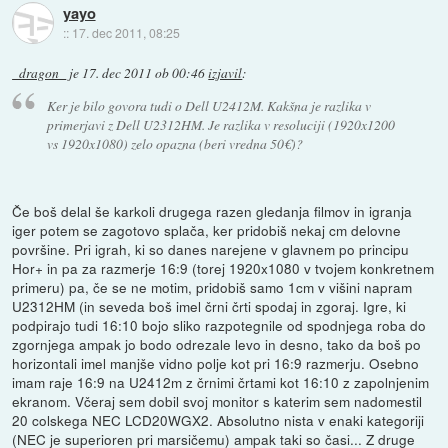
yayo
::
17. dec 2011, 08:25
_dragon_
je
17. dec 2011 ob 00:46
izjavil
:
Ker je bilo govora tudi o Dell U2412M. Kakšna je razlika v
primerjavi z Dell U2312HM. Je razlika v resoluciji (1920x1200
vs 1920x1080) zelo opazna (beri vredna 50€)?
Če boš delal še karkoli drugega razen gledanja filmov in igranja
iger potem se zagotovo splača, ker pridobiš nekaj cm delovne
površine. Pri igrah, ki so danes narejene v glavnem po principu
Hor+ in pa za razmerje 16:9 (torej 1920x1080 v tvojem konkretnem
primeru) pa, če se ne motim, pridobiš samo 1cm v višini napram
U2312HM (in seveda boš imel črni črti spodaj in zgoraj. Igre, ki
podpirajo tudi 16:10 bojo sliko razpotegnile od spodnjega roba do
zgornjega ampak jo bodo odrezale levo in desno, tako da boš po
horizontali imel manjše vidno polje kot pri 16:9 razmerju. Osebno
imam raje 16:9 na U2412m z črnimi črtami kot 16:10 z zapolnjenim
ekranom. Včeraj sem dobil svoj monitor s katerim sem nadomestil
20 colskega NEC LCD20WGX2. Absolutno nista v enaki kategoriji
(NEC je superioren pri marsičemu) ampak taki so časi... Z druge