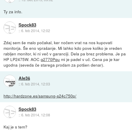
Ty za info.
Spock83
::
6. feb 2014, 12:02
Zdaj sem še malo počakal, ker nočem vrat na nos kupovati
monitorja. Še eno vprašanje. Mi lahko kdo pove koliko je vreden
rabljen monitor, ki ni več v garanciji. Dela pa brez problema. Je pa
HP LP2475W. AOC
q2770Pqu
mi je padel v uč. Cena pa je kar
ugodna (seveda če starega prodam za potšen denar).
Ale3š
::
6. feb 2014, 12:03
http://hardzone.es/samsung-s24c750p/
Spock83
::
6. feb 2014, 12:08
Kaj je s tem?