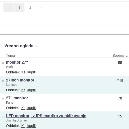
2
»
«
1
Vredno ogleda ...
Tema
Sporočila
»
monitor 27"
55
icurk
Oddelek:
Kaj kupiti
»
27inch monitor
719
kamuee
Oddelek:
Kaj kupiti
»
27" monitor
70
Kane
Oddelek:
Kaj kupiti
»
LED monitorji z IPS matriko za oblikovanje
15
JimTheDrumer
Oddelek:
Kaj kupiti