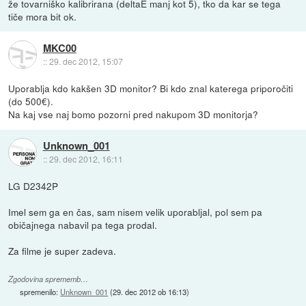
že tovarniško kalibrirana (deltaE manj kot 5), tko da kar se tega
tiče mora bit ok.
MKC00
::
29. dec 2012, 15:07
Uporablja kdo kakšen 3D monitor? Bi kdo znal katerega priporočiti
(do 500€).
Na kaj vse naj bomo pozorni pred nakupom 3D monitorja?
Unknown_001
::
29. dec 2012, 16:11
LG D2342P
Imel sem ga en čas, sam nisem velik uporabljal, pol sem pa
običajnega nabavil pa tega prodal.
Za filme je super zadeva.
Zgodovina sprememb…
spremenilo:
Unknown_001
(
29. dec 2012 ob 16:13
)