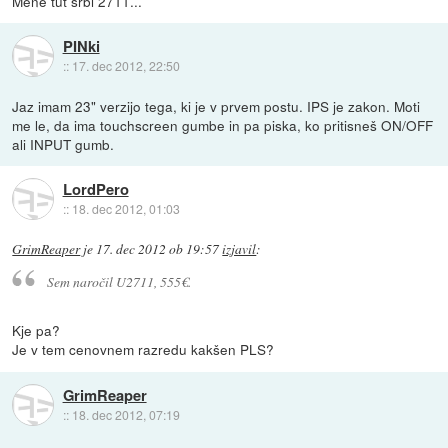
Mene tut srbi 2711...
PINki
::
17. dec 2012, 22:50
Jaz imam 23" verzijo tega, ki je v prvem postu. IPS je zakon. Moti
me le, da ima touchscreen gumbe in pa piska, ko pritisneš ON/OFF
ali INPUT gumb.
LordPero
::
18. dec 2012, 01:03
GrimReaper
je
17. dec 2012 ob 19:57
izjavil
:
Sem naročil U2711, 555€.
Kje pa?
Je v tem cenovnem razredu kakšen PLS?
GrimReaper
::
18. dec 2012, 07:19