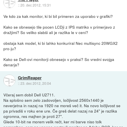
::
20. dec 2012, 15:31
Ve kdo za kak monitor, ki bi bil primeren za uporabo v grafiki?
Kako se obnesejo tile pocen LCDji z IPS matriko v primerjavo z
dražjimi? So veliko slabši ali je razlika le v ceni?
obstaja kak model, ki bi lahko konkuriral Nec multisync 20WGX2
pro-ju?
Kako se Dell-ovi monitorji obnesejo v praksi? So vredni svojga
denarja?
GrimReaper
::
23. dec 2012, 20:04
Včeraj sem dobil Dell U2711.
Na splošno sem zelo zadovoljen, ločljivost 2560x1440 je
neverjetna in nazaj na 1920 ne moreš več it. Na novo ločljivost se
pa privadiš v roku ene ure. Če greš delat nazaj na 24" je razlika
ogromna, res majhen je proti 27".
Glede 10-bit ne morem velik rečt, ker mi barve niso tolk
pomembne, sem pa vseeno nastavil monitor na Adobe RGB, ker se