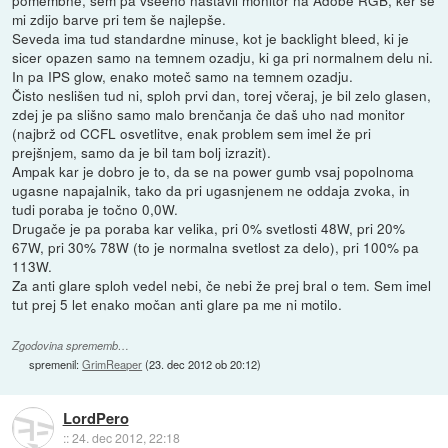
mi zdijo barve pri tem še najlepše.
Seveda ima tud standardne minuse, kot je backlight bleed, ki je
sicer opazen samo na temnem ozadju, ki ga pri normalnem delu ni.
In pa IPS glow, enako moteč samo na temnem ozadju.
Čisto neslišen tud ni, sploh prvi dan, torej včeraj, je bil zelo glasen,
zdej je pa slišno samo malo brenčanja če daš uho nad monitor
(najbrž od CCFL osvetlitve, enak problem sem imel že pri
prejšnjem, samo da je bil tam bolj izrazit).
Ampak kar je dobro je to, da se na power gumb vsaj popolnoma
ugasne napajalnik, tako da pri ugasnjenem ne oddaja zvoka, in
tudi poraba je točno 0,0W.
Drugače je pa poraba kar velika, pri 0% svetlosti 48W, pri 20%
67W, pri 30% 78W (to je normalna svetlost za delo), pri 100% pa
113W.
Za anti glare sploh vedel nebi, če nebi že prej bral o tem. Sem imel
tut prej 5 let enako močan anti glare pa me ni motilo.
Zgodovina sprememb…
spremenil:
GrimReaper
(
23. dec 2012 ob 20:12
)
LordPero
::
24. dec 2012, 22:18