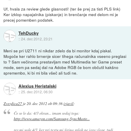
Uf, hvala za review glede glasnosti! (ter še prej za tisti PLS link)
Ker izklop napajalnika (piskanje) in brenčanje med delom mi je
precej pomemben podatek.
TehDucky
::
24. dec 2012, 23:21
Meni se pri U2711 ni nikdar zdelo da bi monitor kdaj piskal.
Mogoče ker rahlo brnenje sicer tihega računalnika vseeno preglasi
to ? Sam večinoma prestavljam med Multimedia ter Game preset
mode, sem pa sedaj dal na Adobe RGB če bom občutil kakšno
spremembo, ki bi mi bila všeč ali tudi ne.
Alexius Heristalski
::
25. dec 2012, 06:30
Zvezdica27
je
20. dec 2012 ob 09:36
izjavil
:
Če se le da: 4/3 ekran... imam sedaj tega:
http://www.amazon.com/Samsung-SyncMaste...
res mi sede 4/3, ker pri textu mi širina sploh ne igra vloge, tudi