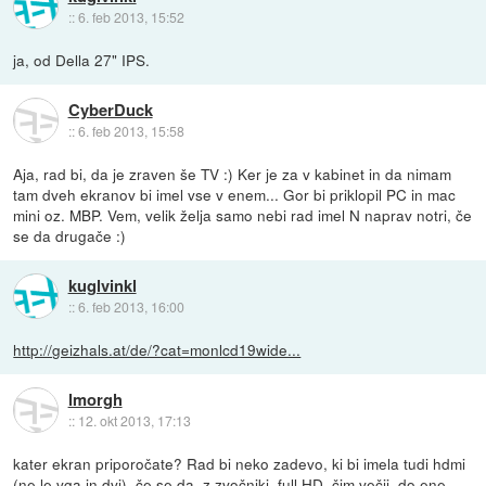
::
6. feb 2013, 15:52
ja, od Della 27" IPS.
CyberDuck
::
6. feb 2013, 15:58
Aja, rad bi, da je zraven še TV :) Ker je za v kabinet in da nimam
tam dveh ekranov bi imel vse v enem... Gor bi priklopil PC in mac
mini oz. MBP. Vem, velik želja samo nebi rad imel N naprav notri, če
se da drugače :)
kuglvinkl
::
6. feb 2013, 16:00
http://geizhals.at/de/?cat=monlcd19wide...
lmorgh
::
12. okt 2013, 17:13
kater ekran priporočate? Rad bi neko zadevo, ki bi imela tudi hdmi
(ne le vga in dvi), če se da, z zvočniki, full HD, čim večji, do ene