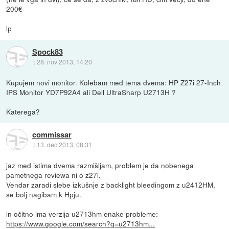
200€
lp
Spock83
::
28. nov 2013, 14:20
Kupujem novi monitor. Kolebam med tema dvema: HP Z27i 27-Inch
IPS Monitor YD7P92A4 ali Dell UltraSharp U2713H ?
Katerega?
commissar
::
13. dec 2013, 08:31
jaz med istima dvema razmišljam, problem je da nobenega
pametnega reviewa ni o z27i.
Vendar zaradi slebe izkušnje z backlight bleedingom z u2412HM,
se bolj nagibam k Hpju.
in očitno ima verzija u2713hm enake probleme:
https://www.google.com/search?q=u2713hm...