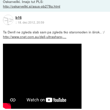
Oskarveliki. Imajo tut PLS:
http://oskarveliki.si/asus-pb278q.html
b16
::
18. dec 2012, 20:59
Ta Denll ne zgleda slab sam pa zgleda tko staromoden in širok.. :/
http://www.cnet.com.au/dell-ultrasharp-...