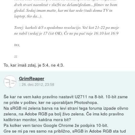
dveh stvari naenkrat v službi ne delam/gledam... filmov ne bom
gledal. Sedaj imam matte, kar mi kar sede (tudi doma TV in
laptop, tko da...).
Torej: karkoli 4/3 s spodobno resolucijo. Več kot 21-22 po moje
ne rabil (sedaj je 17 čist OK). Če ne pa pač raje 16:10 kot 16:9
tnx,
zz
To, kar imaš zdaj, je 5:4, ne 4:3.
GrimReaper
::
26. dec 2012, 23:58
Še kar ne vem kako pravilno nastavit U2711 na 8-bit. 10-bit zame
ne pride v poštev, ker ne uporabljam Photoshopa.
Na sRGB mi zelena barva na levi strani tega foruma izpade olivno
zelena, na Adobe RGB pa bolj živo zelena. Če ima kdo pravilno
kalibriran monitor, kakšna mora bit?
Pa kolker vem tanov Google Chrome že podpira 10-bit.
Gre se mi pa res samo na približno, sRGB in Adobe RGB sta tud