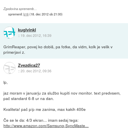
Zgodovina sprememb…
spremenil:
b16
(
18. dec 2012 ob 21:00
)
kuglvinkl
::
19. dec 2012, 16:39
GrimReaper, povej ko dobiš, pa fotke, da vidm, kolk je velik v
primerjavi z.
Zvezdica27
::
20. dec 2012, 09:36
lp,
jaz moram v januarju za službo kupiti nov monitor. text predvsem,
pač standard 6-8 ur na dan.
Kvaliteta! pač p/p me zanima, max kakih 400e
Če se le da: 4/3 ekran... imam sedaj tega:
http://www.amazon.com/Samsung-SyncMaste...