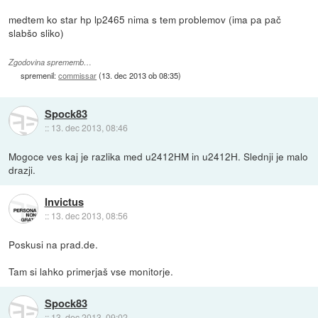
medtem ko star hp lp2465 nima s tem problemov (ima pa pač
slabšo sliko)
Zgodovina sprememb…
spremenil:
commissar
(
13. dec 2013 ob 08:35
)
Spock83
::
13. dec 2013, 08:46
Mogoce ves kaj je razlika med u2412HM in u2412H. Slednji je malo
drazji.
Invictus
::
13. dec 2013, 08:56
Poskusi na prad.de.
Tam si lahko primerjaš vse monitorje.
Spock83
::
13. dec 2013, 09:02