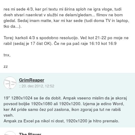
res mi sede 4/3, ker pri textu mi širina sploh ne igra vloge, tudi
dveh stvari naenkrat v službi ne delam/gledam... filmov ne bom
gledal. Sedaj imam matte, kar mi kar sede (tudi doma TV in laptop,
tko da...).
Torej: karkoli 4/3 s spodobno resolucijo. Več kot 21-22 po moje ne
rabil (sedaj je 17 čist OK). Če ne pa pač raje 16:10 kot 16:9
tnx,
zz
GrimReaper
::
20. dec 2012, 12:52
19" 1280x1024 se še da dobit. Ampak vseeno mislim da je skoraj
povsod boljše 1920x1080 ali 1920x1200. Izjema je edino Word,
ker A4 pride samo čez pol zaslona, ikon zgoraj pa tut ne rabiš
vseh.
Ampak za Excel pa nikol ni dost, 1920x1200 je hitro premalo.
The Player