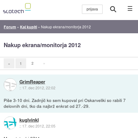
☰
Forum
»
Kaj kupiti
»
Nakup ekrana/monitorja 2012
Nakup ekrana/monitorja 2012
2
»
«
1
GrimReaper
::
17. dec 2012, 22:02
Piše 3-10 dni. Zadnjič ko sem kupoval pri Oskarveliki so rabili 7
delovnih dni, tko da najbrž enkrat od 27.-29.
kuglvinkl
::
17. dec 2012, 22:05