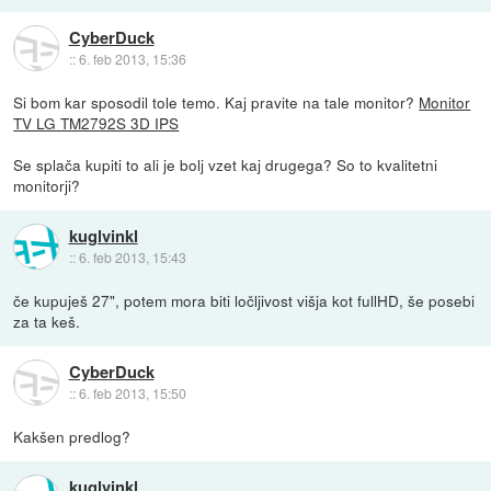
CyberDuck
::
6. feb 2013, 15:36
Si bom kar sposodil tole temo. Kaj pravite na tale monitor?
Monitor
TV LG TM2792S 3D IPS
Se splača kupiti to ali je bolj vzet kaj drugega? So to kvalitetni
monitorji?
kuglvinkl
::
6. feb 2013, 15:43
če kupuješ 27", potem mora biti ločljivost višja kot fullHD, še posebi
za ta keš.
CyberDuck
::
6. feb 2013, 15:50
Kakšen predlog?
kuglvinkl