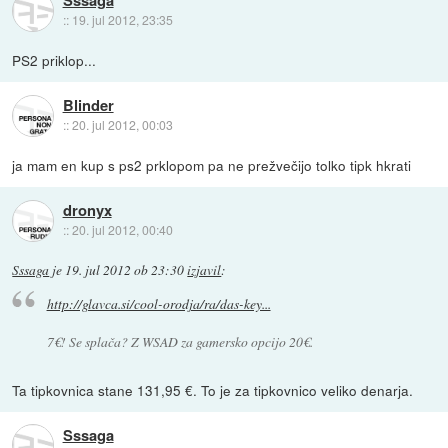
Sssaga
::
19. jul 2012, 23:35
PS2 priklop...
Blinder
::
20. jul 2012, 00:03
ja mam en kup s ps2 prklopom pa ne prežvečijo tolko tipk hkrati
dronyx
::
20. jul 2012, 00:40
Sssaga
je
19. jul 2012 ob 23:30
izjavil
:
http://glavca.si/cool-orodja/ra/das-key...
7€! Se splača? Z WSAD za gamersko opcijo 20€.
Ta tipkovnica stane 131,95 €. To je za tipkovnico veliko denarja.
Sssaga