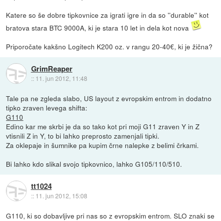
Katere so še dobre tipkovnice za igrati igre in da so ''durable'' kot
bratova stara BTC 9000A, ki je stara 10 let in dela kot nova
Priporočate kakšno Logitech K200 oz. v rangu 20-40€, ki je žična?
GrimReaper
::
11. jun 2012, 11:48
Tale pa ne zgleda slabo, US layout z evropskim entrom in dodatno
tipko zraven levega shifta:
G110
Edino kar me skrbi je da so tako kot pri moji G11 zraven Y in Z
vtisnili Z in Y, to bi lahko preprosto zamenjali tipki.
Za oklepaje in šumnike pa kupim črne nalepke z belimi črkami.
Bi lahko kdo slikal svojo tipkovnico, lahko G105/110/510.
tt1024
::
11. jun 2012, 15:08
G110, ki so dobavljive pri nas so z evropskim entrom. SLO znaki se