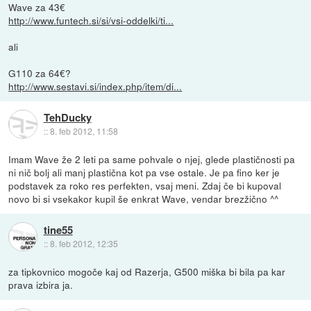
Wave za 43€
http://www.funtech.si/si/vsi-oddelki/ti...
ali
G110 za 64€?
http://www.sestavi.si/index.php/item/di...
TehDucky
::
8. feb 2012, 11:58
Imam Wave že 2 leti pa same pohvale o njej, glede plastičnosti pa
ni nič bolj ali manj plastična kot pa vse ostale. Je pa fino ker je
podstavek za roko res perfekten, vsaj meni. Zdaj če bi kupoval
novo bi si vsekakor kupil še enkrat Wave, vendar brezžično ^^
tine55
::
8. feb 2012, 12:35
za tipkovnico mogoče kaj od Razerja, G500 miška bi bila pa kar
prava izbira ja.