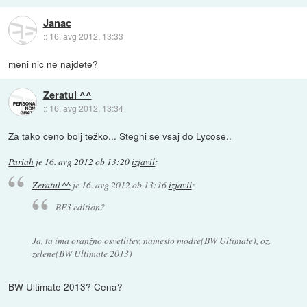
Janac
::
16. avg 2012, 13:33
meni nic ne najdete?
Zeratul ^^
::
16. avg 2012, 13:34
Za tako ceno bolj težko... Stegni se vsaj do Lycose..
Pariah
je
16. avg 2012 ob 13:20
izjavil
:
Zeratul ^^
je
16. avg 2012 ob 13:16
izjavil
:
BF3 edition?
Ja, ta ima oranžno osvetlitev, namesto modre(BW Ultimate), oz.
zelene(BW Ultimate 2013)
BW Ultimate 2013? Cena?