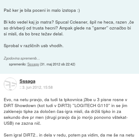
Pač ker je bila poceni in malo izstopa :)
Bi kdo vedel kaj jo matra? Spucal Ccleaner, špil ne heca, razen ,če
so drivberji od trusta hecni? Ampak glede na ''gamer'' označbo bi
si misli, da bo brez težav delal.
Sprobal v različnih usb vhodih.
Zgodovina sprememb…
spremenilo:
Sssaga
(
31. maj 2012 ob 22:42
)
Sssaga
::
3. jun 2012, 15:58
Evo, na netu pravjo, da tudi ta tpkovnica j3be u 3 pisne rosne v
DiRT Showdown (kot tudi v DiRT3) ''LOGITECH G110'' in se jim
zaklenejo tipke za določen čas-igra misli, da držiš tipko in za
sekundo dve pr men (drugi pravjo da jo morjo ponovno vštekat-
USB) ne zazna nič.
Sem igral DiRT2.. in dela v redu, potem pa vidim, da me še na netu