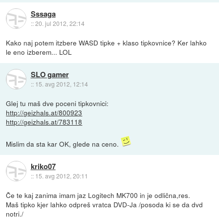
Sssaga
::
20. jul 2012, 22:14
Kako naj potem itzbere WASD tipke + klaso tipkovnice? Ker lahko
le eno izberem... LOL
SLO gamer
::
15. avg 2012, 12:14
Glej tu maš dve poceni tipkovnici:
http://geizhals.at/800923
http://geizhals.at/783118
Mislim da sta kar OK, glede na ceno.
kriko07
::
15. avg 2012, 20:11
Če te kaj zanima imam jaz Logitech MK700 in je odlična,res.
Maš tipko kjer lahko odpreš vratca DVD-Ja /posoda ki se da dvd
notri./