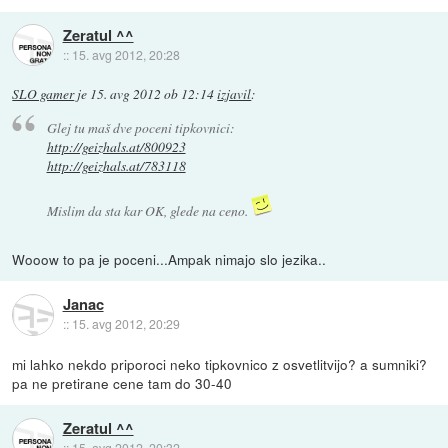
Zeratul ^^
::
15. avg 2012, 20:28
SLO gamer
je
15. avg 2012 ob 12:14
izjavil
:
Glej tu maš dve poceni tipkovnici:
http://geizhals.at/800923
http://geizhals.at/783118
Mislim da sta kar OK, glede na ceno.
Wooow to pa je poceni...Ampak nimajo slo jezika..
Janac
::
15. avg 2012, 20:29
mi lahko nekdo priporoci neko tipkovnico z osvetlitvijo? a sumniki?
pa ne pretirane cene tam do 30-40
Zeratul ^^
::
15. avg 2012, 20:32