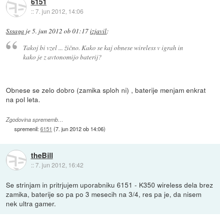
6151
::
7. jun 2012, 14:06
Sssaga
je
5. jun 2012 ob 01:17
izjavil
:
Takoj bi vzel ... žično. Kako se kaj obnese wireless v igrah in
kako je z avtonomijo baterij?
Obnese se zelo dobro (zamika sploh ni) , baterije menjam enkrat
na pol leta.
Zgodovina sprememb…
spremenil:
6151
(
7. jun 2012 ob 14:06
)
theBill
::
7. jun 2012, 16:42
Se strinjam in pritrjujem uporabniku 6151 - K350 wireless dela brez
zamika, baterije so pa po 3 mesecih na 3/4, res pa je, da nisem
nek ultra gamer.