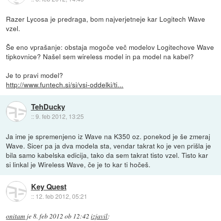
Razer Lycosa je predraga, bom najverjetneje kar Logitech Wave
vzel.
Še eno vprašanje: obstaja mogoče več modelov Logitechove Wave
tipkovnice? Našel sem wireless model in pa model na kabel?
Je to pravi model?
http://www.funtech.si/si/vsi-oddelki/ti...
TehDucky
::
9. feb 2012, 13:25
Ja ime je spremenjeno iz Wave na K350 oz. ponekod je še zmeraj
Wave. Sicer pa ja dva modela sta, vendar takrat ko je ven prišla je
bila samo kabelska edicija, tako da sem takrat tisto vzel. Tisto kar
si linkal je Wireless Wave, če je to kar ti hočeš.
Key Quest
::
12. feb 2012, 05:21
onitam
je
8. feb 2012 ob 12:42
izjavil
: