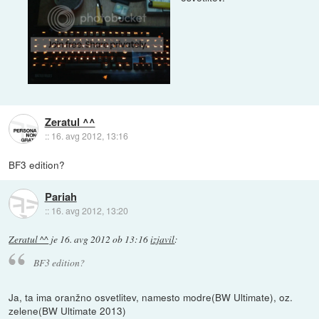
Zeratul ^^
::
16. avg 2012, 13:16
BF3 edition?
Pariah
::
16. avg 2012, 13:20
Zeratul ^^
je
16. avg 2012 ob 13:16
izjavil
:
BF3 edition?
Ja, ta ima oranžno osvetlitev, namesto modre(BW Ultimate), oz.
zelene(BW Ultimate 2013)