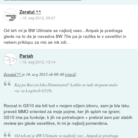
Zeratul ^^
::
16. avg 2012, 09:47
Od teh mi je BW Ultimate se najbolj vsec...Ampak je predraga
glede na to da je navadna BW 70e pa je razlika le v osvetlitvi in
nekem priklopu za mic se mk zdi..
Pariah
::
16. avg 2012, 13:14
Zeratul ^^
je
16. avg 2012 ob 08:40
izjavil
:
Kaj pa Roccat Isku Illuminated? Lahko se tudi stegnem malo
vec za Logitech G510..
Roccat in G510 sta bili tud v mojem ožjem izboru, sam je bla Isku
preveč MMO-oriented za moje pojme, ker jih sploh ne igram;
G510 ima pa funkcije, k jih ne potrebujem + prebral sem par slabih
review-jev glede osvetlitve, ki mi je najbolj pomembna.
Od teh mi je BW Ultimate se najbolj vsec...Ampak je predraga