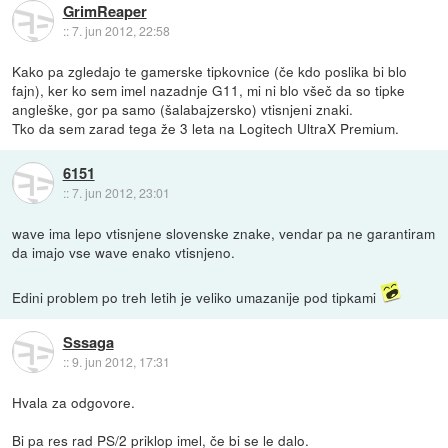
GrimReaper
::
7. jun 2012, 22:58
Kako pa zgledajo te gamerske tipkovnice (če kdo poslika bi blo
fajn), ker ko sem imel nazadnje G11, mi ni blo všeč da so tipke
angleške, gor pa samo (šalabajzersko) vtisnjeni znaki.
Tko da sem zarad tega že 3 leta na Logitech UltraX Premium.
6151
::
7. jun 2012, 23:01
wave ima lepo vtisnjene slovenske znake, vendar pa ne garantiram
da imajo vse wave enako vtisnjeno.
Edini problem po treh letih je veliko umazanije pod tipkami
Sssaga
::
9. jun 2012, 17:31
Hvala za odgovore.
Bi pa res rad PS/2 priklop imel, če bi se le dalo.