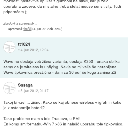
možnosti nastavitve dpi kar z gumbom na miški, kar je zelo
uporabna zadeva, da ni stalno treba štelat mouse sensitivity. Tudi
priporočam (;
Zgodovina sprememb…
spremenil:
theBill
(
4. jun 2012 ob 09:42
)
tt1024
::
4. jun 2012, 12:04
Wave ne obstaja več žična varianta, obstaja K350 - enaka oblika
samo da je wireless in unfiying. Nekje se mi valja še nerabljena
Wave tipkovnica brezžična - dam za 30 eur če koga zanima ZS
Sssaga
::
5. jun 2012, 01:17
Takoj bi vzel ... žično. Kako se kaj obnese wireless v igrah in kako
je z avtonomijo baterij?
Take probleme mam s tole Trustovo, u PM!
En komp sm formatiru-Win 7 x86 in nalašč uporabu tole tipkovnico.