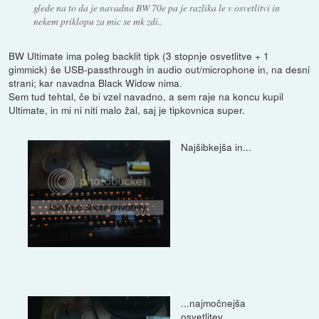
glede na to da je navadna BW 70e pa je razlika le v osvetlitvi in
nekem priklopu za mic se mk zdi..
BW Ultimate ima poleg backlit tipk (3 stopnje osvetlitve + 1
gimmick) še USB-passthrough in audio out/microphone in, na desni
strani; kar navadna Black Widow nima.
Sem tud tehtal, če bi vzel navadno, a sem raje na koncu kupil
Ultimate, in mi ni niti malo žal, saj je tipkovnica super.
Najšibkejša in...
...najmočnejša
osvetlitev.