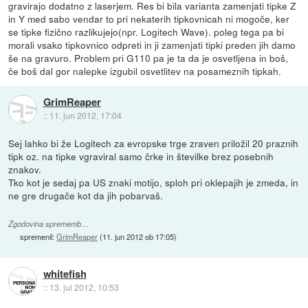
gravirajo dodatno z laserjem. Res bi bila varianta zamenjati tipke Z
in Y med sabo vendar to pri nekaterih tipkovnicah ni mogoče, ker
se tipke fizično razlikujejo(npr. Logitech Wave). poleg tega pa bi
morali vsako tipkovnico odpreti in ji zamenjati tipki preden jih damo
še na gravuro. Problem pri G110 pa je ta da je osvetljena in boš,
če boš dal gor nalepke izgubil osvetlitev na posameznih tipkah.
GrimReaper
::
11. jun 2012, 17:04
Sej lahko bi že Logitech za evropske trge zraven priložil 20 praznih
tipk oz. na tipke vgraviral samo črke in številke brez posebnih
znakov.
Tko kot je sedaj pa US znaki motijo, sploh pri oklepajih je zmeda, in
ne gre drugače kot da jih pobarvaš.
Zgodovina sprememb…
spremenil:
GrimReaper
(
11. jun 2012 ob 17:05
)
whitefish
::
13. jul 2012, 10:53