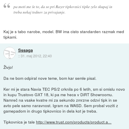
pa moti me še to, da so pri Razer tipkovnici tipke zelo skupaj in
treba nekaj tednov za privajanje.
Kaj je s tabo narobe, model. BW ima cisto standarden razmak med
tipkami.
Sssaga
::
31. maj 2012, 22:40
Živjo!
Da ne bom odpiral nove teme, bom kar semle pisal.
Ker mi je stara Navia TEC PS/2 crknila po 6 letih, sm si omislu novo
in kupu Trustovo GXT 18, ki pa me heca v DiRT Showroomu.
Namreč na vsake kvatre mi za sekundo zmrzne odzvi tipk in se
avto pele samo naravnost. Igram na WASD. Sem probal voziti z
gamepadom in drugo tipkovnico in dela kot je treba.
Tipkovnica je tale
http://www.trust.com/products/product.a...