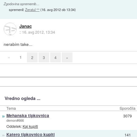
Zgodovina sprememb…
spremenil:
Zeratul ^^
(
16. avg 2012 ob 13:34
)
Janac
::
16. avg 2012, 13:34
nerabim take...
«
1
2
3
4
»
Vredno ogleda ...
Tema
Sporočila
»
Mehanska tipkovnica
3079
demon#666
Oddelek:
Kaj kupiti
»
Katero tipkovnico kupiti
141