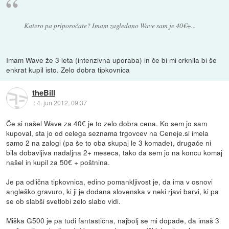
Katero pa priporočate? Imam zagledano Wave sam je 40€+...
Imam Wave že 3 leta (intenzivna uporaba) in če bi mi crknila bi še
enkrat kupil isto. Zelo dobra tipkovnica
theBill
::
4. jun 2012, 09:37
Če si našel Wave za 40€ je to zelo dobra cena. Ko sem jo sam
kupoval, sta jo od celega seznama trgovcev na Ceneje.si imela
samo 2 na zalogi (pa še to oba skupaj le 3 komade), drugače ni
bila dobavljiva nadaljna 2+ meseca, tako da sem jo na koncu komaj
našel in kupil za 50€ + poštnina.
Je pa odlična tipkovnica, edino pomankljivost je, da ima v osnovi
angleško gravuro, ki ji je dodana slovenska v neki rjavi barvi, ki pa
se ob slabši svetlobi zelo slabo vidi.
Miška G500 je pa tudi fantastična, najbolj se mi dopade, da imaš 3