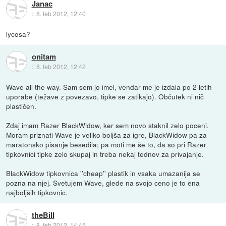
Janac
::
8. feb 2012, 12:40
lycosa?
onitam
::
8. feb 2012, 12:42
Wave all the way. Sam sem jo imel, vendar me je izdala po 2 letih
uporabe (težave z povezavo, tipke se zatikajo). Občutek ni nič
plastičen.
Zdaj imam Razer BlackWidow, ker sem novo staknil zelo poceni.
Moram priznati Wave je veliko boljša za igre, BlackWidow pa za
maratonsko pisanje besedila; pa moti me še to, da so pri Razer
tipkovnici tipke zelo skupaj in treba nekaj tednov za privajanje.
BlackWidow tipkovnica ''cheap'' plastik in vsaka umazanija se
pozna na njej. Svetujem Wave, glede na svojo ceno je to ena
najboljših tipkovnic.
theBill
::
8. feb 2012, 14:45