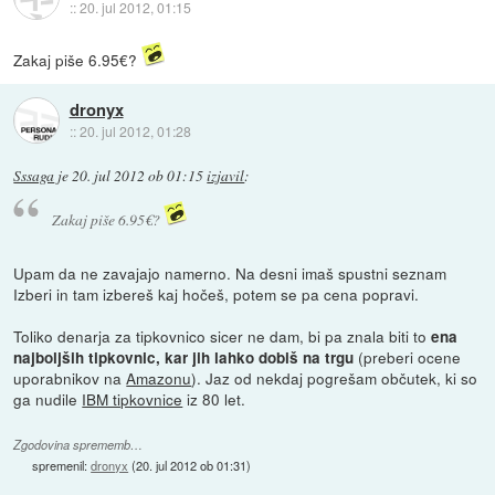
::
20. jul 2012, 01:15
Zakaj piše 6.95€?
dronyx
::
20. jul 2012, 01:28
Sssaga
je
20. jul 2012 ob 01:15
izjavil
:
Zakaj piše 6.95€?
Upam da ne zavajajo namerno. Na desni imaš spustni seznam
Izberi in tam izbereš kaj hočeš, potem se pa cena popravi.
Toliko denarja za tipkovnico sicer ne dam, bi pa znala biti to
ena
(preberi ocene
najboljših tipkovnic, kar jih lahko dobiš na trgu
uporabnikov na
Amazonu
). Jaz od nekdaj pogrešam občutek, ki so
ga nudile
IBM tipkovnice
iz 80 let.
Zgodovina sprememb…
spremenil:
dronyx
(
20. jul 2012 ob 01:31
)