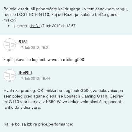
Bo tole v redu ali priporočate kaj drugega - v tem cenovnem rangu,
recimo LOGITECH G110, kaj od Razerja, kakšno boljšo gamer
miško?
spremenil:
theBill
(
7. feb 2012 ob 18:57
)
6151
::
7. feb 2012, 19:21
kupi tipkovnico logitech wave in miško g500
theBill
::
7. feb 2012, 19:44
Hvala za predlog. OK, miška bo Logitech G500, za tipkovnico pa
sem poleg predlagane gledal še Logitech Gaming G110. Čeprav
mi G110 v primerjavi z K350 Wave deluje zelo plastično, poceni -
lahko da videz vara.
Kaj je boljša izbira price/performance: