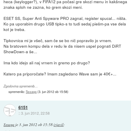
heca (keylogger?), v FIFA12 pa počasi gre skozi menu in kakšnega
znaka sploh ne zazna, ko grem skozi meni.
ESET SS, Super Anti Spyware PRO zagnal, register spucal... ništa.
Ko pa uporabim drugo USB tipko-s to tudi sedaj piešm-pa vse dela
kot je treba.
Tipkovnica mi je všeč, sam če se bo nič popravilo jo vrnem.
Na bratovem kompu dela v redu le da nisem uspel pognati DiRT
ShowDown-a še...
Ima kdo idejo ali naj vrnem in gremo po drugo?
Katero pa priporočate? Imam zagledano Wave sam je 40€+...
Zgodovina sprememb…
spremenilo:
Sssaga
(
3. jun 2012 ob 15:58
)
6151
::
3. jun 2012, 22:58
Sssaga
je
3. jun 2012 ob 15:58
izjavil
: