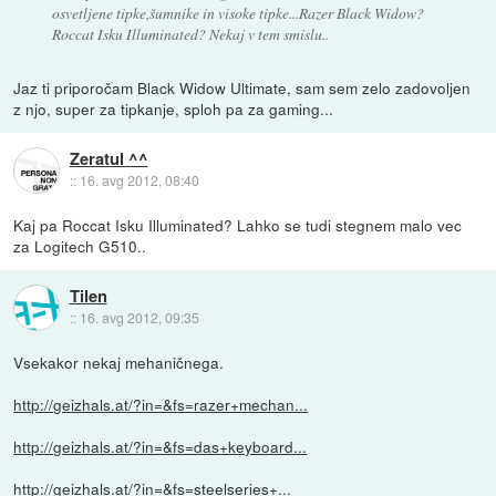
osvetljene tipke,šumnike in visoke tipke...Razer Black Widow?
Roccat Isku Illuminated? Nekaj v tem smislu..
Jaz ti priporočam Black Widow Ultimate, sam sem zelo zadovoljen
z njo, super za tipkanje, sploh pa za gaming...
Zeratul ^^
::
16. avg 2012, 08:40
Kaj pa Roccat Isku Illuminated? Lahko se tudi stegnem malo vec
za Logitech G510..
Tilen
::
16. avg 2012, 09:35
Vsekakor nekaj mehaničnega.
http://geizhals.at/?in=&fs=razer+mechan...
http://geizhals.at/?in=&fs=das+keyboard...
http://geizhals.at/?in=&fs=steelseries+...