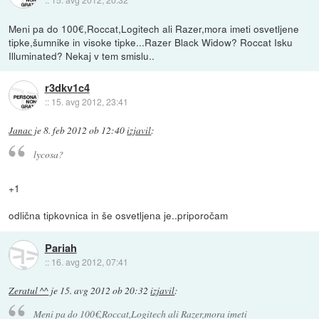
Meni pa do 100€,Roccat,Logitech ali Razer,mora imeti osvetljene
tipke,šumnike in visoke tipke...Razer Black Widow? Roccat Isku
Illuminated? Nekaj v tem smislu..
r3dkv1c4
::
15. avg 2012, 23:41
Janac
je
8. feb 2012 ob 12:40
izjavil
:
lycosa?
+1
odlična tipkovnica in še osvetljena je..priporočam
Pariah
::
16. avg 2012, 07:41
Zeratul ^^
je
15. avg 2012 ob 20:32
izjavil
:
Meni pa do 100€,Roccat,Logitech ali Razer,mora imeti