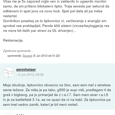
Včas me je 5x zapored vrglo ven in zaklenilo in ugasnilo monitor
samo, da sm pritisno bilokatero tipko. Traja seveda par sekund da
odklenem in spet jovo na novo lock. Spet pol dela ali pa treba
restartat.
Gonilnikov posebej za to tipkovnico ni, varčevanje z energijo sm
sprobal vse preklapljati, Panda ščiti sistem (virusa/keyloggerja res
ne more bit-tistih par strani za DL driverjev)...
Reklamacija.
Zgodovina sprememb…
spremenilo:
Sssaga
(
5. jun 2012 ob 01:22
)
sennheiser
::
5. jun 2012, 09:06
Moja izkušnja, tipkovnico obvezno na žico, sam sem mel z wireless
same težave. Za miša je pa tako, g500 je supr miš, predlagam ti da
greš v bigbang, pa jo primerjaš še z r.a.t.7. Sam mam sicer r.a.t.9
in je za battlefield 3 1a, se ne opazi da ni na kabl. Za tipkovnice pa
sem imel vedno zamik, kateri je bil meni moteč.