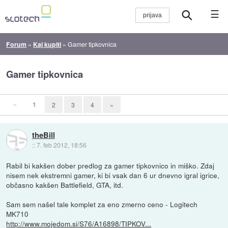
☰
Forum
»
Kaj kupiti
»
Gamer tipkovnica
Gamer tipkovnica
«
1
2
3
4
»
theBill
::
7. feb 2012, 18:56
Rabil bi kakšen dober predlog za gamer tipkovnico in miško. Zdaj
nisem nek ekstremni gamer, ki bi vsak dan 6 ur dnevno igral igrice,
občasno kakšen Battlefield, GTA, itd.
Sam sem našel tale komplet za eno zmerno ceno - Logitech
MK710
http://www.mojedom.si/S76/A16898/TIPKOV...