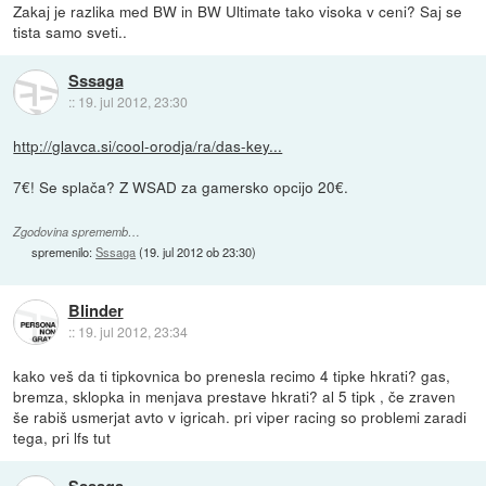
Zakaj je razlika med BW in BW Ultimate tako visoka v ceni? Saj se
tista samo sveti..
Sssaga
::
19. jul 2012, 23:30
http://glavca.si/cool-orodja/ra/das-key...
7€! Se splača? Z WSAD za gamersko opcijo 20€.
Zgodovina sprememb…
spremenilo:
Sssaga
(
19. jul 2012 ob 23:30
)
Blinder
::
19. jul 2012, 23:34
kako veš da ti tipkovnica bo prenesla recimo 4 tipke hkrati? gas,
bremza, sklopka in menjava prestave hkrati? al 5 tipk , če zraven
še rabiš usmerjat avto v igricah. pri viper racing so problemi zaradi
tega, pri lfs tut