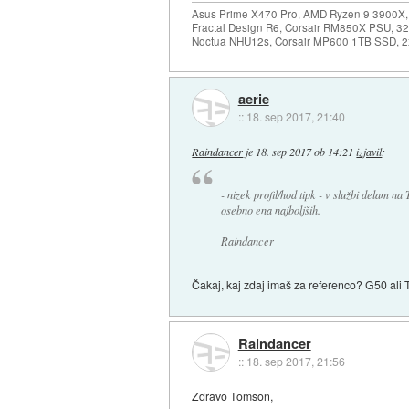
Asus Prime X470 Pro, AMD Ryzen 9 3900X,
Fractal Design R6, Corsair RM850X PSU, 
Noctua NHU12s, Corsair MP600 1TB SSD, 2x
aerie
::
18. sep 2017, 21:40
Raindancer
je
18. sep 2017 ob 14:21
izjavil
:
- nizek profil/hod tipk - v službi delam n
osebno ena najboljših.
Raindancer
Čakaj, kaj zdaj imaš za referenco? G50 ali 
Raindancer
::
18. sep 2017, 21:56
Zdravo Tomson,