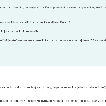
 pa malo dvomim, da imajo v BB v Celju 'poskusni' oddelek za tipkovnice, vsaj ko s
kupom tipkovnice, ali ni ravno velike razlike v fičnikih?
n jo, upajmo, tudi preizkusila.
er? Mi je všeč ker ima osvetljene tipke, pa magari modela ne najdem v BB za preizk
eni artikli bodo znižani bolj, drugi manj, če pa se ne motim, je lani v nekaterih večj
 kjer bo prihranek maks nekaj evrov, je vprašanje če ima smisel čakat prav zato, pa