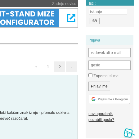
Išči:
Zadnje novice
Prijava
«
1
2
»
Zapomni si me
 dobi kakšen znak iz nje - premalo odzivna
nov uporabnik
preveč razočaral.
pozabili geslo?