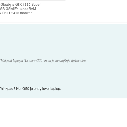
 Gigabyte GTX 1660 Super
32GB GSkillF4-3200 RAM
 Dell U2410 monitor
a Thinkpad laptopu (Lenovo G50) in mi je tamkajšnja tipkovnica
Thinkpad? Ker G50 je entry level laptop.