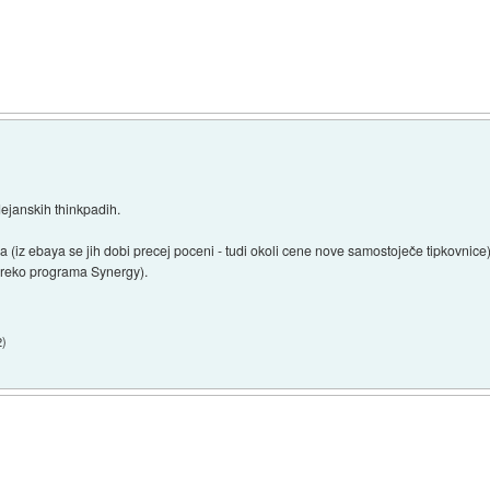
ejanskih thinkpadih.
a (iz ebaya se jih dobi precej poceni - tudi okoli cene nove samostoječe tipkovnice
(preko programa Synergy).
2
)