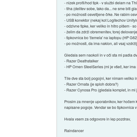
- nizek profil/hod tipk - v službi delam na 
- tiha (delitev sobe, tako da... ne sme biti gl
- po možnosti osvetljene črke. Ne rabim osve
- USB konektor (nekaj kot Logitechov Unifyi
- odzivne tipke, ker veliko in hitro pišem - s
- želim da zdrži obremenitev, torej delovanj
- tipkovnica bo 'čemela' na laptopu (HP G
- po možnosti, da ima naklon, ali vsaj vzdržlji
Gledala sem naokoli in v oči sta mi padla 
- Razer Deathstalker
- HP Omen SteelSeries (mi je všeč, ker ima
Tile dve sta bolj pogojni, ker nimam veliko i
- Razer Ornata (je sploh dobra?)
- Razer Cynosa Pro (gledala komplet, in mi j
Prosim za mnenje uporabnikov, ker hočem kup
napisane pogoje. Vendar se bo tipkovnica v 
Hvala vsem za odgovore in lep pozdrav,
Raindancer