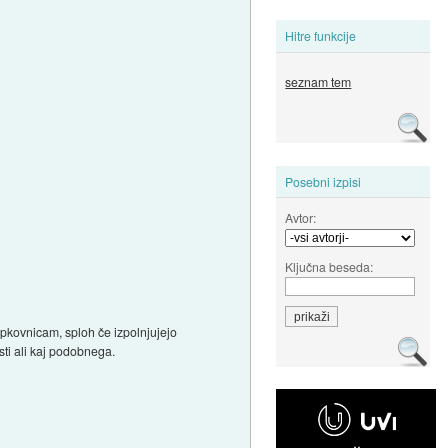
Hitre funkcije
seznam tem
Posebni izpisi
Avtor:
Ključna beseda:
ipkovnicam, sploh če izpolnjujejo
ti ali kaj podobnega.