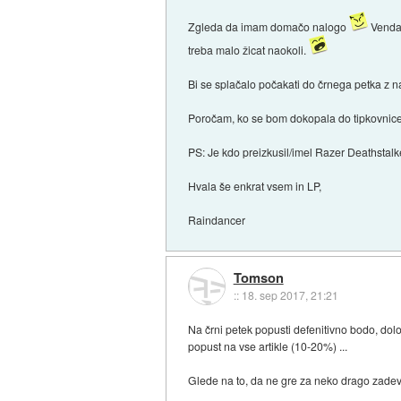
Zgleda da imam domačo nalogo
Vendar
treba malo žicat naokoli.
Bi se splačalo počakati do črnega petka z na
Poročam, ko se bom dokopala do tipkovnice i
PS: Je kdo preizkusil/imel Razer Deathstalk
Hvala še enkrat vsem in LP,
Raindancer
Tomson
::
18. sep 2017, 21:21
Na črni petek popusti defenitivno bodo, določ
popust na vse artikle (10-20%) ...
Glede na to, da ne gre za neko drago zadevo,