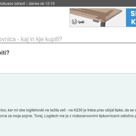
naslednji dve leti
::
danes ob 11:37
vnica - kaj in kje kupiti?
iti?
o, ker mi obe logitehovki ne ležita več - na K230 je treba prav ubijat tipke, da se
korna za moje pojme. Torej, Logitech me je z nizkocenovnimi tipkovnicami odločno 