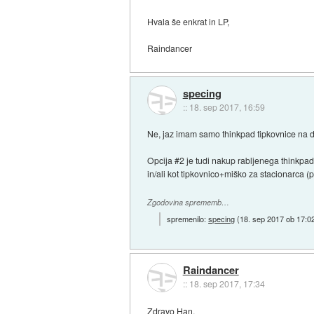
Hvala še enkrat in LP,
Raindancer
specing
::
18. sep 2017, 16:59
Ne, jaz imam samo thinkpad tipkovnice na d
Opcija #2 je tudi nakup rabljenega thinkpad
in/ali kot tipkovnico+miško za stacionarca 
Zgodovina sprememb…
spremenilo:
specing
(
18. sep 2017 ob 17:0
Raindancer
::
18. sep 2017, 17:34
Zdravo Han,