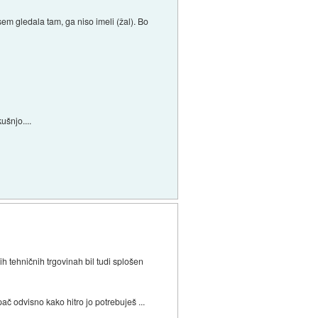
em gledala tam, ga niso imeli (žal). Bo
ušnjo....
ih tehničnih trgovinah bil tudi splošen
č odvisno kako hitro jo potrebuješ ...