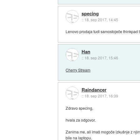
specing
::
18. sep 2017, 14:45
Lenovo prodaja tudi samostoječe thinkpad t
Han
::
18. sep 2017, 15:46
Cherry Stream
Raindancer
::
18. sep 2017, 16:39
Zdravo specing,
hvala za odgovor.
Zanima me, ali imaš mogoče izkušnje z njimi,
bile na laptopu.