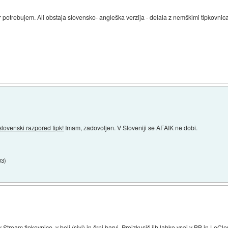
ar potrebujem. Ali obstaja slovensko- angleška verzija - delala z nemškimi tipkovnic
ovenski razpored tipk!
Imam, zadovoljen. V Sloveniji se AFAIK ne dobi.
03
)
eam tipkovnice, v beli (sivi) in črni barvi. Preizkusiš jih lahko vsaj v BB in LeCle