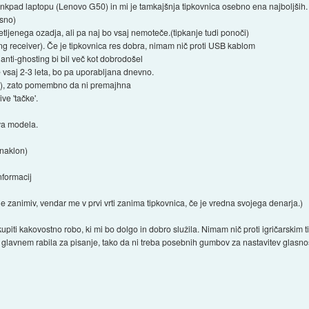
Thinkpad laptopu (Lenovo G50) in mi je tamkajšnja tipkovnica osebno ena najboljših.
asno)
tljenega ozadja, ali pa naj bo vsaj nemoteče.(tipkanje tudi ponoči)
ng receiver). Če je tipkovnica res dobra, nimam nič proti USB kablom
o anti-ghosting bi bil več kot dobrodošel
e vsaj 2-3 leta, bo pa uporabljana dnevno.
62), zato pomembno da ni premajhna
ve 'tačke'.
dva modela.
 naklon)
nformacij
e zanimiv, vendar me v prvi vrti zanima tipkovnica, če je vredna svojega denarja.)
iti kakovostno robo, ki mi bo dolgo in dobro služila. Nimam nič proti igričarskim t
glavnem rabila za pisanje, tako da ni treba posebnih gumbov za nastavitev glasnos