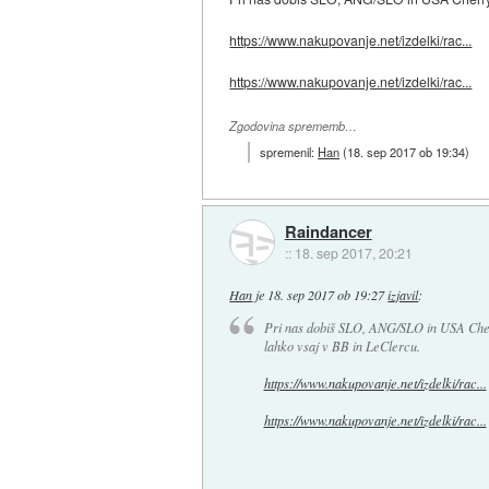
https://www.nakupovanje.net/izdelki/rac...
https://www.nakupovanje.net/izdelki/rac...
Zgodovina sprememb…
spremenil:
Han
(
18. sep 2017 ob 19:34
)
Raindancer
::
18. sep 2017, 20:21
Han
je
18. sep 2017 ob 19:27
izjavil
:
Pri nas dobiš SLO, ANG/SLO in USA Cherry 
lahko vsaj v BB in LeClercu.
https://www.nakupovanje.net/izdelki/rac...
https://www.nakupovanje.net/izdelki/rac...