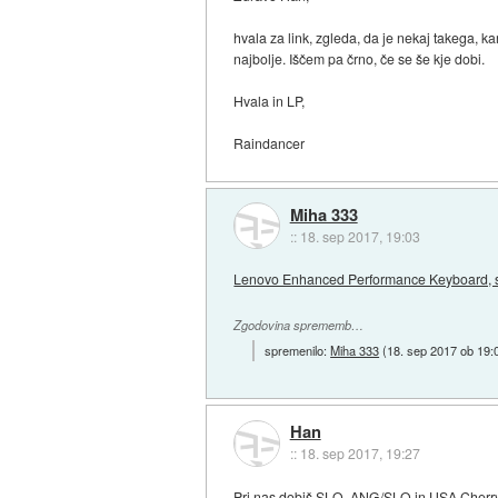
hvala za link, zgleda, da je nekaj takega, k
najbolje. Iščem pa črno, če se še kje dobi.
Hvala in LP,
Raindancer
Miha 333
::
18. sep 2017, 19:03
Lenovo Enhanced Performance Keyboard, sl
Zgodovina sprememb…
spremenilo:
Miha 333
(
18. sep 2017 ob 19:
Han
::
18. sep 2017, 19:27
Pri nas dobiš SLO, ANG/SLO in USA Cherry Str