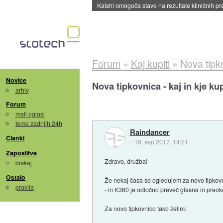
Sandisk že prodal več kot polovico SSD-jev za 
Forum
»
Kaj kupiti
»
Nova tipko
Novice
Nova tipkovnica - kaj in kje kup
arhiv
Forum
mali oglasi
teme zadnjih 24h
Raindancer
Članki
::
18. sep 2017, 14:21
Zaposlitve
Zdravo, družba!
brskaj
Ostalo
Že nekaj časa se ogledujem za novo tipkovnic
pravila
- in K360 je odločno preveč glasna in preo
Za novo tipkovnico tako želim: