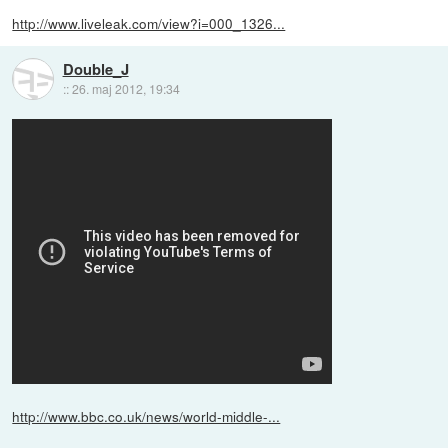
http://www.liveleak.com/view?i=000_1326...
Double_J
::
26. maj 2012, 19:34
http://www.bbc.co.uk/news/world-middle-...