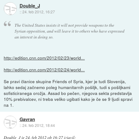
Double_J
::
24. feb 2012, 16:27
The United States insists it will not provide weapons to the
Syrian opposition, and will leave it to others who have expressed
an interest in doing so.
http://edition.cnn.com/2012/02/23/world...
http://edition.cnn.com/2012/02/24/world...
Se pravi članice skupine Friends of Syria, kjer je tudi Slovenija,
lahko sedaj začnemo poleg humanitarnih pošiljk, tudi s pošiljkami
sofisticiranega orožja. Assad bo pečen, njegova sekta predstavlja
10% prebivalcev, ni treba veliko ugibati kako je če se 9 ljudi spravi
na 1.
Gavran
::
24. feb 2012, 18:44
Double_J
je
24. feb 2012 ob 16:27
izjavil
: