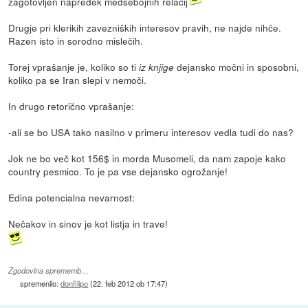
zagotovljen napredek medsebojnih relacij
Drugje pri klerikih zavezniških interesov pravih, ne najde nihče.
Razen isto in sorodno mislečih.
Torej vprašanje je, koliko so ti
dejansko močni in sposobni,
iz knjige
koliko pa se Iran slepi v nemoči.
In drugo retorično vprašanje:
-ali se bo USA tako nasilno v primeru interesov vedla tudi do nas?
Jok ne bo več kot 156$ in morda Musomeli, da nam zapoje kako
country pesmico. To je pa vse dejansko ogrožanje!
Edina potencialna nevarnost:
Nečakov in sinov je kot listja in trave!
Zgodovina sprememb…
spremenilo:
donfilipo
(
22. feb 2012 ob 17:47
)