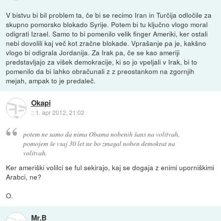
V bistvu bi bil problem ta, če bi se recimo Iran in Turčija odločile za
skupno pomorsko blokado Syrije. Potem bi tu ključno vlogo moral
odigrati Izrael. Samo to bi pomenilo velik finger Ameriki, ker ostali
nebi dovolili kaj več kot zračne blokade. Vprašanje pa je, kakšno
vlogo bi odigrala Jordanija. Za Irak pa, če se kao ameriji
predstavljajo za višek demokracije, ki so jo vpeljali v Irak, bi to
pomenilo da bi lahko obračunali z z preostankom na zgornjih
mejah, ampak to je predaleč.
Okapi
::
1. apr 2012, 21:02
potem ne samo da nima Obama nobenih šans na volitvah,
pomojem še vsaj 30 let ne bo zmagal noben demokrat na
volitvah.
Ker ameriški volilci se ful sekirajo, kaj se dogaja z enimi uporniškimi
Arabci, ne?
O.
Mr.B