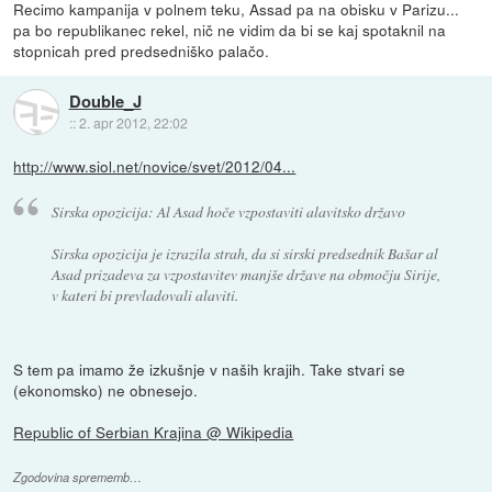
Recimo kampanija v polnem teku, Assad pa na obisku v Parizu...
pa bo republikanec rekel, nič ne vidim da bi se kaj spotaknil na
stopnicah pred predsedniško palačo.
Double_J
::
2. apr 2012, 22:02
http://www.siol.net/novice/svet/2012/04...
Sirska opozicija: Al Asad hoče vzpostaviti alavitsko državo
Sirska opozicija je izrazila strah, da si sirski predsednik Bašar al
Asad prizadeva za vzpostavitev manjše države na območju Sirije,
v kateri bi prevladovali alaviti.
S tem pa imamo že izkušnje v naših krajih. Take stvari se
(ekonomsko) ne obnesejo.
Republic of Serbian Krajina @ Wikipedia
Zgodovina sprememb…