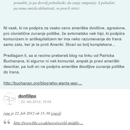
ponuditi, je pa dovolj pobalinski, da zanje simpatije. S pobalini
pa nima smisla debatirati, so pravli strici.
Ni vsak, ki ne podpira za vsako ceno ameriške dvolične, agresivne,
pro cionistične zunanje politike, že avtomatsko nek hipi, ki podpiira
komunizem in antikapitalizem ter ima neko razumevanje do Irana
samo zato, ker je ta proti Ameriki. Stvari so bolj kompleksne...
Predlagam ti, sa si recimo prebereš blog na linku od Patricka
Buchanana, ki sigurno ni nek komunist, ampak je pravi ameriški
desničar, pa tudi on ne podpira ameriške škodljive zunanje politike
do Irana.
http://buchanan.org/blog/who-wants-war-...
donfilipo
::
22. feb 2012, 16:54
jype
je
22. feb 2012 ob 15:30
izjavil
:
http://www.bbc.co.uk/news/world-middle-...