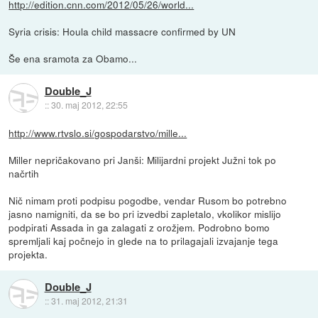
http://edition.cnn.com/2012/05/26/world...
Syria crisis: Houla child massacre confirmed by UN
Še ena sramota za Obamo...
Double_J
::
30. maj 2012, 22:55
http://www.rtvslo.si/gospodarstvo/mille...
Miller nepričakovano pri Janši: Milijardni projekt Južni tok po
načrtih
Nič nimam proti podpisu pogodbe, vendar Rusom bo potrebno
jasno namigniti, da se bo pri izvedbi zapletalo, vkolikor mislijo
podpirati Assada in ga zalagati z orožjem. Podrobno bomo
spremljali kaj počnejo in glede na to prilagajali izvajanje tega
projekta.
Double_J
::
31. maj 2012, 21:31