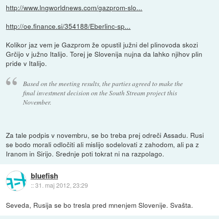
http://www.lngworldnews.com/gazprom-slo...
http://oe.finance.si/354188/Eberlinc-sp...
Kolikor jaz vem je Gazprom že opustil južni del plinovoda skozi
Grčijo v južno Italijo. Torej je Slovenija nujna da lahko njihov plin
pride v Italijo.
Based on the meeting results, the parties agreed to make the
final investment decision on the South Stream project this
November.
Za tale podpis v novembru, se bo treba prej odreči Assadu. Rusi
se bodo morali odločiti ali mislijo sodelovati z zahodom, ali pa z
Iranom in Sirijo. Srednje poti tokrat ni na razpolago.
bluefish
::
31. maj 2012, 23:29
Seveda, Rusija se bo tresla pred mnenjem Slovenije. Svašta.