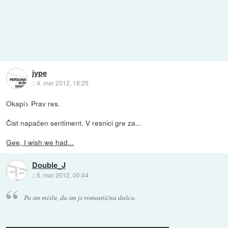
jype
::
4. mar 2012, 18:25
Okapi> Prav res.
Čist napačen sentiment. V resnici gre za...
Gee, I wish we had...
Double_J
::
5. mar 2012, 00:44
Pa sm mislu, da sm js romantična dušca.