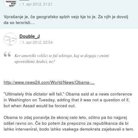
::
1. apr 2012, 21:21
Vprašanje je, če geografsko sploh vejo kje to je. Za njih je dovolj
da so teroristi....
Double_J
::
1. apr 2012, 22:54
Ker ameriški volilci se ful sekirajo, kaj se dogaja z enimi
uporniškimi Arabci, ne?
http://www.news24.com/World/News/Obama-...
"Ultimately this dictator will fall," Obama said at a news conference
in Washington on Tuesday, adding that it was not a question of if,
but when Assad would be forced out.
Obama to zdaj ponavlja že skoraj celo leto, očitno pa bo najprej
odšel ravno on. Če bo potem že prepozno za republikanca da bi
lahko interveniral, bodo lahko vsakega demokrata zajebavali s tem.