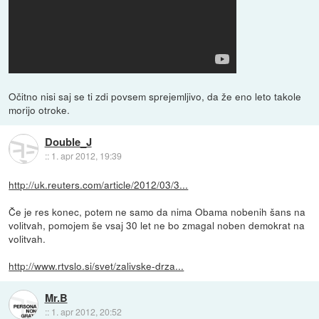
Očitno nisi saj se ti zdi povsem sprejemljivo, da že eno leto takole
morijo otroke.
Double_J
::
1. apr 2012, 19:39
http://uk.reuters.com/article/2012/03/3...
Če je res konec, potem ne samo da nima Obama nobenih šans na
volitvah, pomojem še vsaj 30 let ne bo zmagal noben demokrat na
volitvah.
http://www.rtvslo.si/svet/zalivske-drza...
Mr.B
::
1. apr 2012, 20:52