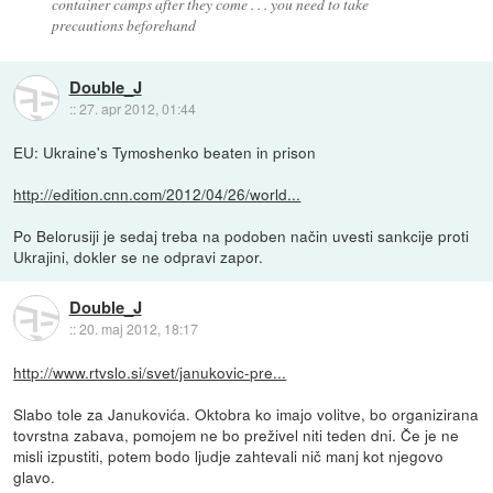
container camps after they come . . . you need to take
precautions beforehand
Double_J
::
27. apr 2012, 01:44
EU: Ukraine's Tymoshenko beaten in prison
http://edition.cnn.com/2012/04/26/world...
Po Belorusiji je sedaj treba na podoben način uvesti sankcije proti
Ukrajini, dokler se ne odpravi zapor.
Double_J
::
20. maj 2012, 18:17
http://www.rtvslo.si/svet/janukovic-pre...
Slabo tole za Janukovića. Oktobra ko imajo volitve, bo organizirana
tovrstna zabava, pomojem ne bo preživel niti teden dni. Če je ne
misli izpustiti, potem bodo ljudje zahtevali nič manj kot njegovo
glavo.