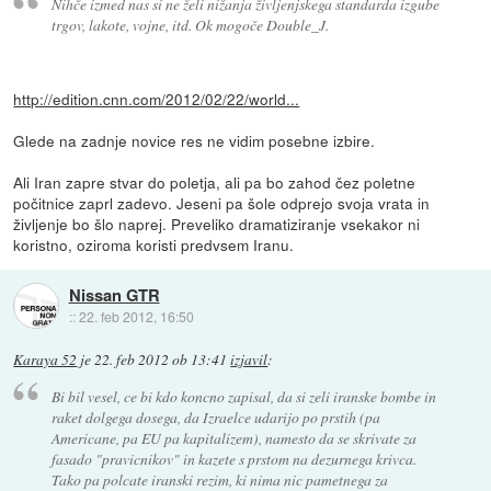
Nihče izmed nas si ne želi nižanja življenjskega standarda izgube
trgov, lakote, vojne, itd. Ok mogoče Double_J.
http://edition.cnn.com/2012/02/22/world...
Glede na zadnje novice res ne vidim posebne izbire.
Ali Iran zapre stvar do poletja, ali pa bo zahod čez poletne
počitnice zaprl zadevo. Jeseni pa šole odprejo svoja vrata in
življenje bo šlo naprej. Preveliko dramatiziranje vsekakor ni
koristno, oziroma koristi predvsem Iranu.
Nissan GTR
::
22. feb 2012, 16:50
Karaya 52
je
22. feb 2012 ob 13:41
izjavil
:
Bi bil vesel, ce bi kdo koncno zapisal, da si zeli iranske bombe in
raket dolgega dosega, da Izraelce udarijo po prstih (pa
Americane, pa EU pa kapitalizem), namesto da se skrivate za
fasado "pravicnikov" in kazete s prstom na dezurnega krivca.
Tako pa polcate iranski rezim, ki nima nic pametnega za