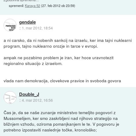
spremenil:
Karaya 52
(
27. feb 2012 ob 23:59
)
gendale
::
1. mar 2012, 18:54
a ni carsko, da ni nobenih sankcij na izraelu, ker ima tajni nuklearni
program, tajno nuklearno orozje in tarce v evropi.
ampak ne pozabimo problem je iran, ker hoce uravnotezit
regionalno situacijo z izraelom.
vlada nam demokracija, clovekove pravice in svoboda govora
Double_J
::
4. mar 2012, 16:56
Čas je, da se naše zunanje ministrstvo temeljito pogovori z
Mussomelijem, ker smo zaskrbljeni nad njihovo strategijo na
bližnjem vzhodu, oziroma pomanjkanjem le te. V pogovoru je
potrebno izpostaviti naslednje točke, kronološko;