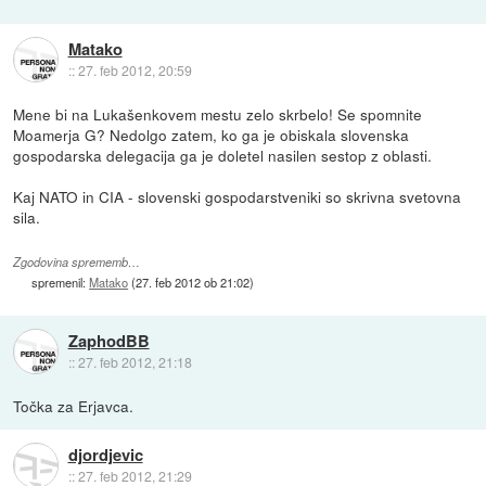
Matako
::
27. feb 2012, 20:59
Mene bi na Lukašenkovem mestu zelo skrbelo! Se spomnite
Moamerja G? Nedolgo zatem, ko ga je obiskala slovenska
gospodarska delegacija ga je doletel nasilen sestop z oblasti.
Kaj NATO in CIA - slovenski gospodarstveniki so skrivna svetovna
sila.
Zgodovina sprememb…
spremenil:
Matako
(
27. feb 2012 ob 21:02
)
ZaphodBB
::
27. feb 2012, 21:18
Točka za Erjavca.
djordjevic
::
27. feb 2012, 21:29