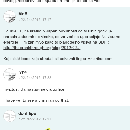
dovolj problemov, po napadu na Iran jih bo pa še več.
Mr.B
::
22. feb 2012, 17:17
Double_J , na kratko o Japan odvisnosti od fosilnih goriv, je
narasla aabstraktno visoko, odkar več ne uporabljajo Nuklerane
energije. Hm zanimivo kako to blagodejno vpliva na BDP :
http://thebreakthrough.org/blog/2012/02...
Kaj misliš bodo raje stradali ali pokazali finger Amerikancem.
jype
::
22. feb 2012, 17:22
Invictus> da nastavi še drugo lice.
I have yet to see a christian do that.
donfilipo
::
22. feb 2012, 17:31