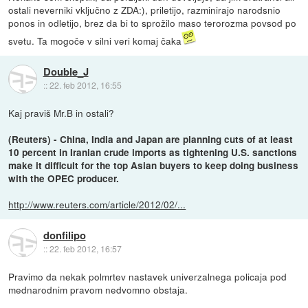
ostali neverniki vključno z ZDA:), priletijo, razminirajo narodsnio
ponos in odletijo, brez da bi to sprožilo maso terorozma povsod po
svetu. Ta mogoče v silni veri komaj čaka
Double_J
::
22. feb 2012, 16:55
Kaj praviš Mr.B in ostali?
(Reuters) - China, India and Japan are planning cuts of at least
10 percent in Iranian crude imports as tightening U.S. sanctions
make it difficult for the top Asian buyers to keep doing business
with the OPEC producer.
http://www.reuters.com/article/2012/02/...
donfilipo
::
22. feb 2012, 16:57
Pravimo da nekak polmrtev nastavek univerzalnega policaja pod
mednarodnim pravom nedvomno obstaja.