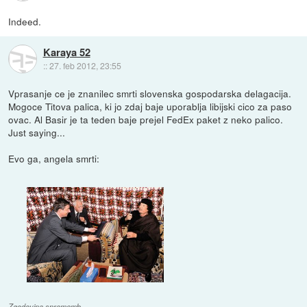
Indeed.
Karaya 52
::
27. feb 2012, 23:55
Vprasanje ce je znanilec smrti slovenska gospodarska delagacija.
Mogoce Titova palica, ki jo zdaj baje uporablja libijski cico za paso
ovac. Al Basir je ta teden baje prejel FedEx paket z neko palico.
Just saying...
Evo ga, angela smrti:
Zgodovina sprememb…