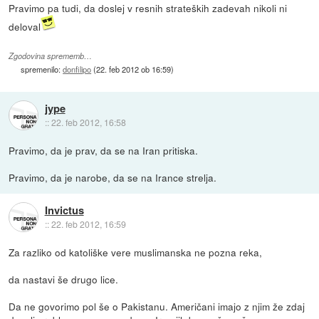
Pravimo pa tudi, da doslej v resnih strateških zadevah nikoli ni
deloval
Zgodovina sprememb…
spremenilo:
donfilipo
(
22. feb 2012 ob 16:59
)
jype
::
22. feb 2012, 16:58
Pravimo, da je prav, da se na Iran pritiska.
Pravimo, da je narobe, da se na Irance strelja.
Invictus
::
22. feb 2012, 16:59
Za razliko od katoliške vere muslimanska ne pozna reka,
da nastavi še drugo lice.
Da ne govorimo pol še o Pakistanu. Američani imajo z njim že zdaj