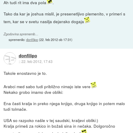
Ah tudi rit ima dva pola
.
Tako da kar je joshua mislil, je presenetljivo plemenito, v primeri s
tem, kar se v svetu nasilja dejansko dogaja
Zgodovina sprememb…
spremenilo:
donfilipo
(
22. feb 2012 ob 17:31
)
donfilipo
::
22. feb 2012, 17:43
Takole enostavno je to.
Arabci med sabo tudi približno nimajo iste vere
Nekako grobo imamo dve obliki:
Ena časti kralja in preko njega knjigo, druga knjigo in potem malo
tudi tolmače.
USA so razpoko našle v tej saudski, kraljevi obliki:)
Kralja primeš za rokico in božaš sina in nečaka. Dolgoročno