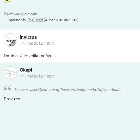
Zgodovina sprememb…
spremenilo:
PaX_MaN
(
4. mar 2012 ob 18:12
)
Invictus
::
4. mar 2012, 18:11
Double_J je veliko večja ...
Okapi
::
4. mar 2012, 18:21
ker smo zaskrbljeni nad njihovo strategijo na bližnjem vzhodu,
Prav res.