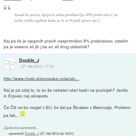
Assad bo pečen, njegova sekta predstavlja 10% prebivalcev, ni
treba veliko ugibati kako je če se 9 ljudi spravi na 1.
Kaj pa če je njegovih pravih nasprotnikov 8% prebivalcev, ostalim
pa je vseeno ali jih j.be en ali drug oblastnik?
Double_J
::
27. feb 2012, 17:54
http://www.rtvslo.si/evropska-unija/slo...
Kaj je pa zdaj to, to so še nekateri stari kadri na pozicijah? Janša
in Erjavec naj ukrepata.
Če Čiž ne bo mogel v EU, bo šel pa Škrabec v Belorusijo. Problem
pa tak...
Zgodovina sprememb…
spremenil:
Double_J
(
27. feb 2012 ob 18:01
)