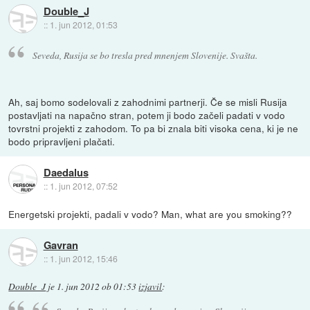
Double_J
::
1. jun 2012, 01:53
Seveda, Rusija se bo tresla pred mnenjem Slovenije. Svašta.
Ah, saj bomo sodelovali z zahodnimi partnerji. Če se misli Rusija
postavljati na napačno stran, potem ji bodo začeli padati v vodo
tovrstni projekti z zahodom. To pa bi znala biti visoka cena, ki je ne
bodo pripravljeni plačati.
Daedalus
::
1. jun 2012, 07:52
Energetski projekti, padali v vodo? Man, what are you smoking??
Gavran
::
1. jun 2012, 15:46
Double_J
je
1. jun 2012 ob 01:53
izjavil
: