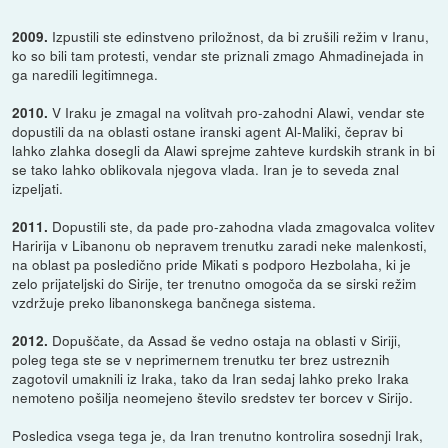
Izpustili ste edinstveno priložnost, da bi zrušili režim v Iranu,
2009.
ko so bili tam protesti, vendar ste priznali zmago Ahmadinejada in
ga naredili legitimnega.
V Iraku je zmagal na volitvah pro-zahodni Alawi, vendar ste
2010.
dopustili da na oblasti ostane iranski agent Al-Maliki, čeprav bi
lahko zlahka dosegli da Alawi sprejme zahteve kurdskih strank in bi
se tako lahko oblikovala njegova vlada. Iran je to seveda znal
izpeljati.
Dopustili ste, da pade pro-zahodna vlada zmagovalca volitev
2011.
Haririja v Libanonu ob nepravem trenutku zaradi neke malenkosti,
na oblast pa posledično pride Mikati s podporo Hezbolaha, ki je
zelo prijateljski do Sirije, ter trenutno omogoča da se sirski režim
vzdržuje preko libanonskega bančnega sistema.
Dopuščate, da Assad še vedno ostaja na oblasti v Siriji,
2012.
poleg tega ste se v neprimernem trenutku ter brez ustreznih
zagotovil umaknili iz Iraka, tako da Iran sedaj lahko preko Iraka
nemoteno pošilja neomejeno število sredstev ter borcev v Sirijo.
Posledica vsega tega je, da Iran trenutno kontrolira sosednji Irak,