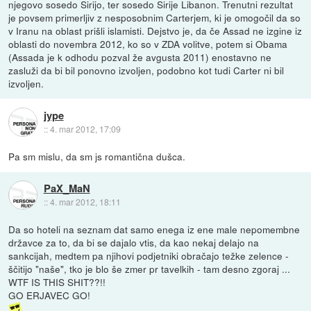
njegovo sosedo Sirijo, ter sosedo Sirije Libanon. Trenutni rezultat
je povsem primerljiv z nesposobnim Carterjem, ki je omogočil da so
v Iranu na oblast prišli islamisti. Dejstvo je, da če Assad ne izgine iz
oblasti do novembra 2012, ko so v ZDA volitve, potem si Obama
(Assada je k odhodu pozval že avgusta 2011) enostavno ne
zasluži da bi bil ponovno izvoljen, podobno kot tudi Carter ni bil
izvoljen.
jype
::
4. mar 2012, 17:09
Pa sm mislu, da sm js romantična dušca.
PaX_MaN
::
4. mar 2012, 18:11
Da so hoteli na seznam dat samo enega iz ene male nepomembne
državce za to, da bi se dajalo vtis, da kao nekaj delajo na
sankcijah, medtem pa njihovi podjetniki obračajo težke zelence -
ščitijo "naše", tko je blo še zmer pr tavelkih - tam desno zgoraj ...
WTF IS THIS SHIT??!!
GO ERJAVEC GO!