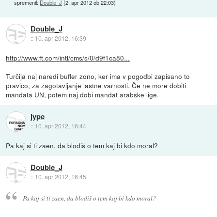
spremenil:
Double_J
(
2. apr 2012 ob 22:03
)
Double_J
::
10. apr 2012, 16:39
http://www.ft.com/intl/cms/s/0/d9f1ca80...
Turčija naj naredi buffer zono, ker ima v pogodbi zapisano to
pravico, za zagotavljanje lastne varnosti. Če ne more dobiti
mandata UN, potem naj dobi mandat arabske lige.
jype
::
10. apr 2012, 16:44
Pa kaj si ti zaen, da blodiš o tem kaj bi kdo moral?
Double_J
::
10. apr 2012, 16:45
Pa kaj si ti zaen, da blodiš o tem kaj bi kdo moral?