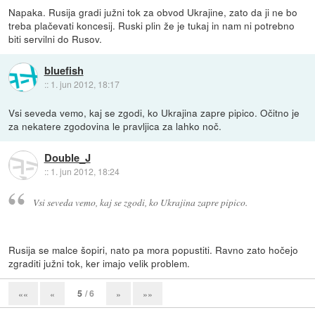
Napaka. Rusija gradi južni tok za obvod Ukrajine, zato da ji ne bo
treba plačevati koncesij. Ruski plin že je tukaj in nam ni potrebno
biti servilni do Rusov.
bluefish
::
1. jun 2012, 18:17
Vsi seveda vemo, kaj se zgodi, ko Ukrajina zapre pipico. Očitno je
za nekatere zgodovina le pravljica za lahko noč.
Double_J
::
1. jun 2012, 18:24
Vsi seveda vemo, kaj se zgodi, ko Ukrajina zapre pipico.
Rusija se malce šopiri, nato pa mora popustiti. Ravno zato hočejo
zgraditi južni tok, ker imajo velik problem.
5
/ 6
««
«
»
»»