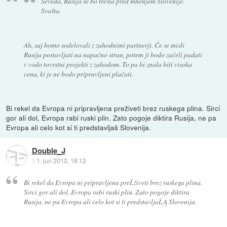
Seveda, Rusija se bo tresla pred mnenjem Slovenije.
Svašta.
Ah, saj bomo sodelovali z zahodnimi partnerji. Če se misli
Rusija postavljati na napačno stran, potem ji bodo začeli padati
v vodo tovrstni projekti z zahodom. To pa bi znala biti visoka
cena, ki je ne bodo pripravljeni plačati.
Bi rekel da Evropa ni pripravljena preživeti brez ruskega plina. Sirci
gor ali dol, Evropa rabi ruski plin. Zato pogoje diktira Rusija, ne pa
Evropa ali celo kot si ti predstavljaš Slovenija.
Double_J
::
1. jun 2012, 18:12
Bi rekel da Evropa ni pripravljena preĹživeti brez ruskega plina.
Sirci gor ali dol, Evropa rabi ruski plin. Zato pogoje diktira
Rusija, ne pa Evropa ali celo kot si ti predstavljaĹĄ Slovenija.