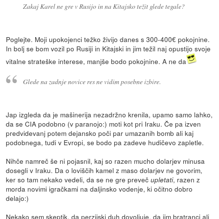
Zakaj Karel ne gre v Rusijo in na Kitajsko težit glede tegale?
Poglejte. Moji upokojenci težko živijo danes s 300-400€ pokojnine.
In bolj se bom vozil po Rusiji in Kitajski in jim težil naj opustijo svoje
vitalne strateške interese, manjše bodo pokojnine. A ne da
Glede na zadnje novice res ne vidim posebne izbire.
Jap izgleda da je mašinerija nezadržno krenila, upamo samo lahko,
da se CIA podobno (v paranojo:) moti kot pri Iraku. Če pa izven
predvidevanj potem dejansko poči par umazanih bomb ali kaj
podobnega, tudi v Evropi, se bodo pa zadeve hudičevo zapletle.
Nihče namreč še ni pojasnil, kaj so razen mucho dolarjev minusa
dosegli v Iraku. Da o loviščih kamel z maso dolarjev ne govorim,
ker so tam nekako vedeli, da se ne gre preveč
, razen z
upletati
morda novimi igračkami na daljinsko vodenje, ki očitno dobro
delajo:)
Nekako sem skeptik, da perzijski duh dovoljuje, da jim bratranci ali