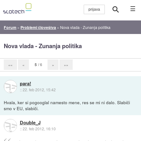
☰
Forum
»
Problemi človeštva
»
Nova vlada - Zunanja politika
Nova vlada - Zunanja politika
5
/ 6
««
«
»
»»
para!
::
22. feb 2012, 15:42
Hvala, ker si pogooglal namesto mene, res se mi ni dalo. Slabiči
smo v EU, slabiči.
Double_J
::
22. feb 2012, 16:10