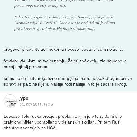
power oppressively or unjustly.
Poleg tega pojma ti očitno nista jasni tudi definiciji pojmov
"demokracija" in "režim". Sodelovanje v tej debati je očitno
prezahtevno za tvoj nivo. Hvala za razumevanje.
pregovor pravi: Ne želi nekomu nečesa, česar si sam ne želiš.
še dobr, da nism na tvojm nivoju. Želeti sočloveku zle namene je
nekaj najbolj groznega.
fantje, je če mate negativno energijo jo morte na kak drug način vn
spravt ne pa z nasiljem. Nasilje rodi nasilje in to je začaran krog.
jype
::
5. nov 2011, 19:16
Loocas> Tole rusko orožje.. problem z njim je v tem, da ni bilo
praktično nikjer uporabljeno v dejanskih akcijah. Pri tem Rusi
občutno zaostajajo za USA.