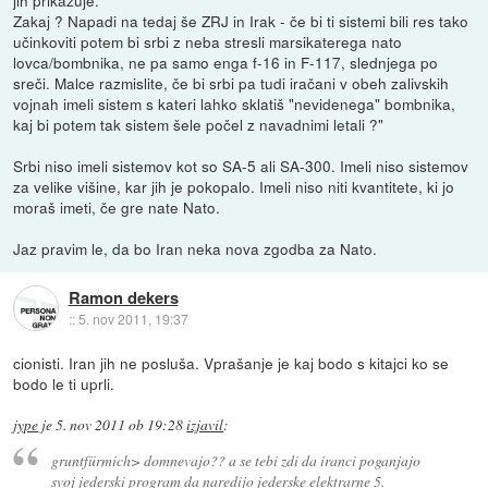
Zakaj ? Napadi na tedaj še ZRJ in Irak - če bi ti sistemi bili res tako
učinkoviti potem bi srbi z neba stresli marsikaterega nato
lovca/bombnika, ne pa samo enga f-16 in F-117, slednjega po
sreči. Malce razmislite, če bi srbi pa tudi iračani v obeh zalivskih
vojnah imeli sistem s kateri lahko sklatiš "nevidenega" bombnika,
kaj bi potem tak sistem šele počel z navadnimi letali ?"
Srbi niso imeli sistemov kot so SA-5 ali SA-300. Imeli niso sistemov
za velike višine, kar jih je pokopalo. Imeli niso niti kvantitete, ki jo
moraš imeti, če gre nate Nato.
Jaz pravim le, da bo Iran neka nova zgodba za Nato.
Ramon dekers
::
5. nov 2011, 19:37
cionisti. Iran jih ne posluša. Vprašanje je kaj bodo s kitajci ko se
bodo le ti uprli.
jype
je
5. nov 2011 ob 19:28
izjavil
:
gruntfürmich> domnevajo?? a se tebi zdi da iranci poganjajo
svoj jederski program da naredijo jederske elektrarne 5.