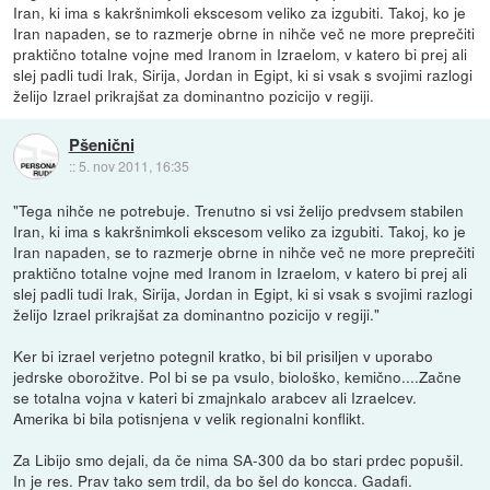
Iran, ki ima s kakršnimkoli ekscesom veliko za izgubiti. Takoj, ko je
Iran napaden, se to razmerje obrne in nihče več ne more preprečiti
praktično totalne vojne med Iranom in Izraelom, v katero bi prej ali
slej padli tudi Irak, Sirija, Jordan in Egipt, ki si vsak s svojimi razlogi
želijo Izrael prikrajšat za dominantno pozicijo v regiji.
Pšenični
::
5. nov 2011, 16:35
"Tega nihče ne potrebuje. Trenutno si vsi želijo predvsem stabilen
Iran, ki ima s kakršnimkoli ekscesom veliko za izgubiti. Takoj, ko je
Iran napaden, se to razmerje obrne in nihče več ne more preprečiti
praktično totalne vojne med Iranom in Izraelom, v katero bi prej ali
slej padli tudi Irak, Sirija, Jordan in Egipt, ki si vsak s svojimi razlogi
želijo Izrael prikrajšat za dominantno pozicijo v regiji."
Ker bi izrael verjetno potegnil kratko, bi bil prisiljen v uporabo
jedrske oborožitve. Pol bi se pa vsulo, biološko, kemično....Začne
se totalna vojna v kateri bi zmajnkalo arabcev ali Izraelcev.
Amerika bi bila potisnjena v velik regionalni konflikt.
Za Libijo smo dejali, da če nima SA-300 da bo stari prdec popušil.
In je res. Prav tako sem trdil, da bo šel do koncca. Gadafi.