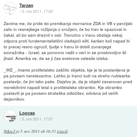
Tarzan
::
5. nov 2011, 17:00
Zanima me, če pride do premikanja mornarice ZDA in VB v perzijski
zaliv in resnejšega rožljanja z orožjem, če bo Iran le opazoval in
čakal, ali bo sam dreznil v osir. Trenutno v Iranu obstaja nekaj
odpora proti fundementalistični vladajoči eliti, karšen koli napad bi
to precej resno ogrozil, ljudje v Iranu bi dobili zunanjega
sovražnika - Izrael, se ponovno našli v veri in se prostovoljno šli
jihad. Amerika ve, da se ji čas svetovne velesile izteka.
_IKE_, imamo protiletalsko zaščito objekta, kje je ta postavljena je
pa povsem nerelavantno. Lahko jo Iranci tudi na streho nuklearke
postavijo, če jim tako paše. Dejstvo je, da je objekt zavarovan pred
morebitnimi napadi letal s protiletalsko obrambo. Kje obrambo
postaviti je pa povsem strateška odločitev, odvisna od večih
dejavnikov.
Loocas
::
5. nov 2011, 17:07
Nikec3
je
5. nov 2011 ob 16:51
izjavil
: