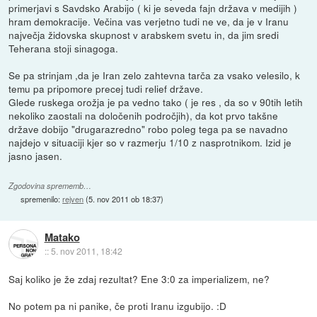
primerjavi s Savdsko Arabijo ( ki je seveda fajn država v medijih )
hram demokracije. Večina vas verjetno tudi ne ve, da je v Iranu
največja židovska skupnost v arabskem svetu in, da jim sredi
Teherana stoji sinagoga.
Se pa strinjam ,da je Iran zelo zahtevna tarča za vsako velesilo, k
temu pa pripomore precej tudi relief države.
Glede ruskega orožja je pa vedno tako ( je res , da so v 90tih letih
nekoliko zaostali na določenih področjih), da kot prvo takšne
države dobijo "drugarazredno" robo poleg tega pa se navadno
najdejo v situaciji kjer so v razmerju 1/10 z nasprotnikom. Izid je
jasno jasen.
Zgodovina sprememb…
spremenilo:
rejven
(
5. nov 2011 ob 18:37
)
Matako
::
5. nov 2011, 18:42
Saj koliko je že zdaj rezultat? Ene 3:0 za imperializem, ne?
No potem pa ni panike, če proti Iranu izgubijo. :D