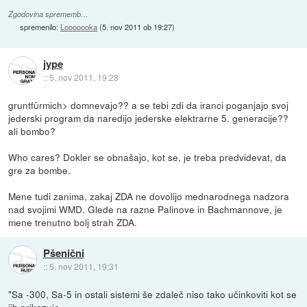
Zgodovina sprememb…
spremenilo:
Looooooka
(
5. nov 2011 ob 19:27
)
jype
::
5. nov 2011, 19:28
gruntfürmich> domnevajo?? a se tebi zdi da iranci poganjajo svoj
jederski program da naredijo jederske elektrarne 5. generacije??
ali bombo?
Who cares? Dokler se obnašajo, kot se, je treba predvidevat, da
gre za bombe.
Mene tudi zanima, zakaj ZDA ne dovolijo mednarodnega nadzora
nad svojimi WMD. Glede na razne Palinove in Bachmannove, je
mene trenutno bolj strah ZDA.
Pšenični
::
5. nov 2011, 19:31
"Sa -300, Sa-5 in ostali sistemi še zdaleč niso tako učinkoviti kot se
jih prikazuje.