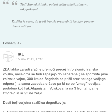
Tudi Ahmed si lahko počasi začne iskati primerno
luknjo/kanal.
Razlika je v tem, da je bil iranski predsednik izvoljen povsem
demokratično
Povsem, a?
_IKE_
::
5. nov 2011, 17:10
ZDA lahko zaradi zračne premoči precej hitro zlomijo iransko
vojsko, načeloma se tudi zapeljejo do Teherana ( se spomnite prve
zalivske vojne, 300 km do Bagdada so prišli brez nekega večjega
odpora ), a sama zasedba države pa bi se po "zmagi" odvijala
podobno kot Irak,Afganistan. Vojskovanja na 3 frontah pa ne
zmorejo in si niti ne želijo.
Dosti bolj verjetna različica dogodkov je:
1. Posamični napadi na "problematične" cilje( objekti, znanstveniki