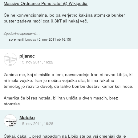
Massive Ordnance Penetrator @ Wikipedia
Če ne konvencionalna, bo pa verjetno kakšna atomska bunker
buster zadeva moči cca 0.3kT ali nekaj več.
Zgodovina sprememb…
spremenil:
Loocas
(
5. nov 2011 ob 16:15
)
pijanec
::
5. nov 2011, 16:22
Zanima me, kaj si mislite o tem, navsezadnje Iran ni ravno Libija, ki
ni imela vojske. Iran je močna vojaška sila, ki ima raketno
tehnologijo razvito dovolj, da lahko bombe dostavi kamor koli hoče.
Amerika če bi res hotela, bi iran uničla u dveh mescih, brez
atomske.
Matako
::
5. nov 2011, 16:28
Čakaj, čakaj... pred napadom na Libijo ste pa vsi omenjali da je