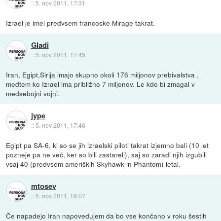
::
5. nov 2011, 17:31
Izrael je imel predvsem francoske Mirage takrat.
Gladi
::
5. nov 2011, 17:45
Iran, Egipt,Sirija imajo skupno okoli 176 miljonov prebivalstva ,
medtem ko Izrael ima približno 7 miljonov. Le kdo bi zmagal v
medsebojni vojni.
jype
::
5. nov 2011, 17:46
Egipt pa SA-6, ki so se jih izraelski piloti takrat izjemno bali (10 let
pozneje pa ne več, ker so bili zastareli), saj so zaradi njih izgubili
vsaj 40 (predvsem ameriških Skyhawk in Phantom) letal.
mtosev
::
5. nov 2011, 18:07
Če napadejo Iran napovedujem da bo vse končano v roku šestih