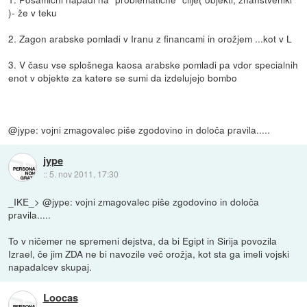
)- že v teku
2. Zagon arabske pomladi v Iranu z financami in orožjem ...kot v L
3. V času vse splošnega kaosa arabske pomladi pa vdor specialnih
enot v objekte za katere se sumi da izdelujejo bombo
@jype: vojni zmagovalec piše zgodovino in določa pravila.....
jype
::
5. nov 2011, 17:30
_IKE_> @jype: vojni zmagovalec piše zgodovino in določa
pravila.....
To v ničemer ne spremeni dejstva, da bi Egipt in Sirija povozila
Izrael, če jim ZDA ne bi navozile več orožja, kot sta ga imeli vojski
napadalcev skupaj.
Loocas