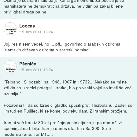
Očitno je seznam malo daljši kot si ga ti omenil. Za počisti je še
marsikatera ne demokratična država, ne vidim pa zakaj bi ene
priviligiral druga pa ne.
Loocas
::
5. nov 2011, 18:24
Joj, res nisem vedel, no ... pff... govorimo o arabskih oziroma
islamskih državah oziroma o arabski pomladi.
Pšenični
::
5. nov 2011, 18:24
"Telbanc : Si pozabil na 1948, 1967 in 1973?....Nekako se mi ne
zdi da so Izraelci potegnili kratko, hjo po vsaki vojni so imeli še več
ozemlja."
Pozabil si ti, da so Izraelci gladko spušili proti Hezbolahu. Zadeli so
jim tud en Rušilec, ki se komej odvleku dam. Z Iranskim orožjem.
Iran ni več Iran iz 80 let prejšnjega stoletja ko je po oborožitvi
spominjal na Libijo. Iran je danes sila. Ima Sa-300, Sa-5
modernizirane, Tor M1.....