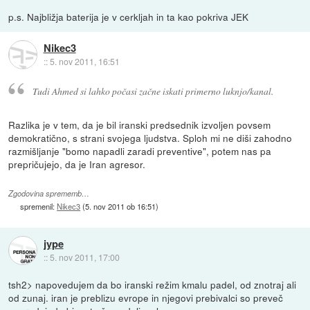
p.s. Najbližja baterija je v cerkljah in ta kao pokriva JEK
Nikec3
::
5. nov 2011, 16:51
Tudi Ahmed si lahko počasi začne iskati primerno luknjo/kanal.
Razlika je v tem, da je bil iranski predsednik izvoljen povsem
demokratično, s strani svojega ljudstva. Sploh mi ne diši zahodno
razmišljanje "bomo napadli zaradi preventive", potem nas pa
prepričujejo, da je Iran agresor.
Zgodovina sprememb…
spremenil:
Nikec3
(
5. nov 2011 ob 16:51
)
jype
::
5. nov 2011, 17:00
tsh2> napovedujem da bo iranski režim kmalu padel, od znotraj ali
od zunaj. iran je preblizu evrope in njegovi prebivalci so preveč