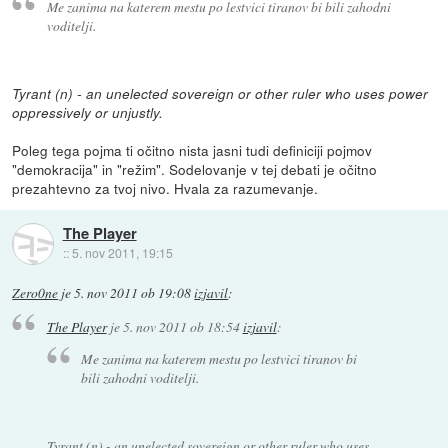
Me zanima na katerem mestu po lestvici tiranov bi bili zahodni
voditelji.
Tyrant (n) - an unelected sovereign or other ruler who uses power
oppressively or unjustly.
Poleg tega pojma ti očitno nista jasni tudi definiciji pojmov
"demokracija" in "režim". Sodelovanje v tej debati je očitno
prezahtevno za tvoj nivo. Hvala za razumevanje.
The Player
::
5. nov 2011, 19:15
Zero0ne
je
5. nov 2011 ob 19:08
izjavil
:
The Player
je
5. nov 2011 ob 18:54
izjavil
:
Me zanima na katerem mestu po lestvici tiranov bi
bili zahodni voditelji.
Tyrant (n) - an unelected sovereign or other ruler who uses