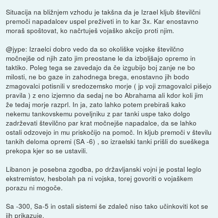
Situacija na bližnjem vzhodu je takšna da je Izrael kljub številčni
premoči napadalcev uspel preživeti in to kar 3x. Kar enostavno
moraš spoštovat, ko načrtuješ vojaško akcijo proti njim.
@jype: Izraelci dobro vedo da so okoliške vojske številčno
močnejše od njih zato jim preostane le da izboljšajo opremo in
taktiko. Poleg tega se zavedajo da če izgubijo boj zanje ne bo
milosti, ne bo gaze in zahodnega brega, enostavno jih bodo
zmagovalci potisnili v sredozemsko morje ( jp voji zmagovalci pišejo
pravila ) z eno izjemno da sedaj ne bo Abrahama ali kdor koli jim
že tedaj morje razprl. In ja, zato lahko potem prebiraš kako
nekemu tankovskemu poveljniku z par tanki uspe tako dolgo
zadrževati številčno par krat močnejše napadalce, da se lahko
ostali odzovejo in mu priskočijo na pomoč. In kljub premoči v številu
tankih deloma opremi (SA -6) , so izraelski tanki prišli do sueškega
prekopa kjer so se ustavili.
Libanon je posebna zgodba, po državljanski vojni je postal leglo
ekstremistov, hesbolah pa ni vojska, torej govoriti o vojaškem
porazu ni mogoče.
Sa -300, Sa-5 in ostali sistemi še zdaleč niso tako učinkoviti kot se
jih prikazuje.