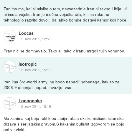
Zanima me, kaj si mislite o tem, navsezadnje Iran ni ravno Libija, ki
ni imela vojske. Iran je močna vojaška sila, ki ima raketno
tehnologijo razvito dovolj, da lahko bombe dostavi kamor koli hoče.
Loocas
::
5. nov 2011, 12:51
Prav nič ne domnevajo. Tako ali tako v Iranu mrgoli tujih vohunov.
Isotropic
::
5. nov 2011, 15:11
iran ima 3rd-world army. ne bodo napadli nobenega, itak so ze
2008-9 omenjali napad, invazijo, vse.
Looooooka
::
5. nov 2011, 15:16
Me zanima kaj bojo rekl k bo Libija ratala ekstremisticno islamska
drzava s serijatskim pravom.S kaksnim bullshit izgovorom se bojo
pol vn vlekl...