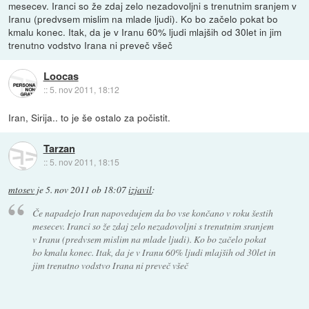
mesecev. Iranci so že zdaj zelo nezadovoljni s trenutnim sranjem v
Iranu (predvsem mislim na mlade ljudi). Ko bo začelo pokat bo
kmalu konec. Itak, da je v Iranu 60% ljudi mlajših od 30let in jim
trenutno vodstvo Irana ni preveč všeč
Loocas
::
5. nov 2011, 18:12
Iran, Sirija.. to je še ostalo za počistit.
Tarzan
::
5. nov 2011, 18:15
mtosev
je
5. nov 2011 ob 18:07
izjavil
:
Če napadejo Iran napovedujem da bo vse končano v roku šestih
mesecev. Iranci so že zdaj zelo nezadovoljni s trenutnim sranjem
v Iranu (predvsem mislim na mlade ljudi). Ko bo začelo pokat
bo kmalu konec. Itak, da je v Iranu 60% ljudi mlajših od 30let in
jim trenutno vodstvo Irana ni preveč všeč