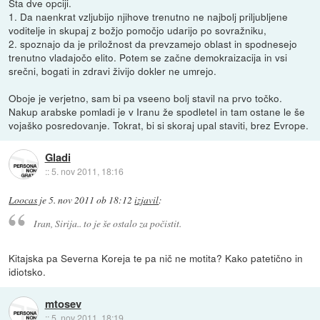
Sta dve opciji.
1. Da naenkrat vzljubijo njihove trenutno ne najbolj priljubljene
voditelje in skupaj z božjo pomočjo udarijo po sovražniku,
2. spoznajo da je priložnost da prevzamejo oblast in spodnesejo
trenutno vladajočo elito. Potem se začne demokraizacija in vsi
srečni, bogati in zdravi živijo dokler ne umrejo.
Oboje je verjetno, sam bi pa vseeno bolj stavil na prvo točko.
Nakup arabske pomladi je v Iranu že spodletel in tam ostane le še
vojaško posredovanje. Tokrat, bi si skoraj upal staviti, brez Evrope.
Gladi
::
5. nov 2011, 18:16
Loocas
je
5. nov 2011 ob 18:12
izjavil
:
Iran, Sirija.. to je še ostalo za počistit.
Kitajska pa Severna Koreja te pa nič ne motita? Kako patetično in
idiotsko.
mtosev
::
5. nov 2011, 18:19