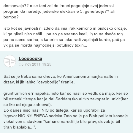
domnevajo?? a se tebi zdi da iranci poganjajo svoj jederski
program da naredijo jederske elektrarne 5. generacije?? ali
bombo?
isto kot se javnosti ni zdelo da ima irak kemično in biološko orožje,
ki ga nikoli niso našli... pa so ga vseeno imeli, in to na tisoče ton.
pa ne samo sarina, s katerim so tako radi zaplinjali kurde, pač pa
vx pa še morda najmočnejši botulinov toxin...
Looooooka
::
5. nov 2011, 19:25
Bat se je treba samo dneva, ko Americanom zmanjka nafte in
drzav, ki jih lahko "osvobodijo" tiranije.
gruntfürmich err napaka.Tisto kar so nasli so vedli, da majo, ker so
bli ostanki tistega kar je dal Saddam tko al tko zakopat in unicit(ker
so tko od njega zahteval).
Do danes niso nasli NIC od tistega, kar so uporabili za
izgovor.NIC.Niti ENEGA sodcka.Zato se je pa Blair pol leta kasneje
vlekel ven s stavkom "kar smo naredili je bilo prav, clovek je bil
tiran blablabla...".