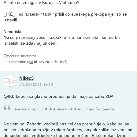
A zato so zmagali v Koreji in Vietnamu?
_IKE_> so izraelski
tanki
prišli do sueškega prekopa kjer so se
*
*
ustavili.
*ameriški
*Ki so jih prejšnji večer razpakiral z ameriških letal, ker so bili
izraelski že zdavnaj uničeni.
Zgodovina sprememb…
spremenilo:
jype
(
5. nov 2011 ob 19:18
)
Nikec3
::
5. nov 2011, 19:18
@IKE Izraelska glavna prednost je da imajo za sabo ZDA.
Jedrsko orožje v rokah Arabcev nikakor ni najboljša zadeva.
Ne vem no. Zahodni voditelji nas cel čas prepričujejo, kako naj se
bojimo jedrskega erožja v rokah Arabcev, ampak koliko jaz vem, so
do sedaj edini vrgli jedrsko bombo američani. Pa še nekaj. Izrael