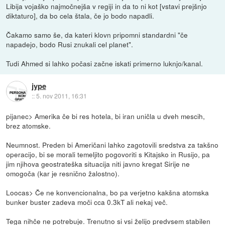
Libija vojaško najmočnejša v regiji in da to ni kot [vstavi prejšnjo
diktaturo], da bo cela štala, če jo bodo napadli.
Čakamo samo še, da kateri klovn pripomni standardni "če
napadejo, bodo Rusi znukali cel planet".
Tudi Ahmed si lahko počasi začne iskati primerno luknjo/kanal.
jype
::
5. nov 2011, 16:31
pijanec> Amerika če bi res hotela, bi iran uničla u dveh mescih,
brez atomske.
Neumnost. Preden bi Američani lahko zagotovili sredstva za takšno
operacijo, bi se morali temeljito pogovoriti s Kitajsko in Rusijo, pa
jim njihova geostrateška situacija niti javno kregat Sirije ne
omogoča (kar je resnično žalostno).
Loocas> Če ne konvencionalna, bo pa verjetno kakšna atomska
bunker buster zadeva moči cca 0.3kT ali nekaj več.
Tega nihče ne potrebuje. Trenutno si vsi želijo predvsem stabilen