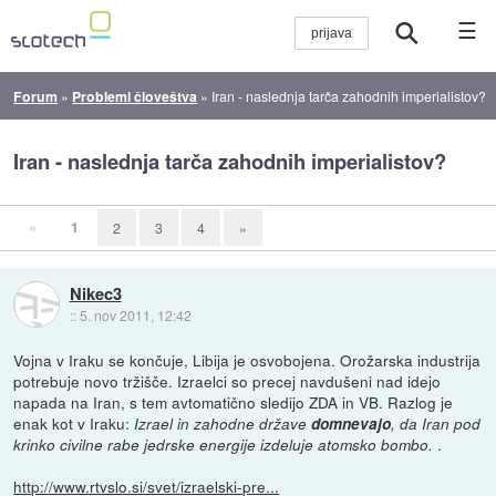
☰
Forum
»
Problemi človeštva
»
Iran - naslednja tarča zahodnih imperialistov?
Iran - naslednja tarča zahodnih imperialistov?
«
1
2
3
4
»
Nikec3
::
5. nov 2011, 12:42
Vojna v Iraku se končuje, Libija je osvobojena. Orožarska industrija
potrebuje novo tržišče. Izraelci so precej navdušeni nad idejo
napada na Iran, s tem avtomatično sledijo ZDA in VB. Razlog je
enak kot v Iraku:
Izrael in zahodne države
domnevajo
, da Iran pod
.
krinko civilne rabe jedrske energije izdeluje atomsko bombo.
http://www.rtvslo.si/svet/izraelski-pre...