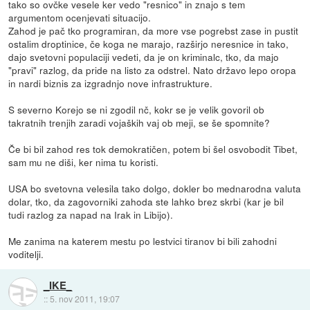
tako so ovčke vesele ker vedo "resnico" in znajo s tem
argumentom ocenjevati situacijo.
Zahod je pač tko programiran, da more vse pogrebst zase in pustit
ostalim droptinice, če koga ne marajo, razširjo neresnice in tako,
dajo svetovni populaciji vedeti, da je on kriminalc, tko, da majo
"pravi" razlog, da pride na listo za odstrel. Nato državo lepo oropa
in nardi biznis za izgradnjo nove infrastrukture.
S severno Korejo se ni zgodil nč, kokr se je velik govoril ob
takratnih trenjih zaradi vojaških vaj ob meji, se še spomnite?
Če bi bil zahod res tok demokratičen, potem bi šel osvobodit Tibet,
sam mu ne diši, ker nima tu koristi.
USA bo svetovna velesila tako dolgo, dokler bo mednarodna valuta
dolar, tko, da zagovorniki zahoda ste lahko brez skrbi (kar je bil
tudi razlog za napad na Irak in Libijo).
Me zanima na katerem mestu po lestvici tiranov bi bili zahodni
voditelji.
_IKE_
::
5. nov 2011, 19:07