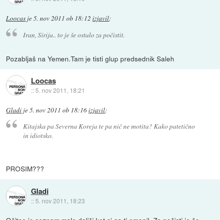
Loocas
je
5. nov 2011 ob 18:12
izjavil
:
Iran, Sirija.. to je še ostalo za počistit.
Pozabljaš na Yemen.Tam je tisti glup predsednik Saleh
Loocas
::
5. nov 2011, 18:21
Gladi
je
5. nov 2011 ob 18:16
izjavil
:
Kitajska pa Severna Koreja te pa nič ne motita? Kako patetično
in idiotsko.
PROSIM???
Gladi
::
5. nov 2011, 18:23