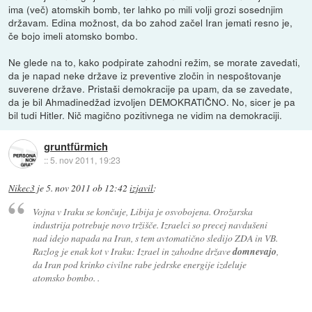
ima (več) atomskih bomb, ter lahko po mili volji grozi sosednjim
državam. Edina možnost, da bo zahod začel Iran jemati resno je,
če bojo imeli atomsko bombo.
Ne glede na to, kako podpirate zahodni režim, se morate zavedati,
da je napad neke države iz preventive zločin in nespoštovanje
suverene države. Pristaši demokracije pa upam, da se zavedate,
da je bil Ahmadinedžad izvoljen DEMOKRATIČNO. No, sicer je pa
bil tudi Hitler. Nič magično pozitivnega ne vidim na demokraciji.
gruntfürmich
::
5. nov 2011, 19:23
Nikec3
je
5. nov 2011 ob 12:42
izjavil
:
Vojna v Iraku se končuje, Libija je osvobojena. Orožarska
industrija potrebuje novo tržišče. Izraelci so precej navdušeni
nad idejo napada na Iran, s tem avtomatično sledijo ZDA in VB.
Razlog je enak kot v Iraku:
Izrael in zahodne države
domnevajo
,
da Iran pod krinko civilne rabe jedrske energije izdeluje
atomsko bombo.
.