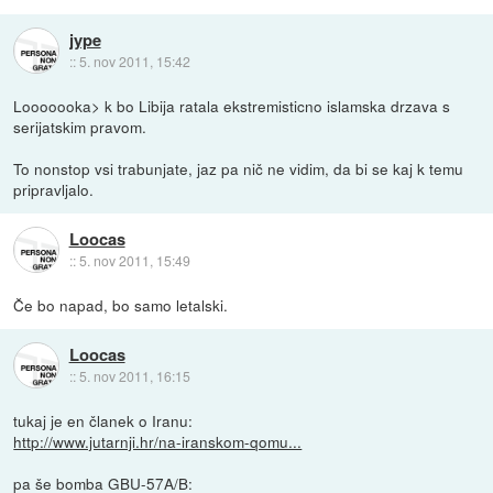
jype
::
5. nov 2011, 15:42
Looooooka> k bo Libija ratala ekstremisticno islamska drzava s
serijatskim pravom.
To nonstop vsi trabunjate, jaz pa nič ne vidim, da bi se kaj k temu
pripravljalo.
Loocas
::
5. nov 2011, 15:49
Če bo napad, bo samo letalski.
Loocas
::
5. nov 2011, 16:15
tukaj je en članek o Iranu:
http://www.jutarnji.hr/na-iranskom-qomu...
pa še bomba GBU-57A/B: