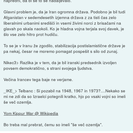
napredni, da bi se to še nadaljevalo.
Glavni problem je, da je Iran ogromna država. Podobno je bil tudi
Afganistan v sedemdesetih izjemna država z za tisti čas zelo
liberalnimi urbanimi središči in vsemi živimi norci z brisačami na
glavah po skala naokoli. Ko je hladna vojna terjala svoj davek, je
šlo vse zelo hitro prot hudiču.
To se je v Iranu že zgodilo, stabilizacija postislamistične države je
pa nekaj, česar ne moremo pomagat pospešit s silo od zunaj.
Nikec3> Razlika je v tem, da je bil iranski predsednik izvoljen
povsem demokratično, s strani svojega ljudstva.
Večina Irancev tega baje ne verjame.
_IKE_> Telbanc : Si pozabil na 1948, 1967 in 1973?....Nekako se
mi ne zdi da so Izraelci potegnili kratko, hjo po vsaki vojni so imeli
še več ozemlja.
Yom Kippur War @ Wikipedia
Bo treba mal prebrat, čemu so imeli "še več ozemlja".