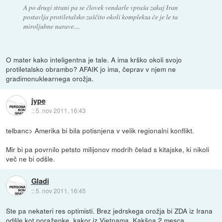
A po drugi strani pa se človek vendarle vpraša zakaj Iran
postavlja protiletalsko zaščito okoli kompleksa če je le ta
miroljubne narave....
O mater kako inteligentna je tale. A ima krško okoli svojo
protiletalsko obrambo? AFAIK jo ima, čeprav v njem ne
gradimonuklearnega orožja.
jype
::
5. nov 2011, 16:43
telbanc> Amerika bi bila potisnjena v velik regionalni konflikt.
Mir bi pa povrnilo petsto milijonov modrih čelad s kitajske, ki nikoli
več ne bi odšle.
Gladi
::
5. nov 2011, 16:45
Ste pa nekateri res optimisti. Brez jedrskega orožja bi ZDA iz Irana
odšle kot poraženke, kakor iz Vietnama. Kakšna 2 mesca.