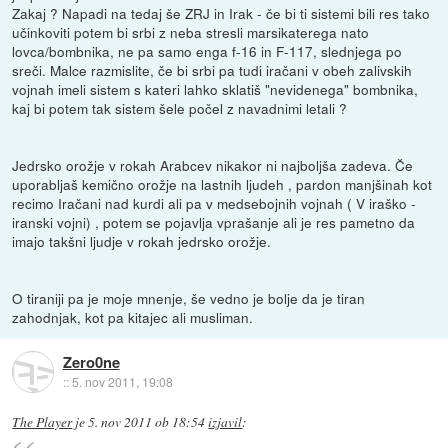
Zakaj ? Napadi na tedaj še ZRJ in Irak - če bi ti sistemi bili res tako
učinkoviti potem bi srbi z neba stresli marsikaterega nato
lovca/bombnika, ne pa samo enga f-16 in F-117, slednjega po
sreči. Malce razmislite, če bi srbi pa tudi iračani v obeh zalivskih
vojnah imeli sistem s kateri lahko sklatiš "nevidenega" bombnika,
kaj bi potem tak sistem šele počel z navadnimi letali ?
Jedrsko orožje v rokah Arabcev nikakor ni najboljša zadeva. Če
uporabljaš kemično orožje na lastnih ljudeh , pardon manjšinah kot
recimo Iračani nad kurdi ali pa v medsebojnih vojnah ( V iraško -
iranski vojni) , potem se pojavlja vprašanje ali je res pametno da
imajo takšni ljudje v rokah jedrsko orožje.
O tiraniji pa je moje mnenje, še vedno je bolje da je tiran
zahodnjak, kot pa kitajec ali musliman.
Zero0ne
::
5. nov 2011, 19:08
The Player
je
5. nov 2011 ob 18:54
izjavil
: