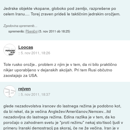
Jedrske objekte vkopane, globoko pod zemljo, razprešene po
celem Iranu.... Torej zraven prideš le taktičnim jedrskim orožjem.
Zgodovina sprememb…
spremenilo:
Pšenični
(
5. nov 2011 ob 18:25
)
Loocas
::
5. nov 2011, 18:26
Tole rusko orožje.. problem z njim je v tem, da ni bilo praktično
nikjer uporabljeno v dejanskih akcijah. Pri tem Rusi občutno
zaostajajo za USA.
rejven
::
5. nov 2011, 18:37
glede nezadovolstva irancev do lastnega režima je podobno kot,
da bi rekel, da je večina Angležev/Američanov,Nemcev...itd
nezadovljna do lastnega režima. Edina razlika je v tem, da ko
poročajo o zahodnem svetu je "proti režimu" nekaj sto/tisoč ljudi v
primeru Iranski demostracij pa skoraj, če ne že večina. Iran je v