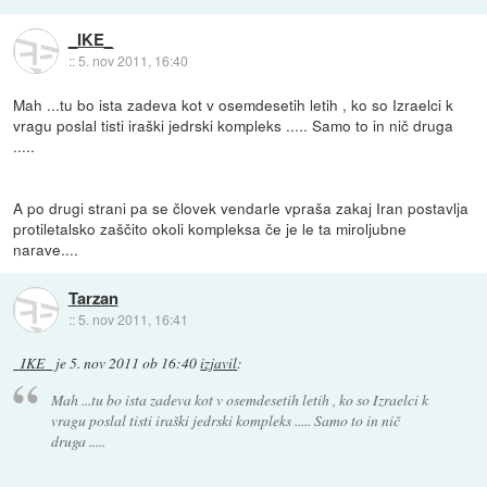
_IKE_
::
5. nov 2011, 16:40
Mah ...tu bo ista zadeva kot v osemdesetih letih , ko so Izraelci k
vragu poslal tisti iraški jedrski kompleks ..... Samo to in nič druga
.....
A po drugi strani pa se človek vendarle vpraša zakaj Iran postavlja
protiletalsko zaščito okoli kompleksa če je le ta miroljubne
narave....
Tarzan
::
5. nov 2011, 16:41
_IKE_
je
5. nov 2011 ob 16:40
izjavil
:
Mah ...tu bo ista zadeva kot v osemdesetih letih , ko so Izraelci k
vragu poslal tisti iraški jedrski kompleks ..... Samo to in nič
druga .....