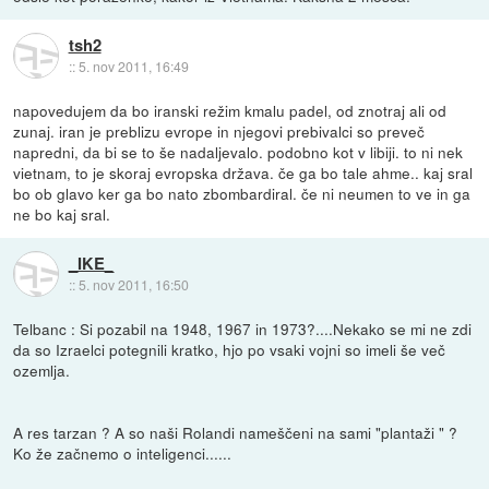
tsh2
::
5. nov 2011, 16:49
napovedujem da bo iranski režim kmalu padel, od znotraj ali od
zunaj. iran je preblizu evrope in njegovi prebivalci so preveč
napredni, da bi se to še nadaljevalo. podobno kot v libiji. to ni nek
vietnam, to je skoraj evropska država. če ga bo tale ahme.. kaj sral
bo ob glavo ker ga bo nato zbombardiral. če ni neumen to ve in ga
ne bo kaj sral.
_IKE_
::
5. nov 2011, 16:50
Telbanc : Si pozabil na 1948, 1967 in 1973?....Nekako se mi ne zdi
da so Izraelci potegnili kratko, hjo po vsaki vojni so imeli še več
ozemlja.
A res tarzan ? A so naši Rolandi nameščeni na sami "plantaži " ?
Ko že začnemo o inteligenci......