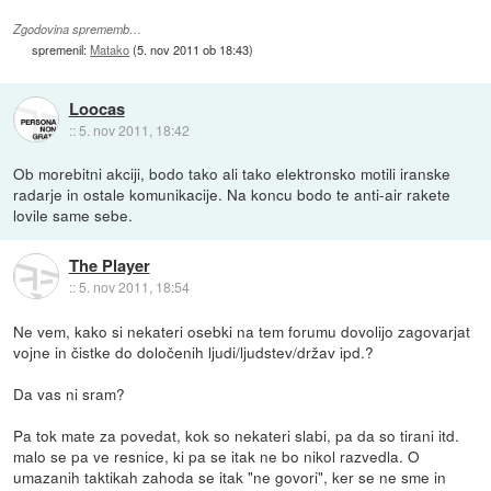
Zgodovina sprememb…
spremenil:
Matako
(
5. nov 2011 ob 18:43
)
Loocas
::
5. nov 2011, 18:42
Ob morebitni akciji, bodo tako ali tako elektronsko motili iranske
radarje in ostale komunikacije. Na koncu bodo te anti-air rakete
lovile same sebe.
The Player
::
5. nov 2011, 18:54
Ne vem, kako si nekateri osebki na tem forumu dovolijo zagovarjat
vojne in čistke do določenih ljudi/ljudstev/držav ipd.?
Da vas ni sram?
Pa tok mate za povedat, kok so nekateri slabi, pa da so tirani itd.
malo se pa ve resnice, ki pa se itak ne bo nikol razvedla. O
umazanih taktikah zahoda se itak "ne govori", ker se ne sme in