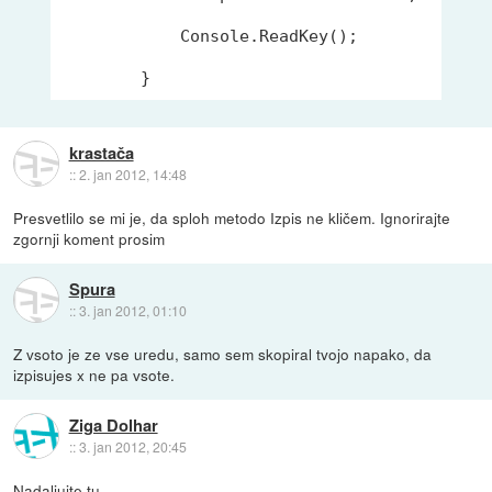
            Console.ReadKey();

krastača
::
2. jan 2012, 14:48
Presvetlilo se mi je, da sploh metodo Izpis ne kličem. Ignorirajte
zgornji koment prosim
Spura
::
3. jan 2012, 01:10
Z vsoto je ze vse uredu, samo sem skopiral tvojo napako, da
izpisujes x ne pa vsote.
Ziga Dolhar
::
3. jan 2012, 20:45
Nadaljujte tu.