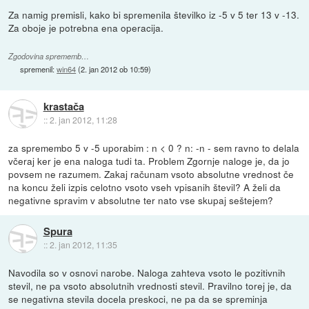
Za namig premisli, kako bi spremenila številko iz -5 v 5 ter 13 v -13.
Za oboje je potrebna ena operacija.
Zgodovina sprememb…
spremenil:
win64
(
2. jan 2012 ob 10:59
)
krastača
::
2. jan 2012, 11:28
za spremembo 5 v -5 uporabim : n < 0 ? n: -n - sem ravno to delala
včeraj ker je ena naloga tudi ta. Problem Zgornje naloge je, da jo
povsem ne razumem. Zakaj računam vsoto absolutne vrednost če
na koncu želi izpis celotno vsoto vseh vpisanih števil? A želi da
negativne spravim v absolutne ter nato vse skupaj seštejem?
Spura
::
2. jan 2012, 11:35
Navodila so v osnovi narobe. Naloga zahteva vsoto le pozitivnih
stevil, ne pa vsoto absolutnih vrednosti stevil. Pravilno torej je, da
se negativna stevila docela preskoci, ne pa da se spreminja