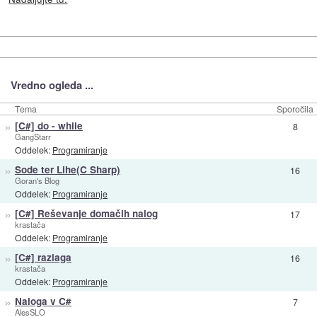
Vredno ogleda ...
Tema
Sporočila
»
[C#] do - while
8
GangStarr
Oddelek:
Programiranje
»
Sode ter Lihe(C Sharp)
16
Goran's Blog
Oddelek:
Programiranje
»
[C#] Reševanje domačih nalog
17
krastača
Oddelek:
Programiranje
»
[C#] razlaga
16
krastača
Oddelek:
Programiranje
»
Naloga v C#
7
AlesSLO