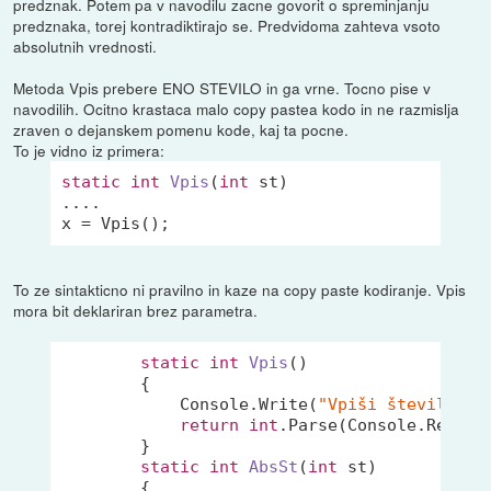
predznak. Potem pa v navodilu zacne govorit o spreminjanju
predznaka, torej kontradiktirajo se. Predvidoma zahteva vsoto
absolutnih vrednosti.
Metoda Vpis prebere ENO STEVILO in ga vrne. Tocno pise v
navodilih. Ocitno krastaca malo copy pastea kodo in ne razmislja
zraven o dejanskem pomenu kode, kaj ta pocne.
To je vidno iz primera:
static
int
Vpis
(
int
 st
)

....

x
To ze sintakticno ni pravilno in kaze na copy paste kodiranje. Vpis
mora bit deklariran brez parametra.
static
int
Vpis
(
)
        {

            Console.Write(
"Vpiši število: "
return
int
.Parse(Console.ReadLin
        }

static
int
AbsSt
(
int
 st
)
        {
