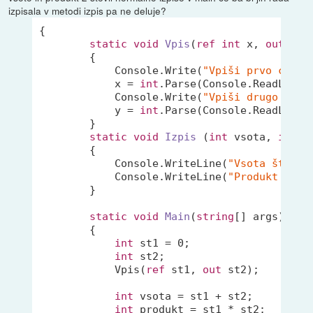
izpisala v metodi izpis pa ne deluje?
{

static
void
Vpis
(
ref
int
 x, 
out
int
        {

            Console.Write(
"Vpiši prvo celo 
            x = 
int
.Parse(Console.ReadLine()
            Console.Write(
"Vpiši drugo celo
            y = 
int
.Parse(Console.ReadLine()
        }

static
void
Izpis
 (
int
 vsota, 
int
 p
        {

            Console.WriteLine(
"Vsota števil
            Console.WriteLine(
"Produkt štev
        }

static
void
Main
(
string
[] args
)
        {

int
 st1 = 
0
;

int
 st2;

            Vpis(
ref
 st1, 
out
 st2);

int
 vsota = st1 + st2;

int
 produkt = st1 * st2;
