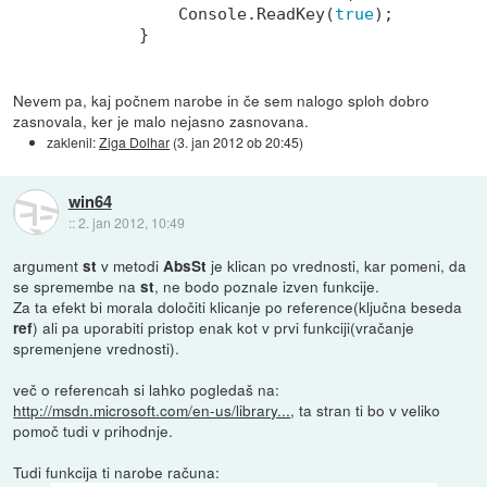
            Console.ReadKey(
true
);

Nevem pa, kaj počnem narobe in če sem nalogo sploh dobro
zasnovala, ker je malo nejasno zasnovana.
zaklenil:
Ziga Dolhar
(
3. jan 2012 ob 20:45
)
win64
::
2. jan 2012, 10:49
argument
v metodi
je klican po vrednosti, kar pomeni, da
st
AbsSt
se spremembe na
, ne bodo poznale izven funkcije.
st
Za ta efekt bi morala določiti klicanje po reference(ključna beseda
) ali pa uporabiti pristop enak kot v prvi funkciji(vračanje
ref
spremenjene vrednosti).
več o referencah si lahko pogledaš na:
http://msdn.microsoft.com/en-us/library...
, ta stran ti bo v veliko
pomoč tudi v prihodnje.
Tudi funkcija ti narobe računa: