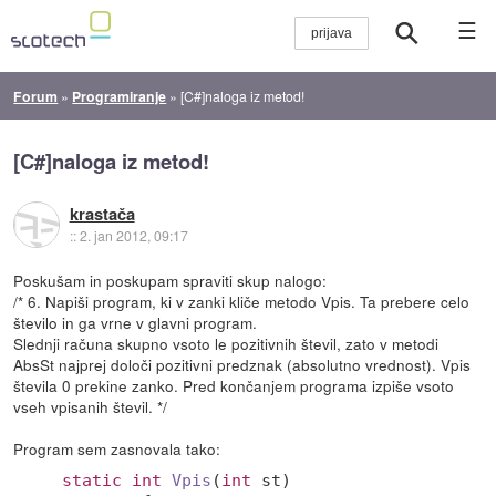
☰
Forum
»
Programiranje
»
[C#]naloga iz metod!
[C#]naloga iz metod!
krastača
::
2. jan 2012, 09:17
Poskušam in poskupam spraviti skup nalogo:
/* 6. Napiši program, ki v zanki kliče metodo Vpis. Ta prebere celo
število in ga vrne v glavni program.
Slednji računa skupno vsoto le pozitivnih števil, zato v metodi
AbsSt najprej določi pozitivni predznak (absolutno vrednost). Vpis
števila 0 prekine zanko. Pred končanjem programa izpiše vsoto
vseh vpisanih števil. */
Program sem zasnovala tako:
static
int
Vpis
(
int
 st
)