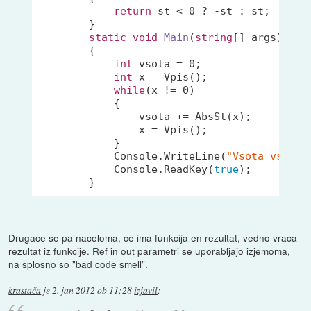
return
 st < 
0
 ? -st : st;

        }

static
void
Main
(
string
[] args
)
        {

int
 vsota = 
0
;

int
 x = Vpis();

while
(x != 
0
) 

            {

                vsota += AbsSt(x);

                x = Vpis();

            }

            Console.WriteLine(
"Vsota vseh v
            Console.ReadKey(
true
);

Drugace se pa naceloma, ce ima funkcija en rezultat, vedno vraca
rezultat iz funkcije. Ref in out parametri se uporabljajo izjemoma,
na splosno so "bad code smell".
krastača
je
2. jan 2012 ob 11:28
izjavil
: