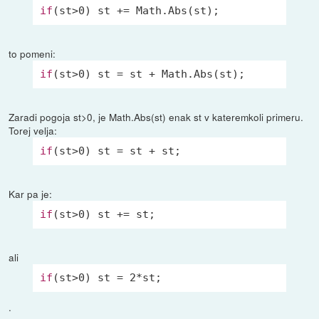
if
(st>
0
) st += 
Math
to pomeni:
if
(st>
0
) st = st + 
Math
.Abs(st);
Zaradi pogoja st>0, je Math.Abs(st) enak st v kateremkoli primeru.
Torej velja:
if
(st>
0
) st = st + st;
Kar pa je:
if
(st>
0
) st += st;
ali
if
(st>
0
) st = 
2
*st;
.