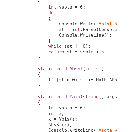
        {

int
 vsota = 
0
;

do
            {

                Console.Write(
"Vpiši števil
                st = 
int
.Parse(Console.ReadL
                Console.WriteLine();

            }

while
 (st != 
0
);

return
 st = vsota + st; 

        }

static
void
AbsSt
(
int
 st
)
        {

if
 (st > 
0
) st += Math.Abs(st);

        }

static
void
Main
(
string
[] args
)
        {

int
 vsota = 
0
;

int
 x;

            x = Vpis();

            AbsSt(x);

            Console.WriteLine(
"Vsota vseh v