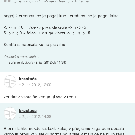
za spremembo 5 v -5 uporabim : n < 0 ? n: -n
pogoj ? vrednost ce je pogoj true : vrednost ce je pogoj false
-5 -> n < 0 = true -> prva klavzula -> n -> -5
5 -> n < 0 = false -> druga klavzula -> -n -> -5
Kontra si napisala kot je pravilno.
Zgodovina sprememb…
spremenil:
Spura
(
2. jan 2012 ob 11:38
)
krastača
::
2. jan 2012, 12:00
vendar z vsoto še vedno ni vse v redu
krastača
::
2. jan 2012, 14:38
A bi mi lahko nekdo razložil, zakaj v programu ki ga bom dodala -
vsoto in produkt 2 števil normalno izpiše v main če ba bi jih rada