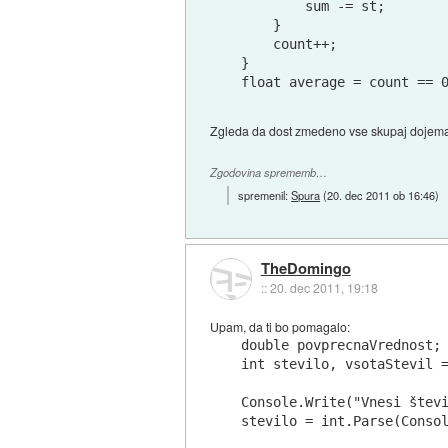
        sum -= st;

    }

    count++;

}

Zgleda da dost zmedeno vse skupaj dojemas. 
Zgodovina sprememb…
spremenil:
Spura
(
20. dec 2011 ob 16:46
)
TheDomingo
::
20. dec 2011, 19:18
Upam, da ti bo pomagalo:
double povprecnaVrednost;

int stevilo, vsotaStevil =
Console.Write("Vnesi števi
stevilo = int.Parse(Consol