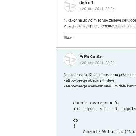
detroit
::
20. dec 2011, 22:24
1. kakor na uč vidim so vse zadeve delujoče 
2. Ne poslušej spure, demotivacijo lahko naj
Skero
FrEaKmAn
::
20. dec 2011, 22:39
še moj pristop. Delamo dokler ne pridemo d
- ali povprečje absolutnih števil
- ali povprečje vnešenih števil (to dela tren
double average = 0;

int input, sum = 0, inputs
do 

{

    Console.WriteLine("Vne