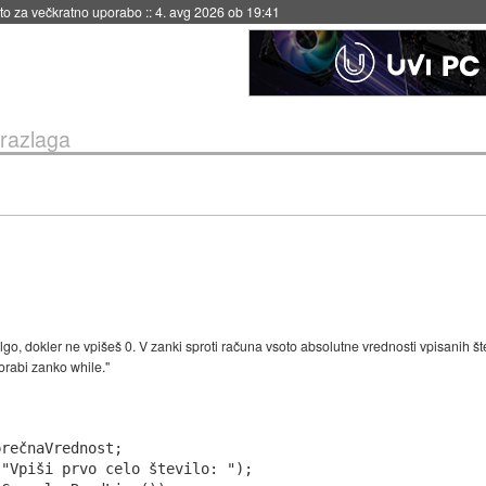
eto za večkratno uporabo
::
4. avg 2026 ob 19:41
 razlaga
olgo, dokler ne vpišeš 0. V zanki sproti računa vsoto absolutne vrednosti vpisanih š
orabi zanko while."
rečnaVrednost;

"Vpiši prvo celo število: ");
