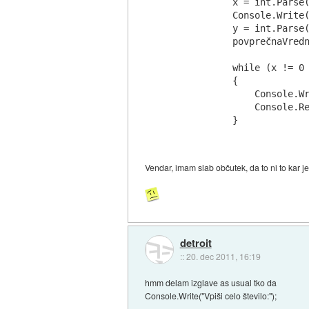
            x = int.Parse(
            Console.Write(
            y = int.Parse(
            povprečnaVredn
            while (x != 0 
            {

                Console.Wr
                Console.Re
Vendar, imam slab občutek, da to ni to kar 
detroit
::
20. dec 2011, 16:19
hmm delam izglave as usual tko da
Console.Write("Vpiši celo število:");