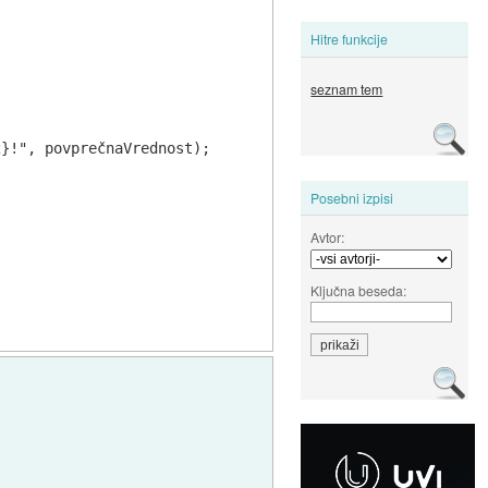
Hitre funkcije
seznam tem
}!", povprečnaVrednost);

Posebni izpisi
Avtor:
Ključna beseda: