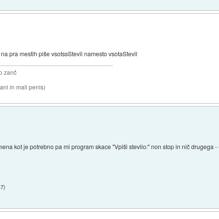
na pra mestih piše vsotssStevil namesto vsotaStevil
o zanč
ni in mali penis)
imena kot je potrebno pa mi program skace "Vpiši stevilo:" non stop in nič drugega 
47
)