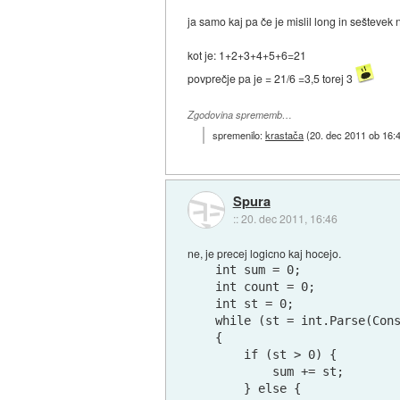
ja samo kaj pa če je mislil long in seštevek 
kot je: 1+2+3+4+5+6=21
povprečje pa je = 21/6 =3,5 torej 3
Zgodovina sprememb…
spremenilo:
krastača
(
20. dec 2011 ob 16:
Spura
::
20. dec 2011, 16:46
ne, je precej logicno kaj hocejo.
int sum = 0;

int count = 0;

int st = 0;

while (st = int.Parse(Cons
{

    if (st > 0) {

        sum += st;

    } else {
