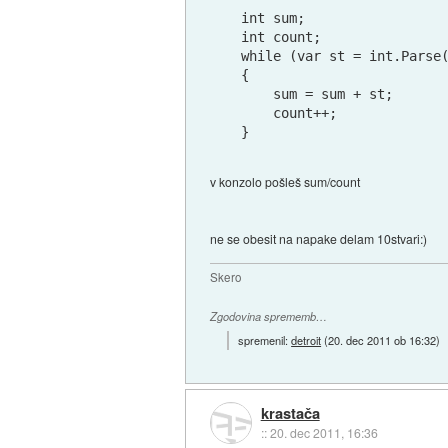
int sum;

int count;

while (var st = int.Parse(
{

    sum = sum + st;

    count++;

v konzolo pošleš sum/count
ne se obesit na napake delam 10stvari:)
Skero
Zgodovina sprememb…
spremenil:
detroit
(
20. dec 2011 ob 16:32
)
krastača
::
20. dec 2011, 16:36