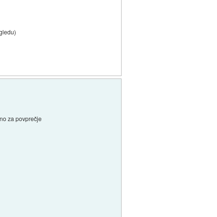
zgledu)
eno za povprečje