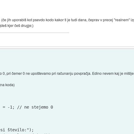
(če jih uporabiš kot psevdo kodo kakor ti je tudi dana, čeprav v precej "realnem" i
deš kjer češ drugje;)
o 0, pri čemer 0 ne upoštevamo pri računanju povpračja. Edino nevem kaj je mišlj
utna koda)
 = -1; // ne stejemo 0

si število:");
