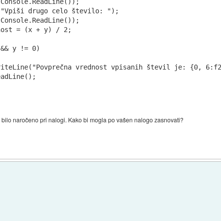
Console.ReadLine());

"Vpiši drugo celo število: ");

Console.ReadLine());

ost = (x + y) / 2;

&& y != 0)

iteLine("Povprečna vrednost vpisanih števil je: {0, 6:f2
adLine();

je bilo naročeno pri nalogi. Kako bi mogla po vašen nalogo zasnovati?