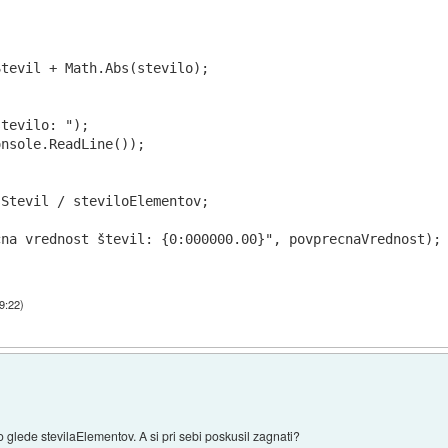
tevil + Math.Abs(stevilo);

tevilo: ");

nsole.ReadLine());                

Stevil / steviloElementov;

9:22
)
glede stevilaElementov. A si pri sebi poskusil zagnati?