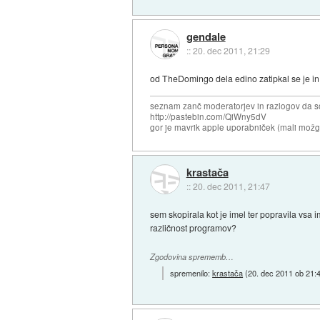
gendale
::
20. dec 2011, 21:29
od TheDomingo dela edino zatipkal se je in 
seznam zanč moderatorjev in razlogov da s
http://pastebin.com/QiWny5dV
gor je mavrik apple uporabniček (mali možga
krastača
::
20. dec 2011, 21:47
sem skopirala kot je imel ter popravila vsa 
različnost programov?
Zgodovina sprememb…
spremenilo:
krastača
(
20. dec 2011 ob 21: