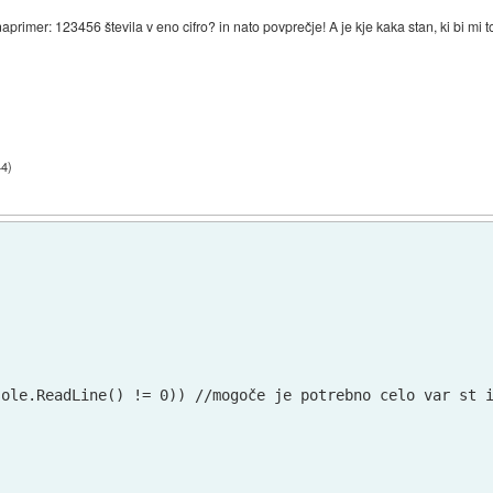
naprimer: 123456 števila v eno cifro? in nato povprečje! A je kje kaka stan, ki bi mi 
44
)
ole.ReadLine() != 0)) //mogoče je potrebno celo var st i