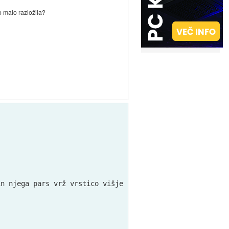
to malo razložila?
n njega pars vrž vrstico višje
