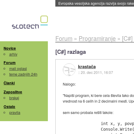
Evropska vesoljska agencija razvija svojo rak
Forum
»
Programiranje
»
[C#]
Novice
[C#] razlaga
arhiv
Forum
krastača
mali oglasi
::
20. dec 2011, 16:07
teme zadnjih 24h
Članki
Nalogo:
Zaposlitve
"Napiši program, ki bere cela števila tako d
brskaj
vrednost na 6 celih in 2 decimalni mesti. Up
Ostalo
pravila
sem samo probala rešiti takole:
            int x, y, povp
            Console.Write(