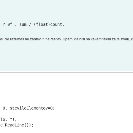
Ne razumes ne zahtev in ne resitev. Upam, da nisi na kakem faksu za te stvari, ker
 0, steviloElementov=0;

lo: ");

e.ReadLine());
