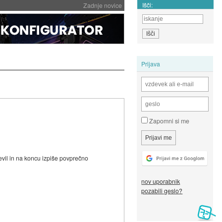
Išči:
Zadnje novice
Prijava
Zapomni si me
tevil in na koncu izpiše povprečno
nov uporabnik
pozabili geslo?