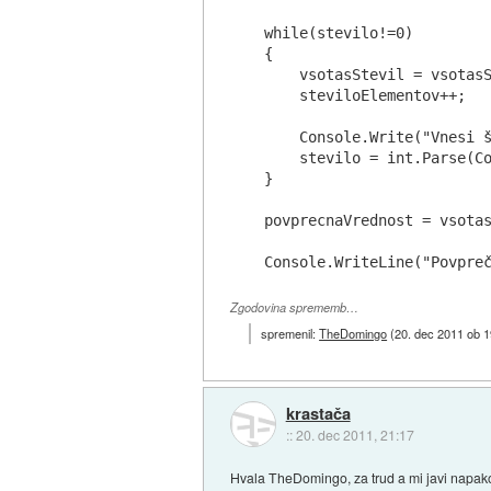
while(stevilo!=0)

{

    vsotasStevil = vsotasS
    steviloElementov++;

    Console.Write("Vnesi š
    stevilo = int.Parse(Co
}

povprecnaVrednost = vsotas
Zgodovina sprememb…
spremenil:
TheDomingo
(
20. dec 2011 ob 1
krastača
::
20. dec 2011, 21:17
Hvala TheDomingo, za trud a mi javi napako 