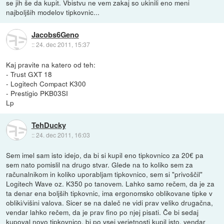
se jih še da kupit. Vbistvu ne vem zakaj so ukinili eno meni
najboljših modelov tipkovnic...
Jacobs6Geno
::
24. dec 2011, 15:37
Kaj pravite na katero od teh:
- Trust GXT 18
- Logitech Compact K300
- Prestigio PKB03SI
Lp
TehDucky
::
24. dec 2011, 16:03
Sem imel sam isto idejo, da bi si kupil eno tipkovnico za 20€ pa
sem nato pomislil na drugo stvar. Glede na to koliko sem za
računalnikom in koliko uporabljam tipkovnico, sem si "privoščil"
Logitech Wave oz. K350 po tanovem. Lahko samo rečem, da je za
ta denar ena boljših tipkovnic, ima ergonomsko oblikovane tipke v
obliki/višini valova. Sicer se na daleč ne vidi prav veliko drugačna,
vendar lahko rečem, da je prav fino po njej pisati. Če bi sedaj
kupoval novo tipkovnico, bi po vsej verjetnosti kupil isto, vendar