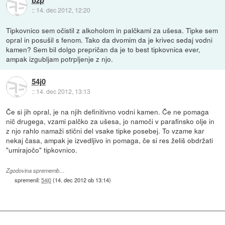
bzp
::
14. dec 2012, 12:20
Tipkovnico sem očistil z alkoholom in palčkami za ušesa. Tipke sem
opral in posušil s fenom. Tako da dvomim da je krivec sedaj vodni
kamen? Sem bil dolgo prepričan da je to best tipkovnica ever,
ampak izgubljam potrpljenje z njo.
54j0
::
14. dec 2012, 13:13
Če si jih opral, je na njih definitivno vodni kamen. Če ne pomaga
nič drugega, vzami palčko za ušesa, jo namoči v parafinsko olje in
z njo rahlo namaži stični del vsake tipke posebej. To vzame kar
nekaj časa, ampak je izvedljivo in pomaga, če si res želiš obdržati
"umirajočo" tipkovnico.
Zgodovina sprememb…
spremenil:
54j0
(
14. dec 2012 ob 13:14
)