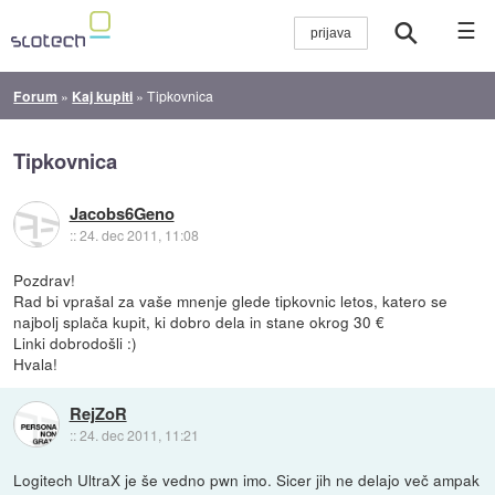
☰
Forum
»
Kaj kupiti
»
Tipkovnica
Tipkovnica
Jacobs6Geno
::
24. dec 2011, 11:08
Pozdrav!
Rad bi vprašal za vaše mnenje glede tipkovnic letos, katero se
najbolj splača kupit, ki dobro dela in stane okrog 30 €
Linki dobrodošli :)
Hvala!
RejZoR
::
24. dec 2011, 11:21
Logitech UltraX je še vedno pwn imo. Sicer jih ne delajo več ampak