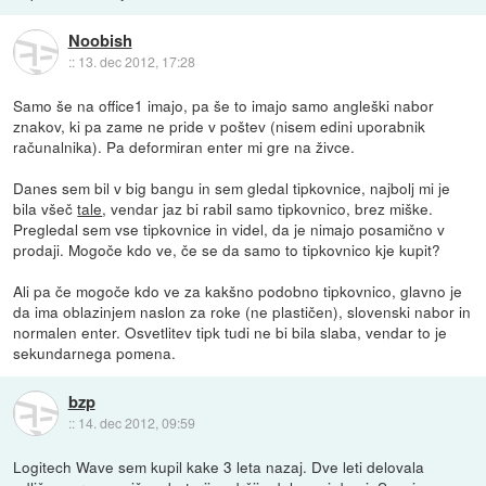
Noobish
::
13. dec 2012, 17:28
Samo še na office1 imajo, pa še to imajo samo angleški nabor
znakov, ki pa zame ne pride v poštev (nisem edini uporabnik
računalnika). Pa deformiran enter mi gre na živce.
Danes sem bil v big bangu in sem gledal tipkovnice, najbolj mi je
bila všeč
tale
, vendar jaz bi rabil samo tipkovnico, brez miške.
Pregledal sem vse tipkovnice in videl, da je nimajo posamično v
prodaji. Mogoče kdo ve, če se da samo to tipkovnico kje kupit?
Ali pa če mogoče kdo ve za kakšno podobno tipkovnico, glavno je
da ima oblazinjem naslon za roke (ne plastičen), slovenski nabor in
normalen enter. Osvetlitev tipk tudi ne bi bila slaba, vendar to je
sekundarnega pomena.
bzp
::
14. dec 2012, 09:59
Logitech Wave sem kupil kake 3 leta nazaj. Dve leti delovala