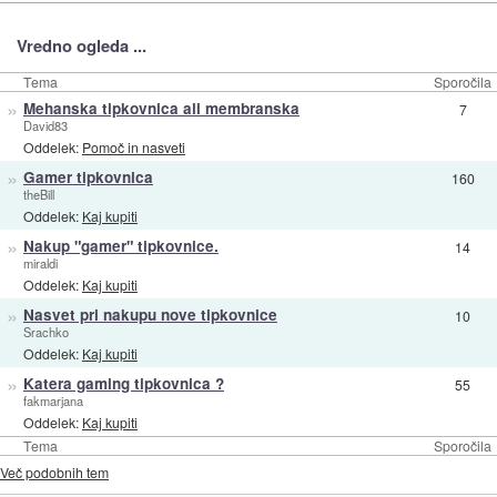
Vredno ogleda ...
Tema
Sporočila
»
Mehanska tipkovnica ali membranska
7
David83
Oddelek:
Pomoč in nasveti
»
Gamer tipkovnica
160
theBill
Oddelek:
Kaj kupiti
»
Nakup "gamer" tipkovnice.
14
miraldi
Oddelek:
Kaj kupiti
»
Nasvet pri nakupu nove tipkovnice
10
Srachko
Oddelek:
Kaj kupiti
»
Katera gaming tipkovnica ?
55
fakmarjana
Oddelek:
Kaj kupiti
Tema
Sporočila
Več podobnih tem