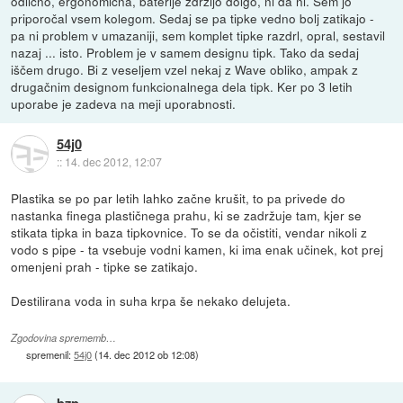
odlično, ergonomična, baterije zdržijo dolgo, ni da ni. Sem jo
priporočal vsem kolegom. Sedaj se pa tipke vedno bolj zatikajo -
pa ni problem v umazaniji, sem komplet tipke razdrl, opral, sestavil
nazaj ... isto. Problem je v samem designu tipk. Tako da sedaj
iščem drugo. Bi z veseljem vzel nekaj z Wave obliko, ampak z
drugačnim designom funkcionalnega dela tipk. Ker po 3 letih
uporabe je zadeva na meji uporabnosti.
54j0
::
14. dec 2012, 12:07
Plastika se po par letih lahko začne krušit, to pa privede do
nastanka finega plastičnega prahu, ki se zadržuje tam, kjer se
stikata tipka in baza tipkovnice. To se da očistiti, vendar nikoli z
vodo s pipe - ta vsebuje vodni kamen, ki ima enak učinek, kot prej
omenjeni prah - tipke se zatikajo.
Destilirana voda in suha krpa še nekako delujeta.
Zgodovina sprememb…
spremenil:
54j0
(
14. dec 2012 ob 12:08
)