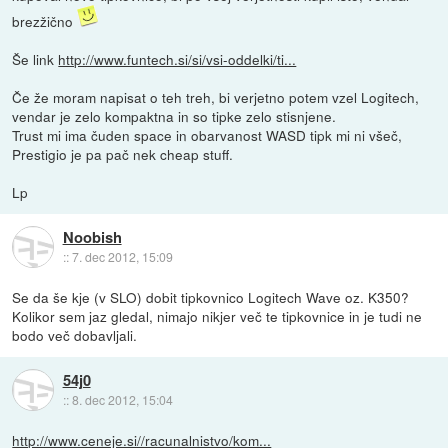
brezžično
Še link
http://www.funtech.si/si/vsi-oddelki/ti...
Če že moram napisat o teh treh, bi verjetno potem vzel Logitech,
vendar je zelo kompaktna in so tipke zelo stisnjene.
Trust mi ima čuden space in obarvanost WASD tipk mi ni všeč,
Prestigio je pa pač nek cheap stuff.
Lp
Noobish
::
7. dec 2012, 15:09
Se da še kje (v SLO) dobit tipkovnico Logitech Wave oz. K350?
Kolikor sem jaz gledal, nimajo nikjer več te tipkovnice in je tudi ne
bodo več dobavljali.
54j0
::
8. dec 2012, 15:04
http://www.ceneje.si//racunalnistvo/kom...