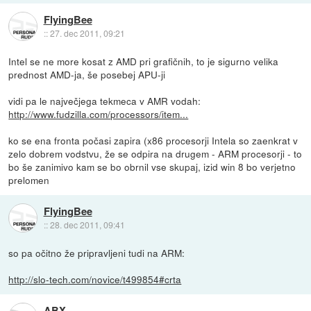
FlyingBee
::
27. dec 2011, 09:21
Intel se ne more kosat z AMD pri grafičnih, to je sigurno velika
prednost AMD-ja, še posebej APU-ji
vidi pa le največjega tekmeca v AMR vodah:
http://www.fudzilla.com/processors/item...
ko se ena fronta počasi zapira (x86 procesorji Intela so zaenkrat v
zelo dobrem vodstvu, že se odpira na drugem - ARM procesorji - to
bo še zanimivo kam se bo obrnil vse skupaj, izid win 8 bo verjetno
prelomen
FlyingBee
::
28. dec 2011, 09:41
so pa očitno že pripravljeni tudi na ARM:
http://slo-tech.com/novice/t499854#crta
ABX