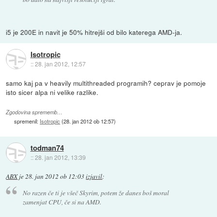
i5 je 200E in navit je 50% hitrejši od bilo katerega AMD-ja.
Isotropic
::
28. jan 2012, 12:57
samo kaj pa v heavily multithreaded programih? ceprav je pomoje
isto sicer alpa ni velike razlike.
Zgodovina sprememb…
spremenil:
Isotropic
(
28. jan 2012 ob 12:57
)
todman74
::
28. jan 2012, 13:39
ABX
je
28. jan 2012 ob 12:03
izjavil
:
No razen če ti je všeč Skyrim, potem že danes boš moral
zamenjat CPU, če si na AMD.