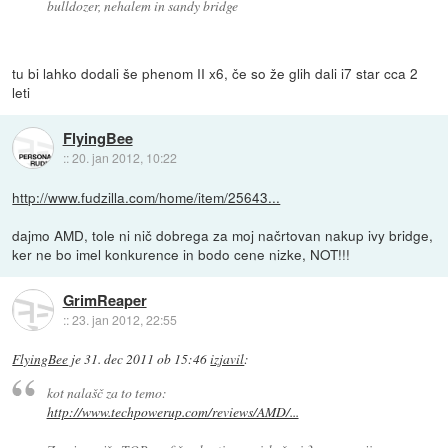
bulldozer, nehalem in sandy bridge
tu bi lahko dodali še phenom II x6, če so že glih dali i7 star cca 2
leti
FlyingBee
::
20. jan 2012, 10:22
http://www.fudzilla.com/home/item/25643...
dajmo AMD, tole ni nič dobrega za moj načrtovan nakup ivy bridge,
ker ne bo imel konkurence in bodo cene nizke, NOT!!!
GrimReaper
::
23. jan 2012, 22:55
FlyingBee
je
31. dec 2011 ob 15:46
izjavil
:
kot nalašč za to temo:
http://www.techpowerup.com/reviews/AMD/...