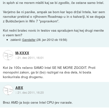
in sploh si ne morem misliti kaj se bi zgodilo, če ostane samo Intel.
Verjetno še ni panike, ampak se bom kar lepo držal Intela, ker sem
ravnokar prebiral o njihovem Roadmap-u in o kalvariji, ki se dogaja
z Buldožerjem in Win 7 "popravkom".
Kot redni bralec novic in testov vas sprašujem kaj kej drugi menite
o vsem tem?
zaklenil:
Gandalfar
(
28. jan 2012 ob 19:56
)
M-XXXX
::
21. dec 2011, 16:01
Kot že 100x rečeno SAMO Intel SE NE MORE ZGODIT. Proti
monopolni zakon, ga bi (bo) raztrgal na dva dela, ki bosta
konkurirala drug drugemu.
ABX
::
21. dec 2011, 16:20
Brez AMD-ja bojo cene Intel CPU-jev narasle.