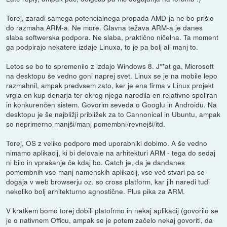
Torej, zaradi samega potencialnega propada AMD-ja ne bo prišlo
do razmaha ARM-a. Ne more. Glavna težava ARM-a je danes
slaba softwerska podpora. Ne slaba, praktično ničelna. Ta moment
ga podpirajo nekatere izdaje Linuxa, to je pa bolj ali manj to.
Letos se bo to spremenilo z izdajo Windows 8. J**at ga, Microsoft
na desktopu še vedno goni naprej svet. Linux se je na mobile lepo
razmahnil, ampak predvsem zato, ker je ena firma v Linux projekt
vrgla en kup denarja ter okrog njega naredila en relativno spoliran
in konkurenčen sistem. Govorim seveda o Googlu in Androidu. Na
desktopu je še najbližji približek za to Cannonical in Ubuntu, ampak
so neprimerno manjši/manj pomembni/revnejši/itd.
Torej, OS z veliko podporo med uporabniki dobimo. A še vedno
nimamo aplikacij, ki bi delovale na arhitekturi ARM - tega do sedaj
ni bilo in vprašanje če kdaj bo. Catch je, da je dandanes
pomembnih vse manj namenskih aplikacij, vse več stvari pa se
dogaja v web browserju oz. so cross platform, kar jih naredi tudi
nekoliko bolj arhitekturno agnostične. Plus pika za ARM.
V kratkem bomo torej dobili platofrmo in nekaj aplikacij (govorilo se
je o nativnem Officu, ampak se je potem začelo nekaj govoriti, da