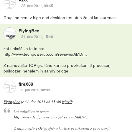
::
28. dec 2011, 09:45
Drugi namen, v high end desktop trenutno žal ni konkurence.
FlyingBee
::
31. dec 2011, 15:46
kot nalašč za to temo:
http://www.techpowerup.com/reviews/AMD/...
Z najnovejšo TOP grafično kartico preizkušeni 3 procesorji:
bulldozer, nehalem in sandy bridge
fireX88
::
3. jan 2012, 08:39
FlyingBee
je
31. dec 2011 ob 15:46
izjavil
:
kot nalašč za to temo:
http://www.techpowerup.com/reviews/AMD/...
Z najnovejšo TOP grafično kartico preizkušeni 3 procesorji: