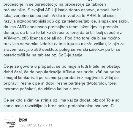
procesorje in se osredotočijo na procesorje za tabličen
računalnike. S svojimi APU-ji imajo dobro osnovo, ampak jaz bi
tukaj verjetno šel po poti nVidie in vzel za to ARM. Intel sicer
razvija nizkoporabniški x86 čip za telefone/tablice, ampak me skrbi,
da ima AMD enostavno premajhen team inženirjev in premalo
denarja, da bi se to lahko šli resno, torej da bi bili bolj uspešni z
ARM-om, x86 licenca gor ali dol. Pod črto torej da bi se močno
razvijalo serverske izdelke (v tem trgu so marže velike), iz njih za
zraven razvijalo x86 desktop, poleg serverski izdelkov pa bi se
osredotočili še na tablete oz. SoC-je zanje.
Če je že govora o propadu, se po mojem tudi Intelu ne obetajo
dobri časi, če do popularizacije ARM-a res pride, x86 pa ne bo
zmogel konkurirati po razmerju porabe in zmogljivosti. Zdaj so
pripravili resne čipe in dobili resne partnerje (Motorolo), torej
moramo počakati, da vidimo kaj bo s tem.
Če se kdo s čim ne strinja oz. ima kaj za dodat, plz do! Tole so
samo moja razmišljanja brez neke profesionalne osnove :D
jype
::
28. jan 2012, 07:11