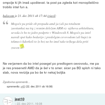
ompcije ki jih imaš upoštevat. ta post pa zgleda kot monoplistično
trobilo intel fun a.
balocom
je
21. dec 2011 ob 17:44
izjavil
:
Mogoče pa pride ob propadu amd-ja (ali pa totalnem
zaostanku) na trg z resnim deležem ARM oz- njihova arhitektura,
seveda če bo to jedro podprto v Windowsih 8. Mogoče pa intel
naredi spet kako bedarijo z predolgim cevovodom (ali huje) in
tekmeci (kdorkoli to že bo) ne bo imel tako težkega dela priti
zraven
Ne verjamem da bo intel posegel po predlogem cevovodu, me pa
je res presenetil AMD da je šel v to smer. sicer pa BD sploh ni tako
slab, nova revizija pa bo še kr nekaj boljša
Zgodovina sprememb…
spremenilo:
x45
(
22. dec 2011 ob 16:08
)
jest10
::
22. dec 2011, 16:08