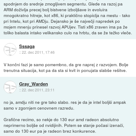
spodnjem do srednje zmogljivem segmentu. Glede na razoj pa
ARM doživlja precej bolj bistvene izboljšave in evoluira
mnogokratno hitreje, kot x86, ki praktično stopiclja na mestu - tako
pri Intelu, kot pri AMDju. Dejansko je še največji napredek po
mojem mnenju prinesel razvoj APUjev. Tisti x86 zraven ima pa že
toliko balasta intako velikansko culo na hrbtu, da se že težko vleče.
Sssaga
::
22. dec 2011, 17:46
V končni fazi je samo pomembno, da gre naprej z razvojem. Bolje
trenutna situacija, kot pa da sta si kvit in ponujata slabše rešitve.
Gray_Warden
::
22. dec 2011, 23:11
no ja, amdju niti ne gre tako slabo. res je da je intel boljši ampak
samo v zgornjem cenovnem razredu.
Grafične recimo, so nekje do 130 eur amd radeon absolutno
neprimerno boljše od nvidijinih. Potem se stanje počasi izenači,
samo do 130 eur pa je radeon brez konkurence.