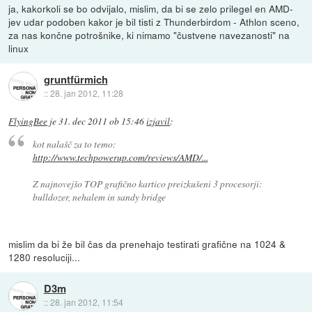
ja, kakorkoli se bo odvijalo, mislim, da bi se zelo prilegel en AMD-
jev udar podoben kakor je bil tisti z Thunderbirdom - Athlon sceno,
za nas končne potrošnike, ki nimamo "čustvene navezanosti" na
linux
gruntfürmich
::
28. jan 2012, 11:28
FlyingBee
je
31. dec 2011 ob 15:46
izjavil
:
kot nalašč za to temo:
http://www.techpowerup.com/reviews/AMD/...
Z najnovejšo TOP grafično kartico preizkušeni 3 procesorji:
bulldozer, nehalem in sandy bridge
mislim da bi že bil čas da prenehajo testirati grafične na 1024 &
1280 resoluciji...
D3m
::
28. jan 2012, 11:54