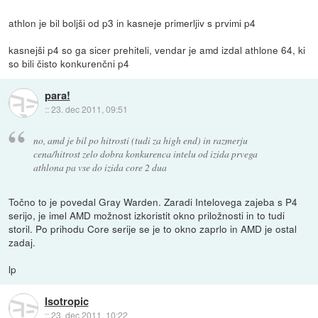
athlon je bil boljši od p3 in kasneje primerljiv s prvimi p4
kasnejši p4 so ga sicer prehiteli, vendar je amd izdal athlone 64, ki
so bili čisto konkurenčni p4
para!
::
23. dec 2011, 09:51
no, amd je bil po hitrosti (tudi za high end) in razmerju
cena/hitrost zelo dobra konkurenca intelu od izida prvega
athlona pa vse do izida core 2 dua
Točno to je povedal Gray Warden. Zaradi Intelovega zajeba s P4
serijo, je imel AMD možnost izkoristit okno priložnosti in to tudi
storil. Po prihodu Core serije se je to okno zaprlo in AMD je ostal
zadaj.
lp
Isotropic
::
23. dec 2011, 10:22