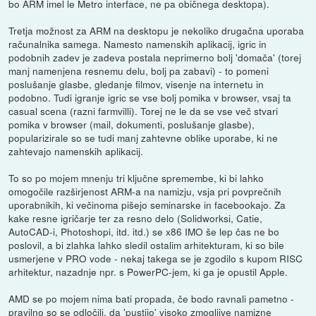
bo ARM imel le Metro interface, ne pa običnega desktopa).
Tretja možnost za ARM na desktopu je nekoliko drugačna uporaba
računalnika samega. Namesto namenskih aplikacij, igric in
podobnih zadev je zadeva postala neprimerno bolj 'domača' (torej
manj namenjena resnemu delu, bolj pa zabavi) - to pomeni
poslušanje glasbe, gledanje filmov, visenje na internetu in
podobno. Tudi igranje igric se vse bolj pomika v browser, vsaj ta
casual scena (razni farmvilli). Torej ne le da se vse več stvari
pomika v browser (mail, dokumenti, poslušanje glasbe),
popularizirale so se tudi manj zahtevne oblike uporabe, ki ne
zahtevajo namenskih aplikacij.
To so po mojem mnenju tri ključne spremembe, ki bi lahko
omogočile razširjenost ARM-a na namizju, vsja pri povprečnih
uporabnikih, ki večinoma pišejo seminarske in facebookajo. Za
kake resne igričarje ter za resno delo (Solidworksi, Catie,
AutoCAD-i, Photoshopi, itd. itd.) se x86 IMO še lep čas ne bo
poslovil, a bi zlahka lahko sledil ostalim arhitekturam, ki so bile
usmerjene v PRO vode - nekaj takega se je zgodilo s kupom RISC
arhitektur, nazadnje npr. s PowerPC-jem, ki ga je opustil Apple.
AMD se po mojem nima bati propada, če bodo ravnali pametno -
pravilno so se odločili, da 'pustijo' visoko zmogljive namizne