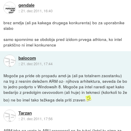
gendale
::
21. dec 2011, 16:40
brez amdja (ali pa kakega drugega konkurenta) bo za uporabnike
slabo
samo spomnimo se obdobja pred izidom prvega athlona, ko intel
praktično ni imel konkurence
balocom
::
21. dec 2011, 17:44
Mogoče pa pride ob propadu amd-ja (ali pa totalnem zaostanku)
na trg z resnim deležem ARM oz- njihova arhitektura, seveda če bo
to jedro podprto v Windowsih 8. Mogoče pa intel naredi spet kako
bedarijo z predolgim cevovodom (ali huje) in tekmeci (kdorkoli to že
bo) ne bo imel tako težkega dela priti zraven
Tarzan
::
21. dec 2011, 17:56
ARM trka na vrata in APU procesorji so že tukaj (Intel tu nima za