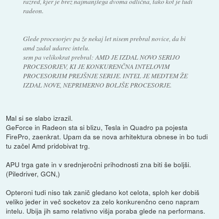
razred, kjer je brez najmanjšega dvoma odlična, tako kot je tudi
radeon.
Glede procesorjev pa že nekaj let nisem prebral novice, da bi
amd zadal udarec intelu.
sem pa velikokrat prebral: AMD JE IZDAL NOVO SERIJO
PROCESORJEV, KI JE KONKURENČNA INTELOVIM
PROCESORJIM PREJŠNJE SERIJE. INTEL JE MEDTEM ŽE
IZDAL NOVE, NEPRIMERNO BOLJŠE PROCESORJE.
Mal si se slabo izrazil.
GeForce in Radeon sta si blizu, Tesla in Quadro pa pojesta
FirePro, zaenkrat. Upam da se nova arhitektura obnese in bo tudi
tu začel Amd pridobivat trg.
APU trga gate in v srednjeročni prihodnosti zna biti še boljši.
(Piledriver, GCN,)
Opteroni tudi niso tak zanič gledano kot celota, sploh ker dobiš
veliko jeder in več socketov za zelo konkurenčno ceno napram
intelu. Ubija jih samo relativno višja poraba glede na performans.