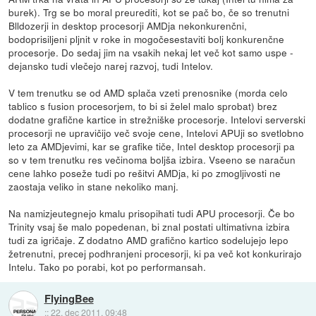
burek). Trg se bo moral preurediti, kot se pač bo, če so trenutni
Blldozerji in desktop procesorji AMDja nekonkurenčni,
bodoprisiljeni pljnit v roke in mogočesestaviti bolj konkurenčne
procesorje. Do sedaj jim na vsakih nekaj let več kot samo uspe -
dejansko tudi vlečejo narej razvoj, tudi Intelov.
V tem trenutku se od AMD splača vzeti prenosnike (morda celo
tablico s fusion procesorjem, to bi si želel malo sprobat) brez
dodatne grafične kartice in strežniške procesorje. Intelovi serverski
procesorji ne upravičijo več svoje cene, Intelovi APUji so svetlobno
leto za AMDjevimi, kar se grafike tiče, Intel desktop procesorji pa
so v tem trenutku res večinoma boljša izbira. Vseeno se naračun
cene lahko poseže tudi po rešitvi AMDja, ki po zmogljivosti ne
zaostaja veliko in stane nekoliko manj.
Na namizjeutegnejo kmalu prisopihati tudi APU procesorji. Če bo
Trinity vsaj še malo popedenan, bi znal postati ultimativna izbira
tudi za igričaje. Z dodatno AMD grafično kartico sodelujejo lepo
žetrenutni, precej podhranjeni procesorji, ki pa več kot konkurirajo
Intelu. Tako po porabi, kot po performansah.
FlyingBee
::
22. dec 2011, 09:48