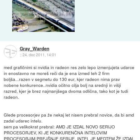
Gray_Warden
::
24. dec 2011, 14:01
med grafičnimi si nvidia in radeon res zelo lepo izmenjujeta udarce
in enostavno ne moreš reči da je ena izmed teh 2 firm
boljša...razen v segmetu do 130 eur, kjer radeon nima prav
nobene konkurence..nvidia očitno cilja bolj na srednji in višji
razred, kjer je brez najmanjšega dvoma odlična, tako kot je tudi
radeon.
Glede procesorjev pa že nekaj let nisem prebral novice, da bi amd
zadal udarec intelu.
sem pa velikokrat prebral: AMD JE IZDAL NOVO SERIJO
PROCESORJEV, KI JE KONKURENČNA INTELOVIM
PROCESORJIM PREJŠNJE SERIJE. INTEL JE MEDTEM ŽE IZDAL