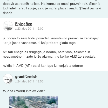
dobavit ustreznih kolicin. Na koncu so ostali praznih rok. Sicer je
tudi intel naredil svoje, zato je moral placati amdju $1mrd pa neki
dnarja..
FlyingBee
::
23. dec 2011, 15:00
ja, točno to sem hotel povedati, enostavno preveč že zaostajajo,
kar je jasno vsakomur, ki kaj prebere glede tega
biti fan enega ali drugega je bedno, patetično, žalostno in
nespametno ... zato je že alarmantno koliko AMD že zaostaja
nvidia in AMD (ATI) pa si kar lepo izmenjujeta udarce
gruntfürmich
::
24. dec 2011, 13:56
to je ta (modri) intelov vlak?