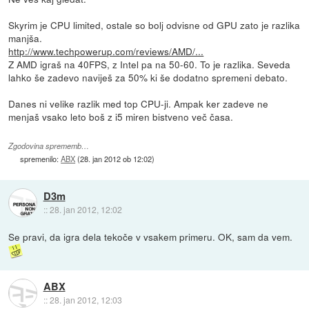
Skyrim je CPU limited, ostale so bolj odvisne od GPU zato je razlika
manjša.
http://www.techpowerup.com/reviews/AMD/...
Z AMD igraš na 40FPS, z Intel pa na 50-60. To je razlika. Seveda
lahko še zadevo naviješ za 50% ki še dodatno spremeni debato.
Danes ni velike razlik med top CPU-ji. Ampak ker zadeve ne
menjaš vsako leto boš z i5 miren bistveno več časa.
Zgodovina sprememb…
spremenilo:
ABX
(
28. jan 2012 ob 12:02
)
D3m
::
28. jan 2012, 12:02
Se pravi, da igra dela tekoče v vsakem primeru. OK, sam da vem.
ABX
::
28. jan 2012, 12:03