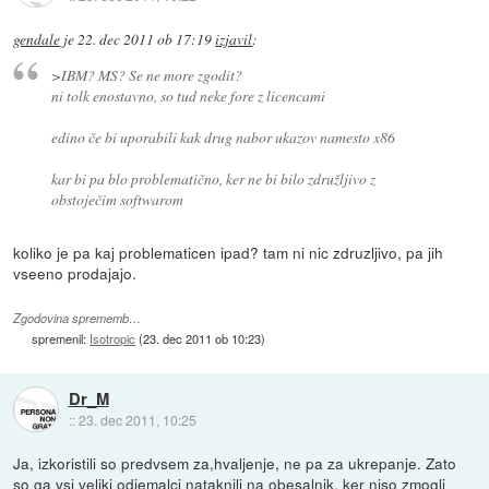
gendale
je
22. dec 2011 ob 17:19
izjavil
:
>IBM? MS? Se ne more zgodit?
ni tolk enostavno, so tud neke fore z licencami
edino če bi uporabili kak drug nabor ukazov namesto x86
kar bi pa blo problematično, ker ne bi bilo združljivo z
obstoječim softwarom
koliko je pa kaj problematicen ipad? tam ni nic zdruzljivo, pa jih
vseeno prodajajo.
Zgodovina sprememb…
spremenil:
Isotropic
(
23. dec 2011 ob 10:23
)
Dr_M
::
23. dec 2011, 10:25
Ja, izkoristili so predvsem za,hvaljenje, ne pa za ukrepanje. Zato
so ga vsi veliki odjemalci nataknili na obesalnik, ker niso zmogli