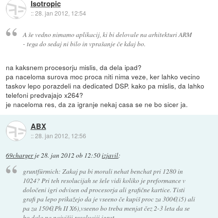
Isotropic
::
28. jan 2012, 12:54
A še vedno nimamo aplikacij, ki bi delovale na arhitekturi ARM
- tega do sedaj ni bilo in vprašanje če kdaj bo.
na kaksnem procesorju mislis, da dela ipad?
pa naceloma surova moc proca niti nima veze, ker lahko vecino
taskov lepo porazdeli na dedicated DSP. kako pa mislis, da lahko
telefoni predvajajo x264?
je naceloma res, da za igranje nekaj casa se ne bo sicer ja.
ABX
::
28. jan 2012, 12:56
69charger
je
28. jan 2012 ob 12:50
izjavil
:
gruntfürmich: Zakaj pa bi morali nehat benchat pri 1280 in
1024? Pri teh resolucijah se šele vidi koliko je preformance v
določeni igri odvisen od procesorja ali grafične kartice. Tisti
grafi pa lepo prikažejo da je vseeno če kupiš proc za 300€(i5) ali
pa za 150€(Ph II X6),vseeno bo treba menjat čez 2-3 leta da se
bo dalo na najvišji resoluciji igrat.