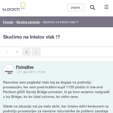
☰
Forum
»
Strojna oprema
»
Skočimo na Intelov vlak !?
Skočimo na Intelov vlak !?
«
1
2
»
FlyingBee
::
21. dec 2011, 15:59
Ravnokar sem pogledal malo kaj se dogaja na področju
procesorjev, ker sem pred kratkim kupil 1155 ploščo in low end
Pentium g620 Sandy Bridge procesor, ki ga bom verjetno nadgradil
z Ivy Bridge, ko bo izšel oziroma, ko vidim cene.
Glede na situacijo me pa malo skrbi, ker Intelov edini konkurent na
področju procesorjev za namizne računalnike že pošteno zaostaja