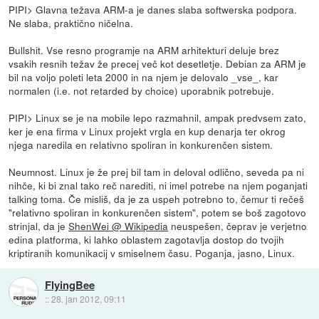
PIPI> Glavna težava ARM-a je danes slaba softwerska podpora.
Ne slaba, praktično ničelna.
Bullshit. Vse resno programje na ARM arhitekturi deluje brez
vsakih resnih težav že precej več kot desetletje. Debian za ARM je
bil na voljo poleti leta 2000 in na njem je delovalo _vse_, kar
normalen (i.e. not retarded by choice) uporabnik potrebuje.
PIPI> Linux se je na mobile lepo razmahnil, ampak predvsem zato,
ker je ena firma v Linux projekt vrgla en kup denarja ter okrog
njega naredila en relativno spoliran in konkurenčen sistem.
Neumnost. Linux je že prej bil tam in deloval odlično, seveda pa ni
nihče, ki bi znal tako reč narediti, ni imel potrebe na njem poganjati
talking toma. Če misliš, da je za uspeh potrebno to, čemur ti rečeš
"relativno spoliran in konkurenčen sistem", potem se boš zagotovo
strinjal, da je
ShenWei @ Wikipedia
neuspešen, čeprav je verjetno
edina platforma, ki lahko oblastem zagotavlja dostop do tvojih
kriptiranih komunikacij v smiselnem času. Poganja, jasno, Linux.
FlyingBee
::
28. jan 2012, 09:11