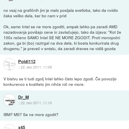
no vsaj na grafičnih jim je malo posijala svetloba, tako da nvidio
čaka veliko dela, kar bo nam v prid
Ok, samo Intel se ne more zgoditi, ampak lahko pa zaradi AMD
nazadovanja povišajo cene in zavlačujejo, tako da izjava: "Kot že
100x rečeno SAMO Intel SE NE MORE ZGODIT. Proti monopolni
zakon, ga bi (bo) raztrgal na dva dela, ki bosta konkurirala drug
drugemu." je preveč v smislu, da zaradi dreves ne vidiš gozda
Poldi112
::
22. dec 2011, 11:08
V bistvu se ti tudi zgolj Intel lahko čisto lepo zgodi. Če povozijo
konkurenco s kvaliteto jim nihče nič ne more.
Dr_M
::
22. dec 2011, 11:16
IBM? MS? Se ne more zgodit?
x45