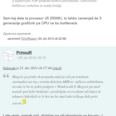
Z najnovejšo TOP grafično kartico preizkušeni 3 procesorji:
bulldozer, nehalem in sandy bridge
Sam kaj dela ta procesor (i5 2500K), to lahko zamenjaš še 3
generacije grafičnih pa CPU ne bo bottleneck.
Zgodovina sprememb…
spremenil:
GrimReaper
(
23. jan 2012 ob 22:56
)
PrimozR
::
28. jan 2012, 02:16
balocom
je
21. dec 2011 ob 17:44
izjavil
:
Mogoče pa pride ob propadu amd-ja (ali pa totalnem
zaostanku) na trg z resnim deležem ARM oz- njihova arhitektura,
seveda če bo to jedro podprto v Windowsih 8. Mogoče pa intel
naredi spet kako bedarijo z predolgim cevovodom (ali huje) in
tekmeci (kdorkoli to že bo) ne bo imel tako težkega dela priti
zraven
Late reply, ampak pač, dolgčas pa nič dogajanja na forumu :)