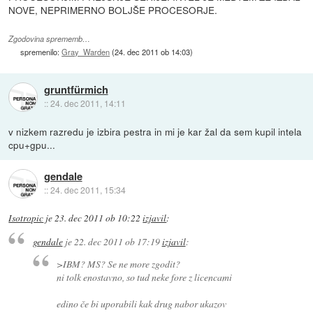
NOVE, NEPRIMERNO BOLJŠE PROCESORJE.
Zgodovina sprememb…
spremenilo:
Gray_Warden
(
24. dec 2011 ob 14:03
)
gruntfürmich
::
24. dec 2011, 14:11
v nizkem razredu je izbira pestra in mi je kar žal da sem kupil intela
cpu+gpu...
gendale
::
24. dec 2011, 15:34
Isotropic
je
23. dec 2011 ob 10:22
izjavil
:
gendale
je
22. dec 2011 ob 17:19
izjavil
:
>IBM? MS? Se ne more zgodit?
ni tolk enostavno, so tud neke fore z licencami
edino če bi uporabili kak drug nabor ukazov