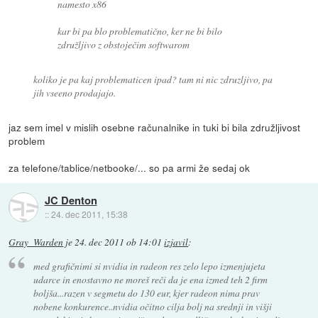
namesto x86
kar bi pa blo problematično, ker ne bi bilo
združljivo z obstoječim softwarom
koliko je pa kaj problematicen ipad? tam ni nic zdruzljivo, pa
jih vseeno prodajajo.
jaz sem imel v mislih osebne računalnike in tuki bi bila združljivost
problem
za telefone/tablice/netbooke/... so pa armi že sedaj ok
JC Denton
::
24. dec 2011, 15:38
Gray_Warden
je
24. dec 2011 ob 14:01
izjavil
:
med grafičnimi si nvidia in radeon res zelo lepo izmenjujeta
udarce in enostavno ne moreš reči da je ena izmed teh 2 firm
boljša...razen v segmetu do 130 eur, kjer radeon nima prav
nobene konkurence..nvidia očitno cilja bolj na srednji in višji