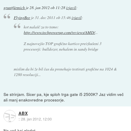
gruntfürmich
je
28. jan 2012 ob 11:28
izjavil
:
FlyingBee
je
31. dec 2011 ob 15:46
izjavil
:
kot nalašč za to temo:
http://www.techpowerup.com/reviews/AMD/
...
Z najnovejšo TOP grafično kartico preizkušeni 3
procesorji: bulldozer, nehalem in sandy bridge
mislim da bi že bil čas da prenehajo testirati grafične na 1024 &
1280 resoluciji...
Se strinjam. Sicer pa, kje sploh trga gate i5 2500K? Jaz vidim več
ali manj enakovredne procesorje.
ABX
::
28. jan 2012, 12:00
Ne veš kaj gledat.