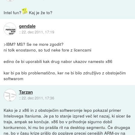
Intel fun?
Kaj je že to?
gendale
::
22. dec 2011, 17:19
>IBM? MS? Se ne more zgodit?
ni tolk enostavno, so tud neke fore z licencami
edino če bi uporabili kak drug nabor ukazov namesto x86
kar bi pa blo problematično, ker ne bi bilo združljivo z obstoječim
softwarom
Tarzan
::
22. dec 2011, 17:36
Kako je z x86 in z obstoječim softweromje lepo pokazal primer
Intelovega Itaniuma. Je pa to stanje izpred več let nazaj, ki sicer še
traja, ampak se končuje. x86 bo v prihodnje sigurno dobil
konkurenco, ki mu bo prašila rit na desktop segmentu. Če drugega
ne, bo v času krize prišlo do poplave precej cenejših ARM-ov na