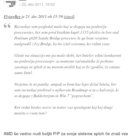
::
22. dec 2011, 16:03
FlyingBee
je
21. dec 2011 ob 15:59
izjavil
:
Ravnokar sem pogledal malo kaj se dogaja na področju
procesorjev, ker sem pred kratkim kupil 1155 ploščo in low end
Pentium g620 Sandy Bridge procesor, ki ga bom verjetno
nadgradil z Ivy Bridge, ko bo izšel oziroma, ko vidim cene.
Glede na situacijo me pa malo skrbi, ker Intelov edini konkurent
na področju procesorjev za namizne računalnike že pošteno
zaostaja in sploh si ne morem misliti kaj se bi zgodilo, če ostane
samo Intel.
Verjetno še ni panike, ampak se bom kar lepo držal Intela, ker
sem ravnokar prebiral o njihovem Roadmap-u in o kalvariji, ki
se dogaja z Buldožerjem in Win 7 "popravkom".
Kot redni bralec novic in testov vas sprašujem kaj kej drugi
menite o vsem tem?
AMD še vedno nudi boljši P/P za svoje sisteme sploh če znaš vse