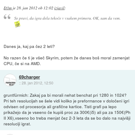
D3m
je
28. jan 2012 ob 12:02
izjavil
:
Se pravi, da igra dela tekoče v vsakem primeru. OK, sam da vem.
Danes ja, kaj pa čez 2 leti?
No razen če ti je všeč Skyrim, potem že danes boš moral zamenjat
CPU, če si na AMD.
69charger
::
28. jan 2012, 12:50
gruntfürmich: Zakaj pa bi morali nehat benchat pri 1280 in 1024?
Pri teh resolucijah se šele vidi koliko je preformance v določeni igri
odvisen od procesorja ali grafične kartice. Tisti grafi pa lepo
prikažejo da je vseeno če kupiš proc za 300€(i5) ali pa za 150€(Ph
II X6),vseeno bo treba menjat čez 2-3 leta da se bo dalo na najvišji
resoluciji igrat.