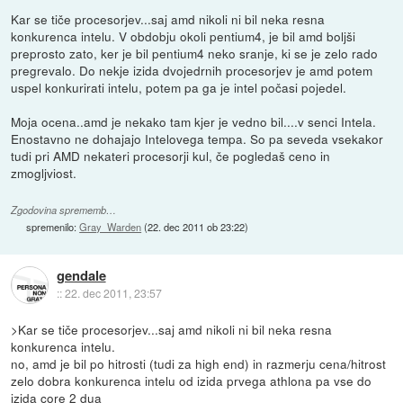
Kar se tiče procesorjev...saj amd nikoli ni bil neka resna
konkurenca intelu. V obdobju okoli pentium4, je bil amd boljši
preprosto zato, ker je bil pentium4 neko sranje, ki se je zelo rado
pregrevalo. Do nekje izida dvojedrnih procesorjev je amd potem
uspel konkurirati intelu, potem pa ga je intel počasi pojedel.
Moja ocena..amd je nekako tam kjer je vedno bil....v senci Intela.
Enostavno ne dohajajo Intelovega tempa. So pa seveda vsekakor
tudi pri AMD nekateri procesorji kul, če pogledaš ceno in
zmogljviost.
Zgodovina sprememb…
spremenilo:
Gray_Warden
(
22. dec 2011 ob 23:22
)
gendale
::
22. dec 2011, 23:57
>Kar se tiče procesorjev...saj amd nikoli ni bil neka resna
konkurenca intelu.
no, amd je bil po hitrosti (tudi za high end) in razmerju cena/hitrost
zelo dobra konkurenca intelu od izida prvega athlona pa vse do
izida core 2 dua