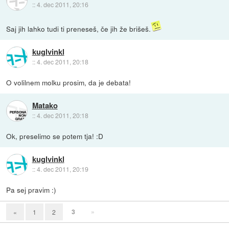
::
4. dec 2011, 20:16
Saj jih lahko tudi ti preneseš, če jih že brišeš.
kuglvinkl
::
4. dec 2011, 20:18
O volilnem molku prosim, da je debata!
Matako
::
4. dec 2011, 20:18
Ok, preselimo se potem tja! :D
kuglvinkl
::
4. dec 2011, 20:19
Pa sej pravim :)
3
»
«
1
2