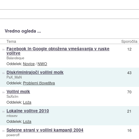
Vredno ogleda ...
Tema
Sporočila
»
Facebook in Google obtožena vmešavanja v ruske
12
volitve
Balandeque
Oddelek:
Novice
/
NWO
»
Diskriminirajoči volilni molk
43
PaX_MaN
Oddelek:
Problemi človeštva
»
Volilni molk
70
SaXsIm
Oddelek:
Loža
»
Lokalne volitve 2010
21
mtosev
Oddelek:
Loža
»
Spletne strani v volilni kampanji 2004
16
poweroff