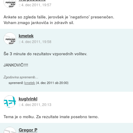
::
4. dec 2011, 19:57
Ankete so zgleda falile, jerovšek je 'negativno' presenečen.
Voham zmago jankoviča in zdravih sil.
kmetek
::
4. dec 2011, 19:58
Še 3 minute do rezultatov vzporednih volitev.
JANKOVIČ!!!!
Zgodovina sprememb…
spremenil:
kmetek
(
4. dec 2011 ob 20:00
)
kuglvinkl
::
4. dec 2011, 20:13
Tema je o molku. Za rezultate imate posebno temo.
Gregor P