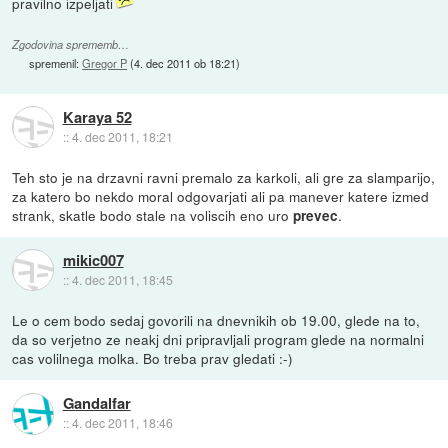
pravilno izpeljati
Zgodovina sprememb…
spremenil:
Gregor P
(
4. dec 2011 ob 18:21
)
Karaya 52
::
4. dec 2011, 18:21
Teh sto je na drzavni ravni premalo za karkoli, ali gre za slamparijo,
za katero bo nekdo moral odgovarjati ali pa manever katere izmed
strank, skatle bodo stale na voliscih eno uro
.
prevec
mikic007
::
4. dec 2011, 18:45
Le o cem bodo sedaj govorili na dnevnikih ob 19.00, glede na to,
da so verjetno ze neakj dni pripravljali program glede na normalni
cas volilnega molka. Bo treba prav gledati :-)
Gandalfar
::
4. dec 2011, 18:46