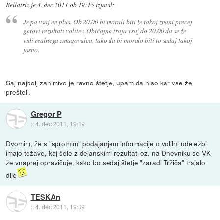
Bellatrix
je
4. dec 2011 ob 19:15
izjavil
:
Je pa vsaj en plus. Ob 20.00 bi morali biti že takoj znani precej
gotovi rezultati volitev. Običajno traja vsaj do 20.00 da se že
vidi realnega zmagovalca, tako da bi moralo biti to sedaj takoj
jasno.
Saj najbolj zanimivo je ravno štetje, upam da niso kar vse že
prešteli.
Gregor P
::
4. dec 2011, 19:19
Dvomim, že s "sprotnim" podajanjem informacije o volilni udeležbi
imajo težave, kaj šele z dejanskimi rezultati oz. na Dnevniku se VK
že vnaprej opravičuje, kako bo sedaj štetje "zaradi Tržiča" trajalo
dlje
TESKAn
::
4. dec 2011, 19:39