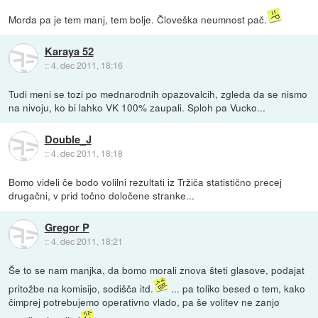
Morda pa je tem manj, tem bolje. Človeška neumnost pač.
Karaya 52
::
4. dec 2011, 18:16
Tudi meni se tozi po mednarodnih opazovalcih, zgleda da se nismo
na nivoju, ko bi lahko VK 100% zaupali. Sploh pa Vucko...
Double_J
::
4. dec 2011, 18:18
Bomo videli če bodo volilni rezultati iz Tržiča statistično precej
drugačni, v prid točno določene stranke...
Gregor P
::
4. dec 2011, 18:21
Še to se nam manjka, da bomo morali znova šteti glasove, podajat
pritožbe na komisijo, sodišča itd.
... pa toliko besed o tem, kako
čimprej potrebujemo operativno vlado, pa še volitev ne zanjo