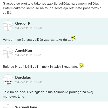
Glasove se prešteje takoj po zaprtju volišča, na samem volišču.
Potem čakamo samo še na to, da seštejejo rezultate posameznih
volišč.
Gregor P
::
4. dec 2011, 19:50
Vendar niso še vsa volišča zaprta, tako da ...
AmokRun
::
4. dec 2011, 19:51
Baje so Hrvati kršili volilni molk in twitnili rezultate.
Daedalus
::
4. dec 2011, 19:52
Tole bo še hec. DVK zgleda nima zakonske podlage za svoj
manever.
Linq
.
WarpedGone