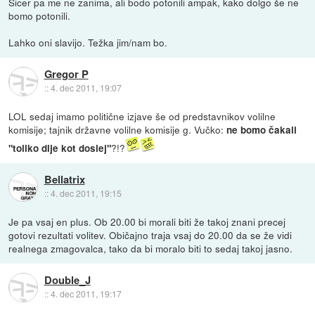
Sicer pa me ne zanima, ali bodo potonili ampak, kako dolgo še ne
bomo potonili.
Lahko oni slavijo. Težka jim/nam bo.
Gregor P
::
4. dec 2011, 19:07
LOL sedaj imamo politične izjave še od predstavnikov volilne
komisije; tajnik državne volilne komisije g. Vučko:
ne bomo čakali
?!?
"toliko dlje kot doslej"
Bellatrix
::
4. dec 2011, 19:15
Je pa vsaj en plus. Ob 20.00 bi morali biti že takoj znani precej
gotovi rezultati volitev. Običajno traja vsaj do 20.00 da se že vidi
realnega zmagovalca, tako da bi moralo biti to sedaj takoj jasno.
Double_J
::
4. dec 2011, 19:17