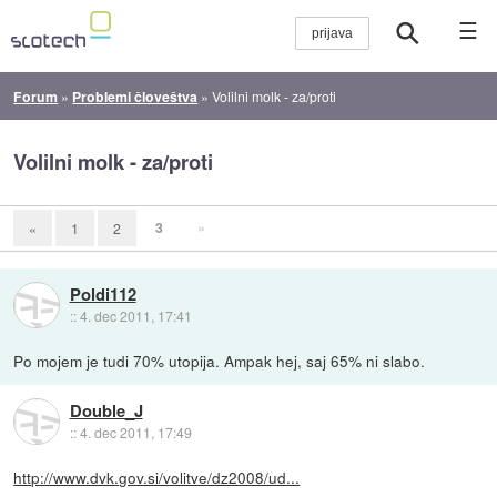
☰
Forum
»
Problemi človeštva
»
Volilni molk - za/proti
Volilni molk - za/proti
3
»
«
1
2
Poldi112
::
4. dec 2011, 17:41
Po mojem je tudi 70% utopija. Ampak hej, saj 65% ni slabo.
Double_J
::
4. dec 2011, 17:49
http://www.dvk.gov.si/volitve/dz2008/ud...