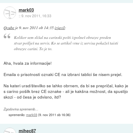
mark03
::
9. nov 2011, 16:33
Qcube
je
9. nov 2011 ob 14:35
izjavil
:
Kolikor sem slišal na carinski pošti izpolneš obrazec preden
stvar pošlješ na servis. Ko se artikel vrne iz servisa pokažeš taisti
obrazec carini. To je to.
Aha, hvala za informacije!
Emaila o prisotnosti oznaki CE na izbrani tablici še nisem prejel.
Na kateri urad/številko se lahko obrnem, da bi se prepričal, kako je
s carino pošilk brez CE oznake - ali je kakšna možnost, da spustijo
skozi - od česa je odvisno, itd?
Zgodovina sprememb…
spremenilo:
mark03
(
9. nov 2011 ob 16:36
)
mihec87