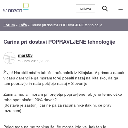
☰
Forum
»
Loža
»
Carina pri dostavi POPRAVLJENE tehnologije
Carina pri dostavi POPRAVLJENE tehnologije
mark03
::
8. nov 2011, 20:56
Živjo! Naročiti mislim tablični računalnik iz Kitajske. V primeru napak
v času garencije ga moram torej posalti nazaj na Kitajsko, da ga
tam popravijo in nato pošljejo nazaj v Slovenijo.
Zanima me, ali moram pri prejetju popravljene rabljene tehnološke
robe spet plačati 20% davek?
(dostava je zastonj, carine pa za računalnike itak ni, če prav
razumem)
Poleg tega pa me zanima še, če morda kdo ve, kakšen je