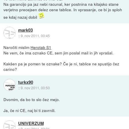
Na garancijo pa jaz nebi racunal, ker postnina na kitajsko stane
verjetno precejsen delez cene tablice. In vprasanje, ce bi jo sploh
se kdaj nazaj dobil
mark03
::
9. nov 2011, 00:45
Naročiti mislim
Herotab S1
Ne vem, če ima oznako CE, sem jim poslal mail in jih vprašal.
Kakšen pa je pomen te oznake? Če je ni, tablice ne spustijo čez
carino?
turkx90
::
9. nov 2011, 00:50
Dvomim, da bo to slo čez mejo.
Ja, če ni CE, naj bi ti zavrnili.
UNIVERZUM
::
9. nov 2011, 03:31