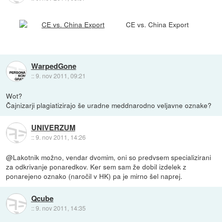
CE vs. China Export
WarpedGone
::
9. nov 2011, 09:21
Wot?
Čajnizarji plagiatizirajo še uradne meddnarodno veljavne oznake?
UNIVERZUM
::
9. nov 2011, 14:26
@Lakotnik možno, vendar dvomim, oni so predvsem specializirani
za odkrivanje ponaredkov. Ker sem sam že dobil izdelek z
ponarejeno oznako (naročil v HK) pa je mirno šel naprej.
Qcube
::
9. nov 2011, 14:35