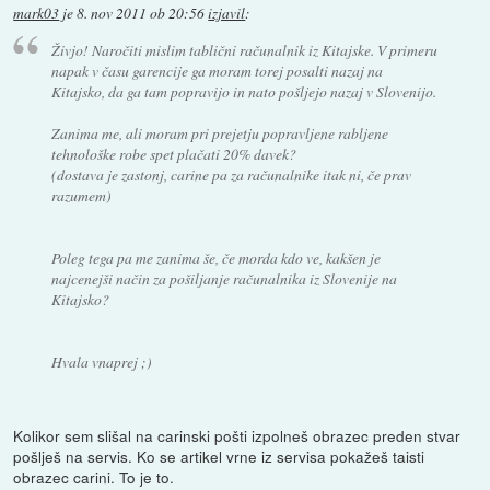
mark03
je
8. nov 2011 ob 20:56
izjavil
:
Živjo! Naročiti mislim tablični računalnik iz Kitajske. V primeru
napak v času garencije ga moram torej posalti nazaj na
Kitajsko, da ga tam popravijo in nato pošljejo nazaj v Slovenijo.
Zanima me, ali moram pri prejetju popravljene rabljene
tehnološke robe spet plačati 20% davek?
(dostava je zastonj, carine pa za računalnike itak ni, če prav
razumem)
Poleg tega pa me zanima še, če morda kdo ve, kakšen je
najcenejši način za pošiljanje računalnika iz Slovenije na
Kitajsko?
Hvala vnaprej ;)
Kolikor sem slišal na carinski pošti izpolneš obrazec preden stvar
pošlješ na servis. Ko se artikel vrne iz servisa pokažeš taisti
obrazec carini. To je to.