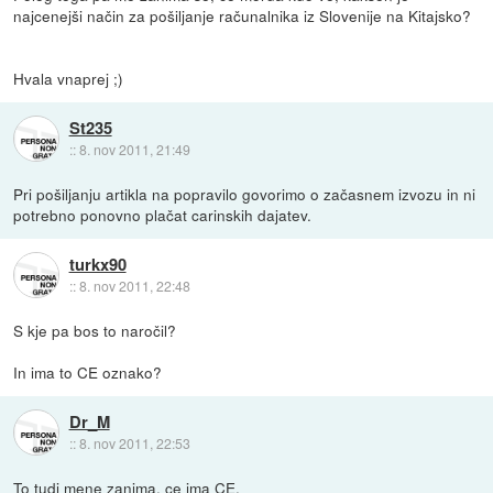
najcenejši način za pošiljanje računalnika iz Slovenije na Kitajsko?
Hvala vnaprej ;)
St235
::
8. nov 2011, 21:49
Pri pošiljanju artikla na popravilo govorimo o začasnem izvozu in ni
potrebno ponovno plačat carinskih dajatev.
turkx90
::
8. nov 2011, 22:48
S kje pa bos to naročil?
In ima to CE oznako?
Dr_M
::
8. nov 2011, 22:53
To tudi mene zanima, ce ima CE.