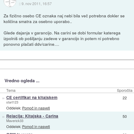
::
9. nov 2011, 16:57
Za fizično osebo CE oznaka naj nebi bila več potrebna dokler se
količina smatra za osebno uporabo..
Glede dajanja v garancijo. Na carini se dobi formular katerega
izpolniš ob pošiljanju zadeve v garancijo in potem ni potrebno
ponovno plačati ddv/carine....
Vredno ogleda ...
Tema
Sporočila
»
CE certifikat na kitajskem
22
start123
Oddelek:
Pomoč in nasveti
»
Relacija: Kitajska - Carina
50
Maverick33
Oddelek:
Pomoč in nasveti