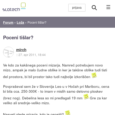
☰
Forum
»
Loža
»
Poceni tišlar?
Poceni tišlar?
mirch
::
27. apr 2011, 18:44
Ve kdo za kakšnega poceni mizarja. Namreč potrebujem novo
mizo, ampak je malo čudne oblike in ker je takšne oblike tudi tisti
del prostora, bi bil prostor tako tudi najbolje izkoriščen
Povpraševal sem že v Slovenija Les-u v Hočah pri Mariboru, cena
bi bila cca. 250-300€ - to imam v mislih samo delovno ploskev
(brez nog). Debelina lesa so mi predlagali 19 mm
Gre za kar
veliko ali srednje-veliko mizo.
Nasveti glede mizarja, kdo je cenejši?