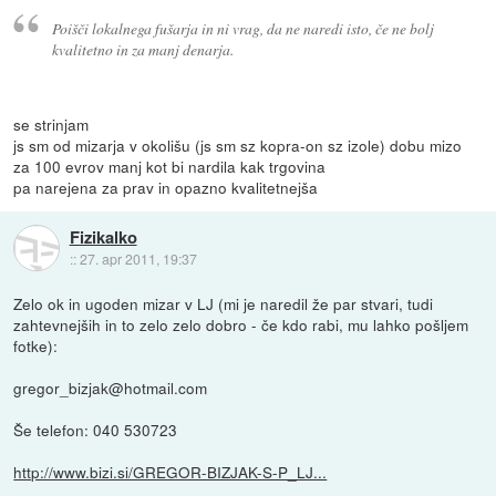
Poišči lokalnega fušarja in ni vrag, da ne naredi isto, če ne bolj
kvalitetno in za manj denarja.
se strinjam
js sm od mizarja v okolišu (js sm sz kopra-on sz izole) dobu mizo
za 100 evrov manj kot bi nardila kak trgovina
pa narejena za prav in opazno kvalitetnejša
Fizikalko
::
27. apr 2011, 19:37
Zelo ok in ugoden mizar v LJ (mi je naredil že par stvari, tudi
zahtevnejših in to zelo zelo dobro - če kdo rabi, mu lahko pošljem
fotke):
gregor_bizjak@hotmail.com
Še telefon: 040 530723
http://www.bizi.si/GREGOR-BIZJAK-S-P_LJ...