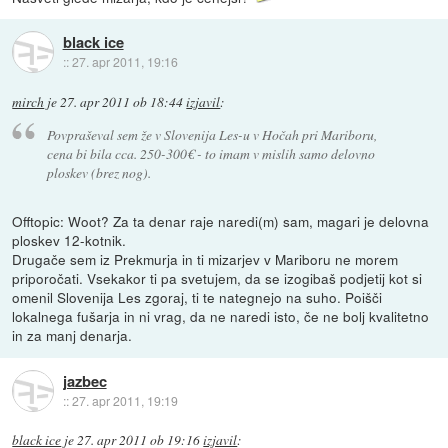
black ice
::
27. apr 2011, 19:16
mirch
je
27. apr 2011 ob 18:44
izjavil
:
Povpraševal sem že v Slovenija Les-u v Hočah pri Mariboru,
cena bi bila cca. 250-300€ - to imam v mislih samo delovno
ploskev (brez nog).
Offtopic: Woot? Za ta denar raje naredi(m) sam, magari je delovna
ploskev 12-kotnik.
Drugače sem iz Prekmurja in ti mizarjev v Mariboru ne morem
priporočati. Vsekakor ti pa svetujem, da se izogibaš podjetij kot si
omenil Slovenija Les zgoraj, ti te nategnejo na suho. Poišči
lokalnega fušarja in ni vrag, da ne naredi isto, če ne bolj kvalitetno
in za manj denarja.
jazbec
::
27. apr 2011, 19:19
black ice
je
27. apr 2011 ob 19:16
izjavil
: