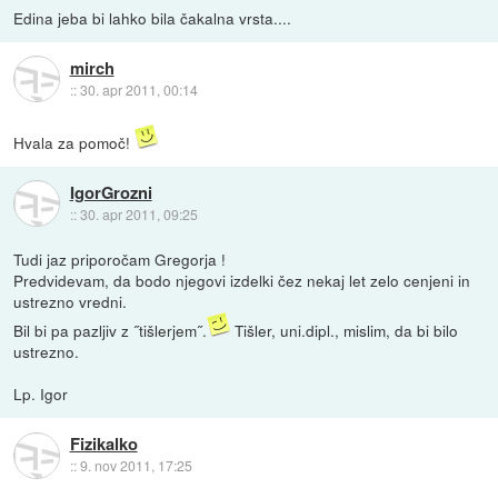
Edina jeba bi lahko bila čakalna vrsta....
mirch
::
30. apr 2011, 00:14
Hvala za pomoč!
IgorGrozni
::
30. apr 2011, 09:25
Tudi jaz priporočam Gregorja !
Predvidevam, da bodo njegovi izdelki čez nekaj let zelo cenjeni in
ustrezno vredni.
Bil bi pa pazljiv z ˝tišlerjem˝.
Tišler, uni.dipl., mislim, da bi bilo
ustrezno.
Lp. Igor
Fizikalko
::
9. nov 2011, 17:25