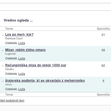
Vredno ogleda ...
Tema
Sporočila
»
Les po meri- kje?
21
Rainbow Dash
Oddelek:
Loža
»
Mizar, rabim zidno omaro
55
kuglvinkl
Oddelek:
Loža
»
Računalniška miza do nekje 1000 eur
62
Glodko
Oddelek:
Loža
»
štajerska podjetja, ki se ukvarjajo z mehatroniko
5
mirch
Oddelek:
Loža
Tema
Sporočila
Več podobnih tem