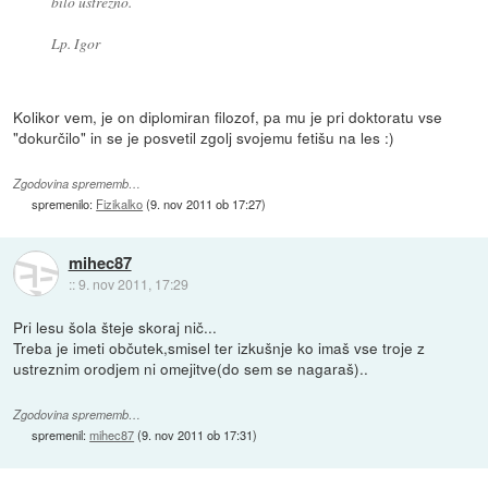
bilo ustrezno.
Lp. Igor
Kolikor vem, je on diplomiran filozof, pa mu je pri doktoratu vse
"dokurčilo" in se je posvetil zgolj svojemu fetišu na les :)
Zgodovina sprememb…
spremenilo:
Fizikalko
(
9. nov 2011 ob 17:27
)
mihec87
::
9. nov 2011, 17:29
Pri lesu šola šteje skoraj nič...
Treba je imeti občutek,smisel ter izkušnje ko imaš vse troje z
ustreznim orodjem ni omejitve(do sem se nagaraš)..
Zgodovina sprememb…
spremenil:
mihec87
(
9. nov 2011 ob 17:31
)