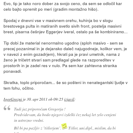
Evo, tip je tako noro dober za svojo ceno, da sem se odločil kar
celo bajto opremit po meri (gradim montažno hišo).
Spodaj v dnevni vse v masivnem orehu, kuhinja bo v slogu
brestovega pulta in matiranih svetlo sivih front, postelja masivni
brest, pisarna češnjev Eggerjev iveral, ostalo pa še kombiniramo...
Tip dobi že material nenormalno ugodno (sploh masivo - sem se
precej pozanimal in je dejansko daleč najugodneje, kolikor vem, je
v navezi z enim gozadrjem), hkrati pa je pravi umetnik, nama z
ženo je tričetrt stvari sam predlagal glede na razporeditev v
prostorih in je zadel res v nulo. Pa sem kar zahtevna stranka
ponavadi.
Skratka, toplo priporočam... še so pošteni in nenategantski ljudje v
tem fohu, očitno.
IgorGrozni
je
30. apr 2011 ob 09:25
izjavil
:
Tudi jaz priporočam Gregorja !
Predvidevam, da bodo njegovi izdelki čez nekaj let zelo cenjeni
in ustrezno vredni.
Bil bi pa pazljiv z ˝tišlerjem˝.
Tišler, uni.dipl., mislim, da bi