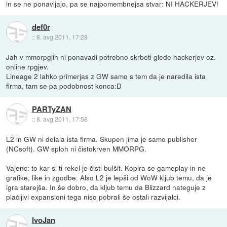
in se ne ponavljajo, pa se najpomembnejsa stvar: NI HACKERJEV!
def0r
::
8. avg 2011, 17:28
Jah v mmorpgjih ni ponavadi potrebno skrbeti glede hackerjev oz.
online rpgjev.
Lineage 2 lahko primerjas z GW samo s tem da je naredila ista
firma, tam se pa podobnost konca:D
PARTyZAN
::
8. avg 2011, 17:58
L2 in GW ni delala ista firma. Skupen jima je samo publisher
(NCsoft). GW sploh ni čistokrven MMORPG.
Vajenc: to kar si ti rekel je čisti bulšit. Kopira se gameplay in ne
grafike, like in zgodbe. Also L2 je lepši od WoW kljub temu, da je
igra starejša. In še dobro, da kljub temu da Blizzard nateguje z
plačljivi expansioni tega niso pobrali še ostali razvijalci.
IvoJan