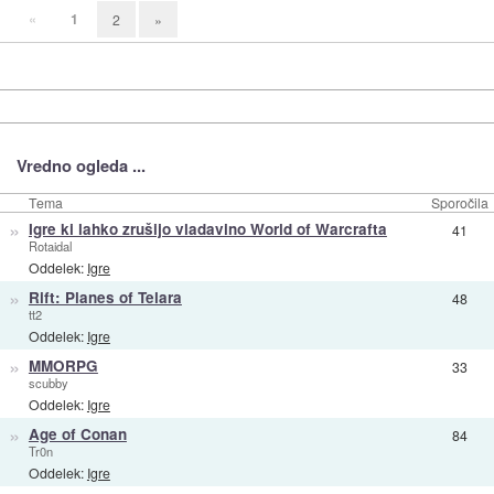
«
1
2
»
Vredno ogleda ...
Tema
Sporočila
»
Igre ki lahko zrušijo vladavino World of Warcrafta
41
Rotaidal
Oddelek:
Igre
»
Rift: Planes of Telara
48
tt2
Oddelek:
Igre
»
MMORPG
33
scubby
Oddelek:
Igre
»
Age of Conan
84
Tr0n
Oddelek:
Igre