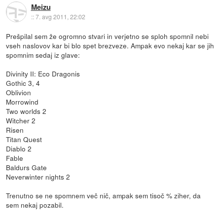
Meizu
::
7. avg 2011, 22:02
Prešpilal sem že ogromno stvari in verjetno se sploh spomnil nebi
vseh naslovov kar bi blo spet brezveze. Ampak evo nekaj kar se jih
spomnim sedaj iz glave:
Divinity II: Eco Dragonis
Gothic 3, 4
Oblivion
Morrowind
Two worlds 2
Witcher 2
Risen
Titan Quest
Diablo 2
Fable
Baldurs Gate
Neverwinter nights 2
Trenutno se ne spomnem več nič, ampak sem tisoč % ziher, da
sem nekaj pozabil.