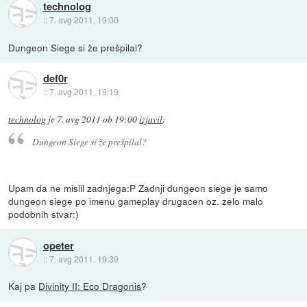
technolog
::
7. avg 2011, 19:00
Dungeon Siege si že prešpilal?
def0r
::
7. avg 2011, 19:19
technolog
je
7. avg 2011 ob 19:00
izjavil
:
Dungeon Siege si že prešpilal?
Upam da ne mislil zadnjega:P Zadnji dungeon siege je samo
dungeon siege po imenu gameplay drugacen oz. zelo malo
podobnih stvar:)
opeter
::
7. avg 2011, 19:39
Kaj pa
Divinity II: Eco Dragonis
?