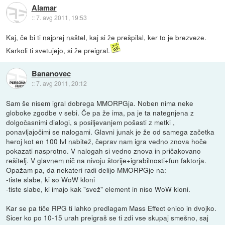
Alamar
::
7. avg 2011, 19:53
Kaj, če bi ti najprej naštel, kaj si že prešpilal, ker to je brezveze.
Karkoli ti svetujejo, si že preigral.
Bananovec
::
7. avg 2011, 20:12
Sam še nisem igral dobrega MMORPGja. Noben nima neke
globoke zgodbe v sebi. Če pa že ima, pa je ta nategnjena z
dolgočasnimi dialogi, s posiljevanjem pošasti z metki ,
ponavljajočimi se nalogami. Glavni junak je že od samega začetka
heroj kot en 100 lvl nabitež, čeprav nam igra vedno znova hoče
pokazati nasprotno. V nalogah si vedno znova in pričakovano
rešitelj. V glavnem nič na nivoju štorije+igrabilnosti+fun faktorja.
Opažam pa, da nekateri radi delijo MMORPGje na:
-tiste slabe, ki so WoW kloni
-tiste slabe, ki imajo kak "svež" element in niso WoW kloni.
Kar se pa tiče RPG ti lahko predlagam Mass Effect enico in dvojko.
Sicer ko po 10-15 urah preigraš se ti zdi vse skupaj smešno, saj