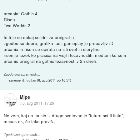
arcania: Gothic 4
Risen
Two Worlds 2
te trije so dokaj solidni za preigrat :)
zgodbe so dobre, grafika tudi, gameplay je prebavljiv :D
arcania in risen se opirata na isti svet in storyline
risen je tezek ko prasica na visjih tezavnostih, medtem ko sem
arcanio preigral na gothic tezavnosti v 2h dneh.
Zgodovina sprememb…
spremenil:
IvoJan
(
6. avg 2011 ob 16:51
)
Mipe
::
6. avg 2011, 17:26
Ne vem, kaj na tankih iz druge svetovne je "future sci-fi finta",
ampak ok, če tako praviš...
Zgodovina sprememb…