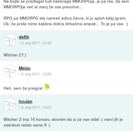
Ne bojte se predlagat tudi kakšnega MMORPGja, je pa res, da sem
MMORPGje več al manj že vse prevohal...
RPG pa MMORPG sta namreč edina žanra, ki ju sploh kdaj igram.
Ok, če pride mimo kakšna dobra dirkačina ampak... To je pa vse. :)
def0r
::
6. avg 2011, 13:42
Witcher 2?:)
Meizu
::
6. avg 2011, 14:20
Heh, sem že preigral
IvoJan
::
6. avg 2011, 15:03
Witcher 2 ima 16 koncev, dvomim da si ze vse videl :) meni jih je
zaenkrat ratalo samo 9 :(