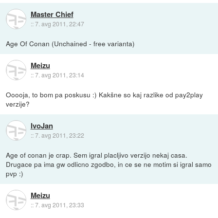
Master Chief
::
7. avg 2011, 22:47
Age Of Conan (Unchained - free varianta)
Meizu
::
7. avg 2011, 23:14
Ooooja, to bom pa poskusu :) Kakšne so kaj razlike od pay2play
verzije?
IvoJan
::
7. avg 2011, 23:22
Age of conan je crap. Sem igral placljivo verzijo nekaj casa.
Drugace pa ima gw odlicno zgodbo, in ce se ne motim si igral samo
pvp :)
Meizu
::
7. avg 2011, 23:33