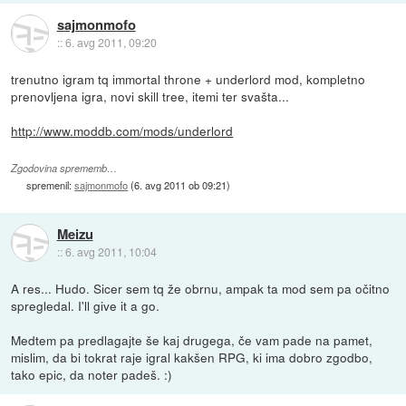
sajmonmofo
::
6. avg 2011, 09:20
trenutno igram tq immortal throne + underlord mod, kompletno
prenovljena igra, novi skill tree, itemi ter svašta...
http://www.moddb.com/mods/underlord
Zgodovina sprememb…
spremenil:
sajmonmofo
(
6. avg 2011 ob 09:21
)
Meizu
::
6. avg 2011, 10:04
A res... Hudo. Sicer sem tq že obrnu, ampak ta mod sem pa očitno
spregledal. I'll give it a go.
Medtem pa predlagajte še kaj drugega, če vam pade na pamet,
mislim, da bi tokrat raje igral kakšen RPG, ki ima dobro zgodbo,
tako epic, da noter padeš. :)