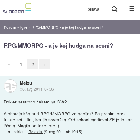
☰
Forum
»
Igre
»
RPG/MMORPG - a je kej hudga na sceni?
RPG/MMORPG - a je kej hudga na sceni?
«
1
2
»
Meizu
::
6. avg 2011, 07:36
Dokler nestrpno čakam na GW2...
A obstaja kšn hud RPG/MMORPG za nabijat? Pa prosim, brez
future sci-fi fint, ker jih sovražim. Old school medieval SF je to kar
iščem. Magija pa take fore :)
zaklenil:
Rotaidal
(
9. avg 2011 ob 19:15
)