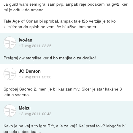
Ja guild wars sem igral sam pvp, ampak raje počakam na gw2, ker
mi je odfuk do amena.
Tale Age of Conan bi sprobal, ampak tale f2p verzija je tolko
zlimitirana da sploh ne vem, če bi užival tam noter...
IvoJan
::
7. avg 2011, 23:35
Preigraj gw storyline ker ti bo manjkalo za dvojko!
JC Denton
::
7. avg 2011, 23:36
Sprobaj Sacred 2, meni je bil kar zanimiv. Sicer je star kakšne 3
leta a vseeno.
Meizu
::
8. avg 2011, 00:43
Kako je pa kaj s to igro Rift, a je za kaj? Kaj pravi folk? Mogoče bi
pa celo subscribal...