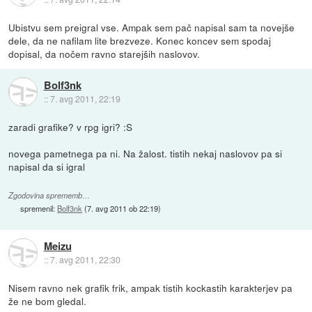
Ubistvu sem preigral vse. Ampak sem pač napisal sam ta novejše
dele, da ne nafilam lite brezveze. Konec koncev sem spodaj
dopisal, da nočem ravno starejših naslovov.
Bolf3nk
::
7. avg 2011, 22:19
zaradi grafike? v rpg igri? :S
novega pametnega pa ni. Na žalost. tistih nekaj naslovov pa si
napisal da si igral
Zgodovina sprememb…
spremenil:
Bolf3nk
(
7. avg 2011 ob 22:19
)
Meizu
::
7. avg 2011, 22:30
Nisem ravno nek grafik frik, ampak tistih kockastih karakterjev pa
že ne bom gledal.