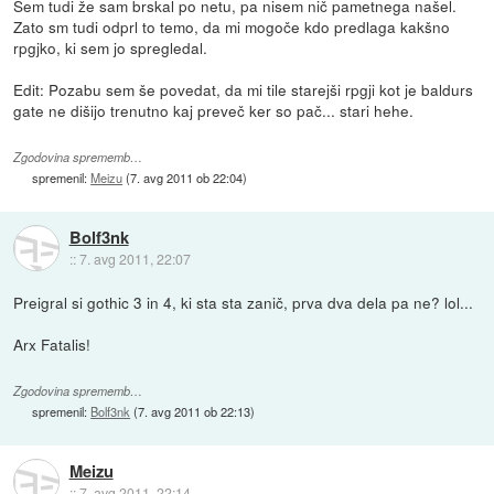
Sem tudi že sam brskal po netu, pa nisem nič pametnega našel.
Zato sm tudi odprl to temo, da mi mogoče kdo predlaga kakšno
rpgjko, ki sem jo spregledal.
Edit: Pozabu sem še povedat, da mi tile starejši rpgji kot je baldurs
gate ne dišijo trenutno kaj preveč ker so pač... stari hehe.
Zgodovina sprememb…
spremenil:
Meizu
(
7. avg 2011 ob 22:04
)
Bolf3nk
::
7. avg 2011, 22:07
Preigral si gothic 3 in 4, ki sta sta zanič, prva dva dela pa ne? lol...
Arx Fatalis!
Zgodovina sprememb…
spremenil:
Bolf3nk
(
7. avg 2011 ob 22:13
)
Meizu
::
7. avg 2011, 22:14