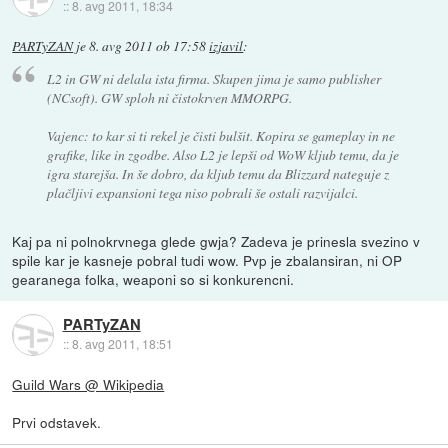
::
8. avg 2011, 18:34
PARTyZAN
je
8. avg 2011 ob 17:58
izjavil
:
L2 in GW ni delala ista firma. Skupen jima je samo publisher
(NCsoft). GW sploh ni čistokrven MMORPG.
Vajenc: to kar si ti rekel je čisti bulšit. Kopira se gameplay in ne
grafike, like in zgodbe. Also L2 je lepši od WoW kljub temu, da je
igra starejša. In še dobro, da kljub temu da Blizzard nateguje z
plačljivi expansioni tega niso pobrali še ostali razvijalci.
Kaj pa ni polnokrvnega glede gwja? Zadeva je prinesla svezino v
spile kar je kasneje pobral tudi wow. Pvp je zbalansiran, ni OP
gearanega folka, weaponi so si konkurencni.
PARTyZAN
::
8. avg 2011, 18:51
Guild Wars @ Wikipedia
Prvi odstavek.