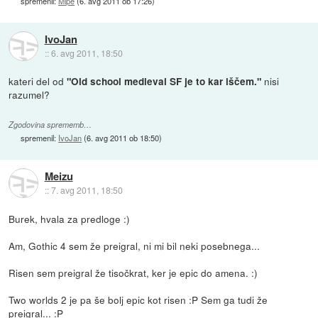
spremenil:
Mipe
(
6. avg 2011 ob 17:26
)
IvoJan
::
6. avg 2011, 18:50
kateri del od
nisi
"Old school medieval SF je to kar iščem."
razumel?
Zgodovina sprememb…
spremenil:
IvoJan
(
6. avg 2011 ob 18:50
)
Meizu
::
7. avg 2011, 18:50
Burek, hvala za predloge :)
Am, Gothic 4 sem že preigral, ni mi bil neki posebnega...
Risen sem preigral že tisočkrat, ker je epic do amena. :)
Two worlds 2 je pa še bolj epic kot risen :P Sem ga tudi že
preigral... :P