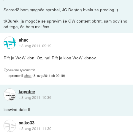
Sacred2 bom mogoče sprobal, JC Denton hvala za predlog :)
tKBurek, ja mogoče se spravim še GW content obrnt, sam odvisno
od tega, če bom mel čas.
ahac
::
8. avg 2011, 09:19
Rift je WoW klon. Oz, ne! Rift je klon WoW klonov.
Zgodovina sprememb…
spremenil:
ahac
(
8. avg 2011 ob 09:19
)
koyotee
::
8. avg 2011, 10:36
icewind dale II
sajko33
::
8. avg 2011, 11:30