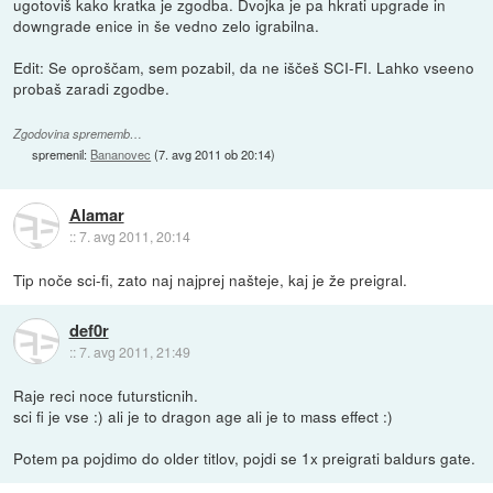
ugotoviš kako kratka je zgodba. Dvojka je pa hkrati upgrade in
downgrade enice in še vedno zelo igrabilna.
Edit: Se oproščam, sem pozabil, da ne iščeš SCI-FI. Lahko vseeno
probaš zaradi zgodbe.
Zgodovina sprememb…
spremenil:
Bananovec
(
7. avg 2011 ob 20:14
)
Alamar
::
7. avg 2011, 20:14
Tip noče sci-fi, zato naj najprej našteje, kaj je že preigral.
def0r
::
7. avg 2011, 21:49
Raje reci noce futursticnih.
sci fi je vse :) ali je to dragon age ali je to mass effect :)
Potem pa pojdimo do older titlov, pojdi se 1x preigrati baldurs gate.