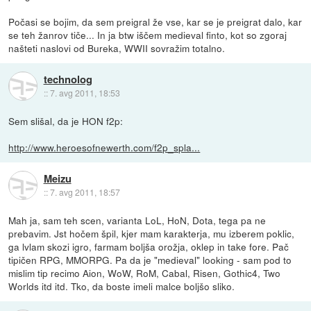
Počasi se bojim, da sem preigral že vse, kar se je preigrat dalo, kar
se teh žanrov tiče... In ja btw iščem medieval finto, kot so zgoraj
našteti naslovi od Bureka, WWII sovražim totalno.
technolog
::
7. avg 2011, 18:53
Sem slišal, da je HON f2p:
http://www.heroesofnewerth.com/f2p_spla...
Meizu
::
7. avg 2011, 18:57
Mah ja, sam teh scen, varianta LoL, HoN, Dota, tega pa ne
prebavim. Jst hočem špil, kjer mam karakterja, mu izberem poklic,
ga lvlam skozi igro, farmam boljša orožja, oklep in take fore. Pač
tipičen RPG, MMORPG. Pa da je "medieval" looking - sam pod to
mislim tip recimo Aion, WoW, RoM, Cabal, Risen, Gothic4, Two
Worlds itd itd. Tko, da boste imeli malce boljšo sliko.