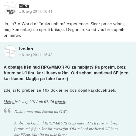
Mipe
::
6. avg 2011, 16:41
Ja, in? V World of Tanks nabiraš experience. Sicer pa se vdam,
moji komentarji se sproti brišejo. Dvigam roke od vas brezupnih
primerov.
IvoJan
::
6. avg 2011, 16:48
A obstaja kšn hud RPG/MMORPG za nabijat? Pa prosim, brez
future sci-fi fint, ker jih sovražim. Old school medieval SF je to
kar iščem. Magija pa take fore :)
zdej si to preberi se 10x dokler ne bos dojel kaj clovek zeli.
Meizu
je
6. avg 2011 ob 07:36
izjavil
:
Dokler nestrpno čakam na GW2...
A obstaja kšn hud RPG/MMORPG za nabijat? Pa prosim, brez
future sci-fi fint, ker jih sovražim. Old school medieval SF je to
kar iščem. Magija pa take fore :)