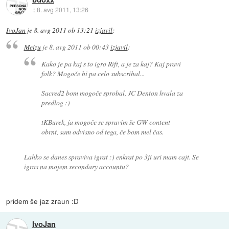
::
8. avg 2011, 13:26
IvoJan
je
8. avg 2011 ob 13:21
izjavil
:
Meizu
je
8. avg 2011 ob 00:43
izjavil
:
Kako je pa kaj s to igro Rift, a je za kaj? Kaj pravi
folk? Mogoče bi pa celo subscribal...
Sacred2 bom mogoče sprobal, JC Denton hvala za
predlog :)
tKBurek, ja mogoče se spravim še GW content
obrnt, sam odvisno od tega, če bom mel čas.
Lahko se danes spraviva igrat :) enkrat po 3ji uri mam cajt. Se
igras na mojem secondary accountu?
pridem še jaz zraun :D
IvoJan