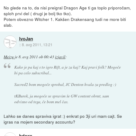
No glede na to, da nisi preigral Dragon Age ti ga toplo priporočam,
sploh prvi del ( drugi je bolj tko tko).
Potem obvezno Witcher 1. Kakšen Drakensang tudi ne more biti
slab.
IvoJan
::
8. avg 2011, 13:21
Meizu
je
8. avg 2011 ob 00:43
izjavil
:
Kako je pa kaj s to igro Rift, a je za kaj? Kaj pravi folk? Mogoče
bi pa celo subscribal...
Sacred2 bom mogoče sprobal, JC Denton hvala za predlog :)
tKBurek, ja mogoče se spravim še GW content obrnt, sam
odvisno od tega, če bom mel čas.
Lahko se danes spraviva igrat :) enkrat po 3ji uri mam cajt. Se
igras na mojem secondary accountu?
bdoxx