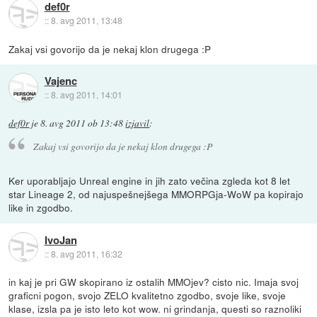
def0r
::
8. avg 2011, 13:48
Zakaj vsi govorijo da je nekaj klon drugega :P
Vajenc
::
8. avg 2011, 14:01
def0r
je
8. avg 2011 ob 13:48
izjavil
:
Zakaj vsi govorijo da je nekaj klon drugega :P
Ker uporabljajo Unreal engine in jih zato večina zgleda kot 8 let
star Lineage 2, od najuspešnejšega MMORPGja-WoW pa kopirajo
like in zgodbo.
IvoJan
::
8. avg 2011, 16:32
in kaj je pri GW skopirano iz ostalih MMOjev? cisto nic. Imaja svoj
graficni pogon, svojo ZELO kvalitetno zgodbo, svoje like, svoje
klase, izsla pa je isto leto kot wow. ni grindanja, questi so raznoliki