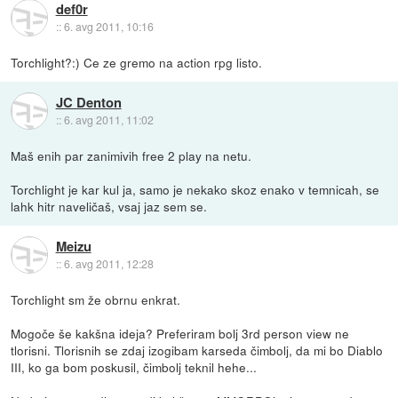
def0r
::
6. avg 2011, 10:16
Torchlight?:) Ce ze gremo na action rpg listo.
JC Denton
::
6. avg 2011, 11:02
Maš enih par zanimivih free 2 play na netu.
Torchlight je kar kul ja, samo je nekako skoz enako v temnicah, se
lahk hitr naveličaš, vsaj jaz sem se.
Meizu
::
6. avg 2011, 12:28
Torchlight sm že obrnu enkrat.
Mogoče še kakšna ideja? Preferiram bolj 3rd person view ne
tlorisni. Tlorisnih se zdaj izogibam karseda čimbolj, da mi bo Diablo
III, ko ga bom poskusil, čimbolj teknil hehe...