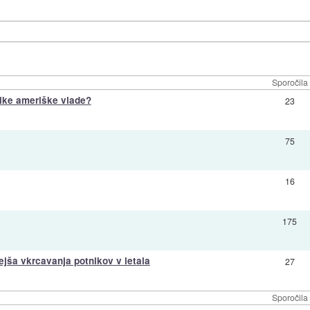
Sporočila
nike ameriške vlade?
23
75
16
175
ejša vkrcavanja potnikov v letala
27
Sporočila