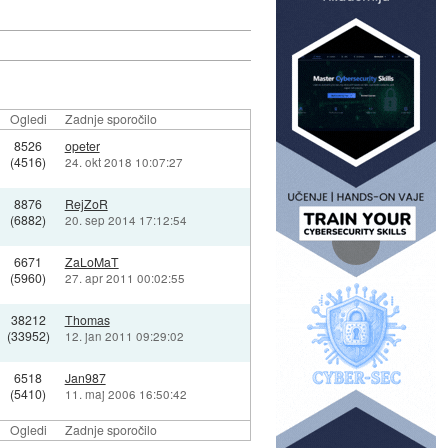
Ogledi
Zadnje sporočilo
8526
opeter
(4516)
24. okt 2018 10:07:27
8876
RejZoR
(6882)
20. sep 2014 17:12:54
6671
ZaLoMaT
(5960)
27. apr 2011 00:02:55
38212
Thomas
(33952)
12. jan 2011 09:29:02
6518
Jan987
(5410)
11. maj 2006 16:50:42
Ogledi
Zadnje sporočilo