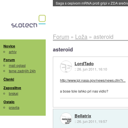
Saga s cepivom mRNA proti gripi v ZDA sreč
Forum
»
Loža
»
asteroid
Novice
asteroid
arhiv
Forum
LordTado
mali oglasi
::
26. jun 2011, 16:10
teme zadnjih 24h
Članki
http://www.jpl.nasa.gov/news/news.cfm?r...
Zaposlitve
a bose tole lahko pri nas vidlo?
brskaj
Ostalo
pravila
Bellatrix
::
26. jun 2011, 19:57