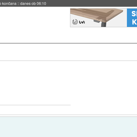
no končana
::
danes ob 06:10