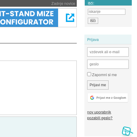
Išči:
Zadnje novice
Prijava
Zapomni si me
nov uporabnik
pozabili geslo?