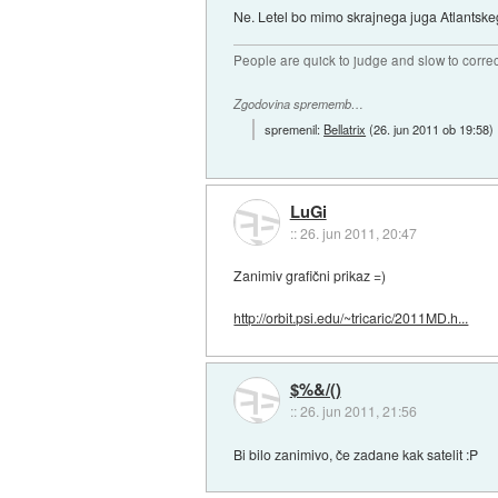
Ne. Letel bo mimo skrajnega juga Atlantskeg
People are quick to judge and slow to corre
Zgodovina sprememb…
spremenil:
Bellatrix
(
26. jun 2011 ob 19:58
)
LuGi
::
26. jun 2011, 20:47
Zanimiv grafični prikaz =)
http://orbit.psi.edu/~tricaric/2011MD.h...
$%&/()
::
26. jun 2011, 21:56
Bi bilo zanimivo, če zadane kak satelit :P