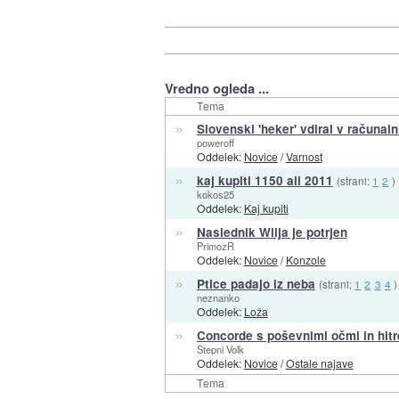
Vredno ogleda ...
Tema
»
Slovenski 'heker' vdiral v računal
poweroff
Oddelek:
Novice
/
Varnost
»
kaj kupiti 1150 ali 2011
(strani:
1
2
)
kokos25
Oddelek:
Kaj kupiti
»
Naslednik Wiija je potrjen
PrimozR
Oddelek:
Novice
/
Konzole
»
Ptice padajo iz neba
(strani:
1
2
3
4
)
neznanko
Oddelek:
Loža
»
Concorde s poševnimi očmi in hitr
Stepni Volk
Oddelek:
Novice
/
Ostale najave
Tema