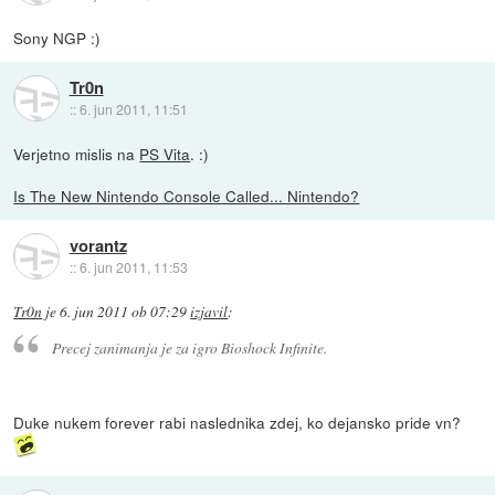
Sony NGP :)
Tr0n
::
6. jun 2011, 11:51
Verjetno mislis na
PS Vita
. :)
Is The New Nintendo Console Called... Nintendo?
vorantz
::
6. jun 2011, 11:53
Tr0n
je
6. jun 2011 ob 07:29
izjavil
:
Precej zanimanja je za igro Bioshock Infinite.
Duke nukem forever rabi naslednika zdej, ko dejansko pride vn?