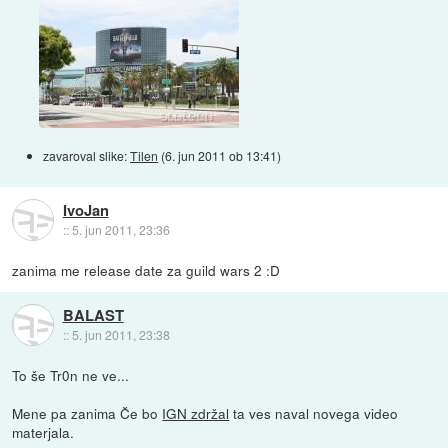
zavaroval slike:
Tilen
(
6. jun 2011 ob 13:41
)
IvoJan
::
5. jun 2011, 23:36
zanima me release date za guild wars 2 :D
BALAST
::
5. jun 2011, 23:38
To še Tr0n ne ve...
Mene pa zanima Če bo
IGN zdržal
ta ves naval novega video
materjala.