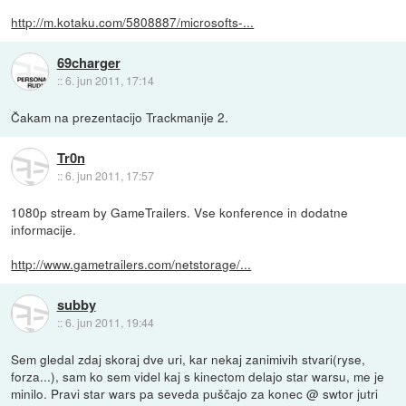
http://m.kotaku.com/5808887/microsofts-...
69charger
::
6. jun 2011, 17:14
Čakam na prezentacijo Trackmanije 2.
Tr0n
::
6. jun 2011, 17:57
1080p stream by GameTrailers. Vse konference in dodatne
informacije.
http://www.gametrailers.com/netstorage/...
subby
::
6. jun 2011, 19:44
Sem gledal zdaj skoraj dve uri, kar nekaj zanimivih stvari(ryse,
forza...), sam ko sem videl kaj s kinectom delajo star warsu, me je
minilo. Pravi star wars pa seveda puščajo za konec @ swtor jutri