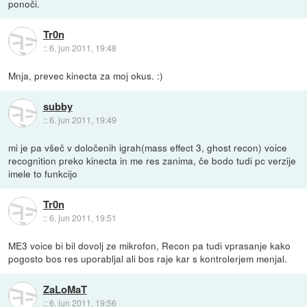
ponoči.
Tr0n
::
6. jun 2011, 19:48
Mnja, prevec kinecta za moj okus. :)
subby
::
6. jun 2011, 19:49
mi je pa všeč v določenih igrah(mass effect 3, ghost recon) voice
recognition preko kinecta in me res zanima, če bodo tudi pc verzije
imele to funkcijo
Tr0n
::
6. jun 2011, 19:51
ME3 voice bi bil dovolj ze mikrofon, Recon pa tudi vprasanje kako
pogosto bos res uporabljal ali bos raje kar s kontrolerjem menjal.
ZaLoMaT
::
6. jun 2011, 19:56