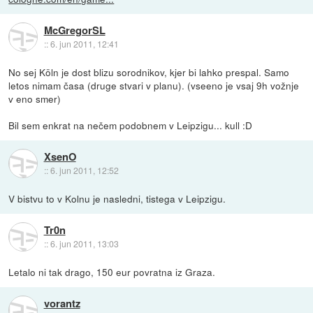
McGregorSL
::
6. jun 2011, 12:41
No sej Köln je dost blizu sorodnikov, kjer bi lahko prespal. Samo
letos nimam časa (druge stvari v planu). (vseeno je vsaj 9h vožnje
v eno smer)
Bil sem enkrat na nečem podobnem v Leipzigu... kull :D
XsenO
::
6. jun 2011, 12:52
V bistvu to v Kolnu je nasledni, tistega v Leipzigu.
Tr0n
::
6. jun 2011, 13:03
Letalo ni tak drago, 150 eur povratna iz Graza.
vorantz