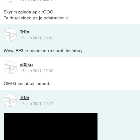
Skyrim zgleda epic :OOO
Ta drugi video pa je odstranjen :/
Tr0n
::
6. jun 2011, 22:31
Wow, BF3 je ravnokar raztural. Instabuy.
st0jko
::
6. jun 2011, 22:32
OMFG instabuy indeed.
Tr0n
::
6. jun 2011, 22:47