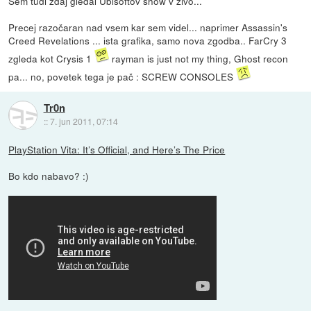
Sem tudi zdaj gledal Ubisoftov show v živo...
Precej razočaran nad vsem kar sem videl... naprimer Assassin's
Creed Revelations ... ista grafika, samo nova zgodba.. FarCry 3
zgleda kot Crysis 1
rayman is just not my thing, Ghost recon
pa... no, povetek tega je pač : SCREW CONSOLES
Tr0n
::
7. jun 2011, 07:14
PlayStation Vita: It’s Official, and Here’s The Price
Bo kdo nabavo? :)