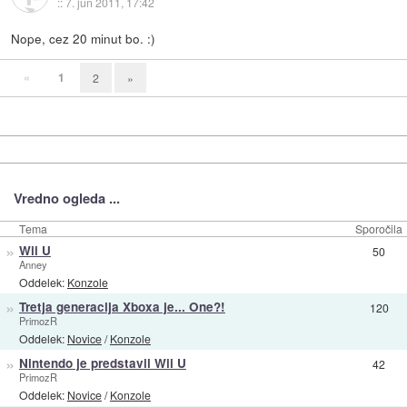
::
7. jun 2011, 17:42
Nope, cez 20 minut bo. :)
«
1
2
»
Vredno ogleda ...
Tema
Sporočila
»
Wii U
50
Anney
Oddelek:
Konzole
»
Tretja generacija Xboxa je... One?!
120
PrimozR
Oddelek:
Novice
/
Konzole
»
Nintendo je predstavil Wii U
42
PrimozR
Oddelek:
Novice
/
Konzole