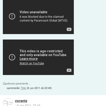
Zgodovina sprememb…
spremenilo:
Tr0n
(
6. jun 2011 ob 22:45
)
vorantz
::
6. jun 2011, 22:19