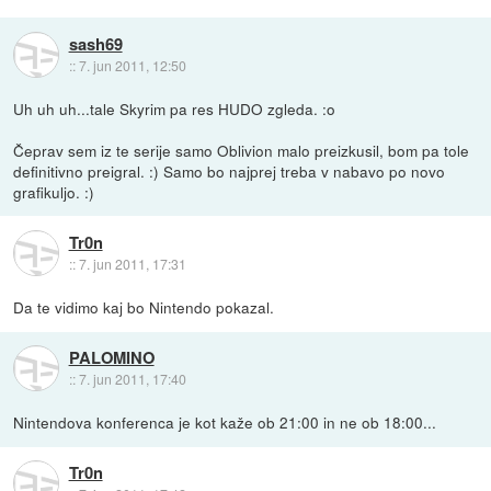
sash69
::
7. jun 2011, 12:50
Uh uh uh...tale Skyrim pa res HUDO zgleda. :o
Čeprav sem iz te serije samo Oblivion malo preizkusil, bom pa tole
definitivno preigral. :) Samo bo najprej treba v nabavo po novo
grafikuljo. :)
Tr0n
::
7. jun 2011, 17:31
Da te vidimo kaj bo Nintendo pokazal.
PALOMINO
::
7. jun 2011, 17:40
Nintendova konferenca je kot kaže ob 21:00 in ne ob 18:00...
Tr0n