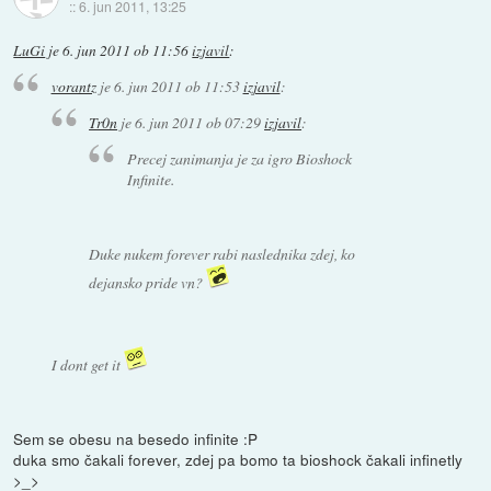
::
6. jun 2011, 13:25
LuGi
je
6. jun 2011 ob 11:56
izjavil
:
vorantz
je
6. jun 2011 ob 11:53
izjavil
:
Tr0n
je
6. jun 2011 ob 07:29
izjavil
:
Precej zanimanja je za igro Bioshock
Infinite.
Duke nukem forever rabi naslednika zdej, ko
dejansko pride vn?
I dont get it
Sem se obesu na besedo infinite :P
duka smo čakali forever, zdej pa bomo ta bioshock čakali infinetly
>_>