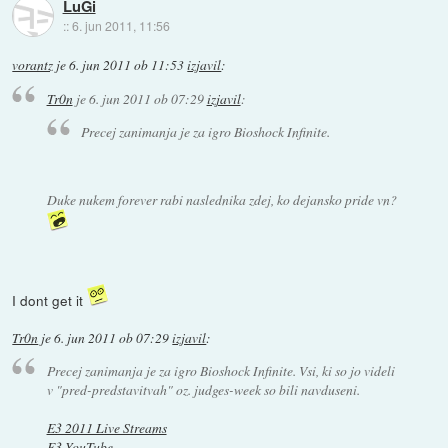
LuGi
::
6. jun 2011, 11:56
vorantz
je
6. jun 2011 ob 11:53
izjavil
:
Tr0n
je
6. jun 2011 ob 07:29
izjavil
:
Precej zanimanja je za igro Bioshock Infinite.
Duke nukem forever rabi naslednika zdej, ko dejansko pride vn?
I dont get it
Tr0n
je
6. jun 2011 ob 07:29
izjavil
:
Precej zanimanja je za igro Bioshock Infinite. Vsi, ki so jo videli
v "pred-predstavitvah" oz. judges-week so bili navduseni.
E3 2011 Live Streams
E3 YouTube