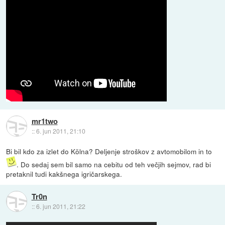
mr1two
::
6. jun 2011, 21:10
Bi bil kdo za izlet do Kölna? Deljenje stroškov z avtomobilom in to
. Do sedaj sem bil samo na cebitu od teh večjih sejmov, rad bi
pretaknil tudi kakšnega igričarskega.
Tr0n
::
6. jun 2011, 21:22