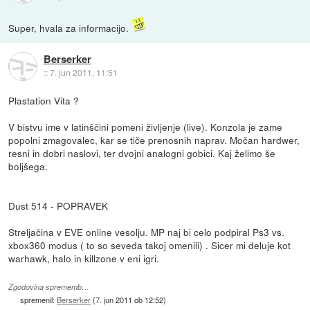
Super, hvala za informacijo.
Berserker
::
7. jun 2011, 11:51
Plastation Vita ?
V bistvu ime v latinščini pomeni življenje (live). Konzola je zame
popolni zmagovalec, kar se tiče prenosnih naprav. Močan hardwer,
resni in dobri naslovi, ter dvojni analogni gobici. Kaj želimo še
boljšega.
Dust 514 - POPRAVEK
Streljačina v EVE online vesolju. MP naj bi celo podpiral Ps3 vs.
xbox360 modus ( to so seveda takoj omenili) . Sicer mi deluje kot
warhawk, halo in killzone v eni igri.
Zgodovina sprememb…
spremenil:
Berserker
(
7. jun 2011 ob 12:52
)