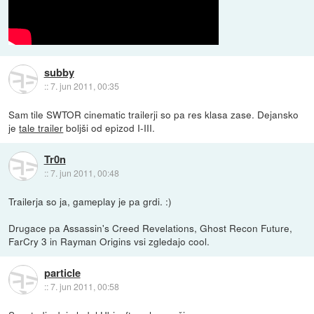
subby
::
7. jun 2011, 00:35
Sam tile SWTOR cinematic trailerji so pa res klasa zase. Dejansko
je
tale trailer
boljši od epizod I-III.
Tr0n
::
7. jun 2011, 00:48
Trailerja so ja, gameplay je pa grdi. :)
Drugace pa Assassin's Creed Revelations, Ghost Recon Future,
FarCry 3 in Rayman Origins vsi zgledajo cool.
particle
::
7. jun 2011, 00:58