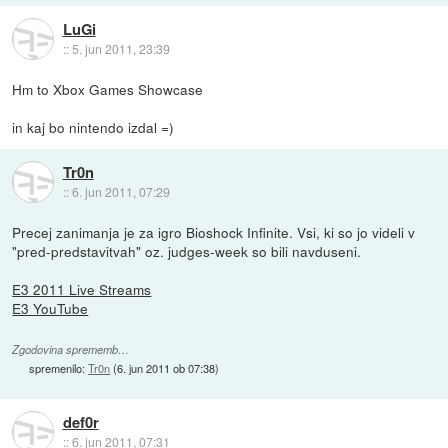
LuGi
::
5. jun 2011, 23:39
Hm to Xbox Games Showcase
in kaj bo nintendo izdal =)
Tr0n
::
6. jun 2011, 07:29
Precej zanimanja je za igro Bioshock Infinite. Vsi, ki so jo videli v
"pred-predstavitvah" oz. judges-week so bili navduseni.
E3 2011 Live Streams
E3 YouTube
Zgodovina sprememb…
spremenilo:
Tr0n
(
6. jun 2011 ob 07:38
)
def0r
::
6. jun 2011, 07:31