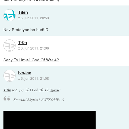
Tilen
::
6. jun 2011, 20:53
Nov Prototype bo hud!:D
Tr0n
::
6. jun 2011, 21:06
Sony To Unveil God Of War 4?
IvoJan
::
6. jun 2011, 21:08
Tr0n
je
6. jun 2011 ob 20:42
izjavil
:
Ste vidli Skyrim? AWESOME! :)