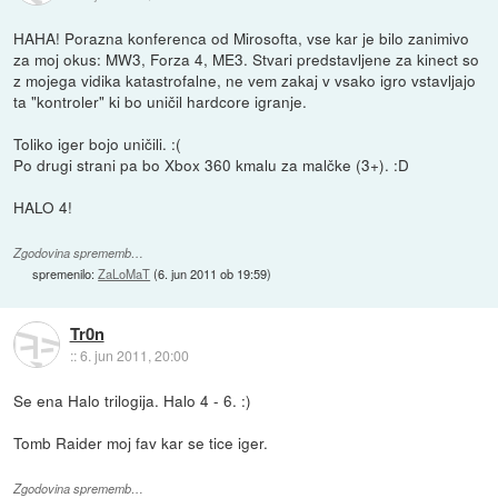
HAHA! Porazna konferenca od Mirosofta, vse kar je bilo zanimivo
za moj okus: MW3, Forza 4, ME3. Stvari predstavljene za kinect so
z mojega vidika katastrofalne, ne vem zakaj v vsako igro vstavljajo
ta "kontroler" ki bo uničil hardcore igranje.
Toliko iger bojo uničili. :(
Po drugi strani pa bo Xbox 360 kmalu za malčke (3+). :D
HALO 4!
Zgodovina sprememb…
spremenilo:
ZaLoMaT
(
6. jun 2011 ob 19:59
)
Tr0n
::
6. jun 2011, 20:00
Se ena Halo trilogija. Halo 4 - 6. :)
Tomb Raider moj fav kar se tice iger.
Zgodovina sprememb…