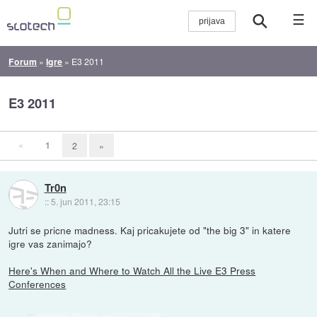
☰
Forum
»
Igre
»
E3 2011
E3 2011
«
1
2
»
Tr0n
::
5. jun 2011, 23:15
Jutri se pricne madness. Kaj pricakujete od "the big 3" in katere
igre vas zanimajo?
Here's When and Where to Watch All the Live E3 Press
Conferences