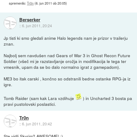
spremenilo:
Tr0n
(
6. jun 2011 ob 20:05
)
Berserker
::
6. jun 2011, 20:24
Jp tisti ki smo gledali anime Halo legends nam je prizor v trailerju
znan.
Najbolj sem navdušen nad Gears of War 3 in Ghost Recon Future
Soldier (všeč mi je razstavljanje orožja in modifikacija le tega ter
vmesnik, upam da se bo dalo normalno igrat z gamepadom).
ME3 bo itak carski , končno so odstranili bedne ostanke RPG-ja iz
igre.
Tomb Raider (sam kak Lara vzdihuje
) in Uncharted 3 bosta pa
pravi pustolovski poslastici.
Tr0n
::
6. jun 2011, 20:42
Ste vidli Skyrim? AWESOME! :)