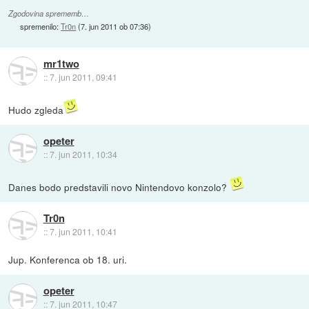
Zgodovina sprememb…
spremenilo:
Tr0n
(
7. jun 2011 ob 07:36
)
mr1two
::
7. jun 2011, 09:41
Hudo zgleda
opeter
::
7. jun 2011, 10:34
Danes bodo predstavili novo Nintendovo konzolo?
Tr0n
::
7. jun 2011, 10:41
Jup. Konferenca ob 18. uri.
opeter
::
7. jun 2011, 10:47