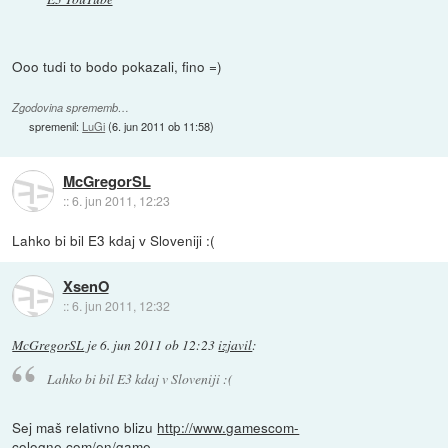
Ooo tudi to bodo pokazali, fino =)
Zgodovina sprememb…
spremenil:
LuGi
(
6. jun 2011 ob 11:58
)
McGregorSL
::
6. jun 2011, 12:23
Lahko bi bil E3 kdaj v Sloveniji :(
XsenO
::
6. jun 2011, 12:32
McGregorSL
je
6. jun 2011 ob 12:23
izjavil
:
Lahko bi bil E3 kdaj v Sloveniji :(
Sej maš relativno blizu
http://www.gamescom-
cologne.com/en/game...