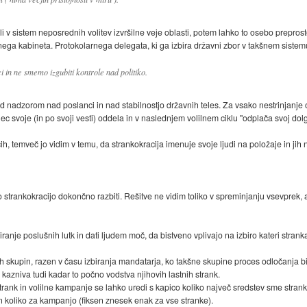
bi šli v sistem neposrednih volitev izvršilne veje oblasti, potem lahko to osebo prep
ega kabineta. Protokolarnega delegata, ki ga izbira državni zbor v takšnem siste
 in ne smemo izgubiti kontrole nad politiko.
 nadzorom nad poslanci in nad stabilnostjo državnih teles. Za vsako nestrinjanje 
anec svoje (in po svoji vesti) oddela in v naslednjem volilnem ciklu "odplača svoj dolg
h, temveč jo vidim v temu, da strankokracija imenuje svoje ljudi na položaje in jih
no strankokracijo dokončno razbiti. Rešitve ne vidim toliko v spreminjanju vsevprek
anje poslušnih lutk in dati ljudem moč, da bistveno vplivajo na izbiro kateri stran
 skupin, razen v času izbiranja mandatarja, ko takšne skupine proces odločanja bis
kazniva tudi kadar to počno vodstva njihovih lastnih strank.
trank in volilne kampanje se lahko uredi s kapico koliko največ sredstev sme strank
n koliko za kampanjo (fiksen znesek enak za vse stranke).