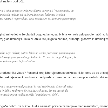
udi na tem področju.
poved tajnega glasovanja in sočasna prepoved (razpoznanje, da
poskuša vplivati ali celo predpisovati kako naj izvoljen
 mu namreč zapoveduje, da je neodvisen in, da mora glasovati po
gi strani verjetno še olajšali dogovarjanje, saj bi bila kontrola zelo problematična. I
 glas utemeljiti. Tako bi lahko tisti, ki ga to zanima, primerjal glasove in utemelj
vršilne veje oblasti, potem lahko to osebo preprosto poimenujemo
zbiro njegovega lastnega kabineta. Protokolarnega delegata, ki
 ne potrebujemo in je odvečen.
 in predsednika vlade? Poslanci torej izberejo predsednika sami, le-temu pa se pris
kšen usklajevalec/koordinator med poslanci, vendar pa naspram predsedniku države p
ed nadzorom nad poslanci in nad stabilnostjo državnih teles.
je lahko za državo še bolj destruktivno, kot pa pustiti, da
in v naslednjem volilnem ciklu "odplača svoj dolg".
lo mogoče dobro, da bi imeli ljudje namesto pravice zamenjave med mandatom, možn