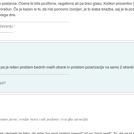
e poslance. Ocene bi bile pozitivna, negativna ali pa brez glasu. Kolikor procentov l
roračun. Če je kazen le to, da nisi ponovno izvoljen, je to slaba tolažba, saj je ta 
prvega dne.
aževanju."
_______
, pa je rešen problem bednih malih strank in problem polarizacije na samo 2 stranki
zed?
ostane javno, vendar mora vsak poslanec svoj glas utemeljiti.
as utemelji že tako, da reče "po moji osebni presoji" ali po "moji vesti". To, da se bi