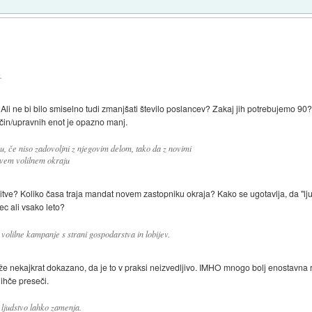
.
 Ali ne bi bilo smiselno tudi zmanjšati število poslancev? Zakaj jih potrebujemo 90
čin/upravnih enot je opazno manj.
, če niso zadovoljni z njegovim delom, tako da z novimi
ovem volilnem okraju
itve? Koliko časa traja mandat novem zastopniku okraja? Kako se ugotavlja, da "lj
c ali vsako leto?
olilne kampanje s strani gospodarstva in lobijev.
 že nekajkrat dokazano, da je to v praksi neizvedljivo. IMHO mnogo bolj enostavna r
ihče preseči.
h ljudstvo lahko zamenja.