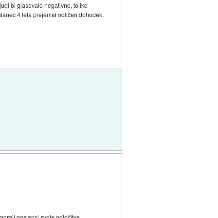
judi bi glasovalo negativno, toliko
poslanec 4 leta prejemal odličen dohodek,
 morali poslanci svoje odločitve