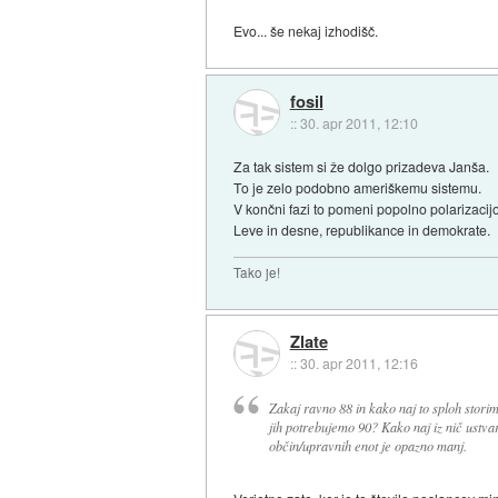
Evo... še nekaj izhodišč.
fosil
::
30. apr 2011, 12:10
Za tak sistem si že dolgo prizadeva Janša.
To je zelo podobno ameriškemu sistemu.
V končni fazi to pomeni popolno polarizacijo
Leve in desne, republikance in demokrate.
Tako je!
Zlate
::
30. apr 2011, 12:16
Zakaj ravno 88 in kako naj to sploh storim
jih potrebujemo 90? Kako naj iz nič ustv
občin/upravnih enot je opazno manj.