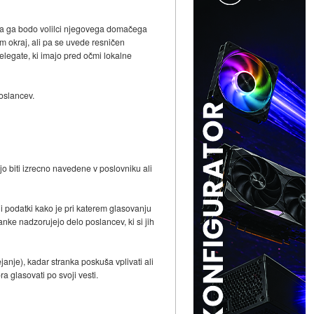
ar pa ga bodo volilci njegovega domačega
sam okraj, ali pa se uvede resničen
elegate, ki imajo pred očmi lokalne
oslancev.
o biti izrecno navedene v poslovniku ali
i podatki kako je pri katerem glasovanju
anke nadzorujejo delo poslancev, ki si jih
anje), kadar stranka poskuša vplivati ali
 glasovati po svoji vesti.