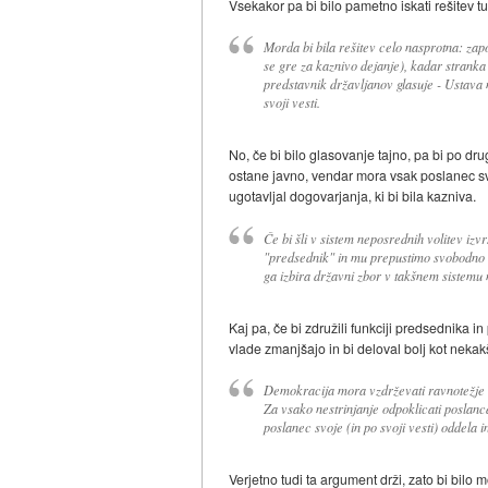
Vsekakor pa bi bilo pametno iskati rešitev t
Morda bi bila rešitev celo nasprotna: za
se gre za kaznivo dejanje), kadar stranka 
predstavnik državljanov glasuje - Ustava
svoji vesti.
No, če bi bilo glasovanje tajno, pa bi po dru
ostane javno, vendar mora vsak poslanec svoj
ugotavljal dogovarjanja, ki bi bila kazniva.
Če bi šli v sistem neposrednih volitev iz
"predsednik" in mu prepustimo svobodno i
ga izbira državni zbor v takšnem sistemu
Kaj pa, če bi združili funkciji predsednika
vlade zmanjšajo in bi deloval bolj kot neka
Demokracija mora vzdrževati ravnotežje m
Za vsako nestrinjanje odpoklicati poslanca 
poslanec svoje (in po svoji vesti) oddela 
Verjetno tudi ta argument drži, zato bi bi