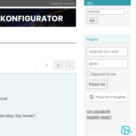
Išči:
Zadnje novice
Prijava
«
1
2
»
Zapomni si me
koval.
nov uporabnik
aba ideja. Kaj menite?
pozabili geslo?