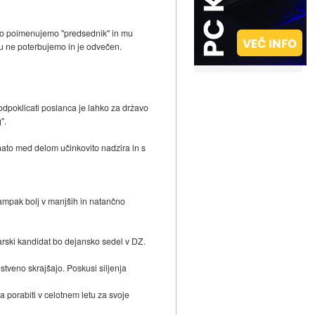
rosto poimenujemo "predsednik" in mu
mu ne poterbujemo in je odvečen.
odpoklicati poslanca je lahko za državo
".
 nato med delom učinkovito nadzira in s
, ampak bolj v manjših in natančno
karski kandidat bo dejansko sedel v DZ.
tveno skrajšajo. Poskusi siljenja
a porabiti v celotnem letu za svoje