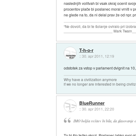
naslednjih volitvah bi vsak okraj ocenil svoj
procentov plače bi poslanec moral vrniti v p
ne glede na to, da ni delal prav že od npr. 
"Ne dovoli, da bi te šolanje oviralo pri izobr
_______________________ Mark Twain_
T-h-o-r
::
30. apr 2011, 12:19
odstotek za vstop v parlament dvignit na 10
Why have a civilization anymore
if we no longer are interested in being civili
BlueRunner
::
30. apr 2011, 22:20
IMO boljša rešitev bi bila, da glasovanje 
To bi šlo težko skozi. Poslanec lahko svoj gl