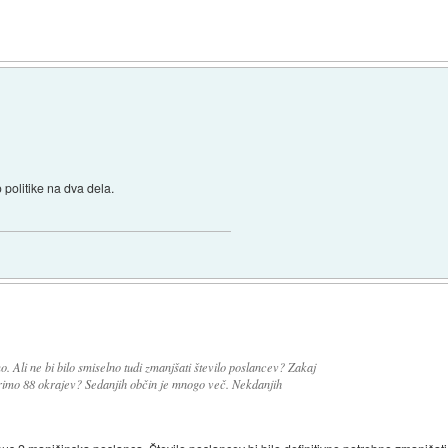
 politike na dva dela.
o. Ali ne bi bilo smiselno tudi zmanjšati število poslancev? Zakaj
arimo 88 okrajev? Sedanjih občin je mnogo več. Nekdanjih