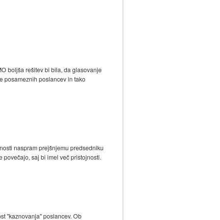
MO boljša rešitev bi bila, da glasovanje
itve posameznih poslancev in tako
tojnosti naspram prejšnjemu predsedniku
ovečajo, saj bi imel več pristojnosti.
ost "kaznovanja" poslancev. Ob