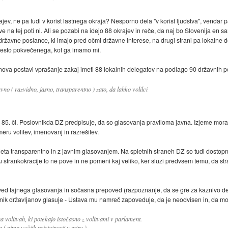
rajev, ne pa tudi v korist lastnega okraja? Nesporno dela "v korist ljudstva", vend
ve na tej poti ni. Ali se pozabi na idejo 88 okrajev in reče, da naj bo Slovenija en 
ržavne poslance, ki imajo pred očmi državne interese, na drugi strani pa lokalne d
esto pokvečenega, kot ga imamo mi.
va postavi vprašanje zakaj imeti 88 lokalnih delegatov na podlago 90 državnih p
o ( razvidno, jasno, transparentno ) zato, da lahko volilci
85. čl. Poslovnikda DZ predpisuje, da so glasovanja praviloma javna. Izjeme moraj
ru volitev, imenovanj in razrešitev.
eta transparentno in z javnim glasovanjem. Na spletnih straneh DZ so tudi dostopn
 strankokracije to ne pove in ne pomeni kaj veliko, ker služi predvsem temu, da str
ved tajnega glasovanja in sočasna prepoved (razpoznanje, da se gre za kaznivo dej
vnik državljanov glasuje - Ustava mu namreč zapoveduje, da je neodvisen in, da mora
volitvah, ki potekajo istočasno z volitvami v parlament.
 nima večjih pristojnosti v miru ).