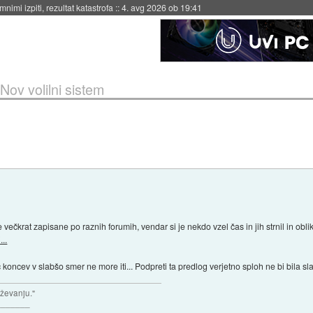
eto za večkratno uporabo
::
4. avg 2026 ob 19:41
Nov volilni sistem
večkrat zapisane po raznih forumih, vendar si je nekdo vzel čas in jih strnil in obli
...
oncev v slabšo smer ne more iti... Podpreti ta predlog verjetno sploh ne bi bila sl
aževanju."
_______