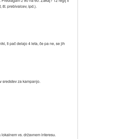
i. Predlagam z 90 na 60. Zakaj? 12 regij x
št. prebivalcev, ipd.).
i, ti pač delajo 4 leta, če pa ne, se jih
rov sredstev za kampanjo.
na lokalnem vs. državnem interesu.