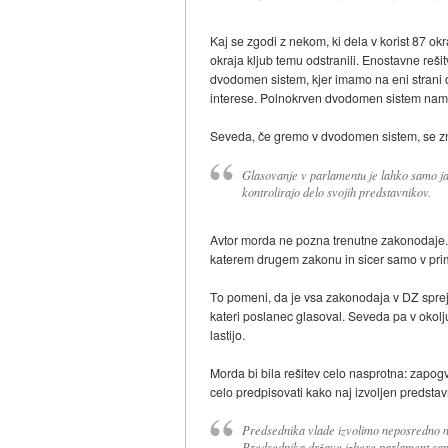
Kaj se zgodi z nekom, ki dela v korist 87 ok
okraja kljub temu odstranili. Enostavne rešit
dvodomen sistem, kjer imamo na eni strani d
interese. Polnokrven dvodomen sistem nam
Seveda, če gremo v dvodomen sistem, se zno
Glasovanje v parlamentu je lahko samo javn
kontrolirajo delo svojih predstavnikov.
Avtor morda ne pozna trenutne zakonodaje. 
katerem drugem zakonu in sicer samo v prime
To pomeni, da je vsa zakonodaja v DZ sprej
kateri poslanec glasoval. Seveda pa v okolju
lastijo.
Morda bi bila rešitev celo nasprotna: zapog
celo predpisovati kako naj izvoljen predsta
Predsednika vlade izvolimo neposredno na 
Predsednika države izbere parlament sam (