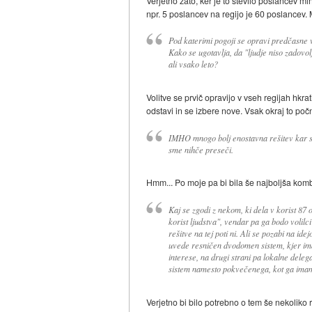
Verjetno zato, ker je to število poslancev m
npr. 5 poslancev na regijo je 60 poslancev. 
Pod katerimi pogoji se opravi predčasne 
Kako se ugotavlja, da "ljudje niso zadov
ali vsako leto?
Volitve se prvič opravijo v vseh regijah hkrat
odstavi in se izbere nove. Vsak okraj to po
IMHO mnogo bolj enostavna rešitev kar se
sme nihče preseči.
Hmm... Po moje pa bi bila še najboljša kombi
Kaj se zgodi z nekom, ki dela v korist 87 
korist ljudstva", vendar pa ga bodo volil
rešitve na tej poti ni. Ali se pozabi na ide
uvede resničen dvodomen sistem, kjer ima
interese, na drugi strani pa lokalne dele
sistem namesto pokvečenega, kot ga ima
Verjetno bi bilo potrebno o tem še nekoliko