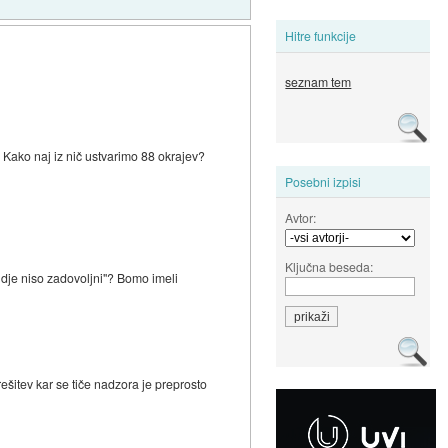
Hitre funkcije
seznam tem
? Kako naj iz nič ustvarimo 88 okrajev?
Posebni izpisi
Avtor:
Ključna beseda:
udje niso zadovoljni"? Bomo imeli
ešitev kar se tiče nadzora je preprosto