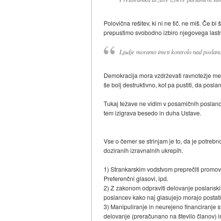
Polovična rešitev, ki ni ne tič, ne miš. Če 
prepustimo svobodno izbiro njegovega lastn
Ljudje moramo imeti kontrolo nad poslanci
Demokracija mora vzdrževati ravnotežje med
še bolj destruktivno, kot pa pustiti, da posl
Tukaj težave ne vidim v posamičnih poslanci
tem izigrava besedo in duha Ustave.
Vse o čemer se strinjam je to, da je potreb
doziranih izravnalnih ukrepih.
1) Strankarskim vodstvom preprečiti promovir
Preferenčni glasovi, ipd.
2) Z zakonom odpraviti delovanje poslanskih
poslancev kako naj glasujejo morajo postati 
3) Manipuliranje in neurejeno financiranje s
delovanje (preračunano na število članov) i