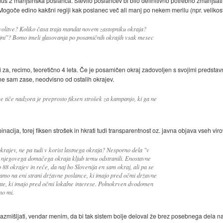
inus 2 manjšinska poslanca. Število poslancev bi bilo definitivno potrebno zmanjšat
Mogoče edino kakšni regiji kak poslanec več ali manj po nekem merilu (npr. velikost, 
volitve? Koliko časa traja mandat novem zastopniku okraja?
oljni"? Bomo imeli glasovanja po posamičnih okrajih vsak mesec
i za, recimo, teoretično 4 leta. Če je posamičen okraj zadovoljen s svojimi predstavnik
čne sam zase, neodvisno od ostalih okrajev.
 tiče nadzora je preprosto fiksen strošek za kampanjo, ki ga ne
nacija, torej fiksen strošek in hkrati tudi transparentnost oz. javna objava vseh vi
okrajev, ne pa tudi v korist lastnega okraja? Nesporno dela "v
ci njegovega domačega okraja kljub temu odstranili. Enostavne
jo 88 okrajev in reče, da naj bo Slovenija en sam okraj, ali pa se
mo na eni strani državne poslance, ki imajo pred očmi državne
gate, ki imajo pred očmi lokalne interese. Polnokrven dvodomen
mo mi.
 razmišljati, vendar menim, da bi tak sistem bolje deloval že brez posebnega dela 