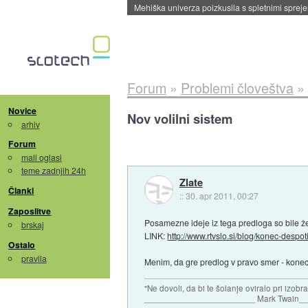
Evropska vesoljska agencija razvija svojo rak
Forum
»
Problemi človeštva
»
Novice
Nov volilni sistem
arhiv
Forum
mali oglasi
teme zadnjih 24h
Zlate
Članki
::
30. apr 2011, 00:27
Zaposlitve
Posamezne ideje iz tega predloga so bile že 
brskaj
LINK:
http://www.rtvslo.si/blog/konec-despoti
Ostalo
pravila
Menim, da gre predlog v pravo smer - konec k
"Ne dovoli, da bi te šolanje oviralo pri izobr
_______________________ Mark Twain_