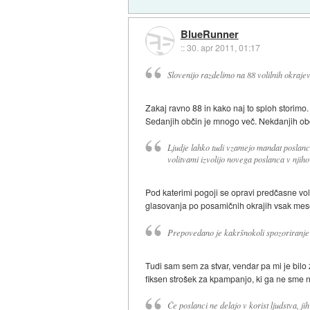
BlueRunner
::
30. apr 2011, 01:17
Slovenijo razdelimo na 88 volilnih okrajev
Zakaj ravno 88 in kako naj to sploh storimo.
Sedanjih občin je mnogo več. Nekdanjih ob
Ljudje lahko tudi vzamejo mandat poslancu
volitvami izvolijo novega poslanca v njih
Pod katerimi pogoji se opravi predčasne vol
glasovanja po posamičnih okrajih vsak mese
Prepovedano je kakršnokoli spozoriranje v
Tudi sam sem za stvar, vendar pa mi je bilo
fiksen strošek za kpampanjo, ki ga ne sme n
Če poslanci ne delajo v korist ljudstva, ji