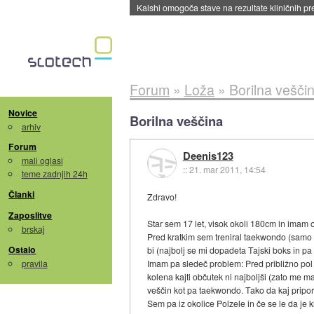
Sandisk že prodal več kot polovico SSD-jev za 
Forum
»
Loža
»
Borilna vešči
Novice
Borilna veščina
arhiv
Forum
Deenis123
mali oglasi
::
21. mar 2011, 14:54
teme zadnjih 24h
Članki
Zdravo!
Zaposlitve
Star sem 17 let, visok okoli 180cm in imam 
brskaj
Pred kratkim sem treniral taekwondo (samo 
Ostalo
bi (najbolj se mi dopadeta Tajski boks in p
pravila
Imam pa sledeč problem: Pred približno pol l
kolena kajti občutek ni najboljši (zato me ma
veščin kot pa taekwondo. Tako da kaj pripo
Sem pa iz okolice Polzele in če se le da je 