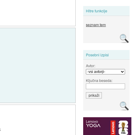
Hitre funkcije
seznam tem
Posebni izpisi
Avtor:
Ključna beseda:
S