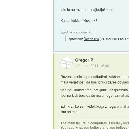
tole te ne razumem najbolje! hah :)
Kaj pa kakšen kickbox?
Zgodovina sprememb…
spremenil:
Deenis123
(
21. mar 2011 ob 17
Gregor P
::
21. mar 2011, 18:30
Razen, če nisi lepo naštudiral, kakšne ju-juts
mala verjetnost, da boš to tudi zares obvlada
treningu konstantno (pre-)blizu nasprotnika 
tudi na kick box, da še malo noge razmahaš,
Edinkrat, ko sem videl, koga z nogami mahati
stal pri miru.
The main failure in computers is usually lo
You read what you believe and you believe w