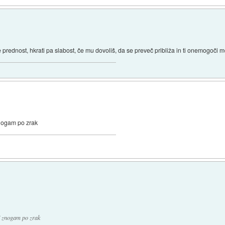
 prednost, hkrati pa slabost, če mu dovoliš, da se preveč približa in ti onemogoči
 znogam po zrak
kej znogam po zrak