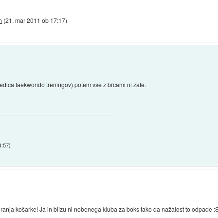
h
(
21. mar 2011 ob 17:17
)
ledica taekwondo treningov) potem vse z brcami ni zate.
4:57
)
ranja košarke! Ja in blizu ni nobenega kluba za boks tako da nažalost to odpade :