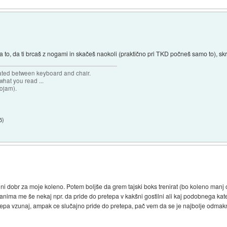
e za to, da ti brcaš z nogami in skačeš naokoli (praktično pri TKD počneš samo to),
cated between keyboard and chair.
hat you read ...
sojam).
5
)
o ni dobr za moje koleno. Potem boljše da grem tajski boks trenirat (bo koleno man
.Zanima me še nekaj npr. da pride do pretepa v kakšni gostilni ali kaj podobnega kat
tepa vzunaj, ampak ce slučajno pride do pretepa, pač vem da se je najbolje odmak