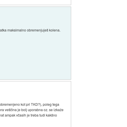
 skratka maksimalno obremenjuješ kolena.
j obremenjeno kot pri TKD?), poleg tega
era veščina je bolj uporabna oz. se izkaže
nat ampak včasih je treba tudi kakšno