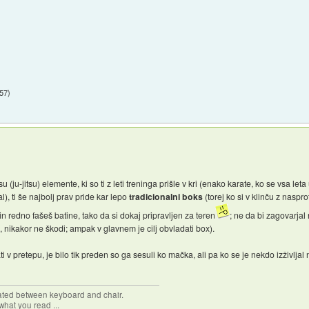
:57
)
u (ju-jitsu) elemente, ki so ti z leti treninga prišle v kri (enako karate, ko se vsa le
l), ti še najbolj prav pride kar lepo
tradicionalni boks
(torej ko si v klinču z naspr
in redno fašeš batine, tako da si dokaj pripravljen za teren
; ne da bi zagovarjal
 nikakor ne škodi; ampak v glavnem je cilj obvladati box).
 v pretepu, je bilo tik preden so ga sesuli ko mačka, ali pa ko se je nekdo izživljal
cated between keyboard and chair.
hat you read ...