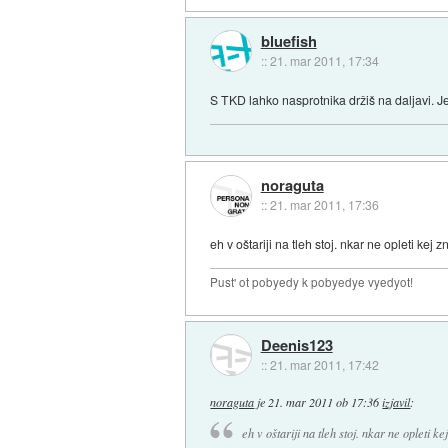
bluefish
::
21. mar 2011, 17:34
S TKD lahko nasprotnika držiš na daljavi. Je
noraguta
::
21. mar 2011, 17:36
eh v oštariji na tleh stoj. nkar ne opleti kej
Pust' ot pobyedy k pobyedye vyedyot!
Deenis123
::
21. mar 2011, 17:42
noraguta
je
21. mar 2011 ob 17:36
izjavil
:
eh v oštariji na tleh stoj. nkar ne opleti 