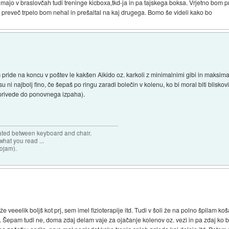
 imajo v braslovčah tudi treninge kicboxa,tkd-ja in pa tajskega boksa. Vrjetno bom 
 preveč trpelo bom nehal in prešaltal na kaj drugega. Bomo še videli kako bo
 pride na koncu v poštev le kakšen Aikido oz. karkoli z minimalnimi gibi in maksi
su ni najbolj fino, če šepaš po ringu zaradi bolečin v kolenu, ko bi moral biti bliskovit
o privede do ponovnega izpaha).
cated between keyboard and chair.
hat you read ...
sojam).
e veeelik boljš kot prj, sem imel fizioterapije itd. Tudi v šoli že na polno špilam k
n. Šepam tudi ne, doma zdaj delam vaje za ojačanje kolenov oz. vezi in pa zdaj ko bo