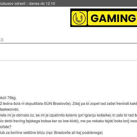
naslednji dve leti
::
danes ob 11:37
na
okoli 76kg.
2 tedna šola ni dopuščala-SUN Braslovče). Zdaj pa bi zopet rad začel trenirati ka
a taekwondo.
eta mi je obrnalo oz. se mi je izpahnilo koleno (pri igranju košarke) in zato bi rad 
lo skrbi trening tajskega boksa ker so low-kicki), me pa nekako tajski boks bolj veseli
ročate?
klub za borilne veščine blizu (npr. Braslovče ali kaj podobnega)