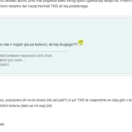
na začetku aprila, prvo mal pogledat kako trenig sploh zgleda,kaj delajo itd. Potem p
bom verjetno šel nazaj trenirati TKD ali kaj podobnega
čno vse v nogah (pa pa koleno), ali kaj drugega?!?
cated between keyboard and chair.
hat you read ...
sojam).
 popravem jih ne bi smelo biti (ali pač?) in pri TKD te nasprotnik ne cilja glih v 
ižini kolena (tako se mi vsaj zdi)
:48
)