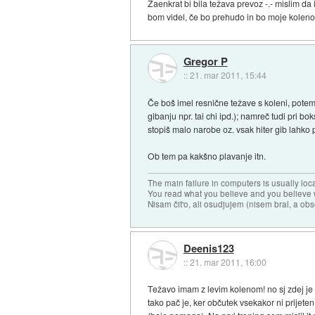
Zaenkrat bi bila težava prevoz -.- mislim da
bom videl, če bo prehudo in bo moje koleno
Gregor P
::
21. mar 2011, 15:44
Če boš imel resnične težave s koleni, potem
gibanju npr. tai chi ipd.); namreč tudi pri bok
stopiš malo narobe oz. vsak hiter gib lahk
Ob tem pa kakšno plavanje itn.
The main failure in computers is usually lo
You read what you believe and you believe w
Nisam čit'o, ali osudjujem (nisem bral, a ob
Deenis123
::
21. mar 2011, 16:00
Težavo imam z levim kolenom! no sj zdej je ž
tako pač je, ker občutek vsekakor ni prijete