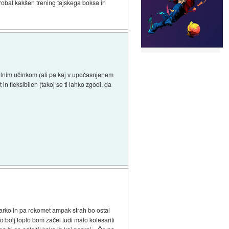
probal kakšen trening tajskega boksa in
malnim učinkom (ali pa kaj v upočasnjenem
 in fleksibilen (takoj se ti lahko zgodi, da
ošarko in pa rokomet ampak strah bo ostal
 bolj toplo bom začel tudi malo kolesariti