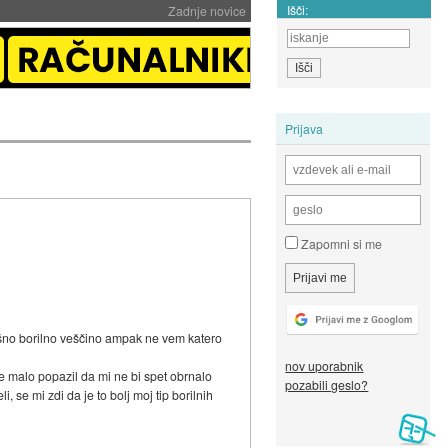
Išči:
Zadnje novice
Prijava
Zapomni si me
kšno borilno veščino ampak ne vem katero
nov uporabnik
še malo popazil da mi ne bi spet obrnalo
pozabili geslo?
, se mi zdi da je to bolj moj tip borilnih