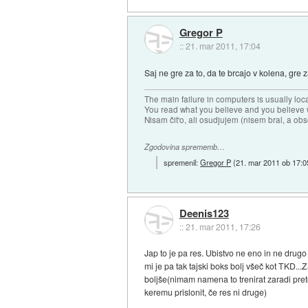
Gregor P
::
21. mar 2011, 17:04
Saj ne gre za to, da te brcajo v kolena, gr
The main failure in computers is usually lo
You read what you believe and you believe w
Nisam čit'o, ali osudjujem (nisem bral, a ob
Zgodovina sprememb…
spremenil:
Gregor P
(
21. mar 2011 ob 17:0
Deenis123
::
21. mar 2011, 17:26
Jap to je pa res. Ubistvo ne eno in ne drug
mi je pa tak tajski boks bolj všeč kot TKD..
boljše(nimam namena to trenirat zaradi pre
keremu prislonit, če res ni druge)