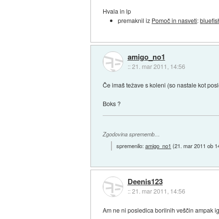
Hvala in lp
premaknil iz
Pomoč in nasveti
:
bluefis
amigo_no1
::
21. mar 2011, 14:56
Če imaš težave s koleni (so nastale kot pos
Boks ?
Zgodovina sprememb…
spremenilo:
amigo_no1
(
21. mar 2011 ob 1
Deenis123
::
21. mar 2011, 14:56
Am ne ni posledica borilnih veščin ampak ig