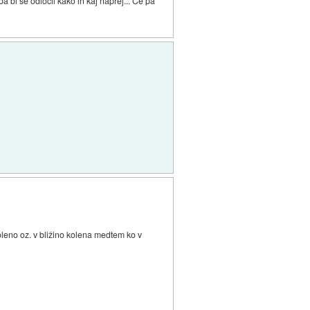
a bi se odločil kako in kaj naprej... Če pa
koleno oz. v bližino kolena medtem ko v