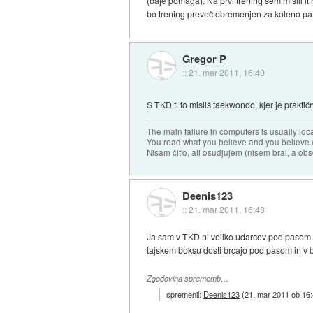
(baje pomaga). Na prvi trening sem mislil it 
bo trening preveč obremenjen za koleno pa 
Gregor P
::
21. mar 2011, 16:40
S TKD ti to misliš taekwondo, kjer je prakti
The main failure in computers is usually lo
You read what you believe and you believe w
Nisam čit'o, ali osudjujem (nisem bral, a ob
Deenis123
::
21. mar 2011, 16:48
Ja sam v TKD ni veliko udarcev pod pasom oz.
tajskem boksu dosti brcajo pod pasom in v bl
Zgodovina sprememb…
spremenil:
Deenis123
(
21. mar 2011 ob 16