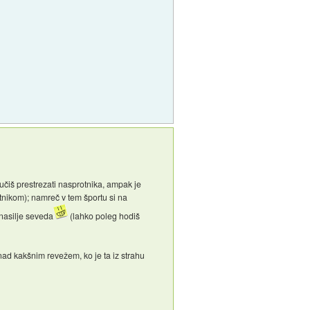
ta učiš prestrezati nasprotnika, ampak je
otnikom); namreč v tem športu si na
 nasilje seveda
(lahko poleg hodiš
 nad kakšnim revežem, ko je ta iz strahu