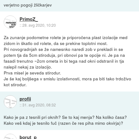
verjetno pogoji žličkarjev
PrimoZ_
::
28. avg 2020, 10:20
Za zunanje podometne rolete je priporočena plast izolacije med
zidom in škatlo od rolete, da se prekine toplotni most.
Pri novogradnjah se že namesnko naredi zob v prekladi in se
potem tja da 5cm stiroduja, pri obnovi pa te opcije ni. Je pa na
fasadi trenutno ~2cm ometa in bi tega nad okni odstranil in tja
nalepil nekaj za izolacijo.
Prva misel je seveda stirodur.
Je še kaj boljšega v smislu izolativnosti, mora pa biti tako trdoživo
kot stirodur.
profii
::
31. avg 2020, 08:32
Kako je pa z tesnili pri oknih? Se to kaj menja? Na koliko časa?
Kako veš kdaj je tesnilo fuč (razen če res piha mimo okvirja)?
borut_p