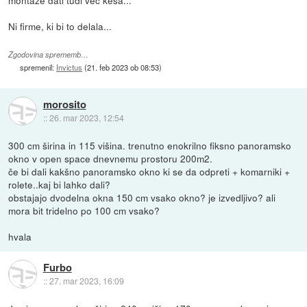
Ni firme, ki bi to delala...
Zgodovina sprememb…
spremenil:
Invictus
(
21. feb 2023 ob 08:53
)
morosito
::
26. mar 2023, 12:54
300 cm širina in 115 višina. trenutno enokrilno fiksno panoramsko
okno v open space dnevnemu prostoru 200m2.
če bi dali kakšno panoramsko okno ki se da odpreti + komarniki +
rolete..kaj bi lahko dali?
obstajajo dvodelna okna 150 cm vsako okno? je izvedljivo? ali
mora bit tridelno po 100 cm vsako?
hvala
Furbo
::
27. mar 2023, 16:09