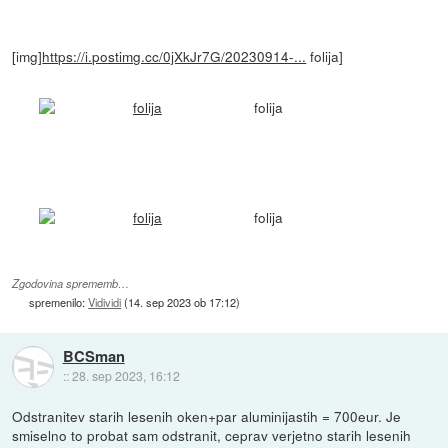
[img]
https://i.postimg.cc/0jXkJr7G/20230914-...
folija]
folija
folija
Zgodovina sprememb…
spremenilo:
Vidividi
(
14. sep 2023 ob 17:12
)
BCSman
::
28. sep 2023, 16:12
Odstranitev starih lesenih oken+par aluminijastih = 700eur. Je
smiselno to probat sam odstranit, ceprav verjetno starih lesenih