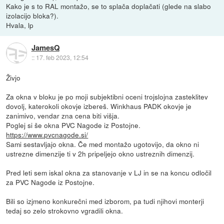
Kako je s to RAL montažo, se to splača doplačati (glede na slabo
izolacijo bloka?).
Hvala, lp
JamesQ
::
17. feb 2023, 12:54
Živjo
Za okna v bloku je po moji subjektibni oceni trojslojna zasteklitev
dovolj, katerokoli okovje izbereš. Winkhaus PADK okovje je
zanimivo, vendar zna cena biti višja.
Poglej si še okna PVC Nagode iz Postojne.
https://www.pvcnagode.si/
Sami sestavljajo okna. Če med montažo ugotovijo, da okno ni
ustrezne dimenzije ti v 2h pripeljejo okno ustreznih dimenzij.
Pred leti sem iskal okna za stanovanje v LJ in se na koncu odločil
za PVC Nagode iz Postojne.
Bili so izjmeno konkurečni med izborom, pa tudi njihovi monterji
tedaj so zelo strokovno vgradili okna.