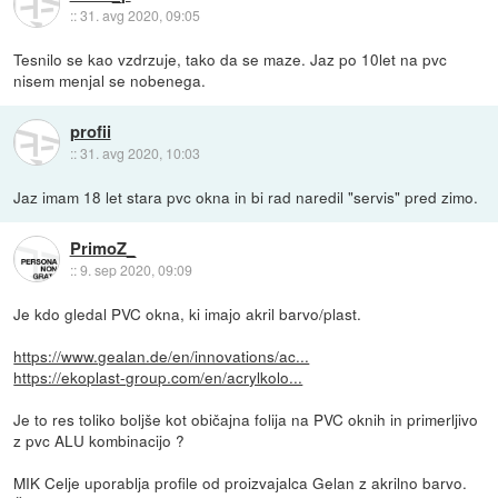
::
31. avg 2020, 09:05
Tesnilo se kao vzdrzuje, tako da se maze. Jaz po 10let na pvc
nisem menjal se nobenega.
profii
::
31. avg 2020, 10:03
Jaz imam 18 let stara pvc okna in bi rad naredil "servis" pred zimo.
PrimoZ_
::
9. sep 2020, 09:09
Je kdo gledal PVC okna, ki imajo akril barvo/plast.
https://www.gealan.de/en/innovations/ac...
https://ekoplast-group.com/en/acrylkolo...
Je to res toliko boljše kot običajna folija na PVC oknih in primerljivo
z pvc ALU kombinacijo ?
MIK Celje uporablja profile od proizvajalca Gelan z akrilno barvo.