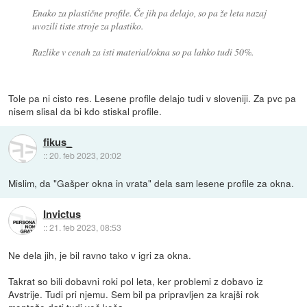
Enako za plastične profile. Če jih pa delajo, so pa že leta nazaj
uvozili tiste stroje za plastiko.
Razlike v cenah za isti material/okna so pa lahko tudi 50%.
Tole pa ni cisto res. Lesene profile delajo tudi v sloveniji. Za pvc pa
nisem slisal da bi kdo stiskal profile.
fikus_
::
20. feb 2023, 20:02
Mislim, da "Gašper okna in vrata" dela sam lesene profile za okna.
Invictus
::
21. feb 2023, 08:53
Ne dela jih, je bil ravno tako v igri za okna.
Takrat so bili dobavni roki pol leta, ker problemi z dobavo iz
Avstrije. Tudi pri njemu. Sem bil pa pripravljen za krajši rok
montaže dati tudi več keša...