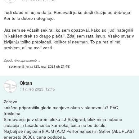
Tudi slabo ni nujno da je. Ponavadi je še dosti dražje od dobrega.
Ker te le dobro nategnejo.
Jaz sem se včasih sekiral, ko sem opazoval, kako so ljudi nategnili
in kakšen drek so drago plačali. Zdaj sem ratal imun. Vsako stvar v
življenju toliko preplačaš, kolikor si neumen. To pa res ni moj
problem, ali na moji vesti.
Zgodovina sprememb…
spremenil:
feryz
(
25. mar 2021 ob 21:49
)
Oktan
::
17. feb 2023, 12:45
Zdravo,
kakšna priporočila glede menjave oken v stanovanju? PVC,
troslojna
Stanovanje je v starem bloku LJ-Bežigrad, blok nima nobene
izolacije in fasade se še kar nekaj časa ne bo delalo.
Najbolj se nagibam k AJM (AJM Performance) in Satler (ALUPLAST
energeto 8000), cena podobna.