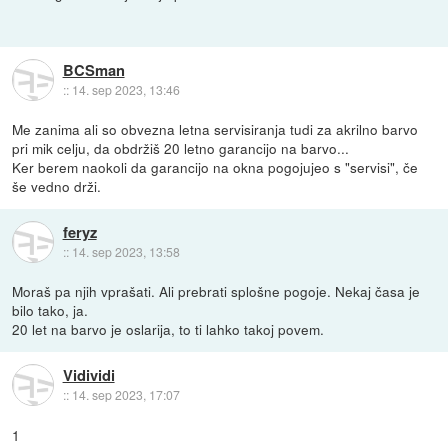
BCSman
::
14. sep 2023, 13:46
Me zanima ali so obvezna letna servisiranja tudi za akrilno barvo
pri mik celju, da obdržiš 20 letno garancijo na barvo...
Ker berem naokoli da garancijo na okna pogojujeo s "servisi", če
še vedno drži.
feryz
::
14. sep 2023, 13:58
Moraš pa njih vprašati. Ali prebrati splošne pogoje. Nekaj časa je
bilo tako, ja.
20 let na barvo je oslarija, to ti lahko takoj povem.
Vidividi
::
14. sep 2023, 17:07
1