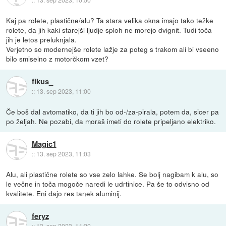
Kaj pa rolete, plastične/alu? Ta stara velika okna imajo tako težke
rolete, da jih kaki starejši ljudje sploh ne morejo dvignit. Tudi toča
jih je letos preluknjala.
Verjetno so modernejše rolete lažje za poteg s trakom ali bi vseeno
bilo smiselno z motorčkom vzet?
fikus_
::
13. sep 2023, 11:00
Če boš dal avtomatiko, da ti jih bo od-/za-pirala, potem da, sicer pa
po željah. Ne pozabi, da moraš imeti do rolete pripeljano elektriko.
Magic1
::
13. sep 2023, 11:03
Alu, ali plastične rolete so vse zelo lahke. Se bolj nagibam k alu, so
le večne in toča mogoče naredi le udrtinice. Pa še to odvisno od
kvalitete. Eni dajo res tanek aluminij.
feryz
::
13. sep 2023, 14:20