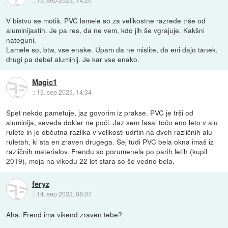
V bistvu se motiš. PVC lamele so za velikostne razrede trše od
aluminijastih. Je pa res, da ne vem, kdo jih še vgrajuje. Kakšni
nateguni.
Lamele so, btw, vse enake. Upam da ne mislite, da eni dajo tanek,
drugi pa debel aluminij. Je kar vse enako.
Magic1
::
13. sep 2023, 14:34
Spet nekdo pametuje, jaz govorim iz prakse. PVC je trši od
aluminija, seveda dokler ne poči. Jaz sem fasal točo eno leto v alu
rulete in je občutna razlika v velikosti udrtin na dveh različnih alu
ruletah, ki sta en zraven drugega. Sej tudi PVC bela okna imaš iz
različnih materialov. Frendu so porumenela po parih letih (kupil
2019), moja na vikedu 22 let stara so še vedno bela.
feryz
::
14. sep 2023, 08:07
Aha. Frend ima vikend zraven tebe?