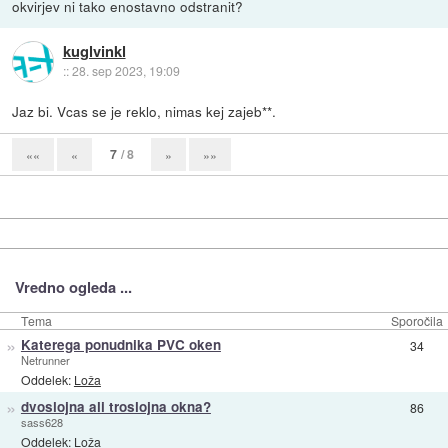
okvirjev ni tako enostavno odstranit?
kuglvinkl
::
28. sep 2023, 19:09
Jaz bi. Vcas se je reklo, nimas kej zajeb**.
7
/ 8
««
«
»
»»
Vredno ogleda ...
Tema
Sporočila
»
Katerega ponudnika PVC oken
34
Netrunner
Oddelek:
Loža
»
dvoslojna ali troslojna okna?
86
sass628
Oddelek:
Loža