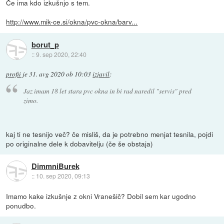
Če ima kdo izkušnjo s tem.
http://www.mik-ce.si/okna/pvc-okna/barv...
borut_p
::
9. sep 2020, 22:40
profii
je
31. avg 2020 ob 10:03
izjavil
:
Jaz imam 18 let stara pvc okna in bi rad naredil "servis" pred
zimo.
kaj ti ne tesnijo več? če misliš, da je potrebno menjat tesnila, pojdi
po originalne dele k dobavitelju (če še obstaja)
DimmniBurek
::
10. sep 2020, 09:13
Imamo kake izkušnje z okni Vranešič? Dobil sem kar ugodno
ponudbo.