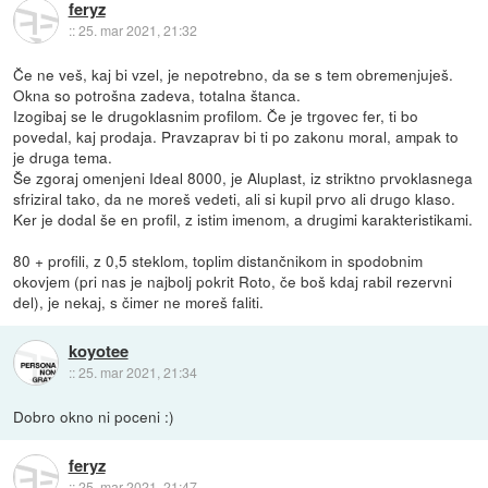
feryz
::
25. mar 2021, 21:32
Če ne veš, kaj bi vzel, je nepotrebno, da se s tem obremenjuješ.
Okna so potrošna zadeva, totalna štanca.
Izogibaj se le drugoklasnim profilom. Če je trgovec fer, ti bo
povedal, kaj prodaja. Pravzaprav bi ti po zakonu moral, ampak to
je druga tema.
Še zgoraj omenjeni Ideal 8000, je Aluplast, iz striktno prvoklasnega
sfriziral tako, da ne moreš vedeti, ali si kupil prvo ali drugo klaso.
Ker je dodal še en profil, z istim imenom, a drugimi karakteristikami.
80 + profili, z 0,5 steklom, toplim distančnikom in spodobnim
okovjem (pri nas je najbolj pokrit Roto, če boš kdaj rabil rezervni
del), je nekaj, s čimer ne moreš faliti.
koyotee
::
25. mar 2021, 21:34
Dobro okno ni poceni :)
feryz
::
25. mar 2021, 21:47