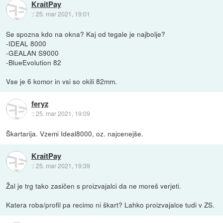
KraitPay
::
25. mar 2021, 19:01
Se spozna kdo na okna? Kaj od tegale je najbolje?
-IDEAL 8000
-GEALAN S9000
-BlueEvolution 82
Vse je 6 komor in vsi so okili 82mm.
feryz
::
25. mar 2021, 19:09
Škartarija. Vzemi Ideal8000, oz. najcenejše.
KraitPay
::
25. mar 2021, 19:39
Žal je trg tako zasičen s proizvajalci da ne moreš verjeti.
Katera roba/profil pa recimo ni škart? Lahko proizvajalce tudi v ZS.