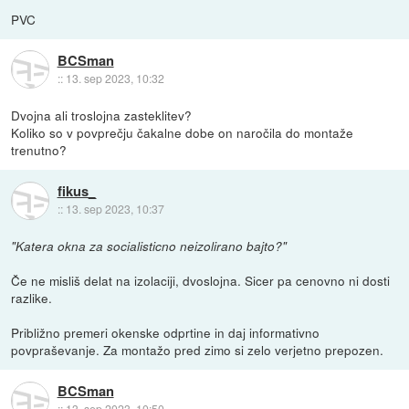
PVC
BCSman
::
13. sep 2023, 10:32
Dvojna ali troslojna zasteklitev?
Koliko so v povprečju čakalne dobe on naročila do montaže
trenutno?
fikus_
::
13. sep 2023, 10:37
"Katera okna za socialisticno neizolirano bajto?"
Če ne misliš delat na izolaciji, dvoslojna. Sicer pa cenovno ni dosti
razlike.
Približno premeri okenske odprtine in daj informativno
povpraševanje. Za montažo pred zimo si zelo verjetno prepozen.
BCSman
::
13. sep 2023, 10:50