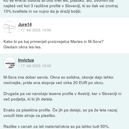
Ko se enkrat odločiš ali boš imel les, plastiko, alu, dvomim da
najdeš več kot 3 različne profile v Sloveniji, ki so itak vsi znotraj
10% kvalitete in ne nujno da je dražji boljši.
Jure14
::
17. feb 2023, 14:06
Kako bi pa kaj primerjali proizvajalca Marles in M-Sora?
Gledam okna les-les.
Invictus
::
17. feb 2023, 15:43
M-Sora ima dober servis. Okna so solidna, okovje dajo lahko
močnejše, pride ena stopnja več cirka 20 EUR po oknu.
Drugače pa vsi naročajo lesene profile v Avstriji, ker v Sloveniji ni
več podjetja, ki bi jih delala.
Enako za plastične profile. Če jih pa delajo, so pa že leta nazaj
uvozili tiste stroje za plastiko.
Razlike v cenah za isti material/okna so pa lahko tudi 50%.