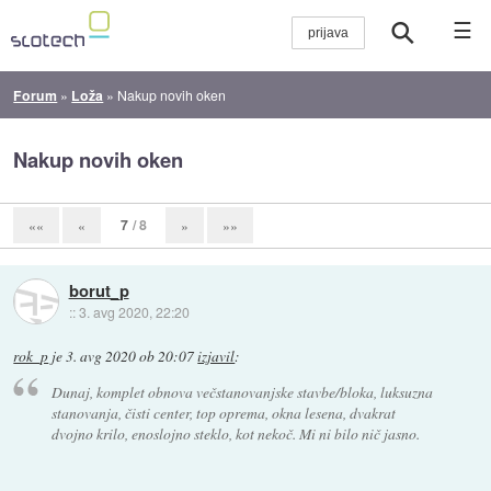
☰
Forum
»
Loža
»
Nakup novih oken
Nakup novih oken
7
/ 8
««
«
»
»»
borut_p
::
3. avg 2020, 22:20
rok_p
je
3. avg 2020 ob 20:07
izjavil
:
Dunaj, komplet obnova večstanovanjske stavbe/bloka, luksuzna
stanovanja, čisti center, top oprema, okna lesena, dvakrat
dvojno krilo, enoslojno steklo, kot nekoč. Mi ni bilo nič jasno.