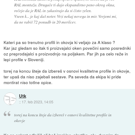
RAL montaža. Drugače ti dajo ekspandirno peno okrog okna,
rečejo da je RAL in zakasirajo da si čisto zelen.
Vseen k... je kaj daš noter. Vrzi nekaj novega in mir. Verjemi mi,
da ne rabiš 72 ponudb in 20 merilcev.
Kateri pa so trenutno profili in okovja ki veljajo za A klaso ?
Kar jaz gledam so itak ti proizvajalci oken povečini samo posredniki
oz preprodajalci s proizvodnjo na poljskem. Par jih pa celo reže in
lepi profile v Sloveniji.
torej na koncu šteje da izbereš v osnovi kvalitetne profile in okovje,
ter upaš da niso zajebali sestave. Pa seveda da ekipa ki pride
montirat niso totlne opice.
Utk
::
17. feb 2023, 14:05
torej na koncu šteje da izbereš v osnovi kvalitetne profile in
okovje