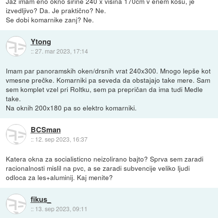
Jaz imam eno okno širine 240 x višina 170cm v enem kosu, je
izvedljivo? Da. Je praktično? Ne.
Se dobi komarnike zanj? Ne.
Ytong
::
27. mar 2023, 17:14
Imam par panoramskih oken/drsnih vrat 240x300. Mnogo lepše kot
vmesne prečke. Komarniki pa seveda da obstajajo take mere. Sam
sem komplet vzel pri Roltku, sem pa prepričan da ima tudi Medle
take.
Na oknih 200x180 pa so elektro komarniki.
BCSman
::
12. sep 2023, 16:37
Katera okna za socialisticno neizolirano bajto? Sprva sem zaradi
racionalnosti mislil na pvc, a se zaradi subvencije veliko ljudi
odloca za les+aluminij. Kaj menite?
fikus_
::
13. sep 2023, 09:11