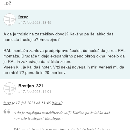
LDŽ
feryz
::
17. feb 2023, 13:45
A da je trojslojna zasteklitev dovolj? Kakšno pa še lahko daš
namesto troslojne? Enoslojno?
RAL montaža zahteva predpripravo špalet, če hočeš da je res RAL
montaža. Drugače ti dajo ekspandirno peno okrog okna, rečejo da
je RAL in zakasirajo da si čisto zelen.
Vseen k... je kaj daš noter. Vrzi nekaj novega in mir. Verjemi mi, da
ne rabiš 72 ponudb in 20 merilcev.
Bostjan_321
::
17. feb 2023, 14:01
feryz
je
17. feb 2023 ob 13:45
izjavil
:
A da je trojslojna zasteklitev dovolj? Kakšno pa še lahko daš
namesto troslojne? Enoslojno?
RAL montaža zahteva predpripravo špalet, če hočeš da je res