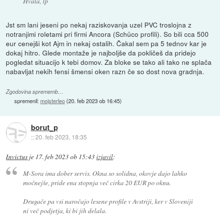
Hvala, lp
Jst sm lani jeseni po nekaj raziskovanja uzel PVC troslojna z
notranjimi roletami pri firmi Ancora (Schüco profili). So bili cca 500
eur cenejši kot Ajm in nekaj ostalih. Čakal sem pa 5 tednov kar je
dokaj hitro. Glede montaže je najboljše da pokličeš da pridejo
pogledat situacijo k tebi domov. Za bloke se tako ali tako ne splača
nabavljat nekih fensi šmensi oken razn če so dost nova gradnja.
Zgodovina sprememb…
spremenil:
mojsterleo
(
20. feb 2023 ob 16:45
)
borut_p
::
20. feb 2023, 18:35
Invictus
je
17. feb 2023 ob 15:43
izjavil
:
M-Sora ima dober servis. Okna so solidna, okovje dajo lahko
močnejše, pride ena stopnja več cirka 20 EUR po oknu.
Drugače pa vsi naročajo lesene profile v Avstriji, ker v Sloveniji
ni več podjetja, ki bi jih delala.