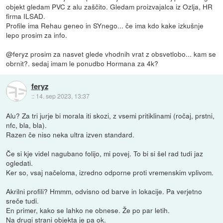
objekt gledam PVC z alu zaščito. Gledam proizvajalca iz Ozlja, HR
firma ILSAD.
Profile ima Rehau geneo in SYnego... če ima kdo kake izkušnje
lepo prosim za info.
@feryz prosim za nasvet glede vhodnih vrat z obsvetlobo... kam se
obrnit?. sedaj imam le ponudbo Hormana za 4k?
feryz
::
14. sep 2023, 13:37
Alu? Za tri jurje bi morala iti skozi, z vsemi pritiklinami (ročaj, prstni,
nfc, bla, bla).
Razen če niso neka ultra izven standard.
Če si kje videl nagubano folijo, mi povej. To bi si šel rad tudi jaz
ogledati.
Ker so, vsaj načeloma, izredno odporne proti vremenskim vplivom.
Akrilni profili? Hmmm, odvisno od barve in lokacije. Pa verjetno
sreče tudi.
En primer, kako se lahko ne obnese. Že po par letih.
Na drugi strani objekta je pa ok.