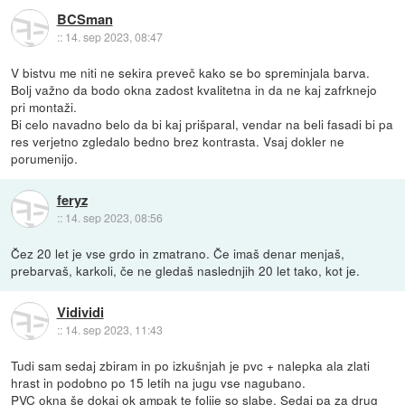
BCSman
::
14. sep 2023, 08:47
V bistvu me niti ne sekira preveč kako se bo spreminjala barva.
Bolj važno da bodo okna zadost kvalitetna in da ne kaj zafrknejo
pri montaži.
Bi celo navadno belo da bi kaj prišparal, vendar na beli fasadi bi pa
res verjetno zgledalo bedno brez kontrasta. Vsaj dokler ne
porumenijo.
feryz
::
14. sep 2023, 08:56
Čez 20 let je vse grdo in zmatrano. Če imaš denar menjaš,
prebarvaš, karkoli, če ne gledaš naslednjih 20 let tako, kot je.
Vidividi
::
14. sep 2023, 11:43
Tudi sam sedaj zbiram in po izkušnjah je pvc + nalepka ala zlati
hrast in podobno po 15 letih na jugu vse nagubano.
PVC okna še dokaj ok ampak te folije so slabe. Sedaj pa za drug