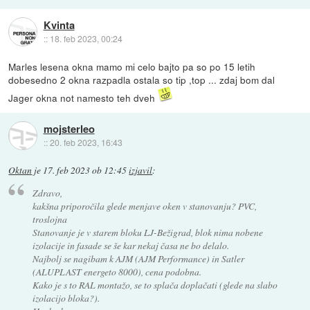
Kvinta
::
18. feb 2023, 00:24
Marles lesena okna mamo mi celo bajto pa so po 15 letih
dobesedno 2 okna razpadla ostala so tip ,top ... zdaj bom dal
Jager okna not namesto teh dveh
mojsterleo
::
20. feb 2023, 16:43
Oktan
je
17. feb 2023 ob 12:45
izjavil
:
Zdravo,
kakšna priporočila glede menjave oken v stanovanju? PVC,
troslojna
Stanovanje je v starem bloku LJ-Bežigrad, blok nima nobene
izolacije in fasade se še kar nekaj časa ne bo delalo.
Najbolj se nagibam k AJM (AJM Performance) in Satler
(ALUPLAST energeto 8000), cena podobna.
Kako je s to RAL montažo, se to splača doplačati (glede na slabo
izolacijo bloka?).