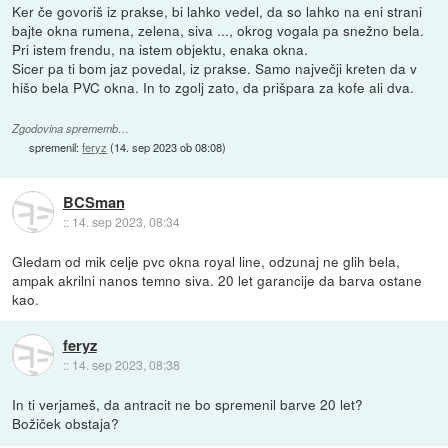
Ker če govoriš iz prakse, bi lahko vedel, da so lahko na eni strani
bajte okna rumena, zelena, siva ..., okrog vogala pa snežno bela.
Pri istem frendu, na istem objektu, enaka okna.
Sicer pa ti bom jaz povedal, iz prakse. Samo največji kreten da v
hišo bela PVC okna. In to zgolj zato, da prišpara za kofe ali dva.
Zgodovina sprememb…
spremenil:
feryz
(
14. sep 2023 ob 08:08
)
BCSman
::
14. sep 2023, 08:34
Gledam od mik celje pvc okna royal line, odzunaj ne glih bela,
ampak akrilni nanos temno siva. 20 let garancije da barva ostane
kao.
feryz
::
14. sep 2023, 08:38
In ti verjameš, da antracit ne bo spremenil barve 20 let?
Božiček obstaja?