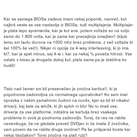
Kar se samega BIOSa zadeva imam nekaj pripomb, namreč, kot
najbrš veste se vse nastavlja iz BIOSa, tudi multiplajerje. Multiplajer
je plata lepo spremenila, kar je kul ane, potem voltaže so na voljo
samo do 1.800 volta, kar je zame kar precejšnja omejitev!! (kljub
temu sm laufu durona na 1000 mhz brez problema, z več voltaže bi
šel 100% še več!). Nikjer ni opcije za 4-way interleaving, ki jo ima
kt7, kar je spet minus, saj 4-w i. kar za nekaj % poveča hitrost. Vse
ostalo v biosu je drugače dokaj kul, plata sama pa je stabilna ko
hudič!
Tisto nad čemer sm bil presenečen je zvočna kartica!!, ki je
popolnoma zadovoljiva za normalnega uporabnika!! Ko sem imel
opravka z nekim yamahinim čudom na cuv4x, kjer so bli bl nikakvi
driverji, kaj šele za win2k, ki jih sploh ni blo! No tu imaš vse,
driverje za vse platforme, inštalira se kartulja brez vsakega
problema in zvok je poolnoma zadovoljiv. Torej, če res ne rabite
nevemkuga, če ne gledate preveč DVDjev in če imate 2 zvočnika,
vam povem da ne rabite druge zvočne!! Pa še prišparali boste kar
nekaj tisočakov!! Torej zvočna na plati rulz!!