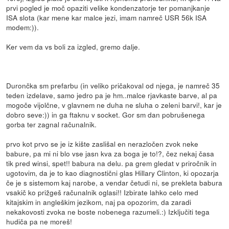
prvi pogled je moč opaziti velike kondenzatorje ter pomanjkanje
ISA slota (kar mene kar malce jezi, imam namreč USR 56k ISA
modem:)).
Ker vem da vs boli za izgled, gremo dalje.
Durončka sm prefarbu (in veliko pričakoval od njega, je namreč 35
teden izdelave, samo jedro pa je hm..malce rjavkaste barve, al pa
mogoče vijolčne, v glavnem ne duha ne sluha o zeleni barvi!, kar je
dobro seve:)) in ga ftaknu v socket. Gor sm dan pobrušenega
gorba ter zagnal računalnik.
prvo kot prvo se je iz kište zaslišal en nerazločen zvok neke
babure, pa mi ni blo vse jasn kva za boga je to!?, čez nekaj časa
tik pred winsi, spet!! babura na delu. pa grem gledat v priročnik in
ugotovim, da je to kao diagnostični glas Hillary Clinton, ki opozarja
če je s sistemom kaj narobe, a vendar četudi ni, se prekleta babura
vsakič ko prižgeš računalnik oglasi!! Izbirate lahko celo med
kitajskim in angleškim jezikom, naj pa opozorim, da zaradi
nekakovosti zvoka ne boste nobenega razumeli.:) Izključiti tega
hudiča pa ne moreš!