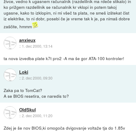
živce, vedno k ugasnem računalnik (razdelilnik ma rdeče stikalo) in
ko prižgem razdelilnik se računalnik kr vklopi in potem takoj
ugasne, kako to izklopim, ni mi všeč ta plata, ne smeš izštekat čist
iz elektrike, to ni dobr, posebi če je vreme tak k je, pa nimaš dobre
zaščite, hmmm
anxieux
::
1. dec 2000, 13:14
ta nova izvedba plate k7t pro2 -A ma še gor ATA-100 kontroler!
Loki
::
2. dec 2000, 09:30
Zaka pa to TomCat?
A se BIOS resetira, ce naredis to?
OldSkul
::
2. dec 2000, 11:20
Zdej je še nov BIOS,ki omogoča dvigovanje voltaže tja do 1.85v