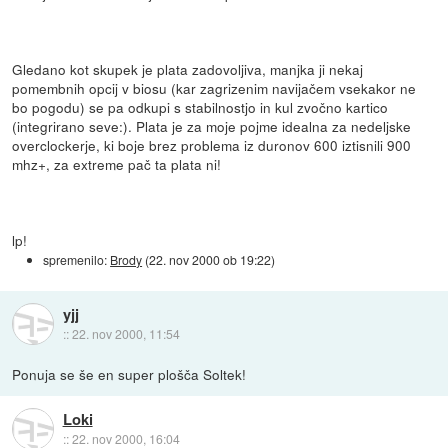
Gledano kot skupek je plata zadovoljiva, manjka ji nekaj
pomembnih opcij v biosu (kar zagrizenim navijačem vsekakor ne
bo pogodu) se pa odkupi s stabilnostjo in kul zvočno kartico
(integrirano seve:). Plata je za moje pojme idealna za nedeljske
overclockerje, ki boje brez problema iz duronov 600 iztisnili 900
mhz+, za extreme pač ta plata ni!
lp!
spremenilo:
Brody
(
22. nov 2000 ob 19:22
)
yjj
::
22. nov 2000, 11:54
Ponuja se še en super plošča Soltek!
Loki
::
22. nov 2000, 16:04