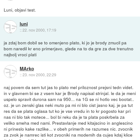
Luni, objavi test.
luni
::
22. nov 2000, 17:19
ja zdaj bom dobil se to omenjeno plato, ki jo je brody zmucil pa
bom naredil kr eno primerjavo, glede na to da gre za dve trenutno
najbolj vroci plati
MArko
::
23. nov 2000, 22:29
naj povem da sem tut jas to plato mel priloznost prejsni tedn videt.
in v glavnem bi se z vsem kar je Brody napisal strinjal. le da je meni
uspelo spravit durona sam na 950... na 1G se ni hotlo vec bootat..
oz. je un zenski glas neki muto pa mi ni blo cist jasno kaj. je pa tut
res da se plata oglasa tut ko je vse vredu in to kr pogosto kar pri
nas ni blo tak motece... bol bi reku da je ta plata poskrbela za
veliko smeha med nami. Prestavlanje med kitajscino in anglescino
ni prineslo kake razlike... v obeh primerih ne razumes nic. zvocnik
za zvok je namrec isti kot zvocniki na modemih da cujes kdaj klice