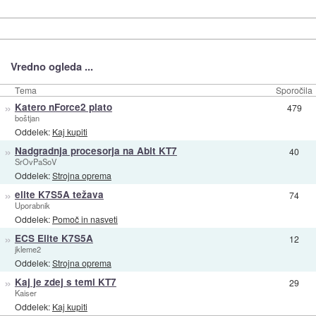
Vredno ogleda ...
Tema
Sporočila
»
Katero nForce2 plato
479
boštjan
Oddelek:
Kaj kupiti
»
Nadgradnja procesorja na Abit KT7
40
SrOvPaSoV
Oddelek:
Strojna oprema
»
elite K7S5A težava
74
Uporabnik
Oddelek:
Pomoč in nasveti
»
ECS Elite K7S5A
12
jkleme2
Oddelek:
Strojna oprema
»
Kaj je zdej s temi KT7
29
Kaiser
Oddelek:
Kaj kupiti