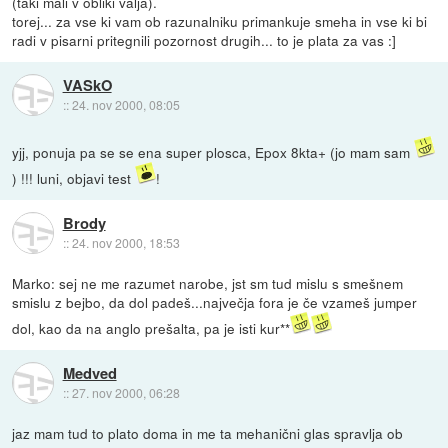
(taki mali v obliki valja).
torej... za vse ki vam ob razunalniku primankuje smeha in vse ki bi
radi v pisarni pritegnili pozornost drugih... to je plata za vas :]
VASkO
::
24. nov 2000, 08:05
yjj, ponuja pa se se ena super plosca, Epox 8kta+ (jo mam sam
) !!! luni, objavi test
!
Brody
::
24. nov 2000, 18:53
Marko: sej ne me razumet narobe, jst sm tud mislu s smešnem
smislu z bejbo, da dol padeš...največja fora je če vzameš jumper
dol, kao da na anglo prešalta, pa je isti kur**
Medved
::
27. nov 2000, 06:28
jaz mam tud to plato doma in me ta mehanični glas spravlja ob