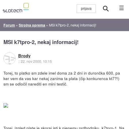
☰
Forum
»
Strojna oprema
»
MSI k7tpro-2, nekaj informacij!
MSI k7tpro-2, nekaj informacij!
Brody
::
22. nov 2000, 10:15
Torej, to platko sm zdele imel doma za 2 dni in durončka 600, pa
ker vem da vas kar nekaj zanima ta plata (čip konkurenca kt7?!)
sm se odločil narediti en mini testič.
Torej, izgled plate je skoraj isti k njenemu prdhodniku, k7tpro-1. Na