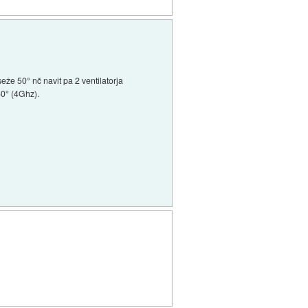
e 50° nč navit pa 2 ventilatorja
60° (4Ghz).