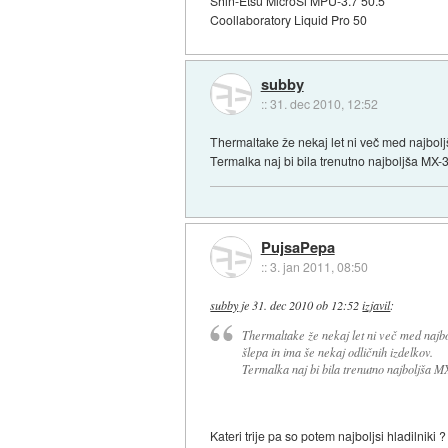
Shin-Etsu MicroSi MPU-3.7 50.5
Coollaboratory Liquid Pro 50
subby
::
31. dec 2010, 12:52
Thermaltake že nekaj let ni več med najboljš
Termalka naj bi bila trenutno najboljša MX
PujsaPepa
::
3. jan 2011, 08:50
subby
je
31. dec 2010 ob 12:52
izjavil
:
Thermaltake že nekaj let ni več med najbol
šlepa in ima še nekaj odličnih izdelkov.
Termalka naj bi bila trenutno najboljša 
Kateri trije pa so potem najboljsi hladilniki ?