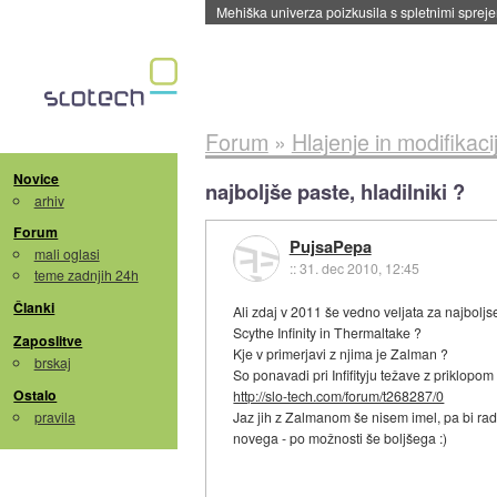
Mehiška univerza poizkusila s spletnimi sprejem
Forum
»
Hlajenje in modifikaci
Novice
najboljše paste, hladilniki ?
arhiv
Forum
PujsaPepa
mali oglasi
::
31. dec 2010, 12:45
teme zadnjih 24h
Članki
Ali zdaj v 2011 še vedno veljata za najboljs
Scythe Infinity in Thermaltake ?
Zaposlitve
Kje v primerjavi z njima je Zalman ?
brskaj
So ponavadi pri Infifityju težave z priklopo
Ostalo
http://slo-tech.com/forum/t268287/0
pravila
Jaz jih z Zalmanom še nisem imel, pa bi rad
novega - po možnosti še boljšega :)