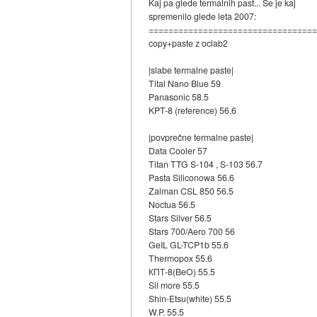
Kaj pa glede termalnih past... Se je kaj
spremenilo glede leta 2007:
=================================
copy+paste z oclab2
|slabe termalne paste|
Tital Nano Blue 59
Panasonic 58.5
KPT-8 (reference) 56.6
|povprečne termalne paste|
Data Cooler 57
Titan TTG S-104 , S-103 56.7
Pasta Siliconowa 56.6
Zalman CSL 850 56.5
Noctua 56.5
Stars Silver 56.5
Stars 700/Aero 700 56
GeIL GL-TCP1b 55.6
Thermopox 55.6
КПТ-8(BeO) 55.5
Sil more 55.5
Shin-Etsu(white) 55.5
W.P. 55.5