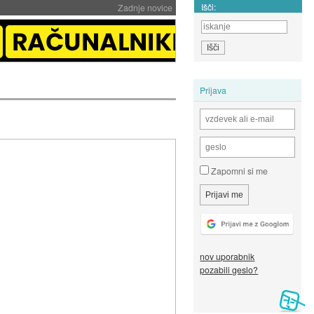
Išči:
Zadnje novice
Prijava
Zapomni si me
nov uporabnik
pozabili geslo?