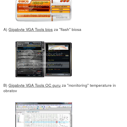
A)
Gigabyte VGA Tools bios
za "flash" biosa
B)
Gigabyte VGA Tools OC guru
za "monitoring" temperature in
obratov