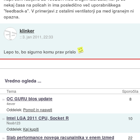
nekaj časa na policah in ima posledično več uporabniškega
"feedback-a". V primerjavi z ostalimi ventilatorji pa med igranejm ni
opazna.
klinker
::
3. jan 2011, 22:33
Lepo to, bo sigurno komu prav prislo
Vredno ogleda ...
Tema
Sporočila
»
OC GURU bios update
8
4ever
Oddelek:
Pomoč in nasveti
»
Intel LGA 2011 CPU, Socket R
10
Noob123
Oddelek:
Kaj kupiti
»
Slab performance novega racunalnika v enem izmed
22