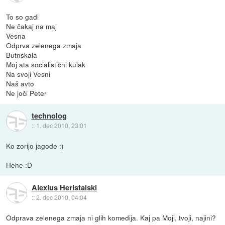
To so gadi
Ne čakaj na maj
Vesna
Odprva zelenega zmaja
Butnskala
Moj ata socialistični kulak
Na svoji Vesni
Naš avto
Ne joči Peter
technolog
::
1. dec 2010, 23:01
Ko zorijo jagode :)
Hehe :D
Alexius Heristalski
::
2. dec 2010, 04:04
Odprava zelenega zmaja ni glih komedija. Kaj pa Moji, tvoji, najini?