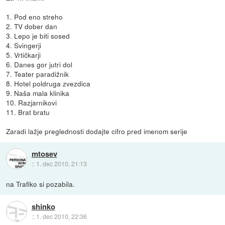
1. Pod eno streho
2. TV dober dan
3. Lepo je biti sosed
4. Svingerji
5. Vrtičkarji
6. Danes gor jutri dol
7. Teater paradižnik
8. Hotel poldruga zvezdica
9. Naša mala klinika
10. Razjarnikovi
11. Brat bratu
Zaradi lažje preglednosti dodajte cifro pred imenom serije
mtosev
::
1. dec 2010, 21:13
na Trafiko si pozabila.
shinko
::
1. dec 2010, 22:36