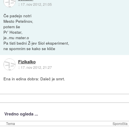
::
17. nov 2012, 21:05
Če padejo notri
Mesto Petelinov,
potem še
Pr' Hostar,
je..mu mater.o
Pa tisti bedni Ž-jev Siol eksperiment,
ne spomnim se kako se kliče
Fizikalko
::
17. nov 2012, 21:27
Ena in edina dobra: Daleč je smrt.
Vredno ogleda ...
Tema
Sporočila