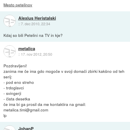
Mesto petelinov
Alexius Heristalski
::
7. dec 2010, 22:34
Kdaj so bili Petelini na TV in kje?
metalica
::
17. nov 2012, 20:50
Pozdravljeni!
zanima me če ima gdo mogoče v svoji domači zbirki kakšno od teh
serij:
- pod eno streho
- trdoglavci
- svingerji
- čista desetka
če ima bi ga prosil da me kontaktira na gmail:
metalica.timi@gmail.com
lp
JohanP