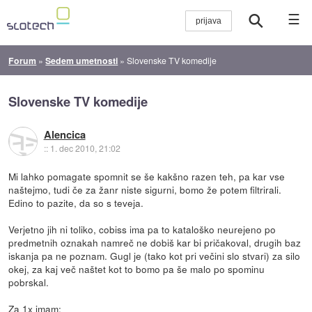
☰
Forum
»
Sedem umetnosti
»
Slovenske TV komedije
Slovenske TV komedije
Alencica
::
1. dec 2010, 21:02
Mi lahko pomagate spomnit se še kakšno razen teh, pa kar vse
naštejmo, tudi če za žanr niste sigurni, bomo že potem filtrirali.
Edino to pazite, da so s teveja.
Verjetno jih ni toliko, cobiss ima pa to kataloško neurejeno po
predmetnih oznakah namreč ne dobiš kar bi pričakoval, drugih baz
iskanja pa ne poznam. Gugl je (tako kot pri večini slo stvari) za silo
okej, za kaj več naštet kot to bomo pa še malo po spominu
pobrskal.
Za 1x imam: