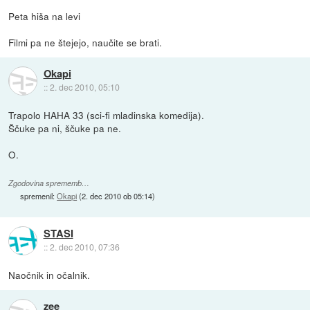
Peta hiša na levi
Filmi pa ne štejejo, naučite se brati.
Okapi
::
2. dec 2010, 05:10
Trapolo HAHA 33 (sci-fi mladinska komedija).
Ščuke pa ni, ščuke pa ne.
O.
Zgodovina sprememb…
spremenil:
Okapi
(
2. dec 2010 ob 05:14
)
STASI
::
2. dec 2010, 07:36
Naočnik in očalnik.
zee