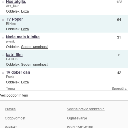
»
Nostalgija.
123
Azz_Kikr
Oddelek:
Loža
»
TV Poper
64
El Nino
Oddelek:
Loža
»
Naša mala klinika
31
pivmik
Oddelek:
Sedem umetnosti
»
katri film
6
DJ ROK
Oddelek:
Sedem umetnosti
»
Tv dober dan
42
Freak
Oddelek:
Loža
Tema
Sporočila
Več podobnih tem
Pravila
Večina pravic pridržanih
Odgovornost
Oglaševanje
Kontakt
ISSN 1581-0186