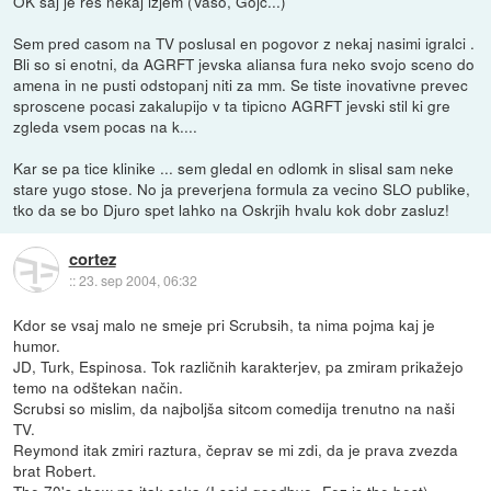
OK saj je res nekaj izjem (Vaso, Gojc...)
Sem pred casom na TV poslusal en pogovor z nekaj nasimi igralci .
Bli so si enotni, da AGRFT jevska aliansa fura neko svojo sceno do
amena in ne pusti odstopanj niti za mm. Se tiste inovativne prevec
sproscene pocasi zakalupijo v ta tipicno AGRFT jevski stil ki gre
zgleda vsem pocas na k....
Kar se pa tice klinike ... sem gledal en odlomk in slisal sam neke
stare yugo stose. No ja preverjena formula za vecino SLO publike,
tko da se bo Djuro spet lahko na Oskrjih hvalu kok dobr zasluz!
cortez
::
23. sep 2004, 06:32
Kdor se vsaj malo ne smeje pri Scrubsih, ta nima pojma kaj je
humor.
JD, Turk, Espinosa. Tok različnih karakterjev, pa zmiram prikažejo
temo na odštekan način.
Scrubsi so mislim, da najboljša sitcom comedija trenutno na naši
TV.
Reymond itak zmiri raztura, čeprav se mi zdi, da je prava zvezda
brat Robert.
The 70's show pa itak seka (I said goodbye- Fez is the best)