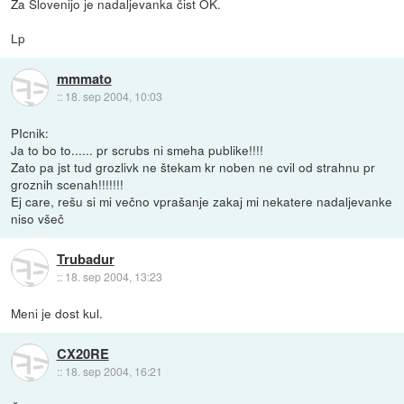
Za Slovenijo je nadaljevanka čist OK.
Lp
mmmato
::
18. sep 2004, 10:03
PIcnik:
Ja to bo to...... pr scrubs ni smeha publike!!!!
Zato pa jst tud grozlivk ne štekam kr noben ne cvil od strahnu pr
groznih scenah!!!!!!!
Ej care, rešu si mi večno vprašanje zakaj mi nekatere nadaljevanke
niso všeč
Trubadur
::
18. sep 2004, 13:23
Meni je dost kul.
CX20RE
::
18. sep 2004, 16:21