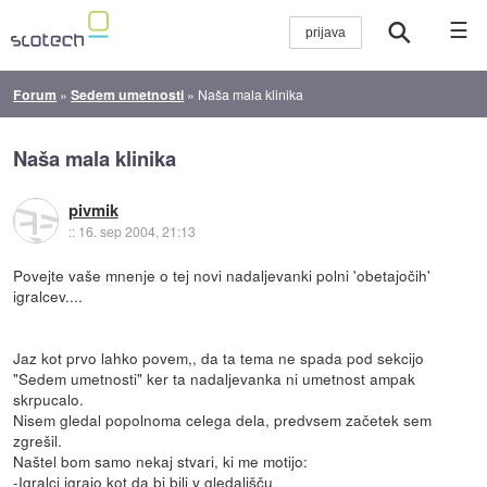
☰
Forum
»
Sedem umetnosti
»
Naša mala klinika
Naša mala klinika
pivmik
::
16. sep 2004, 21:13
Povejte vaše mnenje o tej novi nadaljevanki polni 'obetajočih'
igralcev....
Jaz kot prvo lahko povem,, da ta tema ne spada pod sekcijo
"Sedem umetnosti" ker ta nadaljevanka ni umetnost ampak
skrpucalo.
Nisem gledal popolnoma celega dela, predvsem začetek sem
zgrešil.
Naštel bom samo nekaj stvari, ki me motijo:
-Igralci igrajo kot da bi bili v gledališču