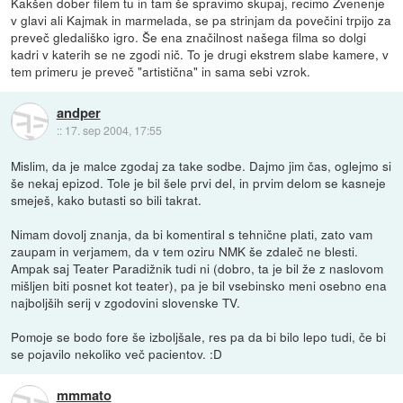
Kakšen dober filem tu in tam še spravimo skupaj, recimo Zvenenje
v glavi ali Kajmak in marmelada, se pa strinjam da povečini trpijo za
preveč gledališko igro. Še ena značilnost našega filma so dolgi
kadri v katerih se ne zgodi nič. To je drugi ekstrem slabe kamere, v
tem primeru je preveč "artistična" in sama sebi vzrok.
andper
::
17. sep 2004, 17:55
Mislim, da je malce zgodaj za take sodbe. Dajmo jim čas, oglejmo si
še nekaj epizod. Tole je bil šele prvi del, in prvim delom se kasneje
smeješ, kako butasti so bili takrat.
Nimam dovolj znanja, da bi komentiral s tehnične plati, zato vam
zaupam in verjamem, da v tem oziru NMK še zdaleč ne blesti.
Ampak saj Teater Paradižnik tudi ni (dobro, ta je bil že z naslovom
mišljen biti posnet kot teater), pa je bil vsebinsko meni osebno ena
najboljših serij v zgodovini slovenske TV.
Pomoje se bodo fore še izboljšale, res pa da bi bilo lepo tudi, če bi
se pojavilo nekoliko več pacientov. :D
mmmato