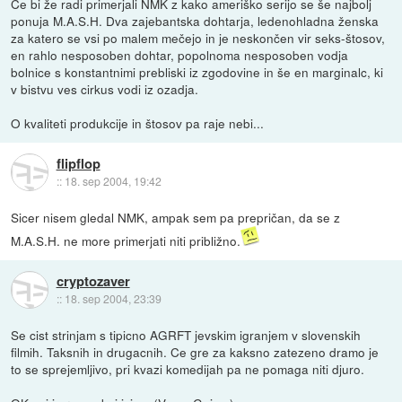
Če bi že radi primerjali NMK z kako ameriško serijo se še najbolj
ponuja M.A.S.H. Dva zajebantska dohtarja, ledenohladna ženska
za katero se vsi po malem mečejo in je neskončen vir seks-štosov,
en rahlo nesposoben dohtar, popolnoma nesposoben vodja
bolnice s konstantnimi prebliski iz zgodovine in še en marginalc, ki
v bistvu ves cirkus vodi iz ozadja.
O kvaliteti produkcije in štosov pa raje nebi...
flipflop
::
18. sep 2004, 19:42
Sicer nisem gledal NMK, ampak sem pa prepričan, da se z
M.A.S.H. ne more primerjati niti približno.
cryptozaver
::
18. sep 2004, 23:39
Se cist strinjam s tipicno AGRFT jevskim igranjem v slovenskih
filmih. Taksnih in drugacnih. Ce gre za kaksno zatezeno dramo je
to se sprejemljivo, pri kvazi komedijah pa ne pomaga niti djuro.