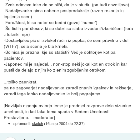
-Zvok odmeva tako da se sliši, da je v studiu (pa tudi osvetljava)
-Nadaljevanka nima nobene postprodukcije (razen rezanja in
lepljenja scen)
-Fore/štosi, ki so noter so bedni (goveji 'humor')
-Še tistih par štosov, ki so dobri so slabo izvedeni/izkoriščeni (fora
z lešniki, npr)
-Dostavljalec pic si izvlekel račin iz popka, če sem pravilno videl
(WTF?), cela scena je bla krneki.
-Bolnica je prazna, kje so statisti? Več je doktorjev kot pa
pacientov.
-Japonec mi je najedal... non-stop neki jokal kot en otrok in kar
pustil da delajo z njim ko z enim zgubljenim otrokom.
...toliko zaenkrat.
pa ne zagovarjat nadaljevanke zaradi znanih igralcev in režiserja,
zaradi tega lahko nadaljevanko le bolj pograjamo.
[Navkljub mnenju avtorja teme je predmet razprave delo vizualne
umetnosti, in kot taka tema spada v Sedem Umetnosti.
Prestavljeno. - moderator]
spremenil:
sketch
(
16. sep 2004 ob 22:37
)