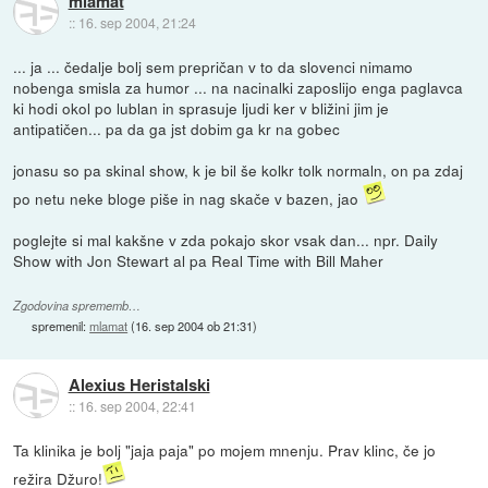
mlamat
::
16. sep 2004, 21:24
... ja ... čedalje bolj sem prepričan v to da slovenci nimamo
nobenga smisla za humor ... na nacinalki zaposlijo enga paglavca
ki hodi okol po lublan in sprasuje ljudi ker v bližini jim je
antipatičen... pa da ga jst dobim ga kr na gobec
jonasu so pa skinal show, k je bil še kolkr tolk normaln, on pa zdaj
po netu neke bloge piše in nag skače v bazen, jao
poglejte si mal kakšne v zda pokajo skor vsak dan... npr. Daily
Show with Jon Stewart al pa Real Time with Bill Maher
Zgodovina sprememb…
spremenil:
mlamat
(
16. sep 2004 ob 21:31
)
Alexius Heristalski
::
16. sep 2004, 22:41
Ta klinika je bolj "jaja paja" po mojem mnenju. Prav klinc, če jo
režira Džuro!