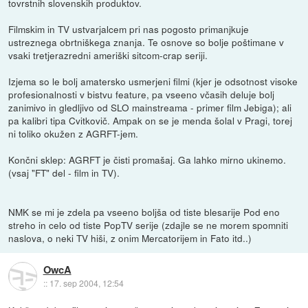
tovrstnih slovenskih produktov.
Filmskim in TV ustvarjalcem pri nas pogosto primanjkuje
ustreznega obrtniškega znanja. Te osnove so bolje poštimane v
vsaki tretjerazredni ameriški sitcom-crap seriji.
Izjema so le bolj amatersko usmerjeni filmi (kjer je odsotnost visoke
profesionalnosti v bistvu feature, pa vseeno včasih deluje bolj
zanimivo in gledljivo od SLO mainstreama - primer film Jebiga); ali
pa kalibri tipa Cvitkovič. Ampak on se je menda šolal v Pragi, torej
ni toliko okužen z AGRFT-jem.
Končni sklep: AGRFT je čisti promašaj. Ga lahko mirno ukinemo.
(vsaj "FT" del - film in TV).
NMK se mi je zdela pa vseeno boljša od tiste blesarije Pod eno
streho in celo od tiste PopTV serije (zdajle se ne morem spomniti
naslova, o neki TV hiši, z onim Mercatorijem in Fato itd..)
OwcA
::
17. sep 2004, 12:54