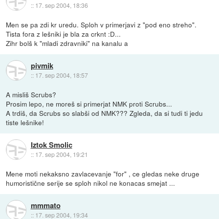
::
17. sep 2004, 18:36
Men se pa zdi kr uredu. Sploh v primerjavi z "pod eno streho".
Tista fora z lešniki je bla za crknt :D...
Zihr bolš k "mladi zdravniki" na kanalu a
pivmik
::
17. sep 2004, 18:57
A misliš Scrubs?
Prosim lepo, ne moreš si primerjat NMK proti Scrubs...
A trdiš, da Scrubs so slabši od NMK??? Zgleda, da si tudi ti jedu
tiste lešnike!
Iztok Smolic
::
17. sep 2004, 19:21
Mene moti nekaksno zavlacevanje "for" , ce gledas neke druge
humoristične serije se sploh nikol ne konacas smejat ...
mmmato
::
17. sep 2004, 19:34