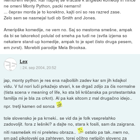
ne omeni Monty Python, packi nemarni!
... čeprav morda je to korektno, kajti oni so res razred zase.
Zelo sem se nasmejal tudi ob Smith and Jones.
Ameripške komedije, ne vem no. Saj so mestoma smešne, ampak
da bi se takorekoč polulal od smeha pa tudi ne (svtla izjema so
nekatere stand-up komedije, ampak to je spet čisto druga pesem,
em zvrst). Morebiti parodije Mela Brooksa.
Lex
::
24. sep 2004, 20:52
jap, monty python je res ena najbolših zadev kar sm jih kdajkol
vidu. V ful nori luči prkažejo stvari, k se drgač zdijo za čis normalne
(tista scena v meaning of life, ko sta bli krščanska pa protestantska
familija mi je bla za crknt). Al pa kak sitcom z mal drugačno idejo..
npr. tretji kamen od sonca
tole slovensko je pa krneki.. se vid da je folk vseprelahko
zadovoljit. fora z lešniki? a dajte no, stara k fosili, sam da zaigrana.
niti nasmešek mi ni preleteu obraza..
ostalo pa tak..nwm no,
sm pač pikolovski pa zahteven, torej očitno netipičn slovenc za