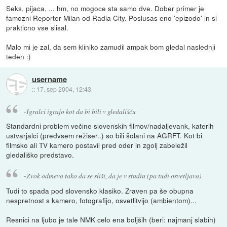
Seks, pijaca, ... hm, no mogoce sta samo dve. Dober primer je
famozni Reporter Milan od Radia City. Poslusas eno 'epizodo' in si
prakticno vse slisal.
Malo mi je zal, da sem kliniko zamudil ampak bom gledal naslednji
teden :)
username
::
17. sep 2004, 12:43
-Igralci igrajo kot da bi bili v gledališču
Standardni problem večine slovenskih filmov/nadaljevank, katerih
ustvarjalci (predvsem režiser..) so bili šolani na AGRFT. Kot bi
filmsko ali TV kamero postavil pred oder in zgolj zabeležil
gledališko predstavo.
-Zvok odmeva tako da se sliši, da je v studiu (pa tudi osvetljava)
Tudi to spada pod slovensko klasiko. Zraven pa še obupna
nespretnost s kamero, fotografijo, osvetlitvijo (ambientom)...
Resnici na ljubo je tale NMK celo ena boljših (beri: najmanj slabih)