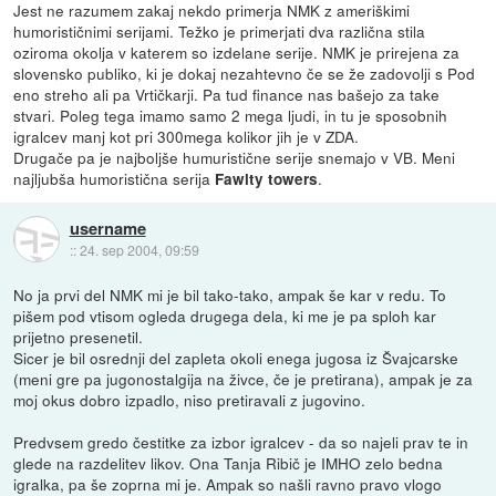
Jest ne razumem zakaj nekdo primerja NMK z ameriškimi
humorističnimi serijami. Težko je primerjati dva različna stila
oziroma okolja v katerem so izdelane serije. NMK je prirejena za
slovensko publiko, ki je dokaj nezahtevno če se že zadovolji s Pod
eno streho ali pa Vrtičkarji. Pa tud finance nas bašejo za take
stvari. Poleg tega imamo samo 2 mega ljudi, in tu je sposobnih
igralcev manj kot pri 300mega kolikor jih je v ZDA.
Drugače pa je najboljše humuristične serije snemajo v VB. Meni
najljubša humoristična serija
.
Fawlty towers
username
::
24. sep 2004, 09:59
No ja prvi del NMK mi je bil tako-tako, ampak še kar v redu. To
pišem pod vtisom ogleda drugega dela, ki me je pa sploh kar
prijetno presenetil.
Sicer je bil osrednji del zapleta okoli enega jugosa iz Švajcarske
(meni gre pa jugonostalgija na živce, če je pretirana), ampak je za
moj okus dobro izpadlo, niso pretiravali z jugovino.
Predvsem gredo čestitke za izbor igralcev - da so najeli prav te in
glede na razdelitev likov. Ona Tanja Ribič je IMHO zelo bedna
igralka, pa še zoprna mi je. Ampak so našli ravno pravo vlogo