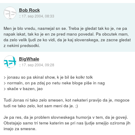
Bob Rock
::
17. sep 2004, 08:33
Men je blo vredu, nasmejal sn se. Treba je gledat tak ko je, ne pa
napak iskat, tak ko je en ze pred mano povedal. Pa obcutek mam,
da zelo velik ljudi ze ko vidi, da je kaj slovenskega, ze zacne gledat
z nekimi predsodki.
BigWhale
::
17. sep 2004, 09:28
> jonasu so pa skinal show, k je bil še kolkr tolk
> normaln, on pa zdaj po netu neke bloge piše in nag
> skače v bazen, jao
Tudi Jonas ni tako zelo smesen, kot nekateri pravijo da je, mogoce
tudi ne tako zelo, kot sam meni da je. ;)
Je pa res, da je problem slovneskega humorja v tem, da je goveji.
Obstajajo samo tri teme katerim se pri nas ljudje smejijo oziroma jih
imajo za smesne.