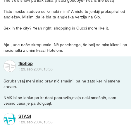
Tiste moške zadeve so kr neki mim? A nisto to jenkiji prekopiral od
angležev. Mislim ,da je bla ta angleška verzija na Slo.
Sex in the city? Yeah right, shopping in Gucci more like it.
Aja , une naše skropucalo. Nč posebnega, še bolj so mim kiksnli na
nacionalki z unim kvazi Hotelom.
flipflop
::
23. sep 2004, 13:56
Scrubs vsaj meni niso prav nič smešni, pa ne zato ker ni smeha
zraven.
NMK bi se lahko pa kr dost popravila,majo neki smešnih, sam
večino časa je pa dolgcajt.
STASI
::
23. sep 2004, 13:58