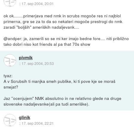
::
17. sep 2004, 20:01
ok ok........primerjava med nmk in scrubs mogoče res ni najblol
primerna, gre se za to da so nekateri mogoče prestrogi do nmk
zaradi "boljših" ameriških nadaljevank....
@andper: ja, zamerili so se mi ker imajo bedne fore.... niti približno
tako dobri niso kot friends al pa that 70s show
pivmik
::
17. sep 2004, 20:53
tyaz:
A v Scrubsih ti manjka smeh publike, ki ti pove kje se moraš
smejat?
Jaz ''ocenjujem" NMK absolutno in ne relativno glede na druge
slovenske nadaljevanke(ali pa tudi ameriške).
glinik
::
17. sep 2004, 22:21