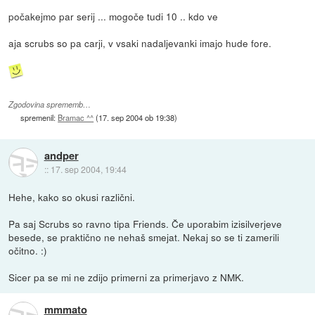
počakejmo par serij ... mogoče tudi 10 .. kdo ve
aja scrubs so pa carji, v vsaki nadaljevanki imajo hude fore.
Zgodovina sprememb…
spremenil:
Bramac ^^
(
17. sep 2004 ob 19:38
)
andper
::
17. sep 2004, 19:44
Hehe, kako so okusi različni.
Pa saj Scrubs so ravno tipa Friends. Če uporabim izisilverjeve
besede, se praktično ne nehaš smejat. Nekaj so se ti zamerili
očitno. :)
Sicer pa se mi ne zdijo primerni za primerjavo z NMK.
mmmato