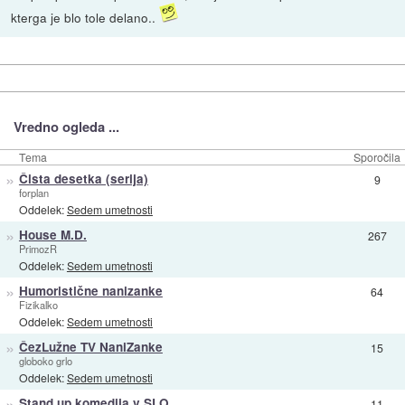
kterga je blo tole delano..
Vredno ogleda ...
Tema
Sporočila
»
Čista desetka (serija)
9
forplan
Oddelek:
Sedem umetnosti
»
House M.D.
267
PrimozR
Oddelek:
Sedem umetnosti
»
Humoristične nanizanke
64
Fizikalko
Oddelek:
Sedem umetnosti
»
ČezLužne TV NaniZanke
15
globoko grlo
Oddelek:
Sedem umetnosti
»
Stand up komedija v SLO
11