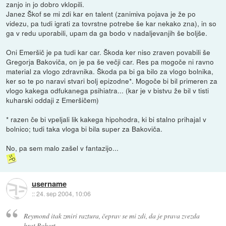
zanjo in jo dobro vklopili.
Janez Škof se mi zdi kar en talent (zanimiva pojava je že po
videzu, pa tudi igrati za tovrstne potrebe še kar nekako zna), in so
ga v redu uporabili, upam da ga bodo v nadaljevanjih še boljše.
Oni Emeršič je pa tudi kar car. Škoda ker niso zraven povabili še
Gregorja Bakoviča, on je pa še večji car. Res pa mogoče ni ravno
material za vlogo zdravnika. Škoda pa bi ga bilo za vlogo bolnika,
ker so te po naravi stvari bolj epizodne*. Mogoče bi bil primeren za
vlogo kakega odfukanega psihiatra... (kar je v bistvu že bil v tisti
kuharski oddaji z Emeršičem)
* razen če bi vpeljali lik kakega hipohodra, ki bi stalno prihajal v
bolnico; tudi taka vloga bi bila super za Bakoviča.
No, pa sem malo zašel v fantazijo...
username
::
24. sep 2004, 10:06
Reymond itak zmiri raztura, čeprav se mi zdi, da je prava zvezda
brat Robert.