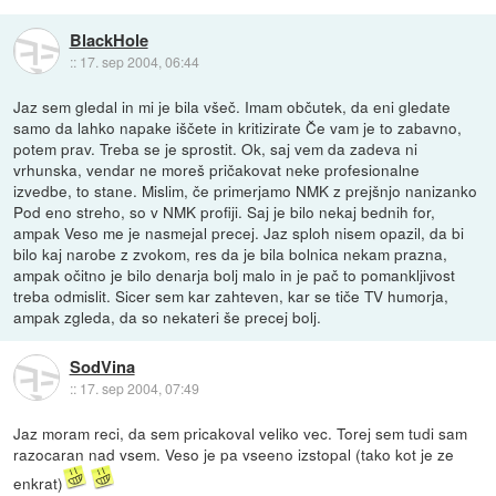
BlackHole
::
17. sep 2004, 06:44
Jaz sem gledal in mi je bila všeč. Imam občutek, da eni gledate
samo da lahko napake iščete in kritizirate Če vam je to zabavno,
potem prav. Treba se je sprostit. Ok, saj vem da zadeva ni
vrhunska, vendar ne moreš pričakovat neke profesionalne
izvedbe, to stane. Mislim, če primerjamo NMK z prejšnjo nanizanko
Pod eno streho, so v NMK profiji. Saj je bilo nekaj bednih for,
ampak Veso me je nasmejal precej. Jaz sploh nisem opazil, da bi
bilo kaj narobe z zvokom, res da je bila bolnica nekam prazna,
ampak očitno je bilo denarja bolj malo in je pač to pomankljivost
treba odmislit. Sicer sem kar zahteven, kar se tiče TV humorja,
ampak zgleda, da so nekateri še precej bolj.
SodVina
::
17. sep 2004, 07:49
Jaz moram reci, da sem pricakoval veliko vec. Torej sem tudi sam
razocaran nad vsem. Veso je pa vseeno izstopal (tako kot je ze
enkrat)