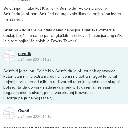
Se strinjam! Tako kot Kramer v Seinfeldu. Roko na srce, v
Seinfeldu je bil sam Seinfeld od taglavnih likov še najbolj omleden
(relativno).
Sicer pa - IMHO je Seinfeld daleč najboljša ameriška komedija
doslej, boljših je samo par angleških mojstrovin (najboljša angleška
in s tem najboljša sploh je Fawlty Towers).
pivmik
::
24. sep 2004, 11:23
Seinfeld je zakon. Seinfeld v Seinfeldu je bil kot nek opazovlec,
kateri sam ni nič extra naredil ali se mi nu extra ni zgodilo, je bil
najbolj normalen od njih. In tudi zaradi tega je izpadlo vse skupaj
boljše. Na da do vsi v nadaljevani neki prfuknjeni ali se vsem
dogajajo ekstta stvari, pol je vse skupaj brezveze.
George pa je najbolj faca :) .
OwcA
::
24. sep 2004, 14:16
Nemorem verjeti. Kar naprej se vračate k angleški komediji in nihče