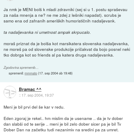
Ja nmk je MENI bolš k mladi zdravniki (sej si u 1. postu spraševau
za naša mnenja a ne? ne me zdej z lešniki napadat). scrubs je
samo ena od zafnanih ameriških humorističnih nadaljevank.
ta nadaljevanka ni umetnost ampak skrpucalo.
moraš priznat da je bolša kot marsikatera slovenska nadaljevanka,
ne moreš pa od slovenske produkcije pričakvat da bojo posnel neki
tko dobrga kot so friends al pa katera druga nadaljevanka.
Zgodovina sprememb…
spremenil:
mmmato
(
17. sep 2004 ob 19:48
)
Bramac ^^
::
17. sep 2004, 19:37
Meni je bil prvi del še kar v redu.
Eden zgoraj je rekel.. hm mislim da je usename .. da je tv dober
dan slabši od te serije .. meni je bil zelo dober sicer pa je bil Tv
Dober Dan na začetku tudi nezanimiv na sredini pa za umret.