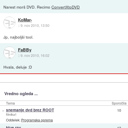
Narest morš DVD. Recimo
ConvertXtoDVD
KoMar-
::
9. nov 2010, 13:50
Jp, najboljši tool.
FaBBy
::
9. nov 2010, 16:02
Hvala, deluje :D
Vredno ogleda ...
Tema
Sporočila
»
snemanje dvd brez ROOT
10
filmika1
Oddelek:
Programska oprema
»
blue ray
13