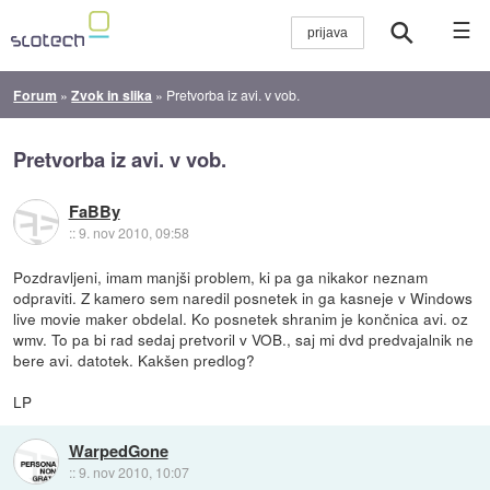
☰
Forum
»
Zvok in slika
»
Pretvorba iz avi. v vob.
Pretvorba iz avi. v vob.
FaBBy
::
9. nov 2010, 09:58
Pozdravljeni, imam manjši problem, ki pa ga nikakor neznam
odpraviti. Z kamero sem naredil posnetek in ga kasneje v Windows
live movie maker obdelal. Ko posnetek shranim je končnica avi. oz
wmv. To pa bi rad sedaj pretvoril v VOB., saj mi dvd predvajalnik ne
bere avi. datotek. Kakšen predlog?
LP
WarpedGone
::
9. nov 2010, 10:07