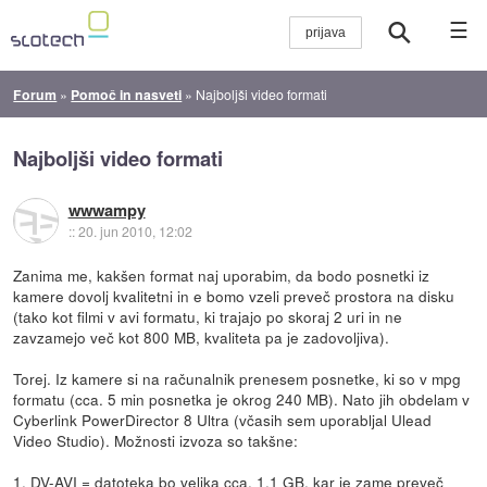
☰
Forum
»
Pomoč in nasveti
»
Najboljši video formati
Najboljši video formati
wwwampy
::
20. jun 2010, 12:02
Zanima me, kakšen format naj uporabim, da bodo posnetki iz
kamere dovolj kvalitetni in e bomo vzeli preveč prostora na disku
(tako kot filmi v avi formatu, ki trajajo po skoraj 2 uri in ne
zavzamejo več kot 800 MB, kvaliteta pa je zadovoljiva).
Torej. Iz kamere si na računalnik prenesem posnetke, ki so v mpg
formatu (cca. 5 min posnetka je okrog 240 MB). Nato jih obdelam v
Cyberlink PowerDirector 8 Ultra (včasih sem uporabljal Ulead
Video Studio). Možnosti izvoza so takšne:
1. DV-AVI = datoteka bo velika cca. 1.1 GB, kar je zame preveč