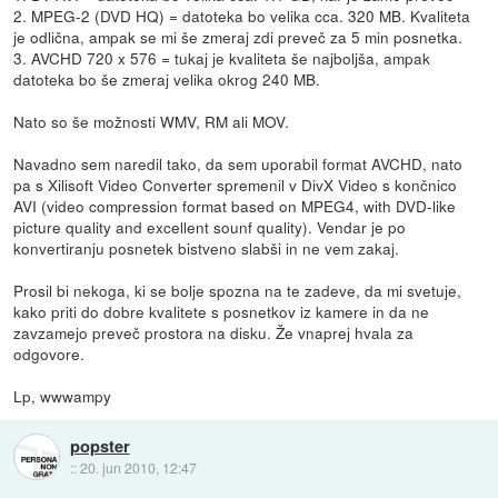
2. MPEG-2 (DVD HQ) = datoteka bo velika cca. 320 MB. Kvaliteta
je odlična, ampak se mi še zmeraj zdi preveč za 5 min posnetka.
3. AVCHD 720 x 576 = tukaj je kvaliteta še najboljša, ampak
datoteka bo še zmeraj velika okrog 240 MB.
Nato so še možnosti WMV, RM ali MOV.
Navadno sem naredil tako, da sem uporabil format AVCHD, nato
pa s Xilisoft Video Converter spremenil v DivX Video s končnico
AVI (video compression format based on MPEG4, with DVD-like
picture quality and excellent sounf quality). Vendar je po
konvertiranju posnetek bistveno slabši in ne vem zakaj.
Prosil bi nekoga, ki se bolje spozna na te zadeve, da mi svetuje,
kako priti do dobre kvalitete s posnetkov iz kamere in da ne
zavzamejo preveč prostora na disku. Že vnaprej hvala za
odgovore.
Lp, wwwampy
popster
::
20. jun 2010, 12:47