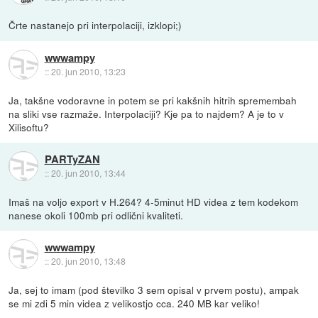
Črte nastanejo pri interpolaciji, izklopi;)
wwwampy
::
20. jun 2010, 13:23
Ja, takšne vodoravne in potem se pri kakšnih hitrih spremembah
na sliki vse razmaže. Interpolaciji? Kje pa to najdem? A je to v
Xilisoftu?
PARTyZAN
::
20. jun 2010, 13:44
Imaš na voljo export v H.264? 4-5minut HD videa z tem kodekom
nanese okoli 100mb pri odlični kvaliteti.
wwwampy
::
20. jun 2010, 13:48
Ja, sej to imam (pod številko 3 sem opisal v prvem postu), ampak
se mi zdi 5 min videa z velikostjo cca. 240 MB kar veliko!