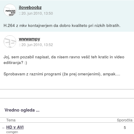
iloveboobz
::
20. jun 2010, 13:50
H.264 z mkv kontajnerjem da dobro kvaliteto pri nizkih bitratih.
wwwampy
::
20. jun 2010, 13:52
Joj, sem pozabil napisat, da nisem ravno vešč teh kratic in video
editiranja? :)
Sprobavam z raznimi programi (že prej omenjenimi), ampak....
Vredno ogleda ...
Tema
Sporočila
»
HD v AVI
5
comgen