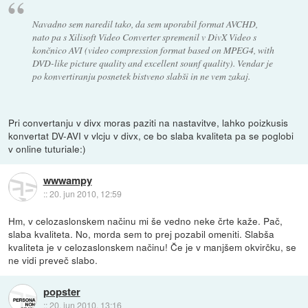
Navadno sem naredil tako, da sem uporabil format AVCHD,
nato pa s Xilisoft Video Converter spremenil v DivX Video s
končnico AVI (video compression format based on MPEG4, with
DVD-like picture quality and excellent sounf quality). Vendar je
po konvertiranju posnetek bistveno slabši in ne vem zakaj.
Pri convertanju v divx moras paziti na nastavitve, lahko poizkusis
konvertat DV-AVI v vlcju v divx, ce bo slaba kvaliteta pa se poglobi
v online tuturiale:)
wwwampy
::
20. jun 2010, 12:59
Hm, v celozaslonskem načinu mi še vedno neke črte kaže. Pač,
slaba kvaliteta. No, morda sem to prej pozabil omeniti. Slabša
kvaliteta je v celozaslonskem načinu! Če je v manjšem okvirčku, se
ne vidi preveč slabo.
popster
::
20. jun 2010, 13:16