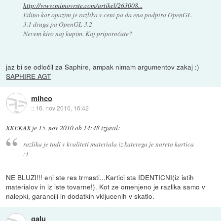
http://www.mimovrste.com/artikel/263008...
Edino kar opazim je razlika v ceni pa da ena podpira OpenGL
3.1 druga pa OpenGL 3.2
Nevem kiro naj kupim. Kaj priporočate?
jaz bi se odločil za Saphire, ampak nimam argumentov zakaj :)
SAPHIRE AGT
mihco
::
16. nov 2010, 16:42
XKEKAX
je
15. nov 2010 ob 14:48
izjavil
:
razlika je tudi v kvaliteti materiala iz katerega je nareta kartica
:)
NE BLUZI!!! eni ste res trmasti...Kartici sta IDENTICNI(iz istih
materialov in iz iste tovarne!). Kot ze omenjeno je razlika samo v
nalepki, garanciji in dodatkih vkljucenih v skatlo.
galu