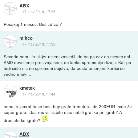
ABX
::
17. nov 2010, 17:35
Počakaj 1 mesec. Boš zdržal?
mihco
::
17. nov 2010, 17:38
Seveda bom...in nikjer nisem zasledil, da bo pa cez en mesec dal
AMD dovoljenje proizvajalcem, da lahko spremenijo dizajn. Kar pa
tudi cisto nic ne spremeni dejstva, da bosta omenjeni kartici se
vedno enaki...
kmetek
::
17. nov 2010, 17:44
nehajte jamrat to so best buy grafe trenutno...do 200EUR mate že
super grafo....kaj res vsi rabite max nabiti grafiko pri igrah? A
droolate ko igrate?
ABX