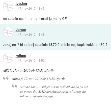
IvoJan
::
17. nov 2010, 18:45
ne splača se. in ne ne moreš ju met v CF
Janac
::
17. nov 2010, 18:48
zakaj ne ? bi se bolj splačalo 6870 ? bi bilo bolj kupiti kakšno 460 ?
mihco
::
17. nov 2010, 18:52
ABX
je
17. nov 2010 ob 17:53
izjavil
:
mihco
je
17. nov 2010 ob 17:38
izjavil
:
Seveda bom...in nikjer nisem zasledil, da bo pa cez
en mesec dal AMD dovoljenje proizvajalcem, da
lahko spremenijo dizajn.