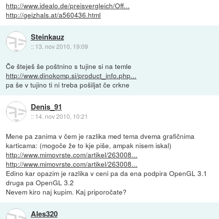
http://www.idealo.de/preisvergleich/Off...
http://geizhals.at/a560436.html
Steinkauz
::
13. nov 2010, 19:09
Če šteješ še poštnino s tujine si na temle
http://www.dinokomp.si/product_info.php...
pa še v tujino ti ni treba pošiljat če crkne
Denis_91
::
14. nov 2010, 10:21
Mene pa zanima v čem je razlika med tema dvema grafičnima
karticama: (mogoče že to kje piše, ampak nisem iskal)
http://www.mimovrste.com/artikel/263008...
http://www.mimovrste.com/artikel/263008...
Edino kar opazim je razlika v ceni pa da ena podpira OpenGL 3.1
druga pa OpenGL 3.2
Nevem kiro naj kupim. Kaj priporočate?
Ales320