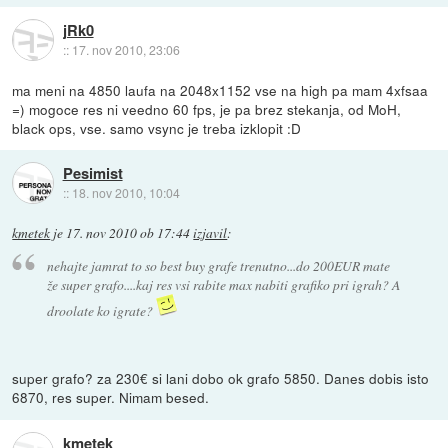
jRk0
::
17. nov 2010, 23:06
ma meni na 4850 laufa na 2048x1152 vse na high pa mam 4xfsaa
=) mogoce res ni veedno 60 fps, je pa brez stekanja, od MoH,
black ops, vse. samo vsync je treba izklopit :D
Pesimist
::
18. nov 2010, 10:04
kmetek
je
17. nov 2010 ob 17:44
izjavil
:
nehajte jamrat to so best buy grafe trenutno...do 200EUR mate
že super grafo....kaj res vsi rabite max nabiti grafiko pri igrah? A
droolate ko igrate?
super grafo? za 230€ si lani dobo ok grafo 5850. Danes dobis isto
6870, res super. Nimam besed.
kmetek