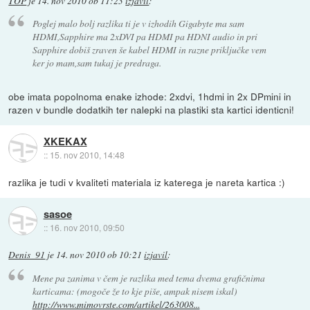
TOP
je
14. nov 2010 ob 11:23
izjavil
:
Poglej malo bolj razlika ti je v izhodih Gigabyte ma sam
HDMI,Sapphire ma 2xDVI pa HDMI pa HDNI audio in pri
Sapphire dobiš zraven še kabel HDMI in razne priključke vem
ker jo mam,sam tukaj je predraga.
obe imata popolnoma enake izhode: 2xdvi, 1hdmi in 2x DPmini in
razen v bundle dodatkih ter nalepki na plastiki sta kartici identicni!
XKEKAX
::
15. nov 2010, 14:48
razlika je tudi v kvaliteti materiala iz katerega je nareta kartica :)
sasoe
::
16. nov 2010, 09:50
Denis_91
je
14. nov 2010 ob 10:21
izjavil
:
Mene pa zanima v čem je razlika med tema dvema grafičnima
karticama: (mogoče že to kje piše, ampak nisem iskal)
http://www.mimovrste.com/artikel/263008...