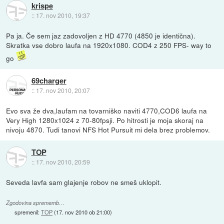
krispe
::
17. nov 2010, 19:37
Pa ja. Če sem jaz zadovoljen z HD 4770 (4850 je identična).
Skratka vse dobro laufa na 1920x1080. COD4 z 250 FPS- way to
go
69charger
::
17. nov 2010, 20:07
Evo sva že dva,laufam na tovarniško naviti 4770,COD6 laufa na
Very High 1280x1024 z 70-80fpsji. Po hitrosti je moja skoraj na
nivoju 4870. Tudi tanovi NFS Hot Pursuit mi dela brez problemov.
TOP
::
17. nov 2010, 20:59
Seveda lavfa sam glajenje robov ne smeš uklopit.
Zgodovina sprememb…
spremenil:
TOP
(
17. nov 2010 ob 21:00
)