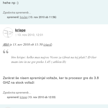
hehe np :)
Zgodovina sprememb…
spremenil:
IvoJan
(
13. nov 2010 ob 11:56
)
krispe
::
13. nov 2010, 12:01
jRk0
je
13. nov 2010 ob 11:50
izjavil
:
btw krispe: kolko mas najvec Vcore za izbrat na tej plati?:D (ker
mam isto in ne gre preko 1.45 z athlon II)
Zankrat še nisem spreminjal voltaže, ker ta procesor gre do 3.8
GHZ na stock voltaži
Zgodovina sprememb…
spremenil:
krispe
(
13. nov 2010 ob 12:03
)