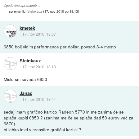
Zgodovina sprememb…
spremenilo:
Steinkauz
(
17. nov 2010 ob 18:13
)
kmetek
::
17. nov 2010, 18:07
6850 bolj vidim performance per dollar, povsod 3-4 mesto
Steinkauz
::
17. nov 2010, 18:13
Mislu sm seveda 6850
Janac
::
17. nov 2010, 18:44
sedaj imam grafično kartico Radeon 5770 in me zanima če se
splača kupiti 6850 ? (zanima me če se splača dati 50 eurov več za
6870)
bi lahko imel v crossfire grafični kartici ?