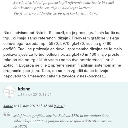
Seveda nisi, kdo bi pa potem kupil referenčno kartico če bi vedel
da v kratkem pride ven, tišja in hladnejša kartica?
Vse je odvisno od Nvidie, ko bo spet konkurirala 6870.
Nic ni odvisno od Nvidie. Si opazil, da je precej graficnih kartic na
trgu, ki imajo samo referencni dizajn? Predvsem graficne visjega
cenovnega razreda, npr. 5870, 5970, gtx470, vecina gtx480,
gtx580. Tudi, ce proizvajalec dovoli spremembo dizajna se le malo
podizvalajcev za to tudi odloci npr. za gtx470 in 480 imajo proste
roke pa sta na trgu kljub vsemu samo dve nereferencni kartici-
Zotac in Evga(pa se ti le z spremenjenim hladilnim sistemom in ne
drugacnim pcb-jem). Tako, da se zna zgoditi da se to tvoje
napovedano 1mesecno cakanje zavlece v neskoncnost...
krispe
::
17. nov 2010, 18:54
Janac
je
17. nov 2010 ob 18:44
izjavil
:
sedaj imam grafično kartico Radeon 5770 in me zanima če se
splača kupiti 6850 ? (zanima me če se splača dati 50 eurov več
za 6870)