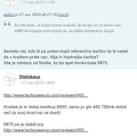
::
17. nov 2010, 17:53
mihco
je
17. nov 2010 ob 17:38
izjavil
:
Seveda bom...in nikjer nisem zasledil, da bo pa cez en mesec dal
AMD dovoljenje proizvajalcem, da lahko spremenijo dizajn.
Seveda nisi, kdo bi pa potem kupil referenčno kartico če bi vedel
da v kratkem pride ven, tišja in hladnejša kartica?
Vse je odvisno od Nvidie, ko bo spet konkurirala 6870.
Steinkauz
::
17. nov 2010, 18:02
http://www.techpowerup.com/reviews/HIS/...
Kmetek je kr dokej bestbuy 6850, samo pr gtx 460 768mb dobiš
več za svoj dnar(ma ne dosti)
6870 pa je slabši p/p
http://www.techpowerup.com/reviews/HIS/...