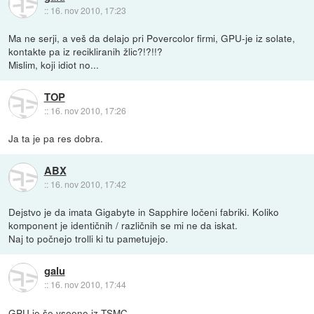
::
16. nov 2010, 17:23
Ma ne serji, a veš da delajo pri Povercolor firmi, GPU-je iz solate,
kontakte pa iz recikliranih žlic?!?!!?
Mislim, koji idiot no...
TOP
::
16. nov 2010, 17:26
Ja ta je pa res dobra.
ABX
::
16. nov 2010, 17:42
Dejstvo je da imata Gigabyte in Sapphire ločeni fabriki. Koliko
komponent je identičnih / različnih se mi ne da iskat.
Naj to počnejo trolli ki tu pametujejo.
galu
::
16. nov 2010, 17:44
GPU je še vseeno iz TSMC...