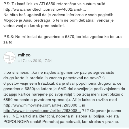
P.S: Tu imaš link za ATI 6850 referenčna vs custum build.
http://www.anandtech.com/show/4002/amd-...
Na hitro boš ugotovil da je zadeva inferiorna v vseh pogledih.
Mogoče je Ausu predraga, o tem ne bom debatiral, vendar je
vedno vsaj en korak pred ostalimi.
P.S.S: Ne mi trollat da govorimo o 6870, bo ista zgodba ko bo ura
za to.
mihco
::
17. nov 2010, 17:34
ti pa si smesn....ko ne najdes argumentov pac potegnes cisto
drugo karto iz predala in zacnes pametovati na novo? :)
6 postov visje sem ti razlozil, da je stvar popolnoma drugacna, ce
govorimo o 6850(za katero je AMD dal dovoljenje podizvajalcem da
izdajajo kartice narejene po svoji volji) ti pa zdaj meni spet bluzis o
6850 namesto o prvotnem vprasanju. Ali je kaksna razlika med
http://www.mimovrste.com/artikel/263008...
in
http://www.mimovrste.com/artikel/263008...
??? Odgovor je samo
en ...NE, kartici sta identicni, nobena ni slabsa ali boljsa, ker sta
POPOLNOMA enaki! Prenehaj pametovati, ker strelas v prazno.