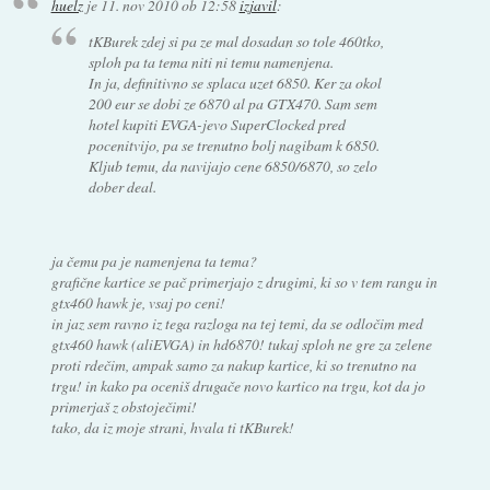
huelz
je
11. nov 2010 ob 12:58
izjavil
:
tKBurek zdej si pa ze mal dosadan so tole 460tko,
sploh pa ta tema niti ni temu namenjena.
In ja, definitivno se splaca uzet 6850. Ker za okol
200 eur se dobi ze 6870 al pa GTX470. Sam sem
hotel kupiti EVGA-jevo SuperClocked pred
pocenitvijo, pa se trenutno bolj nagibam k 6850.
Kljub temu, da navijajo cene 6850/6870, so zelo
dober deal.
ja čemu pa je namenjena ta tema?
grafične kartice se pač primerjajo z drugimi, ki so v tem rangu in
gtx460 hawk je, vsaj po ceni!
in jaz sem ravno iz tega razloga na tej temi, da se odločim med
gtx460 hawk (aliEVGA) in hd6870! tukaj sploh ne gre za zelene
proti rdečim, ampak samo za nakup kartice, ki so trenutno na
trgu! in kako pa oceniš drugače novo kartico na trgu, kot da jo
primerjaš z obstoječimi!
tako, da iz moje strani, hvala ti tKBurek!