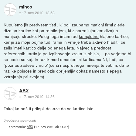
mihco
::
17. nov 2010, 13:53
Kupujemo jih predvsem tisti , ki bolj zaupamo maticni firmi glede
dizajna kartice kot pa retailerjem, ki z spreminjanjem dizajna
manjsajo stroske. Poleg tega imam rad
kompletno
hlajeno kartico,
ker je za moje pojme tudi rame in vrm-je treba aktivno hladiti, ce
zelis imeti kartico dalje od enega leta. Najvecja prednost
referencnih kartic je pa izpihovanje zraka iz ohisja,... pa verjetno bi
se naslo se kaj. In razlik med omenjenimi karticama NI, tudi, ce
"poznas zadevo v nulo"(ce si nasprotnega mnenja te vabim, da te
razlike poisces in predlozis oprijemljiv dokaz namesto slepega
vztrajanja pri svojem)
ABX
::
17. nov 2010, 14:36
Takoj ko boš ti prilepil dokaze da so kartice iste.
Zgodovina sprememb…
spremenilo:
ABX
(
17. nov 2010 ob 14:37
)