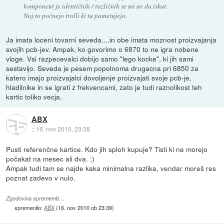
komponent je identičnih / različnih se mi ne da iskat.
Naj to počnejo trolli ki tu pametujejo.
Ja imata loceni tovarni seveda....in obe imata moznost proizvajanja
svojih pcb-jev. Ampak, ko govorimo o 6870 to ne igra nobene
vloge. Vsi razpecevalci dobijo samo "lego kocke", ki jih sami
sestavijo. Seveda je pesem popolnoma drugacna pri 6850 za
katero imajo proizvajalci dovoljenje proizvajati svoje pcb-je,
hladilnike in se igrati z frekvencami, zato je tudi raznolikost teh
kartic toliko vecja.
ABX
::
16. nov 2010, 23:38
Pusti referenčne kartice. Kdo jih sploh kupuje? Tisti ki ne morejo
počakat na mesec ali dva. :)
Ampak tudi tam se najde kaka minimalna razlika, vendar moreš res
poznat zadevo v nulo.
Zgodovina sprememb…
spremenilo:
ABX
(
16. nov 2010 ob 23:39
)