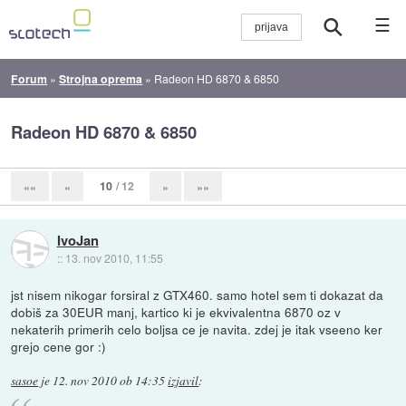
☰
Forum
»
Strojna oprema
»
Radeon HD 6870 & 6850
Radeon HD 6870 & 6850
10
/ 12
««
«
»
»»
IvoJan
::
13. nov 2010, 11:55
jst nisem nikogar forsiral z GTX460. samo hotel sem ti dokazat da
dobiš za 30EUR manj, kartico ki je ekvivalentna 6870 oz v
nekaterih primerih celo boljsa ce je navita. zdej je itak vseeno ker
grejo cene gor :)
sasoe
je
12. nov 2010 ob 14:35
izjavil
: