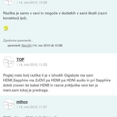
::
14. nov 2010, 10:38
Razlika je samo v ceni in mogoče v dodatkih v sami škatli (razni
konektorji ipd).
Zgodovina sprememb…
spremenil:
Ales320
(
14. nov 2010 ob 10:38
)
TOP
::
14. nov 2010, 11:23
Poglej malo bolj razlika ti je v izhodih Gigabyte ma sam
HDMI,Sapphire ma 2xDVI pa HDMI pa HDNI audio in pri Sapphire
dobiš zraven še kabel HDMI in razne priključke vem ker jo
mam,sam tukaj je predraga.
mihco
::
14. nov 2010, 11:37