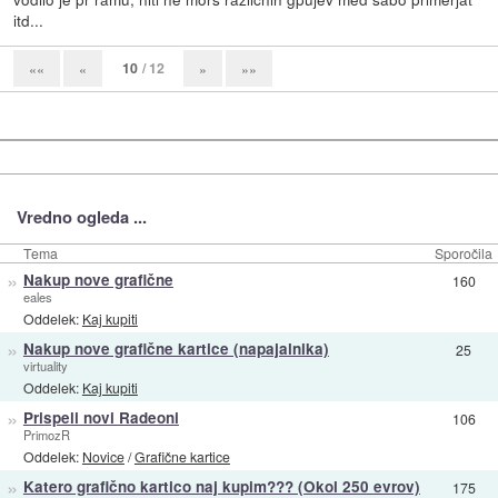
itd...
10
/ 12
««
«
»
»»
Vredno ogleda ...
Tema
Sporočila
»
Nakup nove grafične
160
eales
Oddelek:
Kaj kupiti
»
Nakup nove grafične kartice (napajalnika)
25
virtuality
Oddelek:
Kaj kupiti
»
Prispeli novi Radeoni
106
PrimozR
Oddelek:
Novice
/
Grafične kartice
»
Katero grafično kartico naj kupim??? (Okol 250 evrov)
175