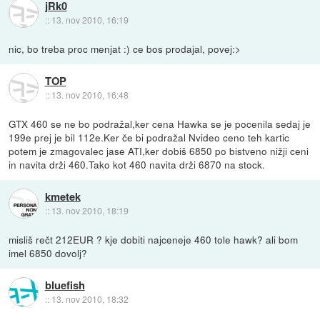
jRk0
::
13. nov 2010, 16:19
nic, bo treba proc menjat :) ce bos prodajal, povej:>
TOP
::
13. nov 2010, 16:48
GTX 460 se ne bo podražal,ker cena Hawka se je pocenila sedaj je
199e prej je bil 112e.Ker če bi podražal Nvideo ceno teh kartic
potem je zmagovalec jase ATI,ker dobiš 6850 po bistveno nižji ceni
in navita drži 460.Tako kot 460 navita drži 6870 na stock.
kmetek
::
13. nov 2010, 18:19
misliš rečt 212EUR ? kje dobiti najceneje 460 tole hawk? ali bom
imel 6850 dovolj?
bluefish
::
13. nov 2010, 18:32