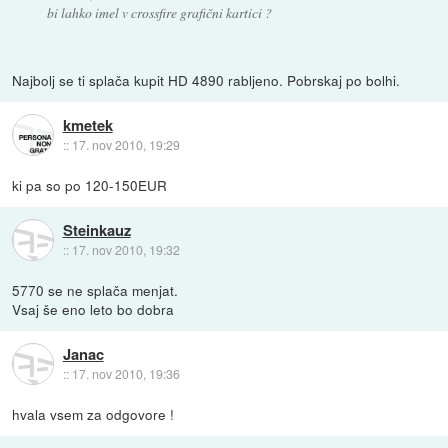
bi lahko imel v crossfire grafični kartici ?
Najbolj se ti splača kupit HD 4890 rabljeno. Pobrskaj po bolhi.
kmetek
::
17. nov 2010, 19:29
ki pa so po 120-150EUR
Steinkauz
::
17. nov 2010, 19:32
5770 se ne splača menjat.
Vsaj še eno leto bo dobra
Janac
::
17. nov 2010, 19:36
hvala vsem za odgovore !