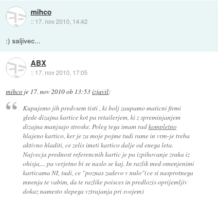
mihco
::
17. nov 2010, 14:42
:) saljivec...
ABX
::
17. nov 2010, 17:05
mihco
je
17. nov 2010 ob 13:53
izjavil
:
Kupujemo jih predvsem tisti , ki bolj zaupamo maticni firmi
glede dizajna kartice kot pa retailerjem, ki z spreminjanjem
dizajna manjsajo stroske. Poleg tega imam rad
kompletno
hlajeno kartico, ker je za moje pojme tudi rame in vrm-je treba
aktivno hladiti, ce zelis imeti kartico dalje od enega leta.
Najvecja prednost referencnih kartic je pa izpihovanje zraka iz
ohisja,... pa verjetno bi se naslo se kaj. In razlik med omenjenimi
karticama NI, tudi, ce "poznas zadevo v nulo"(ce si nasprotnega
mnenja te vabim, da te razlike poisces in predlozis oprijemljiv
dokaz namesto slepega vztrajanja pri svojem)