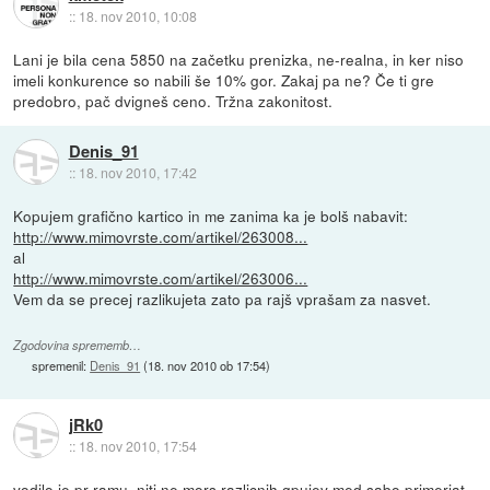
::
18. nov 2010, 10:08
Lani je bila cena 5850 na začetku prenizka, ne-realna, in ker niso
imeli konkurence so nabili še 10% gor. Zakaj pa ne? Če ti gre
predobro, pač dvigneš ceno. Tržna zakonitost.
Denis_91
::
18. nov 2010, 17:42
Kopujem grafično kartico in me zanima ka je bolš nabavit:
http://www.mimovrste.com/artikel/263008...
al
http://www.mimovrste.com/artikel/263006...
Vem da se precej razlikujeta zato pa rajš vprašam za nasvet.
Zgodovina sprememb…
spremenil:
Denis_91
(
18. nov 2010 ob 17:54
)
jRk0
::
18. nov 2010, 17:54
vodilo je pr ramu, niti ne mors razlicnih gpujev med sabo primerjat