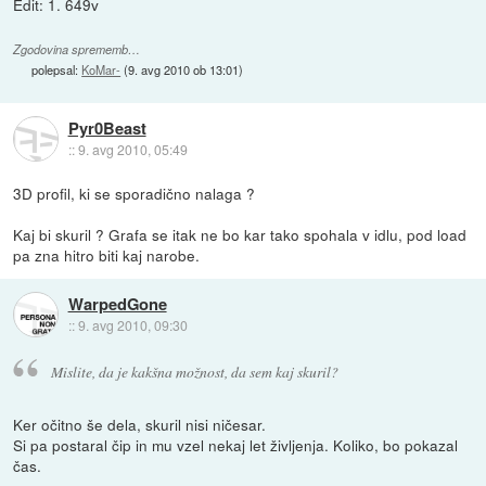
Edit: 1. 649v
Zgodovina sprememb…
polepsal:
KoMar-
(
9. avg 2010 ob 13:01
)
Pyr0Beast
::
9. avg 2010, 05:49
3D profil, ki se sporadično nalaga ?
Kaj bi skuril ? Grafa se itak ne bo kar tako spohala v idlu, pod load
pa zna hitro biti kaj narobe.
WarpedGone
::
9. avg 2010, 09:30
Mislite, da je kakšna možnost, da sem kaj skuril?
Ker očitno še dela, skuril nisi ničesar.
Si pa postaral čip in mu vzel nekaj let življenja. Koliko, bo pokazal
čas.