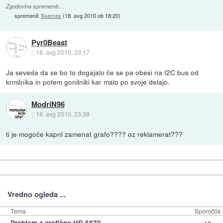
Zgodovina sprememb…
spremenil:
Xserces
(
18. avg 2010 ob 18:20
)
Pyr0Beast
::
18. avg 2010, 23:17
Ja seveda da se bo to dogajalo če se pa obesi na I2C bus od
krmilnika in potem gonilniki kar malo po svoje delajo.
ModriN96
::
18. avg 2010, 23:38
ti je mogoče kapnl zamenat grafo???? oz reklamerat???
Vredno ogleda ...
Tema
Sporočila
»
Problem z grafično HD 5870