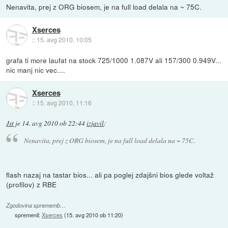
Nenavita, prej z ORG biosem, je na full load delala na ~ 75C.
Xserces
::
15. avg 2010, 10:05
grafa ti more laufat na stock 725/1000 1.087V ali 157/300 0.949V...
nic manj nic vec....
Xserces
::
15. avg 2010, 11:16
Jst
je
14. avg 2010 ob 22:44
izjavil
:
Nenavita, prej z ORG biosem, je na full load delala na ~ 75C.
flash nazaj na tastar bios... ali pa poglej zdajšni bios glede voltaž
(profilov) z RBE
Zgodovina sprememb…
spremenil:
Xserces
(
15. avg 2010 ob 11:20
)