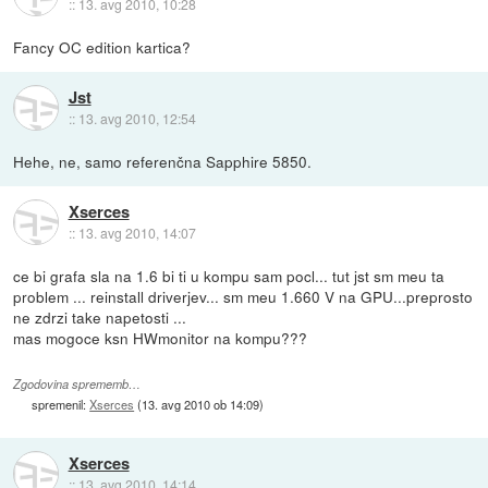
::
13. avg 2010, 10:28
Fancy OC edition kartica?
Jst
::
13. avg 2010, 12:54
Hehe, ne, samo referenčna Sapphire 5850.
Xserces
::
13. avg 2010, 14:07
ce bi grafa sla na 1.6 bi ti u kompu sam pocl... tut jst sm meu ta
problem ... reinstall driverjev... sm meu 1.660 V na GPU...preprosto
ne zdrzi take napetosti ...
mas mogoce ksn HWmonitor na kompu???
Zgodovina sprememb…
spremenil:
Xserces
(
13. avg 2010 ob 14:09
)
Xserces
::
13. avg 2010, 14:14