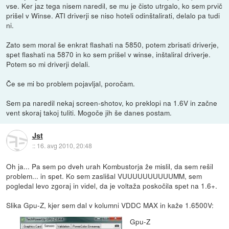
vse. Ker jaz tega nisem naredil, se mu je čisto utrgalo, ko sem prvič
prišel v Winse. ATI driverji se niso hoteli odinštalirati, delalo pa tudi
ni.
Zato sem moral še enkrat flashati na 5850, potem zbrisati driverje,
spet flashati na 5870 in ko sem prišel v winse, inštaliral driverje.
Potem so mi driverji delali.
Če se mi bo problem pojavljal, poročam.
Sem pa naredil nekaj screen-shotov, ko preklopi na 1.6V in začne
vent skoraj takoj tuliti. Mogoče jih še danes postam.
Jst
::
16. avg 2010, 20:48
Oh ja... Pa sem po dveh urah Kombustorja že mislil, da sem rešil
problem... in spet. Ko sem zaslišal VUUUUUUUUUUMM, sem
pogledal levo zgoraj in videl, da je voltaža poskočila spet na 1.6+.
Slika Gpu-Z, kjer sem dal v kolumni VDDC MAX in kaže 1.6500V:
Gpu-Z