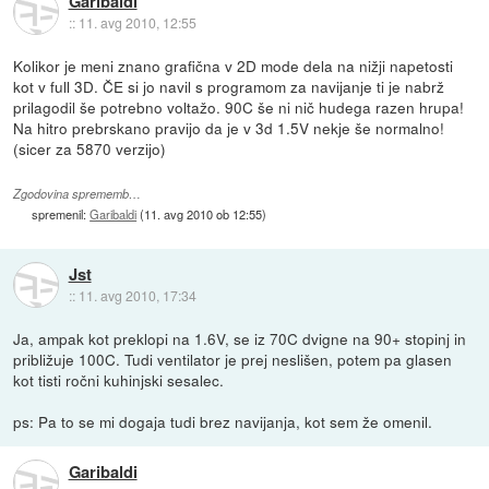
Garibaldi
::
11. avg 2010, 12:55
Kolikor je meni znano grafična v 2D mode dela na nižji napetosti
kot v full 3D. ČE si jo navil s programom za navijanje ti je nabrž
prilagodil še potrebno voltažo. 90C še ni nič hudega razen hrupa!
Na hitro prebrskano pravijo da je v 3d 1.5V nekje še normalno!
(sicer za 5870 verzijo)
Zgodovina sprememb…
spremenil:
Garibaldi
(
11. avg 2010 ob 12:55
)
Jst
::
11. avg 2010, 17:34
Ja, ampak kot preklopi na 1.6V, se iz 70C dvigne na 90+ stopinj in
približuje 100C. Tudi ventilator je prej neslišen, potem pa glasen
kot tisti ročni kuhinjski sesalec.
ps: Pa to se mi dogaja tudi brez navijanja, kot sem že omenil.
Garibaldi