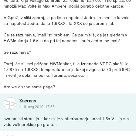
Volttera, ki je Voltage kontroler za *celotno* kartico. In ko špilaš, če
množiš Max Volte in Max Ampere, dobiš porabo celotne kartice.
V GpuZ, v sliki zgoraj, je pa tisto napetost Jedra. In meni je kazalo
za napetost Jedra, da je 1.6XXX. Ta XXX se je spreminjal.
Če se razumeva, imaš isti problem. Če pa misliš, da jaz gledam v
HWMonitorju 1.6V in da pri tej napetosti laufa Jedro, se motiš.
Se razumeva?
Torej, če si imel prižgan HWMonitor, ti je iznenada VDDC skočil iz
1.0875 na 1.6XXX, temperatura se je takoj dvignila iz 70 proti 99C
in vent je delal na polno. Turbina, sesalec.
Are we on the same page?
Xserces
::
18. avg 2010, 17:56
sva na isti strani ja... ker mi je v afterburnerju kazal 1.6x V... in sm
vidu velk preklop po grafu...