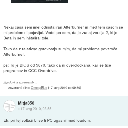
Nekaj časa sem imel odinštaliran Afterburner in med tem časom se
mi problem ni pojavljal. Vedel pa sem, da je zunaj verzija 2, ki je
Beta in sem inštaliral tole.
Tako da z relativno gotovostjo sumim, da mi probleme povzroča
Afterburner.
ps: To je BIOS od 5870, tako da ni overclockana, kar se tiče
programov in CCC Overdrive.
Zgodovina sprememb…
zavaroval slike:
OmegaBlue
(
17. avg 2010 ob 09:30
)
Mitja358
::
17. avg 2010, 08:55
Eh, pri tej voltaži bi se ti PC ugasnil med loadom.