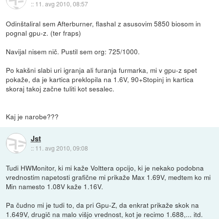
::
11. avg 2010, 08:57
Odinštaliral sem Afterburner, flashal z asusovim 5850 biosom in
pognal gpu-z. (ter fraps)
Navijal nisem nič. Pustil sem org: 725/1000.
Po kakšni slabi uri igranja ali furanja furmarka, mi v gpu-z spet
pokaže, da je kartica preklopila na 1.6V, 90+Stopinj in kartica
skoraj takoj začne tuliti kot sesalec.
Kaj je narobe???
Jst
::
11. avg 2010, 09:08
Tudi HWMonitor, ki mi kaže Volttera opcijo, ki je nekako podobna
vrednostim napetosti grafične mi prikaže Max 1.69V, medtem ko mi
Min namesto 1.08V kaže 1.16V.
Pa čudno mi je tudi to, da pri Gpu-Z, da enkrat prikaže skok na
1.649V, drugič na malo višjo vrednost, kot je recimo 1.688,... itd.