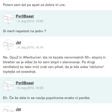
Potem sem šel pa spati za dobre tri ure.
Pyr0Beast
::
9. avg 2010, 13:00
Si meril napetost na jedru ?
Jst
::
9. avg 2010, 16:16
Ne, GpuZ in Afterburner, sta mi kazala nenormalnih 90+ stopinj in
blowfan se je slišal že ko sem stopil v stanovanje. Pa drugi
ventilatorji so tako vroč zrak ven pihali, da je bila soba *občutno*
toplejša od sosednje.
Pyr0Beast
::
9. avg 2010, 16:39
Eh, Če še dela in se navija popolnoma enako ni panike.
Jst