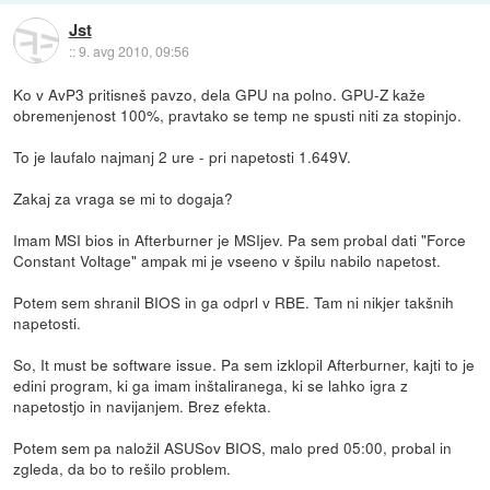
Jst
::
9. avg 2010, 09:56
Ko v AvP3 pritisneš pavzo, dela GPU na polno. GPU-Z kaže
obremenjenost 100%, pravtako se temp ne spusti niti za stopinjo.
To je laufalo najmanj 2 ure - pri napetosti 1.649V.
Zakaj za vraga se mi to dogaja?
Imam MSI bios in Afterburner je MSIjev. Pa sem probal dati "Force
Constant Voltage" ampak mi je vseeno v špilu nabilo napetost.
Potem sem shranil BIOS in ga odprl v RBE. Tam ni nikjer takšnih
napetosti.
So, It must be software issue. Pa sem izklopil Afterburner, kajti to je
edini program, ki ga imam inštaliranega, ki se lahko igra z
napetostjo in navijanjem. Brez efekta.
Potem sem pa naložil ASUSov BIOS, malo pred 05:00, probal in
zgleda, da bo to rešilo problem.