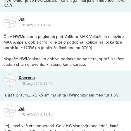
HWmonitor je se neki zjeban... ko sm ga imel jst sm meu tud 1.6V...
KAO
Jst
::
18. avg 2010, 12:49
Če v HWMonitorju pogledaš pod Volttera MAX Voltažo in množiš z
MAX Amperi, dobiš cifro, ki je zelo podobna, kolikor naj bi kartica
porabila: ~170W (to je bila že flashana na 5750).
Mogoče HWMonitor, ko dobiva podatke od Volttera, sproži kakšen
čuden chain of events, ki začne kuriti kartico.
Xserces
::
18. avg 2010, 13:42
ja jst ti pravm... xD ko sm mu jst ta HWmonitor sm meu tut 1.6V
Jst
::
18. avg 2010, 17:15
Lej, Imaš več vrst napetosti. Če v HWMonitorju pogledaš, imaš