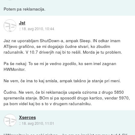
Potem pa reklamacija.
Jst
::
18. avg 2010, 10:44
Jaz ne uporabljam ShutDown-a, ampak Sleep. IN odkar imam
ATIjevo grafično, se mi dogajajo čudne stvari, ko zbudim
računalnik. V 10.7 driverjih naj bi to rešili. Morda je tu problem.
Pa še nekaj: To se mi je vedno zgodilo, ko sem imel zagnan
HWMonitor.
Ne vem, če ima to kaj smisla, ampak takšno je stanje pri meni.
Čudno. Ne vem, če bi reklamacija uspela oziroma z drugo 5850
spremenila stanje. BOm si pa sposodil drugo kartico, vendar 5970,
pa bom videl kaj bo s to v drugem računalniku.
Xserces
::
18. avg 2010, 11:01