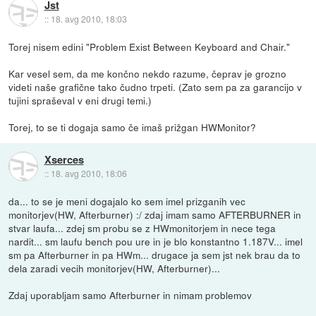
Jst
::
18. avg 2010, 18:03
Torej nisem edini "Problem Exist Between Keyboard and Chair."
Kar vesel sem, da me končno nekdo razume, čeprav je grozno
videti naše grafične tako čudno trpeti. (Zato sem pa za garancijo v
tujini spraševal v eni drugi temi.)
Torej, to se ti dogaja samo če imaš prižgan HWMonitor?
Xserces
::
18. avg 2010, 18:06
da... to se je meni dogajalo ko sem imel prizganih vec
monitorjev(HW, Afterburner) :/ zdaj imam samo AFTERBURNER in
stvar laufa... zdej sm probu se z HWmonitorjem in nece tega
nardit... sm laufu bench pou ure in je blo konstantno 1.187V... imel
sm pa Afterburner in pa HWm... drugace ja sem jst nek brau da to
dela zaradi vecih monitorjev(HW, Afterburner)...
Zdaj uporabljam samo Afterburner in nimam problemov