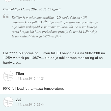
Garibaldi
je
11. avg 2010 ob 12:55
izjavil
:
Kolikor je meni znano grafična v 2D mode dela na nižji
napetosti kot v full 3D. ČE si jo navil s programom za navijanje
ti je nabrž prilagodil še potrebno voltažo. 90C še ni nič hudega
razen hrupa! Na hitro prebrskano pravijo da je v 3d 1.5V nekje
še normalno! (sicer za 5870 verzijo)
LoL??? 1.50 normalno ... men full 3D bench dela na 960/1200 na
1.25V v stock pa 1.087V... tko da je tuki narobe monitoring al pa
hardware...
Tilen
::
13. avg 2010, 14:21
90°C full load je
temperatura.
normalna
Jst
::
14. avg 2010, 22:44