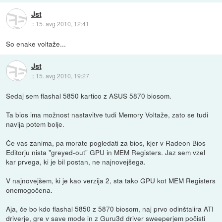
Jst
::
15. avg 2010, 12:41
So enake voltaže...
Jst
::
15. avg 2010, 19:27
Sedaj sem flashal 5850 kartico z ASUS 5870 biosom.
Ta bios ima možnost nastavitve tudi Memory Voltaže, zato se tudi
navija potem bolje.
Če vas zanima, pa morate pogledati za bios, kjer v Radeon Bios
Editorju nista "greyed-out" GPU in MEM Registers. Jaz sem vzel
kar prvega, ki je bil postan, ne najnovejšega.
V najnovejšem, ki je kao verzija 2, sta tako GPU kot MEM Registers
onemogočena.
Aja, če bo kdo flashal 5850 z 5870 biosom, naj prvo odinštalira ATI
driverje, gre v save mode in z Guru3d driver sweeperjem počisti