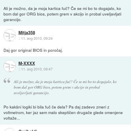
Ali je možno, da je moja kartica fuč? Če se mi bo to dogajalo, ko
bom dal gor ORG bios, potem grem v akcijo in probal uveljavljati
garancijo.
Mitja358
::
11. avg 2010, 09:24
Daj gor original BIOS in poročaj.
M-XXXX
::
11. avg 2010, 09:47
Ali je možno, da je moja kartica fuč? Če se mi bo to dogajalo, ko
bom dal gor ORG bios, potem grem v akcijo in probal
uveljavljati garancijo.
Po kakšni logiki bi bila fuč če dela? Pa daj zadevo zmeri z
voltmetrom, ker jaz sem malo skeptičen drugače glede omenjene
voltaže...