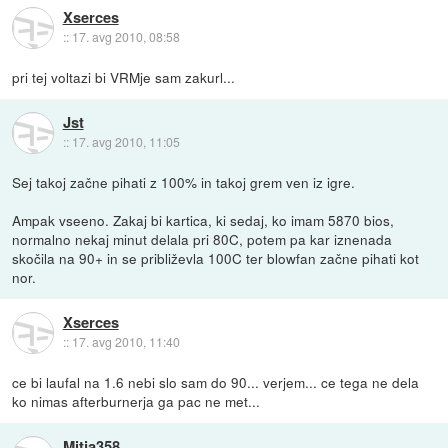
Xserces
::
17. avg 2010, 08:58
pri tej voltazi bi VRMje sam zakurl...
Jst
::
17. avg 2010, 11:05
Sej takoj začne pihati z 100% in takoj grem ven iz igre.
Ampak vseeno. Zakaj bi kartica, ki sedaj, ko imam 5870 bios,
normalno nekaj minut delala pri 80C, potem pa kar iznenada
skočila na 90+ in se približevla 100C ter blowfan začne pihati kot
nor.
Xserces
::
17. avg 2010, 11:40
ce bi laufal na 1.6 nebi slo sam do 90... verjem... ce tega ne dela
ko nimas afterburnerja ga pac ne met...
Mitja358