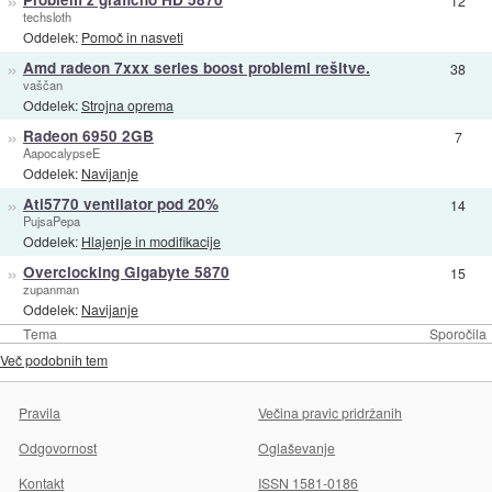
12
techsloth
Oddelek:
Pomoč in nasveti
»
Amd radeon 7xxx series boost problemi rešitve.
38
vaščan
Oddelek:
Strojna oprema
»
Radeon 6950 2GB
7
AapocalypseE
Oddelek:
Navijanje
»
Ati5770 ventilator pod 20%
14
PujsaPepa
Oddelek:
Hlajenje in modifikacije
»
Overclocking Gigabyte 5870
15
zupanman
Oddelek:
Navijanje
Tema
Sporočila
Več podobnih tem
Pravila
Večina pravic pridržanih
Odgovornost
Oglaševanje
Kontakt
ISSN 1581-0186