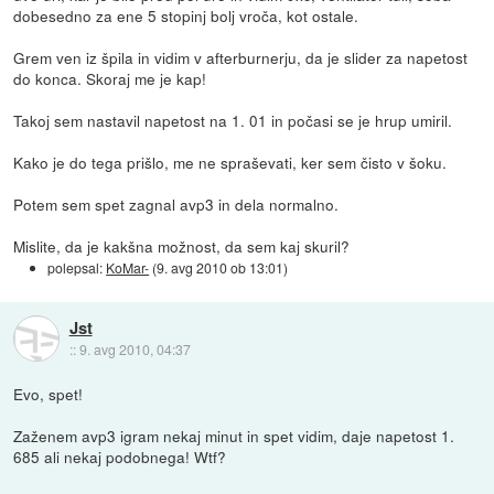
dobesedno za ene 5 stopinj bolj vroča, kot ostale.
Grem ven iz špila in vidim v afterburnerju, da je slider za napetost
do konca. Skoraj me je kap!
Takoj sem nastavil napetost na 1. 01 in počasi se je hrup umiril.
Kako je do tega prišlo, me ne spraševati, ker sem čisto v šoku.
Potem sem spet zagnal avp3 in dela normalno.
Mislite, da je kakšna možnost, da sem kaj skuril?
polepsal:
KoMar-
(
9. avg 2010 ob 13:01
)
Jst
::
9. avg 2010, 04:37
Evo, spet!
Zaženem avp3 igram nekaj minut in spet vidim, daje napetost 1.
685 ali nekaj podobnega! Wtf?