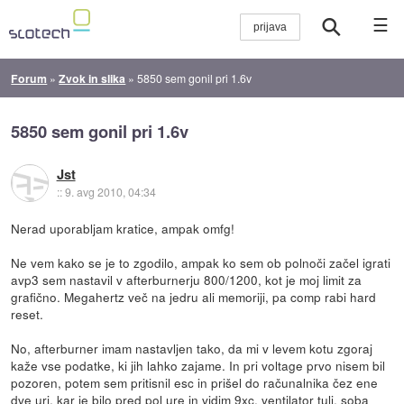
☰
Forum
»
Zvok in slika
»
5850 sem gonil pri 1.6v
5850 sem gonil pri 1.6v
Jst
::
9. avg 2010, 04:34
Nerad uporabljam kratice, ampak omfg!
Ne vem kako se je to zgodilo, ampak ko sem ob polnoči začel igrati
avp3 sem nastavil v afterburnerju 800/1200, kot je moj limit za
grafično. Megahertz več na jedru ali memoriji, pa comp rabi hard
reset.
No, afterburner imam nastavljen tako, da mi v levem kotu zgoraj
kaže vse podatke, ki jih lahko zajame. In pri voltage prvo nisem bil
pozoren, potem sem pritisnil esc in prišel do računalnika čez ene
dve uri, kar je bilo pred pol ure in vidim 9xc, ventilator tuli, soba