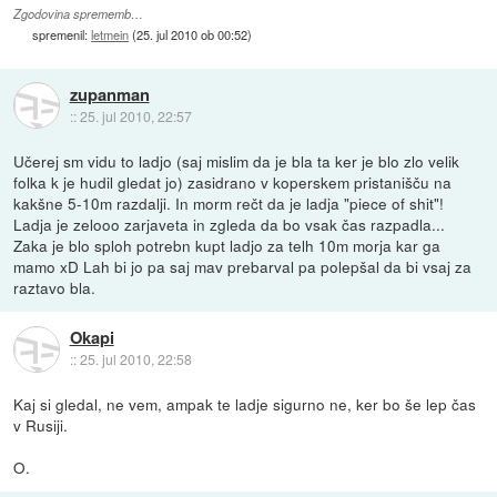
Zgodovina sprememb…
spremenil:
letmein
(
25. jul 2010 ob 00:52
)
zupanman
::
25. jul 2010, 22:57
Učerej sm vidu to ladjo (saj mislim da je bla ta ker je blo zlo velik
folka k je hudil gledat jo) zasidrano v koperskem pristanišču na
kakšne 5-10m razdalji. In morm rečt da je ladja "piece of shit"!
Ladja je zelooo zarjaveta in zgleda da bo vsak čas razpadla...
Zaka je blo sploh potrebn kupt ladjo za telh 10m morja kar ga
mamo xD Lah bi jo pa saj mav prebarval pa polepšal da bi vsaj za
raztavo bla.
Okapi
::
25. jul 2010, 22:58
Kaj si gledal, ne vem, ampak te ladje sigurno ne, ker bo še lep čas
v Rusiji.
O.