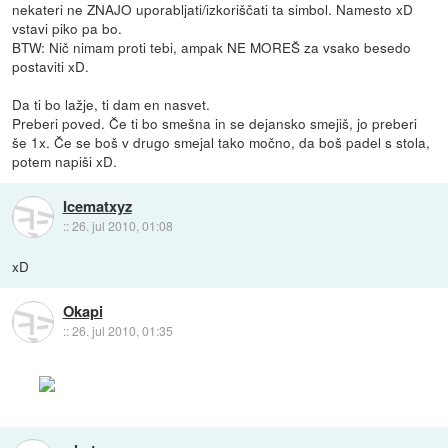
nekateri ne ZNAJO uporabljati/izkoriščati ta simbol. Namesto xD
vstavi piko pa bo.
BTW: Nič nimam proti tebi, ampak NE MOREŠ za vsako besedo
postaviti xD.
Da ti bo lažje, ti dam en nasvet.
Preberi poved. Če ti bo smešna in se dejansko smejiš, jo preberi
še 1x. Če se boš v drugo smejal tako močno, da boš padel s stola,
potem napiši xD.
Icematxyz
::
26. jul 2010, 01:08
xD
Okapi
::
26. jul 2010, 01:35