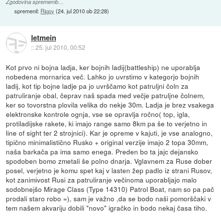
Zgodovina sprememb…
spremenil:
Rippy
(
24. jul 2010 ob 22:28
)
letmein
::
25. jul 2010, 00:52
Kot prvo ni bojna ladja, ker bojnih ladij(battleship) ne uporablja
nobedena mornarica več. Lahko jo uvrstimo v kategorjo bojnih
ladij, kot tip bojne ladje pa jo uvrščamo kot patruljni čoln za
patruliranje obal, čeprav naš spada med večje patruljne čolnem,
ker so tovorstna plovila velika do nekje 30m. Ladja je brez vsakega
elektronske kontrole ognja, vse se opravlja ročno( top, igla,
protiladijske rakete, ki imajo range samo 8km pa še to verjetno in
line of sight ter 2 strojnici). Kar je opreme v kajuti, je vse analogno,
tipično minimalistično Rusko + original verzije imajo 2 topa 30mm,
naša barkača pa ima samo enega. Preden bo ta jajc dejansko
spodoben bomo zmetali še polno dnarja. Vglavnem za Ruse dober
posel, verjetno je komu spet kaj v lasten žep padlo iz strani Rusov,
kot zanimivost Rusi za patruliranje večinoma uporabljajo malo
sodobnejšo Mirage Class (Type 14310) Patrol Boat, nam so pa pač
prodali staro robo =), sam je važno ,da se bodo naši pomorščaki v
tem našem akvariju dobili "novo" igračko in bodo nekaj časa tiho.