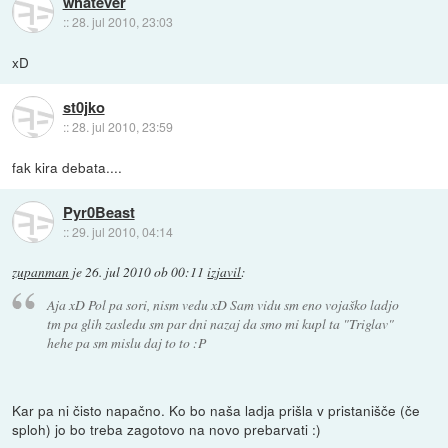
whatever
::
28. jul 2010, 23:03
xD
st0jko
::
28. jul 2010, 23:59
fak kira debata....
Pyr0Beast
::
29. jul 2010, 04:14
zupanman
je
26. jul 2010 ob 00:11
izjavil
:
Aja xD Pol pa sori, nism vedu xD Sam vidu sm eno vojaško ladjo
tm pa glih zasledu sm par dni nazaj da smo mi kupl ta "Triglav"
hehe pa sm mislu daj to to :P
Kar pa ni čisto napačno. Ko bo naša ladja prišla v pristanišče (če
sploh) jo bo treba zagotovo na novo prebarvati :)