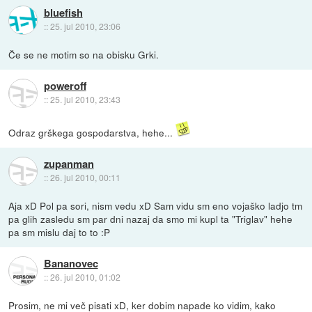
bluefish
::
25. jul 2010, 23:06
Če se ne motim so na obisku Grki.
poweroff
::
25. jul 2010, 23:43
Odraz grškega gospodarstva, hehe...
zupanman
::
26. jul 2010, 00:11
Aja xD Pol pa sori, nism vedu xD Sam vidu sm eno vojaško ladjo tm
pa glih zasledu sm par dni nazaj da smo mi kupl ta "Triglav" hehe
pa sm mislu daj to to :P
Bananovec
::
26. jul 2010, 01:02
Prosim, ne mi več pisati xD, ker dobim napade ko vidim, kako