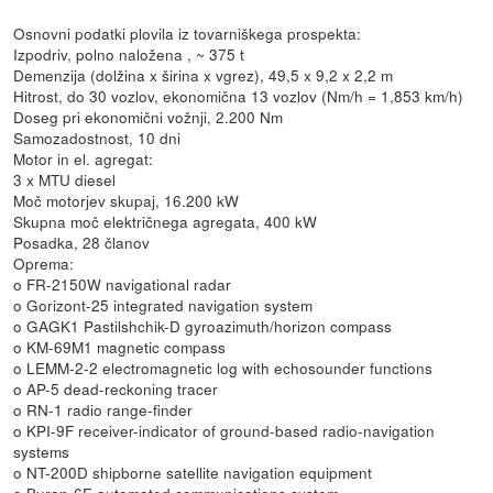
Osnovni podatki plovila iz tovarniškega prospekta:
Izpodriv, polno naložena , ~ 375 t
Demenzija (dolžina x širina x vgrez), 49,5 x 9,2 x 2,2 m
Hitrost, do 30 vozlov, ekonomična 13 vozlov (Nm/h = 1,853 km/h)
Doseg pri ekonomični vožnji, 2.200 Nm
Samozadostnost, 10 dni
Motor in el. agregat:
3 x MTU diesel
Moč motorjev skupaj, 16.200 kW
Skupna moč električnega agregata, 400 kW
Posadka, 28 članov
Oprema:
o FR-2150W navigational radar
o Gorizont-25 integrated navigation system
o GAGK1 Pastilshchik-D gyroazimuth/horizon compass
o KM-69M1 magnetic compass
o LEMM-2-2 electromagnetic log with echosounder functions
o AP-5 dead-reckoning tracer
o RN-1 radio range-finder
o KPI-9F receiver-indicator of ground-based radio-navigation
systems
o NT-200D shipborne satellite navigation equipment
o Buran-6E automated communications system