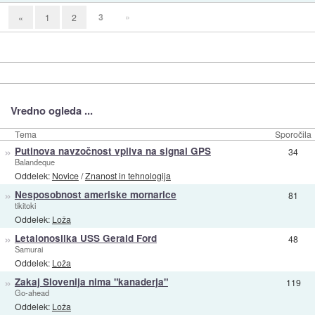
3
»
«
1
2
Vredno ogleda ...
Tema
Sporočila
»
Putinova navzočnost vpliva na signal GPS
34
Balandeque
Oddelek:
Novice
/
Znanost in tehnologija
»
Nesposobnost ameriske mornarice
81
tikitoki
Oddelek:
Loža
»
Letalonosilka USS Gerald Ford
48
Samurai
Oddelek:
Loža
»
Zakaj Slovenija nima "kanaderja"
119
Go-ahead
Oddelek:
Loža