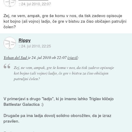
::
24. jul 2010, 22:07
Zej, ne vem, ampak, gre še komu v nos, da tisk zadevo opisouje
kot bojno (ali vojno) ladjo, če gre v bistvu za čiso običajen patruljni
čolen?
Rippy
::
24. jul 2010, 22:25
Yohan del Sud
je
24. jul 2010 ob 22:07
izjavil
:
Zej, ne vem, ampak, gre še komu v nos, da tisk zadevo opisouje
kot bojno (ali vojno) ladjo, če gre v bistvu za čiso običajen
patruljni čolen?
V primerjavi s drugo "ladjo", ki jo imamo lahko Triglav kličejo
Battlestar Galactica :)
Drugače pa ima ladja dovolj solidno oborožitev, da je izraz
pravilen.