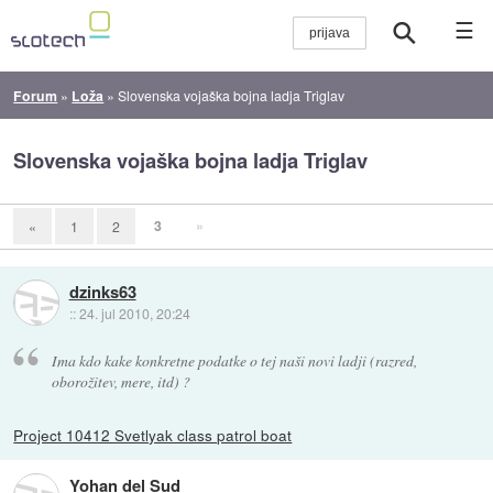
☰
Forum
»
Loža
»
Slovenska vojaška bojna ladja Triglav
Slovenska vojaška bojna ladja Triglav
3
»
«
1
2
dzinks63
::
24. jul 2010, 20:24
Ima kdo kake konkretne podatke o tej naši novi ladji (razred,
oborožitev, mere, itd) ?
Project 10412 Svetlyak class patrol boat
Yohan del Sud