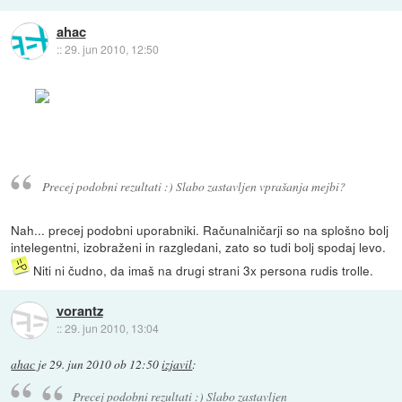
ahac
::
29. jun 2010, 12:50
Precej podobni rezultati :) Slabo zastavljen vprašanja mejbi?
Nah... precej podobni uporabniki. Računalničarji so na splošno bolj
intelegentni, izobraženi in razgledani, zato so tudi bolj spodaj levo.
Niti ni čudno, da imaš na drugi strani 3x persona rudis trolle.
vorantz
::
29. jun 2010, 13:04
ahac
je
29. jun 2010 ob 12:50
izjavil
:
Precej podobni rezultati :) Slabo zastavljen