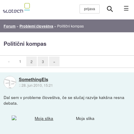
☰
Forum
»
Problemi človeštva
»
Politični kompas
Politični kompas
«
1
2
3
»
SomethingEls
::
28. jun 2010, 15:21
Dal sem v probleme človeštva, če se slučaj razvije kakšna resna
debata.
Moja slika