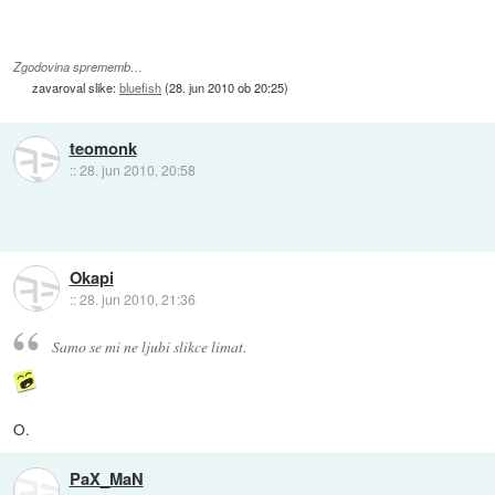
Zgodovina sprememb…
zavaroval slike:
bluefish
(
28. jun 2010 ob 20:25
)
teomonk
::
28. jun 2010, 20:58
Okapi
::
28. jun 2010, 21:36
Samo se mi ne ljubi slikce limat.
O.
PaX_MaN