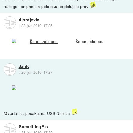
razloga kompasi na polotoku ne delujejo prav
djordjevic
::
28. jun 2010, 17:25
Še en zelenec.
JanK
::
28. jun 2010, 17:27
@vortantz: pocakaj na USS Nimitza
SomethingEls
::
28. jun 2010, 17:29