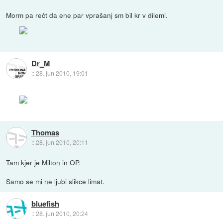
Morm pa rečt da ene par vprašanj sm bil kr v dilemi.
Dr_M
::
28. jun 2010, 19:01
Thomas
::
28. jun 2010, 20:11
Tam kjer je Milton in OP.
Samo se mi ne ljubi slikce limat.
bluefish
::
28. jun 2010, 20:24