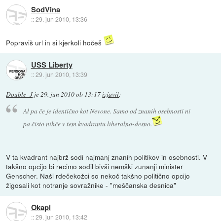
SodVina
::
29. jun 2010, 13:36
Popraviš url in si kjerkoli hočeš
USS Liberty
::
29. jun 2010, 13:39
Double_J
je
29. jun 2010 ob 13:17
izjavil
:
Al pa če je identično kot Nevone. Samo od znanih osebnosti ni
pa čisto nihče v tem kvadrantu liberalno-desno.
V ta kvadrant najbrž sodi najmanj znanih politikov in osebnosti. V
takšno opcijo bi recimo sodil bivši nemški zunanji minister
Genscher. Naši rdečekožci so nekoč takšno politično opcijo
žigosali kot notranje sovražnike - "meščanska desnica"
Okapi
::
29. jun 2010, 13:42