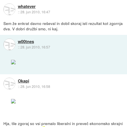
whatever
::
28. jun 2010, 16:47
Sem že enkrat davno reševal in dobil skoraj isti rezultat kot zgornja
dva. V dobri družbi smo, ni kaj.
w00tnes
::
28. jun 2010, 16:57
Okapi
::
28. jun 2010, 16:58
Hja, tile zgoraj so vsi premalo liberalni in preveč ekonomsko skrajni