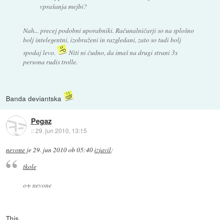
vprašanja mejbi?
Nah... precej podobni uporabniki. Računalničarji so na splošno
bolj intelegentni, izobraženi in razgledani, zato so tudi bolj
spodaj levo.
Niti ni čudno, da imaš na drugi strani 3x
persona rudis trolle.
Banda deviantska
Pegaz
::
29. jun 2010, 13:15
nevone
je
29. jun 2010 ob 05:40
izjavil
:
tkole
o+ nevone
This.