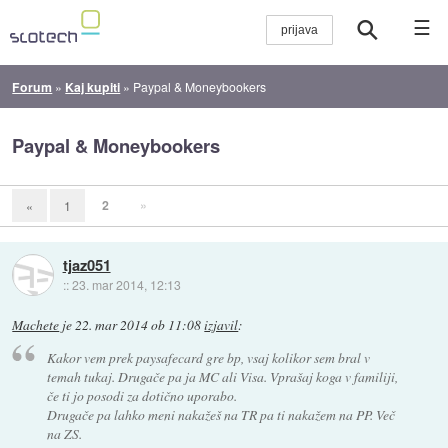
☰
Forum
»
Kaj kupiti
»
Paypal & Moneybookers
Paypal & Moneybookers
2
»
«
1
tjaz051
::
23. mar 2014, 12:13
Machete
je
22. mar 2014 ob 11:08
izjavil
:
Kakor vem prek paysafecard gre bp, vsaj kolikor sem bral v
temah tukaj. Drugače pa ja MC ali Visa. Vprašaj koga v familiji,
če ti jo posodi za dotično uporabo.
Drugače pa lahko meni nakažeš na TR pa ti nakažem na PP. Več
na ZS.