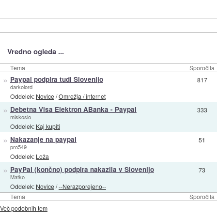
Vredno ogleda ...
Tema
Sporočila
»
Paypal podpira tudi Slovenijo
817
darkolord
Oddelek:
Novice
/
Omrežja / internet
»
Debetna Visa Elektron ABanka - Paypal
333
miskoslo
Oddelek:
Kaj kupiti
»
Nakazanje na paypal
51
pro549
Oddelek:
Loža
»
PayPal (končno) podpira nakazila v Slovenijo
73
Matko
Oddelek:
Novice
/
--Nerazporejeno--
Tema
Sporočila
Več podobnih tem