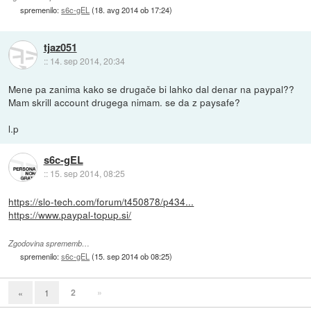
spremenilo:
s6c-gEL
(
18. avg 2014 ob 17:24
)
tjaz051
::
14. sep 2014, 20:34
Mene pa zanima kako se drugače bi lahko dal denar na paypal??
Mam skrill account drugega nimam. se da z paysafe?
l.p
s6c-gEL
::
15. sep 2014, 08:25
https://slo-tech.com/forum/t450878/p434...
https://www.paypal-topup.si/
Zgodovina sprememb…
spremenilo:
s6c-gEL
(
15. sep 2014 ob 08:25
)
2
»
«
1