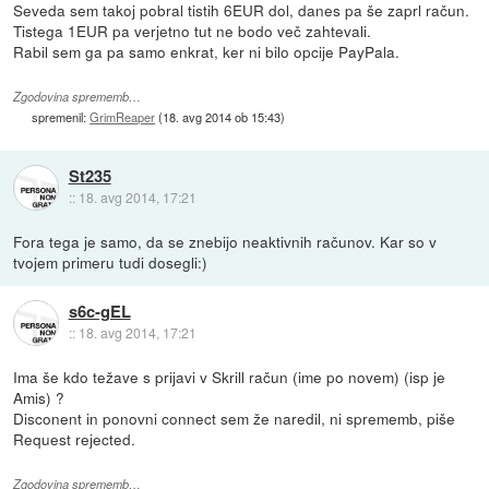
Seveda sem takoj pobral tistih 6EUR dol, danes pa še zaprl račun.
Tistega 1EUR pa verjetno tut ne bodo več zahtevali.
Rabil sem ga pa samo enkrat, ker ni bilo opcije PayPala.
Zgodovina sprememb…
spremenil:
GrimReaper
(
18. avg 2014 ob 15:43
)
St235
::
18. avg 2014, 17:21
Fora tega je samo, da se znebijo neaktivnih računov. Kar so v
tvojem primeru tudi dosegli:)
s6c-gEL
::
18. avg 2014, 17:21
Ima še kdo težave s prijavi v Skrill račun (ime po novem) (isp je
Amis) ?
Disconent in ponovni connect sem že naredil, ni sprememb, piše
Request rejected.
Zgodovina sprememb…