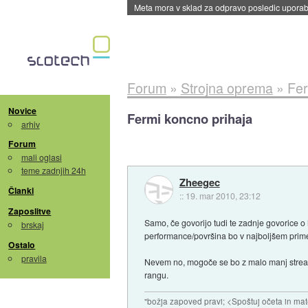
ByteDance trenira največji model umetne intel
Forum
»
Strojna oprema
»
Fer
Novice
Fermi koncno prihaja
arhiv
Forum
mali oglasi
teme zadnjih 24h
Zheegec
Članki
::
19. mar 2010, 23:12
Zaposlitve
Samo, če govorijo tudi te zadnje govorice o 
brskaj
performance/površina bo v najboljšem prime
Ostalo
pravila
Nevem no, mogoče se bo z malo manj stream 
rangu.
"božja zapoved pravi; <Spoštuj očeta in mat