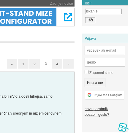
Išči:
Zadnje novice
Prijava
3
«
1
2
4
»
Zapomni si me
a biti nVidia dosti hitrejša, samo
nov uporabnik
urenčna v srednjem in nižjem cenovnem
pozabili geslo?