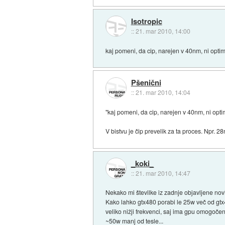
Isotropic
::
21. mar 2010, 14:00
kaj pomeni, da cip, narejen v 40nm, ni optim
Pšenični
::
21. mar 2010, 14:04
"kaj pomeni, da cip, narejen v 40nm, ni opti
V bistvu je čip prevelik za ta proces. Npr. 2
_koki_
::
21. mar 2010, 14:47
Nekako mi številke iz zadnje objavljene novi
Kako lahko gtx480 porabi le 25w več od gtx4
veliko nižji frekvenci, saj ima gpu omogoče
~50w manj od tesle...