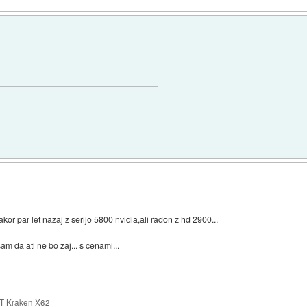
)
or par let nazaj z serijo 5800 nvidia,ali radon z hd 2900...
 da ati ne bo zaj... s cenami...
T Kraken X62