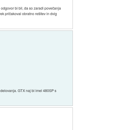
 odgovor bi bil, da so zaradi povečanja
vek pričakoval obratno rešitev in dvig
co delovanja. GTX naj bi imel 480SP s