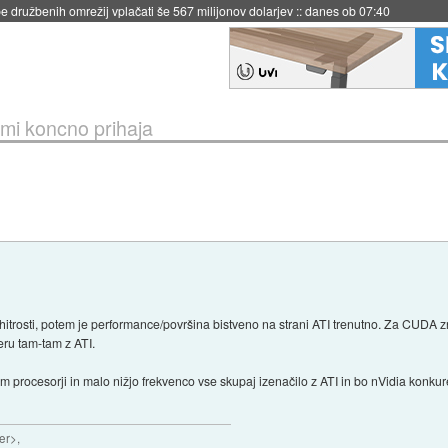
igence doslej
::
včeraj ob 21:37
mi koncno prihaja
hitrosti, potem je performance/površina bistveno na strani ATI trenutno. Za CUDA zn
ru tam-tam z ATI.
procesorji in malo nižjo frekvenco vse skupaj izenačilo z ATI in bo nVidia konk
er>,