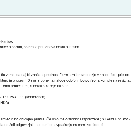
 kartice.
rice o porabi, potem je primerjava nekako takšna:
č, če vemo, da naj bi znašala prednost Fermi arhitekture nekje v najboljšem primer
kturo in proces (40nm) ni opravila naloge dobro in bo potrebna kompletna revizija 
Fermi arhitekture, ki nekako kažejo takole:
70 na PAX East (konferenca)
n NDA)
namreč čisto običajna praksa. Če smo malo zlobno razpoloženi (in Fermi si to, kot
dia ne želi odgovarjati na neprijetna vprašanja na sami konferenci.