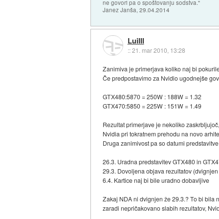
ne govori pa o spoštovanju sodstva."
Janez Janša, 29.04.2014
LuiIII
::
21. mar 2010, 13:28
Zanimiva je primerjava koliko naj bi pokurile
Če predpostavimo za Nvidio ugodnejše govo
GTX480:5870 = 250W : 188W = 1.32
GTX470:5850 = 225W : 151W = 1.49
Rezultat primerjave je nekoliko zaskrbljujo
Nvidia pri tokratnem prehodu na novo arhite
Druga zanimivost pa so datumi predstavitve 
26.3. Uradna predstavitev GTX480 in GTX4
29.3. Dovoljena objava rezultatov (dvignje
6.4. Kartice naj bi bile uradno dobavljive
Zakaj NDA ni dvignjen že 29.3.? To bi bila 
zaradi nepričakovano slabih rezultatov, Nvi