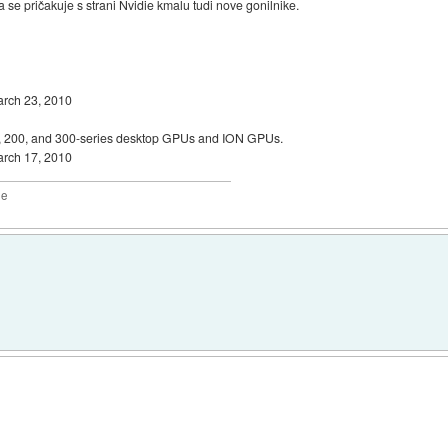
 se pričakuje s strani Nvidie kmalu tudi nove gonilnike.
rch 23, 2010
100, 200, and 300-series desktop GPUs and ION GPUs.
rch 17, 2010
2e