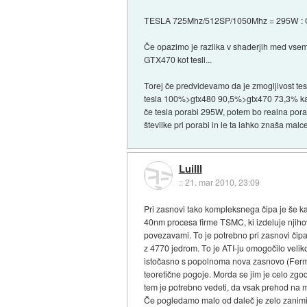
TESLA 725Mhz/512SP/1050Mhz = 295W :
Če opazimo je razlika v shaderjih med vsemi
GTX470 kot tesli...
Torej če predvidevamo da je zmogljivost tes
tesla 100%>gtx480 90,5%>gtx470 73,3% kar je u
če tesla porabi 295W, potem bo realna pora
številke pri porabi in le ta lahko znaša ma
LuiIII
::
21. mar 2010, 23:09
Pri zasnovi tako kompleksnega čipa je še ka
40nm procesa firme TSMC, ki izdeluje njihov
povezavami. To je potrebno pri zasnovi čipa
z 4770 jedrom. To je ATI-ju omogočilo veliko 
istočasno s popolnoma nova zasnovo (Fermi)
teoretične pogoje. Morda se jim je celo zgodi
tem je potrebno vedeti, da vsak prehod na 
Če pogledamo malo od daleč je zelo zanimiv