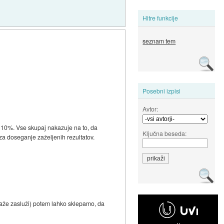
Hitre funkcije
seznam tem
Posebni izpisi
Avtor:
u 10%. Vse skupaj nakazuje na to, da
Ključna beseda:
za doseganje zaželjenih rezultatov.
 kaže zasluži) potem lahko sklepamo, da