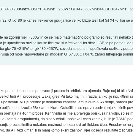
 GTX480 700Mhz/480SP/1848Mhz = 250W : GTX470 607Mhz/448SP/1647Mhz = 
 32, GTX480 je kar se frekvence gpu-ja tiče veliko bližje tesli kot GTX470, kar se 
le na zgornji meji ~300w in če se malo matematično poigramo so rezultati nekako t
pravičena razlika kar se tiče razliki v frekvenci ter številu SP, to pa pomeni da se 
ba gtx470 ~215W ter gtx480 ~267W, seveda se pa tu ni upoštevala razlika v porabi
lce višja od moje napovedane pri modelih GTX480, GTX470, zaradi hitrejšega pomnil
ko pomembno, da se proizvodnji proces in arhitektura ujemata. Baje naj bi bila Nvi
e kot tudi ATI procesorje. Zakaj gre? Pri tako majhnih razdaljah kot je npr. 40nm s
 upoštevati. ATI je predno je dokončno zapečatil arhitekturo 58xx serije, naredil p
boljšo optimizacijo 58xx arhitekture. Odločili so se npr. za podvajanje kritičnih pov
 prehaja na 40nm proces. Ker Nvidia ni imela pravega poiskusa na voljo, so se mor
lo (zaradi arogantnosti), da niso v celoti upoštevali vseh zahtev, ki jih je TSMC poda
manjši proces limitira nekatere možnosti pri zasnovi arhitekture čipa. Enostavno 
o, da ATI teži k manjši in manj kompleksni zasnovi, kjer dosega rezultate z združ