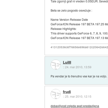
Tale zgornji graf ni vreden 0.05EUR. Seveda
Beta se zelo pogosto osvežuje :
Name Version Release Date
GeForce/ION Release 197 BETA 197.25 Ma
Release Highlights:
This driver supports GeForce 6, 7, 8, 9, 
GeForce/ION Release 197 BETA 197.13 Ma
413120536c6f76656e696a612c20642e64
LuiIII
::
24. mar 2010, 13:59
Pa vendar je to trenutno vse kar je na voljo.
frudi
::
25. mar 2010, 12:15
dobavljivost zgleda spet prestavljena