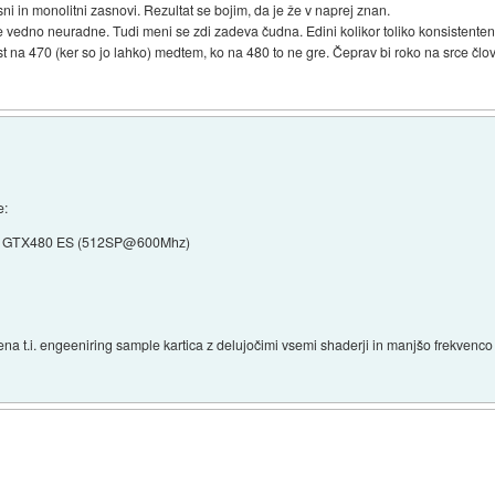
ni in monolitni zasnovi. Rezultat se bojim, da je že v naprej znan.
še vedno neuradne. Tudi meni se zdi zadeva čudna. Edini kolikor toliko konsistenten
tost na 470 (ker so jo lahko) medtem, ko na 480 to ne gre. Čeprav bi roko na srce člo
e:
GTX480 ES (512SP@600Mhz)
ljena t.i. engeeniring sample kartica z delujočimi vsemi shaderji in manjšo frekven