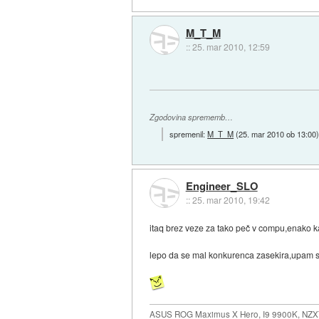
M_T_M
::
25. mar 2010, 12:59
Zgodovina sprememb…
spremenil:
M_T_M
(
25. mar 2010 ob 13:00
Engineer_SLO
::
25. mar 2010, 19:42
itaq brez veze za tako peč v compu,enako kak
lepo da se mal konkurenca zasekira,upam sam
ASUS ROG Maximus X Hero, I9 9900K, NZX