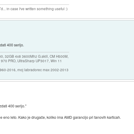
n case I've written something useful :)
ati 400 serijo.
30, 32GB 4x8 3600Mhz G.skill, CM H500M,
 970 PRO, UltraSharp UP3017, Win 11
1960-2016, moj labradorec max 2002-2013
dati 400 serijo."
e eno leto. Kako je drugače, koliko ima AMD garancijo pri tanovih karticah.