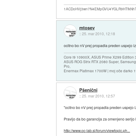
1ACDoHVj3wn7N4EMpGVU4YGLR9HTfkNhTd... i
mtosev
::
25. mar 2010, 12:18
ocitno bo nV prej propadla preden uspejo izd
Core i9 10900X, ASUS Prime X299 Edition 
ASUS ROG Strix RTX 2080 Super, Samsung
Pro,
Enermax Platimax 1700W | moj oče darko 
Pšenični
::
25. mar 2010, 12:57
"ocitno bo nV prej propadla preden uspejo iz
Pravijo da bo garancija za omenjeno serijo l
http://www.oc-lab.si/forum/viewtopic.ph...