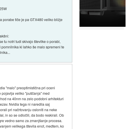
225W
pa porabe tiče je pa GTX480 veliko bližje
akšni:
tu notri tudi skivajo številke o porabi,
 pomnilnika ki lahko še malo spremeni te
nika...
dia "malo" preoptimistična pri oceni
e pojavlja veliko "puščanja" med
rehod na 40nm na zelo podobni arhitekturi
ezav. Nvidia tega ni naredila saj
ali pri načrtovanju osloniti na neke
l, in so se odločili, da bodo reskirali. Ob
ne gre vedno samo za zmanjšanje procesa.
evanjem velikega števila enot, medtem, ko