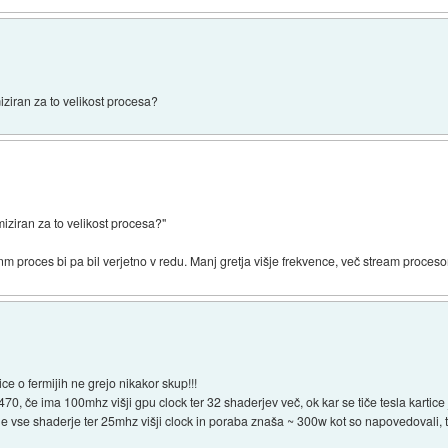
iziran za to velikost procesa?
miziran za to velikost procesa?"
8nm proces bi pa bil verjetno v redu. Manj gretja višje frekvence, več stream proceso
ce o fermijih ne grejo nikakor skup!!!
70, če ima 100mhz višji gpu clock ter 32 shaderjev več, ok kar se tiče tesla kartic
ne vse shaderje ter 25mhz višji clock in poraba znaša ~ 300w kot so napovedovali, t