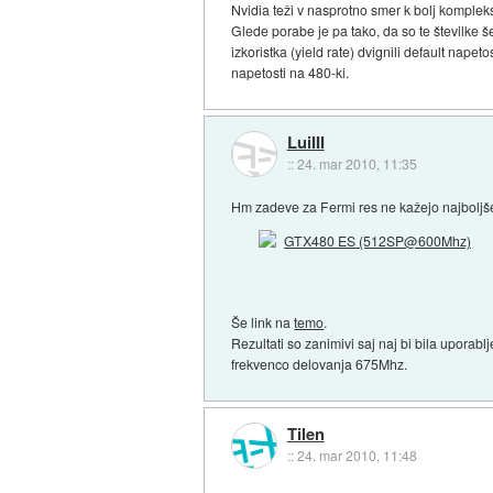
Nvidia teži v nasprotno smer k bolj kompleks
Glede porabe je pa tako, da so te številke 
izkoristka (yield rate) dvignili default nape
napetosti na 480-ki.
LuiIII
::
24. mar 2010, 11:35
Hm zadeve za Fermi res ne kažejo najboljš
Še link na
temo
.
Rezultati so zanimivi saj naj bi bila uporab
frekvenco delovanja 675Mhz.
Tilen
::
24. mar 2010, 11:48