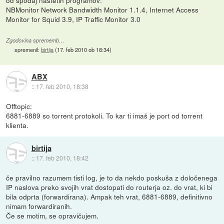
od spodaj naštetih programov:
NBMonitor Network Bandwidth Monitor 1.1.4, Internet Access
Monitor for Squid 3.9, IP Traffic Monitor 3.0
Zgodovina sprememb…
spremenil:
birtija
(
17. feb 2010 ob 18:34
)
ABX
::
17. feb 2010, 18:38
Offtopic:
6881-6889 so torrent protokoli. To kar ti imaš je port od torrent
klienta.
birtija
::
17. feb 2010, 18:42
če pravilno razumem tisti log, je to da nekdo poskuša z določenega
IP naslova preko svojih vrat dostopati do routerja oz. do vrat, ki bi
bila odprta (forwardirana). Ampak teh vrat, 6881-6889, definitivno
nimam forwardiranih.
Če se motim, se opravičujem.