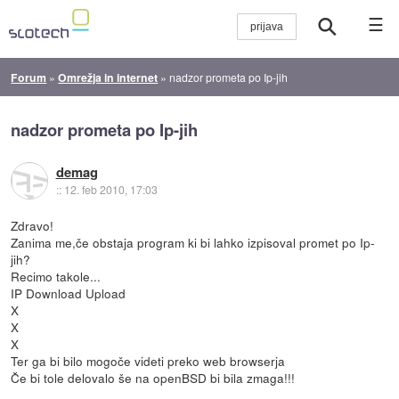
☰
Forum
»
Omrežja in internet
»
nadzor prometa po Ip-jih
nadzor prometa po Ip-jih
demag
::
12. feb 2010, 17:03
Zdravo!
Zanima me,če obstaja program ki bi lahko izpisoval promet po Ip-
jih?
Recimo takole...
IP Download Upload
X
X
X
Ter ga bi bilo mogoče videti preko web browserja
Če bi tole delovalo še na openBSD bi bila zmaga!!!