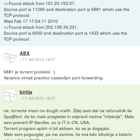
=>Found attack from 151.20.153.57.
Source port is 11290 and destination port is 6881 which use the
TCP protocol.
Wed Feb 17 17:54:11 2010
=>Found attack from 202.108.34.231.
Source port is 6000 and destination port is 1433 which use the
TCP protocol.
ABX
::
17. feb 2010, 18:07
6881 je torrent protokol. :)
Verjetno nimaš pravilno nastavljen port-forwarding.
birtija
::
17. feb 2010, 18:27
ne, torrente imam na drugih vratih. Zdaj sem dal na računalnik še
Spy@bot, da bo malo pregledal in odpravil možne "infekcije". Malo
sem preveril IP številke, so iz IT in CN, USA.
Torrent program sploh ni bil aktiven, ko se je dogajalo.
Malo sem pogooglal, pa me zanima, če ima kdo izkušnje s katerin