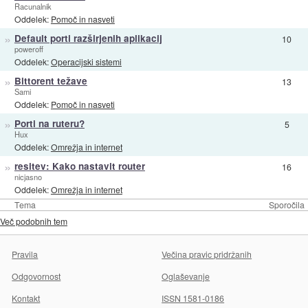
Racunalnik
Oddelek:
Pomoč in nasveti
»
Default porti razširjenih aplikacij
10
poweroff
Oddelek:
Operacijski sistemi
»
Bittorent težave
13
Sami
Oddelek:
Pomoč in nasveti
»
Porti na ruteru?
5
Hux
Oddelek:
Omrežja in internet
»
resitev: Kako nastavit router
16
nicjasno
Oddelek:
Omrežja in internet
Tema
Sporočila
Več podobnih tem
Pravila
Večina pravic pridržanih
Odgovornost
Oglaševanje
Kontakt
ISSN 1581-0186