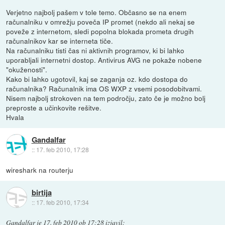
Verjetno najbolj pašem v tole temo. Občasno se na enem
računalniku v omrežju poveča IP promet (nekdo ali nekaj se
poveže z internetom, sledi popolna blokada prometa drugih
računalnikov kar se interneta tiče.
Na računalniku tisti čas ni aktivnih programov, ki bi lahko
uporabljali internetni dostop. Antivirus AVG ne pokaže nobene
"okuženosti".
Kako bi lahko ugotovil, kaj se zaganja oz. kdo dostopa do
računalnika? Računalnik ima OS WXP z vsemi posodobitvami.
Nisem najbolj strokoven na tem področju, zato če je možno bolj
preproste a učinkovite rešitve.
Hvala
Gandalfar
::
17. feb 2010, 17:28
wireshark na routerju
birtija
::
17. feb 2010, 17:34
Gandalfar
je
17. feb 2010 ob 17:28
izjavil
: