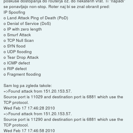
poskuse dostopanja do routerja oz. do nekaterih vrat. Ti "napadi"
se ponavljajo non-stop. Roter naj bi se znal obranit pred:
IP Spoofing
o Land Attack Ping of Death (PoD)
o Denial of Service (DoS)
o IP with zero length
o Smurf Attack
o TCP Null Scan
o SYN flood
o UDP flooding
o Tear Drop Attack
o ICMP defect
o RIP defect
o Fragment flooding
Sam log pa zgleda takole:
=>Found attack from 151.20.153.57.
Source port is 11029 and destination port is 6881 which use the
TCP protocol.
Wed Feb 17 17:46:28 2010
=>Found attack from 151.20.153.57.
Source port is 11290 and destination port is 6881 which use the
TCP protocol.
Wed Feb 17 17:46:58 2010