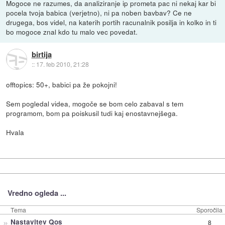
Mogoce ne razumes, da analiziranje ip prometa pac ni nekaj kar bi
pocela tvoja babica (verjetno), ni pa noben bavbav? Ce ne
drugega, bos videl, na katerih portih racunalnik posilja in kolko in ti
bo mogoce znal kdo tu malo vec povedat.
birtija
::
17. feb 2010, 21:28
offtopics: 50+, babici pa že pokojni!
Sem pogledal videa, mogoče se bom celo zabaval s tem
programom, bom pa poiskusil tudi kaj enostavnejšega.
Hvala
Vredno ogleda ...
Tema
Sporočila
»
Nastavitev Qos
8