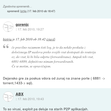
Zgodovina sprememb…
spremenil:
birtija
(
17. feb 2010 ob 18:47
)
gorenjc
::
17. feb 2010, 19:27
birtija
je
17. feb 2010 ob 18:42
izjavil
:
če pravilno razumem tisti log, je to da nekdo poskuša z
določenega IP naslova preko svojih vrat dostopati do routerja
oz. do vrat, ki bi bila odprta (forwardirana). Ampak teh vrat,
6881-6889, definitivno nimam forwardiranih.
Če se motim, se opravičujem.
Dejansko gre za poskus vdora od zunaj na znane porte ( 6881 ->
torrent,1433-> sql).
ABX
::
17. feb 2010, 19:43
To so virusi, exploit pa deluje na starih P2P aplikacijah.