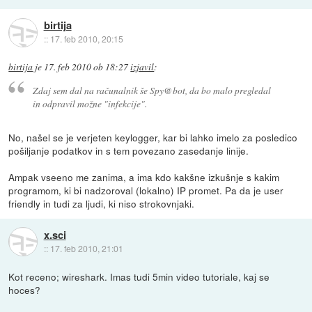
birtija
::
17. feb 2010, 20:15
birtija
je
17. feb 2010 ob 18:27
izjavil
:
Zdaj sem dal na računalnik še Spy@bot, da bo malo pregledal
in odpravil možne "infekcije".
No, našel se je verjeten keylogger, kar bi lahko imelo za posledico
pošiljanje podatkov in s tem povezano zasedanje linije.
Ampak vseeno me zanima, a ima kdo kakšne izkušnje s kakim
programom, ki bi nadzoroval (lokalno) IP promet. Pa da je user
friendly in tudi za ljudi, ki niso strokovnjaki.
x.sci
::
17. feb 2010, 21:01
Kot receno; wireshark. Imas tudi 5min video tutoriale, kaj se
hoces?