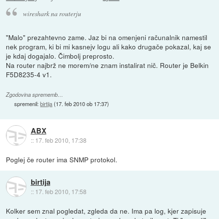
wireshark na routerju
"Malo" prezahtevno zame. Jaz bi na omenjeni računalnik namestil
nek program, ki bi mi kasnejv logu ali kako drugače pokazal, kaj se
je kdaj dogajalo. Čimbolj preprosto.
Na router najbrž ne morem/ne znam instalirat nič. Router je Belkin
F5D8235-4 v1.
Zgodovina sprememb…
spremenil:
birtija
(
17. feb 2010 ob 17:37
)
ABX
::
17. feb 2010, 17:38
Poglej če router ima SNMP protokol.
birtija
::
17. feb 2010, 17:58
Kolker sem znal pogledat, zgleda da ne. Ima pa log, kjer zapisuje