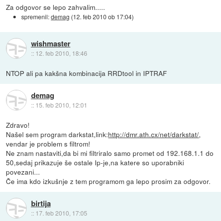
Za odgovor se lepo zahvalim.....
spremenil:
demag
(
12. feb 2010 ob 17:04
)
wishmaster
::
12. feb 2010, 18:46
NTOP ali pa kakšna kombinacija RRDtool in IPTRAF
demag
::
15. feb 2010, 12:01
Zdravo!
Našel sem program darkstat,link:
http://dmr.ath.cx/net/darkstat/
,
vendar je problem s filtrom!
Ne znam nastaviti,da bi mi filtriralo samo promet od 192.168.1.1 do
50,sedaj prikazuje še ostale Ip-je,na katere so uporabniki
povezani...
Če ima kdo izkušnje z tem programom ga lepo prosim za odgovor.
birtija
::
17. feb 2010, 17:05