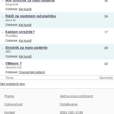
»
Nov strežnik za malo podjetje
36
fotografnik
Oddelek:
Kaj kupiti
»
RAID na osebnem računalniku
39
alexa-lol
Oddelek:
Kaj kupiti
»
Kakšen strežnik?
17
PhotoBlaz
Oddelek:
Kaj kupiti
»
Strežnik za malo podjetje
28
ABX
Oddelek:
Kaj kupiti
»
VMware ?
32
clownfish123
Oddelek:
Operacijski sistemi
Tema
Sporočila
Več podobnih tem
Pravila
Večina pravic pridržanih
Odgovornost
Oglaševanje
Kontakt
ISSN 1581-0186