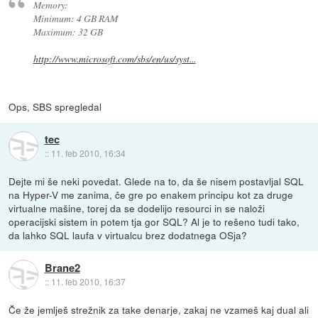
Memory:
Minimum: 4 GB RAM
Maximum: 32 GB
http://www.microsoft.com/sbs/en/us/syst...
Ops, SBS spregledal
tec
::
11. feb 2010, 16:34
Dejte mi še neki povedat. Glede na to, da še nisem postavljal SQL
na Hyper-V me zanima, če gre po enakem principu kot za druge
virtualne mašine, torej da se dodelijo resourci in se naloži
operacijski sistem in potem tja gor SQL? Al je to rešeno tudi tako,
da lahko SQL laufa v virtualcu brez dodatnega OSja?
Brane2
::
11. feb 2010, 16:37
Če že jemlješ strežnik za take denarje, zakaj ne vzameš kaj dual ali