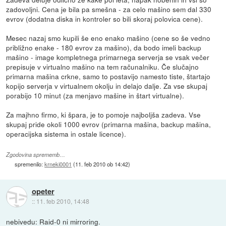
zadovoljni. Cena je bila pa smešna - za celo mašino sem dal 330
evrov (dodatna diska in kontroler so bili skoraj polovica cene).
Mesec nazaj smo kupili še eno enako mašino (cene so še vedno
približno enake - 180 evrov za mašino), da bodo imeli backup
mašino - image kompletnega primarnega serverja se vsak večer
prepisuje v virtualno mašino na tem računalniku. Če slučajno
primarna mašina crkne, samo to postavijo namesto tiste, štartajo
kopijo serverja v virtualnem okolju in delajo dalje. Za vse skupaj
porabijo 10 minut (za menjavo mašine in štart virtualne).
Za majhno firmo, ki špara, je to pomoje najboljša zadeva. Vse
skupaj pride okoli 1000 evrov (primarna mašina, backup mašina,
operacijska sistema in ostale licence).
Zgodovina sprememb…
spremenilo:
krneki0001
(
11. feb 2010 ob 14:42
)
opeter
::
11. feb 2010, 14:48
nebivedu: Raid-0 ni mirroring.