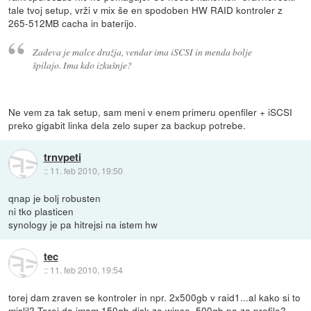
tale tvoj setup, vrži v mix še en spodoben HW RAID kontroler z
265-512MB cacha in baterijo.
Zadeva je malce dražja, vendar ima iSCSI in menda bolje
špilajo. Ima kdo izkušnje?
Ne vem za tak setup, sam meni v enem primeru openfiler + iSCSI
preko gigabit linka dela zelo super za backup potrebe.
trnvpeti
::
11. feb 2010, 19:50
qnap je bolj robusten
ni tko plasticen
synology je pa hitrejsi na istem hw
tec
::
11. feb 2010, 19:54
torej dam zraven se kontroler in npr. 2x500gb v raid1...al kako si to
mislil? Torej da imam 150gb disk za winse, 500gb pa za profile?