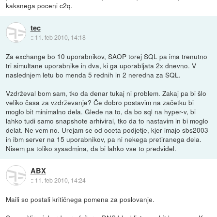
kaksnega poceni c2q.
tec
::
11. feb 2010, 14:18
Za exchange bo 10 uporabnikov, SAOP torej SQL pa ima trenutno
tri simultane uporabnike in dva, ki ga uporabljata 2x dnevno. V
naslednjem letu bo menda 5 rednih in 2 neredna za SQL.
Vzdrževal bom sam, tko da denar tukaj ni problem. Zakaj pa bi šlo
veliko časa za vzdrževanje? Če dobro postavim na začetku bi
moglo bit minimalno dela. Glede na to, da bo sql na hyper-v, bi
lahko tudi samo snapshote arhiviral, tko da to nastavim in bi moglo
delat. Ne vem no. Urejam se od oceta podjetje, kjer imajo sbs2003
in ibm server na 15 uporabnikov, pa ni nekega pretiranega dela.
Nisem pa toliko sysadmina, da bi lahko vse to predvidel.
ABX
::
11. feb 2010, 14:24
Maili so postali kritičnega pomena za poslovanje.