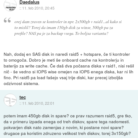
Daedalus
::
11. feb 2010, 20:45
orej dam zraven se kontroler in npr. 2x500gb v raid1...al kako si
to mislil? Torej da imam 150gb disk za winse, 500gb pa za
profile? NAS pa je za backup vsega. To boljsa varianta?
Nah, dodaj en SAS disk in naredi raid5 + hotspare, če ti kontroler
to omogoča. Dobro je meti še onboard cache na kontrolerju in
baterijo za write cache. Če daš dva počasna diska v raid1, nisi rešil
nič - še vedno si IOPS wise omejen na IOPS enega diska, kar ni lih
fino. Pri raid5 pa load fašejo vsaj trije diski, kar precej izboljša
odzivnost sistema.
tec
::
11. feb 2010, 22:01
potem imam 450gb disk in spare? ce prav razumem raid5, gre tko,
da v primeru izpada enega od treh diskov, spare tega nadomesti.
pokvarjen disk nato zamenjas z novim, ki postane novi spare?
drugace pa koristim zdruzeno velikost treh diskov, torej 3x150gb?