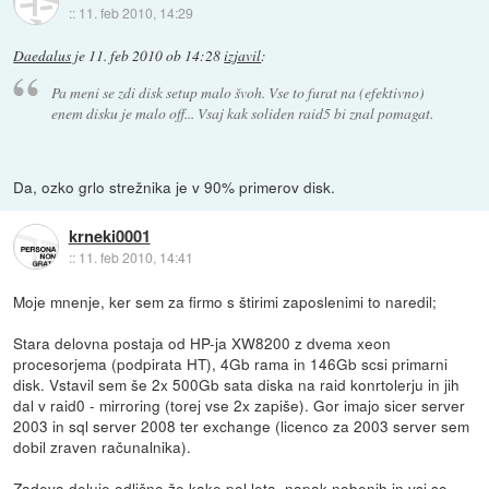
::
11. feb 2010, 14:29
Daedalus
je
11. feb 2010 ob 14:28
izjavil
:
Pa meni se zdi disk setup malo švoh. Vse to furat na (efektivno)
enem disku je malo off... Vsaj kak soliden raid5 bi znal pomagat.
Da, ozko grlo strežnika je v 90% primerov disk.
krneki0001
::
11. feb 2010, 14:41
Moje mnenje, ker sem za firmo s štirimi zaposlenimi to naredil;
Stara delovna postaja od HP-ja XW8200 z dvema xeon
procesorjema (podpirata HT), 4Gb rama in 146Gb scsi primarni
disk. Vstavil sem še 2x 500Gb sata diska na raid konrtolerju in jih
dal v raid0 - mirroring (torej vse 2x zapiše). Gor imajo sicer server
2003 in sql server 2008 ter exchange (licenco za 2003 server sem
dobil zraven računalnika).
Zadeva deluje odlično že kake pol leta, napak nobenih in vsi so