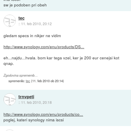
sw je podoben pri obeh
tec
::
11. feb 2010, 20:12
gledam specs in nikjer ne vidim
http://www.synology.com/enu/products/DS...
eh...najdu...hvala. bom kar tega vzel, ker je 200 eur cenejsi kot
qnap.
Zgodovina sprememb…
spremenilo:
tec
(
11. feb 2010 ob 20:14
)
trnvpeti
::
11. feb 2010, 20:18
http://www.synology.com/enu/products/co...
poglej, kateri synology nima iscsi