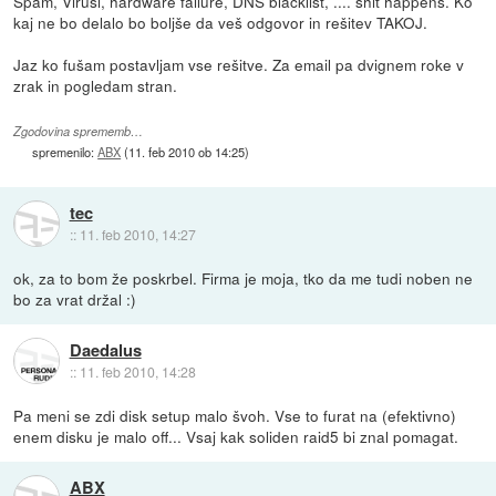
Spam, Virusi, hardware failure, DNS blacklist, .... shit happens. Ko
kaj ne bo delalo bo boljše da veš odgovor in rešitev TAKOJ.
Jaz ko fušam postavljam vse rešitve. Za email pa dvignem roke v
zrak in pogledam stran.
Zgodovina sprememb…
spremenilo:
ABX
(
11. feb 2010 ob 14:25
)
tec
::
11. feb 2010, 14:27
ok, za to bom že poskrbel. Firma je moja, tko da me tudi noben ne
bo za vrat držal :)
Daedalus
::
11. feb 2010, 14:28
Pa meni se zdi disk setup malo švoh. Vse to furat na (efektivno)
enem disku je malo off... Vsaj kak soliden raid5 bi znal pomagat.
ABX