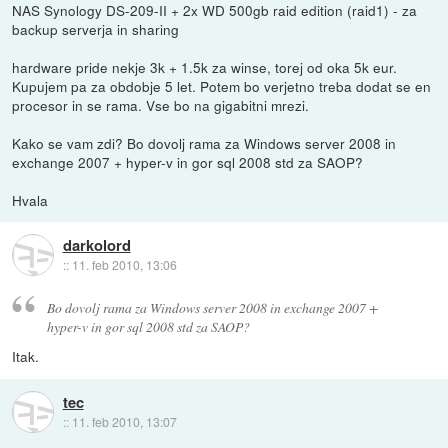
NAS Synology DS-209-II + 2x WD 500gb raid edition (raid1) - za
backup serverja in sharing
hardware pride nekje 3k + 1.5k za winse, torej od oka 5k eur.
Kupujem pa za obdobje 5 let. Potem bo verjetno treba dodat se en
procesor in se rama. Vse bo na gigabitni mrezi.
Kako se vam zdi? Bo dovolj rama za Windows server 2008 in
exchange 2007 + hyper-v in gor sql 2008 std za SAOP?
Hvala
darkolord
::
11. feb 2010, 13:06
Bo dovolj rama za Windows server 2008 in exchange 2007 +
hyper-v in gor sql 2008 std za SAOP?
Itak.
tec
::
11. feb 2010, 13:07