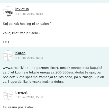
Invictus
::
11. feb 2010, 15:18
Kaj pa kak hosting ni aktualen ?
Zakaj imeti vse pri sebi ?
LP I.
Karen
::
11. feb 2010, 15:23
www.strezniki.net
(ne poznam sicer), ampak manesto da kupuješ
za 5 let kupi raje tukajle enega za 200-300eur, dodaj še ups, pa
boš čez 3 leta spet mal zamenjal za isto ceno, pa si zmagal. Sploh
za 3 uporabnike je vsaka mašina dobra.
trnvpeti
::
11. feb 2010, 15:36
full resna postavitev