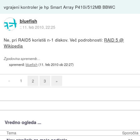
vgrajeni kontroler je hp Smart Array P410i/512MB BBWC
bluefish
::
11. feb 2010, 22:25
Ne, pri RAID5 koristiš n-1 diskov. Več podrobnosti:
RAID 5 @
Wikipedia
Zgodovina sprememb…
spremenil:
bluefish
(
11. feb 2010 ob 22:27
)
«
1
2
3
»
Vredno ogleda ...
Tema
Sporočila