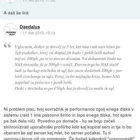
A daš še link
Daedalus
::
11. feb 2010, 19:14
Uglavnem, diskov je dovolj za 5 let, ker ima vsak user letno po
5gb podatkov, torej vsi skupaj jih bodo v petih letih nabral
najvec 100gb, pa se to mocno dvomim. Vsi dokumenti bodo na
NAS strezniku, ki je 500gb v raid1. Zraven tega bo NAS služil
tudi za backup strežnika in sql, kar znese dodatnih 100gb v par
letih (exchange in sql). Torej, če bo najhujša kriza, bomo NAS
napolnil za polovico v petih letih.
Diski v strežniku so pa 150gb, kar je dovolj za maile in sql.
Ni problem plac, tvoj sovražnik je performance zgolj enega diska v
sistemu (raid 1 ima pasovno širino in iops enega diska, hot spare
pa itak dela nič). Povedno po domače - ko se bojo začeli
sinhronizirati uporabniški profili/bo kdo kaj kopiral sem in tja in bo
obenem še sql server kaj mlel, bo server počakal. Tu ti
ram/cpu/Jezus nič ne pomagajo. Če hočeš kakorkoli "uravnovesiti"