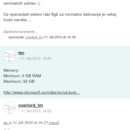
minimalnih zahtev :).
Ce operacijski sistem rabi 8gb za normalno delovanje je nekaj
hudo narobe ...
Zgodovina sprememb…
spremenilo:
overlord_tm
(
11. feb 2010 ob 16:18
)
tec
::
11. feb 2010, 16:25
Memory:
Minimum: 4 GB RAM
Maximum: 32 GB
http://www.microsoft.com/sbs/en/us/syst...
overlord_tm
::
11. feb 2010, 16:29
tec
je
11. feb 2010 ob 16:25
izjavil
: