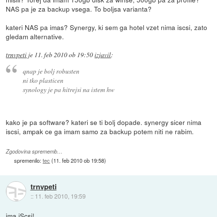
NAS pa je za backup vsega. To boljsa varianta?
kateri NAS pa imas? Synergy, ki sem ga hotel vzet nima iscsi, zato
gledam alternative.
trnvpeti
je
11. feb 2010 ob 19:50
izjavil
:
qnap je bolj robusten
ni tko plasticen
synology je pa hitrejsi na istem hw
kako je pa software? kateri se ti bolj dopade. synergy sicer nima
iscsi, ampak ce ga imam samo za backup potem niti ne rabim.
Zgodovina sprememb…
spremenilo:
tec
(
11. feb 2010 ob 19:58
)
trnvpeti
::
11. feb 2010, 19:59
ima iScsi!