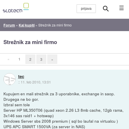
☰
Forum
»
Kaj kupiti
»
Strežnik za mini firmo
Strežnik za mini firmo
«
1
2
3
»
tec
::
11. feb 2010, 13:01
Kupujem en mali strežnik za 3 uporabnike, exchange in saop.
Drugega ne bo gor.
Izbral sem tole
Server HP ML350T06 (quad xeon 2.26 L3 8mb cache, 12gb rama,
3x146 sas raid1 + hotswap)
Windows Server sbs 2008 premium ( sql bo laufal na virtualcu )
UPS APC SMART 1500VA (za server in NAS)