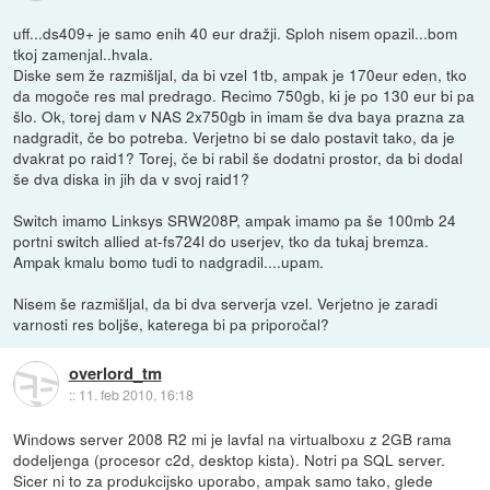
uff...ds409+ je samo enih 40 eur dražji. Sploh nisem opazil...bom
tkoj zamenjal..hvala.
Diske sem že razmišljal, da bi vzel 1tb, ampak je 170eur eden, tko
da mogoče res mal predrago. Recimo 750gb, ki je po 130 eur bi pa
šlo. Ok, torej dam v NAS 2x750gb in imam še dva baya prazna za
nadgradit, če bo potreba. Verjetno bi se dalo postavit tako, da je
dvakrat po raid1? Torej, če bi rabil še dodatni prostor, da bi dodal
še dva diska in jih da v svoj raid1?
Switch imamo Linksys SRW208P, ampak imamo pa še 100mb 24
portni switch allied at-fs724l do userjev, tko da tukaj bremza.
Ampak kmalu bomo tudi to nadgradil....upam.
Nisem še razmišljal, da bi dva serverja vzel. Verjetno je zaradi
varnosti res boljše, katerega bi pa priporočal?
overlord_tm
::
11. feb 2010, 16:18
Windows server 2008 R2 mi je lavfal na virtualboxu z 2GB rama
dodeljenga (procesor c2d, desktop kista). Notri pa SQL server.
Sicer ni to za produkcijsko uporabo, ampak samo tako, glede