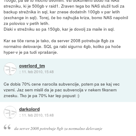
100gb, pa se to mocno dvomim. Vsi dokumenti bodo na NAS
strezniku, ki je 500gb v raid1. Zraven tega bo NAS služil tudi za
backup strežnika in sql, kar znese dodatnih 100gb v par letih
(exchange in sql). Torej, če bo najhujša kriza, bomo NAS napolnil
za polovico v petih letih.
Diski v strežniku so pa 150gb, kar je dovolj za maile in sql.
Kar se tiče rama je tako, da server 2008 potrebuje 8gb za
normalno delovanje. SQL ga rabi sigurno 4gb, koliko pa hoče
hyper-v je pa tudi vprašanje.
overlord_tm
::
11. feb 2010, 15:48
Ce dobis 70% cene narocila subvencije, potem pa se kaj vec
vzemi. Jaz sem mislil da je pac subvencija v nekem fiksnem
znesku. Tko je pa 70% kar lep popust :)
darkolord
::
11. feb 2010, 15:48
da server 2008 potrebuje 8gb za normalno delovanje