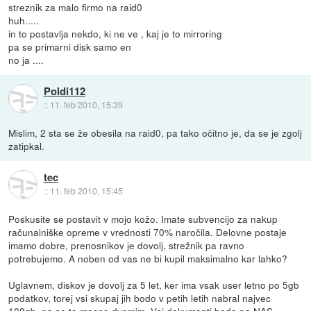
streznik za malo firmo na raid0
huh.....
in to postavlja nekdo, ki ne ve , kaj je to mirroring
pa se primarni disk samo en
no ja ....
Poldi112
::
11. feb 2010, 15:39
Mislim, 2 sta se že obesila na raid0, pa tako očitno je, da se je zgolj
zatipkal.
tec
::
11. feb 2010, 15:45
Poskusite se postavit v mojo kožo. Imate subvencijo za nakup
računalniške opreme v vrednosti 70% naročila. Delovne postaje
imamo dobre, prenosnikov je dovolj, strežnik pa ravno
potrebujemo. A noben od vas ne bi kupil maksimalno kar lahko?
Uglavnem, diskov je dovolj za 5 let, ker ima vsak user letno po 5gb
podatkov, torej vsi skupaj jih bodo v petih letih nabral najvec