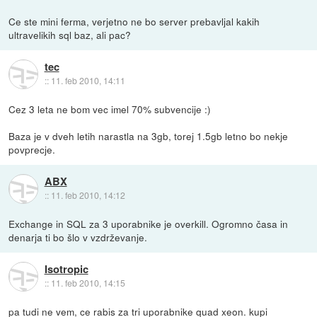
Ce ste mini ferma, verjetno ne bo server prebavljal kakih
ultravelikih sql baz, ali pac?
tec
::
11. feb 2010, 14:11
Cez 3 leta ne bom vec imel 70% subvencije :)
Baza je v dveh letih narastla na 3gb, torej 1.5gb letno bo nekje
povprecje.
ABX
::
11. feb 2010, 14:12
Exchange in SQL za 3 uporabnike je overkill. Ogromno časa in
denarja ti bo šlo v vzdrževanje.
Isotropic
::
11. feb 2010, 14:15
pa tudi ne vem, ce rabis za tri uporabnike quad xeon. kupi