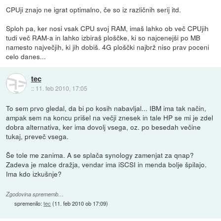
CPUji znajo ne igrat optimalno, če so iz različnih serij itd.
Sploh pa, ker nosi vsak CPU svoj RAM, imaš lahko ob več CPUjih
tudi več RAM-a in lahko izbiraš ploščke, ki so najcenejši po MB
namesto največjih, ki jih dobiš. 4G ploščki najbrž niso prav poceni
celo danes...
tec
::
11. feb 2010, 17:05
To sem prvo gledal, da bi po kosih nabavljal... IBM ima tak način,
ampak sem na koncu prišel na večji znesek in tale HP se mi je zdel
dobra alternativa, ker ima dovolj vsega, oz. po besedah večine
tukaj, preveč vsega.
Še tole me zanima. A se splača synology zamenjat za qnap?
Zadeva je malce dražja, vendar ima iSCSI in menda bolje špilajo.
Ima kdo izkušnje?
Zgodovina sprememb…
spremenilo:
tec
(
11. feb 2010 ob 17:09
)