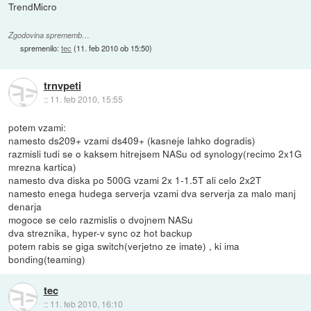
TrendMicro
Zgodovina sprememb…
spremenilo:
tec
(
11. feb 2010 ob 15:50
)
trnvpeti
::
11. feb 2010, 15:55
potem vzami:
namesto ds209+ vzami ds409+ (kasneje lahko dogradis)
razmisli tudi se o kaksem hitrejsem NASu od synology(recimo 2x1G
mrezna kartica)
namesto dva diska po 500G vzami 2x 1-1.5T ali celo 2x2T
namesto enega hudega serverja vzami dva serverja za malo manj
denarja
mogoce se celo razmislis o dvojnem NASu
dva streznika, hyper-v sync oz hot backup
potem rabis se giga switch(verjetno ze imate) , ki ima
bonding(teaming)
tec
::
11. feb 2010, 16:10