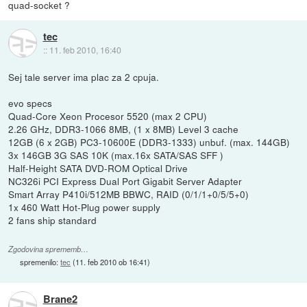
quad-socket ?
tec
::
11. feb 2010, 16:40
Sej tale server ima plac za 2 cpuja.
evo specs
Quad-Core Xeon Procesor 5520 (max 2 CPU)
2.26 GHz, DDR3-1066 8MB, (1 x 8MB) Level 3 cache
12GB (6 x 2GB) PC3-10600E (DDR3-1333) unbuf. (max. 144GB)
3x 146GB 3G SAS 10K (max.16x SATA/SAS SFF )
Half-Height SATA DVD-ROM Optical Drive
NC326i PCI Express Dual Port Gigabit Server Adapter
Smart Array P410i/512MB BBWC, RAID (0/1/1+0/5/5+0)
1x 460 Watt Hot-Plug power supply
2 fans ship standard
Zgodovina sprememb…
spremenilo:
tec
(
11. feb 2010 ob 16:41
)
Brane2