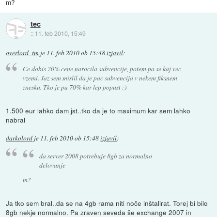
m?
tec
::
11. feb 2010, 15:49
overlord_tm
je
11. feb 2010 ob 15:48
izjavil
:
Ce dobis 70% cene narocila subvencije, potem pa se kaj vec
vzemi. Jaz sem mislil da je pac subvencija v nekem fiksnem
znesku. Tko je pa 70% kar lep popust :)
1.500 eur lahko dam jst..tko da je to maximum kar sem lahko
nabral
darkolord
je
11. feb 2010 ob 15:48
izjavil
:
da server 2008 potrebuje 8gb za normalno
delovanje
m?
Ja tko sem bral..da se na 4gb rama niti noče inštalirat. Torej bi bilo
8gb nekje normalno. Pa zraven seveda še exchange 2007 in