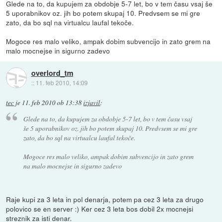
Glede na to, da kupujem za obdobje 5-7 let, bo v tem času vsaj še
5 uporabnikov oz. jih bo potem skupaj 10. Predvsem se mi gre
zato, da bo sql na virtualcu laufal tekoče.
Mogoce res malo veliko, ampak dobim subvencijo in zato grem na
malo mocnejse in sigurno zadevo
overlord_tm
::
11. feb 2010, 14:09
tec
je
11. feb 2010 ob 13:38
izjavil
:
Glede na to, da kupujem za obdobje 5-7 let, bo v tem času vsaj
še 5 uporabnikov oz. jih bo potem skupaj 10. Predvsem se mi gre
zato, da bo sql na virtualcu laufal tekoče.
Mogoce res malo veliko, ampak dobim subvencijo in zato grem
na malo mocnejse in sigurno zadevo
Raje kupi za 3 leta in pol denarja, potem pa cez 3 leta za drugo
polovico se en server :) Ker cez 3 leta bos dobil 2x mocnejsi
streznik za isti denar.