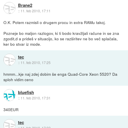
Brane2
::
11. feb 2010, 17:11
O.K. Potem razmisli o drugem procu in extra RAMu takoj.
Pozneje bo maljon razlogov, ki ti bodo kravžljali račune in se zna
zgodit,d a prideš v situacijo, ko se razširitev ne bo več splačala,
ker bo stvar iz mode.
tec
::
11. feb 2010, 17:25
hmmm...kje naj zdej dobim še enga Quad-Core Xeon 5520? Da
sploh vidim ceno
bluefish
::
11. feb 2010, 17:31
340EUR
tec
::
11. feb 2010, 17:32