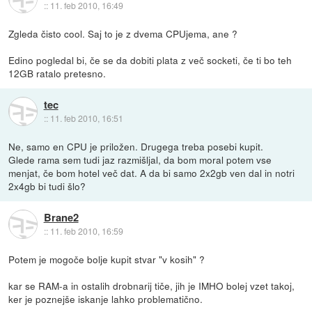
::
11. feb 2010, 16:49
Zgleda čisto cool. Saj to je z dvema CPUjema, ane ?
Edino pogledal bi, če se da dobiti plata z več socketi, če ti bo teh
12GB ratalo pretesno.
tec
::
11. feb 2010, 16:51
Ne, samo en CPU je priložen. Drugega treba posebi kupit.
Glede rama sem tudi jaz razmišljal, da bom moral potem vse
menjat, če bom hotel več dat. A da bi samo 2x2gb ven dal in notri
2x4gb bi tudi šlo?
Brane2
::
11. feb 2010, 16:59
Potem je mogoče bolje kupit stvar "v kosih" ?
kar se RAM-a in ostalih drobnarij tiče, jih je IMHO bolej vzet takoj,
ker je poznejše iskanje lahko problematično.