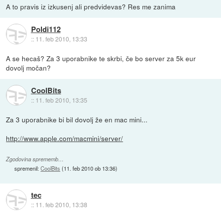
A to pravis iz izkusenj ali predvidevas? Res me zanima
Poldi112
::
11. feb 2010, 13:33
A se hecaš? Za 3 uporabnike te skrbi, če bo server za 5k eur
dovolj močan?
CoolBits
::
11. feb 2010, 13:35
Za 3 uporabnike bi bil dovolj že en mac mini...
http://www.apple.com/macmini/server/
Zgodovina sprememb…
spremenil:
CoolBits
(
11. feb 2010 ob 13:36
)
tec
::
11. feb 2010, 13:38