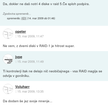
Da, dokler ne daš notri 4 diske v raid 5.Če sploh podpira.
Zgodovina sprememb…
spremenilo:
ABX
(
14. mar 2009 ob 01:46
)
opeter
::
15. mar 2009, 11:47
Ne vem, z dvemi diski v RAID-1 je hitrost super.
jype
::
15. mar 2009, 11:49
Ti kontrolerji itak ne delajo nič neobičajnega - vsa RAID magija se
odvija v gonilniku.
Voluharr
::
15. mar 2009, 13:35
Da dodam še jaz svoje mnenje...