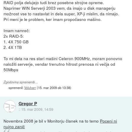
RAID polja delujejo tudi brez posebne strojne opreme.
Naprimer WIN Serverji 2003 vem, da imajo u disk managerju
možnost vse to nastavlat in dela super, XP-ji mislim, da nimajo.
Pri meni je le problem, ker imam propočasno mašino.
Imam namreč:
2x RAID-5:
1. 4X 750 GB
2. 4X 1TB
To mi dela na res stari mašini Celeron 900MHz, moram ponovno
naložiti serverje, vendar trenutno hitrost prenosa ni večja od
50Mbps
Zgodovina sprememb…
spremenil:
Voluharr
(
15. mar 2009 ob 13:38
)
Gregor P
::
15. mar 2009, 14:59
Novembra 2008 je bil v Monitorju članek na to temo
Poceni ni
nujno zanič