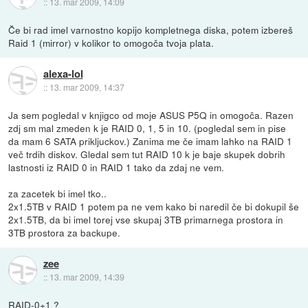
::
13. mar 2009, 14:09
Če bi rad imel varnostno kopijo kompletnega diska, potem izbereš
Raid 1 (mirror) v kolikor to omogoča tvoja plata.
alexa-lol
::
13. mar 2009, 14:37
Ja sem pogledal v knjigco od moje ASUS P5Q in omogoča. Razen
zdj sm mal zmeden k je RAID 0, 1, 5 in 10. (pogledal sem in pise
da mam 6 SATA prikljuckov.) Zanima me če imam lahko na RAID 1
več trdih diskov. Gledal sem tut RAID 10 k je baje skupek dobrih
lastnosti iz RAID 0 in RAID 1 tako da zdaj ne vem.
za zacetek bi imel tko..
2x1.5TB v RAID 1 potem pa ne vem kako bi naredil če bi dokupil še
2x1.5TB, da bi imel torej vse skupaj 3TB primarnega prostora in
3TB prostora za backupe.
zee
::
13. mar 2009, 14:39
RAID-0+1 ?