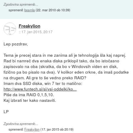
Zgodovina sprememb…
spremenil:
bosmla
(
22. mar 2010 ob 10:39
)
Freakylion
::
17. jan 2015, 20:17
Lep pozdrav,
Tema je precej stara in me zanima ali je tehnologija šla kaj naprej.
Rad bi namreč dva enaka diska priklopil tako, da bo istočasno
zapisovalo na oba (skratka, da bo v Windovsih viden en disk,
fizično pa bo pisalo na dva). V kolikor eden crkne, da imaš podatke
na drugem. Ali gre to še vedno preko RAID?
Imam dva SSD diska, win 7 ter to matično:
http://www.funtech.si/si/vsi-oddelki/ko...
Piše da ima RAID 0,1,5,10.
Kaj izbrati ter kako nastaviti.
LP
Zgodovina sprememb…
spremenil:
Freakylion
(
17. jan 2015 ob 20:19
)