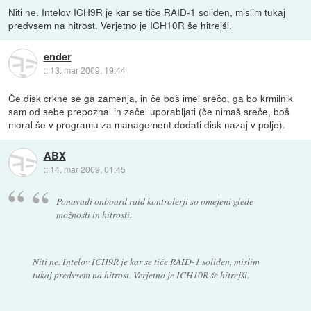
Niti ne. Intelov ICH9R je kar se tiče RAID-1 soliden, mislim tukaj
predvsem na hitrost. Verjetno je ICH10R še hitrejši.
ender
::
13. mar 2009, 19:44
Če disk crkne se ga zamenja, in če boš imel srečo, ga bo krmilnik
sam od sebe prepoznal in začel uporabljati (če nimaš sreče, boš
moral še v programu za management dodati disk nazaj v polje).
ABX
::
14. mar 2009, 01:45
Ponavadi onboard raid kontrolerji so omejeni glede
možnosti in hitrosti.
Niti ne. Intelov ICH9R je kar se tiče RAID-1 soliden, mislim
tukaj predvsem na hitrost. Verjetno je ICH10R še hitrejši.