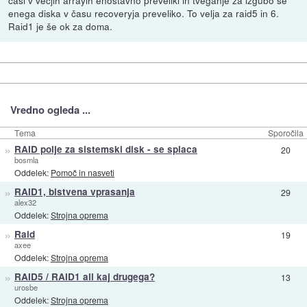
časi v večjih arrayih enostavno preveliki in tveganje za izgubo še
enega diska v času recoveryja preveliko. To velja za raid5 in 6.
Raid1 je še ok za doma.
Vredno ogleda ...
Tema
Sporočila
»
RAID polje za sistemski disk - se splaca
20
bosmla
Oddelek:
Pomoč in nasveti
»
RAID1, bistvena vprasanja
29
alex32
Oddelek:
Strojna oprema
»
Raid
19
axee
Oddelek:
Strojna oprema
»
RAID5 / RAID1 ali kaj drugega?
13
urosbe
Oddelek:
Strojna oprema