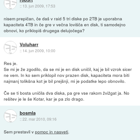
::
13. jun 2009, 17:53
nisem prepičan, če daš v raid 5 tri diske po 2TB je uporabna
kapaciteta 4TB in če gre v večna lovišča en disk, ti samodejno
obnovi, ko priklopiš drugega delujočega?
Voluharr
::
14. jun 2009, 10:00
Res je.
Se mi je že zgodilo, da se mi je en disk uničil, kaj je bil vzrok sicer
ne vem. In ko sem priklopil nov prazen disk, kapaciteta mora biti
najmanj tolikšna kot je bil prejšnji, mi je podatke lepo obnovilo.
Če se ti bosta uničila dva diska, pa gre vse rakom žvižgat ja. No
rešitev je le še Kotar, kar je pa zlo drago.
bosmla
::
22. mar 2010, 09:16
Sem prestavil v
pomoc in nasveti
.