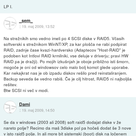
LP I.
_sem_
::
19. maj 2009, 13:52
Na strežnikih smo vedno imeli po 4 SCSI diske v RAID5. Včasih
softverski s strežnikom WinNT/XP, za kar plošča ne rabi podpirat
RAID, zadnje čase kvazi-hardversko (Adaptecov "Host-RAID" je
podoben kot Intlovi RAID krmilniki, vse deluje v driverju; pravi HW
RAID pa je dražji). Po mojih izkušnjah je oboje približno isti šmorn,
mogoče je oni od windowsov celo malo bolj komot glede uporabe.
Kar nekajkrat nas je ob izpadu diskov rešilo pred reinstaliranjem.
Backup seveda še vedno rabiš. Če je cilj hitrost, RAID5 ni najboljša
rešitev.
Btw SCSI ni več v modi.
Dami
::
19. maj 2009, 14:50
Se da v windows (2003 ali 2008) soft raid5 dodajat diske v že
nareto polje? Recimo da maš 3diske pol pa hočeš dodat še 3 nove
v isto raid5 polje. In ali more bit sistemski (boot) disk na ločenem