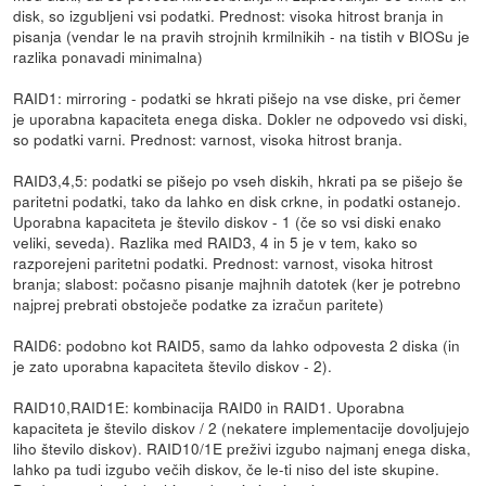
disk, so izgubljeni vsi podatki. Prednost: visoka hitrost branja in
pisanja (vendar le na pravih strojnih krmilnikih - na tistih v BIOSu je
razlika ponavadi minimalna)
RAID1: mirroring - podatki se hkrati pišejo na vse diske, pri čemer
je uporabna kapaciteta enega diska. Dokler ne odpovedo vsi diski,
so podatki varni. Prednost: varnost, visoka hitrost branja.
RAID3,4,5: podatki se pišejo po vseh diskih, hkrati pa se pišejo še
paritetni podatki, tako da lahko en disk crkne, in podatki ostanejo.
Uporabna kapaciteta je število diskov - 1 (če so vsi diski enako
veliki, seveda). Razlika med RAID3, 4 in 5 je v tem, kako so
razporejeni paritetni podatki. Prednost: varnost, visoka hitrost
branja; slabost: počasno pisanje majhnih datotek (ker je potrebno
najprej prebrati obstoječe podatke za izračun paritete)
RAID6: podobno kot RAID5, samo da lahko odpovesta 2 diska (in
je zato uporabna kapaciteta število diskov - 2).
RAID10,RAID1E: kombinacija RAID0 in RAID1. Uporabna
kapaciteta je število diskov / 2 (nekatere implementacije dovoljujejo
liho število diskov). RAID10/1E preživi izgubo najmanj enega diska,
lahko pa tudi izgubo večih diskov, če le-ti niso del iste skupine.