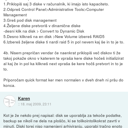
1.Priklopiš saj 3 diske v računalnik, ki imajo isto kapaciteto.
2.Odpreš Control Panel>Administrative Tools>Computer
Management
3.Greš pod disk management
4.Željene diske pretvoriš v dinamične diske
-desni klik na disk > Convert to Dynamic Disk
5.Desno klikneš na en disk >New Volume izbereš RAID5
6.Izbereš željene diske ti nardi raid 5 in pol nevem kaj še in to je to.
4b. Nisem prepričan vendar če naenkrat priklopiš več diskov ti že
takoj pokaže okno v katerem te vpraša kere diske hočeš initializirat
al kaj že in pol ka klikneš next vpraša še kere hočš pretvort in to je
to.
Priporočam quick format ker men normalen v dveh dneh ni pršu do
konca.
Karen
::
18. maj 2009, 23:11
Kot je že nekdo prej napisal: disk se uporablja za tekoče podatke,
backup se nikoli ne dela na ploščo, ki se tolikointolikokrat zavrti v
minuti. Diski torej niso namenjeni arhiviranju, uporabi tračno enoto