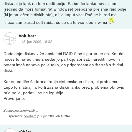
disku al je lahk na tem raid5 polju. Pa še, če lahko nov sistem
(recimo da mors formatirat windowse) prepozna prejšnje raid polje
(ki je na ločenih diskih ofc), ali je kaput vse. Pač ne bi rad mel
linuxa sam zarad soft raida, če se da to vse lepo z winsi
Voluharr
::
13. jun 2009, 16:32
Dodajanje diskov v že obstoječi RAID-5 se sigurno ne da. Ker če
hočeš to naredit morš sedanjo particijo zbrisat, narediti novo in
potem imaš nanovo polje tako, da priporočam da štartaš s štirimi
diski.
Kar se pa tiče še formatiranja sistemskega diska, ni problema.
Lepo formatiraj in, ko ti zazna diske lahko brez problema obnoviš
raid polje, podatki se ne izgubijo.
Preverjeno.
Zgodovina sprememb…
spremenil:
Voluharr
(
13. jun 2009 ob 16:34
)
r0b3rt