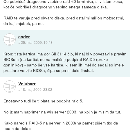
Če pobrišeš dragoceno vsebino raid-60 krmilnika, si v istem zosu,
kot če pobrišeš dragoceno vsebino enega samega diska.
RAID te varuje pred okvaro diska, pred ostalimi milijon možnostmi,
da kaj zajebeš, pa ne.
ender
::
25. mar 2009, 19:48
Kron: tista kartica ima gor SiI 3114 čip, ki naj bi v povezavi s pravim
BIOSom (na kartici, ne na matični) podpiral RAID5 (preko
gonilnikov) - samo še vse kartice, ki sem jih imel do sedaj so imele
prestaro verzijo BIOSa, čipa se pa ni dalo flashat.
Voluharr
::
18. maj 2009, 23:02
Enostavno tudi če ti plata ne podpira raid 5.
No jz mam naprimer na win server 2003, na xpjih je mislm da tut.
Kako narediš RAID-5 na serverjih 2003(na pamet pišem tko da
upam da dela):