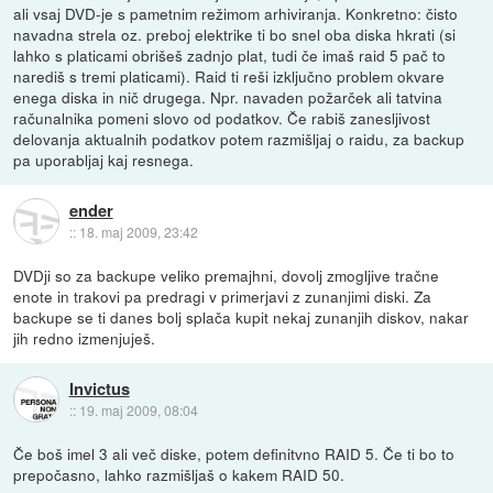
ali vsaj DVD-je s pametnim režimom arhiviranja. Konkretno: čisto
navadna strela oz. preboj elektrike ti bo snel oba diska hkrati (si
lahko s platicami obrišeš zadnjo plat, tudi če imaš raid 5 pač to
narediš s tremi platicami). Raid ti reši izključno problem okvare
enega diska in nič drugega. Npr. navaden požarček ali tatvina
računalnika pomeni slovo od podatkov. Če rabiš zanesljivost
delovanja aktualnih podatkov potem razmišljaj o raidu, za backup
pa uporabljaj kaj resnega.
ender
::
18. maj 2009, 23:42
DVDji so za backupe veliko premajhni, dovolj zmogljive tračne
enote in trakovi pa predragi v primerjavi z zunanjimi diski. Za
backupe se ti danes bolj splača kupit nekaj zunanjih diskov, nakar
jih redno izmenjuješ.
Invictus
::
19. maj 2009, 08:04
Če boš imel 3 ali več diske, potem definitvno RAID 5. Če ti bo to
prepočasno, lahko razmišljaš o kakem RAID 50.