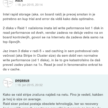
::
18. jan 2015, 20:14
Intel rapid storage (aka. on board raid) je precej smotan in je
potrebno en kup trial and error da vidiš kako dela optimalno.
2 diska v Raid 1 načeloma imata isti write peformance kot 1 disk in
read performance od dveh, vendar zadeva ne deluje vedno na on
board kontrolerjih, govori se na Internetu da zadeva dela samo na
top čipovjih.
Jaz imam 3 diske v radi-5 + ssd caching in sem potreboval celo
večnost (aka Stripe in Cluster size) da sem dobil ven normalne
write performance (od 1 diska), in še to gre katastrofalno če daš
preveč zadev pisan na 1x. Read je cool in fenomenalno enkrat ko
da v cache.
pegasus
::
18. jan 2015, 20:32
Kako se raid stripe zračuna najdeš na netu. Fino je vedeti, kakšen
je tvoj io size on average.
Raid sicer počasi postaja obsolete tehnologija, ker so recovery