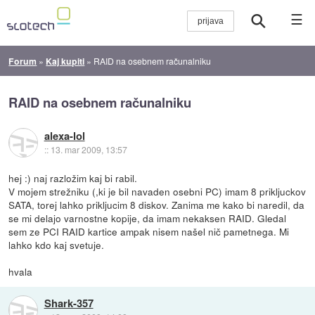
☰
Forum
»
Kaj kupiti
»
RAID na osebnem računalniku
RAID na osebnem računalniku
alexa-lol
::
13. mar 2009, 13:57
hej :) naj razložim kaj bi rabil.
V mojem strežniku (,ki je bil navaden osebni PC) imam 8 prikljuckov
SATA, torej lahko prikljucim 8 diskov. Zanima me kako bi naredil, da
se mi delajo varnostne kopije, da imam nekaksen RAID. Gledal
sem ze PCI RAID kartice ampak nisem našel nič pametnega. Mi
lahko kdo kaj svetuje.
hvala
Shark-357