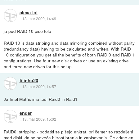
alexa-lol
::
13. mar 2009, 14:49
ja pod RAID 10 piše tole
RAID 10 is data striping and data mirroring combined without parity
(redundancy data) having to be calculated and writen. With RAID
10 configuration you get all the benefits of both RAID 0 and RAID 1
configurations, Use four new disk drives or use an existing drive
and three new drives for this setup.
tilinho20
::
13. mar 2009, 14:57
Ja Intel Matrix ima tudi Raid0 in Raid1
ender
::
13. mar 2009, 15:02
RAID0: stripping - podatki se pišejo enkrat, pri čemer so razdeljeni
med diski, da se poveča hitrost branja in zapisovanja. Če crkne en