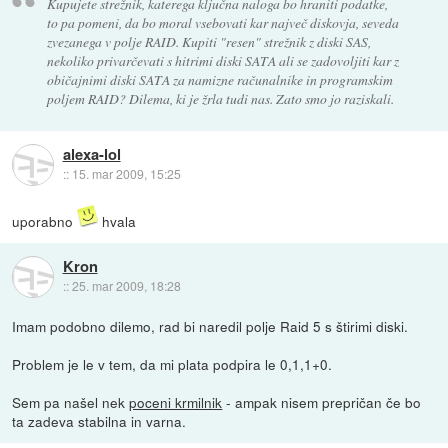
Kupujete strežnik, katerega ključna naloga bo hraniti podatke,
to pa pomeni, da bo moral vsebovati kar največ diskovja, seveda
zvezanega v polje RAID. Kupiti "resen" strežnik z diski SAS,
nekoliko privarčevati s hitrimi diski SATA ali se zadovoljiti kar z
običajnimi diski SATA za namizne računalnike in programskim
poljem RAID? Dilema, ki je žrla tudi nas. Zato smo jo raziskali.
alexa-lol
::
15. mar 2009, 15:25
uporabno
hvala
Kron
::
25. mar 2009, 18:28
Imam podobno dilemo, rad bi naredil polje Raid 5 s štirimi diski.
Problem je le v tem, da mi plata podpira le 0,1,1+0.
Sem pa našel nek
poceni krmilnik
- ampak nisem prepričan če bo
ta zadeva stabilna in varna.