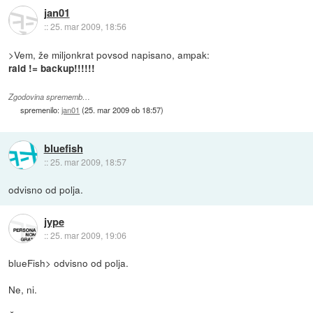
jan01
::
25. mar 2009, 18:56
>Vem, že miljonkrat povsod napisano, ampak:
raid != backup!!!!!!
Zgodovina sprememb…
spremenilo:
jan01
(
25. mar 2009 ob 18:57
)
bluefish
::
25. mar 2009, 18:57
odvisno od polja.
jype
::
25. mar 2009, 19:06
blueFish> odvisno od polja.
Ne, ni.