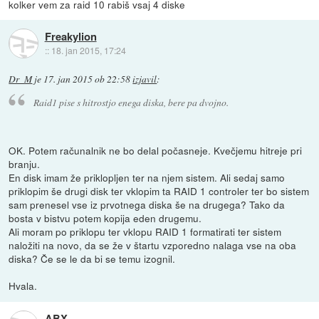
kolker vem za raid 10 rabiš vsaj 4 diske
Freakylion
::
18. jan 2015, 17:24
Dr_M
je
17. jan 2015 ob 22:58
izjavil
:
Raid1 pise s hitrostjo enega diska, bere pa dvojno.
OK. Potem računalnik ne bo delal počasneje. Kvečjemu hitreje pri
branju.
En disk imam že priklopljen ter na njem sistem. Ali sedaj samo
priklopim še drugi disk ter vklopim ta RAID 1 controler ter bo sistem
sam prenesel vse iz prvotnega diska še na drugega? Tako da
bosta v bistvu potem kopija eden drugemu.
Ali moram po priklopu ter vklopu RAID 1 formatirati ter sistem
naložiti na novo, da se že v štartu vzporedno nalaga vse na oba
diska? Če se le da bi se temu izognil.
Hvala.
ABX