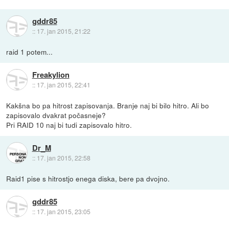
gddr85
::
17. jan 2015, 21:22
raid 1 potem...
Freakylion
::
17. jan 2015, 22:41
Kakšna bo pa hitrost zapisovanja. Branje naj bi bilo hitro. Ali bo
zapisovalo dvakrat počasneje?
Pri RAID 10 naj bi tudi zapisovalo hitro.
Dr_M
::
17. jan 2015, 22:58
Raid1 pise s hitrostjo enega diska, bere pa dvojno.
gddr85
::
17. jan 2015, 23:05