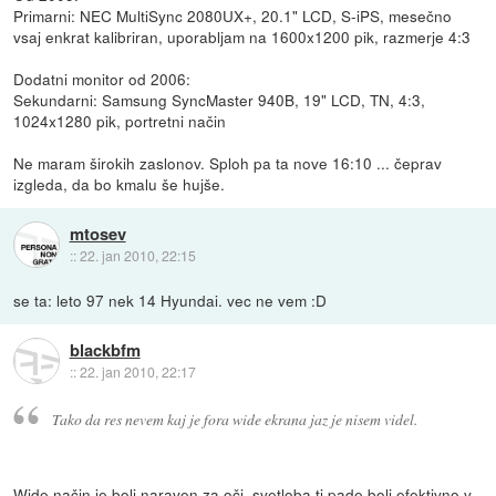
Primarni: NEC MultiSync 2080UX+, 20.1" LCD, S-iPS, mesečno
vsaj enkrat kalibriran, uporabljam na 1600x1200 pik, razmerje 4:3
Dodatni monitor od 2006:
Sekundarni: Samsung SyncMaster 940B, 19" LCD, TN, 4:3,
1024x1280 pik, portretni način
Ne maram širokih zaslonov. Sploh pa ta nove 16:10 ... čeprav
izgleda, da bo kmalu še hujše.
mtosev
::
22. jan 2010, 22:15
se ta: leto 97 nek 14 Hyundai. vec ne vem :D
blackbfm
::
22. jan 2010, 22:17
Tako da res nevem kaj je fora wide ekrana jaz je nisem videl.
Wide način je bolj naraven za oči, svetloba ti pade bolj efektivno v