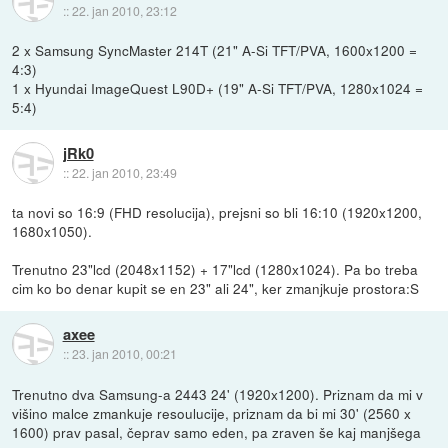
::
22. jan 2010, 23:12
2 x Samsung SyncMaster 214T (21" A-Si TFT/PVA, 1600x1200 =
4:3)
1 x Hyundai ImageQuest L90D+ (19" A-Si TFT/PVA, 1280x1024 =
5:4)
jRk0
::
22. jan 2010, 23:49
ta novi so 16:9 (FHD resolucija), prejsni so bli 16:10 (1920x1200,
1680x1050).
Trenutno 23"lcd (2048x1152) + 17"lcd (1280x1024). Pa bo treba
cim ko bo denar kupit se en 23" ali 24", ker zmanjkuje prostora:S
axee
::
23. jan 2010, 00:21
Trenutno dva Samsung-a 2443 24' (1920x1200). Priznam da mi v
višino malce zmankuje resoulucije, priznam da bi mi 30' (2560 x
1600) prav pasal, čeprav samo eden, pa zraven še kaj manjšega