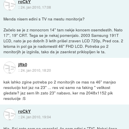
roCkY
::
24. jan 2010, 17:08
Menda nisem edini s TV na mestu monitorja?
Začelo se je z monocrom 14" tam nekje koncem osemdestih. Nato
17", 19" CRT. Tega se je nekaj pomenjalo. 2003 Samsung 191T
LCD, nato je po dobrih 3 letih prišel zraven LCD 720p, Pred cca. 2
letoma in pol ga je nadomestil 46" FHD LCD. Potreba po 2
monitorjih je izginila, tako da je zaenkrat priklopljen le ta.
jRk0
::
24. jan 2010, 18:20
kak lahko zgine potreba po 2 monitorjih ce mas na 46" manjso
resolucijo kot jaz na 23" ... res vsi samo na faking " velikost
gledate? jaz sem lih zato 23" nabavo, ker ma 2048x1152 pik
resolucije :S
roCkY
::
24. jan 2010, 19:04
Hja. Saj zato sem pa vparašal, če sem edini s "TV". Nekaj časa