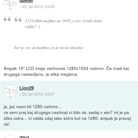
opeter
::
23. jan 2010, 23:50
1152x864 majhno na 19 O_o res vsi tak slabo
vidite? :|
kar je vec, je majhno..to je ravno idealno
Ampak 19" LCD imajo večinoma 1280x1024 nativno. Če imaš kaj
drugega nastavljeno, je slika meglena.
Lion29
::
23. jan 2010, 23:57
ja, jaz mam tdi 1280 nativno...
ce sem prej kaj drugega nastimal ni bilo ok, sedaj v win7 mi je pa
slika ostra... ni valda zdaj tako sotra kot na 1280, ampak je precej
ok!
jRk0