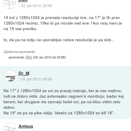
::
23. jan 2010, 23:58
19 lcd z 1280x1024 je premala resolucija imo. na 17" je lih prav
1280x1024 recimo, 19ke bi pa morale met ene 14xx vsaj meni je
na 19 vse prevlko.
to, da pa na lcdju ne uporabljas native resolucije je pa sick...
Zgodovina sprememb…
spremenilo:
jRk0
(
23. jan 2010 ob 23:58
)
Dr_M
::
24. jan 2010, 00:36
Na 17" z 1280x1024 se oci ze precej matrajo, ker je vse majhno,
tudi ce dobro vidis. Jaz avtomasko nagnem k monitorju, kadar kaj
berem, ker drugace me zacnejo bolet oci, pa na blizu vidim zelo
dobro.
Na 19" se pa ze pike vidijo. Idealni za 1280x1024 so bili 18".
Anteus