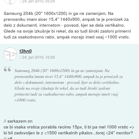
::
24. jan 2010, 03:24
Samsung 204b (20" 1600x1200) in ga ne zamenjam. Na
prenosniku imam sicer 15,4" 1440x900, ampak ta je prenizek za
delo z dokumenti, internetom - povsod, kjer se dela vertikalno.
Glede na svoje izkušnje bi rekel, da so tudi široki zasloni primerni
tudi za vsakodnevno rabo, ampak morajo imeti vsaj ~1000 vrstic.
t3hn0
::
24. jan 2010, 10:29
Samsung 204b (20" 1600x1200) in ga ne zamenjam. Na
prenosniku imam sicer 15,4" 1440x900, ampak ta je prenizek za
delo z dokumenti, internetom - povsod, kjer se dela vertikalno.
Glede na svoje izkušnje bi rekel, da so tudi široki zasloni
primerni tudi za vsakodnevno rabo, ampak morajo imeti vsaj
~1000 vrstic.
// sarkazem on
ce bi vsaka vrstica porabila recimo 15px, ti bi pa mel 1000 vrstic =>
bi bil zadovoljen le z <1500 vertikalnih pikslov...torej <24" monitor?
// off