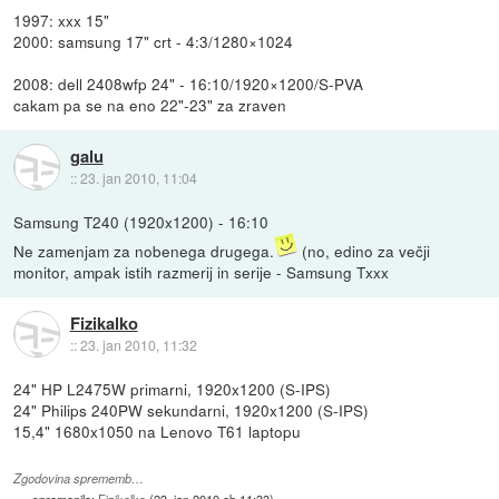
1997: xxx 15"
2000: samsung 17" crt - 4:3/1280×1024
2008: dell 2408wfp 24" - 16:10/1920×1200/S-PVA
cakam pa se na eno 22"-23" za zraven
galu
::
23. jan 2010, 11:04
Samsung T240 (1920x1200) - 16:10
Ne zamenjam za nobenega drugega.
(no, edino za večji
monitor, ampak istih razmerij in serije - Samsung Txxx
Fizikalko
::
23. jan 2010, 11:32
24" HP L2475W primarni, 1920x1200 (S-IPS)
24" Philips 240PW sekundarni, 1920x1200 (S-IPS)
15,4" 1680x1050 na Lenovo T61 laptopu
Zgodovina sprememb…
spremenilo:
Fizikalko
(
23. jan 2010 ob 11:33
)