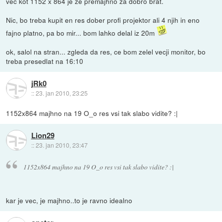
vec kot 1152 x 864 je ze premajhno za dobro brat.
Nic, bo treba kupit en res dober profi projektor ali 4 njih in eno
fajno platno, pa bo mir... bom lahko delal iz 20m
ok, salol na stran... zgleda da res, ce bom zelel vecji monitor, bo
treba presedlat na 16:10
jRk0
::
23. jan 2010, 23:25
1152x864 majhno na 19 O_o res vsi tak slabo vidite? :|
Lion29
::
23. jan 2010, 23:47
1152x864 majhno na 19 O_o res vsi tak slabo vidite? :|
kar je vec, je majhno..to je ravno idealno