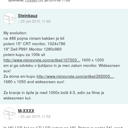
Steinkauz
::
23. jan 2010, 11:46
My evolution:
na 486 pojma nimam kakšen je bil
potem 15" CRT monitor, 1024x786
19" Dell P991 Monitor 1280x960
potem kupu za 100k sit
http://www.mimovrste.com/artikel/107003...
1600 x 1200
sm si ga odvleku v ljubljano in je men zakon monitor. Widescreen
sux!
Za doma sm kupu
http://www.mimovrste.com/artikel/265005...
,
1680 x 1050 and widescreen sux!
Za branje in špile je med 1000x bolš 4:3, edin za filme je
widescreen kul.
M-XXXX
::
23. jan 2010, 11:52
Iz 15" LCD šel na 17" LCD potem na 19". Potem je padel 24", pred