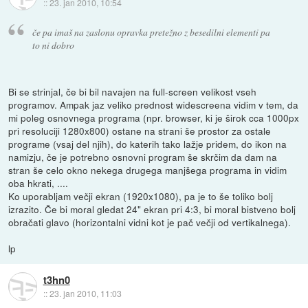
::
23. jan 2010, 10:54
če pa imaš na zaslonu opravka pretežno z besedilni elementi pa
to ni dobro
Bi se strinjal, če bi bil navajen na full-screen velikost vseh
programov. Ampak jaz veliko prednost widescreena vidim v tem, da
mi poleg osnovnega programa (npr. browser, ki je širok cca 1000px
pri resoluciji 1280x800) ostane na strani še prostor za ostale
programe (vsaj del njih), do katerih tako lažje pridem, do ikon na
namizju, če je potrebno osnovni program še skrčim da dam na
stran še celo okno nekega drugega manjšega programa in vidim
oba hkrati, ....
Ko uporabljam večji ekran (1920x1080), pa je to še toliko bolj
izrazito. Če bi moral gledat 24" ekran pri 4:3, bi moral bistveno bolj
obračati glavo (horizontalni vidni kot je pač večji od vertikalnega).
lp
t3hn0
::
23. jan 2010, 11:03