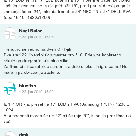
kašnim mesecem se mu je pridružil 19", pred parimi dnevi pa ga je
zamenjal še en 24", tako da trenutno 24" NEC TN + 24" DELL PVA
(oba 16:10- 1920x1200).
Nagi Bator
::
23. jan 2010, 15:05
Trenutno se vedno na dveh CRT-jih.
Dve stari 22" iiyami vision master pro 510. Eden ze konkretno
crkuje na drugem je kristalna slika.
Za filme bi mi pasal vide screen, za delo s teksti in igre pa ne! Ne
maram pa obracanja zaslona.
bluefish
::
23. jan 2010, 15:09
Iz 14" CRT-ja, prešel na 17" LCD s PVA (Samsung 173P) - 1280 x
1024.
V prihodnosti morda še ne 22" ali še raje 20", ki pa jih praktično no
več.
dmk