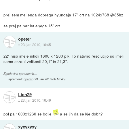
prej sem mel enga dobrega hyundaja 17" crt na 1024x768 @85hz
se prej pa par let enega 15" crt
opeter
::
23. jan 2010, 16:45
22" niso imele nikoli 1600 x 1200 pik. To nativno resolucijo so imeli
samo ekrani velikosti 20,1" in 21,3".
Zgodovina sprememb…
spremenil:
opeter
(
23. jan 2010 ob 16:45
)
Lion29
::
23. jan 2010, 16:49
pol pa 1600x1260 se bolje
a se jih da se kje dobit?
xyxyxyxy