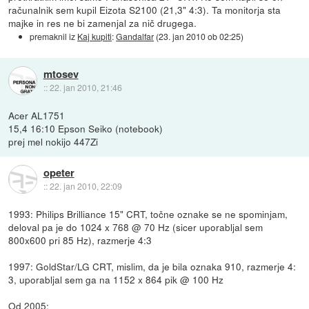
računalnik sem kupil Eizota S2100 (21,3" 4:3). Ta monitorja sta
majke in res ne bi zamenjal za nič drugega.
premaknil iz
Kaj kupiti
:
Gandalfar
(
23. jan 2010 ob 02:25
)
mtosev
::
22. jan 2010, 21:46
Acer AL1751
15,4 16:10 Epson Seiko (notebook)
prej mel nokijo 447Zi
opeter
::
22. jan 2010, 22:09
1993: Philips Brilliance 15" CRT, točne oznake se ne spominjam,
deloval pa je do 1024 x 768 @ 70 Hz (sicer uporabljal sem
800x600 pri 85 Hz), razmerje 4:3
1997: GoldStar/LG CRT, mislim, da je bila oznaka 910, razmerje 4:
3, uporabljal sem ga na 1152 x 864 pik @ 100 Hz
Od 2005: