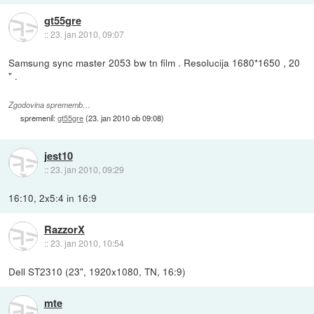
gt55gre
::
23. jan 2010, 09:07
Samsung sync master 2053 bw tn film . Resolucija 1680*1650 , 20
" .
Zgodovina sprememb…
spremenil:
gt55gre
(
23. jan 2010 ob 09:08
)
jest10
::
23. jan 2010, 09:29
16:10, 2x5:4 in 16:9
RazzorX
::
23. jan 2010, 10:54
Dell ST2310 (23", 1920x1080, TN, 16:9)
mte