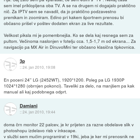
sem imel priklopljena oba TV. A se na drugem ni dogajalo praktično
nič. Za IPTV sem se navadil, da jo praktično podzavestno
premikam in zoomiram. Edino pri kakem športnem prenosu bi
občasno prišel v poštev dodaten ekran za live rezultate.
Velikost piksla mi je pomembnejša. Ko se dela kaj resnega sem za
pultom. Večinoma naslonjen v fotelju cca. 1,5-1,7 m od ekrana... Za
navigacijo pa MX Air in DinuvoMini ter občasno klasična tipkovnica.
3p
::
24. jan 2010, 19:08
En poceni 24'' LG (2452WT), 1920*1200. Poleg pa LG 1930P
1024*1280 (obrnjen pokonci). Taveliki za delo, na manjšem pa kak
manual ali kaj podobnega odprt.
Damiani
::
24. jan 2010, 19:44
doma črn monitor 22 palcev, je kr prijeten za razne obdelave slik v
photoshopu izdelavo risb v inkscape.
v službi sem mučim programirat v 19ki, jeba je ker mi prenosnik ne