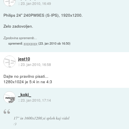
::
23. jan 2010, 16:49
Philips 24" 240PW9ES (S-IPS), 1920x1200.
Zelo zadovoljen.
Zgodovina sprememb…
spremenil:
xyxyxyxy
(
23. jan 2010 ob 16:50
)
jest10
::
23. jan 2010, 16:58
Dajte no pravilno pisati...
1280x1024 je 5:4 in ne 4:3
_koki_
::
23. jan 2010, 17:14
17" in 1600x1200,si sploh kaj videl
:)