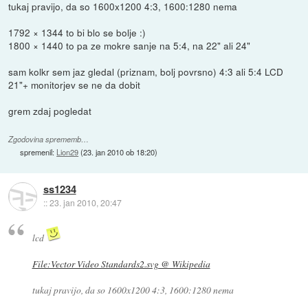
tukaj pravijo, da so 1600x1200 4:3, 1600:1280 nema
1792 × 1344 to bi blo se bolje :)
1800 × 1440 to pa ze mokre sanje na 5:4, na 22" ali 24"
sam kolkr sem jaz gledal (priznam, bolj povrsno) 4:3 ali 5:4 LCD
21"+ monitorjev se ne da dobit
grem zdaj pogledat
Zgodovina sprememb…
spremenil:
Lion29
(
23. jan 2010 ob 18:20
)
ss1234
::
23. jan 2010, 20:47
lcd
File:Vector Video Standards2.svg @ Wikipedia
tukaj pravijo, da so 1600x1200 4:3, 1600:1280 nema