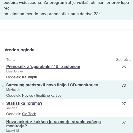
podpira widesceena. Za programirat je velik/širok monitor prov lepa
reč.
no letos bo mende nov prenosnik+upam da dve 22ki
Vredno ogleda ...
Tema
Sporočila
»
Prenosnik z 'uporabnim' 15" zaslonom
25
BlueRunner
Oddelek:
Kaj kupiti
»
Samsung predstavil novo linijo LCD-monitorjev
73
McHusch
Oddelek:
Novice
/
Grafične kartice
»
Statistika foruma?
27
sokol11
Oddelek:
Slo-Tech
»
Nova anketa: kakšno je razmerje stranic vašega
67
monitorja?
kuglvinkl