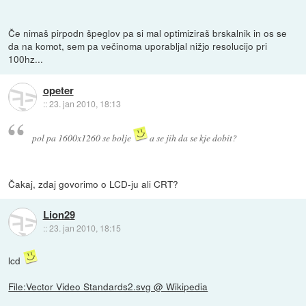
Če nimaš pirpodn špeglov pa si mal optimiziraš brskalnik in os se
da na komot, sem pa večinoma uporabljal nižjo resolucijo pri
100hz...
opeter
::
23. jan 2010, 18:13
pol pa 1600x1260 se bolje
a se jih da se kje dobit?
Čakaj, zdaj govorimo o LCD-ju ali CRT?
Lion29
::
23. jan 2010, 18:15
lcd
File:Vector Video Standards2.svg @ Wikipedia