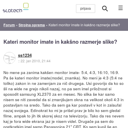
☰
Forum
»
Strojna oprema
»
Kateri monitor imate in kakšno razmerje slike?
Kateri monitor imate in kakšno razmerje slike?
ss1234
::
22. jan 2010, 21:44
No mene pa zanima kakšen monitor imate- 5:4, 4:3, 16:10, 16:9.
Pa še kateri monitor imate(model, znamka). No meni je 4:3 (5:4 ne
toliko) zakon in ne zamenjam za nič drugega. Usi govorijo da ko so
šli na wide ne grejo nikoli nazaj, no pa sem imel priložnost si
sposodit samsung XL2370 za en mesec. No slika še kar samo
nisem se niti zavedal da si zmanjšujem okna na velikost okoli 4:3 in
postavljam na sredo. Tako da sem ga kar postavil v kot in zalaufal
nazaj svojega. Edinokrat ko mi je prišel prav je bilo ko sem gledal
filme, ampak to jih itk skorej skoz na televizorju. Tako da res nevem
kaj je fora wide ekrana jaz je nisem videl. Drugače pa sem do
pretkratkim imel samo Panasonica 21" CRT. Ko sem kupil še en