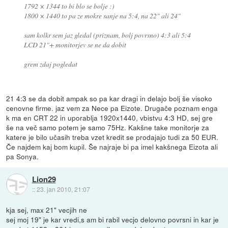
1792 × 1344 to bi blo se bolje :)
1800 × 1440 to pa ze mokre sanje na 5:4, na 22" ali 24"
sam kolkr sem jaz gledal (priznam, bolj povrsno) 4:3 ali 5:4
LCD 21"+ monitorjev se ne da dobit
grem zdaj pogledat
21 4:3 se da dobit ampak so pa kar dragi in delajo bolj še visoko
cenovne firme. jaz vem za Nece pa Eizote. Drugače poznam enga
k ma en CRT 22 in uporablja 1920x1440, vbistvu 4:3 HD, sej gre
še na več samo potem je samo 75Hz. Kakšne take monitorje za
katere je bilo učasih treba vzet kredit se prodajajo tudi za 50 EUR.
Če najdem kaj bom kupil. Še najraje bi pa imel kakšnega Eizota ali
pa Sonya.
Lion29
::
23. jan 2010, 21:07
kja sej, max 21" vecjih ne
sej moj 19" je kar vredi,s am bi rabil vecjo delovno povrsni in kar je