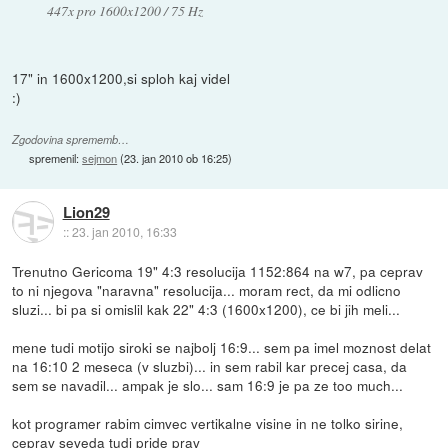
447x pro 1600x1200 / 75 Hz
17" in 1600x1200,si sploh kaj videl
:)
Zgodovina sprememb…
spremenil:
sejmon
(
23. jan 2010 ob 16:25
)
Lion29
::
23. jan 2010, 16:33
Trenutno Gericoma 19" 4:3 resolucija 1152:864 na w7, pa ceprav
to ni njegova "naravna" resolucija... moram rect, da mi odlicno
sluzi... bi pa si omislil kak 22" 4:3 (1600x1200), ce bi jih meli...
mene tudi motijo siroki se najbolj 16:9... sem pa imel moznost delat
na 16:10 2 meseca (v sluzbi)... in sem rabil kar precej casa, da
sem se navadil... ampak je slo... sam 16:9 je pa ze too much...
kot programer rabim cimvec vertikalne visine in ne tolko sirine,
ceprav seveda tudi pride prav