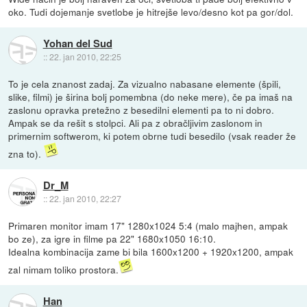
oko. Tudi dojemanje svetlobe je hitrejše levo/desno kot pa gor/dol.
Yohan del Sud
::
22. jan 2010, 22:25
To je cela znanost zadaj. Za vizualno nabasane elemente (špili,
slike, filmi) je širina bolj pomembna (do neke mere), če pa imaš na
zaslonu opravka pretežno z besedilni elementi pa to ni dobro.
Ampak se da rešit s stolpci. Ali pa z obračljivim zaslonom in
primernim softwerom, ki potem obrne tudi besedilo (vsak reader že
zna to).
Dr_M
::
22. jan 2010, 22:27
Primaren monitor imam 17" 1280x1024 5:4 (malo majhen, ampak
bo ze), za igre in filme pa 22" 1680x1050 16:10.
Idealna kombinacija zame bi bila 1600x1200 + 1920x1200, ampak
zal nimam toliko prostora.
Han