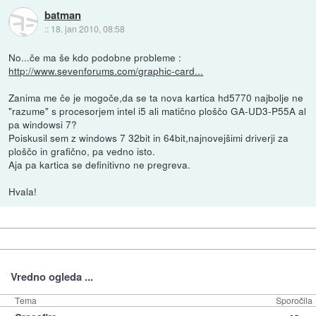
batman
::
18. jan 2010, 08:58
No...če ma še kdo podobne probleme :
http://www.sevenforums.com/graphic-card...
Zanima me če je mogoče,da se ta nova kartica hd5770 najbolje ne
"razume" s procesorjem intel i5 ali matično ploščo GA-UD3-P55A al
pa windowsi 7?
Poiskusil sem z windows 7 32bit in 64bit,najnovejšimi driverji za
ploščo in grafično, pa vedno isto.
Aja pa kartica se definitivno ne pregreva.
Hvala!
Vredno ogleda ...
Tema
Sporočila