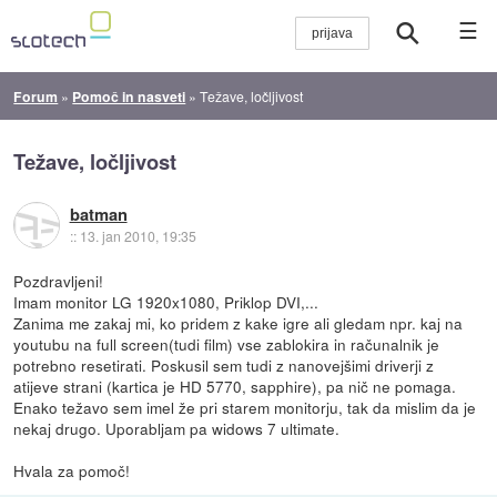
☰
Forum
»
Pomoč in nasveti
»
Težave, ločljivost
Težave, ločljivost
batman
::
13. jan 2010, 19:35
Pozdravljeni!
Imam monitor LG 1920x1080, Priklop DVI,...
Zanima me zakaj mi, ko pridem z kake igre ali gledam npr. kaj na
youtubu na full screen(tudi film) vse zablokira in računalnik je
potrebno resetirati. Poskusil sem tudi z nanovejšimi driverji z
atijeve strani (kartica je HD 5770, sapphire), pa nič ne pomaga.
Enako težavo sem imel že pri starem monitorju, tak da mislim da je
nekaj drugo. Uporabljam pa widows 7 ultimate.
Hvala za pomoč!