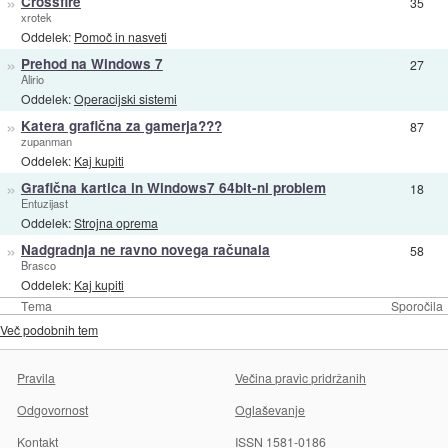
»
Crossfire
35
xrotek
Oddelek:
Pomoč in nasveti
»
Prehod na Windows 7
27
Alirio
Oddelek:
Operacijski sistemi
»
Katera grafična za gamerja???
87
zupanman
Oddelek:
Kaj kupiti
»
Grafična kartica in Windows7 64bit-ni problem
18
Entuzijast
Oddelek:
Strojna oprema
»
Nadgradnja ne ravno novega računala
58
Brasco
Oddelek:
Kaj kupiti
Tema
Sporočila
Več podobnih tem
Pravila
Večina pravic pridržanih
Odgovornost
Oglaševanje
Kontakt
ISSN 1581-0186