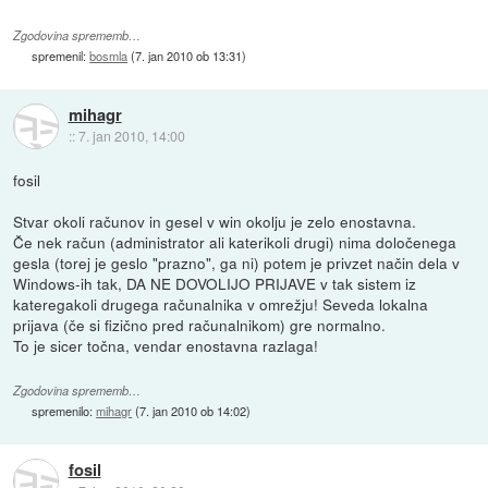
Zgodovina sprememb…
spremenil:
bosmla
(
7. jan 2010 ob 13:31
)
mihagr
::
7. jan 2010, 14:00
fosil
Stvar okoli računov in gesel v win okolju je zelo enostavna.
Če nek račun (administrator ali katerikoli drugi) nima določenega
gesla (torej je geslo "prazno", ga ni) potem je privzet način dela v
Windows-ih tak, DA NE DOVOLIJO PRIJAVE v tak sistem iz
kateregakoli drugega računalnika v omrežju! Seveda lokalna
prijava (če si fizično pred računalnikom) gre normalno.
To je sicer točna, vendar enostavna razlaga!
Zgodovina sprememb…
spremenilo:
mihagr
(
7. jan 2010 ob 14:02
)
fosil