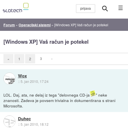
☰
Forum
»
Operacijski sistemi
»
[Windows XP] Vaš račun je potekel
[Windows XP] Vaš račun je potekel
3
»
«
1
2
Wox
::
5. jan 2010, 17:24
LOL. Daj, ata, ne delaj iz tega "delovnega CD-ja
" neke
znanosti. Zadeva je povsem trivialna in dokumentirana s strani
Microsofta.
Duhec
::
5. jan 2010, 18:12