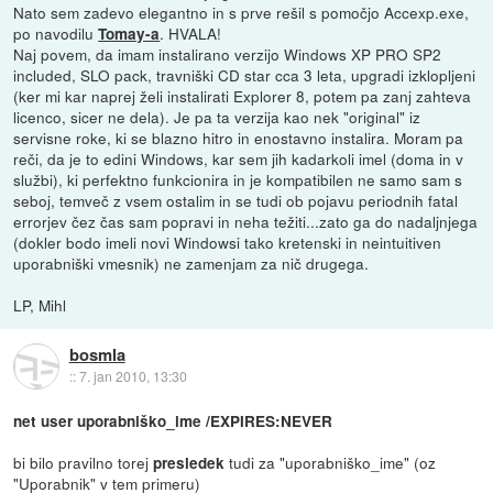
Nato sem zadevo elegantno in s prve rešil s pomočjo Accexp.exe,
po navodilu
. HVALA!
Tomay-a
Naj povem, da imam instalirano verzijo Windows XP PRO SP2
included, SLO pack, travniški CD star cca 3 leta, upgradi izklopljeni
(ker mi kar naprej želi instalirati Explorer 8, potem pa zanj zahteva
licenco, sicer ne dela). Je pa ta verzija kao nek "original" iz
servisne roke, ki se blazno hitro in enostavno instalira. Moram pa
reči, da je to edini Windows, kar sem jih kadarkoli imel (doma in v
službi), ki perfektno funkcionira in je kompatibilen ne samo sam s
seboj, temveč z vsem ostalim in se tudi ob pojavu periodnih fatal
errorjev čez čas sam popravi in neha težiti...zato ga do nadaljnjega
(dokler bodo imeli novi Windowsi tako kretenski in neintuitiven
uporabniški vmesnik) ne zamenjam za nič drugega.
LP, Mihl
bosmla
::
7. jan 2010, 13:30
net user uporabniško_ime /EXPIRES:NEVER
bi bilo pravilno torej
tudi za "uporabniško_ime" (oz
presledek
"Uporabnik" v tem primeru)