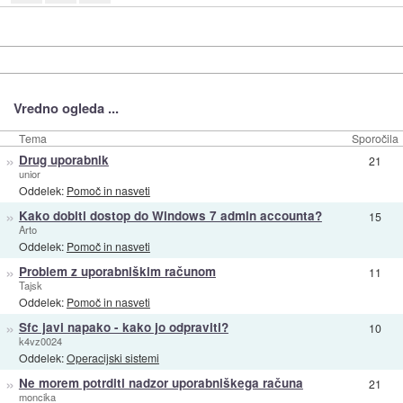
Vredno ogleda ...
Tema
Sporočila
»
Drug uporabnik
21
unior
Oddelek:
Pomoč in nasveti
»
Kako dobiti dostop do Windows 7 admin accounta?
15
Arto
Oddelek:
Pomoč in nasveti
»
Problem z uporabniškim računom
11
Tajsk
Oddelek:
Pomoč in nasveti
»
Sfc javi napako - kako jo odpraviti?
10
k4vz0024
Oddelek:
Operacijski sistemi
»
Ne morem potrditi nadzor uporabniškega računa
21
moncika