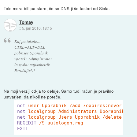
Tole mora biti pa staro, če so DNS-ji še tastari od Siola.
Tomay
::
5. jan 2010, 18:15
Kaj pa takole....
CTRL+ALT+DEL
pobrišeš Uporabnik
vneseš : Administrator
in geslo: najtsobcirik
Poročajte!!!
Na moji verziji cd-ja to deluje. Samo tudi račun je pravilno
ustvarjen, da nikoli ne poteče.
net
user Uporabnik /add /expires:never
net
localgroup Administrators Uporabnik /ad
net
localgroup Users Uporabnik /delete
REGEDIT
/S autologon.reg
EXIT