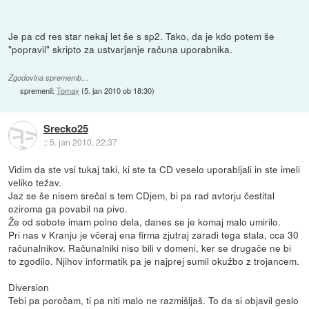
Je pa cd res star nekaj let še s sp2. Tako, da je kdo potem še
"popravil" skripto za ustvarjanje računa uporabnika.
Zgodovina sprememb…
spremenil:
Tomay
(
5. jan 2010 ob 18:30
)
Srecko25
::
5. jan 2010, 22:37
Vidim da ste vsi tukaj taki, ki ste ta CD veselo uporabljali in ste imeli
veliko težav.
Jaz se še nisem srečal s tem CDjem, bi pa rad avtorju čestital
oziroma ga povabil na pivo.
Že od sobote imam polno dela, danes se je komaj malo umirilo.
Pri nas v Kranju je včeraj ena firma zjutraj zaradi tega stala, cca 30
računalnikov. Računalniki niso bili v domeni, ker se drugače ne bi
to zgodilo. Njihov informatik pa je najprej sumil okužbo z trojancem.
Diversion
Tebi pa poročam, ti pa niti malo ne razmišljaš. To da si objavil geslo