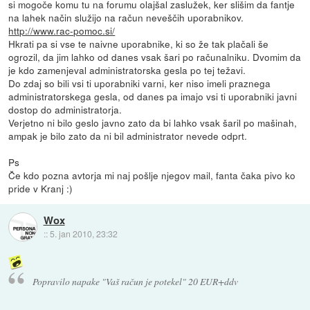
si mogoče komu tu na forumu olajšal zaslužek, ker slišim da fantje
na lahek način služijo na račun neveščih uporabnikov.
http://www.rac-pomoc.si/
Hkrati pa si vse te naivne uporabnike, ki so že tak plačali še
ogrozil, da jim lahko od danes vsak šari po računalniku. Dvomim da
je kdo zamenjeval administratorska gesla po tej težavi.
Do zdaj so bili vsi ti uporabniki varni, ker niso imeli praznega
administratorskega gesla, od danes pa imajo vsi ti uporabniki javni
dostop do administratorja.
Verjetno ni bilo geslo javno zato da bi lahko vsak šaril po mašinah,
ampak je bilo zato da ni bil administrator nevede odprt.
Ps
Če kdo pozna avtorja mi naj pošlje njegov mail, fanta čaka pivo ko
pride v Kranj :)
Wox
::
5. jan 2010, 23:32
Popravilo napake "Vaš račun je potekel" 20 EUR+ddv