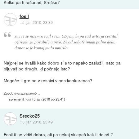
Kolko pa ti računaš, Srečko?
fosil
::
5. jan 2010, 23:39
Jaz se še nisem srečal s tem CDjem, bi pa rad avtorju čestital
oziroma ga povabil na pivo. Že od sobote imam polno dela,
danes se je komaj malo umirilo.
Najprej se hvališ kako dobro si s to napako zaslužil, nato pa
pljuvaš po drugih, ki počnejo isto?
Mogoče ti gre pa v resnici v nos konkurenca?
Zgodovina sprememb…
spremenil:
fosil
(
5. jan 2010 ob 23:41
)
Srecko25
::
5. jan 2010, 23:49
Fosil ti ne vidiš dobro, ali pa nekaj sklepaš kak ti delaš ?