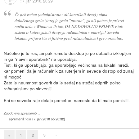
::
7. jan 2010, 20:29
Če nek račun (administrator ali katerikoli drugi) nima
določenega gesla (torej je geslo "prazno", ga ni) potem je privzet
način dela v Windows-ih tak, DA NE DOVOLIJO PRIJAVE v tak
sistem iz kateregakoli drugega računalnika v omrežju! Seveda
lokalna prijava (če si fizično pred računalnikom) gre normalno.
Načelno je to res, ampak remote desktop je po defaultu izklopljen
in ga "naivni uporabnik" ne uporablja.
Tisti, ki ga uporabljajo, ga uporabljajo večinoma na lokalni mreži,
kar pomeni da je računalnik za ruterjem in seveda dostop od zunaj
ni mogoč.
Zato je neumnost govorit da je sedaj na stežaj odprtih polno
računalnikov po sloveniji.
Eni se seveda raje delajo pametne, namesto da bi malo pomislili.
Zgodovina sprememb…
spremenil:
fosil
(
7. jan 2010 ob 20:32
)
3
»
«
1
2