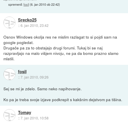
spremenil:
fosil
(
6. jan 2010 ob 22:42
)
Srecko25
::
6. jan 2010, 23:42
Osnov Windows okolja res ne mislim razlagat to si pojdi sam na
google pogledat.
Drugače pa za to obstajajo drugi forumi. Tukaj bi se naj
razpravljajo na malo višjem nivoju, ne pa da bomo prazno slamo
mlatili.
fosil
::
7. jan 2010, 09:26
Sej se mi je zdelo. Samo neko napihovanje.
Ko pa je treba svoje izjave podkrepit s kakšnim dejstvom pa tišina.
Tomay
::
7. jan 2010, 10:58