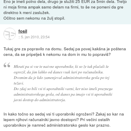
Eno je imeti polno dela, drugo je služiti 25 EUR za 5min dela. Tretjo
ni moja firma ampak samo delam na firmi, to še ne pomeni da gre
direktno k meni zaslužek.
Očitno sem nekomu na žulj stopil.
fosil
::
5. jan 2010, 23:54
Tukaj gre za popravilo na domu. Sedaj pa povej kakšna je poštena
cena, da se pripelješ k nekomu na dom in mu to popraviš?
Hkrati pa si vse te naivne uporabnike, ki so že tak plačali še
ogrozil, da jim lahko od danes vsak šari po računalniku.
Dvomim da je kdo zamenjeval administratorska gesla po tej
težavi.
Do zdaj so bili vsi ti uporabniki varni, ker niso imeli praznega
administratorskega gesla, od danes pa imajo vsi ti uporabniki
javni dostop do administratorja.
In kako točno so sedaj vsi ti uporabniki ogroženi? Zakaj so kar na
lepem njihovi računalniki javno dostopni? Pri večini ostalih
uporabnikov je namreč administratorsko geslo kar prazno.