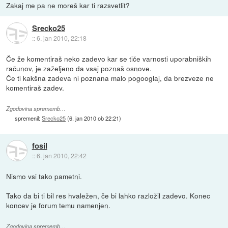
Zakaj me pa ne moreš kar ti razsvetlit?
Srecko25
::
6. jan 2010, 22:18
Če že komentiraš neko zadevo kar se tiče varnosti uporabniških
računov, je zaželjeno da vsaj poznaš osnove.
Če ti kakšna zadeva ni poznana malo pogooglaj, da brezveze ne
komentiraš zadev.
Zgodovina sprememb…
spremenil:
Srecko25
(
6. jan 2010 ob 22:21
)
fosil
::
6. jan 2010, 22:42
Nismo vsi tako pametni.
Tako da bi ti bil res hvaležen, če bi lahko razložil zadevo. Konec
koncev je forum temu namenjen.
Zgodovina sprememb…