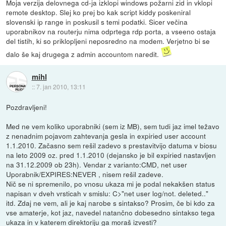
Moja verzija delovnega cd-ja izklopi windows požarni zid in vklopi
remote desktop. Slej ko prej bo kak script kiddy poskeniral
slovenski ip range in poskusil s temi podatki. Sicer večina
uporabnikov na routerju nima odprtega rdp porta, a vseeno ostaja
del tistih, ki so priklopljeni neposredno na modem. Verjetno bi se
dalo še kaj drugega z admin accountom naredit.
mihl
::
7. jan 2010, 13:11
Pozdravljeni!
Med ne vem koliko uporabniki (sem iz MB), sem tudi jaz imel težavo
z nenadnim pojavom zahtevanja gesla in expiried user account
1.1.2010. Začasno sem rešil zadevo s prestavitvijo datuma v biosu
na leto 2009 oz. pred 1.1.2010 (dejansko je bil expiried nastavljen
na 31.12.2009 ob 23h). Vendar z varianto:CMD, net user
Uporabnik/EXPIRES:NEVER , nisem rešil zadeve.
Nič se ni spremenilo, po vnosu ukaza mi je podal nekakšen status
napisan v dveh vrsticah v smislu: C>"net user log/not. deleted.."
itd. Zdaj ne vem, ali je kaj narobe s sintakso? Prosim, če bi kdo za
vse amaterje, kot jaz, navedel natančno dobesedno sintakso tega
ukaza in v katerem direktoriju ga moraš izvesti?