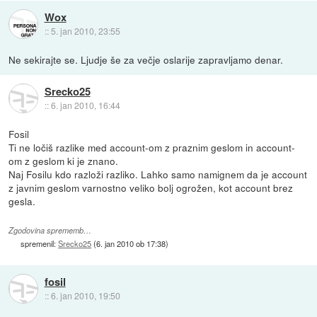
Wox
::
5. jan 2010, 23:55
Ne sekirajte se. Ljudje še za večje oslarije zapravljamo denar.
Srecko25
::
6. jan 2010, 16:44
Fosil
Ti ne ločiš razlike med account-om z praznim geslom in account-
om z geslom ki je znano.
Naj Fosilu kdo razloži razliko. Lahko samo namignem da je account
z javnim geslom varnostno veliko bolj ogrožen, kot account brez
gesla.
Zgodovina sprememb…
spremenil:
Srecko25
(
6. jan 2010 ob 17:38
)
fosil
::
6. jan 2010, 19:50