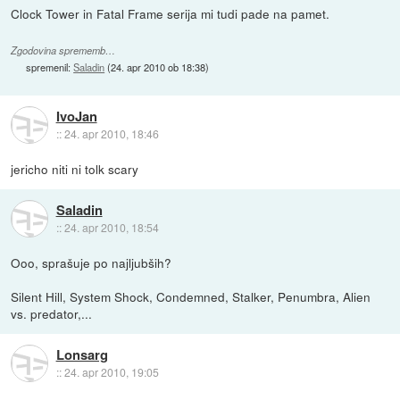
Clock Tower in Fatal Frame serija mi tudi pade na pamet.
Zgodovina sprememb…
spremenil:
Saladin
(
24. apr 2010 ob 18:38
)
IvoJan
::
24. apr 2010, 18:46
jericho niti ni tolk scary
Saladin
::
24. apr 2010, 18:54
Ooo, sprašuje po najljubših?
Silent Hill, System Shock, Condemned, Stalker, Penumbra, Alien
vs. predator,...
Lonsarg
::
24. apr 2010, 19:05