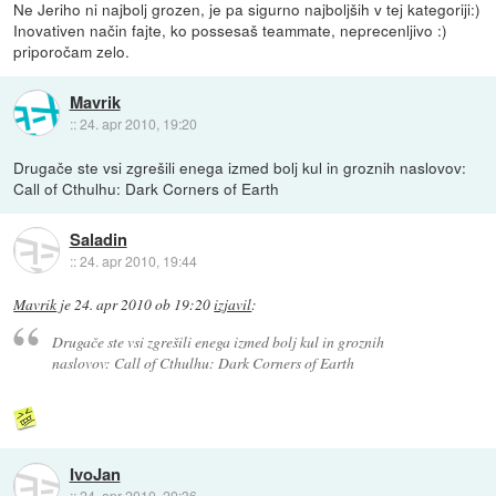
Ne Jeriho ni najbolj grozen, je pa sigurno najboljših v tej kategoriji:)
Inovativen način fajte, ko possesaš teammate, neprecenljivo :)
priporočam zelo.
Mavrik
::
24. apr 2010, 19:20
Drugače ste vsi zgrešili enega izmed bolj kul in groznih naslovov:
Call of Cthulhu: Dark Corners of Earth
Saladin
::
24. apr 2010, 19:44
Mavrik
je
24. apr 2010 ob 19:20
izjavil
:
Drugače ste vsi zgrešili enega izmed bolj kul in groznih
naslovov: Call of Cthulhu: Dark Corners of Earth
IvoJan
::
24. apr 2010, 20:36