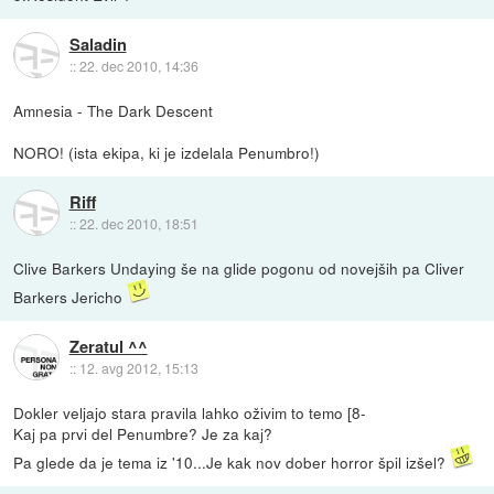
Saladin
::
22. dec 2010, 14:36
Amnesia - The Dark Descent
NORO! (ista ekipa, ki je izdelala Penumbro!)
Riff
::
22. dec 2010, 18:51
Clive Barkers Undaying še na glide pogonu od novejših pa Cliver
Barkers Jericho
Zeratul ^^
::
12. avg 2012, 15:13
Dokler veljajo stara pravila lahko oživim to temo [8-
Kaj pa prvi del Penumbre? Je za kaj?
Pa glede da je tema iz '10...Je kak nov dober horror špil izšel?