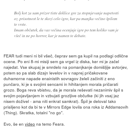
Bolj kot za sam prizor tiste deklice gre za stopnjevanje napetosti
oz. prisotnost le te skozi celo igro, kar pa manjka večino špilom
te vrste.
Imam občutek, da vas večina ocenjuje igre po tem koliko vam je
všeč in ne po horror, kar je namen te debate.
FEAR tudi meni ni bil všeč, čeprav sem ga kupil na podlagi odlične
ocene. Po eni 8-mi misiji sem ga vrgel iz diska, ker mi je začel
najedat. Vse skupaj je smrdelo na pomanjkanje domišljije avtorjev,
potem so pa slab dizajn levelov in v naprej pričakovane
duhamorne napade enainistih sovragov želeli začiniti z eno
punčaro, ki je s svojimi sencami in hihitanjem morala pričarati
grozo. Boga reva vbistvu, da je morala reševati nezanimiv špil s
svojim pojavljanjem in vzbujati grozljive občutke (ki jih vsaj jaz
nisem doživel - ama niti enkrat samkrat). Špil je deloval tako
prisiljeno kot da bi te v Mirrors Edge lovila ona roka iz Addamsovih
(Thing). Skratka, totalni "no go".
Evo, še en
video
na temo Feara.