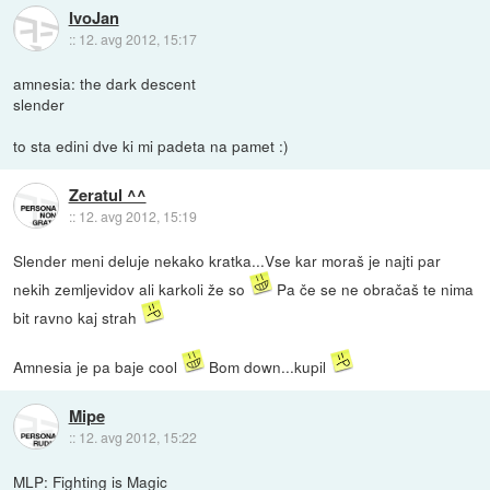
IvoJan
::
12. avg 2012, 15:17
amnesia: the dark descent
slender
to sta edini dve ki mi padeta na pamet :)
Zeratul ^^
::
12. avg 2012, 15:19
Slender meni deluje nekako kratka...Vse kar moraš je najti par
nekih zemljevidov ali karkoli že so
Pa če se ne obračaš te nima
bit ravno kaj strah
Amnesia je pa baje cool
Bom down...kupil
Mipe
::
12. avg 2012, 15:22
MLP: Fighting is Magic