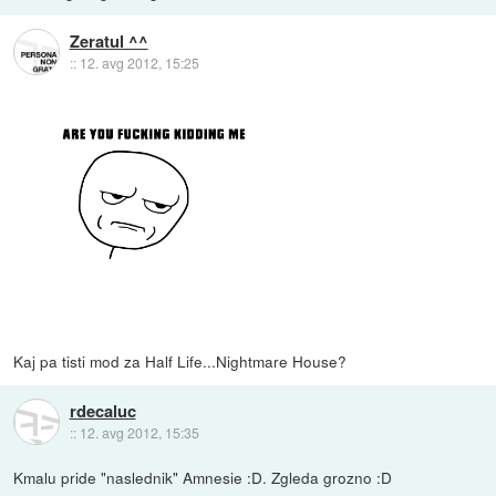
Zeratul ^^
::
12. avg 2012, 15:25
Kaj pa tisti mod za Half Life...Nightmare House?
rdecaluc
::
12. avg 2012, 15:35
Kmalu pride "naslednik" Amnesie :D. Zgleda grozno :D