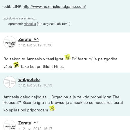
edit: LINK
http://www.nextfrictionalgame.com/
Zgodovina sprememb…
spremenil:
rdecaluc
(
12. avg 2012 ob 15:40
)
Zeratul ^^
::
12. avg 2012, 15:36
Bo zakon to Amnesio v temi igrat
Pri fearu mi je pa zgodba
všeč
Tako kot pri Silent Hillu..
wnbpotato
::
12. avg 2012, 16:13
Amnesia dalec najbolsa... Drgac pa a je ze kdo probal igrat The
House 2? Sicer je igra na browserju ampak ce se hoces res usrat
ko spilas pol priporocam
Zeratul ^^
::
12. avg 2012, 16:17