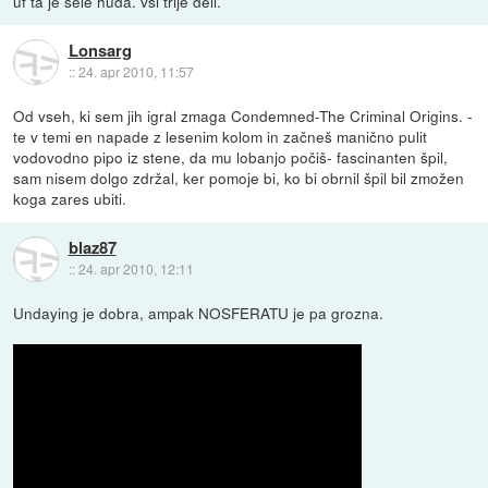
uf ta je šele huda. vsi trije deli.
Lonsarg
::
24. apr 2010, 11:57
Od vseh, ki sem jih igral zmaga Condemned-The Criminal Origins. -
te v temi en napade z lesenim kolom in začneš manično pulit
vodovodno pipo iz stene, da mu lobanjo počiš- fascinanten špil,
sam nisem dolgo zdržal, ker pomoje bi, ko bi obrnil špil bil zmožen
koga zares ubiti.
blaz87
::
24. apr 2010, 12:11
Undaying je dobra, ampak NOSFERATU je pa grozna.