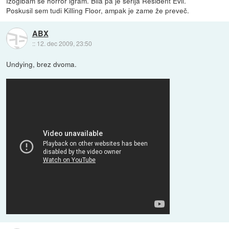
Izogibam se horror igram. Bila pa je serija Resident Evil.
Poskusil sem tudi Killing Floor, ampak je zame že preveč.
ABX
::
12. dec 2009, 23:50
Undying, brez dvoma.