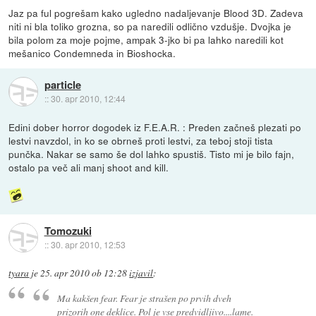
Jaz pa ful pogrešam kako ugledno nadaljevanje Blood 3D. Zadeva
niti ni bla toliko grozna, so pa naredili odlično vzdušje. Dvojka je
bila polom za moje pojme, ampak 3-jko bi pa lahko naredili kot
mešanico Condemneda in Bioshocka.
particle
::
30. apr 2010, 12:44
Edini dober horror dogodek iz F.E.A.R. : Preden začneš plezati po
lestvi navzdol, in ko se obrneš proti lestvi, za teboj stoji tista
punčka. Nakar se samo še dol lahko spustiš. Tisto mi je bilo fajn,
ostalo pa več ali manj shoot and kill.
Tomozuki
::
30. apr 2010, 12:53
tyara
je
25. apr 2010 ob 12:28
izjavil
:
Ma kakšen fear. Fear je strašen po prvih dveh
prizorih one deklice. Pol je vse predvidljivo....lame.