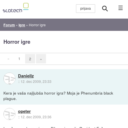
☰
Forum
»
Igre
»
Horror igre
Horror igre
«
1
2
»
Daniellz
::
12. dec 2009, 23:33
Kera je vaša najljubša horror igra? Moja je Phenumbria black
plague.
opeter
::
12. dec 2009, 23:36