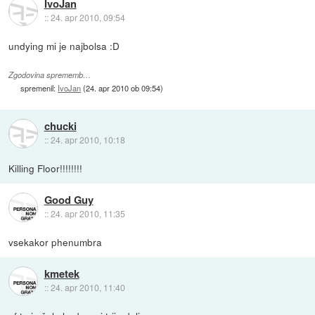
IvoJan
::
24. apr 2010, 09:54
undying mi je najbolsa :D
Zgodovina sprememb…
spremenil:
IvoJan
(
24. apr 2010 ob 09:54
)
chucki
::
24. apr 2010, 10:18
Killing Floor!!!!!!!!
Good Guy
::
24. apr 2010, 11:35
vsekakor phenumbra
kmetek
::
24. apr 2010, 11:40