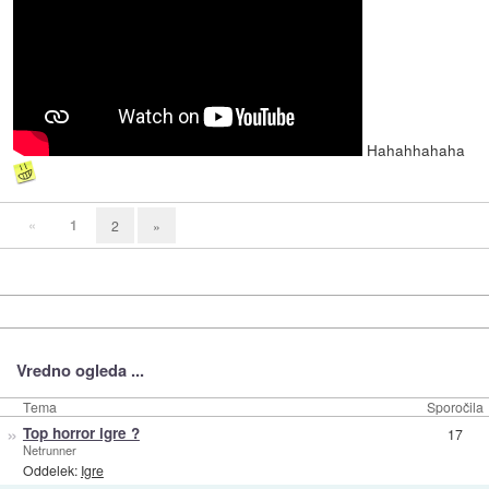
Hahahhahaha
«
1
2
»
Vredno ogleda ...
Tema
Sporočila
»
Top horror igre ?
17
Netrunner
Oddelek:
Igre