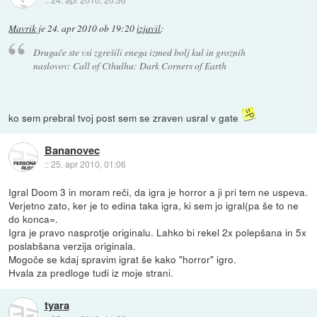
Mavrik
je
24. apr 2010 ob 19:20
izjavil
:
Drugače ste vsi zgrešili enega izmed bolj kul in groznih
naslovov: Call of Cthulhu: Dark Corners of Earth
ko sem prebral tvoj post sem se zraven usral v gate
Bananovec
::
25. apr 2010, 01:06
Igral Doom 3 in moram reči, da igra je horror a ji pri tem ne uspeva.
Verjetno zato, ker je to edina taka igra, ki sem jo igral(pa še to ne
do konca=.
Igra je pravo nasprotje originalu. Lahko bi rekel 2x polepšana in 5x
poslabšana verzija originala.
Mogoče se kdaj spravim igrat še kako "horror" igro.
Hvala za predloge tudi iz moje strani.
tyara