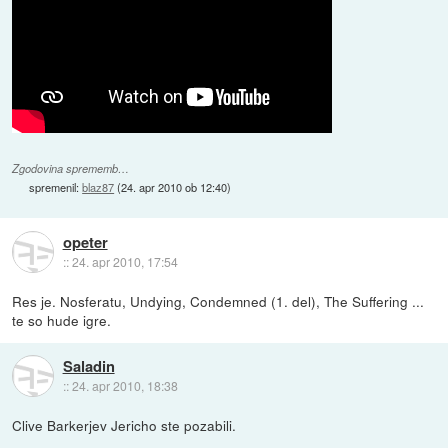
Zgodovina sprememb…
spremenil:
blaz87
(
24. apr 2010 ob 12:40
)
opeter
::
24. apr 2010, 17:54
Res je. Nosferatu, Undying, Condemned (1. del), The Suffering ...
te so hude igre.
Saladin
::
24. apr 2010, 18:38
Clive Barkerjev Jericho ste pozabili.