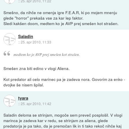
::
25. apr 2010, 11:22
Smešno, da nihče ne omenja igre F.E.A.R, ki po mojem mnenju
glede "horror" prekaša vse za kar lep faktor.
Sledi kakšen doom, medtem ko je AVP prej smešen kot strašen.
Saladin
::
25. apr 2010, 11:33
medtem ko je AVP prej smešen kot strašen.
Smešen zna biti edino v vlogi Aliena.
Kot predator ali celo marinec pa je zadeva nora. Govorim za enko -
dvojke še nisem špilal.
tyara
::
25. apr 2010, 11:42
Saladin deloma se strinjam, mogoče sem preveč posplošil. V vlogi
marinca je zadeva kar v redu, se strinjam za aliena, glede
predatorja je pa tako, da je premočan lik in ti tako rekoč nihče kaj