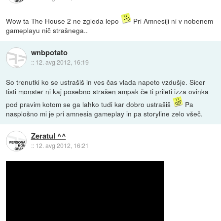
Wow ta The House 2 ne zgleda lepo
Pri Amnesiji ni v nobenem
gameplayu nič strašnega..
wnbpotato
::
12. avg 2012, 16:19
So trenutki ko se ustrašiš in ves čas vlada napeto vzdušje. Sicer
tisti monster ni kaj posebno strašen ampak če ti prileti izza ovinka
pod pravim kotom se ga lahko tudi kar dobro ustrašiš
Pa
nasplošno mi je pri amnesia gameplay in pa storyline zelo všeč.
Zeratul ^^
::
12. avg 2012, 16:21