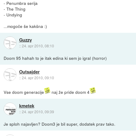
- Penumbra serija
- The Thing
- Undying
...mogoče še kakšna :)
Guzzy
::
24. apr 2010, 08:10
Doom 95 hahah to je itak edina ki sem jo igral (horror)
Outsajder
::
24. apr 2010, 09:10
Vse doom generacije
naj že pride doom 4
kmetek
::
24. apr 2010, 09:39
Je sploh najavljen? Doom3 je bil super, dodatek prav tako.