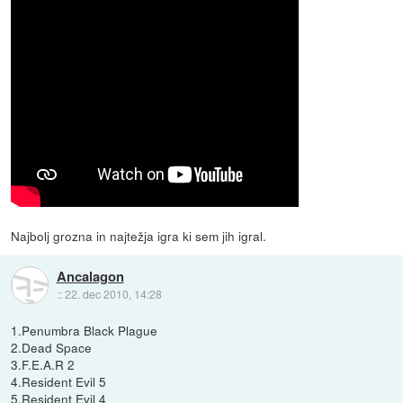
Najbolj grozna in najtežja igra ki sem jih igral.
Ancalagon
::
22. dec 2010, 14:28
1.Penumbra Black Plague
2.Dead Space
3.F.E.A.R 2
4.Resident Evil 5
5.Resident Evil 4