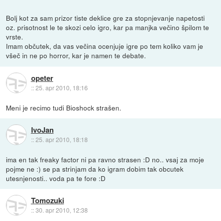
Bolj kot za sam prizor tiste deklice gre za stopnjevanje napetosti
oz. prisotnost le te skozi celo igro, kar pa manjka večino špilom te
vrste.
Imam občutek, da vas večina ocenjuje igre po tem koliko vam je
všeč in ne po horror, kar je namen te debate.
opeter
::
25. apr 2010, 18:16
Meni je recimo tudi Bioshock strašen.
IvoJan
::
25. apr 2010, 18:18
ima en tak freaky factor ni pa ravno strasen :D no.. vsaj za moje
pojme ne :) se pa strinjam da ko igram dobim tak obcutek
utesnjenosti.. voda pa te fore :D
Tomozuki
::
30. apr 2010, 12:38