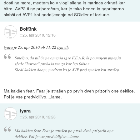
dosti ne more, medtem ko v vlogi aliena in marinca crkneš kar
hitro. AVP2 ti ne priporočam, ker je tako beden in neprimerno
slabši od AVP1 kot nadaljevanja od SOldier of fortune.
Bolf3nk
::
25. apr 2010, 12:16
tyara
je
25. apr 2010 ob 11:22
izjavil
:
Smešno, da nihče ne omenja igre F.E.A.R, ki po mojem mnenju
glede "horror" prekaša vse za kar lep faktor.
Sledi kakšen doom, medtem ko je AVP prej smešen kot strašen.
Ma kakšen fear. Fear je strašen po prvih dveh prizorih one deklice.
Pol je vse predvidljivo....lame.
tyara
::
25. apr 2010, 12:28
Ma kakšen fear. Fear je strašen po prvih dveh prizorih one
deklice. Pol je vse predvidljivo....lame.