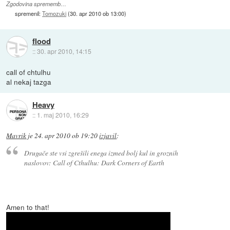
Zgodovina sprememb…
spremenil:
Tomozuki
(
30. apr 2010 ob 13:00
)
flood
::
30. apr 2010, 14:15
call of chtulhu
al nekaj tazga
Heavy
::
1. maj 2010, 16:29
Mavrik
je
24. apr 2010 ob 19:20
izjavil
:
Drugače ste vsi zgrešili enega izmed bolj kul in groznih
naslovov: Call of Cthulhu: Dark Corners of Earth
Amen to that!