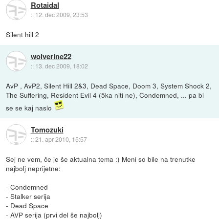
Rotaidal
::
12. dec 2009, 23:53
Silent hill 2
wolverine22
::
13. dec 2009, 18:02
AvP , AvP2, Silent Hill 2&3, Dead Space, Doom 3, System Shock 2,
The Suffering, Resident Evil 4 (5ka niti ne), Condemned, ... pa bi
se se kaj naslo
Tomozuki
::
21. apr 2010, 15:57
Sej ne vem, če je še aktualna tema :) Meni so bile na trenutke
najbolj neprijetne:
- Condemned
- Stalker serija
- Dead Space
- AVP serija (prvi del še najbolj)