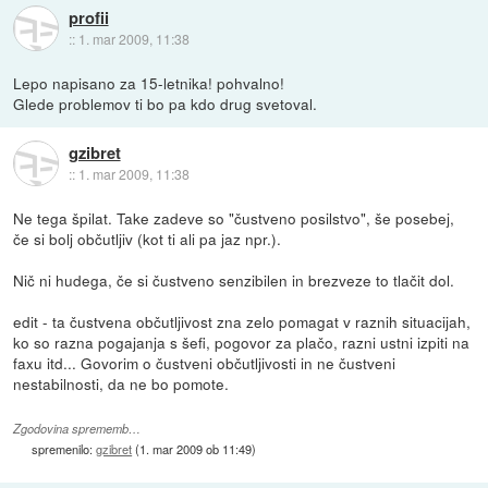
profii
::
1. mar 2009, 11:38
Lepo napisano za 15-letnika! pohvalno!
Glede problemov ti bo pa kdo drug svetoval.
gzibret
::
1. mar 2009, 11:38
Ne tega špilat. Take zadeve so "čustveno posilstvo", še posebej,
če si bolj občutljiv (kot ti ali pa jaz npr.).
Nič ni hudega, če si čustveno senzibilen in brezveze to tlačit dol.
edit - ta čustvena občutljivost zna zelo pomagat v raznih situacijah,
ko so razna pogajanja s šefi, pogovor za plačo, razni ustni izpiti na
faxu itd... Govorim o čustveni občutljivosti in ne čustveni
nestabilnosti, da ne bo pomote.
Zgodovina sprememb…
spremenilo:
gzibret
(
1. mar 2009 ob 11:49
)