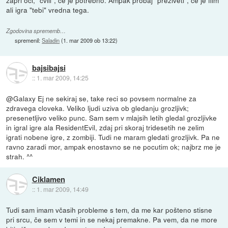
ali igra "tebi" vredna tega.
Zgodovina sprememb…
spremenil:
Saladin
(
1. mar 2009 ob 13:22
)
bajsibajsi
::
1. mar 2009, 14:25
@Galaxy Ej ne sekiraj se, take reci so povsem normalne za
zdravega cloveka. Veliko ljudi uziva ob gledanju grozljivk;
presenetljivo veliko punc. Sam sem v mlajsih letih gledal grozljivke
in igral igre ala ResidentEvil, zdaj pri skoraj tridesetih ne zelim
igrati nobene igre, z zombiji. Tudi ne maram gledati grozljivk. Pa ne
ravno zaradi mor, ampak enostavno se ne pocutim ok; najbrz me je
strah. ^^
Ciklamen
::
1. mar 2009, 14:49
Tudi sam imam včasih probleme s tem, da me kar pošteno stisne
pri srcu, če sem v temi in se nekaj premakne. Pa vem, da ne more