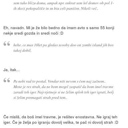
sem tako blizu doma, ampak npr. enkrat sem šel domov ob pol 1-
ih skozi pokopališče in sn biu celi paničen. Nikoli več..
Eh, navadn. Mi je že bilo bedno da imam avto s samo 55 konji
nekje sredi gozda in sredi noči :D
hehe. ce mas 10let pa gledas scooby doo on zombi island jih bos
takoj dobil,
Ja, itak...
Pa nebi rad to postal. Vendar niti nevem s čem naj začnem..
Mene je res strah, da ne bom mogel zaspati/ da bom imel travme
zaradi teh iger. Najvrjetneje si ne želim sploh teh iger igrati, bolj
si želim premagati strah pred tem..
Če misliš, da boš imel travme, je rešitev enostavna. Ne igraj teh
iger. Če je želja po igranju dovolj velika, te pač ni dovolj strah :D