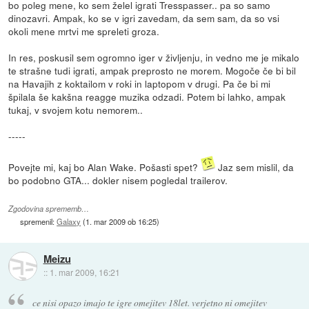
bo poleg mene, ko sem želel igrati Tresspasser.. pa so samo
dinozavri. Ampak, ko se v igri zavedam, da sem sam, da so vsi
okoli mene mrtvi me spreleti groza.
In res, poskusil sem ogromno iger v življenju, in vedno me je mikalo
te strašne tudi igrati, ampak preprosto ne morem. Mogoče če bi bil
na Havajih z koktailom v roki in laptopom v drugi. Pa če bi mi
špilala še kakšna reagge muzika odzadi. Potem bi lahko, ampak
tukaj, v svojem kotu nemorem..
-----
Povejte mi, kaj bo Alan Wake. Pošasti spet?
Jaz sem mislil, da
bo podobno GTA... dokler nisem pogledal trailerov.
Zgodovina sprememb…
spremenil:
Galaxy
(
1. mar 2009 ob 16:25
)
Meizu
::
1. mar 2009, 16:21
ce nisi opazo imajo te igre omejitev 18let. verjetno ni omejitev