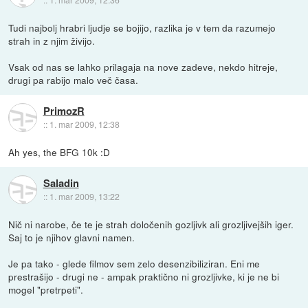
Tudi najbolj hrabri ljudje se bojijo, razlika je v tem da razumejo
strah in z njim živijo.
Vsak od nas se lahko prilagaja na nove zadeve, nekdo hitreje,
drugi pa rabijo malo več časa.
PrimozR
::
1. mar 2009, 12:38
Ah yes, the BFG 10k :D
Saladin
::
1. mar 2009, 13:22
Nič ni narobe, če te je strah določenih gozljivk ali grozljivejših iger.
Saj to je njihov glavni namen.
Je pa tako - glede filmov sem zelo desenzibiliziran. Eni me
prestrašijo - drugi ne - ampak praktično ni grozljivke, ki je ne bi
mogel "pretrpeti".