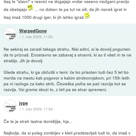
itaq te "stavri" v resnici ne dogajajo vndar vseeno možgani pravijo
da obstajajo
... no doben te pa tut ne sili, da jih moreš igrat in
itaq imaš 1000 drugi iger, ki jih lahko igraš
WarpedGone
::
1. mar 2009, 11:50
Ne sekiraj se zaradi takega strahu. Nisi edini, si le dovolj pogumen
da to priznaš. Enostavno se zabavaj s stvarmi, ki so ti všeč in te ne
strašijo. Jih je dovolj.
Glede strahu, ki ga občutiš v temi: če bo prisoten tudi čez 5 let bo
morda na mestu kak pogovor s kakim strokovnjakom, pri 15ih letih
pa ni razloga za kako skrb. Človeška psiha se pač razvija kot se
razvija. Vsi gremo skozi to, z leti pa se stvar spremeni.
jype
::
1. mar 2009, 11:54
Če te je strah lastne domišljije, hja...
Najbolje, da si poleg zombijev v kleti predstavljaš tudi to, da imaš v