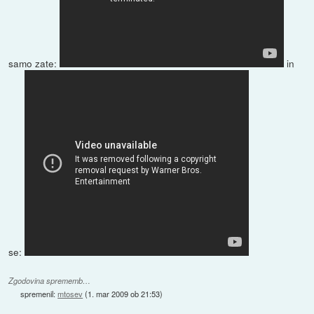
samo zate:
in
se:
Zgodovina sprememb…
spremenil:
mtosev
(
1. mar 2009 ob 21:53
)