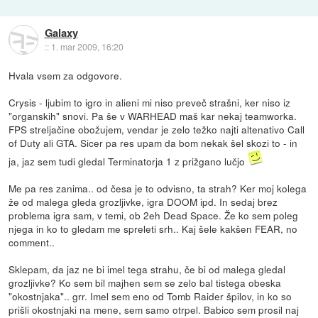
Galaxy
::
1. mar 2009, 16:20
Hvala vsem za odgovore.
Crysis - ljubim to igro in alieni mi niso preveč strašni, ker niso iz
"organskih" snovi. Pa še v WARHEAD maš kar nekaj teamworka.
FPS streljačine obožujem, vendar je zelo težko najti altenativo Call
of Duty ali GTA. Sicer pa res upam da bom nekak šel skozi to - in
ja, jaz sem tudi gledal Terminatorja 1 z prižgano lučjo
Me pa res zanima.. od česa je to odvisno, ta strah? Ker moj kolega
že od malega gleda grozljivke, igra DOOM ipd. In sedaj brez
problema igra sam, v temi, ob 2eh Dead Space. Že ko sem poleg
njega in ko to gledam me spreleti srh.. Kaj šele kakšen FEAR, no
comment..
Sklepam, da jaz ne bi imel tega strahu, če bi od malega gledal
grozljivke? Ko sem bil majhen sem se zelo bal tistega obeska
"okostnjaka".. grr. Imel sem eno od Tomb Raider špilov, in ko so
prišli okostnjaki na mene, sem samo otrpel. Babico sem prosil naj