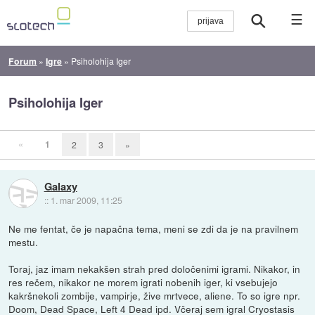
☰
Forum
»
Igre
»
Psiholohija Iger
Psiholohija Iger
«
1
2
3
»
Galaxy
::
1. mar 2009, 11:25
Ne me fentat, če je napačna tema, meni se zdi da je na pravilnem
mestu.
Toraj, jaz imam nekakšen strah pred določenimi igrami. Nikakor, in
res rečem, nikakor ne morem igrati nobenih iger, ki vsebujejo
kakršnekoli zombije, vampirje, žive mrtvece, aliene. To so igre npr.
Doom, Dead Space, Left 4 Dead ipd. Včeraj sem igral Cryostasis