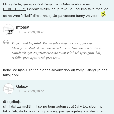
Mimogrede, nekaj za razbremenitev Galaxijevih zivcev.
.50 cal
HEADSHOT ^^
Ceprav mislim, da je fake. .50 cal ima tako moc, da
se ne vrne "nikoli" direkt nazaj. Je pa vseeno funny za videt.
mtosev
::
1. mar 2009, 20:26
Pa nebi rad to postal. Vendar niti nevem s čem naj začnem..
Mene je res strah, da ne bom mogel zaspati/ da bom imel travme
zaradi teh iger. Najvrjetneje si ne želim sploh teh iger igrati, bolj
si želim premagati strah pred tem..
hehe. ce mas 10let pa gledas scooby doo on zombi island jih bos
takoj dobil,
Galaxy
::
1. mar 2009, 20:44
@bajsibajsi
si mi dal za misliti, niti se ne bom potem spuščal v to.. sicer me ni
tak strah, da bi biu v temi paničen, pač neprijeten občutek imam.