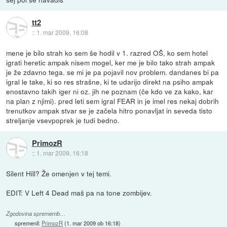
tt2
::
1. mar 2009, 16:08
mene je bilo strah ko sem še hodil v 1. razred OŠ, ko sem hotel
igrati heretic ampak nisem mogel, ker me je bilo tako strah ampak
je že zdavno tega. se mi je pa pojavil nov problem. dandanes bi pa
igral le take, ki so res strašne, ki te udarijo direkt na psiho ampak
enostavno takih iger ni oz. jih ne poznam (če kdo ve za kako, kar
na plan z njimi). pred leti sem igral FEAR in je imel res nekaj dobrih
trenutkov ampak stvar se je začela hitro ponavljat in seveda tisto
streljanje vsevpoprek je tudi bedno.
PrimozR
::
1. mar 2009, 16:18
Silent Hill? Že omenjen v tej temi.
EDIT: V Left 4 Dead maš pa na tone zombijev.
Zgodovina sprememb…
spremenil:
PrimozR
(
1. mar 2009 ob 16:18
)