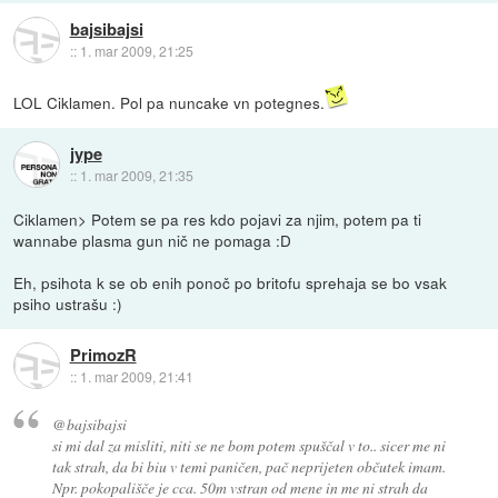
bajsibajsi
::
1. mar 2009, 21:25
LOL Ciklamen. Pol pa nuncake vn potegnes.
jype
::
1. mar 2009, 21:35
Ciklamen> Potem se pa res kdo pojavi za njim, potem pa ti
wannabe plasma gun nič ne pomaga :D
Eh, psihota k se ob enih ponoč po britofu sprehaja se bo vsak
psiho ustrašu :)
PrimozR
::
1. mar 2009, 21:41
@bajsibajsi
si mi dal za misliti, niti se ne bom potem spuščal v to.. sicer me ni
tak strah, da bi biu v temi paničen, pač neprijeten občutek imam.
Npr. pokopališče je cca. 50m vstran od mene in me ni strah da