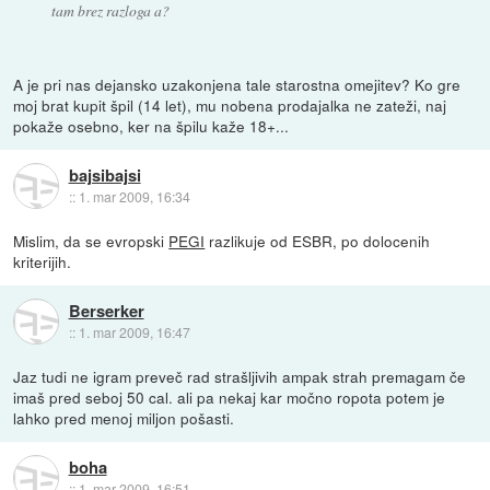
tam brez razloga a?
A je pri nas dejansko uzakonjena tale starostna omejitev? Ko gre
moj brat kupit špil (14 let), mu nobena prodajalka ne zateži, naj
pokaže osebno, ker na špilu kaže 18+...
bajsibajsi
::
1. mar 2009, 16:34
Mislim, da se evropski
PEGI
razlikuje od ESBR, po dolocenih
kriterijih.
Berserker
::
1. mar 2009, 16:47
Jaz tudi ne igram preveč rad strašljivih ampak strah premagam če
imaš pred seboj 50 cal. ali pa nekaj kar močno ropota potem je
lahko pred menoj miljon pošasti.
boha
::
1. mar 2009, 16:51