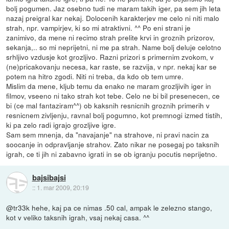
bolj pogumen. Jaz osebno tudi ne maram takih iger, pa sem jih leta
nazaj preigral kar nekaj. Dolocenih karakterjev me celo ni niti malo
strah, npr. vampirjev, ki so mi atraktivni. ^^ Po eni strani je
zanimivo, da mene ni recimo strah prelite krvi in groznih prizorov,
sekanja,.. so mi neprijetni, ni me pa strah. Name bolj deluje celotno
srhljivo vzdusje kot grozljivo. Razni prizori s primernim zvokom, v
(ne)pricakovanju necesa, kar raste, se razvija, v npr. nekaj kar se
potem na hitro zgodi. Niti ni treba, da kdo ob tem umre.
Mislim da mene, kljub temu da enako ne maram grozljivih iger in
filmov, vseeno ni tako strah kot tebe. Celo ne bi bil presenecen, ce
bi (ce mal fantaziram^^) ob kaksnih resnicnih groznih primerih v
resnicnem zivljenju, ravnal bolj pogumno, kot premnogi izmed tistih,
ki pa zelo radi igrajo grozljive igre.
Sam sem mnenja, da "navajanje" na strahove, ni pravi nacin za
soocanje in odpravljanje strahov. Zato nikar ne posegaj po taksnih
igrah, ce ti jih ni zabavno igrati in se ob igranju pocutis neprijetno.
bajsibajsi
::
1. mar 2009, 20:19
@tr33k hehe, kaj pa ce nimas .50 cal, ampak le zelezno stango,
kot v veliko taksnih igrah, vsaj nekaj casa. ^^