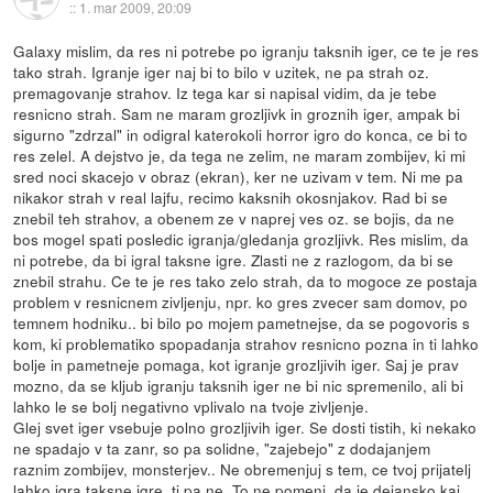
::
1. mar 2009, 20:09
Galaxy mislim, da res ni potrebe po igranju taksnih iger, ce te je res
tako strah. Igranje iger naj bi to bilo v uzitek, ne pa strah oz.
premagovanje strahov. Iz tega kar si napisal vidim, da je tebe
resnicno strah. Sam ne maram grozljivk in groznih iger, ampak bi
sigurno "zdrzal" in odigral katerokoli horror igro do konca, ce bi to
res zelel. A dejstvo je, da tega ne zelim, ne maram zombijev, ki mi
sred noci skacejo v obraz (ekran), ker ne uzivam v tem. Ni me pa
nikakor strah v real lajfu, recimo kaksnih okosnjakov. Rad bi se
znebil teh strahov, a obenem ze v naprej ves oz. se bojis, da ne
bos mogel spati posledic igranja/gledanja grozljivk. Res mislim, da
ni potrebe, da bi igral taksne igre. Zlasti ne z razlogom, da bi se
znebil strahu. Ce te je res tako zelo strah, da to mogoce ze postaja
problem v resnicnem zivljenju, npr. ko gres zvecer sam domov, po
temnem hodniku.. bi bilo po mojem pametnejse, da se pogovoris s
kom, ki problematiko spopadanja strahov resnicno pozna in ti lahko
bolje in pametneje pomaga, kot igranje grozljivih iger. Saj je prav
mozno, da se kljub igranju taksnih iger ne bi nic spremenilo, ali bi
lahko le se bolj negativno vplivalo na tvoje zivljenje.
Glej svet iger vsebuje polno grozljivih iger. Se dosti tistih, ki nekako
ne spadajo v ta zanr, so pa solidne, "zajebejo" z dodajanjem
raznim zombijev, monsterjev.. Ne obremenjuj s tem, ce tvoj prijatelj
lahko igra taksne igre, ti pa ne. To ne pomeni, da je dejansko kaj