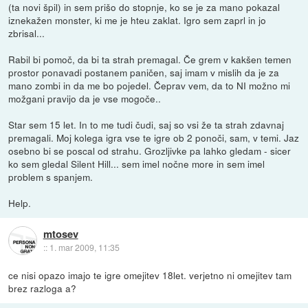
(ta novi špil) in sem prišo do stopnje, ko se je za mano pokazal
iznekažen monster, ki me je hteu zaklat. Igro sem zaprl in jo
zbrisal...
Rabil bi pomoč, da bi ta strah premagal. Če grem v kakšen temen
prostor ponavadi postanem paničen, saj imam v mislih da je za
mano zombi in da me bo pojedel. Čeprav vem, da to NI možno mi
možgani pravijo da je vse mogoče..
Star sem 15 let. In to me tudi čudi, saj so vsi že ta strah zdavnaj
premagali. Moj kolega igra vse te igre ob 2 ponoči, sam, v temi. Jaz
osebno bi se poscal od strahu. Grozljivke pa lahko gledam - sicer
ko sem gledal Silent Hill... sem imel nočne more in sem imel
problem s spanjem.
Help.
mtosev
::
1. mar 2009, 11:35
ce nisi opazo imajo te igre omejitev 18let. verjetno ni omejitev tam
brez razloga a?