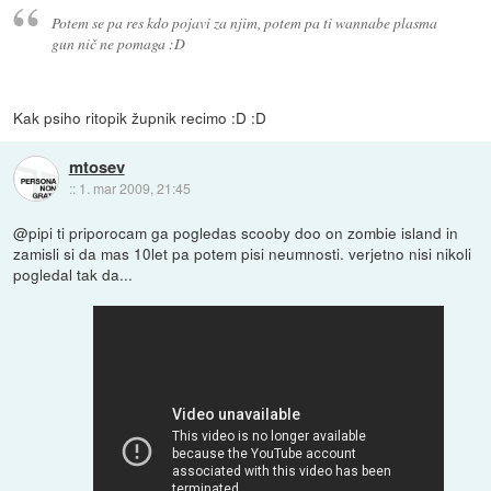
Potem se pa res kdo pojavi za njim, potem pa ti wannabe plasma
gun nič ne pomaga :D
Kak psiho ritopik župnik recimo :D :D
mtosev
::
1. mar 2009, 21:45
@pipi ti priporocam ga pogledas scooby doo on zombie island in
zamisli si da mas 10let pa potem pisi neumnosti. verjetno nisi nikoli
pogledal tak da...