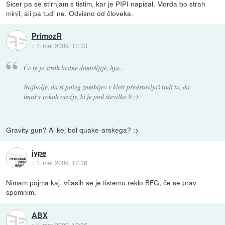
Sicer pa se stirnjam s tistim, kar je PIPI napisal. Morda bo strah
minil, ali pa tudi ne. Odvisno od človeka.
PrimozR
::
1. mar 2009, 12:33
Če te je strah lastne domišljije, hja...
Najbolje, da si poleg zombijev v kleti predstavljaš tudi to, da
imaš v rokah orožje, ki je pod številko 9 :)
Gravity gun? Al kej bol quake-arskega? :>
jype
::
1. mar 2009, 12:36
Nimam pojma kaj, včasih se je tistemu reklo BFG, če se prav
spomnim.
ABX
::
1. mar 2009, 12:36