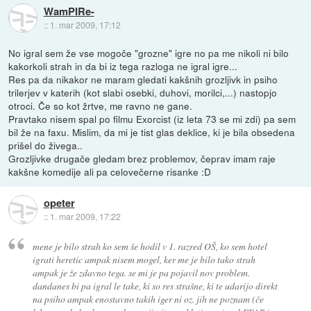
WamPIRe-
::
1. mar 2009, 17:12
No igral sem že vse mogoče "grozne" igre no pa me nikoli ni bilo
kakorkoli strah in da bi iz tega razloga ne igral igre...
Res pa da nikakor ne maram gledati kakšnih grozljivk in psiho
trilerjev v katerih (kot slabi osebki, duhovi, morilci,...) nastopjo
otroci. Če so kot žrtve, me ravno ne gane.
Pravtako nisem spal po filmu Exorcist (iz leta 73 se mi zdi) pa sem
bil že na faxu. Mislim, da mi je tist glas deklice, ki je bila obsedena
prišel do živega..
Grozljivke drugače gledam brez problemov, čeprav imam raje
kakšne komedije ali pa celovečerne risanke :D
opeter
::
1. mar 2009, 17:22
mene je bilo strah ko sem še hodil v 1. razred OŠ, ko sem hotel
igrati heretic ampak nisem mogel, ker me je bilo tako strah
ampak je že zdavno tega. se mi je pa pojavil nov problem.
dandanes bi pa igral le take, ki so res strašne, ki te udarijo direkt
na psiho ampak enostavno takih iger ni oz. jih ne poznam (če