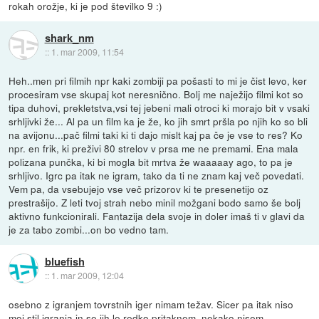
rokah orožje, ki je pod številko 9 :)
shark_nm
::
1. mar 2009, 11:54
Heh..men pri filmih npr kaki zombiji pa pošasti to mi je čist levo, ker
procesiram vse skupaj kot neresnično. Bolj me naježijo filmi kot so
tipa duhovi, prekletstva,vsi tej jebeni mali otroci ki morajo bit v vsaki
srhljivki že... Al pa un film ka je že, ko jih smrt pršla po njih ko so bli
na avijonu...pač filmi taki ki ti dajo mislt kaj pa če je vse to res? Ko
npr. en frik, ki preživi 80 strelov v prsa me ne premami. Ena mala
polizana punčka, ki bi mogla bit mrtva že waaaaay ago, to pa je
srhljivo. Igrc pa itak ne igram, tako da ti ne znam kaj več povedati.
Vem pa, da vsebujejo vse več prizorov ki te presenetijo oz
prestrašijo. Z leti tvoj strah nebo minil možgani bodo samo še bolj
aktivno funkcionirali. Fantazija dela svoje in doler imaš ti v glavi da
je za tabo zombi...on bo vedno tam.
bluefish
::
1. mar 2009, 12:04
osebno z igranjem tovrstnih iger nimam težav. Sicer pa itak niso
moj stil igranja in se jih le redko pritaknem, nekako nisem