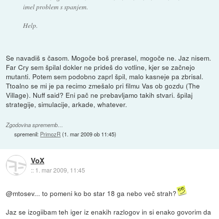
imel problem s spanjem.
Help.
Se navadiš s časom. Mogoče boš prerasel, mogoče ne. Jaz nisem.
Far Cry sem špilal dokler ne prideš do votline, kjer se začnejo
mutanti. Potem sem podobno zaprl špil, malo kasneje pa zbrisal.
Ttoalno se mi je pa recimo zmešalo pri filmu Vas ob gozdu (The
Village). Nuff said? Eni pač ne prebavljamo takih stvari. špilaj
strategije, simulacije, arkade, whatever.
Zgodovina sprememb…
spremenil:
PrimozR
(
1. mar 2009 ob 11:45
)
VoX
::
1. mar 2009, 11:45
@mtosev... to pomeni ko bo star 18 ga nebo več strah?
Jaz se izogiibam teh iger iz enakih razlogov in si enako govorim da