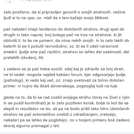
zelo pozitivno, da si pripravljen govoriti o svojih strahovih. večina
ljudi si to ne upa, oz. misli da s tem kažejo svojo šibkost.
pač nekateri imajo tendenco do določenih strahov, drugi spet do
drugih in tako naprej. tvoj kolega pač ne trza na strahove, ki jih
občutiš ti. to še ne pomeni, da nima nekih svojih. in to celo takih ob
katerih bi se ti počutil ravnodušno, oz. bi se ti zdeli naravnost
smešni. ljudje smo pač različni, strahovi so lahko del osebnosti, del
preteklih izkušenj, itd.
z zadevo se je pač treba soočit. zdej kaj je zdravilo za tvoj strah,
ne bi vedel. mogoče najdeš kakšen forum, kjer odgovarjajo ljudje
(psihologi), ki vedo kaj več, oz. znajo svetovati za točno določen
primer. ni nujno da iščeš slovenskega, pogooglaj tudi na tuje.
glede na to, da bi se rad znebil svojega strahu (torej ne živel z njim
in se pustil kontrolirati) je to zelo pozitiven korak. bolje to kot da se
slepiš in rezultatov ne bo, ali pa ne bodo prišli tako hitro (določenih
strahov se pač avtomatično znebiš z odraščanjem, zrelostjo,
nekateri pa se lahko še poglobijo). no v tvojem primeru boš zadevo
skoraj sigurno premagal z leti.