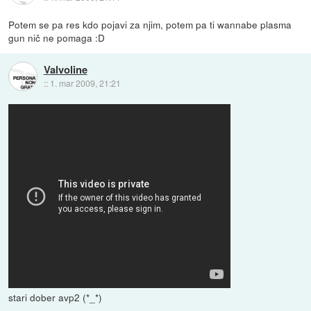
Potem se pa res kdo pojavi za njim, potem pa ti wannabe plasma
gun nič ne pomaga :D
Valvoline
::
1. mar 2009, 21:21
stari dober avp2 (*_*)