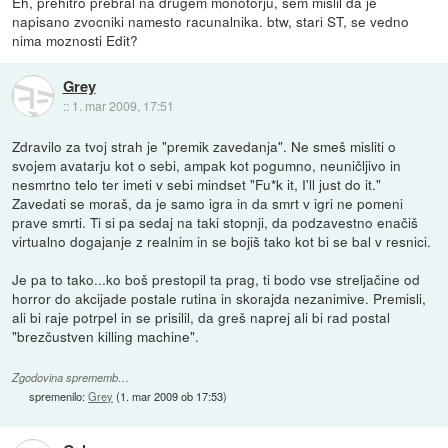
Eh, prehitro prebral na drugem monotorju, sem mislil da je
napisano zvocniki namesto racunalnika. btw, stari ST, se vedno
nima moznosti Edit?
Grey
::
1. mar 2009, 17:51
Zdravilo za tvoj strah je "premik zavedanja". Ne smeš misliti o
svojem avatarju kot o sebi, ampak kot pogumno, neuničljivo in
nesmrtno telo ter imeti v sebi mindset "Fu*k it, I'll just do it."
Zavedati se moraš, da je samo igra in da smrt v igri ne pomeni
prave smrti. Ti si pa sedaj na taki stopnji, da podzavestno enačiš
virtualno dogajanje z realnim in se bojiš tako kot bi se bal v resnici.
Je pa to tako...ko boš prestopil ta prag, ti bodo vse streljačine od
horror do akcijade postale rutina in skorajda nezanimive. Premisli,
ali bi raje potrpel in se prisilil, da greš naprej ali bi rad postal
"brezčustven killing machine".
Zgodovina sprememb…
spremenilo:
Grey
(
1. mar 2009 ob 17:53
)