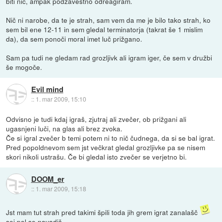
biti nič, ampak podzavestno odreagiram.
Nič ni narobe, da te je strah, sam vem da me je bilo tako strah, ko
sem bil ene 12-11 in sem gledal terminatorja (takrat še 1 mislim
da), da sem ponoči moral imet luč prižgano.
Sam pa tudi ne gledam rad grozljivk ali igram iger, če sem v družbi
še mogoče.
Evil mind
::
1. mar 2009, 15:10
Odvisno je tudi kdaj igraš, zjutraj ali zvečer, ob prižgani ali
ugasnjeni luči, na glas ali brez zvoka.
Če si igral zvečer b temi potem ni to nič čudnega, da si se bal igrat.
Pred popoldnevom sem jst večkrat gledal grozljivke pa se nisem
skori nikoli ustrašu. Če bi gledal isto zvečer se verjetno bi.
DOOM_er
::
1. mar 2009, 15:18
Jst mam tut strah pred takimi špili toda jih grem igrat zanalašč
sej pol se navadiš