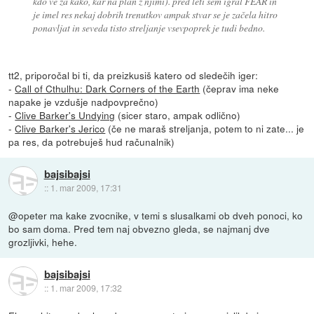
kdo ve za kako, kar na plan z njimi). pred leti sem igral FEAR in
je imel res nekaj dobrih trenutkov ampak stvar se je začela hitro
ponavljat in seveda tisto streljanje vsevpoprek je tudi bedno.
tt2, priporočal bi ti, da preizkusiš katero od sledečih iger:
-
Call of Cthulhu: Dark Corners of the Earth
(čeprav ima neke
napake je vzdušje nadpovprečno)
-
Clive Barker's Undying
(sicer staro, ampak odlično)
-
Clive Barker's Jerico
(če ne maraš streljanja, potem to ni zate... je
pa res, da potrebuješ hud računalnik)
bajsibajsi
::
1. mar 2009, 17:31
@opeter ma kake zvocnike, v temi s slusalkami ob dveh ponoci, ko
bo sam doma. Pred tem naj obvezno gleda, se najmanj dve
grozljivki, hehe.
bajsibajsi
::
1. mar 2009, 17:32