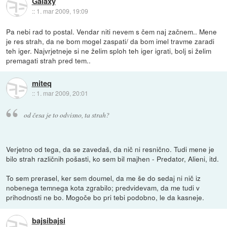
Galaxy
::
1. mar 2009, 19:09
Pa nebi rad to postal. Vendar niti nevem s čem naj začnem.. Mene
je res strah, da ne bom mogel zaspati/ da bom imel travme zaradi
teh iger. Najvrjetneje si ne želim sploh teh iger igrati, bolj si želim
premagati strah pred tem..
miteq
::
1. mar 2009, 20:01
od česa je to odvisno, ta strah?
Verjetno od tega, da se zavedaš, da nič ni resnično. Tudi mene je
bilo strah različnih pošasti, ko sem bil majhen - Predator, Alieni, itd.
To sem prerasel, ker sem doumel, da me še do sedaj ni nič iz
nobenega temnega kota zgrabilo; predvidevam, da me tudi v
prihodnosti ne bo. Mogoče bo pri tebi podobno, le da kasneje.
bajsibajsi