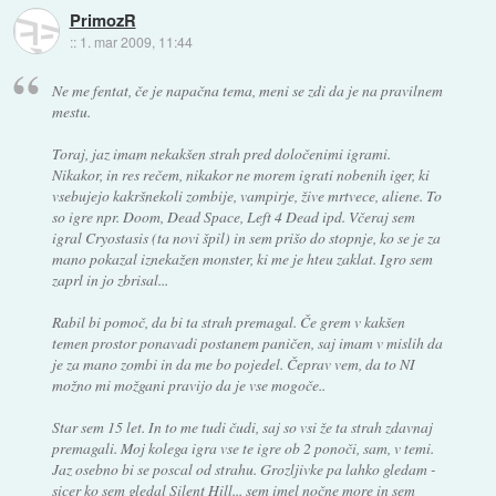
PrimozR
::
1. mar 2009, 11:44
Ne me fentat, če je napačna tema, meni se zdi da je na pravilnem
mestu.
Toraj, jaz imam nekakšen strah pred določenimi igrami.
Nikakor, in res rečem, nikakor ne morem igrati nobenih iger, ki
vsebujejo kakršnekoli zombije, vampirje, žive mrtvece, aliene. To
so igre npr. Doom, Dead Space, Left 4 Dead ipd. Včeraj sem
igral Cryostasis (ta novi špil) in sem prišo do stopnje, ko se je za
mano pokazal iznekažen monster, ki me je hteu zaklat. Igro sem
zaprl in jo zbrisal...
Rabil bi pomoč, da bi ta strah premagal. Če grem v kakšen
temen prostor ponavadi postanem paničen, saj imam v mislih da
je za mano zombi in da me bo pojedel. Čeprav vem, da to NI
možno mi možgani pravijo da je vse mogoče..
Star sem 15 let. In to me tudi čudi, saj so vsi že ta strah zdavnaj
premagali. Moj kolega igra vse te igre ob 2 ponoči, sam, v temi.
Jaz osebno bi se poscal od strahu. Grozljivke pa lahko gledam -
sicer ko sem gledal Silent Hill... sem imel nočne more in sem