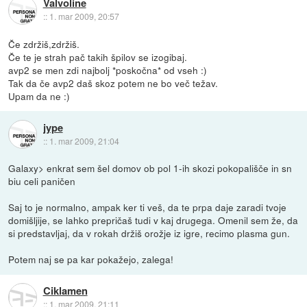
Valvoline
::
1. mar 2009, 20:57
Če zdržiš,zdržiš.
Če te je strah pač takih špilov se izogibaj.
avp2 se men zdi najbolj *poskočna* od vseh :)
Tak da če avp2 daš skoz potem ne bo več težav.
Upam da ne :)
jype
::
1. mar 2009, 21:04
Galaxy> enkrat sem šel domov ob pol 1-ih skozi pokopališče in sn
biu celi paničen
Saj to je normalno, ampak ker ti veš, da te prpa daje zaradi tvoje
domišljije, se lahko prepričaš tudi v kaj drugega. Omenil sem že, da
si predstavljaj, da v rokah držiš orožje iz igre, recimo plasma gun.
Potem naj se pa kar pokažejo, zalega!
Ciklamen
::
1. mar 2009, 21:11