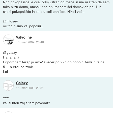
Npr. pokopališče je cca. 50m vstran od mene in me ni strah da sem
tako blizu doma, ampak npr. enkrat sem šel domov ob pol 1-ih
skozi pokopališče in sn biu celi paničen. Nikoli več..
@mtosev
očitno nismo vsi popolni..
Valvoline
::
1. mar 2009, 20:46
@galaxy
Hahaha :)
Priporočam terapijo avp2 zvečer po 22h ob popolni temi in fajna
5+1 surround zvok.
Lol
Galaxy
::
1. mar 2009, 20:51
???
kaj si hteu zaj s tem povedat?