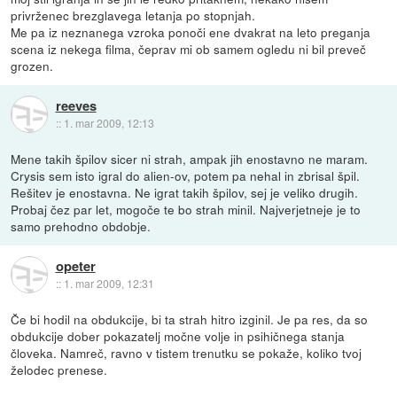
privrženec brezglavega letanja po stopnjah.
Me pa iz neznanega vzroka ponoči ene dvakrat na leto preganja
scena iz nekega filma, čeprav mi ob samem ogledu ni bil preveč
grozen.
reeves
::
1. mar 2009, 12:13
Mene takih špilov sicer ni strah, ampak jih enostavno ne maram.
Crysis sem isto igral do alien-ov, potem pa nehal in zbrisal špil.
Rešitev je enostavna. Ne igrat takih špilov, sej je veliko drugih.
Probaj čez par let, mogoče te bo strah minil. Najverjetneje je to
samo prehodno obdobje.
opeter
::
1. mar 2009, 12:31
Če bi hodil na obdukcije, bi ta strah hitro izginil. Je pa res, da so
obdukcije dober pokazatelj močne volje in psihičnega stanja
človeka. Namreč, ravno v tistem trenutku se pokaže, koliko tvoj
želodec prenese.