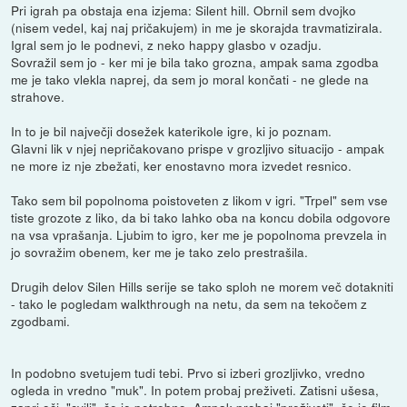
Pri igrah pa obstaja ena izjema: Silent hill. Obrnil sem dvojko
(nisem vedel, kaj naj pričakujem) in me je skorajda travmatizirala.
Igral sem jo le podnevi, z neko happy glasbo v ozadju.
Sovražil sem jo - ker mi je bila tako grozna, ampak sama zgodba
me je tako vlekla naprej, da sem jo moral končati - ne glede na
strahove.
In to je bil največji dosežek katerikole igre, ki jo poznam.
Glavni lik v njej nepričakovano prispe v grozljivo situacijo - ampak
ne more iz nje zbežati, ker enostavno mora izvedet resnico.
Tako sem bil popolnoma poistoveten z likom v igri. "Trpel" sem vse
tiste grozote z liko, da bi tako lahko oba na koncu dobila odgovore
na vsa vprašanja. Ljubim to igro, ker me je popolnoma prevzela in
jo sovražim obenem, ker me je tako zelo prestrašila.
Drugih delov Silen Hills serije se tako sploh ne morem več dotakniti
- tako le pogledam walkthrough na netu, da sem na tekočem z
zgodbami.
In podobno svetujem tudi tebi. Prvo si izberi grozljivko, vredno
ogleda in vredno "muk". In potem probaj preživeti. Zatisni ušesa,
zapri oči, "cvili", če je potrebno. Ampak probaj "preživeti", če je film