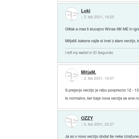
Loki
::
3. feb 2001, 19:25
Gttisk a mas ti slucajno Winse 98/ ME in ig
MitjaM. kaksne cajte si imel z staro verzijo,
I left my wallet in El Segundo
MitjaM.
::
3. feb 2001, 19:57
S prejsnjo verzijo je rabu povprecno 12 - 1
to normalno, ker baje nova verzija se ene n
OZZY
::
3. feb 2001, 20:27
Ja so v novo verzijo dodal še neke izračune,