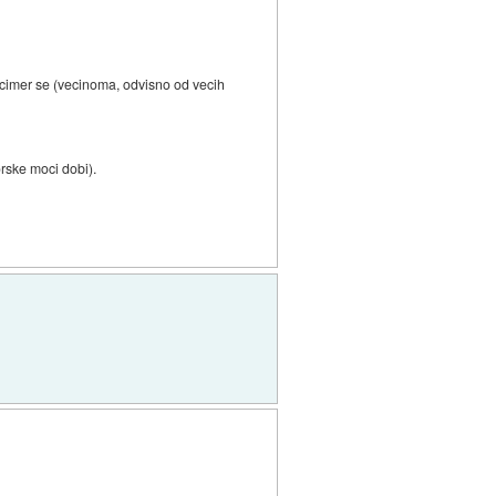
s cimer se (vecinoma, odvisno od vecih
orske moci dobi).