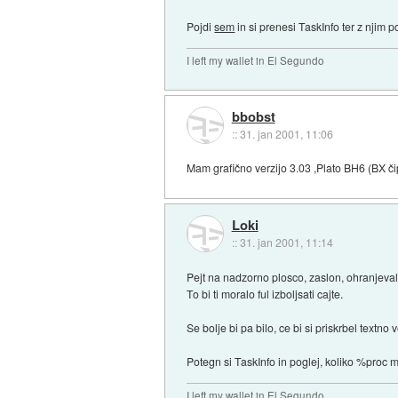
Pojdi
sem
in si prenesi TaskInfo ter z njim 
I left my wallet in El Segundo
bbobst
::
31. jan 2001, 11:06
Mam grafično verzijo 3.03 ,Plato BH6 (BX 
Loki
::
31. jan 2001, 11:14
Pejt na nadzorno plosco, zaslon, ohranjevaln
To bi ti moralo ful izboljsati cajte.
Se bolje bi pa bilo, ce bi si priskrbel textno v
Potegn si TaskInfo in poglej, koliko %proc 
I left my wallet in El Segundo