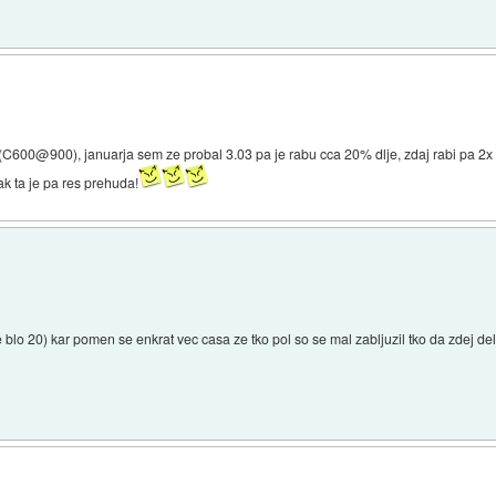
 (C600@900), januarja sem ze probal 3.03 pa je rabu cca 20% dlje, zdaj rabi pa 2x
ak ta je pa res prehuda!
e blo 20) kar pomen se enkrat vec casa ze tko pol so se mal zabljuzil tko da zdej d