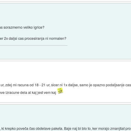
ras sorazmerno veliko igrice?
 ker 2x daljsi cas procesiranja ni normalen?
3 ur, zdej mi racuna od 18 - 21 ur, sicer ni 1x daljse, samo je opazno podaljsanje 
ove izracune dela al kaj jest vem kaj
 ki krepko poveča čas obdelave paketa. Baje naj bi blo to, ker morajo zmanjšat prom