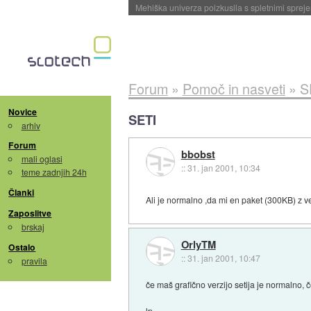
Evropska vesoljska agencija razvija svojo rak
Forum
»
Pomoč in nasveti
»
S
Novice
SETI
arhiv
Forum
bbobst
mali oglasi
::
31. jan 2001, 10:34
teme zadnjih 24h
Članki
Ali je normalno ,da mi en paket (300KB) z
Zaposlitve
brskaj
OrlyTM
Ostalo
::
31. jan 2001, 10:47
pravila
če maš grafično verzijo setija je normalno, 
lp