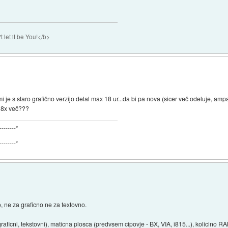
 let it be You!</b>
 s staro grafično verzijo delal max 18 ur...da bi pa nova (sicer več odeluje, ampak
t 8x več???
---------*
---------*
, ne za graficno ne za textovno.
aficni, tekstovni), maticna plosca (predvsem cipovje - BX, VIA, i815...), kolicino RA