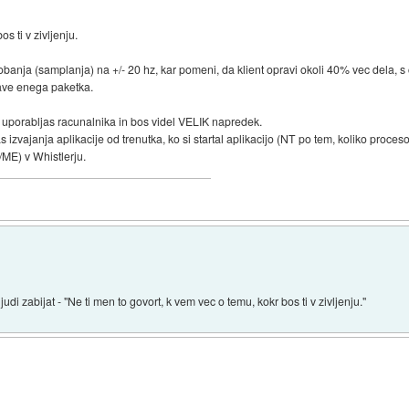
s ti v zivljenju.
obanja (samplanja) na +/- 20 hz, kar pomeni, da klient opravi okoli 40% vec dela, 
lave enega paketka.
e uporabljas racunalnika in bos videl VELIK napredek.
 izvajanja aplikacije od trenutka, ko si startal aplikacijo (NT po tem, koliko proces
ME) v Whistlerju.
judi zabijat - "Ne ti men to govort, k vem vec o temu, kokr bos ti v zivljenju."