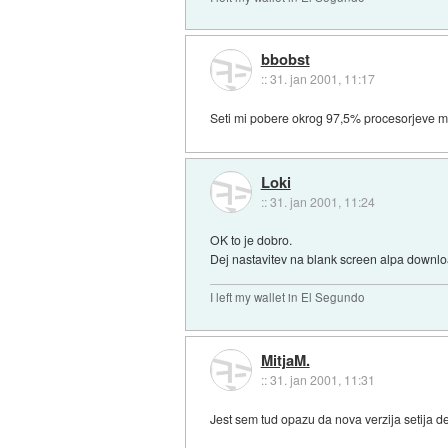
bbobst
::
31. jan 2001, 11:17
Seti mi pobere okrog 97,5% procesorjeve m
Loki
::
31. jan 2001, 11:24
OK to je dobro.
Dej nastavitev na blank screen alpa download
I left my wallet in El Segundo
MitjaM.
::
31. jan 2001, 11:31
Jest sem tud opazu da nova verzija setija d