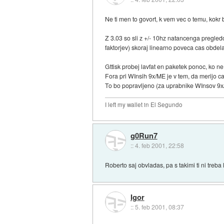
Ne ti men to govort, k vem vec o temu, kokr bo
Z 3.03 so sli z +/- 10hz natancenga pregled
faktorjev) skoraj linearno poveca cas obde
Gttisk probej lavfat en paketek ponoc, ko n
Fora pri WInsih 9x/ME je v tem, da merijo cas
To bo popravljeno (za uprabnike WInsov 9x/
I left my wallet in El Segundo
g0Run7
::
4. feb 2001, 22:58
Roberto saj obvladas, pa s takimi ti ni treba l
Igor
::
5. feb 2001, 08:37