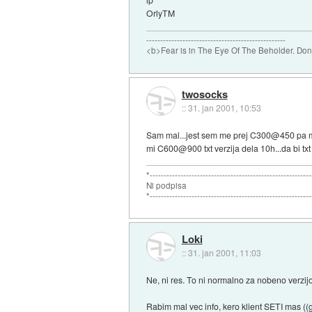
OrlyTM
--------------------------------------------------
<b>Fear is in The Eye Of The Beholder. Don't
twosocks
::
31. jan 2001, 10:53
Sam mal...jest sem me prej C300@450 pa mi je
mi C600@900 txt verzija dela 10h...da bi tx
*---------------------------------------------------------
Ni podpisa
*---------------------------------------------------------
Loki
::
31. jan 2001, 11:03
Ne, ni res. To ni normalno za nobeno verzijo
Rabim mal vec info, kero klient SETI mas ((gr