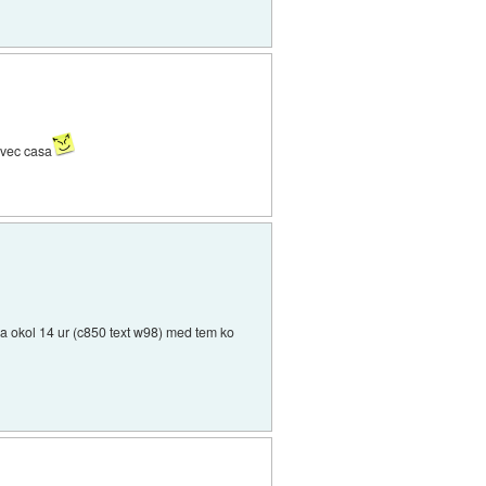
 vec casa
ela okol 14 ur (c850 text w98) med tem ko