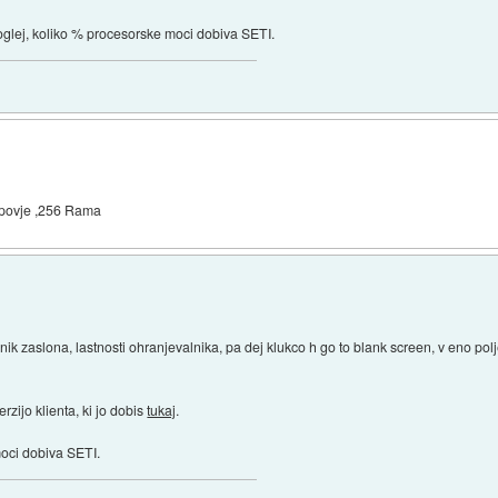
poglej, koliko % procesorske moci dobiva SETI.
čipovje ,256 Rama
ik zaslona, lastnosti ohranjevalnika, pa dej klukco h go to blank screen, v eno polje
erzijo klienta, ki jo dobis
tukaj
.
moci dobiva SETI.