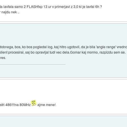
 lavfala samo 2 FLASHfxp 13 ur v primerjavi z 3,0 ki je lavfal 6h ?
r najdu nek ..
bnega, bos, ko bos pogledal log, kaj hitro ugotovil, da je bila 'angle range' vredno
klient procesiral, saj bo opravljal tudi vec dela.Gomar kaj mormo, razpizdu sem se.
 res.
 stri 486!!!!na 80MHz
ajme mene!