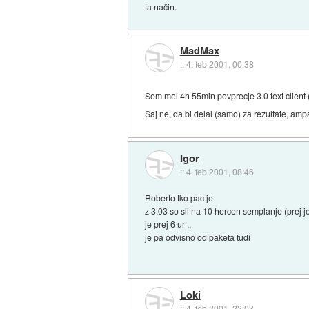
ta način.
MadMax
::
4. feb 2001, 00:38
Sem mel 4h 55min povprecje 3.0 text client
Saj ne, da bi delal (samo) za rezultate, amp
Igor
::
4. feb 2001, 08:46
Roberto tko pac je
z 3,03 so sli na 10 hercen semplanje (prej j
je prej 6 ur ..
je pa odvisno od paketa tudi
Loki
::
4. feb 2001, 22:03