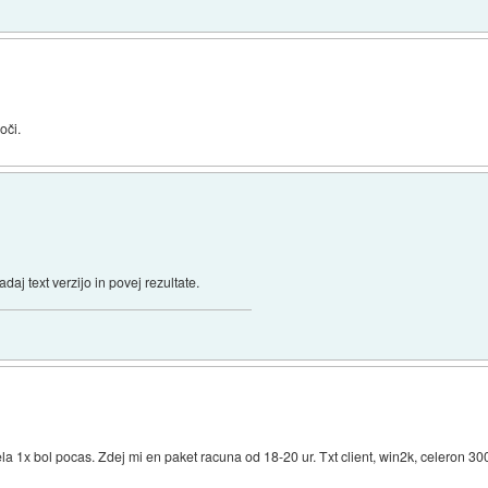
oči.
aj text verzijo in povej rezultate.
ela 1x bol pocas. Zdej mi en paket racuna od 18-20 ur. Txt client, win2k, celeron 