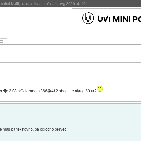
eto za večkratno uporabo
::
4. avg 2026 ob 19:41
ETI
 verzijo 3.03 s Celeronom 366@412 obdeluje okrog 80 ur?
če maš pa tekstovno, pa odločno preveč ..