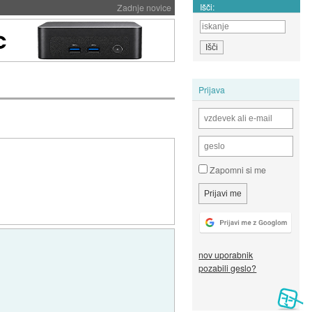
Išči:
Zadnje novice
Prijava
Zapomni si me
nov uporabnik
pozabili geslo?