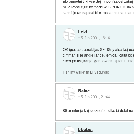
alo pametni ti ki vse dej mi pol razlozi zakaj
mi je lavfal 3,03 txt mode w98 PONOCI ko sta
kukr ti je un napisal bi si res lahko mal mani
Loki
::
5. feb 2001, 16:16
OK igor, ce uporabljas SETISpy alpa kej podo
cimmanjsi je angle range, tem dalj cajta bo 
Sicer pa tist, kar je Igor povedal sploh ni blo
I left my wallet in El Segundo
Belac
::
5. feb 2001, 21:44
80 ur mlenja kaj ste znoreli,tolko bi delal na
bbobst