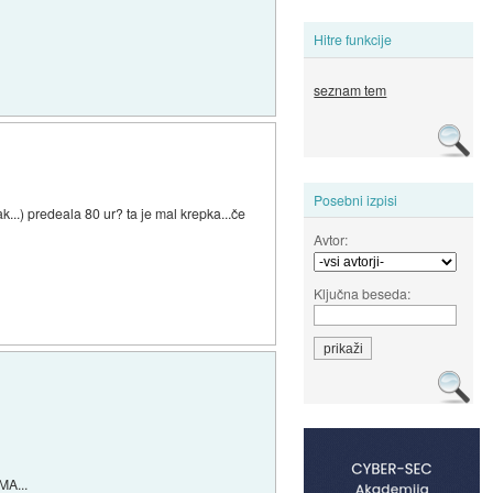
Hitre funkcije
seznam tem
Posebni izpisi
...) predeala 80 ur? ta je mal krepka...če
Avtor:
Ključna beseda:
MA...