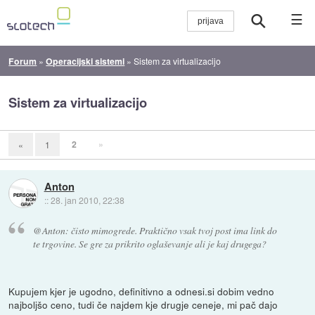
☰
Forum
»
Operacijski sistemi
»
Sistem za virtualizacijo
Sistem za virtualizacijo
2
»
«
1
Anton
::
28. jan 2010, 22:38
@Anton: čisto mimogrede. Praktično vsak tvoj post ima link do
te trgovine. Se gre za prikrito oglaševanje ali je kaj drugega?
Kupujem kjer je ugodno, definitivno a odnesi.si dobim vedno
najboljšo ceno, tudi če najdem kje drugje ceneje, mi pač dajo