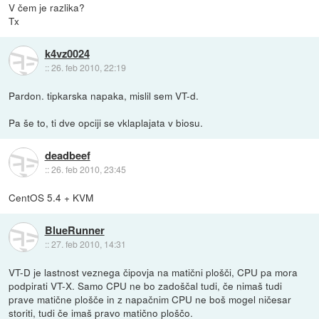
V čem je razlika?
Tx
k4vz0024
::
26. feb 2010, 22:19
Pardon. tipkarska napaka, mislil sem VT-d.
Pa še to, ti dve opciji se vklaplajata v biosu.
deadbeef
::
26. feb 2010, 23:45
CentOS 5.4 + KVM
BlueRunner
::
27. feb 2010, 14:31
VT-D je lastnost veznega čipovja na matični plošči, CPU pa mora
podpirati VT-X. Samo CPU ne bo zadoščal tudi, če nimaš tudi
prave matične plošče in z napačnim CPU ne boš mogel ničesar
storiti, tudi če imaš pravo matično ploščo.