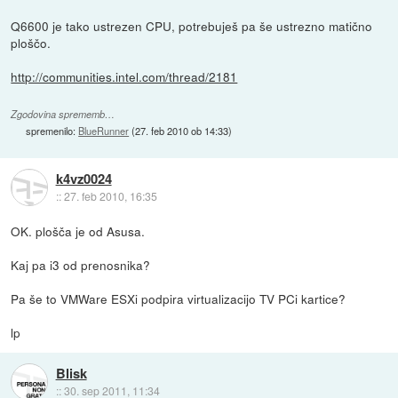
Q6600 je tako ustrezen CPU, potrebuješ pa še ustrezno matično
ploščo.
http://communities.intel.com/thread/2181
Zgodovina sprememb…
spremenilo:
BlueRunner
(
27. feb 2010 ob 14:33
)
k4vz0024
::
27. feb 2010, 16:35
OK. plošča je od Asusa.
Kaj pa i3 od prenosnika?
Pa še to VMWare ESXi podpira virtualizacijo TV PCi kartice?
lp
Blisk
::
30. sep 2011, 11:34