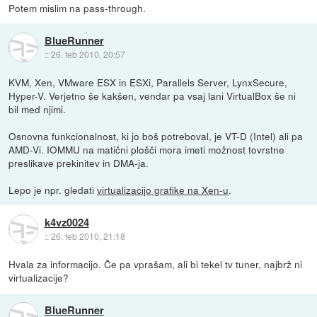
Potem mislim na pass-through.
BlueRunner
::
26. feb 2010, 20:57
KVM, Xen, VMware ESX in ESXi, Parallels Server, LynxSecure,
Hyper-V. Verjetno še kakšen, vendar pa vsaj lani VirtualBox še ni
bil med njimi.
Osnovna funkcionalnost, ki jo boš potreboval, je VT-D (Intel) ali pa
AMD-Vi. IOMMU na matični plošči mora imeti možnost tovrstne
preslikave prekinitev in DMA-ja.
Lepo je npr. gledati
virtualizacijo grafike na Xen-u
.
k4vz0024
::
26. feb 2010, 21:18
Hvala za informacijo. Če pa vprašam, ali bi tekel tv tuner, najbrž ni
virtualizacije?
BlueRunner