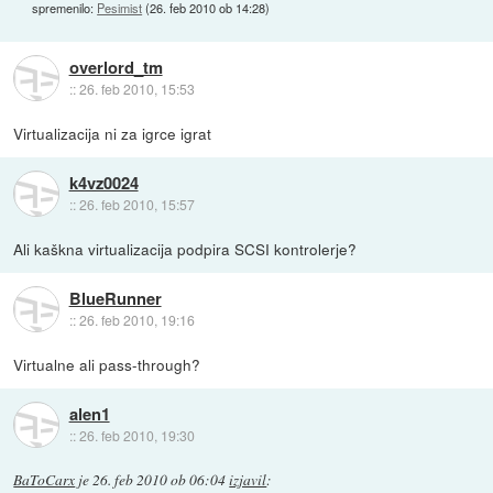
spremenilo:
Pesimist
(
26. feb 2010 ob 14:28
)
overlord_tm
::
26. feb 2010, 15:53
Virtualizacija ni za igrce igrat
k4vz0024
::
26. feb 2010, 15:57
Ali kaškna virtualizacija podpira SCSI kontrolerje?
BlueRunner
::
26. feb 2010, 19:16
Virtualne ali pass-through?
alen1
::
26. feb 2010, 19:30
BaToCarx
je
26. feb 2010 ob 06:04
izjavil
: