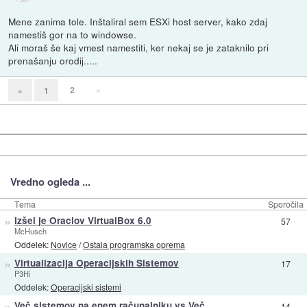
Mene zanima tole. Inštaliral sem ESXi host server, kako zdaj
namestiš gor na to windowse.
Ali moraš še kaj vmest namestiti, ker nekaj se je zataknilo pri
prenašanju orodij.....
2
»
«
1
Vredno ogleda ...
Tema
Sporočila
»
Izšel je Oraclov VirtualBox 6.0
57
McHusch
Oddelek:
Novice
/
Ostala programska oprema
»
Virtualizacija Operacijskih Sistemov
17
P3Hi
Oddelek:
Operacijski sistemi
»
Več sistemov na enem računalniku vs Več
14