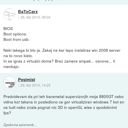
BaToCarx
::
26. feb 2010, 06:04
BIOS
Boot options.
Boot from usb.
Neki takega bi blo ja. Zakaj ne kar lepo instaliras win 2008 server
na to novo kisto.
In se igras z virtualci doma? Brez zamere ampak... osnove... ti
mankajo.
Pesimist
::
26. feb 2010, 14:25
Predvidevam da pri teh baremetal supervizorjih moja 8800GT nebo
vidna kot taksna in posledicno ce gor virtualiziran windows 7 kot en
os tudi nebo znala pognat nic 3D in openGL wise z spodobnimi
fps?
Zgodovina sprememb…