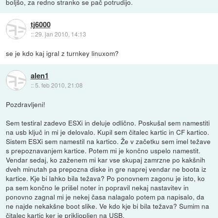
boljšo, za redno stranko se pač potrudijo.
tj6000
::
29. jan 2010, 14:13
se je kdo kaj igral z turnkey linuxom?
alen1
::
5. feb 2010, 21:08
Pozdravljeni!
Sem testiral zadevo ESXi in deluje odlično. Poskušal sem namestiti
na usb ključ in mi je delovalo. Kupil sem čitalec kartic in CF kartico.
Sistem ESXi sem namestil na kartico. Že v začetku sem imel težave
s prepoznavanjem kartice. Potem mi je končno uspelo namestit.
Vendar sedaj, ko zaženem mi kar vse skupaj zamrzne po kakšnih
dveh minutah pa prepozna diske in gre naprej vendar ne boota iz
kartice. Kje bi lahko bila težava? Po ponovnem zagonu je isto, ko
pa sem končno le prišel noter in popravil nekaj nastavitev in
ponovno zagnal mi je nekej časa nalagalo potem pa napisalo, da
ne najde nekakšne boot slike. Ve kdo kje bi bila težava? Sumim na
čitalec kartic ker je prikljopljen na USB.