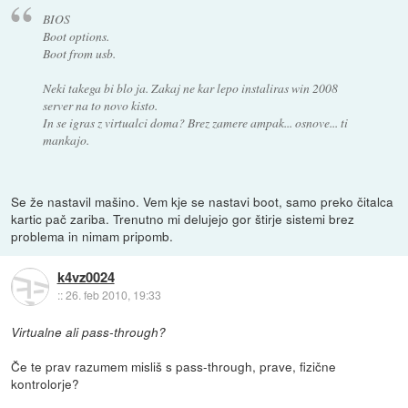
BIOS
Boot options.
Boot from usb.
Neki takega bi blo ja. Zakaj ne kar lepo instaliras win 2008
server na to novo kisto.
In se igras z virtualci doma? Brez zamere ampak... osnove... ti
mankajo.
Se že nastavil mašino. Vem kje se nastavi boot, samo preko čitalca
kartic pač zariba. Trenutno mi delujejo gor štirje sistemi brez
problema in nimam pripomb.
k4vz0024
::
26. feb 2010, 19:33
Virtualne ali pass-through?
Če te prav razumem misliš s pass-through, prave, fizične
kontrolorje?