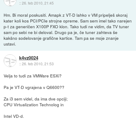
::
26. feb 2010, 21:45
Hm. Bi moral poskusiti. Amapk z VT-D lahko v VM pripelješ skoraj
kater koli kos PCI/PCIe strojne opreme. Sam sem imel tako narejen
p-t za generičen X100P FXO klon. Tako tudi ne vidim, da TV tuner
sam po sebi ne bi deloval. Drugo pa je, če tuner zahteva še
kakšno sodelovanje grafične kartice. Tam pa se moje znanje
ustavi.
k4vz0024
::
26. feb 2010, 21:53
Velja to tudi za VMWare ESXi?
Pa je VT-D vgrajena v Q6600??
Za i3 sem videl, da ima dve opciji;
CPU Virtualization Technolog in
Intel VD-d.