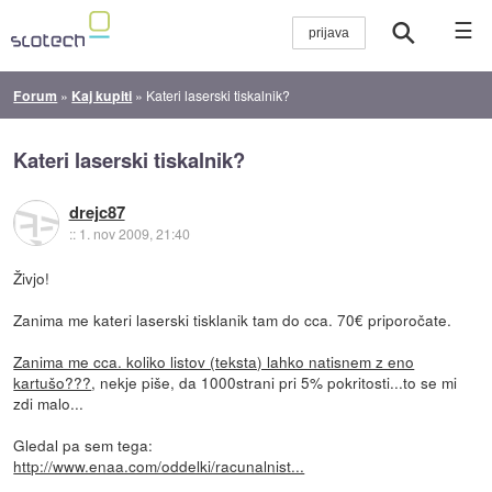
☰
Forum
»
Kaj kupiti
»
Kateri laserski tiskalnik?
Kateri laserski tiskalnik?
drejc87
::
1. nov 2009, 21:40
Živjo!
Zanima me kateri laserski tisklanik tam do cca. 70€ priporočate.
Zanima me cca. koliko listov (teksta) lahko natisnem z eno
kartušo???
, nekje piše, da 1000strani pri 5% pokritosti...to se mi
zdi malo...
Gledal pa sem tega:
http://www.enaa.com/oddelki/racunalnist...