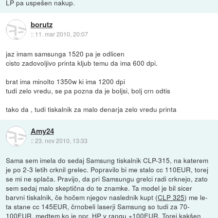
LP pa uspešen nakup.
borutz
::
11. mar 2010, 20:07
jaz imam samsunga 1520 pa je odlicen
cisto zadovoljivo printa kljub temu da ima 600 dpi.
brat ima minolto 1350w ki ima 1200 dpi
tudi zelo vredu, se pa pozna da je boljsi, bolj crn odtis
tako da , tudi tiskalnik za malo denarja zelo vredu printa
Amy24
::
23. nov 2010, 13:33
Sama sem imela do sedaj Samsung tiskalnik CLP-315, na katerem
je po 2-3 letih crknil grelec. Popravilo bi me stalo cc 110EUR, torej
se mi ne splača. Pravijo, da pri Samsungu grelci radi crknejo, zato
sem sedaj malo skeptična do te znamke. Ta model je bil sicer
barvni tiskalnik, če hočem njegov naslednik kupt (
CLP 325
) me le-
ta stane cc 145EUR, črnobeli laserji Samsung so tudi za 70-
100EUR, medtem ko je npr. HP v rangu +100EUR. Torej kakšen