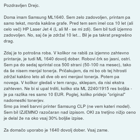
Pozdravljen Drejc.
Doma imam Samsung ML1640. Sem zelo zadovoljen, printam pa
samo tekst, morda kakšne grafe. Pred tem sem imel cca 10 let (ali
celo več) HP Laser Jet 4 (L ali M - se mi zdi). Sem bil tudi izjemno
zadovoljen. No, saj če je zdržal 10 let... Bil je pa takrat pregrešno
drag.
Zdaj je to potrošna roba. V kolikor ne rabiš za izjemno zahtevno
printanje, je tudi ML 1640 dovolj dober. Robovi črk so jasni, ostri.
Sem pa do sedaj sprintal cca 500 strani (50-100 na mesec), tako
da še nisem menjal tonerja. Pričakujem, da mi bo ob tej hitrosti
zdržal kakšno leto ali dve ob eni menjavi tonerja. Potem pa
novega. V kolikor gledaš v tem rangu, sklepam, da nisi ekstra
zahteven. Ne bi si upal trditi, koliko sta ML 2240/1915 res boljša -
je pa razlika res samo 10 EUR. Poglej, koliko pridejo "original"
nadomestki tonerjev.
Smo pa imeli barvni printer Samsung CLP (ne vem kateri model).
Sem bil IZJEMNO razočaran nad izpisom. OKI za tretjino nižjo ceno
je delal že na oko vsaj 30% boljše izpise.
Za domačo uporabo je 1640 dovolj dober. Vsaj zame.