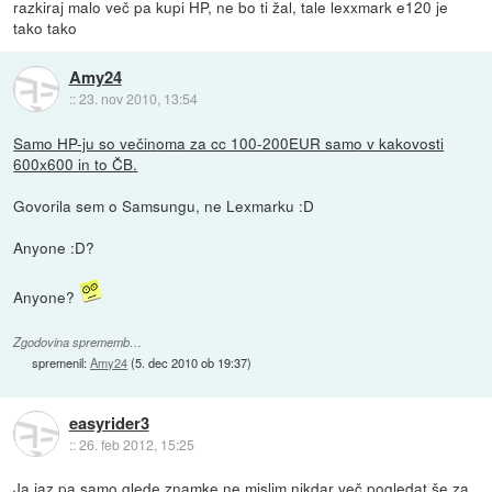
razkiraj malo več pa kupi HP, ne bo ti žal, tale lexxmark e120 je
tako tako
Amy24
::
23. nov 2010, 13:54
Samo HP-ju so večinoma za cc 100-200EUR samo v kakovosti
600x600 in to ČB.
Govorila sem o Samsungu, ne Lexmarku :D
Anyone :D?
Anyone?
Zgodovina sprememb…
spremenil:
Amy24
(
5. dec 2010 ob 19:37
)
easyrider3
::
26. feb 2012, 15:25
Ja jaz pa samo glede znamke ne mislim nikdar več pogledat še za