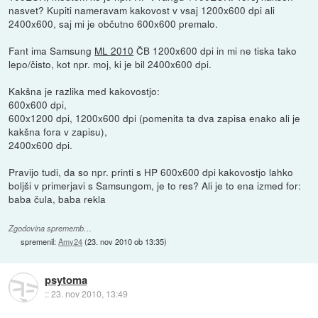
nasvet? Kupiti nameravam kakovost v vsaj 1200x600 dpi ali
2400x600, saj mi je občutno 600x600 premalo.
Fant ima Samsung
ML 2010
ČB 1200x600 dpi in mi ne tiska tako
lepo/čisto, kot npr. moj, ki je bil 2400x600 dpi.
Kakšna je razlika med kakovostjo:
600x600 dpi,
600x1200 dpi, 1200x600 dpi (pomenita ta dva zapisa enako ali je
kakšna fora v zapisu),
2400x600 dpi.
Pravijo tudi, da so npr. printi s HP 600x600 dpi kakovostjo lahko
boljši v primerjavi s Samsungom, je to res? Ali je to ena izmed for:
baba čula, baba rekla
Zgodovina sprememb…
spremenil:
Amy24
(
23. nov 2010 ob 13:35
)
psytoma
::
23. nov 2010, 13:49