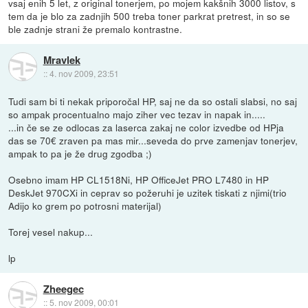
vsaj enih 5 let, z original tonerjem, po mojem kakšnih 3000 listov, s
tem da je blo za zadnjih 500 treba toner parkrat pretrest, in so se
ble zadnje strani že premalo kontrastne.
Mravlek
::
4. nov 2009, 23:51
Tudi sam bi ti nekak priporočal HP, saj ne da so ostali slabsi, no saj
so ampak procentualno majo ziher vec tezav in napak in.....
...in če se ze odlocas za laserca zakaj ne color izvedbe od HPja
das se 70€ zraven pa mas mir...seveda do prve zamenjav tonerjev,
ampak to pa je že drug zgodba ;)
Osebno imam HP CL1518Ni, HP OfficeJet PRO L7480 in HP
DeskJet 970CXi in ceprav so požeruhi je uzitek tiskati z njimi(trio
Adijo ko grem po potrosni materijal)
Torej vesel nakup...
lp
Zheegec
::
5. nov 2009, 00:01