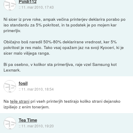
Poldi112
::
11. mar 2010, 17:43
Ni sicer iz prve roke, ampak večina printerjev deklarira porabo po
iso standardu za 5% pokritost, in ta podatek je po mojem kar
primerljiv.
Običajno boš naredil 50%-80% deklarirane vrednost, ker 5%
pokritost je res malo. Tako vsaj opažam jaz na svoji Kyoceri, ki je
sicer malo višjega ranga.
Bi pa osebno, v kolikor sta primerljiva, raje vzel Samsung kot
Lexmark.
fosil
::
11. mar 2010, 18:54
Na
tejle strani
pri vseh printerjih testirajo koliko strani dejansko
izpišejo z enim tonerjem.
Tea Time
::
11. mar 2010, 19:20