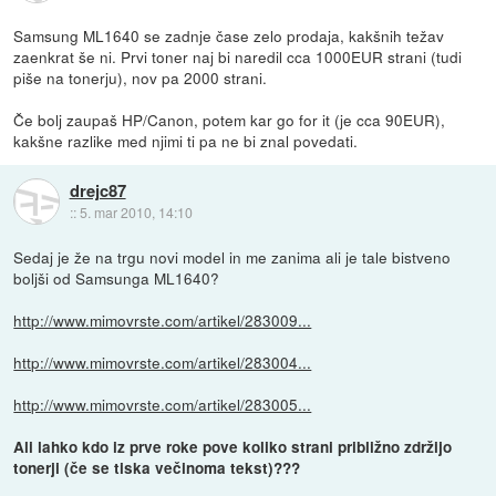
Samsung ML1640 se zadnje čase zelo prodaja, kakšnih težav
zaenkrat še ni. Prvi toner naj bi naredil cca 1000EUR strani (tudi
piše na tonerju), nov pa 2000 strani.
Če bolj zaupaš HP/Canon, potem kar go for it (je cca 90EUR),
kakšne razlike med njimi ti pa ne bi znal povedati.
drejc87
::
5. mar 2010, 14:10
Sedaj je že na trgu novi model in me zanima ali je tale bistveno
boljši od Samsunga ML1640?
http://www.mimovrste.com/artikel/283009...
http://www.mimovrste.com/artikel/283004...
http://www.mimovrste.com/artikel/283005...
Ali lahko kdo iz prve roke pove koliko strani približno zdržijo
tonerji (če se tiska večinoma tekst)???