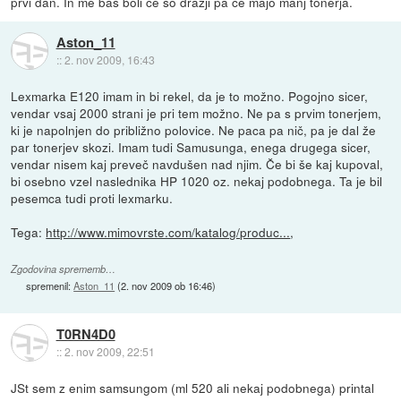
prvi dan. In me baš boli če so drazji pa če majo manj tonerja.
Aston_11
::
2. nov 2009, 16:43
Lexmarka E120 imam in bi rekel, da je to možno. Pogojno sicer,
vendar vsaj 2000 strani je pri tem možno. Ne pa s prvim tonerjem,
ki je napolnjen do približno polovice. Ne paca pa nič, pa je dal že
par tonerjev skozi. Imam tudi Samusunga, enega drugega sicer,
vendar nisem kaj preveč navdušen nad njim. Če bi še kaj kupoval,
bi osebno vzel naslednika HP 1020 oz. nekaj podobnega. Ta je bil
pesemca tudi proti lexmarku.
Tega:
http://www.mimovrste.com/katalog/produc...
,
Zgodovina sprememb…
spremenil:
Aston_11
(
2. nov 2009 ob 16:46
)
T0RN4D0
::
2. nov 2009, 22:51
JSt sem z enim samsungom (ml 520 ali nekaj podobnega) printal