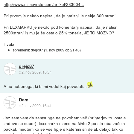
http://www.mimovrste.com/artikel/283004...
Pri prvem je nekdo napisal, da je natisnil le nekje 300 strani.
Pri LEXMARKU je nekdo pod komentarji napisal, da je natisnil
2500strani in mu je še ostalo 25% tonerja, JE TO MOŽNO?
Hvala!
spremenil:
drejc87
(
1. nov 2009 ob 21:46
)
drejc87
::
2. nov 2009, 16:34
A no nobenega, ki bi mi vedel kaj povedati...
Dami
::
2. nov 2009, 16:41
Jaz sam vem da samsunga ne povoham več (printerjev to, ostale
zadeve so super), lexxmarka mamo na šihtu 2 pa sta oba začela
packat, medtem ko še vse hpje s katerimi sn delal, delajo tak ko