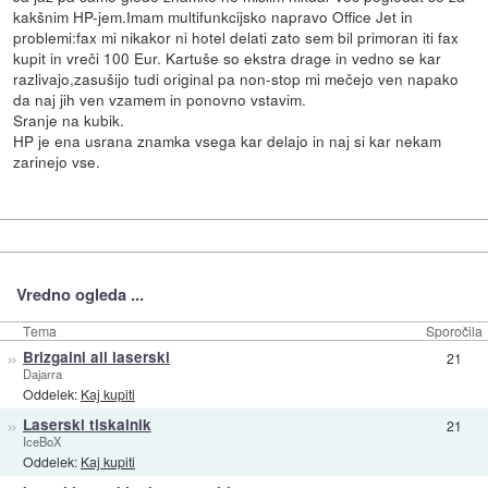
kakšnim HP-jem.Imam multifunkcijsko napravo Office Jet in
problemi:fax mi nikakor ni hotel delati zato sem bil primoran iti fax
kupit in vreči 100 Eur. Kartuše so ekstra drage in vedno se kar
razlivajo,zasušijo tudi original pa non-stop mi mečejo ven napako
da naj jih ven vzamem in ponovno vstavim.
Sranje na kubik.
HP je ena usrana znamka vsega kar delajo in naj si kar nekam
zarinejo vse.
Vredno ogleda ...
Tema
Sporočila
»
Brizgalni ali laserski
21
Dajarra
Oddelek:
Kaj kupiti
»
Laserski tiskalnik
21
IceBoX
Oddelek:
Kaj kupiti