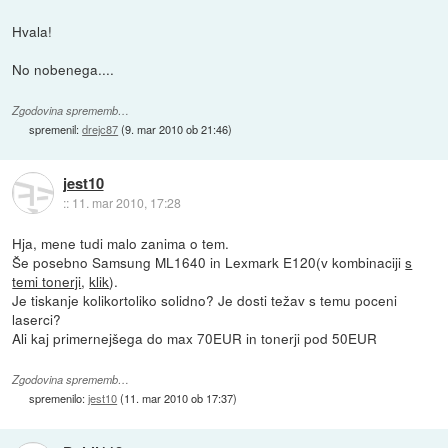
Hvala!
No nobenega....
Zgodovina sprememb…
spremenil:
drejc87
(
9. mar 2010 ob 21:46
)
jest10
::
11. mar 2010, 17:28
Hja, mene tudi malo zanima o tem.
Še posebno Samsung ML1640 in Lexmark E120(v kombinaciji
s
temi tonerji
,
klik
).
Je tiskanje kolikortoliko solidno? Je dosti težav s temu poceni
laserci?
Ali kaj primernejšega do max 70EUR in tonerji pod 50EUR
Zgodovina sprememb…
spremenilo:
jest10
(
11. mar 2010 ob 17:37
)