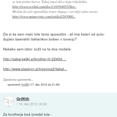
se tam prime barva. Tukaj imaš skice tega tiskalnika.
http://www.scribd.com/doc/110394055/Xer...
Mislim da tale uporablja toner skupaj z osvetljevalno enoto.
http://www.mimovrste.com/artikel/283000...
Da si še sam malo tole temo sposodim - ali ima kateri od auto-
duplex laserskih tisklanikov boben v tonerju?
Nekako sem izbor zožil na ta dva modela:
http://oskarveliki.si/brother-hl-2240d....
http://www.plastron.si/trgovina2/tiskal...
Zgodovina sprememb…
spremenil:
theBill
(
17. dec 2012 ob 21:49
)
Griffith
::
19. dec 2012, 00:02
Za brotherja boš izvedel tule -