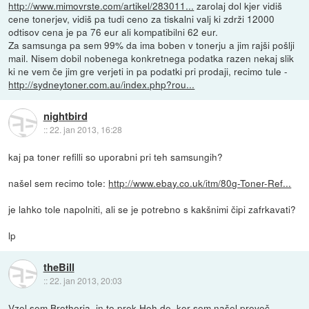
http://www.mimovrste.com/artikel/283011...
zarolaj dol kjer vidiš
cene tonerjev, vidiš pa tudi ceno za tiskalni valj ki zdrži 12000
odtisov cena je pa 76 eur ali kompatibilni 62 eur.
Za samsunga pa sem 99% da ima boben v tonerju a jim rajši pošlji
mail. Nisem dobil nobenega konkretnega podatka razen nekaj slik
ki ne vem če jim gre verjeti in pa podatki pri prodaji, recimo tule -
http://sydneytoner.com.au/index.php?rou...
nightbird
::
22. jan 2013, 16:28
kaj pa toner refilli so uporabni pri teh samsungih?
našel sem recimo tole:
http://www.ebay.co.uk/itm/80g-Toner-Ref...
je lahko tole napolniti, ali se je potrebno s kakšnimi čipi zafrkavati?
lp
theBill
::
22. jan 2013, 20:03
Vzel sem Brotherja, in to prek Hoh.de, ker sem našel preveč