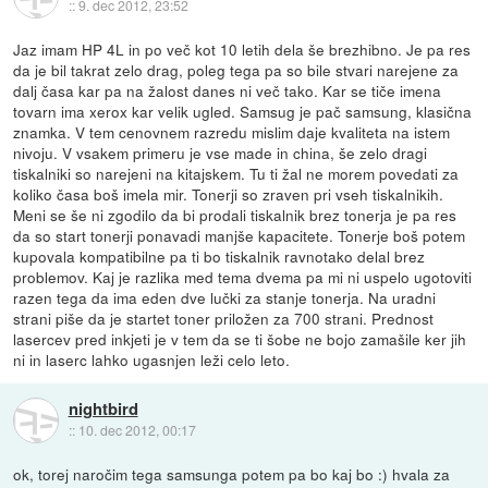
::
9. dec 2012, 23:52
Jaz imam HP 4L in po več kot 10 letih dela še brezhibno. Je pa res
da je bil takrat zelo drag, poleg tega pa so bile stvari narejene za
dalj časa kar pa na žalost danes ni več tako. Kar se tiče imena
tovarn ima xerox kar velik ugled. Samsug je pač samsung, klasična
znamka. V tem cenovnem razredu mislim daje kvaliteta na istem
nivoju. V vsakem primeru je vse made in china, še zelo dragi
tiskalniki so narejeni na kitajskem. Tu ti žal ne morem povedati za
koliko časa boš imela mir. Tonerji so zraven pri vseh tiskalnikih.
Meni se še ni zgodilo da bi prodali tiskalnik brez tonerja je pa res
da so start tonerji ponavadi manjše kapacitete. Tonerje boš potem
kupovala kompatibilne pa ti bo tiskalnik ravnotako delal brez
problemov. Kaj je razlika med tema dvema pa mi ni uspelo ugotoviti
razen tega da ima eden dve lučki za stanje tonerja. Na uradni
strani piše da je startet toner priložen za 700 strani. Prednost
lasercev pred inkjeti je v tem da se ti šobe ne bojo zamašile ker jih
ni in laserc lahko ugasnjen leži celo leto.
nightbird
::
10. dec 2012, 00:17
ok, torej naročim tega samsunga potem pa bo kaj bo :) hvala za