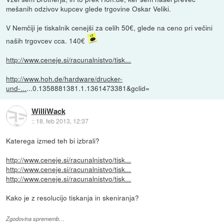
mešanih odzivov kupcev glede trgovine Oskar Veliki.
V Nemčiji je tiskalnik cenejši za celih 50€, glede na ceno pri večini
naših trgovcev cca. 140€
http://www.ceneje.si/racunalnistvo/tisk...
http://www.hoh.de/hardware/drucker-
und-...
...0.1358881381.1.1361473381&gclid=
WilliWack
::
18. feb 2013, 12:37
Katerega izmed teh bi izbrali?
http://www.ceneje.si/racunalnistvo/tisk...
http://www.ceneje.si/racunalnistvo/tisk...
http://www.ceneje.si/racunalnistvo/tisk...
Kako je z resolucijo tiskanja in skeniranja?
Zgodovina sprememb…