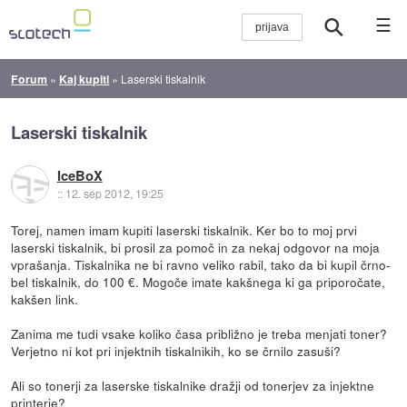
☰
Forum
»
Kaj kupiti
»
Laserski tiskalnik
Laserski tiskalnik
IceBoX
::
12. sep 2012, 19:25
Torej, namen imam kupiti laserski tiskalnik. Ker bo to moj prvi
laserski tiskalnik, bi prosil za pomoč in za nekaj odgovor na moja
vprašanja. Tiskalnika ne bi ravno veliko rabil, tako da bi kupil črno-
bel tiskalnik, do 100 €. Mogoče imate kakšnega ki ga priporočate,
kakšen link.
Zanima me tudi vsake koliko časa približno je treba menjati toner?
Verjetno ni kot pri injektnih tiskalnikih, ko se črnilo zasuši?
Ali so tonerji za laserske tiskalnike dražji od tonerjev za injektne
printerje?