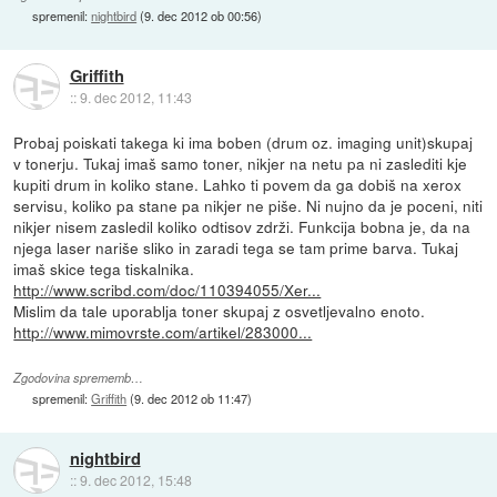
spremenil:
nightbird
(
9. dec 2012 ob 00:56
)
Griffith
::
9. dec 2012, 11:43
Probaj poiskati takega ki ima boben (drum oz. imaging unit)skupaj
v tonerju. Tukaj imaš samo toner, nikjer na netu pa ni zaslediti kje
kupiti drum in koliko stane. Lahko ti povem da ga dobiš na xerox
servisu, koliko pa stane pa nikjer ne piše. Ni nujno da je poceni, niti
nikjer nisem zasledil koliko odtisov zdrži. Funkcija bobna je, da na
njega laser nariše sliko in zaradi tega se tam prime barva. Tukaj
imaš skice tega tiskalnika.
http://www.scribd.com/doc/110394055/Xer...
Mislim da tale uporablja toner skupaj z osvetljevalno enoto.
http://www.mimovrste.com/artikel/283000...
Zgodovina sprememb…
spremenil:
Griffith
(
9. dec 2012 ob 11:47
)
nightbird
::
9. dec 2012, 15:48