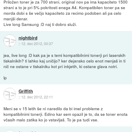
Priložen toner je za 700 strani, original nov pa ima kapaciteto 1500
strani a to je pri 5% pokritosti enega A4. Kompatibilen toner pa se
morda dobi s še večjo kapaciteto za recimo podoben ali pa celo
manjši denar.
Live long Samsung :D naj ti dobro služi.
nightbird
::
12. dec 2012, 00:37
jea, live long :D kak pa je s temi kompatibilnimi tonerji pri laserskih
tiskalnikih? ti lahko kaj uničijo? ker dejansko celo enot menjaš in ti
nič ne ostane v tiskalniku kot pri inkjetih, ki ostane glava notri.
lp
Griffith
::
12. dec 2012, 22:11
Meni se v 15 letih še ni naredilo da bi imel probleme z
kompatibilnimi tonerji. Edino kar sem opazil je to, da se toner enota
včasih malo zatika ko jo vstavljaš. To je pa tudi vse.