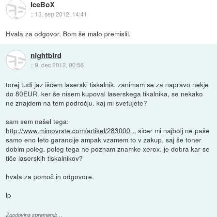
IceBoX
::
13. sep 2012, 14:41
Hvala za odgovor. Bom še malo premislil.
nightbird
::
9. dec 2012, 00:56
torej tudi jaz iščem laserski tiskalnik. zanimam se za napravo nekje
do 80EUR. ker še nisem kupoval laserskega tikalnika, se nekako
ne znajdem na tem področju. kaj mi svetujete?
sam sem našel tega:
http://www.mimovrste.com/artikel/283000...
sicer mi najbolj ne paše
samo eno leto garancije ampak vzamem to v zakup, saj še toner
dobim poleg. poleg tega ne poznam znamke xerox. je dobra kar se
tiče laserskih tiskalnikov?
hvala za pomoč in odgovore.
lp
Zgodovina sprememb…