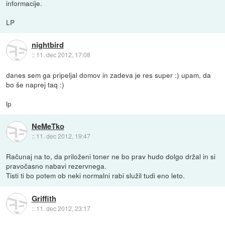
informacije.
LP
nightbird
::
11. dec 2012, 17:08
danes sem ga pripeljal domov in zadeva je res super :) upam, da
bo še naprej taq :)
lp
NeMeTko
::
11. dec 2012, 19:47
Računaj na to, da priloženi toner ne bo prav hudo dolgo držal in si
pravočasno nabavi rezervnega.
Tisti ti bo potem ob neki normalni rabi služil tudi eno leto.
Griffith
::
11. dec 2012, 23:17