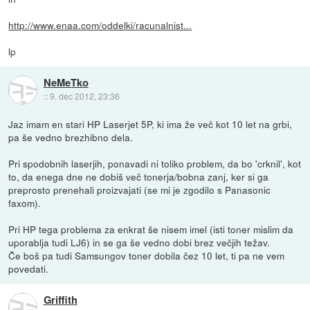
http://www.enaa.com/oddelki/racunalnist...
lp
NeMeTko
::
9. dec 2012, 23:36
Jaz imam en stari HP Laserjet 5P, ki ima že več kot 10 let na grbi,
pa še vedno brezhibno dela.
Pri spodobnih laserjih, ponavadi ni toliko problem, da bo 'crknil', kot
to, da enega dne ne dobiš več tonerja/bobna zanj, ker si ga
preprosto prenehali proizvajati (se mi je zgodilo s Panasonic
faxom).
Pri HP tega problema za enkrat še nisem imel (isti toner mislim da
uporablja tudi LJ6) in se ga še vedno dobi brez večjih težav.
Če boš pa tudi Samsungov toner dobila čez 10 let, ti pa ne vem
povedati.
Griffith