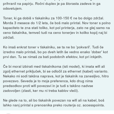
prihranil na papirju. Ročni duplex je pa štorasta zadeva in ga
odsvetujem.
Toner, ki ga dobiš v tiskalniku za 100-150 € ne bo dolgo zdržal.
Morda 3 mesece do 1/2 leta, če boš malo printal. Nov toner s polno
kapaciteto te zna stati toliko, kot pol printerja, zato ne glej samo na
ceno tiskalnika, temveč tudi na ceno tonerjev in koliko kopij naj bi
zdržali.
Ko imaš enkrat toner v tiskalniku, se ta ne bo 'pokvaril'. Tudi če
izredno malo printaš, bo po dveh letih še vedno enako 'dober' kot
prvi dan. Tu se nimaš za bati podobnih efektov, kot pri inkjetih.
Če bi moral izbirati med tiskalnikoma (isti model), ki imata wifi ali
zgolj ethernet priključek, bi se odločil za ethernet (kabel) varianto.
Nekako mi sodi takšna naprava, kot je tiskalnik na zanesljivo, hitro
povezavo. Seveda je to moja preferenca, kdo drug nima
predsodkov proti wifi povezavi in je tudi s takšno nadvse
zadovoljen (zlasti, ker mu ni treba kablov vleči).
Ne glede na to, ali bo tiskalnik povezan na wifi ali na kabel, boš
lahko nanj printal s prenosnika preko routerja oz. accesspointa.