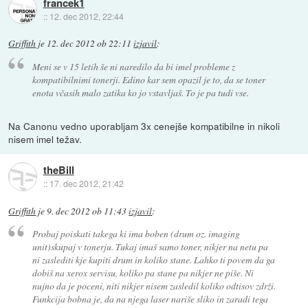
francek1
::
12. dec 2012, 22:44
Griffith
je
12. dec 2012 ob 22:11
izjavil
:
Meni se v 15 letih še ni naredilo da bi imel probleme z
kompatibilnimi tonerji. Edino kar sem opazil je to, da se toner
enota včasih malo zatika ko jo vstavljaš. To je pa tudi vse.
Na Canonu vedno uporabljam 3x cenejše kompatibilne in nikoli
nisem imel težav.
theBill
::
17. dec 2012, 21:42
Griffith
je
9. dec 2012 ob 11:43
izjavil
:
Probaj poiskati takega ki ima boben (drum oz. imaging
unit)skupaj v tonerju. Tukaj imaš samo toner, nikjer na netu pa
ni zaslediti kje kupiti drum in koliko stane. Lahko ti povem da ga
dobiš na xerox servisu, koliko pa stane pa nikjer ne piše. Ni
nujno da je poceni, niti nikjer nisem zasledil koliko odtisov zdrži.
Funkcija bobna je, da na njega laser nariše sliko in zaradi tega