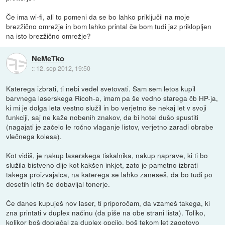
Če ima wi-fi, ali to pomeni da se bo lahko priključil na moje
brezžično omrežje in bom lahko printal če bom tudi jaz priklopljen
na isto brezžično omrežje?
NeMeTko
::
12. sep 2012, 19:50
Katerega izbrati, ti nebi vedel svetovati. Sam sem letos kupil
barvnega laserskega Ricoh-a, imam pa še vedno starega čb HP-ja,
ki mi je dolga leta vestno služil in bo verjetno še nekaj let v svoji
funkciji, saj ne kaže nobenih znakov, da bi hotel dušo spustiti
(nagajati je začelo le ročno vlaganje listov, verjetno zaradi obrabe
vlečnega kolesa).
Kot vidiš, je nakup laserskega tiskalnika, nakup naprave, ki ti bo
služila bistveno dlje kot kakšen inkjet, zato je pametno izbrati
takega proizvajalca, na katerega se lahko zaneseš, da bo tudi po
desetih letih še dobavljal tonerje.
Če danes kupuješ nov laser, ti priporočam, da vzameš takega, ki
zna printati v duplex načinu (da piše na obe strani lista). Toliko,
kolikor boš doplačal za duplex opcijo, boš tekom let zagotovo