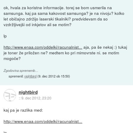
ok, hvala za koristne informacije. torej se bom usmerila na
samsunga. kaj pa sama kakovost samsunga? je na nivoju? kolko
let običajno zdržijo laserski tikalniki? predvidevam da so
vzdržljivejši od inkjetov ali se motim?
lp
http://www.enaa.com/oddelki/racunalnist...
aja, pa še nekaj :) tukaj
je toner že priložen ne? medtem ko pri mimovrste ni. se motim
mogoče?
Zgodovina sprememb…
spremenil:
nightbird
(
9. dec 2012 ob 15:50
)
nightbird
::
9. dec 2012, 23:20
kaj pa je razlika med:
http://www.enaa.com/oddelki/racunalnist...
in