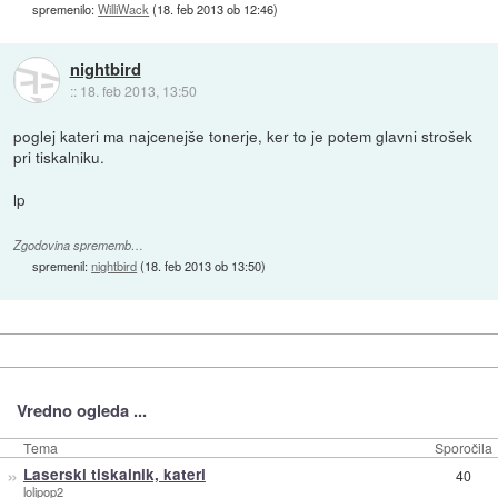
spremenilo:
WilliWack
(
18. feb 2013 ob 12:46
)
nightbird
::
18. feb 2013, 13:50
poglej kateri ma najcenejše tonerje, ker to je potem glavni strošek
pri tiskalniku.
lp
Zgodovina sprememb…
spremenil:
nightbird
(
18. feb 2013 ob 13:50
)
Vredno ogleda ...
Tema
Sporočila
»
Laserski tiskalnik, kateri
40
lolipop2